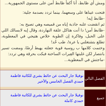
ومش أي ظابط، أنا أكفأ ظابط أمن على مستوى الجمهورية...
فتحت عيناها على وسعهما، بينما تردد بصدمة جلية:
-ظابط إيه!
ثم انقضت علىه جاذبة إياه من قميصه وهي تصيح به:
-ظابط أمن! دا أنت هتاكل علقة النهاردة، وقال إيه لابسالك اللي
على الحبل، وفاكرة إن الطوبة خلاص هتيجي في المعطوبة،
تطلع بتشتغلني يا عرة!، طب خُد!
وختمت كلامها ب روسية قوية جعلته يهبط أرضًا، ومضت تسير
بانتصار لكن غلبتها العِبرات الساخنة فبكت بحرقة وهي تردد:
-ماجتش في المعطوبة...
نوفيلا جار البحث عن حائط بشري للكاتبة فاطمة
الفصل التالي
حمدي الفصل الخامس والأخير
نوفيلا جار البحث عن حائط بشري للكاتبة فاطمة
جميع
حمدي كاملة