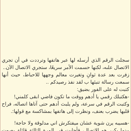
سجلت الرقم الذي أرسله لها عبر هاتفها وترددت في أن تجري
الاتصال علىه، لكنها حسمت الأمر سريعًا، ستجري الاتصال الآن..
زفرت بعد عدة ثوانِ وتغيرت معالم وجهها للاحباط، حيث أنها
سمعت رسالة تنبئها ب لقد نفذ رصيدكم ..
كتبت له على الفور بضيق:
-هكتبلك رقمي يا أدهم ووقت ما تكون فاضي ابقى كلمني!
وكتبت الرقم في سرعة، ولم يلبث أدهم حتى آتاها اتصاله، فراح
قلبها يضرب بعنف، ونظرت إلى هاتفها بمشاكسة مع قولها:.
-هسيبه يرن شوية عشان ميفتكرش اني مدلوقة ولا حاجة!
بينما يكرر هو الاتصال، فأجابت في المرة الثالثة قائلة بصوتٍ