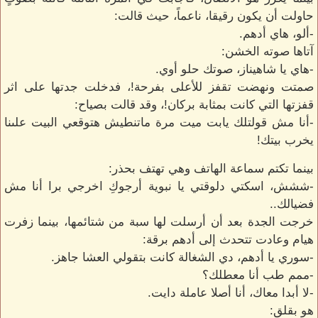
حاولت أن يكون رقيقا، ناعماً، حيث قالت:
-ألو، هاي أدهم.
آتاها صوته الخشن:
-هاي يا شاهيناز، صوتك حلو أوي.
صمتت ونهضت تقفز للأعلى بفرحة!، فدخلت جدتها على اثر
قفزتها التي كانت بمثابة بركان!، وقد قالت بصياح:
-أنا مش قولتلك يابت ميت مرة ماتنطيش هتوقعي البيت علىنا
يخرب بيتك!
بينما تكتم سماعة الهاتف وهي تهتف بحذر:
-ششش، اسكتي دلوقتي يا نبوية أرجوكِ اخرجي برا أنا مش
فضيالك..
خرجت الجدة بعد أن أرسلت لها سبة من شتائمها، بينما زفرت
هيام وعادت تتحدث إلى أدهم برقة:
-سوري يا أدهم، دي الشغالة كانت بتقولي العشا جاهز.
-ممم طب أنا معطلك؟
-لا أبدا معاك، أنا أصلا عاملة دايت.
هو بقلق: