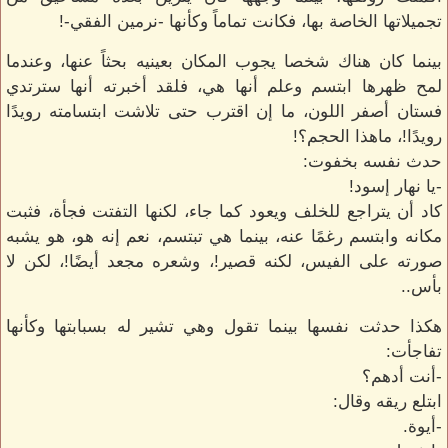
تجميلاتها الخاصة بها، فكانت تماماً وكأنها -نرمين الفقي-!
بينما كان هناك شخصا يجوب المكان بعينيه بحثاً عنها، وعندما
لمح ظهرها ابتسم وعلم أنها هي، فلقد أخبرته أنها سترتدي
فستان أصفر اللون، ما إن اقترب حتى تلاشت ابتسامته رويدًا
رويدًا!، ماهذا الحجم؟!
حدث نفسه بخفوت:
-يا نهار إسود!
كاد أن يتراجع للخلف ويعود كما جاء، لكنها التفتت فجأة، فثبت
مكانه وابتسم رغمًا عنه، بينما هي تبتسم، نعم إنه هو، هو يشبه
صورته على الفيس، لكنه قصير!، وشعره مجعد أيضًا!، لكن لا
بأس..
هكذا حدثت نفسها بينما تقول وهي تشير له بسبابتها وكأنها
تفاجأت:
-أنت أدهم؟
ابتلع ريقه وقال:
-أيوة.