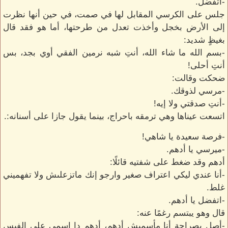
-اتفضل.
جلس على الكرسي المقابل لها في صمت، في حين أنها نظرت
إلى الأرض بخجل وأخذت تعدل من طرحتها، أما هو فقد قال
بغيظٍ شديد:
-بسم الله ما شاء الله، أنتِ شبه نرمين الفقي أوي بجد، بس
أنتِ أحلى!
ضحكت وقالت:
-مرسي لذوقك.
-أنتِ صدقتي ولا إيه!
اتسعت عيناها وهي ترمقه باحراج، بينما يقول جازا على أسنانه:.
-فرصة سعيدة يا شاهي!
-ميرسي يا أدهم.
أدهم وقد ضغط على شفتيه قائلًا:
-أنا عندي ليكي اعتراف صغير وارجو إنك ماتزعلىش ولا تفهميني
غلط.
-اتفضل يا أدهم.
قال وهو يبتسم رغمًا عنه:
-أصل بصراحة أنا مأسميش أدهم، أدهم دا إسمي على الفيس