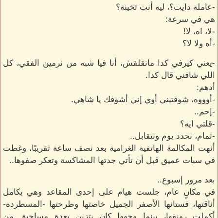
-عاملة دايت؟، ليه أنتِ تخينة؟
هي في سرعة:
-لا، اه، لا!
-أه ولا لا؟
-يعني كيرفي كدا ماتقلقش، أنا فيا شبه من نرمين الفقي، كل
اللي شافني قال كدا.
أدهم:
-أوووه، شوقتيني أوي إني أشوفك يا شاهي.
-إحم..
-قلتي ايه؟
-تمام، نحدد يوم ونتقابل..
أنهت المكالمة الهاتفية الغرامية بعد نصف ساعة تقريبًا، وغطت
في سبات عميق قبل أن تأتي جدتها المشاكسة وتعكر صفوها..
بعد مرور إسبوع..
في مكانٍ عام، جلست هيام على إحدى المقاعد وهي بكامل
أناقتها، فستانها الأصفر الجميل خاصتها وطرحتها -المسطردة-
أكملت رونقها، بينما وجهها كان يتزين بعدة مساحيق من