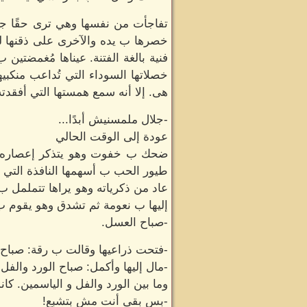
تفاجأت من نفسها وهي ترى حقًا جسد
خصرها ب يده والآخرى على ذقنها لير
فنية بالغة الفتنة. عيناها مُغمضتين 
خصلاتها السوداء التي تُداعب منكب
هى. إلا أنه سمع همستها التي أفقدته
-جلال ملمسنيش أبدًا...
عودة إلى الوقت الحالي
ضحك ب خفوت وهو يتذكر إعصاره الذ
طيور الحب ب أسهمها النافذة التي 
عاد من ذكرياته وهو يراها تتململ
إليها ب نعومة ثم تشدق وهو يقوم ب
-صباح العسل.
-فتحت ذراعيها وقالت ب رقة: صباح ا
-مال إليها وأكمل: صباح الورد والفل 
وما بين الورد والفل و الياسمين. كا
-بس بقى أنت مش بتشبع!