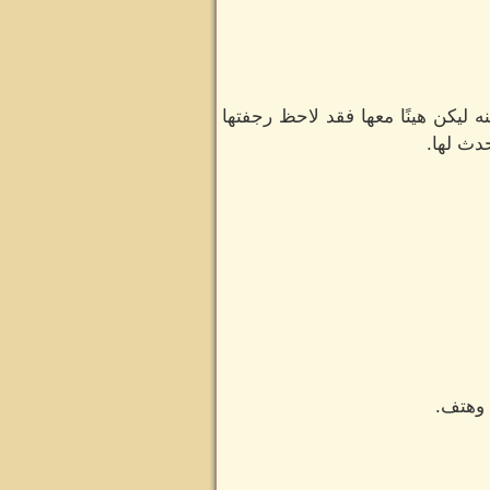
 ليكن هينًا معها فقد لاحظ رجفتها
دث لها.
 وهتف.