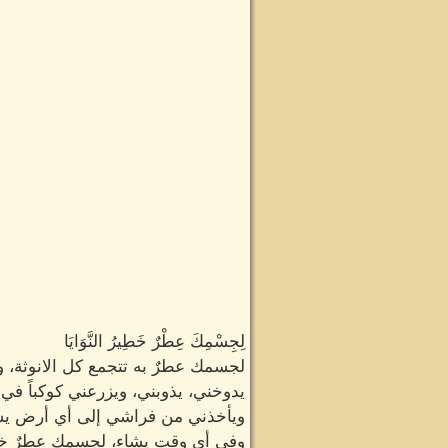
لِجِسْمِكَ عِطْرٌ خَطِيرُ النَّوَايَا
لجسمك عطرٌ به تتجمع كل الانوثة، و
يدوخني، يذوبني، ويزرعني كوكباً في
ويأخذني من فراشي إلى أي أرض يش
وفي أي وقتٍ يشاء، لجسمك عطرٌ خطي