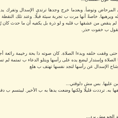
لى المرحاض وتوضأ. وبعدما خرج وجدها ترتدي الإسدال وتفرك يدي
ه ويرهبها. خاصةً أنها مرت ب تجربة سيئة قبلًا. وعند تلك النق
 لم ينقص من عشقها ب قلبه و لو ذرة بل يكفيه أن ما حدث كان رُغ
ليقول ب خفوت حذر.
تى وقفت خلفه وبدءا الصلاة. كان صوته ذا بحة رخيمة رائعة أجب
يا الصلاة وإستدار ليضع يده على رأسها ويتلو الدعاء ب تمتمة لم تس
شاح الإسدال عن رأسها لتجد نفسها تهتف ب هلع
من عليها. بس مش دلوقتي...
ا به. ترددت قليلًا ولكنها وضعت يدها به ب الأخير. ليبتسم ب دفئ 
 الجو مش برد...