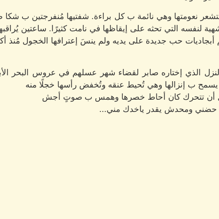
عر نعومتها وهي نائمة ب كل براءة. شفتيها مُنفرجتين ب شكا طفو
ية لنفسه التي تحثه على إيقاظها في نامت كثيرًا. ساعتين يُراقب
لم أبجاديات حب جديدة على يديه ولم ينسَ إعترافها الخجول مُنذ أ
 النزل الذي إختاره صابر لقضاء شهر عسلهم في عروس البحر ال
 يسمح ب إنزالها وهي تُحيط عنقه وتُخفض رأسها خجلًا منه
 وقبل أن تتحرك كان أحاط خصرها وهمس ب صوتٍ أجش
 حضني ومحدش يقدر ياخدك مني...