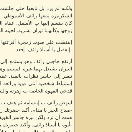
ولكنه لم يرد بل تابعها حتى جلست
السكرتيرة يتبعها رائف الأسيوطي.
كان يبتسم إليها ب الأسفل. عيناه ال
زوجها وكأنهما ثيران بشرية. لحيته الخ
إنتفضت على صوت زمجرة أفزعتها و
-إتفضل يا أستاذ رائف. إقعد...
أرتفع حاجبي رائف وهو يستمع إلى 
النيران تشتعل بهما غيرة. ليبتسم وه
تنظر إلى جاسر نظرات يائسة. عقد 
إستنباط شخصية أنثى قوية ورائعة ال
قدحي القهوة الخاصة ب زهرته واللت
لينهض رائف ب إبتسامة ثم هتف ب ت
-صباح الخير يا مدام. أكيد حضرتك ز
همت أن ترد ولكن نبرة جاسر القوية 
-أيوة يا أستاذ رائف. وأكيد حضرت