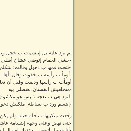
لم ترد عليه بل إبتسمت ب خجل وتوتر
-خشي الحمام إتوضي عشان أصلي ب
-فتحت فمها ب ذهول وقالت: بتتكلم 
-أومأ ب رأسه ب خفوت وقال: أها. وي
أومأت ب رأسها ودلفت وقبل أن تغل
-متخلعيش الفستان. هتصلي بيه
-لترد هي ب تعجب: بس هو مكشوف
-إبتسم ورد ب بساطة: ملكيش دعوة. 
رفعت منكبيها ب قلة حيلة ولم يك
حتى نهض وعلى وجهه إبتسامة عاشقة 
-أنا هدخل أتوضى. وعندك إسدال إلب