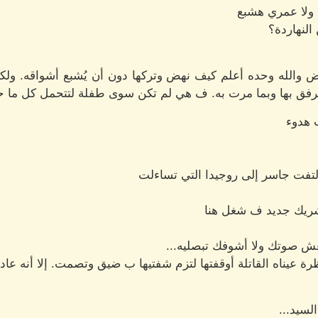
 ولا عمري هشبع
النهاردة؟
هض والله وحده أعلم كيف نهض وتركها دون أن يُشبع أشواقه. ولكنه
ليترفق بها وبما مرت به. ف هي لم تكن سوى طفلة لتتحمل كل ما ح
ب هدوء
لتفت جاسر إلى روجيدا التي تساءلت
 شريك جديد ف شغل هنا
عش صوتك ولا أشوفك تبصليه...
رة عيناه القاتلة أوقفتها لتزم شفتيها ب ضيق وتصمت. إلا أنه عاد
سيد...