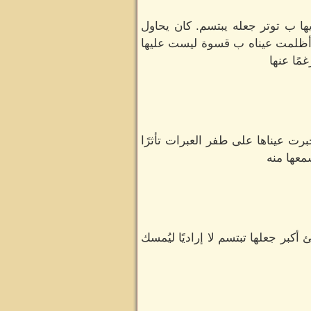
ها ب توتر جعله يبتسم. كان يحاول
طة أظلمت عيناه ب قسوة ليست عليها
مًا عنها
رت عيناها على طفر العبرات تأثرًا
معها منه
أكبر جعلها تبتسم لا إراديًا ليُمسك