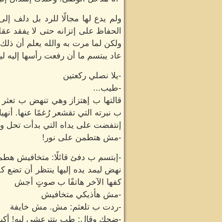
ولم يدع لها مجالًا للرد بل دلف إ
الحفاظ على إتزانه حتى لا يفقد عقل
ولكن لما مرت به والله يعلم أن ذلك
عاد يبتسم ما أن رفعت رأسها إليه 
-يلا نصلي ركعتين
-طيب...
قالتها ب إهتزاز وهي تنهض ب تعثر ح
ب نبرته التي تقشعر رُغمًا عنها. أنه
إنتفضت على يداه التي بدأت تحل و
-مش هتطمن على نور!
-إبتسم ب دفئ قائلًا: متخافيش هط
نهض ليمد يده إليها ينتظر أن تضع كفه
كفها الآخر هاتفًا ب صوتٍ أجش
-مش هأذيكي متخافيش
-ردت ب تلعثم: مش. مش خايفة
-ضحك وقال: طب بتترعشي ليه! أكيد