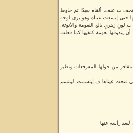
تجف ب عنف. ألقاه بعيدًا ثم حاوط
نها حتى إتسعت عيناه وهو يرى لوحة
 لونٍ زهريٍ بالغ النعومة والأنوثة.
ن يتذوقها نعومة كتفيها كما فعلت
تقافز من حولها المفرقعات وتطير
ى فتحت عيناها ف إبتسمت. ليبتسم
تُبعد رأسه عنها