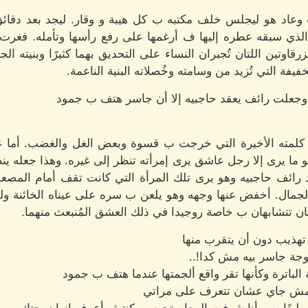
 وعاد هو ليجلس خلف مكتبه ب كل هيبة و وقار. ليجد بعد دقا
 الذي سبقه عطره إليها ف أرغمها على رفع رأسها وتأمله. فغرت
زرقاوتين اللتان تُجبران النساء على التحديق بهما كثيرًا وبنيته 
فيفة التي تُزيد من وسامته وخُصلاته البنية الناعمة.
جعلت رائف يعقد حاجبيه إلا أن جاسر هتف ب جمود
كلمته الأخيرة التي خرجت ب قسوة وبعض الغل والغضب. أما عين
و ما يرى إلا رجل عاشق يرى إمرأته تنظر إلى غيره. وهذا جعله ين
رائف حاجبيه وهو يرى تلك المرأة التي كانت تقف أمام المصع
جمال. أخفض عنها وجهه وهو يلعن ب سره على عيناه الخائنة ولكن
ان تتشابهان ب خاصة روجيدا في ذلك العشق المُنبعث منهما.
هذيب دون أن يتقرب منها
وجة جاسر بيه مش كدا!..
الباترة وكأنها تقر واقع ألجمتها عندما هتف ب جمود
ك مش جاي عشان تتعرف على مراتي