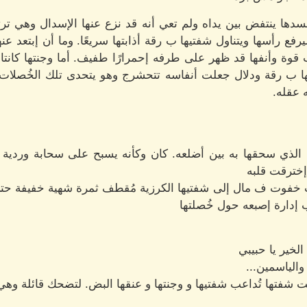
ها ينتفض بين يداه ولم تعي أنه قد نزع عنها الإسدال وهي تر
فع رأسها ويتناول شفتيها ب رقة أذابتها سريعًا. وما أن إبتعد ع
ب قوة وأنفها قد ظهر على طرفه إحمرارًا طفيف. أما وجنتها كانتا ب
يها ب رقة ودلال جعلت أنفاسه تتحشرج وهو يتحدى تلك الخُصلات أ
 عقله.
ي سحقها به بين أضلعه. كان وكأنه يسبح على سحابة وردية ت
إخترقت قلبه
 ب خفوت ف مال إلى شفتيها الكرزية مُقطف ثمرة شهية خفيفة حت
 إدارة إصبعه حول خُصلتها
لخير يا حبيبي
والياسمين...
نت شفتها تُداعب شفتيها و وجنتها و عنقها البض. لتضحك قائلة وهي 