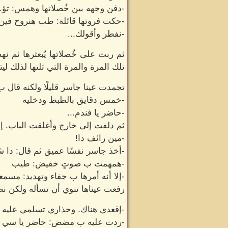
-دفن وجهه بين خُصلاتها وهمس: تؤ.
-حكت فروتها قائلة: طب هنروح فين 
-نفطر وأقولك...
ثم ربت على خُصلاتها يُبعثرها ثم ن
تلك المرة والمرة التي تلتها لذلك 
تجمدت عينا جاسر قليلًا ولكنه قال 
-خمس دقايق بالظبط ودخليه
-حاضر يا فندم...
ثم دلفت إلى خارج وأغلقت الباب. إ
-مين رائف دا!
-أخذ جاسر نفسًا عميق ثم قال: دا
-همهمت ب صوتٍ خفيض: طيب
-إلا أنه أمرها ب جفاء وتهديد: مسم
رفعت عيناها تنوي أن تسأله ولكن نظ
-إقعدي هناك. وحذاري تسلمي عليه
-ردت عليه ب مضض: حاضر يا سي ال