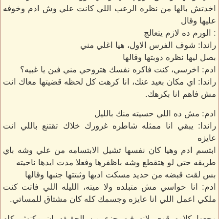
اخدتش بالها من نظره الرعب اللي كانت علي وش ادم وخوفه
عليها وقال
: الورم ده لازم يتعالج
راندا: شوف الفرس الاول، هيا اغلي مني
بصل ليها نظره دوبتها وقالها
ادم: اخرسي، كنت فاكره نفسك هتروحي مني فين يا غبيه؟
راندا: اي مكان بعيد عنك، انا كرهت كل لحظه قضيتها معاك انت
مش فاهم انا بكرهك.
ادم: مش ده اللي حسيته منك بالليل
راندا: يبقي انا ممثله شاطره غرورك خلاك تقتنع باللي انت
عايزه
ابتسم ادم وهيا كان نفسها تشيل الابتسامه من علي وشه باي
طريقه حتي لو هتقطع وشه باظفرها وفعلا مدت ايدها ناحيته
بس لقت قبضه من حديد مسكت اديها وثبتتها جنبها وقالها
ادم: انا حواسي مش متبلده ولا ميته، الليله اللي فاتت كنت
ملكي اعمل اللي انا عايزه وجسمك كله كان مشتاق للمساتي.
وجعها كلامه قوي لانه فيه جزء من الحقيقه ان مكنش كله