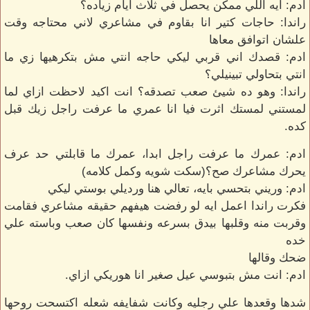
ادم: ايه اللي ممكن يحصل في ثلاث ايام زياده؟
راندا: حاجات كتير انا بقاوم في مشاعري لاني محتاجه وقت
علشان اتوافق معاها
ادم: قصدك اني قربي ليكي حاجه انتي مش بتكرهيها زي ما
انتي بتحاولي تبينيلي؟
راندا: وهو ده شيئ صعب تصدقه؟ انت اكيد لاحظت ازاي لما
لمستني لمستك اثرت فيا انا عمري ما عرفت راجل زيك قبل
كده.
ادم: عمرك ما عرفت راجل ابدا، عمرك ما قابلتي حد عرف
يحرك مشاعرك صح؟(سكت شويه وكمل كلامه)
ادم: وريني بتحسي بايه، تعالي هنا ورديلي بوستي ليكي
فكرت راندا اعمل ايه لو رفضت هيفهم حقيقه مشاعري فقامت
وقربت منه وقلبها بيدق بسرعه ونفسها كان صعب وباسته علي
خده
ضحك وقالها
ادم: انت مش بتبوسي عيل صغير انا هوريكي ازاي.
شدها وقعدها علي رجليه وكانت شفايفه شعله اكتسحت روحها