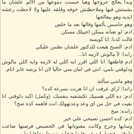
وبدأ يعالج جروحها وهيا حبست دموعها من الالم علشان ما
يشمتش فيها وملاحظتش خوفه وقلقه عليها ولا لاحظت رعشه
ايديه وهو بيعالجها
وهو حاسس بألمها وقالها بعد ما خلص
ادم: لو تعبانه ممكن اجيبلك مسكن
قالت كذبا: انا كويسه
ادم: الصبح هبعت للدكتور علشان نطمن عليكي
راندا: لأ مالوش لازمه انا...
ادم قاطعها: انا اللي اقرر ايه اللي له لازمه وايه اللي مالوش
ودلوقتي نامي، انتي في امان مني حاليا لان انا برضه عايز انام.
وهو ماشي سألته
راندا: ازاي عرفت ان انا هربت بسرعه كده؟
ادم: ده اللي هسيبك تكتشفيه بنفسك، (وكمل) اكيد دلوقتي انا
بقيت في حل من اي وعد وعدتهولك انت فاهمه كده صح؟
رانده: صح
ادم: كده احسن تصبحي علي خير
وسابها وخرج وكانت معنوياتها في الحضيض فرصتها ضاعت
دلوقتي هتعمل ايه عمرها ما هتخليه يتبسط معاها ابدا.