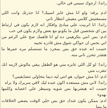
راندا: ارجوك سيبني في حالي.
ادم برقه: ولو انا مش عايز اسيبك؟ انا حذرتك وانت اللي
مسمعتيش كلامي مفيش انتظار تاني
راندا: انا اتربيت علي مبادئ وافكار انه لازم يكون في ارتباط
بين اي شخصين قبل ما يكونو مع بعض ولازم يكون في حب
ادم: بس انتي بتكرهيني ده لو انا فاهمك صح علي الرغم من
اني بحس ان جواكي شوق مش قادره تخبيه
حست انه عنده حق بس بمجرد ما تستسلم مره عمرها ما
هتقدر تتحرر تاني منه.
راندا: لو كل اللي عايزه مني هو الطفل يبقي مالوش لازمه انك
تتقرب مني
ادم: انا مش حيوان، هو انتي ليه ديما بتحاولي تتضايقيني؟
راندا: لاني مش مستعده اكون عبده ليك لافي سريرك ولا براه
حست انه هيضربها بس شويه وسيطر علي اعصابه وكلمها
بهدوء
ادم: ممكن يكون عندك حق بس خلي الوقت يصفي الخلافات
ما بيننا