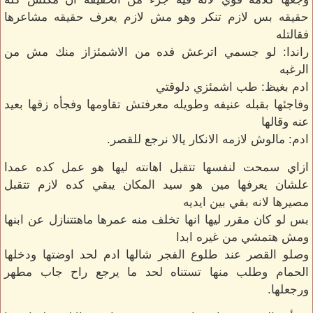
حقيقه بس لازم تنكر وهو مش لازم يعرف حقيقه مشاعرها
فقالتله
راندا: لو جسمي اترعش فده من الاشمئزاز منك مش من
الرغبه
ادم بغيظ: طب اشمئزي دلوقتي
وفاجئها بقبله عنيفه وطويله معرفتش تقاومها وفجأه زقها بعيد
عنه وقالها
ادم: مالوش لازمه الانكار يالا نرجع للقصر.
ازاي سمحت لنفسها تتقبل اهانته ليها هو عمل كده عمدا
علشان يعرفها مين هو سيد المكان يبقي كده لازم تتقبل
مصيرها لانه بقي بين ايديه
بس لو كان مقرر ليها انها تخلف منه عمرها ماهتتنازل عن ابنها
ومش هتمشي من غيره ابدا
وصلو القصر عند طلوع الفجر شالها ادم لحد اوضتها ودخلها
الحمام وطلب منها تستناه لحد ما يرجع راح جاب مطهر
ورجعلها.