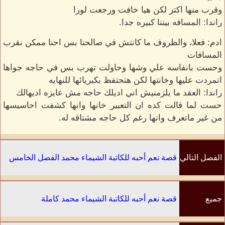
وقرب منها اكتر لكن هيا خافت ورجعت لورا
راندا: المسافه بيننا كبيره جدا.
ادم: فعلا، والظروف ما كانتش في صالحنا بس احنا ممكن نقرب
المسافات
وحست بانفاسه علي وشها وحاولت تهرب بس في حاجه جواها
اتمردت عليها وخانتها لكن هتحتفظ بكبريائها للنهايه
راندا: العقد ما يلزمنيش اني اديلك حاجه مش عايزه اديهالك
حست لما قالت كده ان التعبير خانها وانها كشفت احاسيسها
من غير ماتعرف وانها رغم كل حاجه مشتاقه له.
الفصل التالي
قصة نعم أحبه للكاتبة الشيماء محمد الفصل الخامس
جميع
قصة نعم أحبه للكاتبة الشيماء محمد كاملة