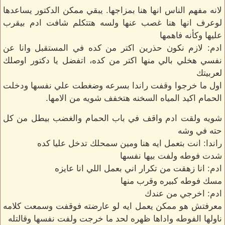
لانه مفهم الناس انها هنا بمزاجها. يبقي ممكن الدكتور يساعدها
لوعرف انها هنا غصب عنها ولسه هتتكلم شافت ادم بيقرب
عليها وكأنه فاهمها
ادم: لازم نكون حذرين اكتر من كده في المستقبل وانا عن
نفسي هخلي بالي منها اكتر من كده، اتفضل يا دكتور اوصلك
لعربيتك
اول ما خرجوا وقفت راندا بسرعه وضغطت علي نفسها ودخلت
الحمام اكيد المياه السخنه هتخفف شويه من الامها.
شويه ولقت ادم واقف في باب الحمام والغضب بيطل من كل
حته في وشه
راندا: انت بتعمل ايه هنا ومين سمحلك تدخل عليا كده
شدت فوطه ولفت بيها نفسها
ادم: انا زهقت من تكرار اني بعمل اللي انا عايزه
مسك فوطه كبيره وقرب منها
ادم: اخرجي من عندك
معرفتش هو ممكن يعمل ايه لو عارضته فوقفت وسمعت كلامه
ناولها الفوطه واداها ظهره لحد ما خرجت ولفت نفسها وقالتله