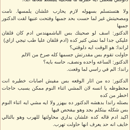
ولا هتستسلم بسهوله لازم يحارب علشان يلمسها. نامت
ومصحيتش غير لما حست بحد جمبها وفتحت عنيها لقت الدكتور
جمبها
الدكتور: اسف لو صحيتك بس الباشمهندس ادم كان قلقان
عليكي جدا لما نمتي كتير كده (ادم قلقان عليا طب تيجي ازاي)
لراندا: هو الوقت ايه دلوقتي؟
حاولت تقوم بس مقدرتش جسمها كله صرخ من الالم
الدكتور: الساعه واحده ونصف، حاسه بايه؟
راندا: الم في راسي لما وقعت.
الدكتور: ده من اثار الوقعه بس مفيش اصابات خطيره انت
محظوظه يا انسه لان المشي اثناء النوم ممكن يسبب حاجات
اخطر من كده
بصتله راندا بدهشه الدكتور ده بيهزر ولا ايه مشي ايه اثناء النوم
بس شكله بيتكلم بجد وهو بيفحص فيها
اكيد ادم قاله كده علشان يداري محاولتها للهرب وهو بالتالي
خايف انه حد يعرف انها حاولت تهرب.