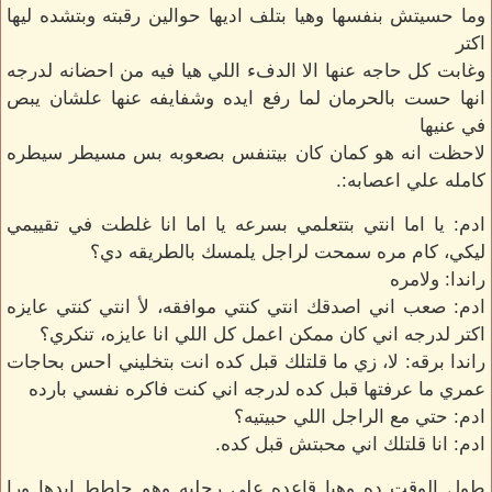
وما حسيتش بنفسها وهيا بتلف اديها حوالين رقبته وبتشده ليها
اكتر
وغابت كل حاجه عنها الا الدفء اللي هيا فيه من احضانه لدرجه
انها حست بالحرمان لما رفع ايده وشفايفه عنها علشان يبص
في عنيها
لاحظت انه هو كمان كان بيتنفس بصعوبه بس مسيطر سيطره
كامله علي اعصابه:.
ادم: يا اما انتي بتتعلمي بسرعه يا اما انا غلطت في تقييمي
ليكي، كام مره سمحت لراجل يلمسك بالطريقه دي؟
راندا: ولامره
ادم: صعب اني اصدقك انتي كنتي موافقه، لأ انتي كنتي عايزه
اكتر لدرجه اني كان ممكن اعمل كل اللي انا عايزه، تنكري؟
راندا برقه: لا، زي ما قلتلك قبل كده انت بتخليني احس بحاجات
عمري ما عرفتها قبل كده لدرجه اني كنت فاكره نفسي بارده
ادم: حتي مع الراجل اللي حبيتيه؟
ادم: انا قلتلك اني محبتش قبل كده.
طول الوقت ده وهيا قاعده علي رجليه وهو حاطط ايدها ورا