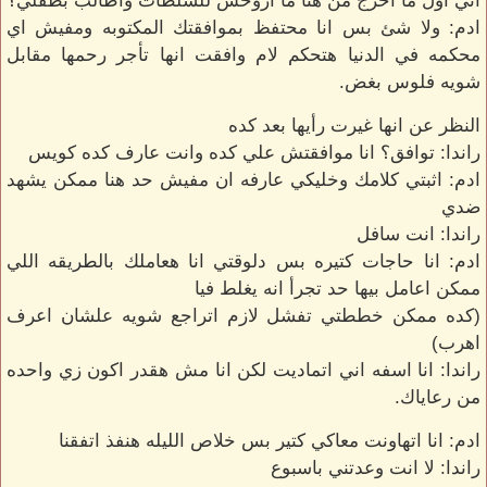
اني اول ما اخرج من هنا ما اروحش للسلطات واطالب بطفلي؟
ادم: ولا شئ بس انا محتفظ بموافقتك المكتوبه ومفيش اي
محكمه في الدنيا هتحكم لام وافقت انها تأجر رحمها مقابل
شويه فلوس بغض.
النظر عن انها غيرت رأيها بعد كده
راندا: توافق؟ انا موافقتش علي كده وانت عارف كده كويس
ادم: اثبتي كلامك وخليكي عارفه ان مفيش حد هنا ممكن يشهد
ضدي
راندا: انت سافل
ادم: انا حاجات كتيره بس دلوقتي انا هعاملك بالطريقه اللي
ممكن اعامل بيها حد تجرأ انه يغلط فيا
(كده ممكن خططتي تفشل لازم اتراجع شويه علشان اعرف
اهرب)
راندا: انا اسفه اني اتماديت لكن انا مش هقدر اكون زي واحده
من رعاياك.
ادم: انا اتهاونت معاكي كتير بس خلاص الليله هنفذ اتفقنا
راندا: لا انت وعدتني باسبوع