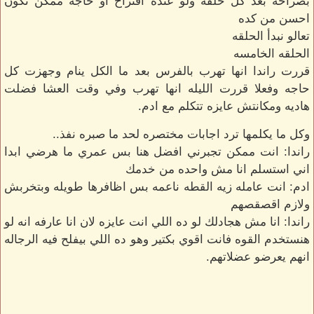
بصراحه بعد كل حلقه ولو عنده اقتراح او حاجه ممكن تكون
احسن من كده
تعالو نبدأ الحلقه
الحلقه الخامسه
قررت راندا انها تهرب بالفرس بعد ما الكل ينام وجهزت كل
حاجه وفعلا قررت الليله انها تهرب وفي وقت العشا فضلت
هاديه ومكانتش عايزه تتكلم مع ادم.
وكل ما يكلمها ترد اجابات مختصره لحد ما صبره نفذ..
راندا: انت ممكن تجبرني افضل هنا بس عمري ما هرضي ابدا
اني استسلم انا مش واحده من خدمك
ادم: انت عامله زيه القطه ناعمه بس اظافرها طويله وبتخربش
ولازم اقصقصهم
راندا: انا مش هجادلك لو ده اللي انت عايزه لان انا عارفه انه لو
هنستخدم القوه فانت اقوي بكتير وهو ده اللي بيفلح فيه الرجاله
انهم يعرضو عضلاتهم.