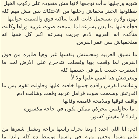
شويه ورجليها بدأت توجعها لانها مش متعوده علي ركوب الخيل
بنطلونها الجينز محماش رجليها من الاحتكاك بس مش مهم كله
يهون ولازم تستحمل كانت الدنيا ساكته قوي والصمت حواليها
فجأه قلبها بدأ يدق بسرعه لما سمعت صوت عربيه وراها وكانت
متأكده انه العربيه لادم جريت بسرعه اكبر كل همها انه
ميلحقهاش بس عمر الفرس.
ما تسبق العربيه ومحستش بنفسها غير وهيا طايره من فوق
الفرس لما وقعت بيها وفضلت تتدحرج علي الارض لحد ما
استقرت حست بألم في جسمها كله
ومعرفتش هيا اغمي عليها ولا لأ
وشافت الفرس راقده جمبها خافت عليها وحاولت تقوم بس ما
اقدرتش وسمعت صوت فرامل عربيه وقفت وشافت ادم
واقف فوقها وملامحه غامضه وقالها
: ما تحاوليش تتحركي ممكن يكون في حاجه مكسوره
راندا: لأ مفيش كسور.
ادم: انا اللي احدد ( وبدا يحرك راسها براحه ويشيل شعرها من
علي وشها وحس بورم في راسها ووسط ده كله راندا ما