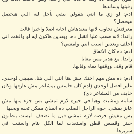
رقبتها وساندها
ادم: لو زي ما انتي بتقولي يبقي نأجل ليه اللي هيحصل
هيحصل؟
معرفتش تجاوب لانها معندهاش اجابه اصلا واخيرا قالت
راندا: لانه صعب عليا اتقبل ده، وبعدين هاكون ايه لو وافقت اني
اخلف وبعدين اسيب ابني وامشي؟
ادم: ده كان الاتفاق
راندا: مع هدير مش معايا
قام وقف ووقفها معاه وقالها.
ادم: ده مش مهم اختك مش هنا انتي اللي هنا، سيبيني لوحدي،
عايز افضل لوحدي (ادم كان حاسس بمشاعر مش عارفها وكان
خايف من المشاعر دي)
سابته ومشيت وهيا في حيره لازم تمشي بس جزء منها مش
عايز يمشي. جوه الراجل الصلب ده انسان ممكن تحبه ويحبها
بس مفيش فرصه لازم تمشي قبل ما تضعف. لبست بنطلون
جينز وقميص قطن واستعدت لما الكل ينام واستنت في
سريرها.