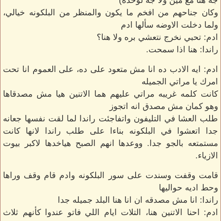
جه هنا مع مين ولا جه لوحده)
وكان جناحهم من افخم ما يكون والمنظر من البلكونه خيالي،
ولما دخلت الاوضه سألها ادم
ادم: تحبي نخرج نتعشي بره ولا هنا؟
راندا: هنا اذا سمحت.
ادم: ايه الادب ده انا مش متعود على ده، على العموم انا تحت
امرك يا مراتي الجميله
كانت كلمه غريبه مراتي عليهم هما الاتنين هيا مش مصدقاها
وهو كمان مش مصدق انه اتجوز
طلب العشا في التليفون واتفاجئت راندا لما لقت نفسها جعانه
جدا اتعشوا في البلكونه بناءا على طلب راندا لانها كانت
مستمتعه بالجو جدا. ووعدها انهم الصبح هياخدها لاكبر بيوت
الازياء.
قامت وقفت وسندت على سور البلكونه وادم قام وقف وراها
وحط اديه حواليها
راندا: انا مش مصدقه ان انا هنا البلد جميله جدا
ادم: احنا الاتنين هنا، التلات ايام اللي فاتو عندوا كأنهم ثلاث