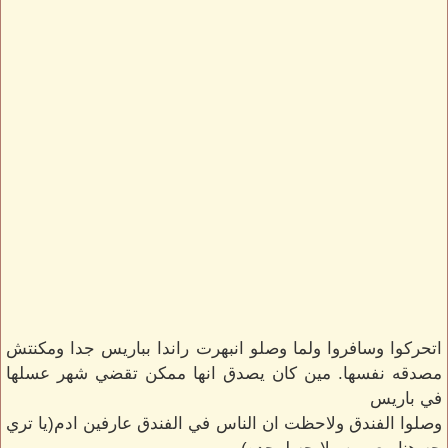
اتحركوا وسافروا ولما وصلو انبهرت راندا بباريس جدا ومكنتش
مصدقه نفسها. مين كان يصدق انها ممكن تقضي شهر عسلها
في باريس
وصلوا الفندق ولاحظت ان الناس في الفندق عارفين ادم(يا تري