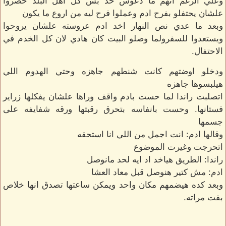
وعلي الرغم انهم ما دعوش حد بس كل اهل البلد حضروا
علشان يحتفلو بفرح ادم وعملوا فرح ليه من اروع ما يكون
وبعد ما عدي نص النهار اخد ادم عروسته علشان يروحوا
ويستعدوا للسفرولما وصلو البيت كان هادي لان كل الخدم في
الاحتفال.
ودخلو اوضتهم كانت شنطهم جاهزه وحتي الهدوم اللي
هيلبسوها جاهزه
اتصلبت راندا لما حست بادم واقف وراها علشان يفكلها زراير
فستانها. وحست بانفاسه بتحرق رقبتها ورقه شفايفه على
جسمها
وقالها ادم: انت اجمل من اللي انا استحقه
اتحرجت وغيرت الموضوع
راندا: الطريق هياخد اد ايه لحد مانوصل
ادم: مش كتير هنوصل قبل معاد العشا
وبعد كده هيضمهم مكان واحد ويمكن ساعتها تصدق انها خلاص
بقت مراته.