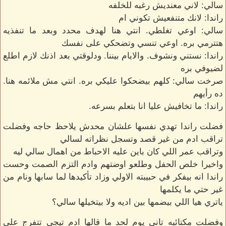
سالي: لاني معنديش رغبه للخلفه
راندا: لانك متنفعيش تكوني ام
سالي: اوعي تغلطي. انتي هنا لهدف محدد وبعد ما تنفذيه
هتترمي بره. اوعي تنسي وتضحكي على نفسك
راندا: نستني ونشوف. والايام بيننا. ودلوقتي بعد اذنك لازم اطلع
لضيوفي بره
صرخت سالي: كلهم بيضحكوا عليكي بره. انتي مش ملائمه هنا.
ده رأيهم
راندا: ما تخافيش عليا انا بتعلم بسرعه.
فضلت راندا تهدي نفسها علشان محدش يلاحظ حاجه وفضلت
تراقب ادم من غير قصد وتسجل نظراته لسالي
وتراقب عمر اللي كان باين عليه الاحباط من اهمال سالي ليه
واخيرا خلص الحفل وطلعو اوضتهم وادم التزم الصمت وحست
راندا انه بيفكر في حبيبته الاولي وزاد تأكيدها لما سابها ونام من
غير حتي ما يكلمها
ياتري هيا اللي بيضمها بين اديه ولا بيتخيلها سالي؟
وفضلت مكتائبه تاني يوم لحد ما قالها ادم تيجي تتفرج على