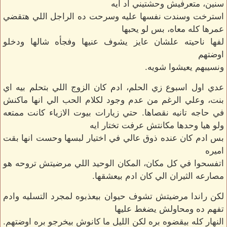
سنين، متعرفيش وحشتيني اد ايه
استرخت وسندت نفسها عليه وسرحت ده الراجل اللي هتقضي
عمرها كله معاه، بس لو يحبها
لفها ناحيته علشان عايز يشوف عنيها وفجأه شالها ودخلو
اوضتهم
ونسيبهم يعيشوا شويه.
عدي اول اسبوع زي الحلم، ادم كان الزوج اللي بتحلم بيه اي
بنت، وعلي الرغم من عدم وجود لكلام الحب الي انها ماكنش
في حاجه تانيه نقصاها. حتي زيارات بيوت الازياء كانت ممتعه
ولو هيا وحدها مكانتش عرفت تختار ايه
بس ادم كان عنده ذوق عالي في اختيار لبسها وحست انها بقت
اميره
اتفسحوا في كل مكان، المكان الوحيد اللي مرضيتش تروحه هو
مصارعه الثيران الي كان ادم بيعشقها.
لكن راندا مرضيتش تشوف حيوان بيعذبوه لمجرد التسليه وادم
تفهم ده ومحاولش يضغط عليها
النهار كله بيقضوه بره لكن الليل ما كانوش بيخرجو بره اوضتهم.