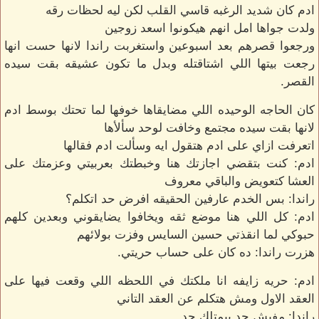
ادم كان شديد الرغبه قاسي القلب لكن ليه لحظات رقه
ولدت جواها امل انهم هيكونوا اسعد زوجين
ورجعوا قصرهم بعد اسبوعين واستغربت راندا لانها حست انها
رجعت بيتها اللي اشتاقتله وبدل ما تكون عشيقه بقت سيده
القصر.
كان الحاجه الوحيده اللي مضايقاها خوفها لما تحتك بوسط ادم
لانها بقت سيده مجتمع وخافت لوحد سألأها
اتعرفت ازاي على ادم هتقول ايه وسألت ادم فقالها
ادم: كنت بتقضي اجازتك هنا وخبطتك بعربيتي وعزمتك على
العشا كتعويض والباقي معروف
راندا: بس الخدم عارفين الحقيقه افرض حد اتكلم؟
ادم: كل اللي هنا موضع ثقه ويخافوا يضايقوني وبعدين كلهم
حبوكي لما انقذتي حسين السايس وفزت بولائهم
هزرت راندا: ده كان على حساب حريتي.
ادم: حريه زايفه انا ملكتك في اللحظه اللي وقعت فيها على
العقد الاول ومش هتكلم عن العقد التاني
راندا: مفيش حد بيمتلك حد