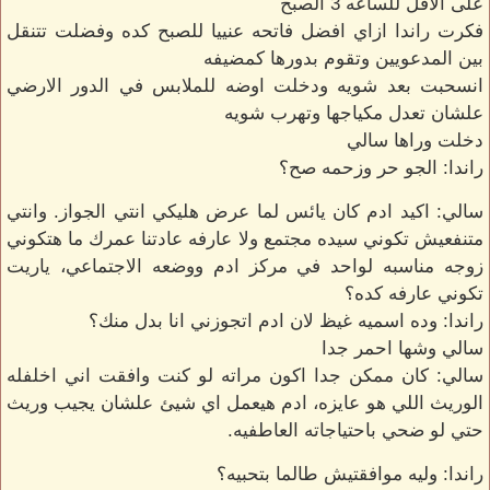
على الاقل للساعه 3 الصبح
فكرت راندا ازاي افضل فاتحه عنييا للصبح كده وفضلت تتنقل
بين المدعويين وتقوم بدورها كمضيفه
انسحبت بعد شويه ودخلت اوضه للملابس في الدور الارضي
علشان تعدل مكياجها وتهرب شويه
دخلت وراها سالي
راندا: الجو حر وزحمه صح؟
سالي: اكيد ادم كان يائس لما عرض هليكي انتي الجواز. وانتي
متنفعيش تكوني سيده مجتمع ولا عارفه عادتنا عمرك ما هتكوني
زوجه مناسبه لواحد في مركز ادم ووضعه الاجتماعي، ياريت
تكوني عارفه كده؟
راندا: وده اسميه غيظ لان ادم اتجوزني انا بدل منك؟
سالي وشها احمر جدا
سالي: كان ممكن جدا اكون مراته لو كنت وافقت اني اخلفله
الوريث اللي هو عايزه، ادم هيعمل اي شيئ علشان يجيب وريث
حتي لو ضحي باحتياجاته العاطفيه.
راندا: وليه موافقتيش طالما بتحبيه؟