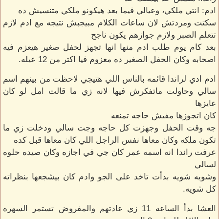
ادم: انتي ملكي، وعيالي فيما بعد هيكونو ملكي متنسيش ده
سكتت ومردتش لان ساعات الكلام مبيجبش نتيجه مع ادم لازم
تتعلم الصبر ولازم جوازهم يكون ناجح
بعد كام يوم طلب ادم منها انها تجهز لحفل صغير هيعزم فيه
اصحابه وكان الحفل الصغير ده معزوم فيا اكتر من 12 عيله.
ادم ادي لراندا قائمه بالناس اللي هتيجي لاحظت من بينهم اسم
سالي وحاولت ماتفكرش فيها لانه زي ما قالت امل لو كان
عايزها
كان اتجوزها مفيش حاجه تمنعه
جه وقت الحفل وجهزت كل حاجه وجت سالي ودخلت زي ما
تكون ملكه وكان معاها نفس الراجل اللي كان معاها قبل كده
عرفت راندا انه اسمه عمر كان جي في اجازه وكان صيده حلوه
لسالي
وشويه شويه بدأت تاخد على الجو وادم كان بيشجعها بنظراته
كل شويه.
العشا بدأ الساعه 11 زي عادتهم والمفروض تستمر السهره