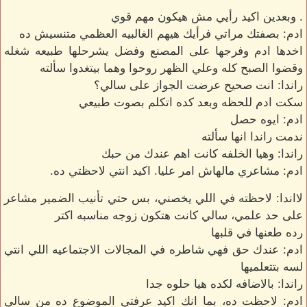
. وبعدين اكيد رأيي مش هيكون مهم قوي
ادم: بصفتك مراتي فرأيك هيهم الغالبيه العظمي متنسيش ده
اخدها ادم وفرجها على المصنع وفضل يشرحلها طبيعه شغله
وقضوا الصبح كله وعلي الظهر روحوا وهما بيتغدوا سألته
راندا: انت صحيح عرضت الجواز على سالي؟
سكت ادم للحظه وبعد كده اتكلم بصوت طبيعي
ادم: ايوه حصل
ندمت راندا انها سألته
راندا: وهيا الخلفه كانت اهم عندك من حبك
ادم: مشاعري مالهاش امر عليا. اكيد انتي لاحظتي ده.
لااندا: لاحظته في اللي يخصني، بس حتي تأنيب الضمير مشاعر
على حد علمي، سالي كانت هتكون زوجه مناسبه اكتر
رده طعنها في قلبها
ادم: عندك حق فهي شاطره في المجالات الاجتماعيه اللي انتي
لسه بتتعلميها
راندا: بالاضافه لكده هيا حلوه جدا
ادم: لاحظت ده، بما انك اكيد عرفتي الموضوع ده من سالي