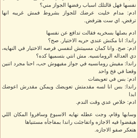
نفسها فهل قالتلك اسباب رفضها الجواز مني؟
ادم: مدام خليت عرضك للجواز بشروط فمش غريبه انها
ترفض، اي ست هترفض.
ادم بصلها بسخريه فقالت تدافع عن نفسها
راندا: انا مكنش عندي حريه الاختيار. صح؟
ادم: صح. وانا كمان مسيبتش لنفسي فرصه الاختيار في النهايه،
دي العداله الرومانسيه. مش انتي بتسميها كده؟
راندا: مفيش رومانسيه في جواز مفيهوش حب، احنا مجرد اتنين
وقعنا في فخ واحد
ادم: بس في تعويضات
راندا: بس انا لسه مقدمتش تعويضك ويمكن مقدرش اعوضك
ابدا
ادم: خلاص عدي وقت الندم.
وسابها وقام، وجت عطله نهايه الاسبوع وسافروا المكان اللي
هيقضوا فيه الاجازه واتفاجئت راندا بمفاجأه مستنياها
هتعكر صفو الاجازه.