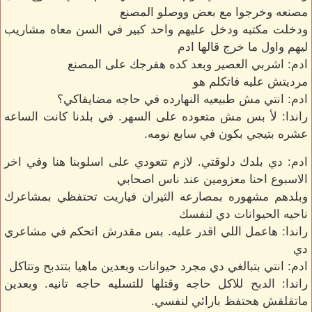
مصنعه وخرجوا مع بعض ووصلو المصنع
ودخلت مكتبه ودخل عليهم واحد كبير في السن معاه مشاريب
ليهم واول ما خرج قالها ادم
ادم: اشربي العصير وبعد كده هفرجك على المصنع
مرديتش عليه فاتكلم هو
ادم: انتي مش طبيعيه النهارده في حاجه مضايقاكي؟
راندا: لأ بس مش متعوده على السهر. في بلدنا كانت الساعه
عشره بتيجي بكون في سابع نومه.
ادم: دي بلدك دلوقتي. لازم تتعودي على اسلوبنا هنا وفي اخر
الاسبوع احنا معزومين عند ناس اصحابي
وبلدهم مشهوره بمصارعه الثيران فياريت تحتفظي بمشاعرك
ناحيه الحيوانات دي لنفسك
راندا: هاعمل اللي اقدر عليه. بس مقدرش اتحكم في مشاعري
دي
ادم: انتي بتبالغي دي مجرد حيوانات وبعدين ماهيا بتتدبح وتتاكل
راندا: الدبح للاكل حاجه وقتلها للتسليه حاجه تانيه. وبعدين
ماتقلقش هحتفظ بارائي لنفسي.