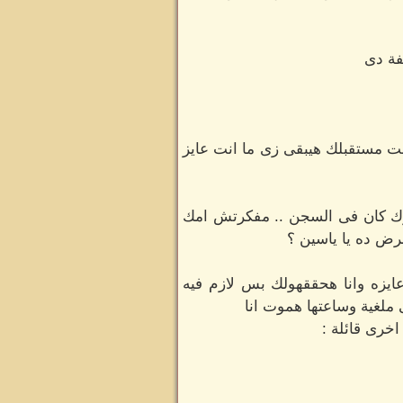
فة دى
نت مستقبلك هيبقى زى ما انت عايز
وك كان فى السجن .. مفكرتش امك
رض ده يا ياسين ؟
يزه وانا هحققهولك بس لازم فيه
 ملغية وساعتها هموت انا
خرى قائلة :