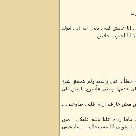
نا
انا عايش فيه ، ذنبى اية انى اتولد
ا انا اخترت خلاص
خطأ .. قتل والدته ولم يتحقق شئ
لى قدمها وتبكى فأسرع ياسين الى
د بس مش عارف ازاى قلبى طاوعنى ..
اما ردى عليا بالله عليكى ، مين
لما تقولى انا مسمحاك ... سامحينى