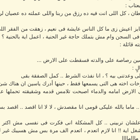
عتاب :
يطان ، كل اللى انت فيه ده رزق من ربنا واللى عملته ده عصيان لرب
عايز اعيش زى ما كل الناس عايشة فى نعيم ، زهقت من الفقر اللى 
 السجن وام مش بتملك حاجة غير الحنية ، اعمل اية بالحنية ؟ ل
 قائلة :
اسين رصاصة على والدته فسقطت على الارض ...
ٍ :
للى وعدتنى بيه ؟ ، انا نفذت الشرط .. كمل الصفقة بقى
ات اخته هى التى يسمعها فقط ، حينها أدرك ياسين ان هناك شئ 
 الارض امامه والدماء اصبحت تلامس قدمه وشقيقته تحملها ع
يا .. ماما بالله عليكى قومى انا مقصدش ، لا لا انا اقصد .. اقص
علشان تربينى .. كل المشكلة انى فكرت فى نفسى مش اكتر ، م
شغل اية !! انا لازم اتعدم ، اتعدم الف مرة بس مش هسيبك غير 
اااماااا