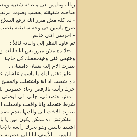
زبالة وعايش فى منطقة شعبية ومع
صاحت شقيقته بغضب وصوت مرتفع 
- ده كله مش مبرر انك ترفع السلا
صرخ ياسين فى وجه شقيقته بغضب 
- اخرسى انتى خالص
ثم عاود النظر إلى والدته قائلاً :
- فعلا ده مش مبرر بس انا قابلت و
وهتبقى غنى وهيتحققلك كل حاجة
نظرت الام إليه بعينان دامعتان :
- عايز تقتل امك يا ياسين علشان
دى شقيت اد اية واشتغلت واتمسح بيه
حرك رأسه بالرفض وعاد خطوتين لل
- مش هتصدقى، جالى فى اوضتى وكل
شرط هتعمله وانا وافقت واتخيلت الل
نظرت الاخت الى والدتها بعدم تصديق
- مفكرتش ده ممكن يكون مين يا يا
ابتسم ياسين وهو يحرك رأسه بالإجا
- ابليس .. للأسف انا اللى حضرته