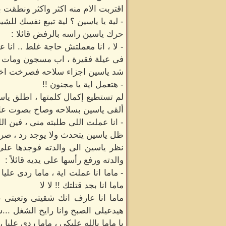
اقتربت الام منه اكثر واكثر ونطقت ب
- لية يا ياسين ؟ لية تبيع نفسك للش
حرك ياسين راسه بالرفض قائلا :
- لا ، انا معملتش حاجة غلط .. انا 
فى عيلة فقيرة ، اب مسجون ومات فى
شد ياسين اجزاء سلاحه فصرخت اخته
- هتعمل اية يا مجنون !!
لم تستطيع إكمال كلمتها ، اطلق ي
ألقى ياسين بسلاحه وصاح بصوت عال
- انا عملت اللى طلبته منى ، فين ا
ظل ياسين يتحدث ولا يوجد رد ، صرخ
نظر ياسين الى والدته فوجدها على
والدته ورفع رأسها على يديه قائلاً :
- ماما انا عملت اية ، ماما ردى عل
ماما انا بجد قتلتك !! لا لا
ماما انا عارف انك شقيتى وتعبتى 
هيدعيلى الصبح وانا رايح الشغل ...
يا ماما بالله عليكى ، ماما ردى عليا ، م