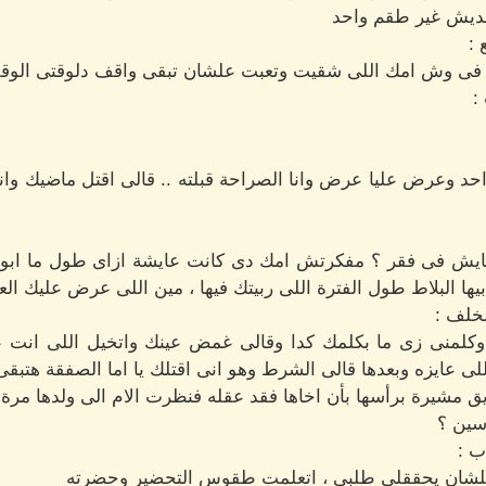
نديش غير طقم واحد
:
ح فى وش امك اللى شقيت وتعبت علشان تبقى واقف دلوقتى الوق
:
احد وعرض عليا عرض وانا الصراحة قبلته .. قالى اقتل ماضيك وا
 عايش فى فقر ؟ مفكرتش امك دى كانت عايشة ازاى طول ما اب
ا البلاط طول الفترة اللى ربيتك فيها ، مين اللى عرض عليك الع
خلف :
منى زى ما بكلمك كدا وقالى غمض عينك واتخيل اللى انت عا
ى عايزه وبعدها قالى الشرط وهو انى اقتلك يا اما الصفقة هتبقى
 مشيرة برأسها بأن اخاها فقد عقله فنظرت الام الى ولدها مرة ا
سين ؟
ب :
 علشان يحققلى طلبى ، اتعلمت طقوس التحضير وحضرته