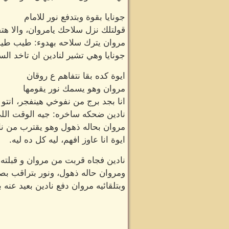
جونايا بقوة وبتدفع نور للامام
قولتلك نزل سلاحك يامروان، والا هتق
مروان يترك سلاحه بهدوء: طيب طي
جونايا وهي تشير لنادين ان تاخد الس
ايوة كده بقا نتفاهم ع روقان
مروان وهو يسمك نور يقومها
انا بجد برج من نفوخي هينفجر، انتو
نادين ضحكه ساخره: جيه الوقت اللي
مروان بحاله ذهول وهو يقترب من نا
ايوة انا عاوز افهم، ليه كل ده ليه.
نادين فجاه قربت من مروان و قبلته 
ومروان حاله ذهول، ونور بتراقب 
وبتلقائيه مروان دفع نادين بعيد عنه 