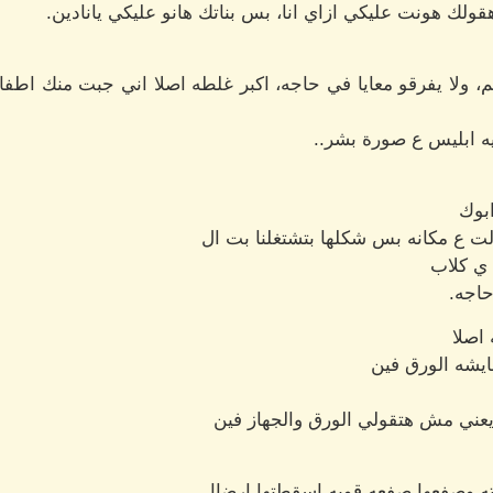
 هونت عليكي ازاي انا، بس بناتك هانو عليكي يانادين.
يهم، ولا يفرقو معايا في حاجه، اكبر غلطه اصلا اني جبت منك اط
يه ابليس ع صورة بشر..
بوك
الت ع مكانه بس شكلها بتشتغلنا بت ال
 ي كلاب
حاجه.
 اصلا
ايشه الورق فين
يعني مش هتقولي الورق والجهاز فين
 وصفعها صفعه قويه اسقطتها ارضاا