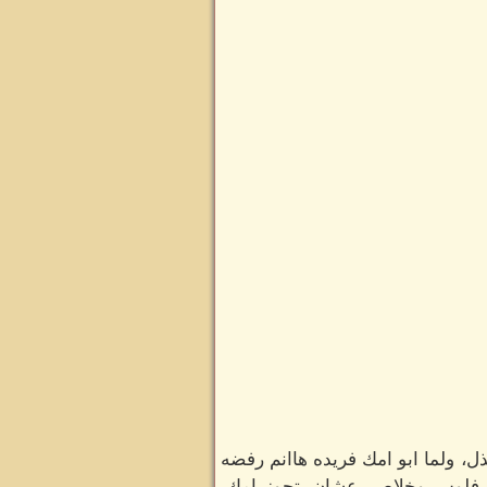
، ولما ابو امك فريده هاانم رفضه
 فلوس وخلاص، عشان يتجوز امك،