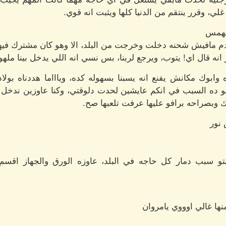
لي، وقرر ينتقم من الدنيا كلها ويثبت انه قوي.
للهمس
ني ادم مافيش شحنه دخلت وخرجت من البلد، الا وهو كان مشترك في
انه قال اي! يتوب، ويرجع لربنا، بس نسي انه اللي يدخل بينا مل
ه وابوك مكانش يفنع انه يسبنا بسهوله كده، وياااما هددناه بو
 هو ده السبب في انكم عايشين لحدت دلوقتي، وكنا عاوزين ندخل 
وبصراحه برافو عليها عرفت تلعبها صح.
 نور
و سبب دمار كل حاجه في البلد، عاوزه الورق والجهاز اقسم 
ها غالي اوووي يامروان