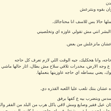
دن
ان بقوه وبتترعش
لها حالا بس للاسف انا محتاجالك.
 البشر انتي مش تقولي عاوزه اي وتخلصيني
ا عشان مانزعلش من بعض.
ه، وانا هحكليك، جيه الوقت اللي لازم تعرف كل حاجه
ا ع وجه الارض، مخدرات تلاقي سلاح مش بطال، اثار حالها ماشي
، يعني ببساطه اي حاجه عاوزينها بنعملها.
عشان بنتك تلعب عليا اللعبه القذره دي.
سدس وبتضرب بيه ع كفها برفق
ان عيل فقير وصايع ومش لاقي ياكل هرب من البلد من الفقر والذل
يه لحدت مابقي يشتغل في اي حاجه مهما كانت المهم يجيب