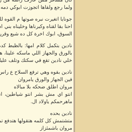
ولما رجع ولقاها اتجوزت ابوكي دمه غ
جونايا اتغيرت نبره صوتها م القوه 
احنا بقا لقناه وكبرناها وخليناه ب
السوق، ابوك اخرة كل ده شبع وقرر 
نادين بتكمل كلام امها: بالظبط كد
بالورق والجهاز اللي ماسكه علينا،
خلي نادين تقع في سكتك وتلف عليك 
نادين بقوه وهي ترفع السلاح ع راس
فين الجهاز والورق يامروان
مروان اطلق ضحكه بلا مبالاه
انتو اي مش بشر انتو شياطين، انت
ماهرحمكم ياولاد ال.
نادين بحده
متشتمش كل كلمه هتقولها هتدفع تمن
مروان باشمئزاز