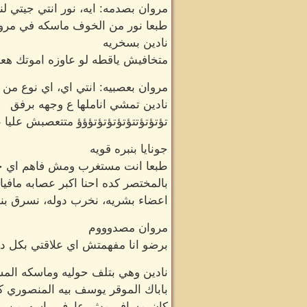
مروان بصدمه: ايه، نور انتي جيتي لن
طبعا نور من الخوف ماسكه في مرو
نادين بسخريه
متخافيش ياقطه لو عاوزه اموتك هعم
مروان بعصبيه: انتي اي، اي نوع من
نادين تمشي اناملها ع وجهه برفق
تؤتؤتؤتتؤتؤتؤتؤتؤؤؤ متتعصبش علي
جونايا بنبره قويه
طبعا انت مستغرب ومش فاهم اي حاج
بالمختصر كده احنا اكبر عصابه مافي
اعضاء بشريه، نخرب دوله، نسرق بنوك
مروان مصدوووم
برضو انا مفهمتش اي علاقتي بكل ده 
نادين وهي بتلف حوليه وماسكه الم
باباك الموقر يوسف بيه المنصوري ك
كان مسافر مش عارف راسه من رجل