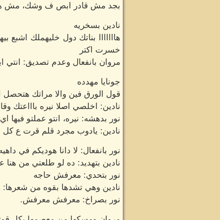
بجد مش قادر ابص ف وشك، مش هقولك
نادين بسخريه
هااااااا بناتك دول خليهملك اشبع ب
خسرت اكتر
مروان بانفعال وعدم تصديق: انتي ا
جونايا مهدده
قول الورق فين والا مراتك هتحصل ا
نادين: اخلصي اصلا نيره باااعتك وق
نور بدهشه: نيره، انتو عملتو فيها اي
نادين: يادوب مجرد قلم قرت ع كل 
نور بانفعال: لا دانا هوديكم في داهيه
نادين بتهديد: ده لو طلعتي من هنا ع
نور بتحدي: معرفش حاجه
نادين وهي تشدها بقوه من شعرها: 
نور بصراخ: معرفش معرفش.
مروان ومسكها من معصمها بكل قوته