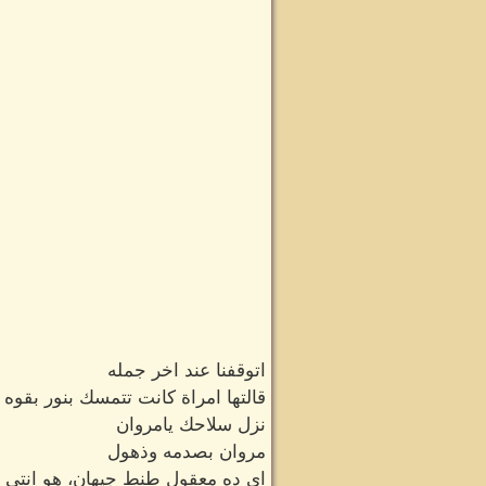
اتوقفنا عند اخر جمله
قالتها امراة كانت تتمسك بنور بقوه ر
نزل سلاحك يامروان
مروان بصدمه وذهول
اي ده معقول طنط جيهان، هو انتي م