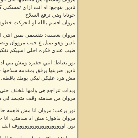
نادين بتوجع: اه انت ازاي تمسكني ك
جونايا وهي ترفع السلاح
مروان اقسم بالله لو اتحركت خطوة ت
مروان بعصبيه: بتقسمي بمين انتي ا
نادين وهو تميل ع جيب مرووان وتضع 
طيب عندي فكره احلي اسيبكم تفكروا ل
نور بعياط: انتي حقيره ومش بني اد
نادين ضربتها برفق بمقدمه سلاحها 
مش هرد عليكي ليكي يومك ياقطه.
وبدات تتراجع هي وامها للخلف حتى 
مروان من صدمته وقف متجمد في مكا
نور برعب: مروان انا مش فاهمه حا
مروان بذهول: مش اد صدمتي، انا 
نور: اوووووووووووووووووووف الف 