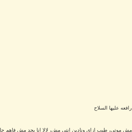
افعه عليها السلاح
ش موتي، طيب ازاي ونادين انتي مش، لالا انا بجد مش فاهم حا