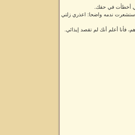
نني أخطأت في حقك.
ا استشعرت ندمه واضحا: اعذري زلتي
هم، فأنا أعلم أنك لم تقصد إيذائي.