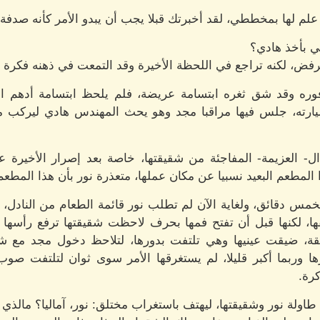
 علم لها بمخططي، لقد أخبرتك قبلا يجب أن يبدو الأمر كأنه صدفة.
ي بأخذ هادي؟
رفض، لكنه تراجع في اللحظة الأخيرة وقد التمعت في ذهنه فكرة
ره وقد شق ثغره ابتسامة عريضة، فلم يلحظ ابتسامة أدهم ال
يارته، جلس فيها مراقبا مجد وهو يحث المهندس هادي ليركب مع
ل- العزيمة- المفاجئة من شقيقتها، خاصة بعد إصرار الأخيرة 
 المطعم البعيد نسبيا عن مكان عملها، متعذرة نور بأن هذا المطعم
 دقائق، ولغاية الآن لم تطلب نور قائمة الطعام من النادل، مم
فها، لكنها قبل أن تفتح فمها بحرف لاحظت شقيقتها ترفع رأس
لقة، ضيقت عينيها وهي تلتفت بدورها، لتلاحظ دخول مجد مع
ها وربما أكبر قليلا، لم يستغرقها الأمر سوى ثوان لتلتفت صوب 
كرة.
ولة نور وشقيقتها، ليهتف باستغراب مختلق: نور، آماليا؟ مالذي تف