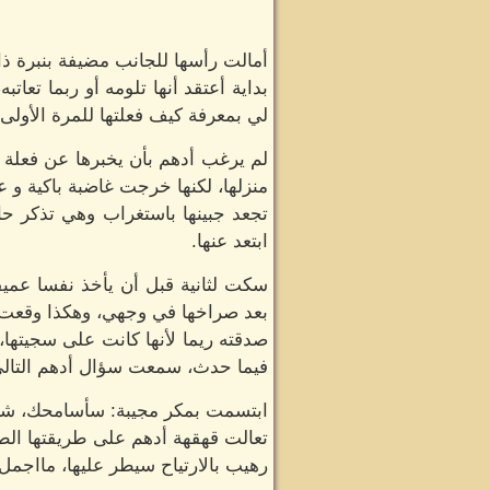
أمالت رأسها للجانب مضيفة بنبرة ذا
بداية أعتقد أنها تلومه أو ربما تعا
لي بمعرفة كيف فعلتها للمرة الأولى،
لم يرغب أدهم بأن يخبرها عن فعلة أ
منزلها، لكنها خرجت غاضبة باكية و ع
تجعد جبينها باستغراب وهي تذكر ح
ابتعد عنها.
سكت لثانية قبل أن يأخذ نفسا عميق
بعد صراخها في وجهي، وهكذا وقعت
صدقته ريما لأنها كانت على سجيتها، 
فيما حدث، سمعت سؤال أدهم التالي
ابتسمت بمكر مجيبة: سأسامحك، شريط
تعالت قهقهة أدهم على طريقتها الط
رهيب بالارتياح سيطر عليها، مااجمل