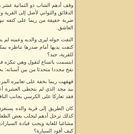
وقف أدهم الشاب ذو الثمانية عشر رب
الدقائق والثواني لأصل إلى القرية و
ضربة خفيفة من ريما على كتفه نبهت
العاشق.
التفت حوله ليرى والديه وعمته لم ي
كتفت يديها أمام صدرها تناظره بم
للقرية، جيد؟
ابتسمت باتساع لتقول وهي تنكزه ف
نفخ مجددا متحدثا من بين أسنانه: ب
قهقهت ريما بخفة على تعابيره المزع
بيد مجد الذي لم يتخطى العشرة أعو
فقد تعاركا على الكرسي بجانب الناف
كان الطريق إلى قرية والده يستغر
كذلك ترجل أدهم ليجلب بعض الطعام لو
مشاغبا للغاية ويحب قيادة السيارا
كيف أقود السيارة؟