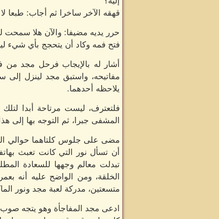
إليه؟
قهقه الآخر ساخرا ثم أجاب: طبعا لا
حرر يديه مضيفا: والآن هلا سمحت ل
فتح فمه وكاد أن يتحجج بأي شيء لي
أشار له بالإيجاب فرحل مجد من فو
مفاتيحه، واستبق مجد لينزل إلى س
يلاحظه أحدهما.
فلتعترف، ليست مرتاحة أبدا لتلك ا
المشفى جبرا، ثم التوجه بها إلى هذا
مضى على جلوس كلتاهما حوالي الخمس
أن تسأل نور التي كانت تعبث بهات
تبدلت معالم وجهها للسعادة المط
الخلقة، ومن الواضح عليه أنه بعمر
متسعتين، مدركة لعبة مجد ونور الما
ادعى مجد المفاجأة وهو يتجه صوب طا