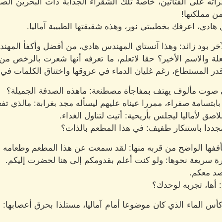
ته على الفتاتين، خاصة تلك الشقراء الجذابة ذات البحرين الصا
من مملكتها!
هادي، اعرفك بخطيبتي نور، وهذه شقيقتها الطبيبة آماليا.
لآخر بود زائد: وهذا آنستاي المهندس هادي، من أفضل وأكفأ الم
ة والاسم الأخير؟ حقا لاتعلم، ما تعرفه أنها شعرت بالرخص من ت
در المستطاع، رغم غليان الدماء في عروقها واختناق الكلمات في 
 صوت مألوف يهتف بمفاجأة مصطنعة: ماهذه الصدفة الجميلة؟
بابتسامة صفراء، ممررا عيناه عليهم ليسأله مجد بغرابة: مالذي تفع
ق لأماليا ليجلس بأريحية: أتيت لتناول الغداء.
ددا باستنكار طفيف: في هذا المطعم بالذات؟
تأففها الواضح من قربه منها: لقد سمعت عن هذا المطعم وطعامه ال
ة سريعة نحوها: ولو كنت أعلم بقدومكم إلى هنا لحضرت إليكم.
صد معكم.
 أها، تجربه لوحدك؟
س الماء الذي كان موضوعا أمام آماليا، مستلذا بحرق أعصابها: 