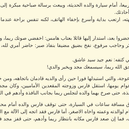
يعا، أمام سيارة والده الحديثة، ويبعث برسالة صباحية مبكرة إلى 
أحادثك.
ه، ارتعب بداية وأسرع بإخفاء الهاتف، لكنه تنفس براحة عندم
حضروا بعد، استدار إليها قائلا بعتاب هامس: اخفضي صوتك ريما، 
كر وحاجب مرفوع، نفخ بضيق مضيفا بنفاذ صبر: حاضر أمري لله
ي كتفه: نعم جيد سيد عاشق.
حق الله ريما، سيسمعك مجد ويخبر والدي!
وجة، والتي استبدلها فورا حين رأى والديه قادمان باتجاهه، ومن 
ام يومها، استقل فارس وزوجته المقعدين الأماميين، وكان مجد 
ذة، حتى صرخ بهما والده لتجلس ريما بجانب النافذة وأدهم في ا
ق مسافة ساعات في السيارة، حتى توقف فارس والده أمام محط
الدته وعمته واخاه الاصغر، أما فارس فقد اتجه إلى الآلة مع الع
ت، فما إن صعد فارس مكانه بانتظار ريما وأدهم، حتى قفز مجد ف