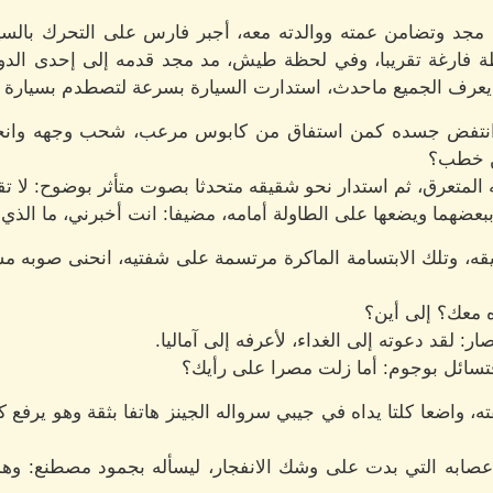
مجد وتضامن عمته ووالدته معه، أجبر فارس على التحرك بالسي
حطة فارغة تقريبا، وفي لحظة طيش، مد مجد قدمه إلى إحدى الدواس
 يعرف الجميع ماحدث، استدارت السيارة بسرعة لتصطدم بسيارة أ
انتفض جسده كمن استفاق من كابوس مرعب، شحب وجهه وانخط
ن خطب؟
متعرق، ثم استدار نحو شقيقه متحدثا بصوت متأثر بوضوح: لا تقل
ضهما ويضعها على الطاولة أمامه، مضيفا: انت أخبرني، ما الذي 
ه، وتلك الابتسامة الماكرة مرتسمة على شفتيه، انحنى صوبه مستن
ه معك؟ إلى أين؟
ر: لقد دعوته إلى الغداء، لأعرفه إلى آماليا.
سائل بوجوم: أما زلت مصرا على رأيك؟
، واضعا كلتا يداه في جيبي سرواله الجينز هاتفا بثقة وهو يرفع كت
عصابه التي بدت على وشك الانفجار، ليسأله بجمود مصطنع: وهل