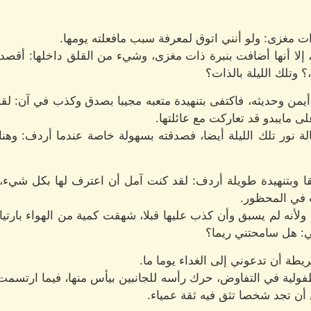
ت مغزى: ولو أنني اتوق لمعرفة سبب مافعلته يومها.
تبه، إلا أنها أضافت بنبرة ذات مغزى، وشيء من القلق داخلها: أق
؟ وتلك الليلة بالذات؟
يمن وحديثه، فاكتفى بتنهيدة متعبه مجيبا بصدق وكذب في آن: لقد ذ
لى مايبدو قد تعاركت مع عائلتها.
الة نور تلك الليلة أيضا، فصدقته بسهولة خاصة عندما أردف: و
ا وبتنهيدة طويلة أردف: لقد كنت آمل أن اعترف لها بكل شيء،
 في المحظور.
ولأنه لم يسبق وأن كذب عليها قبلا، شهقت كمية من الهواء بارتياح
: هل سامحتني ريما؟
ة أن تدعوني إلى الغداء يوما ما.
فولية في التفاوض، حرك رأسه للجانبين بيأس منها، فيما ارتسمت
 أن تجد شخصا تثق فيه ثقة عمياء.