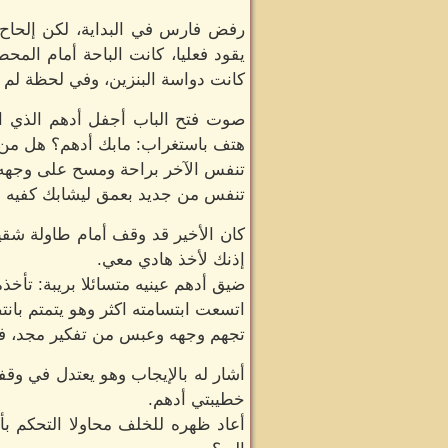
رفض فارس في البداية، لكن إلحاح 
يقود فعليا، كانت الباحة أمام الم
كانت دواسة البنزين، وفي لحظة لم
صوت فتح الباب أجفل أدهم الذي 
هتف باستغراب: مابك أدهم؟ هل م
تنفس الآخر براحة ومسح على وجهه ال
تنفس من جديد بعمق ليشابك كفيه ببع
كان الأخير قد وقف أمام طاولة شقيق
إذنك لأخذ هادي معي.
ضيق أدهم عينيه متسائلا بريبة: تأخذ
اتسعت ابتسامته اكثر وهو يتمتم بانتصا
تجهم وجهه وعبس من تفكير مجد، فت
أشار له بالإيجاب وهو يعتدل في وقفته
خطيبتي أدهم.
أعاد ظهره للخلف محاولا التحكم بأ