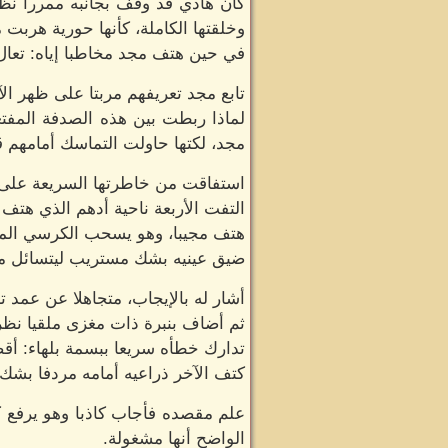
كان هادي قد وقف بجانبه ممررا نظرا
وخلقتها الكاملة، كأنها حورية هربت 
في حين هتف مجد مخاطبا إياه: تعال 
تابع مجد تعريفهم مربتا على ظهر ا
لماذا ربطت بين هذه الصدفة المفتعل
مجد، لكتها حاولت التماسك أمامهم ق
استفاقت من خاطرتها السريعة على
التفت الأربعة ناحية أدهم الذي هتف 
هتف مجيبا، وهو يسحب الكرسي الملاص
ضيق عينيه بشك مستريب ليتسائل مج
أشار له بالإيجاب، متجاهلا عن عمد 
ثم أضاف بنبرة ذات مغزى ملقيا نظر
تدارك خطأه سريعا ببسمة بلهاء: أق
كتف الآخر ذراعيه أمامه مردفا بشك:
علم مقصده فأجاب كاذبا وهو يرفع كأ
الواضح أنها مشغولة.