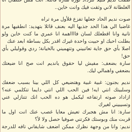
الغلطانة لاني وثقت فيك وانت خاين..
صوت نديم الحاد جعلها تفزع فلأول مرة تراه
غاضبا الي هذا الحد جذبها اليه بعنف قائلا بتهديد: انطقيها مرة
تانية وانا اقطعلك لسان فااااهمة انا عمري ما كنت خاين ولو
بطلت احبك او حبيت واحدة غيرك اقدر بكل بساطة ابعد عنك
اصلا بأي حق جاية تعاتبيني وتتهميني بالخيانة؛ ردي وقوليلي بأي
حق!
سارة بضعف: مفيش ليا حقوق يانديم انت صح انا ضيعتك
بضعفي واهمالي ليك.
نديم بجنون: غبية غبية وهتضيعي كل اللي بينا بسبب ضعفك
وسلبيتك انتي ايه! فين الحب اللي انتي دايما تتكلمي عنه؟
ازاداد صوته ارتفاعه ليكمل هو ده الحب انك تتنازلي عني
وتسيبيني لغيرك
سارة: انا مش هجبرك تعيش معايا غصب عنك انت اول ما
قربت منك وبوستك فكرتني صوفيا حصل ولا لأ؟
نديم: وانا من وجهة نظرك ممكن اضعف شايفاني تافه للدرجة