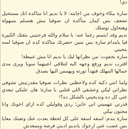
دي!
سارة ببكاء وخوف من اجابته: لا يا نديم انا متاكدة انك مستحيل
تضعف بس كمان متأكدة ان صوفيا مش هتسلم بسهولة
وهتحاول توصلك
نديم وقد ابتسم رغما عنه: يا سلام والله فرحتيني بثقتك الكبيرة
فيا يامدام سارة بس منين حضرتك متاكدة كده ان صوفيا لسه
بتحبني
سارة بخفوت: من نظراتها ليك يا نديم انا مش عبيطة!
اقترب نديم ورفع وجهه اليه لتتلاقي اعينهما سويا ويرى مدى
جمالها المهلك فتهدأ ثورته ويهمس اليها بصدق.
ولما انتي ذكية كده ولاحظتي نظرات صوفيا مقدرتيش تشوفي
نظراتي ليكي وعشقي اللي قتلني يا سارة؛ هان عليكي تبعدي
عني كل ده وتدبحيني بالشكل ده؟!
قدرتي تتهميني اني خاين؛ ردي وقوليلي كده ازاي اخونك وانا
مجنون بيكي
سارة بندم: اسفه اسفة على كل لحظة بعدت عنك وتعبتك معايا
بس غصب عني ارجوك يانديم اديني فرصة ومتبعدش