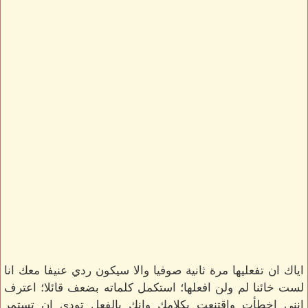
اياك ان تفعليها مرة ثانية صوفيا والا سيكون ردي عنيفا معك انا
لست خائنا لم ولن افعلها؛ استكمل كلماته بضعف قائلا؛ اعترف
انني اخطأت واقتنعت بكلامك وانك بالفعل تودي ان تستمر