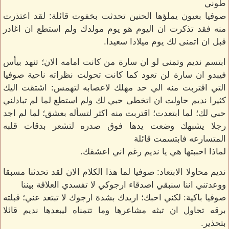
طوني
صوفيا بعيون يملؤها الحنين تحدثت بخفوت قائلة: لقد اعتذرت
منه فقد تذكرت ان اليوم هو يوم مولدك ولم استطع ان اغادر
قبل ان اتمنى لك يوم ميلادا سعيدا.
ابتسم نديم وتمنى لو ان سارة من كانت امامه الان؛ تنهد بيأس
فيبدو ان سارة لن تعود كما كانت تحولت نظراته ناحية صوفيا
التي اقتربت منه الي حد مهلك لاعصابه لتهمس: اشتقت اليك
كثيرا نديم حاولت ان اتخطى حبي لك ولم استطع لما لم تبادلني
حبي لك؛ لما ابتعدت؛ اقتربت منه اكثر لتسأله بعشق؛ لما لم اجد
رجلا يشبهك وضعت يدها فوق صدره لتشعر بدقات قلبه
المتسارعه فابتسمت قائلة
لماذا احببتها هي يا نديم رغم اني اعشقك.
نديم محاولا الابتعاد: صوفيا لما هذا الكلام الان لقد تحدثنا مسبقا
ووعدتني اننا سنبقي اصدقاء ارجوكي لا تفسدي العلاقة بيننا
صوفيا باكية: لكني احبك؛ اريدك بشدة ارجوك لا تبتعد عني؛ قبلته
برقه تحاول ان تبثه مشاعرها وما تتمناه ليبعدها نديم قائلا
بتحذير.