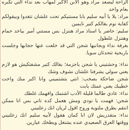
الراحة ليصعد مراد وهو الابن الاكبر لمهاب بعد نداء التي تكبره
بعام واحد
مراد: يلا يا أبيه سليم بابا مستنيكم تحت علشان تتغدوا وبيقولكم
كفاية نوم بقالكم كتير نايمين
سليم: حاضر يا استاذ مراد هننزل بس مستني أمير بياخد حمام
وهننزل علطول
بغرفة نداء وبجانبها شجن التي قد خلعت عنها حجابها وجلست
باريحية تتحدثان سويا.
نداء: وحشتيني يا شجن ياجزمة؛ بقالك كتير مشفتكيش هو لازم
يعني سولي يشرفنا علشان نشوف وشك
شجن ضاحكة بصخب: انتي بتشتميني وانا اكبر منك واخت
خطيبك يعني عمتك يابت
نداء: عادي طالما قليلة الأدب اشتمك وافهمك غلطك
شجن: فهمت يا نودي ومش هعمل كده تاني بس انا ممكن
انتقم بطرق ملتوية وروح اقول لريان انك زعلتيني
نداء: متقدريش لان انا كمان هقول لأبيه سليم انك زعلتيني
ووقتها العرق الصعيدي عنده يشتغل ويطخك عيارين.