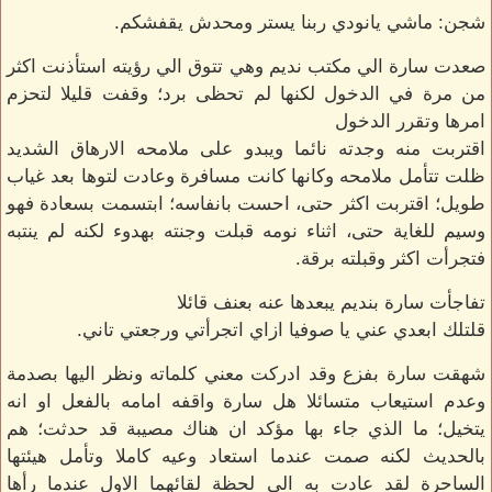
شجن: ماشي يانودي ربنا يستر ومحدش يقفشكم.
صعدت سارة الي مكتب نديم وهي تتوق الي رؤيته استأذنت اكثر
من مرة في الدخول لكنها لم تحظى برد؛ وقفت قليلا لتحزم
امرها وتقرر الدخول
اقتربت منه وجدته نائما ويبدو على ملامحه الارهاق الشديد
ظلت تتأمل ملامحه وكانها كانت مسافرة وعادت لتوها بعد غياب
طويل؛ اقتربت اكثر حتى، احست بانفاسه؛ ابتسمت بسعادة فهو
وسيم للغاية حتى، اثناء نومه قبلت وجنته بهدوء لكنه لم ينتبه
فتجرأت اكثر وقبلته برقة.
تفاجأت سارة بنديم يبعدها عنه بعنف قائلا
قلتلك ابعدي عني يا صوفيا ازاي اتجرأتي ورجعتي تاني.
شهقت سارة بفزع وقد ادركت معني كلماته ونظر اليها بصدمة
وعدم استيعاب متسائلا هل سارة واقفه امامه بالفعل او انه
يتخيل؛ ما الذي جاء بها مؤكد ان هناك مصيبة قد حدثت؛ هم
بالحديث لكنه صمت عندما استعاد وعيه كاملا وتأمل هيئتها
الساحرة لقد عادت به الي لحظة لقائهما الاول عندما رأها