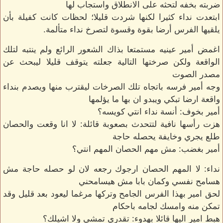
ضربته بخفه لتحثه على الانطلاق واستجاب لها
ابتعدت نداء كثيرا لكنها شردت قليلا؛ لحظات كانت كفيلة بأن
يلقيها الفرس أرضا بقوة وقسوة لتصرخ نداء متألمة.
اغمض أمير عينيه مستمتعا بذاك الشعور الرائع ولم ينتبه لتلك
الواقعة ولكن صرختها التالية جعلته يتوقف قليلا ليبحث عن
مصدر الصوت
وجه أمير فرسه باتجاه تلك الصرخات ليقترب منها ويصدم بنداء
واقعة ارضا تبكي ويبدو ان بها ما يؤلمها
أمير بخوف: أنسة نداء انتي كويسه؟
هزت رأسها نافية لتتحدث بصعوبة قائلة: لا انا وقعت والحصان
طلع يجري وخايفة يحصله حاجة
أمير بغضب: مش مهم الحصان المهم انتي؟
نداء: لا المهم الحصان ارجوك رجعه لان لو حصله حاجة مش
هسامح نفسي وكمان بابا مش هيسامحني
لحق امير بهذا الفرس الجامح وتركها مرغما ليعود بعد قليل وقد
تمكن منه وامسك لجامه باحكام
هبط امير اليها قائلا بهدوء: تقدري تمشي ولا اشيلك؟