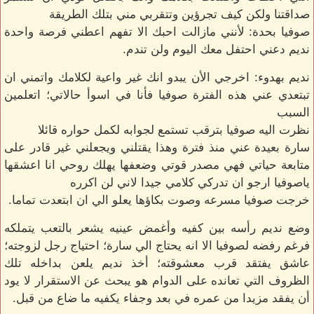
صداقتنا ولكن كيف تجرؤين وتتقربي مني بتلك الطريقة
صوفيا بحدة: لأنني مازالت احبك الا تفهم اعطني فرصة واحدة
نديم دعني احتفل معك اليوم ولن تندم.
نديم بهدوء: اخرجي الأن يبدو انك غير واعية لكلامك واتمني ان
تبتعدي عني هذه الفترة صوفيا فأنا في اسوأ حالاتي؛ اتعلمين
السبب
نظرت اليه صوفيا بترقب تستمع لجوابه لكمل حواره قائلا
سارة بعيدة عني منذ فترة وهذا يقتلني ويجعلني غير قادر على
متابعة حياتي فهي مصدر قوتي وضعفها يهلك روحي انا اعشقها
ياصوفيا ارجو ان تدركي كلامي جيدا لاني لن اكرره
خرجت صوفيا مسرعه وصوت بكاؤها يعلو الي ان ابتعدت تماما.
وضع نديم رأسه بين كفيه وأغمض عينيه يشعر بالتعب يتملكه
فرغم رفضه لصوفيا الا انه يحتاج الي سارة؛ احتياج رجل لزوجته؛
عاشق يفتقد قرب معشوقته؛ أخذ نديم يلعن بداخله تلك
الظروف التي تعانده على الدوام هو يبحث عن الاستقرار لا يود
أن يفقد مزيدا من عمره في بعد وجفاء يكفيه ما ضاع من قبل.