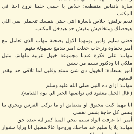
سارة بانفاس متقطعه: خلاص يا حبيبي خلينا نروح احنا في
المكتب
نديم برفض: خلاص ياسارة انتي جيتي بنفسك تتحملي بقي اللي
هيحصلك ومتخافيش مفيش حد هيدخل المكتب.
قضي سليم وامير يومهما الاول بصحبة مهاب الذي تعامل مع
أمير بحفاوة وترحاب جعلت امير يندمج بسهولة بينهم
مهاب: على فكرة عندنا مجموعة خيول عربية ملهاش مثيل
ملكي انا ودكتور سليم من سنين
أمير بسعادة: الخيول دي شئ ممتع وقليل لما تلاقي حد بيقدر
قيمتهم
مهاب: ازاي ده النبي صلي الله عليه وسلم
( قال الخيل معقود في نواصيها الخير الي يوم القيامة).
انا مهما كنت مخنوق او متضايق او ما بركب الفرس ويجري بيا
بنسي كل حاجة بنسى نفسي
أمير: انا عرفت الواد سليم بيجي المنيا كتير ليه عنده حق
مهاب: يلا يا سليم خد صاحبك وروحوا عالاسطبل انا ورايا مشوار