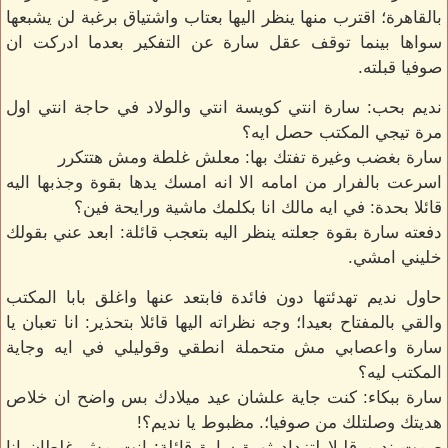
بالقاهرة؛ اقترب منها ينظر اليها بعتاب واشتياق برغبة لن يشبعها
سواها بينما توقف عقل سارة عن التفكير بعدما ادركت ان
صوفيا قبلته.
نديم بحب: سارة انتي كويسة انتي والولاد في حاجة انتي اول
مرة تيجي المكتب حصل ايه؟
سارة بغضب وغيرة تفتك بها: معلش غلطة ومش هتتكرر
اسرعت بالفرار من امامه الا انه امسك يدها بقوة وجذبها اليه
قائلا بحدة: في ايه مالك انا بكلمك ماشية ورايحة فين؟
دفعته سارة بقوة جعلته ينظر اليه بتعجب قائلة: ابعد عني بقولك
خليني امشي.
حاول نديم تهدئتها دون فائدة فابتعد عنها واغلق بابا المكتب
والقي بالمفتاح بعيدا؛ وجه نظراته اليها قائلا بتحذير: انا تعبان يا
سارة واعصابي مش متحملة انطقي وقوليلي في ايه وجاية
المكتب ليه؟
سارة ببكاء: كنت جاية علشان عيد ميلادك بس واضح ان خلاص
هديتك وصلتلك من صوفيا؛. مظبوط يا نديم؟!
صمت نديم قليلا لتزداد ثورة سارة قائلة: انت مش غلطان انا