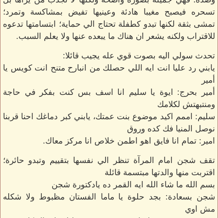
تسحره فيصبح مغيبا هادئة وعينيها تفيض بمشاكسة وتمرد؛
تمشى بثقة لكنها تبدو كطفلة تحتاج الي حماية؛ ابتسامتها تدعوه
للاقتراب ولكنه يشعر ان هناك ما يبعده عنها ولا يعلم السبب.
تحدث سولي اليه بصوت قوي عله يجيب قائلا:
يابني رد عليا انت ايه اللي حصلك من انبارح متنح انت كويس يا
أمير
أمير بحرج: ايوة يا سليم انا اسف بس كنت بفكر في حاجة
ومنتبهتش لكلامك
سليم: اممم اكيد موضوع بنت عمتك، يابني كبر دماغك احنا قربنا
نوصل المنيا فك كده وروق
امير: تمام انا فايق اهو اطمن خلاص انا مركز معاك.
تقف شجن امام المرآة تنظر الي نفسها بتقييم وتبدو حائرة؛
اقتربت منها والدتها مبتسمة قائلة
بسم الله ما شاء الله ايه القمر ده يادكتورة شجن
شجن بسعادة: بجد حلوة يا ماما الفستان مظبوط ولا شكله
مش اوي