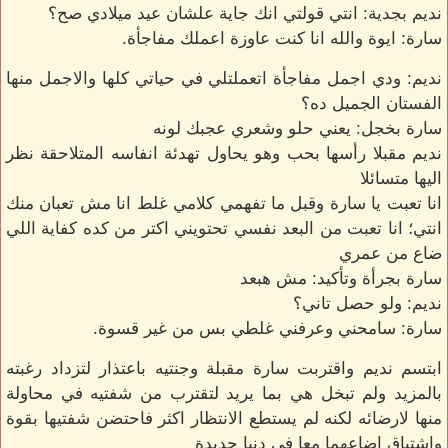
نديم بجدية: انتي قولتي انك جاية علشان عيد ميلادي صح؟
سارة: ايوة والله انا كنت عاوزة اعملك مفاجأة.
نديم: ودي اجمل مفاجأة اتعملتلي في حياتي كلها والاجمل منها
الفستان الجميل ده؟
سارة بخجل: يعني حلو وشعري عجبك لونه
نديم مقبلا رأسها بحب وهو يحاول تهدئة انفاسه المتلاحقة نظر
اليها متسائلا
انا تعبت يا سارة وقبل ما تفهمي كلامي غلط انا مش تعبان منك
انتي؛ انا تعبت من البعد نفسي تحتويني اكتر من كده كفاية اللي
ضاع من عمري
سارة بجرأة وتأكيد: مش هبعد
نديم: ولو حصل تاني؟
سارة: سامحني وعرفني غلطي بس من غير قسوة.
ابتسم نديم واقتربت سارة مقبلة وجنتيه باعتذار لتزداد رغبته
بالمزيد ولم تبخل هي بما يريد لتقترب من شفتيه في محاولة
منها لارضائه لكنه لم يستطع الانتظار اكثر فاحتضن شفتيها بقوة
واشتياق اضاعهما معا في دنيا جديدة