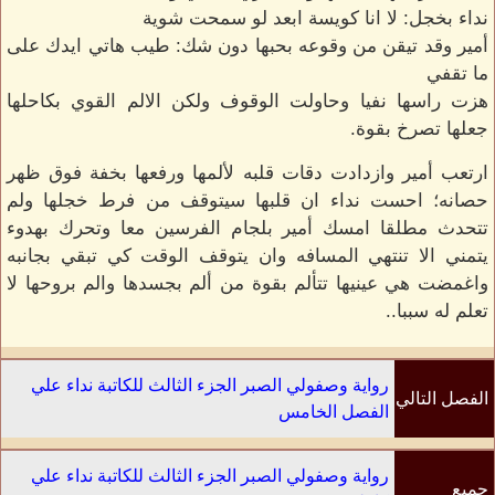
نداء بخجل: لا انا كويسة ابعد لو سمحت شوية
أمير وقد تيقن من وقوعه بحبها دون شك: طيب هاتي ايدك على
ما تقفي
هزت راسها نفيا وحاولت الوقوف ولكن الالم القوي بكاحلها
جعلها تصرخ بقوة.
ارتعب أمير وازدادت دقات قلبه لألمها ورفعها بخفة فوق ظهر
حصانه؛ احست نداء ان قلبها سيتوقف من فرط خجلها ولم
تتحدث مطلقا امسك أمير بلجام الفرسين معا وتحرك بهدوء
يتمني الا تنتهي المسافه وان يتوقف الوقت كي تبقي بجانبه
واغمضت هي عينيها تتألم بقوة من ألم بجسدها والم بروحها لا
تعلم له سببا..
رواية وصفولي الصبر الجزء الثالث للكاتبة نداء علي
الفصل التالي
الفصل الخامس
رواية وصفولي الصبر الجزء الثالث للكاتبة نداء علي
جميع