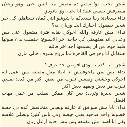
شجن بحب: تؤ؛ سليم ده مفيش منه اتنين حتى، وهو زعلان
مبيعرفش يقسي عليا؛ انا بحبه اوي يانودي
نداء بسعادة: ربنا يسعدكم يا شوشو انتي كمان تستاهلي كل خير
شجن بفضول: اخبارك انت وريان ايه؟
نداء: مش عارفه والله اخوكي بقاله فترة مشغول عني بس
وعدني انه هيفهمني كل حاجة اخر الاسبوع؛ خفضت نداء صوتها
قليلا خوفا من ان يسمعها احد اخر قائلة
هنتقابل انا وهو في القاهرة لما نروح نشوف خالي مازن.
شجن: ليه كده يا نودي افرضي حد عرف؟
نداء: بس بقي ماخوفنيش انا اصلا مش مقتنعه بس اعمل ايه
اخوكي وحشني ونفسي نقرب من بعض اكتر من كده؛ نفسي
نقرب من بعض ونفهم بعض اكتر
شجن بحيرة وتردد: بس كان ممكن يطلب من عمي مهاب
افضل
نداء: بابا مش هيوافق انا عارفه وبعدين متخافيش كده دي حفلة
خطوبة واحد صاحبه يعني هيصة وفي ناس كتير؛ وبطلي غلاسة
بقي انا اصلا مش مقتنعه بس مش حابة ازعل ريان.