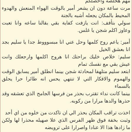
مهم هخلصه واحصلكم
مرت ساعة دون ان يشعر أمير بالوقت الهواء المنعش والهدوء
المحيط بالمكان يجعله أشبه بالجنة
سولي بتأفف: انت يازفت كفاية بقي بقالنا ساعه وانا تعبت
وعاوز اكلم شجن يا غلس.
أمير: ياعم روح كلمها وحل عني انا مبسوووط جدا يا سليم بجد
انا بعشق الخيل
سليم: خلاص خليك براحتك انا هروح اكلمها وارجعلك وانت
عيش بقي مع نفسك تمام
ابتعد سليم متلهفا لمحادثة شجن بينما انطلق أمير يسابق الوقت
والهموم والافكار التي لا تنتهي يحس انه طائرا حرا يحلق
بالسماء
بينما كانت نداء تقترب بحذر من فرسها الجامح الذي تعشقه وقد
حذرها والدها مرارا من ركوبه.
اخذت تراقب المكان بحذر الي ان تاكدت من خلوه من اي أحد
وثبت بخفة فوق ظهر الفرس الذي علا صهيله محذرا لها ولكن
ما زادها هذا الا عنادا واصرارا على ترويضه