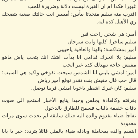
غيورا هكذا ام ان الغيرة ليست دلالة وضرورة للحب
اقترب منه سليم متحدثا بيأس: أميييير انت حالتك صعبة بتضحك
زي الأهبل كده ليه.
أمير: هي شجن راحت فين
سليم ساخرا: كلتها وانت سرحان
أمير بمشاكسة: بالهنا والعافية ياحبيبي
سليم: يلا اتحرك قدامي انا بدأت اشك انك بتحب ياض ماهو
مفيش حاجة تبهدلك كده غير الحب
أمير: امشي يابني انا الشمس سيحت نفوخي واكيد هي السبب؛
قال حب قال مفيش بنت تقدر توقع أمير رياض
سليم: كان غيرك اشطر ياخويا امشي قربنا نوصل.
بغرفته وكالعادة يجلس وحيدا يتابع الأخبار استمع الي صوت
دقات خفيفة بالباب فسمح للطارق بالدخول
تفاجأ ضياء بقدوم والده اليه فتلك سابقة لم تحدث سوى مرات
معدودة
ابتسم والده بمجاملة وبادله ضياء بالمثل قائلا بتردد: خير يا بابا