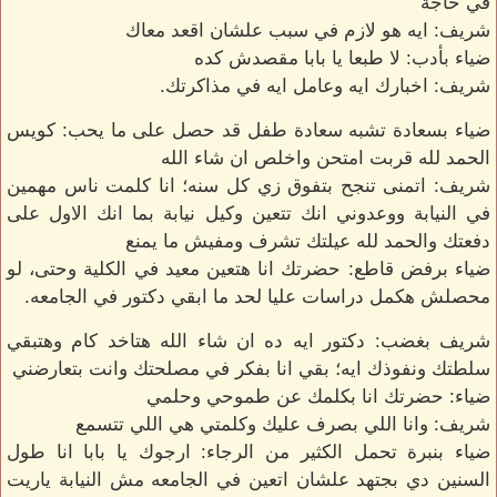
في حاجة
شريف: ايه هو لازم في سبب علشان اقعد معاك
ضياء بأدب: لا طبعا يا بابا مقصدش كده
شريف: اخبارك ايه وعامل ايه في مذاكرتك.
ضياء بسعادة تشبه سعادة طفل قد حصل على ما يحب: كويس
الحمد لله قربت امتحن واخلص ان شاء الله
شريف: اتمنى تنجح بتفوق زي كل سنه؛ انا كلمت ناس مهمين
في النيابة ووعدوني انك تتعين وكيل نيابة بما انك الاول على
دفعتك والحمد لله عيلتك تشرف ومفيش ما يمنع
ضياء برفض قاطع: حضرتك انا هتعين معيد في الكلية وحتى، لو
محصلش هكمل دراسات عليا لحد ما ابقي دكتور في الجامعه.
شريف بغضب: دكتور ايه ده ان شاء الله هتاخد كام وهتبقي
سلطتك ونفوذك ايه؛ بقي انا بفكر في مصلحتك وانت بتعارضني
ضياء: حضرتك انا بكلمك عن طموحي وحلمي
شريف: وانا اللي بصرف عليك وكلمتي هي اللي تتسمع
ضياء بنبرة تحمل الكثير من الرجاء: ارجوك يا بابا انا طول
السنين دي بجتهد علشان اتعين في الجامعه مش النيابة ياريت