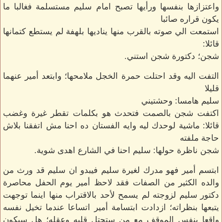
واعتزازها بنفسها ورأيها تصبح امام سليم مستسلمة فغالبا ما
يكون قراره صائبا
استمعت الي صوته بالقرب منها يناديها بلهفة لم يستطع كتمانها
قائلا:
شجن؛ دكتورة شجن استني.
التفت اليه وقد احتلت حمرة الخجل ملامحها؛ وابتعد أمير عنهما
قليلا
سليم هامسا: وحشتيني
اكتفت شجن بالصمت فتحدث هو بكلمات تقطر غيرة وغضب
قائلا: ماشية لوحدك ليه وايه الفستان ده احنا مش اتفقنا بلاش
حاجة ملفته
شجن ناظرة حولها: سليم احنا في الشارع اهدى شوية.
ابتسم أمير فهو مدرك لغيرة سليم فيبدو ان سليم قد ورث من
والده الكثير من الصفات فقد لاحظ أمير يوم الحفل محاصرة
دكتور سليم لزوجته لم يسمح لأحد بالاقتراب منها اينما توجهت
يتبعها بنظراته؛ ازدادت ابتسامة أمير اتساعا عندما تخيل نفسه
واقعا بنفس الموقف مع من ستحتل قلبه وعقله؛ هل سيكون