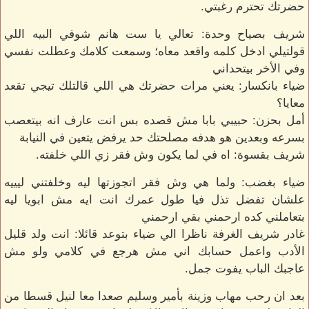
حضرتك تحترم رغبتي.
شريف بصياح وحدة: تعالي يا ست هانم شوفي البيه اللي
قولتيلي ادخل كلمه واقعد معاه؛ وسمعت كلامك وعطلت نفسي
وفي الأخر بيتحداني
ضياء بانكسار: يعني مرات حضرتك هي اللي قالتلك تيجي تقعد
معايا؟
أمل بحزن: حبيبي بابا مش قصده بس انت عارف انه بيتعصب
بسرعه وبعدين هو هدفه مصلحتك حد يرفض يتعين في النيابة
شريف بقسوة: اه في لما يكون وش فقر زي اللي خلفته.
ضياء بغضب: ولما هي وش فقر اتجوزتها ليه وخلفتني ليييه
علشان تفضل تذل فيا طول عمرك انت ايه مش ابويا ليه
بتعاملني كده ارحمني بقي ارحمني
غادر شريف الغرفة ناظرا الي ضياء بتوعد قائلا: انت ولد قليل
الأدب واعمل حسابك اني مش هرجع في كلامي ولو مش
عاجبك الباب يفوت جمل.
بعد ان رحب مهاب وزينة بأمير وسليم صعدا معا لنيل قسطا من