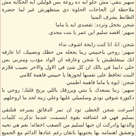
سهير بنفي: مش حلو ايه ده روعة بس قوليلي ايه الحكاية مش
ملاحظة ان الحاجات الحلوة دي مبتظهرش غير لما حضرة
الظابط يشرف المنيا
شجن بخجل وتردد: تقصدي ايه يا ماما
سهير: اقصد سليم ابن عمر يا بنت مجدي.
شجن: انا، انا كنت رايحة اشوف نداء
سهير: روحي ياحبيبتي ربنا يجعله من حظك ونصيبك، انا عارفه
انك مبتغلطيش يا شجن وعارفه ان الواد مؤدب ومتربي بس
خلي دايما في بالك ان كل شئ في الاول والاخر نصيب فلازم
البنت تحافظ على نفسها لجوزها يا حبيبتي فاهمة كلامي
شجن: ايوة يا ماما فاهمة اطمني
سهير: ربنا يسعدك يا بنتي ويرزقك باللي يريح قلبك؛ روحي يا
دكتورة شوفي نودي وسلميلي عليها وعلي زينة لحد ما اروحلهم.
أسرعت شجن الخطى تود ان تمر الدقائق بسرعه فتلتقي
بسليم فهي قد اشتاقته بقوة ابتسمت عندما تذكرت كلمات
والدتها وادركت ان حبها لسليم من الصعب اخفائه؛ نعم هي تحبه
وتعشق اهتمامه بها يحتويها باتقان رغم عنادها الدائم مع الجميع