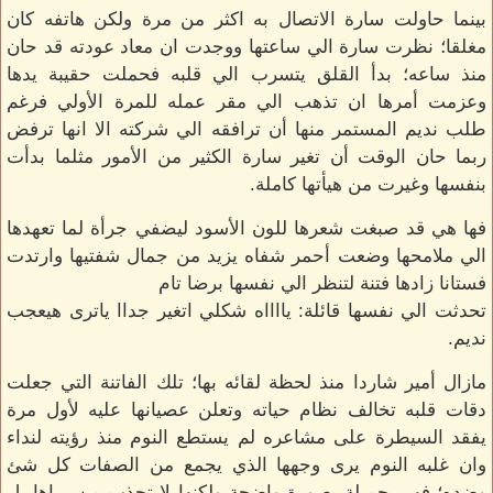
بينما حاولت سارة الاتصال به اكثر من مرة ولكن هاتفه كان
مغلقا؛ نظرت سارة الي ساعتها ووجدت ان معاد عودته قد حان
منذ ساعه؛ بدأ القلق يتسرب الي قلبه فحملت حقيبة يدها
وعزمت أمرها ان تذهب الي مقر عمله للمرة الأولي فرغم
طلب نديم المستمر منها أن ترافقه الي شركته الا انها ترفض
ربما حان الوقت أن تغير سارة الكثير من الأمور مثلما بدأت
بنفسها وغيرت من هيأتها كاملة.
فها هي قد صبغت شعرها للون الأسود ليضفي جرأة لما تعهدها
الي ملامحها وضعت أحمر شفاه يزيد من جمال شفتيها وارتدت
فستانا زادها فتنة لتنظر الي نفسها برضا تام
تحدثت الي نفسها قائلة: يااااه شكلي اتغير جداا ياترى هيعجب
نديم.
مازال أمير شاردا منذ لحظة لقائه بها؛ تلك الفاتنة التي جعلت
دقات قلبه تخالف نظام حياته وتعلن عصيانها عليه لأول مرة
يفقد السيطرة على مشاعره لم يستطع النوم منذ رؤيته لنداء
وان غلبه النوم يرى وجهها الذي يجمع من الصفات كل شئ
وضده؛ فهي جميلة بصورة واضحة ولكنها لا تجذب من يراها بل