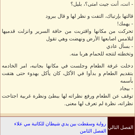
- انت، أنت جيت امتى؟، بليل؟
قالتها بإرتباك، التفت و نظر لها و قال ببرود
- يهمك!
تحركت من مكانها واقتربت من حافة السرير وانزلت قدميها
لتلامس اصابعها الأرض ونهضت وهي تقول
- بسأل عادي
وتخطته لتتجه للحمام هربا منه.
دخلت غرفة الطعام وجلست في مكانها بجانبه، امر الخادمه
بتقديم الطعام و بدأوا في الأكل، كان يأكل بهدوء حتى هتفت
بأسمه
- بيجاد
توقف عن الطعام ورفع نظراته لها ببطئ ونظرة غربية اجتاحت
نظراته، نظرة لم تعرف لها معنى.
رواية وسقطت بين يدي شيطان للكاتبة مي علاء
الفصل التالي
الفصل الثامن