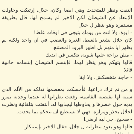
التفت ونظر للمتحدث وهي ايضا وكان، جلال، إرتبكت وحاولت
الإبتعاد عن الشيطان لكن الاخير لم يسمح لها، قال بطريقة
مستفزة وهو ينظر ل جلال
- ايوة، ولا انت من يومك بتيجي في اوقات غلط!
كان جلال يشعر بالغيظ، الغيرة والغضب في آن واحد ولكنه لم
يظهر ايا منهم بل اظهر البرود المصتنع.
- مش براحة عليها شوية، تتكسر في ايديك
قالها بتهكم وهو ينظر لهما، فإبتسم الشيطان إبتسامه جانبية
قائلا
- حاجة متخصكش، ولا اية!
و من ثم ترك ذراعها، فأمسكت بمعصمها تدلكه من الألم الذي
سببه لها بقبضته القاسية، رفعت نظراتها له عندما وجدته يمرر
يديه حول خصرها و يحاوطها ليجذبها له، ألتفتت بتلقائية ونظرت
لجلال بحذر ومرارة، فهي لا تستطيع ان تتحكم بما يحدث.
- صحيح، جي ليه ارضي!
قالها وهو يعود بنظراته ل جلال، فقال الاخير بإستنكار