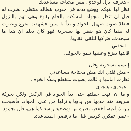
- هعرف انزل لوحدي، مش محتاجة مساعدتك
نظر لها بتهكم ووضع يديه في جيوب بنطاله منتظرا، نظرت له
قبل ان تنظر للجواد، امسكت بالجام بقوة وهي تهم بالنزول
فتعالا صوت صهيل الجواد و بدأ بالسير، فشهقت بفزع ونظرت
له بينما كان هو ينظر لها بسخرية فهو كان يعلم ان هذا ما
سيحدث، فتركها لتلقى عقابها.
- الحقني
قالتها بفزع وعينيها تلمع بالخوف.
إبتسم بسخرية وقال
- مش قلتي انك مش محتاجة مساعدتي!
نظرت امامها و قالت بصوت متقطع يملأه الخوف
- هيجري، هيجري
و ما ان انهت جملتها حتى بدأ الجواد في الركض ولكن بحركة
سريعة منه جذبها من يديها وانزلها من على الجواد، فأصبحت
بين ذراعيه، اخفض بصره لها ووضعية رأسه كما هي، قال بجمود
- تبقي تفكري كويس قبل ما ترفضي المساعدة.