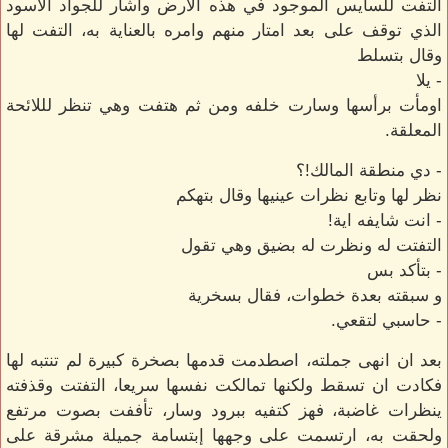
التفت للسايس الموجود في هذه الأرض واشار للجواد الاسود
الذي توقف على بعد امتار منهم وامره بالعناية به، التفت لها
وقال بتسلط
- يلا
اومأت برأسها وسارت خلفه ومن ثم هتفت وهي تنظر لللائحة
المعلقة.
- دي منطقة المالك!؟
نظر لها وتابع نظرات عينيها وقال بتهكم
- انت شايفه اية!
التفتت له ونظرت له بضيق وهي تقول
- بتأكد بس
و سبقته بعدة خطوات، فقال بسخرية
- حاسبي لتقعي.
بعد ان انهى جملته، اصطدمت قدمها بصخرة كبيرة لم تنتبه لها
فكادت ان تسقط ولكنها تمالكت نفسها سريعا، التفتت وقذفته
ينظرات غاضبة، فهز كتفيه ببرود وسار، تأففت بصوت مرتفع
ولحقت به، ارتسمت على وجهها إبتسامة جميلة مشرقة على