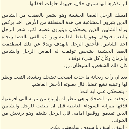
اثر تذكرها انها سترى جلال، حبيبها، حاولت اخفائها.
امسك الرجل العصا الخشبية وهو يشعر بالغضب من الشابين
الذين يثيرون المشاغبة في هذة المنطقة من الأرض، اخذ يركض
وراء الشابين الذين يضحكون ويثيرون غضبه اكثر، شعر الرجل
بالتعب فتوقف وهو يلتقط انفاسه ومن ثم القى بالعصا بإتجاه
احد الشابين، فأخفق الرجل بالهدف وبدلا عن ذلك اصطدمت
العصا الخشبية بشخص توقفت له انفاس الرجل والشابين
والزمان وكأن كل شيء توقف.
كان ذلك الشخص، الشيطان. زز.
بعد ان رأت ريحانة ما حدث اصبحت تضحك وبشدة، التفت ونظر
لها وعينيه تشع غضبا، قال بصوته الأجش الغاضب
- بتضحكي على اية انت!
توقفت عن الضحك و هي تنظر له بإرتياع من نبرته التي افزعتها،
قذفها بنيرانه السوداء الغاضبة قبل ان يلتفت للرجل والشابين
الذين تقدموا ووقفوا امامه، قال الرجل بتلعثم وهو يرتعش من
الخوف.
- اسف، اسف يا سيدي، سامحني، مكن.