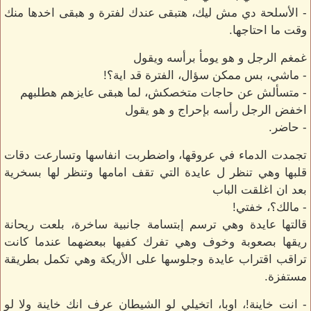
- الأسلحة دي مش ليك، هتبقى عندك لفترة و هبقى اخدها منك
وقت ما احتاجها.
غمغم الرجل و هو يومأ برأسه ويقول
- ماشي، بس ممكن سؤال، الفترة قد اية؟!
- متسألش عن حاجات متخصكش، لما هبقى عايزهم هطلبهم
اخفض الرجل رأسه بإحراج و هو يقول
- حاضر.
تجمدت الدماء في عروقها، واضطربت انفاسها وتسارعت دقات
قلبها وهي تنظر ل عايدة التي تقف امامها وتنظر لها بسخرية
بعد ان اغلقت الباب
- مالك؟، خفتي!
قالتها عايدة وهي ترسم إبتسامة جانبية ساخرة، بلعت ريحانة
ريقها بصعوبة وخوف وهي تفرك كفيها ببعضهما عندما كانت
تراقب اقتراب عايدة وجلوسها على الأريكة وهي تكمل بطريقة
مستفزة.
- انت خاينة!، اوبا، اتخيلي لو الشيطان عرف انك خاينة ولا لو