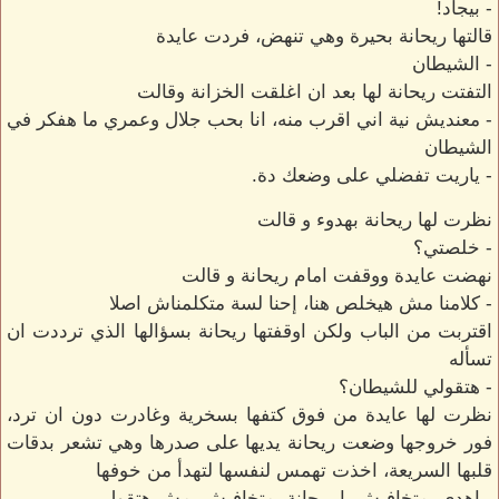
- بيجاد!
قالتها ريحانة بحيرة وهي تنهض، فردت عايدة
- الشيطان
التفتت ريحانة لها بعد ان اغلقت الخزانة وقالت
- معنديش نية اني اقرب منه، انا بحب جلال وعمري ما هفكر في
الشيطان
- ياريت تفضلي على وضعك دة.
نظرت لها ريحانة بهدوء و قالت
- خلصتي؟
نهضت عايدة ووقفت امام ريحانة و قالت
- كلامنا مش هيخلص هنا، إحنا لسة متكلمناش اصلا
اقتربت من الباب ولكن اوقفتها ريحانة بسؤالها الذي ترددت ان
تسأله
- هتقولي للشيطان؟
نظرت لها عايدة من فوق كتفها بسخرية وغادرت دون ان ترد،
فور خروجها وضعت ريحانة يديها على صدرها وهي تشعر بدقات
قلبها السريعة، اخذت تهمس لنفسها لتهدأ من خوفها
- اهدي، متخافيش يا ريحانة، متخافيش، مش هتقول.