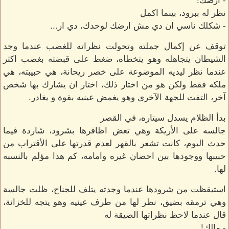
- ارضك!
نظر له ببرود، بينما اكمل
- شكلك ناسي ان دي مش ارضك لوحدك، دي ار...
توقف عن إكمال جملته وتحولت نظراته للغضب عندما وجد
الشيطان يتجاهله وهو يتخطاه، ضغط على قبضته بغضب اكثر
عندما نظر ليديه الموضوعة على خصر ريحانة، هي حبيبته، هي
ملكه فقط ولكن هو من اختار ذلك، اختار ان يشارك بها شخص
آخر، التفت للجهة الآخرى وهو يغمض عينيه بقوة و يغادر.
بدأ الظلام يسدل سيتاره، في القصر
جالسه على الأريكة وهي تعض اظافرها بشرود، شاردة فيما
حدث اليوم، كانت تشعر بالقهر لعدم قدرتها على الأقتراب من
حبيبها ووجودها بين احضان غيره وامامه، كم هذا مؤلم بالنسبه
لها.
استيقظت من شرودها عندما وجدته يتلف للجناح، ظلت جالسة
وهي ترمقه بضيق، نظر لها من طرف عينيه وهو يتجه للخزانة،
قال عندما لاحظ نظراتها الضيقة له
- مالك!