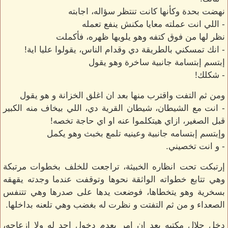
نهضت بحدة وكأنها كانت تنتظر سؤاله، اجابته
- اللي انت عملته معايا مكنش ينفع تعمله
نظر لها من فوق كتفه وهو يلويها ظهره، فأكملت
- انك تمسكني بالطريقة دي وقدام الناس، يقولوا عليا اية!
إبتسم إبتسامة جانبية ساخرة وهو يقول
- شكلك!
ومن ثم التفت واقترب منها بعد ان اغلق الخزانة و هو يقول
- انت مع الشيطان، شيطان القرية دي، اللي بيخاف منه الكبير
قبل الصغير، ازاي هيتكلموا عنه او اي حاجة تخصه!
وإبتسم إبتسامه جانبية وعينيه تلمع بخبث وهو يكمل
- و انت تخصيني.
إرتبكت تحت انظاره الخبيثة، تراجعت للخلف بخطوات مرتبكة
وهي تتابع خطواته الواثقة نحوها وتوقفت عندما وجدته يقهقه
بسخرية وهو يتخطاها، فوضعت يدها على صدرها وهي تتنفس
الصعداء و من ثم التفتت و نظرت له بغضب وهي تلعنه بداخلها.
دخل جلال مكتبه بعد ان امر بعدم دخول احد له ولا ازعاجه،