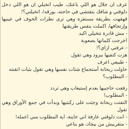
عرف ان جلال هو اللي باعتك، طيب اتخيلي ان هو اللي دخل
دلوقتي و شافك بتفتشي في حاجته، بورقه!، اتخيلتي؟!
قهقهت بطريقة مستفزة وهي ترى نظرات الخوف في عينيها
وإرتجافها، اكملت بنفس طريقتها
- مش قادرة تتخيلي اكيد
اخرجت كلماتها بصعوبة
- عرفتي ازاي؟!
هزت كتفيها ببرود وهي تقول
- طبيعي اعرف
حاولت ريحانة أستجماع شتات نفسها وهي تقول بثبات اتقنته
- المطلوب؟
رفعت حاجبيها بعدم إستيعاب وهي تردد
- المطلوب!
التفتت ريحانة وجثت على ركبتيها وبدأت في جمع الأوراق وهي
تقول
- انت دلوقتي عارفة اني خاينة، اية المطلوب مني اعمله!
- متقربيش من بيجاد، هو بتاعي