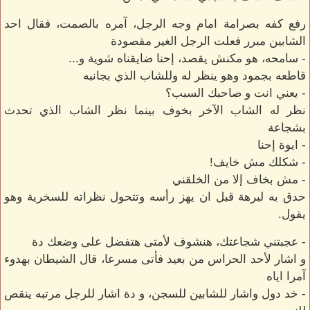
رفع كفه بصرامة امام وجه الرجل، آمره بالصمت، فقال احد
الشابين مبرر فعلت الرجل الغير مقصودة
- سامحه، هو مكنش يقصد، إحنا ضايقناه شوية و...
قاطعه بجمود وهو ينظر له وللشاب الذي بجانبه
- يعني انت و صاحبك السبب؟
نظر له الشاب الآخر بخوف بينما نظر الشاب الذي تحدث
بشجاعة
- ايوة إحنا
- شكلك مش خايف!
- مش بخاف إلا من الخلقني
حدق به لبرهة قبل ان يهز رأسه وتتحول نظراته للسخرية وهو
يقول.
- عجبتني شجاعتك، هنشوف لأمتى هتفضل على وضعك دة
و اشار لأحد الحراس من بعيد فأتى مسرعا، قال الشيطان بهدوء
آمرا اياه
- خد دول واشار للشابين للسجن، و دة اشار للرجل مرتبه ينقص