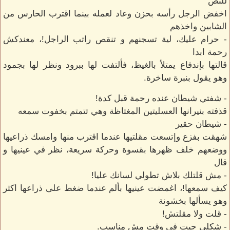
للنص
اخفض الرجل رأسه بحزن وعاد لعمله بينما اقترب الحارس من
الشابين واخذهم
- حرام عليك، لية تسجنهم و تنقص راتب الراجل!، معندكش
رحمة ابدا
قالتها بإندفاع يمتلأ بالغيظ، فألتفت لها ببرود ونظر لها بجمود
وهو يقول بنبرة ساخرة.
- شفتي شيطان عنده رحمة قبل كدة!
قذفته بنيرانها العسليتين المغتاظة وهي تتمتم بخفوت سمعه
- شيطان حقير
شهقت بفزع وإتسعت مقلتيها عندما اقترب منها وامسك ذراعيها
ووضعهم خلف ظهرها بقسوة وحركة سريعة، نظر في عينيها و
قال
- مش قلتلك بلاش تطولي لسانك عليا!
كيف سمعها!، اغمضت عينيها بألم عندما ضغط على ذراعها اكثر
وهو يسألها بخشونة
- قلت ولا مقلتش!
- شكلي جيت في وقت مش مناسب.