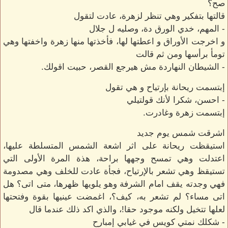
صح؟
قالتها بتفكير وهي تنظر لزهرة، عادت لتقول
- المهم، خدي الورق دة، وصليه ل جلال
و اخرجت الأوراق و اعطتها لها، فأخذتها منها زهرة واخفتها وهي
تومأ برأسها ومن ثم قالت
- الشيطان النهاردة مش هيرجع القصر، حبيت اقولك.
إبتسمت ريحانة بإرتياح و هي تقول
- احسن، شكرا لأنك قولتيلي
إبتسمت زهرة وغادرت.
اشرقت شمس يوم جديد
استيقظت ريحانة على اثر اشعة الشمس المتسلطة عليها،
اعتدلت وهي تمسح وجهها براحة، هذة المرة الأولى التي
تستيقظ وهي تشعر بالإرتياح، فجأة عادت للخلف وهي مصدومة
فهي وجدته يقف امام الشرفة وهو يلويها ظهرها، متى اتى؟ هل
اتى مساء؟ لم تشعر به، كيف؟، اغمضت عينيها بقوة وفتحتها
لعلها تتخيل ولكنه موجود حقا!، والذي اكد ذلك عندما قال
- شكلك نمتي كويس في غيابي إمبارح