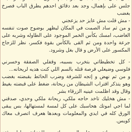
جلس على بإهمال، وجد بعد دقائق احدهم يطرق الباب فصرخ
بغضب
- مش قلت مش عايز حد يزعجني
و من ثم ساد الصمت في المكان ليظهر بوضوح صوت تنفسه
الغاضب، امسك بكأس الخمر الموجود على الطاوله وشربه على
جرعة واحدة ومن ثم القى بالكأس بقوة فكسر، نظر للزجاج
المكسور على الأرض و قال بغل وشرود.
- كل تخطيطاتي بتخرب بسببه، وقفلي الصفقة وخسرني
فلوسي وضيعلي فرصة قتله بالسم اللي كنت هديه لريحانه...
و من ثم نهض و إتجه للشرفة وضرب الحائط بقبضته بغضب
وهو يتذكر اقتراب الشيطان من ريحانة، ضغط على قبضته بغيط
وقال وقد اظلمت عينيه الزرقاء بشر
- مش هخليك تاخد حاجه ملكي، ريحانة ملكي وحدي، صدقني
لما اجي اموتك هحاسبك على كل لمسة لمستهالها، بس يبقى
الورق كله في ايدي والمعلومات وبعدها هعرف اتصرف معاك
كويس.