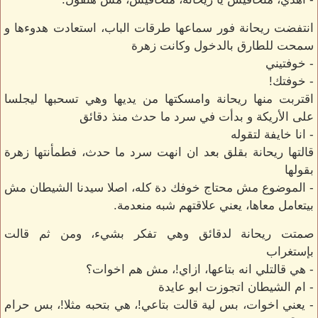
انتفضت ريحانة فور سماعها طرقات الباب، استعادت هدوءها و
سمحت للطارق بالدخول وكانت زهرة
- خوفتيني
- خوفتك!
اقتربت منها ريحانة وامسكتها من يديها وهي تسحبها ليجلسا
على الأريكة و بدأت في سرد ما حدث منذ دقائق
- انا خايفة لتقوله
قالتها ريحانة بقلق بعد ان انهت سرد ما حدث، فطمأنتها زهرة
بقولها
- الموضوع مش محتاج خوفك دة كله، اصلا سيدنا الشيطان مش
بيتعامل معاها، يعني علاقتهم شبه منعدمة.
صمتت ريحانة لدقائق وهي تفكر بشيء، ومن ثم قالت
بإستغراب
- هي قالتلي انه بتاعها، ازاي!، مش هم اخوات؟
- ام الشيطان اتجوزت ابو عايدة
- يعني اخوات، بس لية قالت بتاعي!، هي بتحبه مثلا!، بس حرام