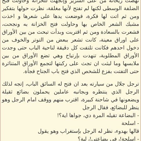
نهضت ريحانة من على السرير وإتجهت للخزانة وحاولت فتح
الضلفة الوسطى لكنها لم تفتح لأنها مغلقة، نظرت حولها بتفكير
ومن ثم اتت لها فكرة، فوضعت يدها على شعرها و اخذت
مشبك الشعر الخاص بها وحاولت فتح الخزانة به ونجحت،
فشعرت بالسعادة ومن ثم اقتربت وبدأت تبحث من بين الأوراق
على اوراق معينة، كانت تشعر ببعض من التوتر والخوف من
دخول احدهم فكانت تلتفت كل دقيقة لناحية الباب حتى وجدت
الأوراق المطلوبة، تنهدت بإرتياح وهي تضع الأوراق من بين
ملابسها وما لبثت ان تجث على ركبتها لتجمع الأوراق المتناثرة
حتى التفتت بفزع للشخص الذي فتح باب الجناح فجأة.
ترجل جلال من سيارته بعد ان فتح له السائق الباب، إتجه لذلك
الرجل الذي ينتظره وبجانبه عاملين يحملون بضائع ثقيلة
ويضعونها في شاحنة كبيرة، اقترب منهم ووقف امام الرجل وهو
ينظر للبضائع، فقال الرجل
- البضاعة تقيله المرة دي، جواها اية؟!
- اسلحة
قالها بهدوء، نظر له الرجل بإستغراب وهو يقول
- اسلحة!، في بضاعتي!، لية؟