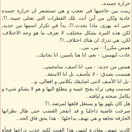
حرارة جسده..
زمت بين حاجبيها في تعجب و هي تستشعر ان حرارة جسده
عادية ولكن من أين أتت تلك القطرات التي تعتلى جبينه..!؟،
حتى انه يهزى، ماذا يحدث.!؟، بدأ في تكرار اسمها من جديد،
لكن هذه المرة بشكل مختلف، لا تعرف ما هو وجه الاختلاف،
لكن، هي تدرك ان هناك اختلاف..!؟.
همس مكررا: - مى، مى..
عادت لتهمس: - نعم، انا هنا ياسين، انا بجانبك..
همس من جديد: - مى، انا اسف، سامحينى..
همست بصدق: - لا تتأسف، بل انا الاسفة..
-بل انا الأسف لاننى اضايقك بكلامى و افعالى، و..
صدمت وهى تراه يفتح عينيه و يتطلع اليها و هو لا يشكو شيء و
بكامل صحته و لياقته..
هل كان يلهو بها و يستغل قلقها لمرضه..!؟
صرخت غاضبة داخليا و قد انفجر الغضب حتى طال نظراتها
الحارقة تجاهه و هي تهتف بداخلها: - هذا بحق فاق الحد..
كادت تنهض مغادرة لتنهى هذا العبث لكنه جذب ذراعها فجأة