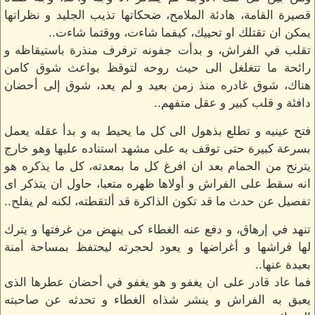
قصيرة القامة، هادئة الملامح، ضحكاتها تذيب الجليد و نظراتها
يمكن ان تقتلك او تحييك، كيفما شاءت، ووقتما شاءت..
تقلب في الفراش، و بدأت جفونه ترفرف منذرة باستيقاظه و
رائحة ما تتغلغل الى حيث روحه لتوقظ بواعث شوق كامن
هناك، شوق غادره منذ زمن بعيد و لم يعد، شوق إلى أحضان
دافئة و قلب كبير و عقل متفهم..
فتح عينيه و تطلع بذهول الى كل ما يحيط به و بدأ عقله يعمل
بسرعة كبيرة حتى توقف به على مشهد استناده عليها وهو خارج
يترنح من الحمام بعد ان افرغ كل ما بمعدته، كل ما يذكره هو
انه سقط على الفراش و أولاها ظهره متعبا، حاول ان يتذكر اى
تفصيل عن حدث ما قد تكون الذاكرة قد ألتقطته، لكنه لم يفلح..
تنهد في إرهاق، و دفع عنه الغطاء كى ينهض من غرفتها و يترك
لها فراشها و أغراضها و يعود لحجرته ليحتفظ بمساحة أمنة
بعيدة عنها..
فما عاد قادر على ان يغفو و هو يغفو في أحضان عطرها الذى
يعبق به الفراش و ينشر شذاه الغطاء و تحدثه عن صاحبته