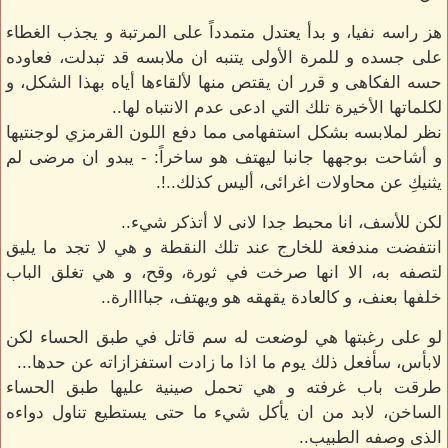
هز راسه نفيا، و بدأ يعتدل متمدداً على المرتبة و يجذب الغطاء
على جسده و للمرة الأولى يتنبه ان ملابسه قد تبدلت، فعاوده
حسه الفكاهى و قرر ان يقتص منها لألقاءها أياه بهذا الشكل، و
لكلماتها الأخيرة تلك التي ادعى عدم الانتباه لها..
نظر لملابسه بشكل استفهامى مما دفع اللون القرمزي لوجنتيها
و أشاحت بوجهها جانبا ليهتف هو ساخراً: - يبدو ان مرضى لم
يثنيكِ عن محاولات اغرائى، أليس كذلك..!.
لكن للأسف، انا محبط جدا لانى لا أتذكر شيء..
انتفضت مندفعة للخارج عند تلك النقطة و هي لا تجد ما يليق
لتصفه به، الا انها صرخت في ثورة، وقح، و هي تغلق الباب
خلفها بعنف، و كالعادة يقهقه هو ويهتف، جباااارة..
لو على رغبتها هي لوضعت له سم قاتل في طبق الحساء لكن
لابأس، سأفعل ذلك يوم ما اذا ما زادت استفزازاته عن حدها...
طرقت باب غرفته و هي تحمل صينية عليها طبق الحساء
الساخن، لابد من ان يأكل شيء ما حتى يستطيع تناول دواءه
الذى وصفه الطبيب..