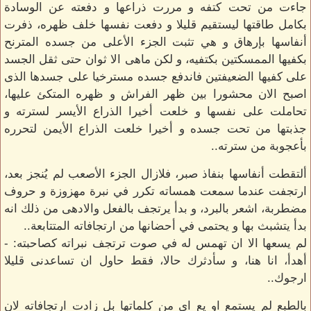
جاءت من تحت كتفه و مررت ذراعها و دفعته عن الوسادة
بكامل طاقتها ليستقيم قليلا و دفعت نفسها خلف ظهره، ذفرت
أنفاسها بإرهاق و هي تثبت الجزء الأعلى من جسده المترنح
بكفيها الممسكتين بكتفيه، و لكن ماهى الا ثوان حتى ثقل الجسد
على كفيها الضعيفتين فاندفع جسده مسترخيا على جسدها الذى
اصبح الان محشورا بين ظهر الفراش و ظهره المتكئ عليها،
تحاملت على نفسها و خلعت أخيرا الذراع الأيسر لسترته و
جذبتها من تحت جسده و أخيرا خلعت الذراع الأيمن لتحرره
بأعجوبة من سترته..
ألتقطت أنفاسها بنفاذ صبر، فلازال الجزء الأصعب لم يُنجز بعد،
ارتجفت عندما سمعت همساته تكرر في نبرة مهزوزة و حروف
مضطربة، اشعر بالبرد، و بدأ يرتجف بالفعل والادهى من ذلك انه
بدأ يتشبث بها و يحتمى في أحضانها من ارتجافاته المتتابعة..
لم يسعها الا ان تهمس له في صوت ترتجف نبراته كصاحبته: -
أهدأ، انا هنا، و سأدثرك حالا، فقط حاول ان تساعدنى قليلا
ارجوك..
بالطبع لم يستمع او يع اى من كلماتها بل زادت ارتجافاته لان