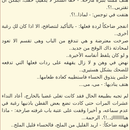
هتف ممتنا بنبرة مازحة: - حقا الشكر لا يكفيكِ حقك، ايمكن ان
تقتربى..!؟.
هتفت في توجس: - لماذا..!؟.
انفجر ضاحكاً لردة فعلها: - بالتأكيد لنتصافح، الا اذا كان لكِ رغبة
أخرى..
صرخت معترضة و هي تندفع من الباب وهى تقسم الا تعود
لمحادثة ذاك الوقح من جديد..
و لو كان يلفظ أنفاسه الأخيرة..
نهض في وهن و لا زال يقهقه على ردات فعلها التي تدفعه
للضحك بشكل هستيرى..
جلس يتذوق الحساء فاستطيبه كعادة طعامها..
هتف يناديها: - مى، مى...
لم تجبه بطبيعة الحال فقد كانت تغلى غضبا بالخارج، أعاد النداء
عشرات المرات حتى كادت تضع بعض القطن باذنيها رغبة في
عدم سماعه، و أخيرا وقفت على عتبة باب غرفته صارخة: - ماذا
هناااااااك..!؟، الرحمة...
قهقه ضاحكاً: - اريد القليل من الملح، فالحساء قليل الملح..