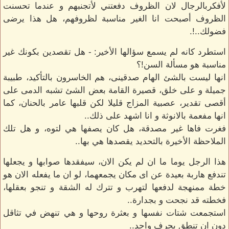
لأفكربالرجال لان الظروف دفعتني لأتجنبهم و عندما تحسنت
الظروف أصبحت انا الغير مناسبة لظروفهم، هل هذا يرضى
فضولك..!.
استطرد كانه لم يسمع سؤالها الأخير: - هل تقصدين بكونك غير
مناسبة هو مسألة السن!؟
انها ليست بالشئ الهام صدقينى، هم الخاسرون بالتأكيد، طبيبة
جميلة و على خلق، قصيرة القامة بعض الشئ تشبه الدمى على
أقصى تقدير، عصبية المزاج قليلا لكن قلبها عامر بالحنان، كما
انها مفعمة بالانوثة و انا اشهد على ذلك..
فغرت فاها غير مصدقة، هل كان يصفها هي لتوه، و هل تلك
الملاحظة الأخيرة بالتحديد يقصدها هي بها..
هذا الرجل يوما ما ان لم يكن الان، سيفقدها صوابها و يجعلها
تندفع هاربة بعيدة عن اى مكان يجمعهما، لو ان ما يفعله الان هو
خطة ممنهجة لدفعها لتهرب و تترك له الشقة و تنجو بعقلها،
فخطته قد نجحت و بجدارة..
استجمعت شتات نفسها و بعثرة روحها و هي تنهض في تثاقل
دون ان تنطق بحرف واحد..