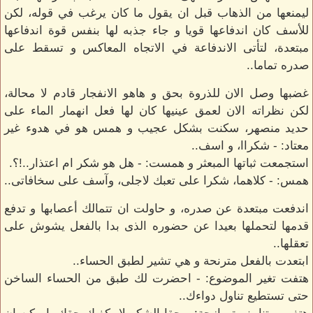
ليمنعها من الذهاب قبل ان يقول ما كان يرغب في قوله، لكن
للأسف كان اندفاعها قويا و جاء جذبه لها بنفس قوة اندفاعها
مبتعدة، لتأتى الاندفاعة في الاتجاه المعاكس و تسقط على
صدره تماما..
غضبها وصل الان للذروة بحق و هاهو الانفجار قادم لا محالة،
لكن نظراته الان لعمق عينيها كان لها فعل انهمار الماء على
حديد منصهر، سكنت بشكل عجيب و همس هو في هدوء غير
معتاد: - شكراا، و اسف..
استجمعت ثباتها المبعثر و همست: - هل هو شكر ام اعتذار..!؟.
همس: - كلاهما، شكرا على تعبك لاجلى، وآسف على سخافاتى..
اندفعت مبتعدة عن صدره، و حاولت ان تتمالك أعصابها و تدفع
قدمها لتحملها بعيدا عن حضوره الذى بدا بالفعل يشوش على
تعقلها..
ابتعدت بالفعل مترنحة و هي تشير لطبق الحساء..
هتفت تغير الموضوع: - احضرت لك طبق من الحساء الساخن
حتى تستطيع تناول دواءك..