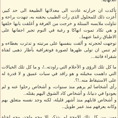
تأكدت ان حرارته عادت الى معدلاتها الطبيعة الى حد كبير،
أُعزت ذلك للمحلول الذى رأت الطبيب يحقنه به، تنهدت براحة و
تناولت ملابسه المبتلة و خرجت من الغرفة و أغلقت بابها خلفها
و هي تكاد تموت انهاكا و رغبة في النوم تجير اجفانها على
الاطباق رغما عنهما..
توجهت لحجرته و ألقت بنفسها على مرتبته و تدثرت بغطاءه و
لم تنس ان تولى ظهرها لصورة فوتغرافية بأطار ذهبى لفتاة
شقراء فاتنة...
ما كل تلك الرؤى و الأحلام التي راودته..!، و ما كل تلك الخيالات
التي داهمت مخيلته و هو راقد في سبات عميق و لا قدرة له
على الاستيقاظ منه..!؟.
رأى أشخاصا لم يرهم منذ سنوات، و أشخاص رحلوا عنه و لم
يعودوا في دنيانا، و أشخاص كاد الشوق اليهم يقتله..
و أشخاص قابلهم منذ أشهر قليلة، لكنه وجد نفسه متعلق بهم
وكانه يعرفهم منذ عمر طويل..
ومن بين كل تلك الاوجة لم يتذكر الا وجه واحد، وجه لفتاة