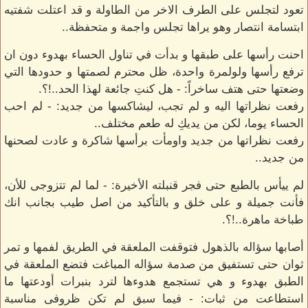
تعود لتجلس على الطرف الاخر من الطاولة و قد اعتلت شفتيه
ابتسامة انتصار وهو يراها تجلس واجمة و متحفظة..
احنت رأسها على طبقها و بدأت في تناول الحساء بهدوء دون ان
ترفع رأسها ولولمرة واحدة، ظل محترم لصمتها و حدودها التي
وضعتها حتى هتف ساخراً: - هل كنتِ جائعة لهذا الحد..!؟.
رفعت نظراتها اليه و لم تجب، ليشاكسها من جديد: - لم احب
الحساء يوما، لكن من يديكِ له طعم مختلف..
رفعت نظراتها من جديد واومأت برأسها شاكرة و عادت لصحنها
من جديد..
لم ييأس بالطبع حتى فجر قنبلته الأخيرة: - لما لم تتزوجى للأن،
فأنت جميلة و على خلق و بالتأكيد من اصل طيب بجانب انك
طباخة ماهرة..!؟.
أصابها سؤاله بالذهول فتوقفت الملعقة في الطريق لفمها و تمر
ثوان حتى تستفيق من صدمة سؤاله المباغت فتضع الملعقة في
الطبق بهدوء و هي تستجمع هدوءها لترد بنبرات أودعتها ما
استطاعت من ثبات: - فيما سبق لم تكن ظروفى مناسبة