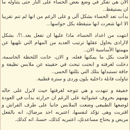
الان هي تفكر في وضع بعض الحساء على النار حتى يتناوله ما
ان يستيقظ..
بدأت تعد الحساء بشكل آلى و على الرغم من انها لم تنم تقريبا
الا انها شعرت انها متيقظة بكل حواسها...
انتهت من اعداد الحساء، ماذا عليها ان تفعل بعد..!؟، بشكل
لاارادى يحاول عقلها ترتيب العديد من المهام التي تلهيها عن
مهمتها الأساسية الان..
قامت بكل ما يمكنها فعله، و الان، حانت اللحظة الحاسمة،
دخلت لغرفته و انحنت تبحث في حقيبته عن ملابس نظيفة و
جافة تستبدلها بتلك التي بللتها الحمى..
تناولت فانلة داخلية بلون وردى و سترة قطنية.
خفيفة و تنهدت و هي تتوجه لغرفتها حيث لايزل على حاله
يهمهم بحروف عشوائية على الرغم ان حرارته بدأت في العودة
لوضعها الطبيعى وضعت الملابس جانبا على طرف الفراش و
اقتربت وهى تؤكد لنفسها، اعتبريه احد مرضاكِ، انه بالفعل
مريض و يحتاج مساعدتكِ، اعتبريه كذلك، حسنا، انه كذلك.