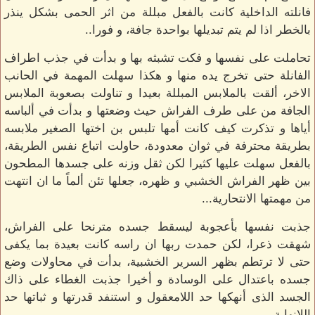
فانلته الداخلية كانت بالفعل مبللة من اثر الحمى بشكل ينذر
بالخطر اذا لم يتم تبديلها بواحدة جافة، و فورا..
تحاملت على نفسها و فكت تشبثه بها و بدأت في جذب اطراف
الفانلة حتى تخرج يده منها و هكذا سهلت المهمة في الحانب
الاخر، ألقت بالملابس المبللة بعيدا و تناولت بصعوبة الملابس
الجافة من على طرف الفراش حيث وضعتها و بدأت في ألباسه
أياها و تذكرت كيف كانت أمها تلبس بن اختها الصغير ملابسه
بطريقة محترفة في ثوان معدودة، حاولت اتباع نفس الطريقة،
بالفعل سهلت عليها كثيرا لكن ثقل وزنه على جسدها المطحون
بين ظهر الفراش الخشبي و ظهره، جعلها تئن ألماً ما ان انتهت
من مهمتها الانتحارية...
جذبت نفسها بأعجوبة ليسقط جسده مترنحا على الفراش،
شهقت ذعرا، لكن حمدت ربها ان راسه كانت بعيدة بما يكفى
حتى لا ترتطم بظهر السرير الخشبية، بدأت في محاولات وضع
جسده باعتدال على الوسادة و أخيرا جذبت الغطاء على ذاك
الجسد الذى أنهكها حد اللامعقول و استنفد قدرتها و ثباتها حد
اللانهاية.