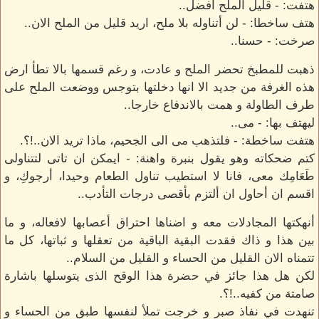
هتفت: - قليل الملح افضل..
هتف ساخطا: - لن أتناوله بلا ملح، اريد قليل من الملح الان..
صرخت: - حسنا..
ذهبت للمطبخ تحضر الملح و عادت، و رغم قسمها بالا تطأ ارض
هذه الغرفة من جديد الا انها دخلتها بتوجس ووضعت الملح على
طرف الطاولة و همت بالاندفاع خارجا..
ليهتف بها: - مى..
هتفت ساخطة: - فلتذهب مى الى الجحيم، ماذا تريد الان..!؟.
كتم ضحكاته وهو يقول بنبرة واهنة: - ايمكن ان تاتى لتتناولى
طَعَامِك معى، فانا لا استطيب تناول الطعام وحيدا، أرجوكِ، و
اقسم ان أحاول ان ألتزم بأقصى درجات التأدب..
أنهكتها المجادلات معه و اضناها احتراق أعصابها لافعاله، و ما
بين هذا و ذاك فقدت البقية الباقية من تعقلها و ثباتها، كل ما
تتمناه الان القليل من الحساء و القليل من السلام..
لكن هل هذا جائز في حضرة هذا الوقح الذى يتوسلها باشارة
صامتة من كفيه..!؟.
تنهدت في نفاذ صبر و خرجت تملأ لنفسها طبق من الحساء و