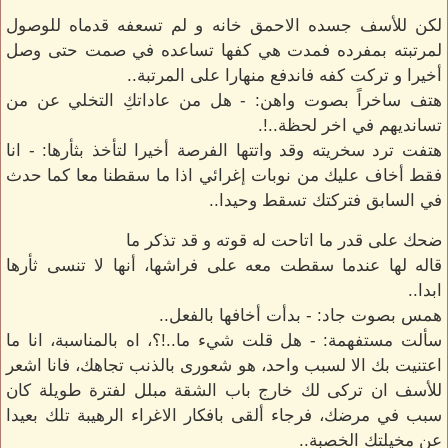
لكن للأسف جسده الاحمق خانه و لم تسعفه قدماه للوصول
لمرتبته بمفرده فمدت هي كفها تساعده في صمت حتى وصل
أخيرا و تركت كفه فاندفع منهارا على المرتبة..
هتف ساخراً بصوت واهن: - هل من عاداتكِ التخلي عن من
تسانديهم في اخر لحظة..!.
هتفت ترد سخريته وقد واتتها الفرصة أخيرا لتأخذ بثأرها: - انا
فقط أخاف عليك من نوبات إغرائي اذا ما سقطنا معا كما حدث
في السابق فتركتك تسقط وحيدا..
ضحك على قدر ما اتاحت له قوته و قد تذكر ما
قاله لها عندما سقطت معه على فراشها، أنها لا تنسى ثأرها
ابدا..
همس بصوت جاد: - بدأت أخافها بالفعل..
سألت مستفهمة: - هل قلت شيء ما..!؟، اه بالمناسبة، انا ما
اعتنيت بك الا لسبب واحد، هو شعورى بالذنب تجاهك، فانا اشعر
للأسف ان تركى لك خارج باب الشقة مبلل لفترة طويلة كان
سبب في مرضك، فرجاء ألقى بافكار الاغراء الرهيبة تلك بعيدا
عن مخيلتك الخصبة..