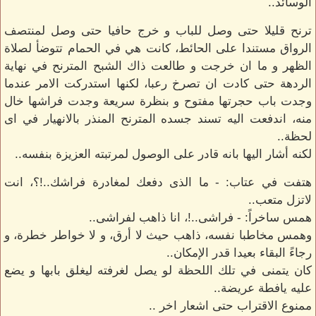
الوسائد..
ترنح قليلا حتى وصل للباب و خرج حافيا حتى وصل لمنتصف
الرواق مستندا على الحائط، كانت هي في الحمام تتوضأ لصلاة
الظهر و ما ان خرجت و طالعت ذاك الشبح المترنح في نهاية
الردهة حتى كادت ان تصرخ رعبا، لكنها استدركت الامر عندما
وجدت باب حجرتها مفتوح و بنظرة سريعة وجدت فراشها خال
منه، اندفعت اليه تسند جسده المترنح المنذر بالانهيار في اى
لحظة..
لكنه أشار اليها بانه قادر على الوصول لمرتبته العزيزة بنفسه..
هتفت في عتاب: - ما الذى دفعك لمغادرة فراشك..!؟، انت
لاتزل متعب..
همس ساخراً: - فراشى..!، انا ذاهب لفراشى..
وهمس مخاطبا نفسه، ذاهب حيث لا أرق، و لا خواطر خطرة، و
رجاءً البقاء بعيدا قدر الإمكان..
كان يتمنى في تلك اللحظة لو يصل لغرفته ليغلق بابها و يضع
عليه يافطة عريضة..
ممنوع الاقتراب حتى اشعار اخر ..