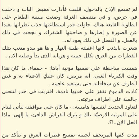
لم تسمع الإذن بالدخول، قلقت فأدارت مقبض الباب و دخلت
في حرص، و في منتصف الغرفة وضعت صينية الطعام على
الطاولة القابعة هناك، حاولت قدر استطاعتها جذب نظراتها بعيدا
عن الصورة و إطارها و صاحبتها الشقراء، و نجحت في ذلك
بالفعل، و الفضل في ذلك يعود له..
شعرت بالذنب لانها اغفلته طيلة النهار و ها هو يبدو متعب بتلك
القطرات من العرق تكلل جبينه و هزيانه الذى بدأ وصلته الان..
همست ساخطة على نفسها مؤنبة أياها: - حمقاء، ما كان هذا
وقت الكبرياء الغبى، انه مريض، كان عليكِ الاعتناء به و غض
الطرف عن سخافاته حتى يستعيد عافيته..
كادت الدموع تقفز على خديها نادمة، اقتربت في حذر لتنحنى
جالسة على اطراف مرتبته..
لتعاود الحديث لنفسها هامسة: - ما كان على موافقته ليأتى لينام
على المرتبة الارضيّة تلك و يترك الفراش الدافئ، يا إلهى، ماذا
افعل الان..!؟.
مدت كفها المرتجف لجبينه تمسح قطرات العرق و تتأكد من