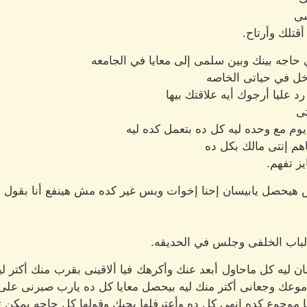
سى
تلك وأرتاح.
 حاجه بينك وبين سلمى إلى معايا في الجامعه
خل في حياتى الخاصه
 عليا أرجوك أيه علاقتك بيها
تى
يوم مع وحده ليه كل ده بتعمل كده ليه
اهم إنتى مالك بكل ده
ز تفهم.
 هيحصل يابيسان إحنا إخوات وبس غير كده مش هينفع أنا بقول
لباب الخلفى وجلس في الحديقه.
سان ليه كل ماحاول أبعد عنك وأكرهك فيا ألاقينى بقرب منك أكتر 
ك وجعانى أكتر منك ليه بيحصل معايا كل ده يارب صبرنى على 
ا موجوع كده إنهى كل ده وأعترفلها بحبك وقولها كل حاجه يمكن ت