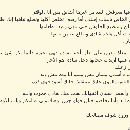
فها معرفش أقعد من غيرها أضايق مين أنا دلوقتى
الخاص بالبنات إستنى أما رفيف تخلص أكلها وتطلع تبلغها إنك طا
ا لن يستطيع الجلوس حتى تنهى رفيف طعامها
صت أكل هاخد شادى ونطلع نطمن عليها
ان.
ل معاذ وحزن على حال أخته بشده فهى تخبره دائما بكل شئ ي
ن عليها أرتدت حجابها دخل شادى هو الأخر
ن زعلك
ره أسمى بيسان مش بيسو أنا بنت مش ولد
الناس يالهوى عليك ميبقاش قلبك أسود قوى كده.
ت وأسمى بيسان أغنيهالك تعبت منك شادى هموت والله
ا طالع وأما تخلصو خناق قولو جزرر وهتلاقونى قدامكم وباب الأو
ى وروح شوف مصالحك
ك