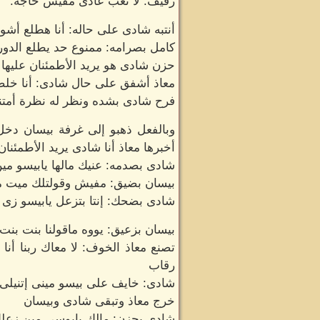
رفيف: لا تعب عادى مفيش حاجه.
أنتبه شادى على حاله: أنا هطلع أشو
كامل بصرامه: ممنوع حد يطلع الدور 
حزن شادى هو يريد الأطمئنان عليه
معاذ أشفق على حال شادى: أنا خل
فرح شادى بشده ونظر له نظرة أمتن
وبالفعل ذهبو إلى غرفة بيسان دخ
أخبرها معاذ أنا شادى يريد الأطمئنا
شادى بصدمه: عنيك مالها يابيسو مي
بيسان بضيق: مفيش وقولتلك ميت م
شادى بضحك: إنتا بتزعل يابيسو زى 
بيسان بزعيق: يووه ماقولنا بنت بن
تصنع معاذ الخوف: لا معاك ربنا أن
رقاب
شادى: خايف على بيسو مينى إتنيل
خرج معاذ وتبقى شادى وبيسان
شادى بحزن: مالك يابوسى مين زعل