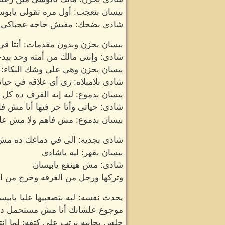
بيسان بتعجب: أول مره تقولى يابو
شادى بضحك: مفيش حاجه عجباكى أق
بيسان بحزن وبدون مقدمات: أنتا في
شادى: وإنتى مالك من أمته وحد بيد
بيسان بحزن وهى على وشك البكاء: رد
شادى بلامبلاه: زى أى علاقه في حيا
بيسان بدموع: ليه إيه القرف ده كل 
شادى: حياتى وأنا حر فيها أنا مش ف
بيسان بدموع: مش فاهم ولا مش عاي
شادى بجديه: الى في دماغك ده مش
بيسان بقهر: ليه ياشادى
شادى: مش هينفع يابيسان
وتركها ورحل من الغرفه وخرج من ا
يحدث نفسه: ليه بتصعبيها عليا يابي
موجوع علشانك أنا مش مستحمل دموع
جلس بجانبه يرتب على كتفه: لما إنت