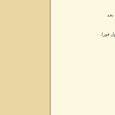
 بجد
ل فورا.