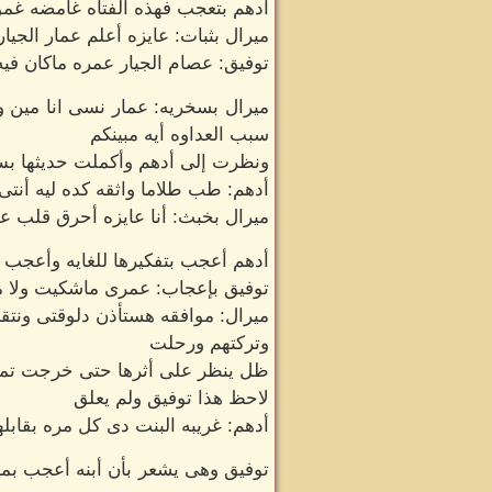
أدهم بتعجب فهذه الفتاه غامضه غمو
ميرال بثبات: عايزه أعلم عمار الجي
توفيق: عصام الجيار عمره ماكان فيه
ميرال بسخريه: عمار نسى انا مين 
سبب العداوه أيه مبينكم
ونظرت إلى أدهم وأكملت حديثها بس 
أدهم: طب طلاما واثقه كده ليه أنت
ميرال بخبث: أنا عايزه أحرق قلب عم
أدهم أعجب بتفكيرها للغايه وأعجب بط
توفيق بإعجاب: عمرى ماشكيت ولا مره
ميرال: موافقه هستأذن دلوقتى ونتقا
وتركتهم ورحلت
ظل ينظر على أثرها حتى خرجت تما
لاحظ هذا توفيق ولم يعلق
أدهم: غريبه البنت دى كل مره بقابله
توفيق وهى يشعر بأن أبنه أعجب بمير