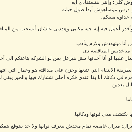
ض كلى: وإنتى هتستفادى أيه
ار درس مينساهوش أبدا طول حياته
 عداوه مبينكم.
وأقدر أعمل فيه إيه جيه مكتبى وهددنى علشان أنسحب من المنا
أنا مبتهددش ولازم يتأدب
ى متاخديش المناقصه دى
ار عليها لو أنا أخدتها مش هيزعل بس لو الشركه بتاعتكم الى أخد
ريقة الانتقام التي تتبعها وحزن على صداقته هو وعمار التي انتهت
 في ذكائك أنا بقا عندى فكره أحلى نتشارك فيها والخير يبقى لل
بل بعدين
ما
ا بكتشف مدى قوتها وذكائها.
ال: ميرال غامضه تمام محدش بيعرف نوايها ولا حد بيتوقع بتفكر إ