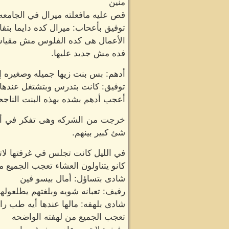
منين
قص عليه مافعلته ميرال في الجامعه
توفيق بأعحاب: ميرال كده دايما بت
الأعمال هى كده الفلوس مش مقياس 
فده مش جديد عليها.
أدهم: بس بنت زيها جميله وصغيره 
توفيق: كانت بتدرس وبتشتغل عندها 
أعجب أدهم بشده بهذه البنت الناجحه
خرجت من الشركه وهى تفكر في أدهم 
شئ كبير بينهم.
في الليل كانت تجلس في غرفتها لاتري
كانو يتناولون العشاء تعجب الجميع
شادى بتساؤل: أمال بيسو فين
رفيف: تعبانه شويه وبلغتهم يطلعولها
شادى بلهفه: مالها عندها أيه طب ر
تعجب الجميع من لهفته الواضحه