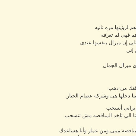
لرؤيتها مره ثانيه
م فهى لم تعرفه
لى إن ميرال بنفسها عندى
 إنى
ى ميرال الجمال
وقتك من دهب
تنا دخلها هى وشركة عصام الجيار.
ايزانى أنسحب
إنتا الى تاخد المناقصه مش تنسحب
المناقصه مينى ومن عمار وأنا هساعدك