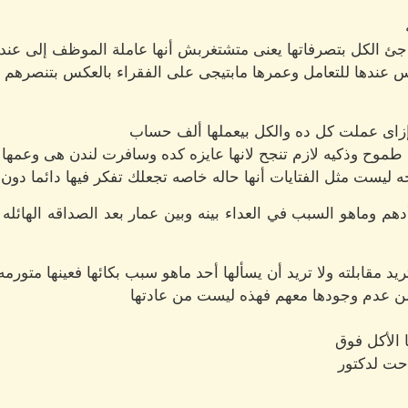
فاجئ الكل بتصرفاتها يعنى متشتغربش أنها عاملة الموظف إلى ع
عندها للتعامل وعمرها مابتيجى على الفقراء بالعكس بتنصرهم و
إزاى عملت كل ده والكل بيعملها ألف حساب
طموح وذكيه لازم تنجح لانها عايزه كده وسافرت لندن هى وعمها
 ليست مثل الفتايات أنها حاله خاصه تجعلك تفكر فيها دائما دون 
وماهو السبب في العداء بينه وبين عمار بعد الصداقه الهائله 
د مقابلته ولا تريد أن يسألها أحد ماهو سبب بكائها فعينها متورمه
 من عدم وجودها معهم فهذه ليست من عادتها
 الأكل فوق
احت لدكتور