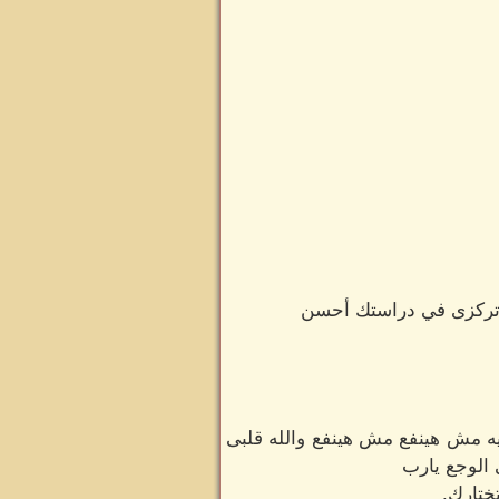
 تركزى في دراستك أحسن
ليه مش هينفع مش هينفع والله قلبى
الوجع يارب
ختارك.