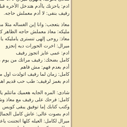
ادم: ياحزنك ياأدم هتدخل الأخره قبل
رفيف بنفى: لا أدم معملش حاجه.
معاذ بتعجب: وانا إبن الغساله مثلا
مليكه: معاذ معملش حاجه الظاهر كد
معاذ: روحى إلهى تنسترى يامليكه ياب
ميرال: اخرت الحورات ديه إنجزو
ادم: عمى عايز اتجوز رفيف
كامل بضحك: رفيف مراتك من يوم م
أدم بعدم فهم: مش فاهم
كامل: زمان لما رفيف اتولدت اول ما
ادم بغمز لرفيف: طب حب قديم اهوه
شادى: المره الجايه هعميك ماتتلم يال
كامل: فرحك على رفيف مع معاذ وش
وكتب كتابك إما توفيق يبقى كويس
ادم بصوت عالى: عاش كامل الجمال
ميرال لكامل: العيله كلها اتجننت يا