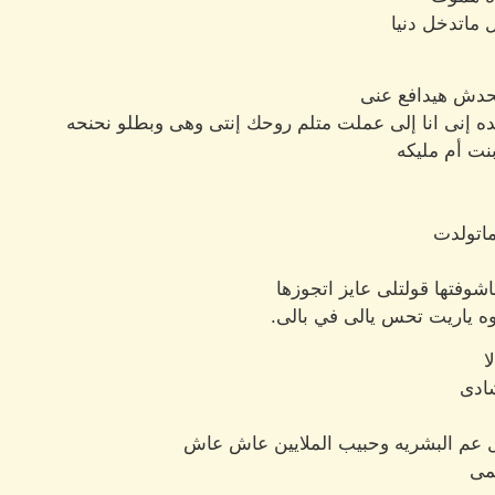
 ماتدخل دنيا
 محدش هيدافع عنى
ه إنى انا إلى عملت متلم روحك إنتى وهى وبطلو نحنحه
نت أم مليكه
اتولدت
شوفتها قولتلى عايز اتجوزها
 ياريت تحس يالى في بالى.
ا
ادى
 عم البشريه وحبيب الملايين عاش عاش
عمى