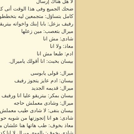
لا هل هناك إرسال
ضحك الجميع وفى هذا الوقت أتى كا
كامل بتساؤل: متجمعين ليه بتخططو 
رفيف بزعل: بابا إبنك واخواته بيتري
ميرال بتعصب: مين زعلها
شادى: مش انا
معاذ: ولا انا
ادم: طبعا مش انا
بيسان بخبث: انا أقولك ياميرال.
ميرال: قولى يابوسى
بيسان: ادم عايز يتجوز رفيف
ميرال: قديمه الجديد
بيسان بمكر: بيتريقو عليا انا ورفيف 
ميرال: وشادى معملش حاجه
بيسان بنفى: لا شادى طيب معملش 
شادى: هو انا إتجوزتها من شويه حوني
معاذ بخوف: طب هاتها هنا علشان مير
شادى بخوف: يالهوى ميرال لا انا ك