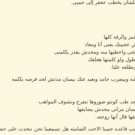
 علشان يخطب جعفر إلى جمبى.
ر والرقه كلها
عجبينك يعنى أنا ومعاذ
يجى واخطبها منه ومحدش يقدر يكلمنى
ول ولو كلمتها هعلقك
طلعه عليا.
طرشه وبيضرب جامد وبعيد عنك بيسان مدتش لحد فرصه يكلمه
جد طب كونتو صوروها نتفرج ونشوف المواهب
يسان مراتى محدش يضايقها
ا قال أنها زوجته.
غصب قاعده جمبنا الاخت الصامته هل تسمعينا نحن نتحدث على حض