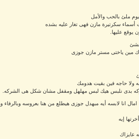
م ملئ بالحب والأمل
سماء سكرتيرة مازن فهى تغار عليه بشده
 يوقع عليها.
بشئ
دك مين ياختى مستر مازن جوزى
ئ
ه ولا حاجه فين بقيت هدومك
لشركه بدى نلبس هيك لبس مهلهل ومقفل مشان شكل هى الشركه.
ال انا لابسه أيه مبهدل جوزى هيطلع من هنا بعروسه وبالرفاء وال
رتها إيه
ه عايزاك