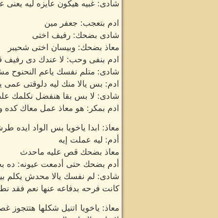
شادى: غبيه هيكون عايزه ليه يعنى
ادم بتعجب: جعفر مين
شادى بضحك: رفيف اختى
معاذ بضحك: وبيسان اختى شحيبر
ادم بنفى وحب: لا عندك دى رفيف قم
شادى: متلم نفسك ياعم النحنوح مش 
ادم: بس يالا منك ليه دلوقتى عمى 
شادى: لا بس بقا هنفضل نكلمك علط
ادم بمكر: هو معاذ عمل معاك كده وب
معاذ: ابدا ياخويا بس الواد ايده 
أدم: ليه عملت إيه
معاذ بضحك قص عليه ماحدث
أدم بضحك حتى أدمعت عيونه: ده ب
شادى: لم نفسك يالا محدش يكلم ب
كانت فرحه بدفاعه عنها نعم فقد نطقه
معاذ: ياخويا اتنيل شكلها هتتجوز 