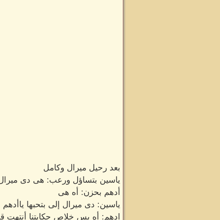
بعد رحيل ميرال وكامل
ياسين بتساؤل ورعب: هى دى ميرال ا
أدهم بحزن: أه هى
ياسين: دى ميرال إلى بتحبها ياأدهم
ادهم: أه بس خلاص حكايتنا أنتهت قب