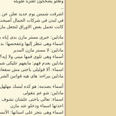
وظلو يضحكون لفتره طويله
..
اشرقت شمس يوم جديد تعلن عن يو
في لندن في شركات الجمال أصبحت أ
كانت تحمل بعض الاوراق لتجعل مازن
مادلين: خبرى مستر مازن بدى إياه 
اسماء وهى تنظر إليها وتتفحصها: ب
مادلين: لا مستر مازن المدير
أسماء وهى تلوى فمها مينى ولا إيه؟
مادلين بعدم فهم: مابفهم عليكى ش
اسماء: ألا قوليلى ياختى مش سقعان
مادلين ببراءه: هاى هيه قوانين ا
أسماء بصدمه: هو كده لبسك مهلهل ام
مادلين: شو عم بتقولى
اسماء: تعالى ياختى علشان نشوف أخ
اخذتها اسماء ودخلو عند مازن
اسماء وهى بتجز على اسنانها: الأنس