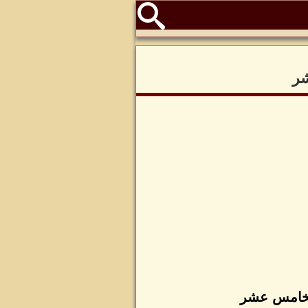
شر
الخامس عشر