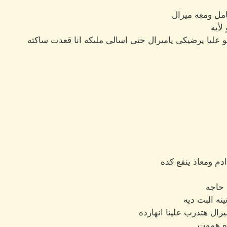
مل ومعه ميرال
لأيه
قو عليا يرضيكى ياميرال حتى اسالى مليكه انا قعدت ساكته
ادم ومعاذ ينفع كده
حاجه
نه البت ديه
ال هتدرب علينا انهارده
ده هموت