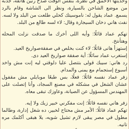
وحديثها الأحمق في نظرهُ، بنفس الوقت صدح رنين هاتفه، جذبه
من موضع الشاحن بالسيارة، ونظر الى الشاشة وقام بالرد
يسمع. عماد يقول له: ناموسيتك كحلي طلعت من البلد ولا لسه.
نفث هاني دخان السيجارة وقال: لاء لسه طالع من البلد.
تهكم عماد قائلًا: وأيه اللى أخرك ما صدقت نزلت المحله
وهتأنتخ.
إستهزأ هانى قائلًا: لاء كنت بخلص في صفقةصواريخ العيد.
إستغرب عماد سائلًا: أية صفقة صواريخ العيد دى.
رد هاني: سيبك قولى بتتصل عليا دلوقتي ليه إنت مش واخد
أسبوع إستجمام مع يمنى والمدام.
زفر عماد نفسه قائلًا: فعلًا، بس طبعًا موبايلي مش مقفول
عشان الشغل في مشكله في مصنع السجاد، وأنا إتصلت على
المهندس المسؤول عن الصيانة، وعاوزك تبقى معاه.
زفر هاني نفسه قائلًا: إنت مفكرني خبير زيك ولا إيه.
تهكم عماد قائلًا: الأمر مش محتاح لخبير، ده شغل إدارة، وطالما
مطول في مصر يبقى لازم تشيل شويه، يلا هبقى أكلمك مره
تانيه.