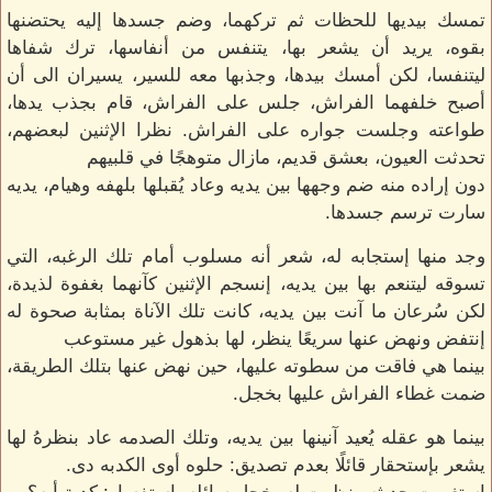
تمسك بيديها للحظات ثم تركهما، وضم جسدها إليه يحتضنها
بقوه، يريد أن يشعر بها، يتنفس من أنفاسها، ترك شفاها
ليتنفسا، لكن أمسك بيدها، وجذبها معه للسير، يسيران الى أن
أصبح خلفهما الفراش، جلس على الفراش، قام بجذب يدها،
طواعته وجلست جواره على الفراش. نظرا الإثنين لبعضهم،
تحدثت العيون، بعشق قديم، مازال متوهجًا في قلبيهم
دون إراده منه ضم وجهها بين يديه وعاد يُقبلها بلهفه وهيام، يديه
سارت ترسم جسدها.
وجد منها إستجابه له، شعر أنه مسلوب أمام تلك الرغبه، التي
تسوقه ليتنعم بها بين يديه، إنسجم الإثنين كآنهما بغفوة لذيدة،
لكن سُرعان ما آنت بين يديه، كانت تلك الآناة بمثابة صحوة له
إنتفض ونهض عنها سريعًا ينظر، لها بذهول غير مستوعب
بينما هي فاقت من سطوته عليها، حين نهض عنها بتلك الطريقة،
ضمت غطاء الفراش عليها بخجل.
بينما هو عقله يُعيد آنينها بين يديه، وتلك الصدمه عاد بنظرهُ لها
يشعر بإستحقار قائلًا بعدم تصديق: حلوه أوى الكدبه دى.