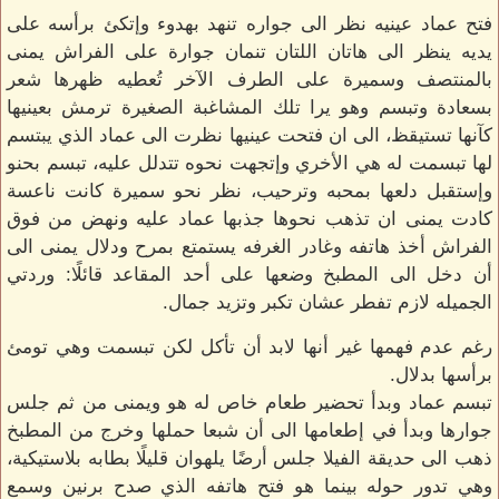
فتح عماد عينيه نظر الى جواره تنهد بهدوء وإتكئ برأسه على
يديه ينظر الى هاتان اللتان تنمان جوارة على الفراش يمنى
بالمنتصف وسميرة على الطرف الآخر تُعطيه ظهرها شعر
بسعادة وتبسم وهو يرا تلك المشاغبة الصغيرة ترمش بعينيها
كآنها تستيقظ، الى ان فتحت عينيها نظرت الى عماد الذي يبتسم
لها تبسمت له هي الأخري وإتجهت نحوه تتدلل عليه، تبسم بحنو
وإستقبل دلعها بمحبه وترحيب، نظر نحو سميرة كانت ناعسة
كادت يمنى ان تذهب نحوها جذبها عماد عليه ونهض من فوق
الفراش أخذ هاتفه وغادر الغرفه يستمتع بمرح ودلال يمنى الى
أن دخل الى المطبخ وضعها على أحد المقاعد قائلًا: وردتي
الجميله لازم تفطر عشان تكبر وتزيد جمال.
رغم عدم فهمها غير أنها لابد أن تأكل لكن تبسمت وهي تومئ
برأسها بدلال.
تبسم عماد وبدأ تحضير طعام خاص له هو ويمنى من ثم جلس
جوارها وبدأ في إطعامها الى أن شبعا حملها وخرج من المطبخ
ذهب الى حديقة الفيلا جلس أرضًا يلهوان قليلًا بطابه بلاستيكية،
وهي تدور حوله بينما هو فتح هاتفه الذي صدح برنين وسمع