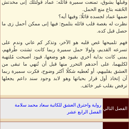
وقبلها بشوق، تمنعت سميرة قائله: عماد قولتلك إنى مخدتش
الحُقنه بتاع منع الحمل.
ضمها عماد لجسده قائلًا: وفيها أيه؟
نظرت له بغصة قلب قائله بتلميح: فيها إنى ممكن أحمل زى ما
حصل قبل كده.
فهم تلميحها غص قلبه هو الآخر، وتذكر كم عاني وندم على
تسرعه القديم، ولولا حمل سميرة ربما كانت تشتت طُرقهم،
يمنى كانت بداية أخري بقيود هو وضعها، قيود أصبحت مُلتهبة
لكليهما، على أحدهم التحرر منها قبل أن تُنهي ما تبقى من
العشق بقلبيهم، أو تُعطيه شكلًا آكثر وضوح، فكرت سميرة ربما
آن إتخاذ أول قرار بحياتها وهو لابد وجود سند داعم يجعلها
ترفض بقلب غير خائف.
رواية واحترق العشق للكاتبة سعاد محمد سلامة
الفصل التالي
الفصل الرابع عشر