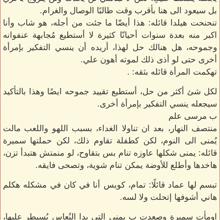
بل سيعود الى هنا بأقرب وقت طالبًا الوصال والغرام.
تنحنحت هيلدا قائله: هذا أيضّا ما جئت من أجله، هو شاب وأنا
اكبر منه بعدة سنوات أحيانّا كثيرة لا أستطيع مُجابهة عنفوانه
وجموحه، هل هنالك حل لهذا، أريده أن ينسي التفكير بإمرأة
أخرى حتى لو أذى ذلك لموته أهون علي.
تهكمت المرأة قائله بثقه: .
لكل شئ أكثر من حل، أستطيع تقييد جموحه ايضًا وهذا بالتأكيد
سيجعله ينسي التفكير بإمرأة أخرى.
ب مرسى علم
منتصف النهار، بعد ان تناولا الغداء، بسبب اللهو واللعب مالت
يُمنى الى النوم، لكن كطفلة تقاوم ذلك، لكن حملتها سميرة
قائله: يمنى شكلها عاوزه تنام بس بتقاوح، لو منمتش هتبدأ تزن،
هاخدها وأطلع للأوضة يمكن تنام شوية، وتصحى فايقه.
تبسم لها عماد قائلًا: تمام، كويس أنا في كان في مشكله هكلم
هاني أشوفها إتحلت ولا لسه.
اومأت سميرة وصعدت ب يمنى التي بدا النُعاس يُسيطر عليها،