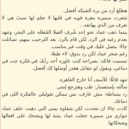
هطلع أرد من برة الشبكه أفضل.
شعرت سميرة بنغزة قويه في قلبها لا تعلم لها سببً هي لا
تعرف من الذي يهاتفه...
بينما ذهب عماد نحو إحد شُرف الفيلا المُطله على البحر، وتنهد
بعدم رغبه في الرد، لكن قام بالرد. بعد الترحيب بينهم، تسائلت
چالا: بتصل عليك في وقت غير مناسب.
رغم صجر عماد لكن رد بذوق: لاء طبعًا.
تبسمت قائله: بصراحه كنت عاوزه أخد رأيك في فكرة جت في
دماغي، وبقول لو نتقابل هقدر أوصلها لك أفضل.
تنهد قائلًا: للآسف أنا خارج القاهرة.
سألته بإستفسار: طب وهترجع إمتى.
رد ببساطة: مش عارف، بس ممكن تقوليلي عالفكرة اللى في
دماغك.
كادت چالا ان تتحدث، لكن شقاوة يمنى التي ذهبت خلف عماد
تتوارى من سميرة جعلت عماد ينتبة لها ويضحك على افعالها
وضحكاتها.