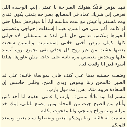
تنهد ببؤس قائلًا: هقولك الصراحة يا عمتى، إنتِ الوحيده اللى
تعرفي إنى شريك عماد في المصانع، بصراحه بتمني يكون عندي
بيت مُستقر وأعيش مع ست مناسبه ليا، أنا ميفرقش معايا حتى
لو كانت أكبر مني في السن، هيلدا إستغلت إحتياجي وغصبتني
أتحوزها ومكنش قدامي حل تانى انقذ به مستقبلي، لاء حياتي
كلها، كمان مرض أختى خلانى إستسلمت والسنين سحبت
بعضها عِشت من غير روح كل هدفي بقى تجميع ثروة أتسند
عليها ومحدش يغصبني مره تانيه على حاجه مش عاوزها، هيلدا
أسوء قدر انا وقعت فيه.
وضعت حسنيه يدها على كتف هانى بمواساة قائله: على قد
الصبر عالمحن ربنا بيعوض ويدى المنح، وقلبي حاسس إن
السعادة قريبه منك، بس إنت قول يارب.
تبسم لها بود قائلًا بتمني: . يارب يا عمتي، هقوم انا أخد دُش
وأنام من الصبح جيت من المحله ومن مصنع للتاني، إبنك خد
مراته وبنته وراح يستجم، وانا مفحوت مكانه.
تبسمت له قائله: ربنا يهديكم لبعض وتفضلوا سند بعض ويسعد
قلوبكم.