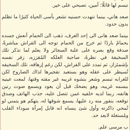
تبسم لها قائلًا: آمين، تصبحي على خير.
صعد هاني، بينما تنهدت حسنيه تشعر بآسى الحياة كثيرًا ما تظلم
بدون حدود.
بينما صعد هانى الى إحد الغرف، ذهب الى الحمام أنعش جسده
بحمامً باردًا ثم خرج من الحمام توجه الى الفراش مباشرةً،
صدفة وقع بصره على علبة السجائر ولا يعلم لما تذكر تلك
السخيفة في نظرهُ، صاحبة العلكه المُقززه، زفر نفسه
بإشمئزاز، ثم تمدد على الفراش، لكن رغم إرهاقه، تلك السخيفه
تُسيطر على عقله وهو يستعيد تفجيرها لذاك الصاروخ لكن
للغرابه تبسم وشعر بنشوه غريبه غير مقته وقتها، لمعت عينيه
ببسمه غريبه، وهو يضحك قبل أن يعود ويسمع صوت رنين
هاتفه، ربما لديه خلفيه عمن تتصل عليه، جذب الهاتف وصدق
توقعه، بنفور منه رد عليها، يسمع شوقها له، يتهكم هو يتمني لو
تُمحي ذاكرته وأول شئ ينساه انه قابل إمرأة سوداء القلب
ومُستغلة لابعد حد.
ب مرسى علم.