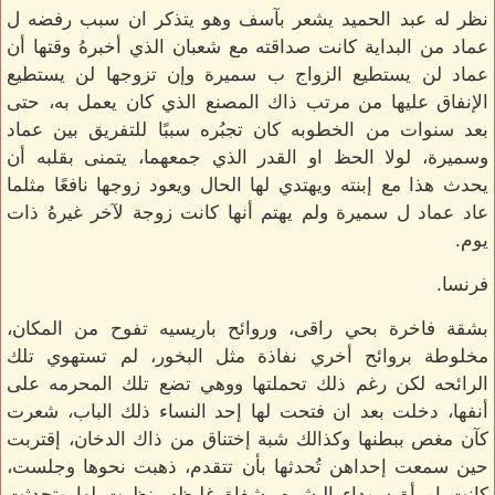
نظر له عبد الحميد يشعر بآسف وهو يتذكر ان سبب رفضه ل
عماد من البداية كانت صداقته مع شعبان الذي أخبرهُ وقتها أن
عماد لن يستطيع الزواج ب سميرة وإن تزوجها لن يستطيع
الإنفاق عليها من مرتب ذاك المصنع الذي كان يعمل به، حتى
بعد سنوات من الخطوبه كان تجبُره سببًا للتفريق بين عماد
وسميرة، لولا الحظ او القدر الذي جمعهما، يتمنى بقلبه أن
يحدث هذا مع إبنته ويهتدي لها الحال ويعود زوجها نافعًا مثلما
عاد عماد ل سميرة ولم يهتم أنها كانت زوجة لآخر غيرهُ ذات
يوم.
فرنسا.
بشقة فاخرة بحي راقى، وروائح باريسيه تفوح من المكان،
مخلوطة بروائح أخري نفاذة مثل البخور، لم تستهوي تلك
الرائحه لكن رغم ذلك تحملتها ووهي تضع تلك المحرمه على
أنفها، دخلت بعد ان فتحت لها إحد النساء ذلك الباب، شعرت
كآن مغص ببطنها وكذالك شبة إختناق من ذاك الدخان، إقتربت
حين سمعت إحداهن تُحدثها بأن تتقدم، ذهبت نحوها وجلست،
كانت إمرأة سوداء البشره بشفاة غليظه، نظرت لها وتحدثت