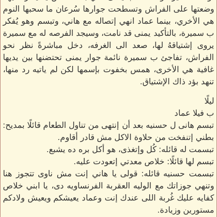
وضعتها على الفراش وتسطحت جوارها سُرعان ما سحبها النوم
هي الأخري، بينما عماد انهي إتصاله مع هاني، وتبسم وهو يُفكر
ب سميرة، بالتأكيد يمنى قد نامت، وسيجد الفرصه له مع سميرة
يروى إشتياقهُ لها، صعد الى الغرفه، دخل مباشرةً نظر نحو
الفراش، تفاجئ ب سميرة نائمة جوار يمنى تحتضنها بين يديها
غافية هي الأخرى، همس بخفوت بإسمها لكن لم ياتيه رد منها،
تنهد بؤد ذاك الإشتياق.
ليلًا
ب فيلا عماد
تبسم هانى ل حسنيه بعد أن إنتهى من تناول الطعام قائلًا بمديح:
بطني إتنفخت من حلاوة الاكل مش قادر أقاوم.
تبسمت له قائله: كُل وإتغذى، هو أكل بره ده يشبع.
تبسم لها قائلًا: خلاص معدتي إتعودت عليه.
تبسمت حسنيه قائله: قولى يا هاني إنت مش ناوى تتجوز هنا
وتنهي جوزاتك مع الوليه العقربة الفرنساويه دى، يا ابني خلاص
كفايه عليك غُربة اللى عندك إنت وعماد يعيشكم ويعيش ولادكم
مستورين وزيادة.