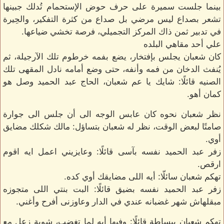
بينما جلست سميرة على حرف حوض الإستحمام تُدلك جبينها
تشعر بصداع ليس مرضي بل صداع من كثرة التفكير، والحِيرة
في تدبير ثمن ذاك المركز التجميلي، فرصة تخشي ضياعها.
علي أحد مقاهي البلده
كان شعبان يجلس بإفتخار، يضع بفمه خرطوم تلك الآرجيلة، ثم
يُنفث الدخان من فمه وأنفه، حتى وضع أمامه نادل المقهى تلك
الصنيه قائلًا: شايك يا عم شعبان، الحاج عبد الحميد وصل هو
كمان أهو.
نظر شعبان نحوه كان عابس الوجه الى أن جلس الى جوارة
صامتًا لبعض الوقت، نظر له شعبان بتساؤل: مالك شكلك مضايق
أوي.
زفر عبد الحميد نفسه بآسى قائلًا: وعايزيني اعمل ايه اقوم
ارقص.
تهكم شعبان سائلّا: أيه اللى مضايقك أوي كده.
زفر عبد الحميد نفسه بضيق قائلًا: البت بنتي اللى متجوزه
مبقلهاش شهر غضبانه عندي في الدار وعاوزنى أفرح وأغني.
تهكم شعبان ببساطة قائلًا: وفيها أيه لما تغضب، شوية زعل مع