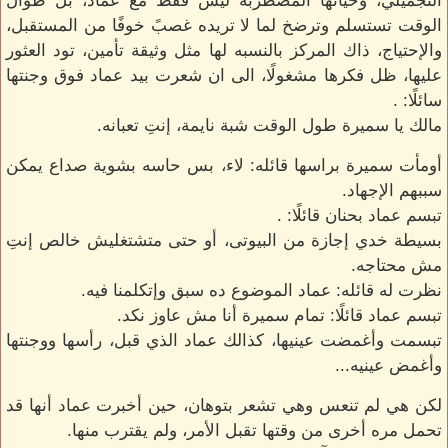
التجميلي، وحياتها المُصطربه ليس فقط مع عماد، بل طوال
الوقت تستسلم وترضخ لما لا تريده غصبً خوفًا من المستقبل،
والإحتياج، ذاك المركز بالنسبه لها مثل وثيقة تأمين، تود العثور
عليها، ظل فكرها مشغولًا، الى ان شعرت بيد عماد فوق وجنتها
سائلًا: .
مالك يا سميرة طول الوقت شبة نايمة، إنتِ تعبانه.
أومأت سميرة براسها قائله: لاء، بس حاسه بشوية صداع يمكن
سببهم الإجهاد.
تبسم عماد بحنان قائلًا: .
بسيطة خدي إجازة من البيوتى، أو حتى متشتغليش خالص إنتِ
مش محتاجه.
نظرت له قائله: عماد الموضوع ده سبق وإتكلمنا فيه.
تبسم عماد قائلًا: تمام سميرة أنا مش عاوز نكد.
تبسمت وأغمضت عينيها، كذالك عماد الذي قبل، رأسها ووجنتها
وأغمض عينيه...
لكن هي لم تنعس وهي تشعر بتوهان، حين أخبرت عماد أنها قد
تحمل مره أخرى من وقتها تقبل الأمر، ولم يقترب منها.