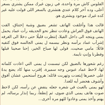
الفلوس كاش مرة واحدة، في زبون غيرك ممكن يشتري بسعر
أعلى، وده آخر كلام عندي هتشتري بالسعر اللى قولت عليه غير
كده غيرك موجود ويشتري هو.
قالت هذا وأغلقت الهاتف تشعر بضيق وشبة إختناق، القت
الهاتف فوق الفراش وعادت تنظر نحو الحديقه رأت عماد يحمل
يمنى ويتجه الى داخل الفيلا، إنتظرت قليلًا حتى دخلا الى الغرفه
إشرأب عماد برأسه ونظر ببسمه ل يمنى الجالسه فوق كتفيه
قائلًا: مامي صحيت، قولى لها صباح الخير، إحنا صحينا قبلها
وفطرنا وإنتِ نايمة.
رغم شعورها بالضيق لكن تبسمت ل يمنى التي اعادت كلماته
لها، لاحظ عماد عبوس وجه سميرة، إقترب منها كاد يضع يدهُ
على خصرها إبتعدت وتهربت قائله: هروح أستحمي عشان أفوق
وأشوف هحضر أيه للغدا.
لهو يمنى بالعبث في شعره جعله ينفض عن رأسه، لكن لاحظ
صوت هاتف يمنى الذي ضوى، ثم إنطفأ، ربما إنذار برساله، لم
يهتم وأخذ يمنى وعادوا للهو مره أخرى...