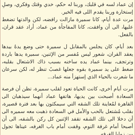
إن عماد لسه في قلبك، وربنا له حكم، خدي وقتك وفكري، وصلِ
إستخارة وربنا يقدم اللى فيه الخير.
مرت عدة أيام، كانا سميرة مازالت رافضه، لكن والدتها تضغط
عليها، الى أن وافقت، كانا المفاجأة من عماد، أراد عقد قران،
بالفعل.
بعد أيام، كان يجلس بالمقابل ل سميرة حتى وضع يدهُ بيدها
يعقد القران، شعور ليس مُفسر من الإثنين، سميرة يدها باردة
وترتجف، بينما عماد يده ساخنه بسبب ذاك الاشتعال بقلبه،
ضغط على يد سميرة بقوه جعلها غصبً تنظر له، لكن سرعان
ما شعرت بالحياء الذي إستهزأ منه عماد...
مرت أيام أخرى، كانت الحياة تعود لقلب سميرة، تظن أن فرصة
السعادة أصبحت بين يديها، هاتفها عماد أنهما سيذهبان الى
القاهرة لمُعاينة تلك الشقه التي سيمكثون بها بعد فترة قصيرة،
بقلب مُشتعل بالحب والأمل في السعادة ذهبت معه سميره الى
أن دخلا الى تلك الشقه تقفد الإثنين كل ركن بالشقه، الى أن
أصبحا أمام غرفة النوم، وقفت أمام باب الغرفه، عيناها تجول
بين زوايا الغرفه.