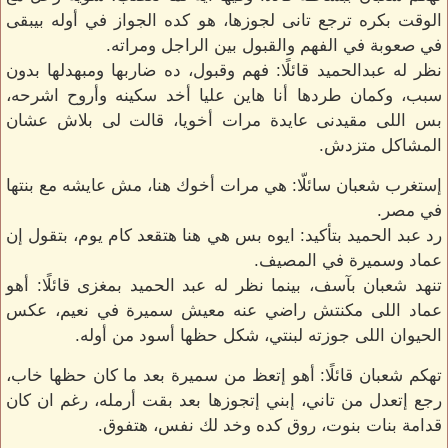
الوقت بكره ترجع تانى لجوزها، هو كده الجواز في أوله بيبقى
في صعوبة في الفهم والقبول بين الراجل ومراته.
نظر له عبدالحميد قائلًا: فهم وقبول، ده ضاربها ومبهدلها بدون
سبب، وكمان طردها أنا هاين عليا أخد سكينه وأروح اشرحه،
بس اللى مقيدنى عايدة مرات أخويا، قالت لى بلاش عشان
المشاكل متزدش.
إستغرب شعبان سائلّا: هي مرات أخوك هنا، مش عايشه مع بنتها
في مصر.
رد عبد الحميد بتأكيد: ايوه بس هي هنا هتقعد كام يوم، بتقول إن
عماد وسميرة في المصيف.
تنهد شعبان بآسف، بينما نظر له عبد الحميد بمغزى قائلًا: أهو
عماد اللى مكنتش راضي عنه معيش سميرة في نعيم، عكس
الحيوان اللى جوزته لبنتي، شكل حظها أسود من أوله.
تهكم شعبان قائلًا: أهو إتعظ من سميرة بعد ما كان حظها خاب،
رجع إتعدل من تاني، إبني إتجوزها بعد بقت أرمله، رغم ان كان
قدامة بنات بنوت، روق كده وخد لك نفس، هتفوق.