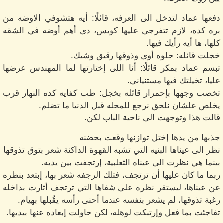
دفعها عماد لتدخل الى العرفه، قائلًا: أيه هتشوفي الاوضه من
بره كده، لازم تتفرجى عليها كويس، دى أهم أوضه في الشقه
كلها، ها أيه رأيك فيها.
خجلت قائله: حلوه أوى وذوقها رقيق وشيك.
تبسم عماد بمكر قائلًا: أنا اللى إختارتها لما المهندس عرضها
عليا، تخيلتك فيها مستنيانى.
تخصب وجهها بإحمرار قائله بخجل: طب كفايه كده النهار قرب
يخلص علشان نلحق نرجع للمحله قبل الدنيا ما تضلم.
قالت هذا وتوجهت الى ناحية الباب لكن.
جذبها من يدها إختل توازنها وقعت بحضنه
نظر الى عيناها البنيه التي تشبه القهوة الداكنة شعر بتوق تذوقها
بينما هي نظرت الى عيناه الثعلبية، إرتجفت بين يديه.
ربما ما كان عليها أن ترتجف، فتلك الرجفه شعر بها، إبتعد بنظره
عن عيناها، ليستقر نظره على شفاها التي ترتجف أثارت بداخله
رغبة تذوقها، لم يشعر بنفسه عندما أحنى رأسه يقُبلها بهيام.
تفاجئت بما فعل وإرتبكت لوهله، لكن حاولت إبعاده عنها بيديها.