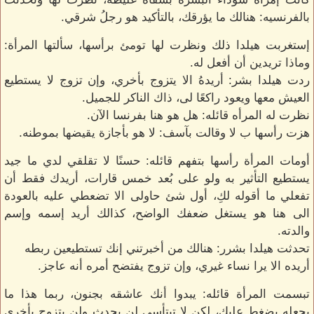
بالفرنسيه: هنالك ما يؤرقك، بالتأكيد هو رجلُ شرقي.
إستغربت هيلدا ذلك ونظرت لها تومئ برأسها، سألتها المرأة:
وماذا تريدين أن أفعل له.
ردت هيلدا بشر: أريدهُ الا يتزوج بأخري، وإن تزوج لا يستطيع
العيش معها ويعود راكعًا لى، ذاك الناكر للجميل.
نظرت له المرأه قائله: هل هو هنا بفرنسا الآن.
هزت رأسها ب لا وقالت بآسف: لا هو بأجازة يقيضها بموطنه.
أومات المرأة رأسها بتفهم قائله: حسنًا لا تقلقي لدي ما جيد
يستطيع التأثير به ولو على بُعد خمس قارات، أريدك فقط أن
تفعلي ما أقوله لكِ، أول شئ حاولى الا تضعطي عليه بالعودة
الى هنا هو يستغل ضعفك الواضح، كذالك أريد إسمه وإسم
والدته.
تحدثت هيلدا بشرر: هنالك من أخبرتني إنك تستطيعين ربطه
أريده الا يرا نساء غيري، وإن تزوج يفتضح أمره أنه عاجز.
تبسمت المرأة قائله: يبدوا أنك عاشقه بجنون، ربما هذا ما
يجعله يضغط عليكِ، لكن لا تبتأسي لن يحدث ولن يتزوج بأخري