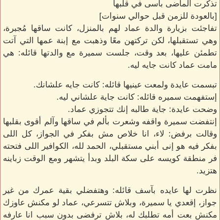
تذكرت الماضى بآسى في قلبها
[بالعودة للزمن قبل حوالي سنوات]
تفاجئت بزيارة والدة عماد لهم بالمنزل، كانت ساقها مُجبرة،
وهي تستقبلها، لكن تركتهن معًا وذهبت مع إبنة عمها التي آتت
تطمئن عليها، بعد وقت، جلست سميرة مع والدتها قائله: هي
مامت عماد كانت جايه ليه.
تبسمت عايدة ولمعت عينيها قائله: كانت جايه علشانك.
إستفهمت سميره قائله: كانت جاية علشاني ليه.
وضحت عايدة: جاية طالبه إنك تتجوزي عماد.
إنتفضت سميرة واقفه وشعرت بألم في ساقها وآلم أقوى بقلبها
وقالت برفض: لاء، انا خلاص مش بفكر في الجواز، كل اللى
بفكر فيه هو إنى أبني مستقبلي، الحمد لله، الكوافير اللى فتحته
فر منطقة كويسه على سكة البلد وبدأ يتشهر ومع الوقت زباينه
هتزيد.
نظرت لها عايده بآسف قائله: وهتفضلي بقية عمرك من غير
جواز، إقعدي يا سميرة، وبلاش تتسرعي، عماد لو مكنش عاوزك
مكنش بعت أمه تطلبك له، بلاش ترفضى بدون سبب انا عارفه