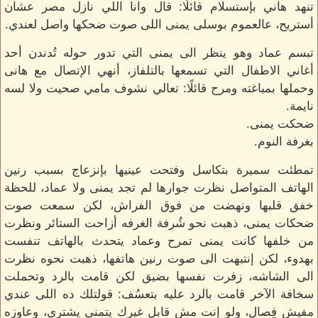
تنهد هاني بإستسلام قائلًا: قال وانا اللي نازل مصر عشان
أستريح، عالعموم بوسلى يمنى اللى صوت ضحكها واصل لعندي.
تبسم عماد وهو ينظر الى يمنى التي تدور حوله تُدندن أحد
أغاني الاطفال التي تسمعها بالتلفاز، أنهي الإتصال مع هانى
وحملها بمباغته ومرح قائلًا: تعالي نشوف مامي صحيت ولا لسه
نايمة.
ضحكت يمنى.
بغرفة النوم.
تمطئت سميرة بتكاسل وفتحت عينيها بإنزعاج بسبب رنين
الهاتف المتواصل نظرت جوارها لم تجد يمنى ولا عماد، للحظة
خفق قلبها ونهضت من فوق الفراش، لكن سمعت صوت
ضحكات يمنى، ذهبت نحو شُرفة الغرفه أزاحت الستائر ونظرت
من خلفها كانت يمنى تمرح وعماد يتحدث بالهاتف تنفست
بهدوء، لكن إنتبهت الى صوت رنين هاتفها، ذهبت نحوه نظرت
الى الشاشه، زفرت نفسها بضيق لكن قامت بالرد وتحملت
سخافة الآخر قامت بالرد عليه بتعسُف: قولتلك ده اللى عندي
مفيش فِصال، ولو إنت مش قابل غيرك يتمنى يشتري، وعاوزه