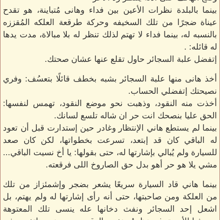
بينما بالبلدة نظرات الأعين بين فداء وهانى مُتباينة، هو تقدح
عيناة ضجرًا من تلك السخيفه وحركة طرقعة العلكه المُقززه
بالنسبه له، بينما فداء لا تهتم لذلك تنظر له بلا مبالاة، مدت يدها
له قائله: .
إتفضل علبة السجائر حاول تقلع عنها عشان صحتك.
أخذ هانى منها علبة السجائر بشبه بخطف قائلًا بتعسُف: وفري
نصيحتك إتفضلي الحساب.
أخذت منه النقود، وذهبت نحو موضع النقود، تهمس لنفسها:
الحق عليا بنصحك انت حر ان شاله تلسع لسانك.
بينما لم يستطع هاني الإنتظار وغادر حين إستدارت قبل أن تعود
له الباقي كان قد إبتعد، تسرعت بخطواتها، لكن كان صعد
للسيارة ولم يُبالي بإشارتها له، حتى بقولها: يا أخ نسيت الباقي...
مشي يلا هو حر أهو بدل حق الصاروخ اللى فرقعته.
بينما هاني قاد السيارة سريعًا يشعر بضجر وإشمئزاز من تلك
من العلكة ومن صاحبتها، حتى أنه رأى إشارتها له ولم يهتم، بل
اشعل إحد السجائر ونفث دخانها عله ينسى تلك المعتوهة