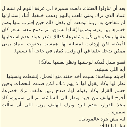
بعد أن تناولوا العشاء، دلفت سميرة الى غرفة النوم لم تنتبه ل
عماد الذي ترك يمنى تلعب بالبهو وذهب خلفها، أثناء إستدارتها
لم تتفاحئ به، ربما توقعت أن يفعل ذلك حين إقترب منها وضم
خسرها بين يديه، وضمها يُقبلها بشوق، لم تندمج معه، تشعر كآن
عقلها يتحكم في كُل مشاعرها، كذالك شعر عماد عدم استجابتها
لقُبلاته، لكن إزدادت لمساته لها، همست بخفوت: عماد يمنى
ممكن تدخل علينا في أي وقت، كمان في حاجه أنا نسيتها.
قطع سيل قُبلاته لوجنتيها ونظر لعينيها سائلًا:!
أيه اللى نسيتيه.
أجابته ببساطة: نسيت أخد حقنة منع الحمل، إنشعلت ونسيتها.
نظر لها وكاد يقول لها لا يهم ذلك، لكن صمت للحظات وحين
حسم القرار وكاد يقوله لها، صدح رنين هاتفه، ترك خصرها،
أخرج الهاتف من جيبه ونظر الى الشاشه، ثم الى سميرة، كاد
يتخذ القرار، بعدم الرد وترك الهاتف يرن، اللى أن سألت
سميرة: .
ليه مش بترد عالموبايل.
نظر لها قائلًا: .