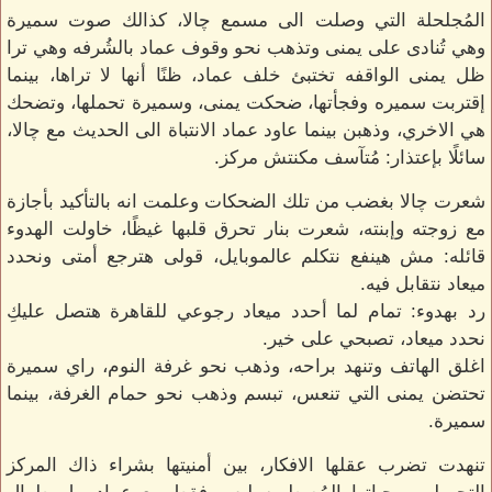
المُجلحلة التي وصلت الى مسمع چالا، كذالك صوت سميرة
وهي تُنادى على يمنى وتذهب نحو وقوف عماد بالشُرفه وهي ترا
ظل يمنى الواقفه تختبئ خلف عماد، ظنًا أنها لا تراها، بينما
إقتربت سميره وفجأتها، ضحكت يمنى، وسميرة تحملها، وتضحك
هي الاخري، وذهبن بينما عاود عماد الانتباة الى الحديث مع چالا،
سائلًا بإعتذار: مُتآسف مكنتش مركز.
شعرت چالا بغضب من تلك الضحكات وعلمت انه بالتأكيد بأجازة
مع زوجته وإبنته، شعرت بنار تحرق قلبها غيظًا، خاولت الهدوء
قائله: مش هينفع نتكلم عالموبايل، قولى هترجع أمتى ونحدد
ميعاد نتقابل فيه.
رد بهدوء: تمام لما أحدد ميعاد رجوعي للقاهرة هتصل عليكِ
نحدد ميعاد، تصبحي على خير.
اغلق الهاتف وتنهد براحه، وذهب نحو غرفة النوم، راي سميرة
تحتضن يمنى التي تنعس، تبسم وذهب نحو حمام الغرفة، بينما
سميرة.
تنهدت تضرب عقلها الافكار، بين أمنيتها بشراء ذاك المركز