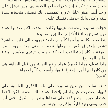
إستغربت حديثه ونظرت له بخجل سائله بإستفسار: كدبة أيه؟
ضحك ساخرًا: كدبة إنك عذراء حلوه الكدبة دى، بس تدخل على
واحد أهبل مش عليا، عاوزه تفهمينى إنك فضلتي متجوزه لمدة
سنه وأكتر، وإنك حرمتي نفسك عليه.
خجلت سميرة وتدمعت عينيها وكادت تتحدث لكن صدمها عماد
حين تسرع بغباء قائلًا: إنتِ طالق يا سميرة.
إنطلقت الكلمه برأسها كآنها رصاصة توجهت الى قلبها مباشرةً
تشعر بإحتراق مُميت، جعلها تصمت، حتى بعد خروجه من
الغرفة بالكاد إستطاعت الحركة ونهضت ترتدي ملابسها برثاء
لقلبها المحروق
ماذا تفول، بماذا تُخبرهُ عماد وضع النهاية من قبل البداية، هي
من كان لديها أمل، إحترق قلبها، وأصبحت كآنها صماء.
[عودة].
دمعة سالت من عين سميرة على تلك الذكري القاسيه على
قلبها، إعتصرت عينيها، لم يُلاحظ عماد تلك الدمعه لكن لاحظ
إعتصار عينيها، وضع كفه على شفاها ينظر لها بشوق، حتى أنها
جنب يمنى بعيد قليلًا، وإقترب من سميرة