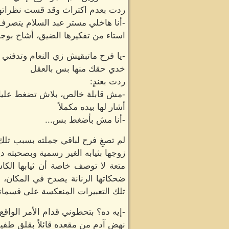
ردت بعدم اكتراث وقد قست نظراتها
-أنا هاخلي مستر عبد السلام يتصرف
استاء من تفكيرها الضيق، أشاح بوج
-يا فرح ماتبقيش زي النعام وتدفني
خدي حقك منها بس بالعقل
ردت بعندٍ:
-مش قابلة خالص، بلاش تضغط عليا
أشار لها بيده مكملاً
-أنا مش بأضغط بس...
لم تصغِ فرح لباقي جملته بسبب تلك 
زوجها بثيابه الغير رسمية وبصحبته ديم
متعة لا توصف خاصة أن ثيابها الكا
ضحكاتها الرنانة يصدح في المكان، 
تلك التعبيرات المنعكسة على قسمات
-إيه ده؟ بتحطوني قدام الأمر الواقع
نهض آدم من مقعده قائلاً بقلق طفي