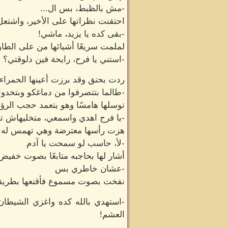
-مش بالظبط، بس ال...
احتقنت نظراتها على الأخير، واشتعل
-بقى كده يا يزيد، ماشي!
لملمت سريعًا أشيائها من على الطاول
-استني يا فرح، رايحة فين دلوقتي؟
ردت بحنق وقد برزت أعينها الحمراء:
-طالما بتتصرفوا من دماغكو وبتخد
توسلها هامسًا وهو يتعمد حجب الرؤية
-يا فرح اهدي واسمعي، متخليهاش 
هزت رأسها معترضة وهي تهمس له ب
-لأ، حاسب لو سمحت يا آدم
أشار لها بحاجبه متابعًا بصوت خفيض
-عشان خاطري بس
نفخت بصوت مسموع فأقنعها بطريقة
-استهدي بالله كده واغزي الشيطان،
العشم!