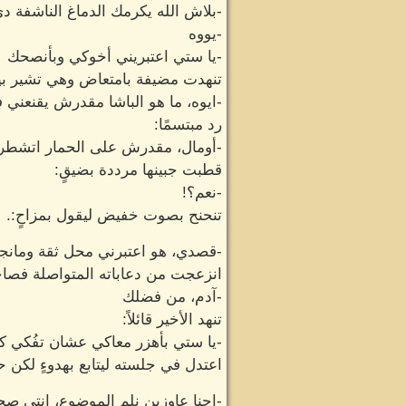
-بلاش الله يكرمك الدماغ الناشفة د
-يووه
-يا ستي اعتبريني أخوكي وبأنصحك
تنهدت مضيفة بامتعاض وهي تشير بيد
-ايوه، ما هو الباشا مقدرش يقنعني 
رد مبتسمًا:
-أومال، مقدرش على الحمار اتشطر 
قطبت جبينها مرددة بضيقٍ:
-نعم؟!
تنحنح بصوت خفيض ليقول بمزاحٍ:.
-قصدي، هو اعتبرني محل ثقة ومانجة 
انزعجت من دعاباته المتواصلة فصاح
-آدم، من فضلك
تنهد الأخير قائلاً:
-يا ستي بأهزر معاكي عشان تفُكي كد
اعتدل في جلسته ليتابع بهدوءٍ لكن ح
-احنا عاوزين نلم الموضوع، إنتي صحفي