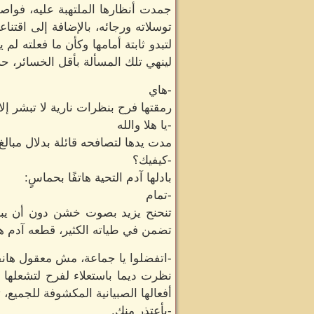
جمدت أنظارها الملتهبة عليه، فوا
توسلاته ورجائه، بالإضافة إلى اقتن
لتبدو ثابتة أمامها وكأن ما فعلته ل
لينهي تلك المسألة بأقل الخسائر، حرك
-هاي
رمقتها فرح بنظرات نارية لا تبشر إلا
-يا هلا والله
مدت يدها لتصافحه قائلة بدلال مبالغ 
-كيفيك؟
بادلها آدم التحية هاتفًا بحماسٍ:
-تمام
تنحنح يزيد بصوت خشن دون أن يبع
تضمن في طياته الكثير، قطعه آدم هات
-اتفضلوا يا جماعة، مش معقول هان
نظرت ديما باستعلاء لفرح لتشعلها 
أفعالها الصبيانية المكشوفة للجميع
-بأعتذر منك.