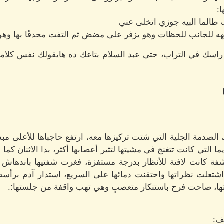
:
 طالما البيه جوزي اتخلى عني
هه للجانب للحظات وهو يزفر على مضض ثم التفت محدقًا بها وهو 
 راسك في التراب، حتى عبد السلام بتاعك ده هايقولك نفس كلام
الصدمة الجلية التي شتت تركيزها معه، ارتفع حاجباها للأعلى مبد
ا التي كانت تتغنج في مشيتها لتثير أعصابها أكثر، بدا الاثنان كما 
شفة كانت لافتة للأنظار بدرجة مستفزة، فغرت شفتيها باندهاش أ
اشتعلت نظراتها واحتقنت دمائها على السريع، استدار آدم برأسه 
ها، صاحت فرح باستنكار متعصبٍ وهي تهب واقفة من جلستها:.
ف: