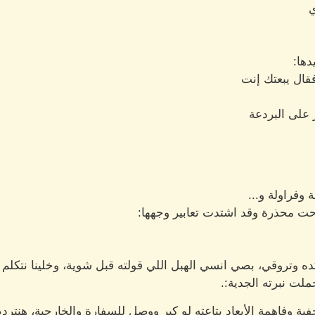
ي
ها:
فقال يبعتك إنت
على البردعة
وفراولة و...
ت محذرة وقد اشتدت تعابير وجهها:
ه وتروقي، بصي انسي الهبل اللي قولته قبل شوية، وخلينا نتكلم 
ملت نبرته الجدية:.
ة وفاهمة الأبعاد بتاعته لو كبر ووصل للسفارة والخارجية، هنتردم 