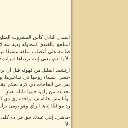
أسندل النادل كأس المشروب المثلج أ
الملحق بالفندق كمحاولة ودية منه لإ
صامتة على أعصاب متلفة مسبقًا قبل
-لأ يا آدم، يعني إنت ترضاها لمراتك؟
ارتشف القليل من قهوته قبل أن يرد ب
-بصي، شيماء روحها في مناخيرها، وف
بس في الحاجات دي لازم نحكم عقلن
تحدثت من زاوية فمها قائلة بعنادٍ:
-وأنا مش هاتأسف لواحدة زي دي كدا
رد موافقًا إياها الرأي وهو يومئ برأس
-ماشي، إنتي عندك حق في ده كله، و
-لأ