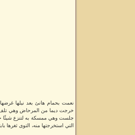
نعمت بحمام هانئ بعد نيلها غرضها م
خرجت ديما من المرحاض وهي تلف شع
جلست وهي ممسكة به لتنزع شيئًا خفي
التي استخرجتها منه، التوى ثغرها ب