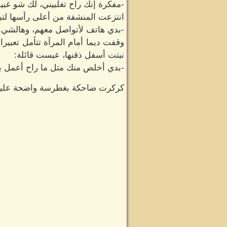
-مفكرة إنك راح تغلبيني، لك شو غبية
انتزعت المنشفة من أعلى رأسها لتبد
-بدي هاتف لأتواصل معهم، وهالشي
وقفت ديما أمام المرآة تتأمل تعبير
نبتت أسفل ذقنها، عبست قائلة:
-بدي أخلص منك متل ما راح أعمل به
كركرت ضاحكة بغطرسة واضحة عليها و