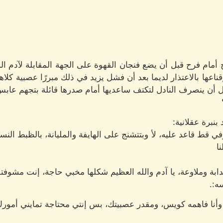
مام فرح قبل أن يضع فنجان القهوة على الجهة المقابلة لآدم ال
قناعها بالاعتذار لديما بعد أن فشل يزيد في ذلك مبررًا عصبية كل
 أن ينصرف النادل لتكتف ساعديها أمام صدرها قائلة بتجهم عابس
نبرة عقلانية:
ي قط قاعد عليه، لأ وبتتشنج على الهايفة والمليانة، بالظبط النس
ا
بة وملاوعة، يا آدم والله العظيم شكلها مخبي حاجة، إنت مشوفت
ه:.
أنا فاهمه كويس، ومقدر عصبيتك، بس إنتي محتاجة تمايني أمورك