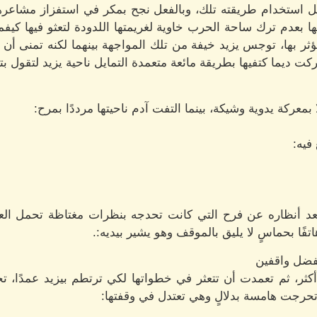
صل استخدام طريقته تلك، وبالفعل نجح بمكر في استفزاز مشاعر
اعها بعدم ترك ساحة الحرب خاوية لغريمتها اللدودة لتعثو فيها 
م يؤثر بها، توجس يزيد خيفة من تلك المواجهة بينهما لكنه تمنى أن
ت ديما كتفيها بطريقة مائعة متعمدة التمايل ناحية يزيد لتقول بتع
 بمعركة يدوية وشيكة، بينما التفت آدم ناحيتها مرددًا بمرح:
فيه:
د أنظاره عن فرح التي كانت تحدجه بنظرات مغتاظة تحمل الع
فًا بحماسٍ لا يليق بالموقف وهو يشير بيديه:.
فضل واقفين
أكثر، ثم تعمدت أن تتعثر في خطواتها لكي ترتطم بيزيد عمدًا، 
، تحرجت هامسة بدلالٍ وهي تعتدل في وقفتها: