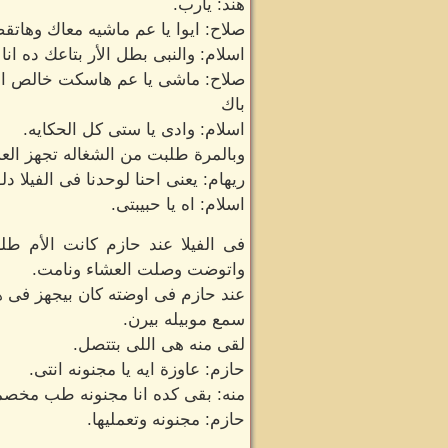
هند: يارب.
صلاح: ايوا يا عم ماشيه معاك وهاتق
اسلام: والنبى بطل الأر بتاعك ده ا
صلاح: ماشى يا عم هاسكت خالص ا
باك
اسلام: وادى يا ستى كل الحكايه.
وبالمرة طلبت من الشغاله تجهز العش
ريهام: يعنى احنا لوحدنا فى الفيلا دل
اسلام: اه يا حبيبتى.
فى الفيلا عند حازم كانت الأم طل
واتوضت وصلت العشاء ونامت.
عند حازم فى اوضته كان بيجهز فى ه
سمع موبيله بيرن.
لقى منه هى اللى بتتصل.
حازم: عاوزة ايه يا مجنونه انتى.
منه: بقى كده انا مجنونه طب مخص
حازم: مجنونه وتعمليها.