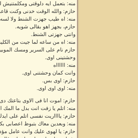
منه: بتعمل ايه دلوقتى ومكلمتنيش 
حازم: والله الوقت خدنى وكنت قاعد 
منه: اه طيب جهزت الشنط ولا لسه.
حازم، بجهز اهو بقالى شويه.
وانتى جهزتى الشنط.
منه: اه من ساعه لما جيت من الكليه
حازم نام على السرير ومسك الموبيل 
وحشتينى اوى.
منه: ااااااه
وانت كمان وحشتنى اوى.
حازم: اوى بس.
منه: اوى اوى اوى.
حازم: اموت انا فى الاوى بتاعتك دى
منه: اتلم يا زفت انت بدل ما المك ان
حازم: يااااريت نفسى اتلم على ايدك 
منه: وبعدين معاك بتبوظ اعصابى بكل
حازم: يا لهوى عليك وانت عامل مؤ