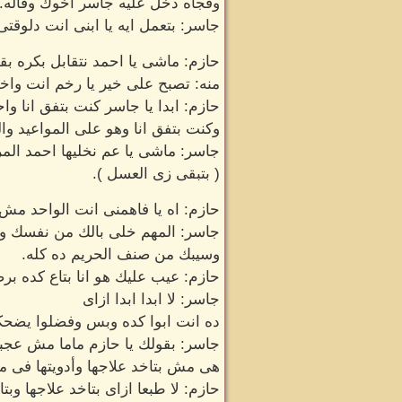
وفجاه دخل عليه جاسر اخوك وقاله.
جاسر: بتعمل ايه يا ابنى انت دلوقتى
حازم: ماشى يا احمد نتقابل بكره بق
منه: تصبح على خير يا رخم انت واخ
حازم: ابدا يا جاسر كنت بتفق انا وا
وكنت بتفق انا وهو على المواعيد وا
جاسر: ماشى يا عم نخليها احمد المر
( بتبقى زى العسل ).
حازم: اه يا فاهمنى انت الواحد مش
جاسر: المهم خلى بالك من نفسك و
وسيبك من صنف الحريم ده كله.
حازم: عيب عليك هو انا بتاع كده بر
جاسر: لا ابدا ابدا ازاى
ده انت ابوا كده وبس وفضلوا يضحكوا
جاسر: بقولك يا حازم ماما مش عجبا
هى مش بتاخد علاجها وأدويتها فى موا
حازم: لا طبعا ازاى بتاخد علاجها وبتا