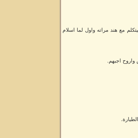
لم مع هند مراته واول لما اسلام
 واروح اجبهم.
لطيارة.