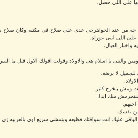
لها على اللى حصل.
 جه من عند الجواهرجى عدى على صلاح فى مكتبه وكان صلاح بيتك
على اللى انتى عوزاه.
ه واخبار العيال.
ين والنبى يا اسلام هى والاولاد وقولت اقولك الاول قبل ما البس
 للجميل لا برضه.
اولاد.
ت ومش بنخرج كتير.
ومنتحرمش منك ابدا.
اجبهم.
ن نفسك.
 والباقى عليك انت سواقتك فظيعه وبتمشى سريع اوى بالعربيه زى ا