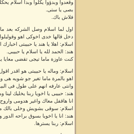
وقعدوا وبدؤوا يكلوا وبدأ اسلام يحك
بصى يا ستى.
فلاش باك.
اول لما اسلام وصل الشركه بعد ما
دخل قالها خدى اخوكى اهو وقوليلوا 
اسلام: اهلا يا هند يا حبيبتى اخبارك اي
هند: الحمد لله يا اسلام يا حبيبى.
كنت عاوزة ماما تيجى تقضى معايا يوم
اسلام: وماله يا حبيبتى هو اقدر اقول
اهو بالمرة ماما تغير جو شويه هى وال
وانتى عارفه انهم على طول فى البي
هند: حبيبى يا اخويا ربنا يخليك لينا 
انا هاقفل معاك واغير هدومى واروح 
اسلام: سوقى بشويش وخلى بالك م
هند: انا يا اخويا بسوق براحه الدور
اسلام: ربنا يسترها.