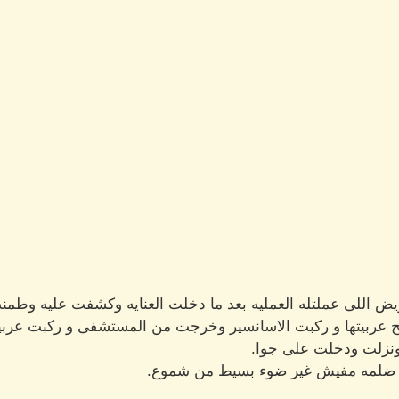
يض اللى عملتله العمليه بعد ما دخلت العنايه وكشفت عليه وطمن
 عربيتها و ركبت الاسانسير وخرجت من المستشفى و ركبت عربيت
ونزلت ودخلت على جوا.
لها ضلمه مفيش غير ضوء بسيط من شموع.