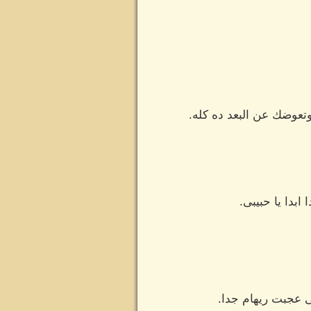
تعوضك عن البعد ده كله.
بدا يا حبيبى.
ى عجبت ريهام جدا.