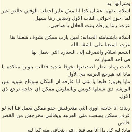
وشرالها ايه
اسلام بتفهم: عشان كدا انا مش عايز اخطب الوقتي خالص غير
لما اجوز اخواتي البنات الاول وبعدين ربنا يسهل
عزت: ربنا يرزقك ببنت الحلال يا صاحبي.
اسلام بابتسامته الجذابه: امين يارب ممكن نشوف شغلنا بقا
عزت: استعنا على الشقا بالله
ابتسم اسلام وانصرف إلى السياره التي يعمل بها
في احد السيارات
كانت ريناد تنظر لصديقتها بخوفا شديد فقالت بتوتر: متاكده يا
مايا انه هيرجع العربيه ذي الاول
مايا بغرور: طبعا يا بنتي انا عارفه ان المكان سوفاج شويه بس
الورشه دي شغلها كويس وبالفلوس ممكن اي حاجه ترجع ذي
الاول.
ريناد: انا خايفه اووي انتي متعرفيش جدو ممكن يعمل فيا ايه لو
عرف ممكن يسحب مني العربيه ويخالني مخرجش من القصر
خالص
مايا: ليه كل داا انا معرفش انتي بتخافي منه كدا ليه