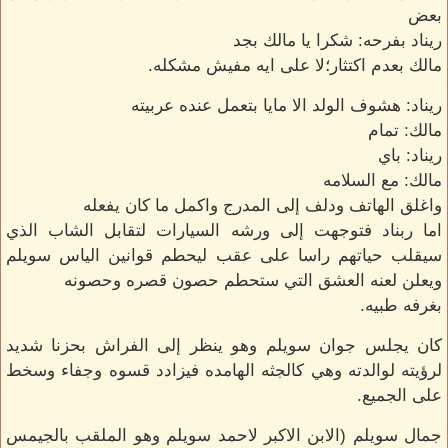
بعض
ريناد بفرحه: شكرا يا مالك بجد
مالك بعدم اكتثار؛لا على ايه مفيش مشكله.
ريناد: هشوف الولد الا مايا بتعمل عنده عربيته
مالك: تمام
ريناد: باي
مالك: مع السلامه
واغلق الهاتف ودلف إلى المدرج واكمل ما كان يفعله
اما ربناد فتوجهت إلى ورشه السيارات لتقابل الشاب الذي
سيقلب حياتهم راسا على عقب ليحطم قوانين الياس سويلم
ويعلن لعنه العشق التي ستحطم حصون قصره وحصونه
بغرفه طبيه.
كان يجلس جوان سويلم وهو ينظر إلى الفراش بحزنا شديد
لرؤيته لوالدته وهي كالجثه الهامده فيزادد قسوه وجفاء وسخط
على الجميع.
جمال سويلم (الابن الاكبر لاحمد سويلم وهو الملقب بالجيمس