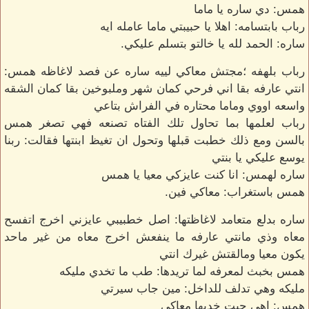
همس: دي ساره يا ماما
رباب بابتسامه: اهلا يا حبيبتي ماما عامله ايه
ساره: الحمد لله يا خالتو بتسلم عليكي.
رباب بلهفه ؛مجتش معاكي لييه ساره عن فصد لاغاظه همس:
انتي عارفه بقا اني فرحي كمان شهر وملبوخين بقا كمان الشقه
واسعه اووي وماما محتاره في الفراش بتاعي
رباب لعلمها بما تحاول تلك الفتاه تصنعه فهي تصغر همس
بالسن ومع ذلك خطبت قبلها وتحول ان تغيظ ابنتها فقالت: ربنا
يوسع عليكي يا بنتي
ساره لهمس: انا كنت عايزكي معيا يا همس
همس باستغراب: معاكي فين.
ساره بدلع متعامد لاغاظتها: اصل خطبيبي عايزني اخرج اتفسح
معاه وذي مانتي عارفه ما ينفعش اخرج معاه من غير ماحد
يكون معيا ومالقتش غيرك انتي
همس بخبث لمعرفه لما تريدها: طب ما تخدي مليكه
مليكه وهي تدلف للداخل: مين جاب سيرتي
همس: اهي جيت خديها معاكي