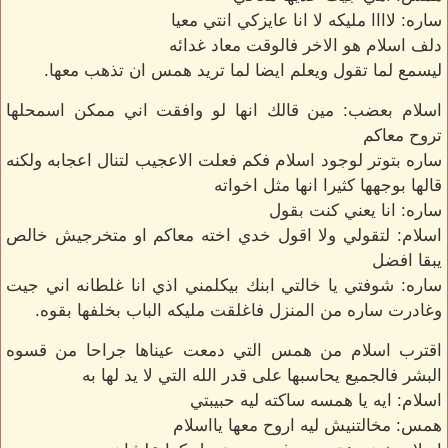
ساره: لاااا مليكه لا انا عايزكي انتي معيا
دلف اسلام هو الاخر فالوقت معاد غدائه
ليسمع لما تقول ويعلم ايضا لما تريد همس ان تذهب معها.
اسلام بعضب: مين قالك انها لو وافقت اني ممكن اسمحلها
تروح معاكم
ساره بتوتر لوجود اسلام فكم فعلت الاعجيب لتنال اعجابه ولكنه
قالها بوجهها كثيرا انها مثل اخواته
ساره: انا يعني كنت بقول
اسلام: لتقولي ولا اقول خدي اخته معاكم او متخرجيش خالص
يبقا افضل
ساره: شوفتي يا خالتي ابنك بيكلمني اذي انا غلطانه اني جيت
وغادرت ساره من المنزل فاغلقت مليكه الباب بخلفها بقوه.
اقترب اسلام من همس التي دمعت عيناها جراحا من قسوه
البشر فالجميع يحاسبها على قدر الله التي لا يد لها به
اسلام: ايه يا همسه ساكته ليه حبيبتي
همس: مخالتنيش ليه اروح معها يااسلام