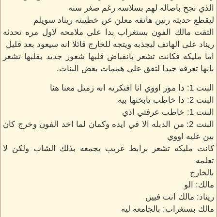
الذي نجح باصاله لهم بسلاسه رغم صغر سنه
ليقطع حديثه رنين هاتفه معلن عن خطيبته ريناد سويلم
التقت مالك الفون بستغراب بدا على ملامحه لاول مره تحدثه
ريناد على الهاتف ليجذبه ويتجه للخارج قائلا انه سيعود بعد قليل
اما مليكه فكانت تشعر بانقباض قلبها شعور جديد بقلبها تشعر
بانها تعرفه جيدا لتفق على هممات بعض البنات.
البنت 1: دا موز اووي انا افتكرته انه زميل معنا هنا
البنت 2: دا خاطب يابختها بيه
البنت 1: خاطب عرفتي اذي
البنت 2: من الدبله الا في ايده وكمان لما اخد الفون وخرج كان
بين عليه اووي
كانت مليكه تشعر برابط غريب يجمعه بذلك الشاب ولكن لا
تعلمه
بالخارج
مالك: الو
ريناد: مالك انت فيين
مالك بستغراب: بالجامعه ليه