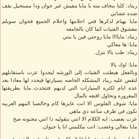
ريناد: كلنا بنخاف منه يا مايا مفيش غير جوان ودا مستحيل يقف
ضده عشاني
مايا بهيام لذكرها فتي احلامها واحلام الجميع فجوان سويلم
معشوق الفتيات كما كان بالجامعه
رنياد: ماياااا مايا روحتي فين يا بنتي
مايا: ها معاكي
ريناد: طب يالا ننزل.
مايا: اوك يالا
وبالفعل هبطتت الفتيات إلى الورشه ليجدوا عزت باستقابلهم
لتقص عليه ريناد المشكله الخاصه بسيارتها فيحدد لها معادا بعد
عده ايام لكثره السيارات التي لديهم فتتحدث مايا بطريقتها
المغروره وتحاول اقنعه بالمال
مايا: شوف الفلوس الا انت عايزها كام وخالصنا المهم العربيه
تكون في ظرف ساعه ذي ماهي
عزت بغضب: ايه الكلام الا انتي بتقوليه دا انتي مجنونه صح
مايا بتعالي وغضب: انت بتكلمني انا يا حيوان.