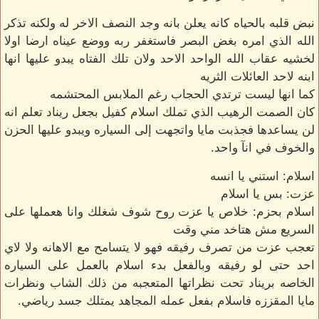
نبض قلبه بالحياه كانه يعلن بانه وجد النصف الاخر له ولكنه تذكر
الله الذي امره بغض البصر فاستغفر ربه ووضع عيناه ارضا اولا
لخشيه عقاب الله الواحد الاحد ولان تلك الفتاه يبدو عليها انها
ابنه لاحد العائلات الثريه
كما انها ليست ترتدي الحجاب رغم الملابس المحتشمه
كان الصمت الرهيب الذي تملك اسلام كفيل بجعل ريناد تعلم انه
لن يساعدها فجذبت مايا واتجهت إلى السياره ويبدو عليها الحزن
والخوف في انآ واحد.
اسلام: استني يا انسه
عزت: بس يا اسلام
اسلام بحزم: خلاص يا عزت روح شوف شغلك وانا هعملها على
السريع مش هتاخد مني وقت
تعجب عزت من تصرف رفيقه فهو لا يتسامح مع الاهانه ولا لاي
احد حتى لو رفيقه وبالفعل بدء اسلام بالعمل على السياره
الخاصه بريناد تحت نظراتها المتعجبه من ذلك الشاب ونظرات
مايا المقززه فاسلام بفعل عمله المجاهد يمتلك جسد رياضي.