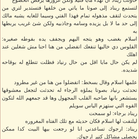
حاولت ريناد ان تهدء مايا قليلا ولكن غرورها يرفض الخضوع
لتستمع ريناد إلى صوتا ما ياتي من خلفها فتستدير لتري من
يتحدث لتقف مذهوله تمام فهذا الفتي وسيما للغايه يشبه مالك
إلى حد ما لا بل يزيده وسامه وجاذبيه ولكن شئ غريب يربطها
به
اسلام بغضب وهو يتجه اليهم ويجفف يده بفوطه صغيره:
الفلوس دي خاليها تنفعك اتفضلي من هنا احنا مش شغلين عند
اهلك
لم يكن حال مايا اقل من حال رنياد فظلت تتطلع له بوقاحه
شديده.
علمها اسلام وقال بسخط: اتفضلوا من هنا من غير مطرود
تحدثت رنياد بصوتا يملؤه الرجاء له تحدثت لتجعل معشوقها
يستشعر بانها صاحبه القلب المجهول وها قد جمعهم الله لتكون
القوه التي ستهزم الياس سويلم
ريناد برجاء: لو سمحت
ليلتفت لها اسلام فكان حديثه مع تلك الفتاه المغروره
ريناد: ارجوك تساعدني انا لو رجعت بيها البيت كدا ممكن
يحصلي مشاكل كتير ارجوك.