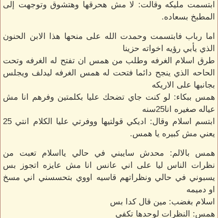
ابتسمت مليكه وقالت: لا مش هحرقها وهتشوق وتوجهت إلى
المطبخ بسعاده.
اما رباب فابتسمت وحمدت الله على منحها هذا الابن الحنون
الذي يأبي رؤيه اخواته حزينا
طرق اسلام الغرفه وطلب من همس ان تفتح له الغرفه وتحت
الحاحه الذي ينجح دائما فتحت له همس الغرفه ليدلف ويجلس
بجانبها على الاريكه
همس ببكاء: لو كنت جاي تضحك عليا بكلمتين وفرهم انا مش
عياله صغيره انا25سنه
ابتسم اسلام وقال: اديكي قولتيها ووفرتي عليا الكلام انتي 25
يعني مش كبيره يا همس.
همس بالالم: محدش سايبني في حالي يااسلام تعبت من
نظرات الناس ليا على اني عانس انا مش عايزه اتجوز بس
يسبوني في حالي ونظراتهم قاسيه اووي بتحسسني اني مسخ
او دميمه
اسلام بغضب: مين قال كدا بس
همس: النظرات لوحدها تكفي