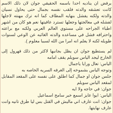
يرفض ان يناديه احدا باسمه الحقيقي جوان لان ذلك الاسم
كانت تعشقه والدته فلقب نفسه بجمال حتى يحاول نسيان
والدته ولكنه يفشل بنهايه المطاف كما انه ترك مهنته لاجلها
لفشله في معالجتها وجعلها تسترد عافيتها نعم هو كان من اشهر
اطباء الجراحه على مستوي العالم العربي ولكنه مع براعته
واحترافه فشل في مساعده والدته الغائبه عن الوعي لسنوات
طويله لكنه لا يعلم انه امرا من الله لسببا معلوم ).
لم يستطيع جوان ان يظل بجانبها لاكثر من ذلك فهرول إلى
الخارج ليجد الياس سويلم يقف امامه
الياس: تعال ورايا ياجمال
وتوجه الياس بشموخه إلى الغرفه السريه الخاصه به
جلس جوان او جمال كما اطلق على نفسه على المقعد المقابل
لمقعد الياس سويلم
جوان: في حاجه ولا ايه
الياس: ايوا عايز اسمع خبر سامح اسماعيل
جوان: انت عارف اني ماليش في القتل بس ليا طرق تانيه وانت
عارف نهايتها.