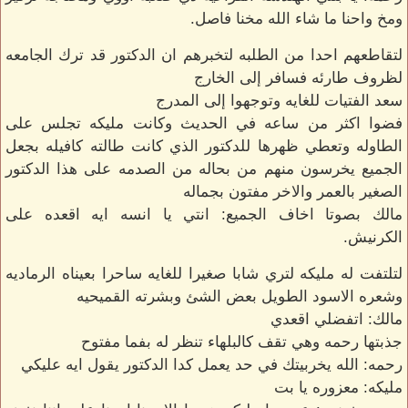
ومخ واحنا ما شاء الله مخنا فاصل.
لتقاطعهم احدا من الطلبه لتخبرهم ان الدكتور قد ترك الجامعه
لظروف طارئه فسافر إلى الخارج
سعد الفتيات للغايه وتوجهوا إلى المدرج
فضوا اكثر من ساعه في الحديث وكانت مليكه تجلس على
الطاوله وتعطي ظهرها للدكتور الذي كانت طالته كافيله بجعل
الجميع يخرسون منهم من بحاله من الصدمه على هذا الدكتور
الصغير بالعمر والاخر مفتون بجماله
مالك بصوتا اخاف الجميع: انتي يا انسه ايه اقعده على
الكرنيش.
لتلتفت له مليكه لتري شابا صغيرا للغايه ساحرا بعيناه الرماديه
وشعره الاسود الطويل بعض الشئ وبشرته القميحيه
مالك: اتفضلي اقعدي
جذبتها رحمه وهي تقف كالبلهاء تنظر له بفما مفتوح
رحمه: الله يخربيتك في حد يعمل كدا الدكتور يقول ايه عليكي
مليكه: معزوره يا بت