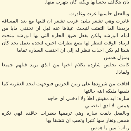
بان يتكالف بحسابها ولكنه كان يتهرب منها.
وبالفعل حاسبها عزت وغادرت
غادرت وهي تشعر بشئ غريب تشعر ان قلبها مع بعد المسافه
يزيدها الما التفتت لتبحث عيناها عنه قبل ان تختفي مايا من
امام الورشه ولكن بفعل ضيق الحاره التي بها الورشه منحت
لريناد الوقت لتنظر لها بضع نظرات اخيره لتجده يعمل بجد كأن
شيئا لم يكن اخذت تنظر له إلى ان اختفت السياره تماما
بمنزل همس
كانت تجلس شارده بكلام اخيها من الذي يريد قتلهم جميعا
ولماذا.
افاقت من شرودها على رنين الجرس فتوجهت لتجد العقربه كما
تلقبها مليكه ابنه خالتها
ساره: ايه مفيش اهلا ولا ادخلي اي حاجه
همس: لا اذي اتفضلي
وبالفعل دلفت ساره وهي ترمقها بنظرات حاقده فهي تكره
همس وتغار منها كثيرا وتحب ان تتشفا بها
رباب: مين يا همس