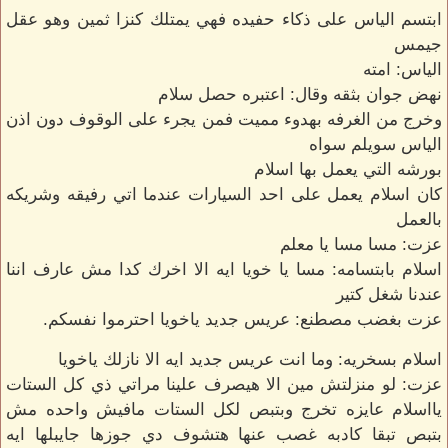
ابتسم الياس على ذكاء حفيده فهي يمتلك كنزا ثمين وهو عقل
جيمس
الياس: امته
نهض جوان بثقه وقال: اعتبره حصل سلام
وخرج من الغرفه بهدوء مميت فمن يجرء على الوقوف دون اذن
الياس سويلم سواه
بورشه التي يعمل بها اسلام
كان اسلام يعمل على احد السيارات عندما اتي رفيقه وشريكه
بالعمل
عزت: مسا مسا يا معلم
اسلام بابتسامه: مسا يا خويا ايه الا اخرك كدا مش عارف اننا
عندنا شغل كتير
عزت بغضب مصطنع: عريس جديد ياخويا احترموا نفسكم.
اسلام بسخريه: وما انت عريس جديد ايه الا نازلك ياخويا
عزت: لو منزلتش مين الا هيصرف علينا مراتي ذي كل الستات
يااسلام عايزه تخرج وبتبص لكل الستات مافيش واحده مش
بتبص تبقا كادبه غصب عنها هتشوف دي جوزها جايبلها ايه