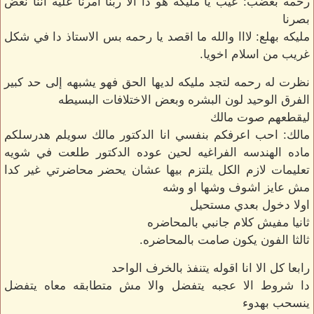
رحمه بغضب: عيب يا مليكه هو دا الا ربنا امرنا عليه اننا نغض
بصرنا
مليكه بهلع: لااا والله ما اقصد يا رحمه بس الاستاذ دا في شكل
غريب من اسلام اخويا.
نظرت له رحمه لتجد مليكه لديها الحق فهو يشبهه إلى حد كبير
الفرق الوحيد لون البشره وبعض الاختلافات البسيطه
ليقطعهم صوت مالك
مالك: احب اعرفكم بنفسي انا الدكتور مالك سويلم هدرسلكم
ماده الهندسه الفراغيه لحين عوده الدكتور طلعت في شويه
تعليمات لازم الكل يلتزم بيها عشان يحضر محاضرتي غير كدا
مش عايز اشوف وشها او وشه
اولا دخول بعدي مستحيل
ثانيا مفيش كلام جانبي بالمحاضره
ثالثا الفون يكون صامت بالمحاضره.
رابعا كل الا انا اقوله يتنفذ بالخرف الواحد
دا شروط الا عجبه يتفضل والا مش متطابقه معاه يتفضل
ينسحب بهدوء