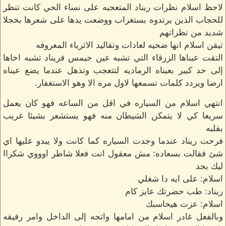
لاحظ اسلام نظرات ريناد المتعجبه على نساء الحي كانت تنظر
للحجاب الذين يرتدوه بستغراب ووضعت يدها على شعرها بخجلا
شديد من نظراتهم
تيقن اسلام انها ضحيه لعادات وتقاليد الاثرياء المعروفه
التقت عيناها الزرقاء التي تشبه عين جيمس فريناد تشبه اخاها
إلى حد كبير بعيناه الرماديه لتتعجب وتذهل عندما يضع عيناه
ارضا ويردد كلمات تسمعها لاول مره الا وهو الاستغفار.
انتهي اسلام من السياره في اقل من الساعه فهو كان يعمل
سريعا كي لا يتمكن الشيطان منه فهو يستشعر بشيئا غريب
بقلبه
فرحت ريناد عندما وجدت السياره كما كانت ولا يبدو عليها اي
شئ فقالت بسعاده: مش معقول انت فعلا شاطر اوووي شكراا
ليك بجد
اسلام: على ايه دا شغلي
ريناد: طب حضرتك عايز كام
اسلام: عزت هيحاسبك
وبالفعل غادر اسلام من امامها واتجه إلى الداخل وامر رفيقه