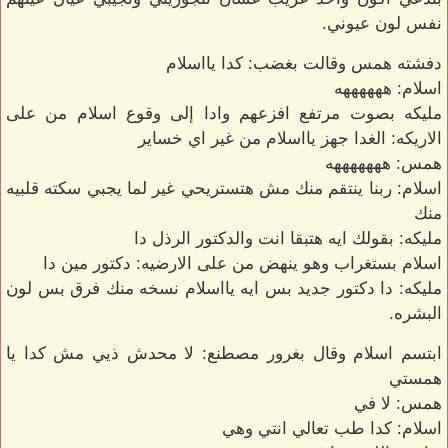
نفس لون عيوني.
دفشته همس وقالت بغضب: كدا يااسلام
اسلام: ههههههه
مليكه بصوت مرتفع افزعهم وادا إلى وقوع اسلام من على
الاريكه: الغدا جهز يااسلام من غير اي خساير
همس: هههههههه
اسلام: ربنا ينتقم منك مش هتستريحي غير لما يجبي سكته قلبيه
منك
مليكه: بقولك ايه هتبقا انت والدكتور الرذل دا
اسلام بستغراب وهو ينهض من على الارضيه: دكتور مين دا
مليكه: دا دكتور جديد بس ايه يااسلام نسخه منك فرق بس لون
البشره.
ابتسم اسلام وقال بغرور مصطنع: لا محدش ذيي مش كدا يا
همستي
همس: لا في
اسلام: كدا طب تعالي انتي وهي