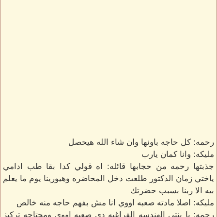
رحمه: كل حاجه باونها وان شاء الله هيحصل
مليكه: وانا كمان يارب
جذبتها رحمه من حجابها قائله: اه قولي كدا بقا طب ادامي
ياختي زمان الدكتور طلعت دخل المحاضره وهيورينا يوم ما يعلم
بيه الا ربنا بسبب حضرتك
مليكه: اصلا مادته صعبه اووي انا مش بفهم حاجه منه خالص
رحمه: يا بنتي الهندسه الفراغيه دي صعبه اووي ومحتاجه تركيز