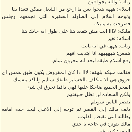
رباب: والله يجوا فين
اسلام: هههه هيجوا بس ما ارجع من الشغل ممكن نتغدا بقا
وتوجه اسلام إلى الطاوله الصغيره التي تجمعهم وجلس
فصرخت به مليكه
مليكه: لاااا انت مش بتقعد هنا على طول ايه جابك هنا
اسلام: تغير
رباب: هههه في ايه يابت
همس: ههههههه انا ابتديت افهم
رفع اسلام طبقه ليجد انه محروق تمام.
فقالت مليكه بلهفه: لااا دا كان المفروض يكون طبق همس اي
حروق هي الا بتتكلف بالخساير طبقك ساليم واتاكد بنفسك
انفجر الجميع ضاحكا عليها فهي دائما تحرق اي شئ
ولكن السعاده لن تظل حليفتهم
بقصر الياس سويلم
دلف مالك إلى القصر ثم توجه إلى الاعلي ليجد جده امامه
بطالته التي تقبض القلوب
مالك بتوتر: في حاجه يا جدي
الياس: كنت فين