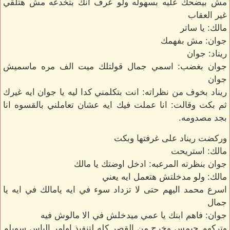
مش بيضحك عليه بسهوله ولو عرف انك بتخدعه مش هتلقي
غير العقاب
مالك: يا ساتر
جوان: مش بفهمك
ريناد: جوان
جوان بغضب: اسمي جمال قولتلك ميت الف مره ماسميش
جوان
ريناد بخوف من نظراته: انت بتكلمني كدا ليه يا جوان ايه غيرك
ثم بكت وقالت: انا عملت فيك ايه عشان تعاملني بالقسوه انا
بجد مصدومه.
وركضت ريناد على غرفتها وبكت
مالك: استريحت
جوان بنظرته المرعبه: ادخل اوضتك يا مالك
مالك: ولو مدخلتش هتعمل ايه يعني
اسرع محمد اليهم حتى لا تزداد سوء في ايه يامالك في ايه يا
جمال
جوان: فاهم ابنك يا عمي ميدخلش في الا مالوش فيه
وتركهم جيمس وخرج من القصر كله لتنفيذ اوامر الياس سويلم