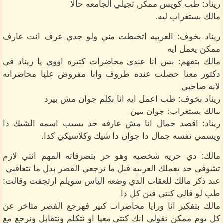
ريناد: طب كويس ممكن تجيلي الجامعه حالا
مالك بستغراب ليه.
ريناد بخوف: العربيه اتخبطت مني ولو جدي عرف انت عارف
ممكن يعمل ايه
مالك بتفهم: بس انا عندي محاضرات كتيره اووي يا ريناد في
دكتور معنا حصلت عنده ظروف وانا مفروض عليا محاضراته
لانه صاحبي
ريناد بخوف: طب اعمل ايه انا بكلم جوان مش بيرد
مالك بستغراب: جوان مين
ريناد: اقصد جمال انا مش عارفه حد يسيب اسمه الشيك دا
ويسمي نفسه جمال دا جوان دا شيك وكلاسيكي كدا.
مالك: دي حريه شخصيه وهو حر بتصرفاته المهم انتي لازم
تشوفي حد يعملك العربيه قبل ما ترجعي القصر بدل ما تتعاقبي
عند ذكر مالك للعقاب الذي وضعه الياس سويلم ارتجفت وقالت:
طب لو قالي كنتي فين كل دا
مالك بتفكير انا ورايا محاضرات كتير فهرجع الفصر متاخر عن
كل يوم ممكن تقولي انك كنتي معيا او نتكلم ونتقابل ونرجع مع