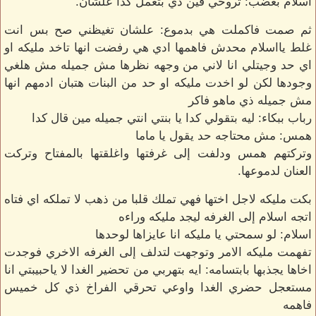
اسلام بغضب: تروحي فين دي بتعمل كدا علشان.
ثم صمت فاكملت هي بدموع: علشان تغيظني صح بس انت
غلط يااسلام محدش فاهمها ادي هي رفضت انها تاخد مليكه او
اي حد وجيتلي انا لاني من وجهه نظرها مش جميله مش هلغي
وجودها لكن لو اخدت مليكه او حد من البنات هتبان ادمهم انها
مش جميله ذي ماهو فاكر
رباب ببكاء: ليه بتقولي كدا يا بنتي انتي جميله مين قال كدا
همس: مش محتاجه حد يقول يا ماما
وتركتهم همس ودلفت إلى غرفتها واغلقتها بالمفتاح وتركت
العنان لدموعها.
بكت مليكه لاجل اختها فهي تملك قلبا من ذهب لا تملكه اي فتاه
اتجه اسلام إلى الغرفه ليجد مليكه وراءه
اسلام: لو سمحتي يا مليكه انا عايزاها لوحدها
تفهمت مليكه الامر وتوجهت لتدلف إلى الغرفه الاخري فوجدت
اخاها يجذبها بابتسامه: ايه بتهربي من تحضير الغدا لا ياحبيبتي انا
مستعجل حضري الغدا واوعي تحرقي الفراخ ذي كل خميس
فاهمه