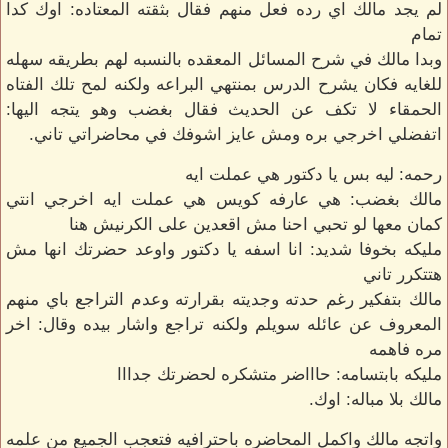
لم يجد مالك اي رده فعل منهم فقال بثقته المعتاده: اوك كدا
تمام
وبدا مالك في شرح المسائل المعقده بالنسبه لهم بطريقه سهله
للغايه فكان يشرح الدرس بمنتهي البراعه ولكنه لمح تلك الفتاه
الحمقاء لا تكف عن الحديث فقال بغضب وهو يتجه اليها:
اتفضلي اخرجي بره ومش عايز اشوفك في محاضراتي تاني.
رحمه: ليه بس يا دكتور هي عملت ايه
مالك بغضب: هي عارفه كويس هي عملت ايه اخرجي انتي
كمان معها لو تحبي احنا مش اقعدين على الكرنيش هنا
مليكه بخوفا شديد: انا اسفه يا دكتور واوعد حضرتك انها مش
هتتكرر تاني
مالك بتفكير رغم حدته وجديته بقرارته وعدم التراجع باي منهم
المعروف عن عائله سويلم ولكنه تراجع واشار بيده وقال: اخر
مره فاهمه
مليكه بابتسامه: حاااضر متشكره لحضرتك جدااا
مالك بلا مباله: اوك.
واتجه مالك واكمل المحاضره باحترافيه فتعجب الجميع من علمه