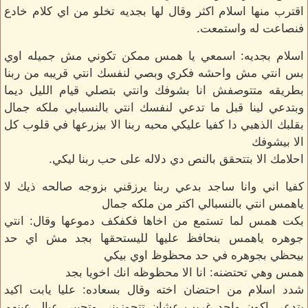
اقترب منها اسلام اكثر وقال لها بجديه تخلو من اي كلام خادع
فنصاعت له واستمعت.
اسلام بجديه: اسمعي يا همس ممكن تكوني مش جميله اوي
بس انتي مش واحشه فكري وبصي لنفسك انتي قريبه من ربنا
بطريقه متتوصفش انا بشوفك وانتي بتصلي قيام الليل ديما
وبتدعي لينا قبل ما تدعي لنفسك انتي بالنسبابي ملكه جمال
بقلبك الذهبي دا كفيا عليكي محبه ربنا الا بيزرعها في قلوب كل
الا بيشوفك
احلامك الا بتتحقق بالنص دي دلاله على حب ربنا ليكي.
كفيا اني وانا ساجد بدعي ربنا يرزقني بزوجه صالحه ذيك لا
ياهمس انتي بالنسبالي اكتر من ملكه جمال
بكت همس لما تستمع من اخاها فكفكف دموعها وقال: انتي
جوهره ياهمس بنحافظ عليها لليستحقها بجد مش اي حد
بيحظي بجوهره في حد محظوظ اوي بيكي
همس وهي تحتضنه: انا الا محظوظه انك اخويا بجد
شدد اسلام من احتضان اخته وقال بسعاده: عليا يابت اكيد
بتدعي اكون واحد غريب عشان تتجوزيني وتجيبي عيال عينهم