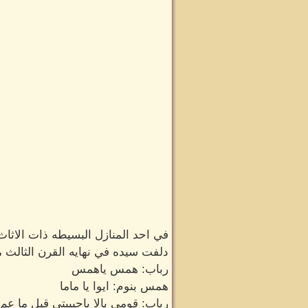
في احد المنازل البسيطه ذات الاثاث
دلفت سيده في نهايه القرن الثالث 
رباب: همس ياهمس
همس بنوم: ايوا يا ماما
رباب: قومي يالا ياحبيبتي قبل ما 