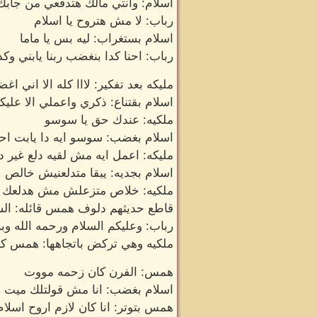
اسلام: وانتي مالك هتدفعي من جاب
رباب: لا مش هتروح يا اسلام
اسلام بستغراب: ليه بس يا ماما
رباب: احنا كدا بنغضب ربنا يابني وكد
مليكه بعد تفكير: لااا كله الا اني اغ
اسلام بقتناع: ذكري واعملي الا علي
ملكيه: عندك حق يا سوسو
اسلام بغضب: سوسو ايه دا يابت ا
مليكه: اعمل ايه مش لقيه دلع غير دا
اسلام بجديه: يبقا متدلعنيش خالص
ملكيه: خلاص متزعلش مش هدلعك ت
قاطع حديثهم دلوف همس قائله: الس
رباب: وعليكم السلام ورحمه الله وبر
ملكيه وهي تركض باتجاهها: همس كنت
همس: الفرن كان زحمه مووت
اسلام بغضب: انا مش قولتلك ميت ا
همس بتوتر: انا كان لازم اروح اسلام