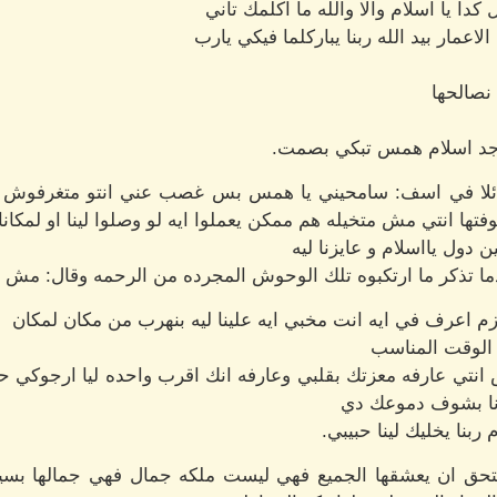
دا يا اسلام والا والله ما اكلمك تاني
اعمار بيد الله ربنا يباركلما فيكي يارب
نصالحها
وجد اسلام همس تبكي بصمت.
ائلا في اسف: سامحيني يا همس بس غصب عني انتو متغرفوش 
فتها انتي مش متخيله هم ممكن يعملوا ايه لو وصلوا لينا او لمكانا
ول يااسلام و عايزنا ليه
ما تذكر ما ارتكبوه تلك الوحوش المجرده من الرحمه وقال: مش
زم اعرف في ايه انت مخبي ايه علينا ليه بنهرب من مكان لمكان
الوقت المناسب
انتي عارفه معزتك بقلبي وعارفه انك اقرب واحده ليا ارجوكي ح
انا بشوف دموعك دي
بنا يخليك لينا حبيبي.
تحق ان يعشقها الجميع فهي ليست ملكه جمال فهي جمالها بسيط