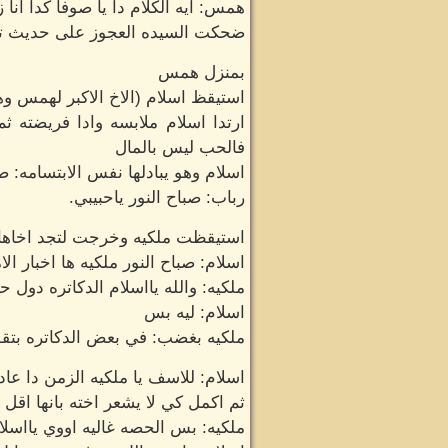
همس: ايه الكلام دا يا صوفا كدا انا
ضحكت السيده العجوز على حديث تلك 
بمنزل همس
استيقظ اسلام (الاخ الاكبر لهمس وه
ارتدا اسلام ملابسه وادا فريضته ث
فالحب ليس بالمال
اسلام وهو يبادلها نفس الابتسامه: صب
رباب: صباح النور ياحبيبي.
استيقظت ملكيه وخرجت لتجد اخاها ب
اسلام: صباح النور ملكيه ها اخبار الا
ملكيه: والله يااسلام الدكاتره دول 
اسلام: ليه بس
ملكيه بغضب: في بعض الدكاتره بتقول 
اسلام: للاسف يا ملكيه الزمن دا عا
ثم اكمل كي لا يشعر اخته بانها اق
ملكيه: بس الحصه غاليه اووي يااسلا