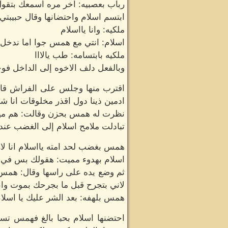
رباب بعصبيه: اخر مره اسمعك بتقول ك
ابتسم اسلام واحتضانها وقال حبيبتي ال
ملكيه: وانا يااسلام
اسلام: انتي مع همس جوا اما ندخل 
ملكيه بابتسامه: طب يالااا
وبالفعل دلف الاخوه إلى الداخل ف
اقترب منها وجلس على الفراش ق
ادمين ذينا دول اقذر مخلوقات انا شو
نظرت له همس بحزن وقالت: هم مين د
تبادلت ملامح اسلام إلى الغضب عند
همس بغضب لحد امته يااسلام انا لا
اسلام بهدوء مميت: هقولك بس في 
ثم وضع يده على راسها وقال: همس 
لاني بتجرح قبل ما بجرحك بموت و
همس بلهفه: بعد الشر عليك يا اسلام ر
احتضنها اسلام بحبا بالغ فهمس تس