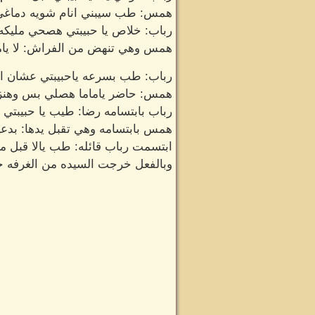
همس: طب سيبني انام شويه دماغي 
رباب: خلاص يا حبيبتي هصحي مليكه
همس وهي تنهض من الفراش: لا يامام
رباب: طب بسرعه ياحبيبتي عشان اس
همس: حاضر ياماما هصلي بس وهنزل
رباب بابتسامه رضا: طيب يا حبيبت
همس بابتسامه وهي تقبل يدها: بدعيلك
ابتسمت رباب قائله: طب يالا قبل م
وبالفعل خرجت السيده من الغرفه حتى