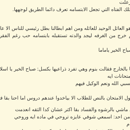
 زعلت
الفتاه التي تجعل الابتسامه تعرف دائما الطريق لوجهها.
و العائل الوحيد للعائله ومن اهم ابطالنا بطل رئيسي للناس الا ع
م خرج من الغرفه ليجد والدته تستقبله بابتسامه حب رغم الفق
اح الخير ياماما
الخارج فقالت بنوم وهي تفرد ذراعيها بكسل: صباح الخير يا اسلا
متحانات ايه
حسبي الله ونعم الوكيل فيهم
الامتحان بالنص للطلاب الا بياخدوا عندهم دروس اما احنا بقا فربنا
د ماشي بالرشوه والفساد بقا اكتر عشان كدا الثقه انعدمت
ل من احد: اسمعي شوفي عايزه تروحي في ماده ايه وروحي
م