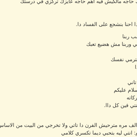
ك حاجه مالكيش فيه اهم حاجه عايزك تركزي في درستك
ا احنا بنشجع على الفساد دا.
ضب ربنا
كي وربنا مش هضيع تعبك
حترمي نفسك
اني
لام عليكم
كاته
ي فين كل داا.
لف مره مترحيش الفرن دا تاتي ولا تخرجي من البيت من الاساس
: انتي ليه بتحبي ديما تكسري كلامي