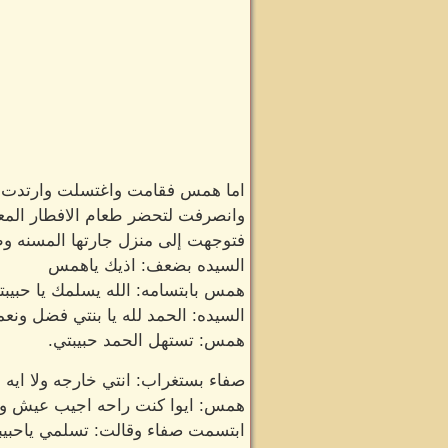
اما همس فقامت واغتسلت وارتدت جل
وانصرفت لتحضر طعام الافطار المعت
فتوجهت إلى منزل جارتها المسنه و
السيده بضعف: اذيك ياهمس
همس بابتسامه: الله يسلمك يا حبيبت
السيده: الحمد لله يا بنتي فضل ونعم
همس: تستهل الحمد حبيبتي.
صفاء بستغراب: انتي خارجه ولا ايه
همس: ايوا كنت راحه اجيب عيش وطع
ابتسمت صفاء وقالت: تسلمي ياحبيب