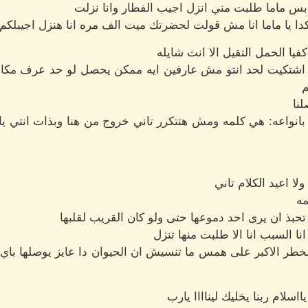
س ماما طلبت مني انزل اجيب الفطار وانا نزلت
كدا يا ماما انا مش قولت لحضرتك ميت الف مره انا هنزل اجيبلكم
كفيا الحمل التقيل الا انت شايله
ت اشتكيت لحد انتو مش عارفين ايه ممكن يحصل لو حد عرف مكانا 
م
نا
انواعه: هي كلمه ومش هتتكرر تاني خروج من هنا وبذات انتي 
ا اعيد الكلام تاني
مه
حبذ ان يرى احد دموعها حتى ولو كان القريب لقلبها
نا السبب انا الا طلبت منها تنزل
ا الخطر الاكبر على همس ما تنسيش ان الحيوان دا عايز يوصلها ب
سلام ربنا يخليك ليناااا يارب