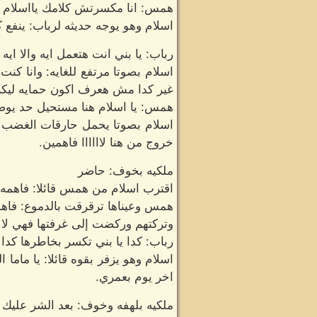
همس: انا مكسرتش كلامك يااسلام ب
اسلام وهو يوجه حديثه لرباب: ينفع 
رباب: يا بني انت هتعمل ايه والا ايه 
اسلام بصوتا مرتفع للغايه: وانا كن
غير كدا مش هعرف اكون حمايه ليك
همس: يا اسلام هنا مستحيل حد يوصل
اسلام بصوتا يحمل حارقات الغضب ب
خروج من هنا لاااااا فاهمين.
ملكيه بخوف: حاضر
اقترب اسلام من همس قائلا: فاهمه ول
همس وعيناها ترقرقت بالدموع: فاه
وتركتهم وركضت إلى غرفتها فهي لا ت
رباب: كدا يا بني تكسر بخاطرها كدا ا
اسلام وهو يزفر بقوه قائلا: يا مام
اخر يوم بعمري.
ملكيه بلهفه وخوف: بعد الشر عليك ياا