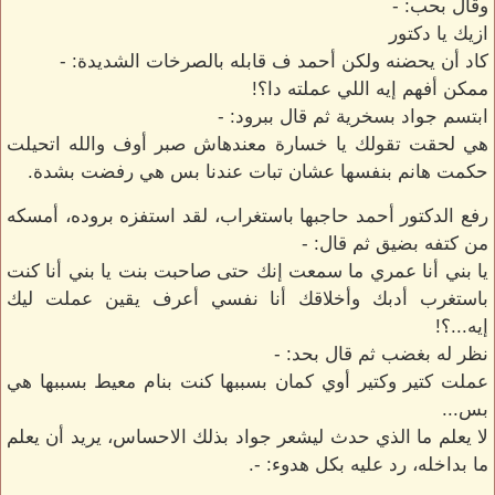
وقال بحب: -
ازيك يا دكتور
كاد أن يحضنه ولكن أحمد ف قابله بالصرخات الشديدة: -
ممكن أفهم إيه اللي عملته دا؟!
ابتسم جواد بسخرية ثم قال ببرود: -
هي لحقت تقولك يا خسارة معندهاش صبر أوف والله اتحيلت
حكمت هانم بنفسها عشان تبات عندنا بس هي رفضت بشدة.
رفع الدكتور أحمد حاجبها باستغراب، لقد استفزه بروده، أمسكه
من كتفه بضيق ثم قال: -
يا بني أنا عمري ما سمعت إنك حتى صاحبت بنت يا بني أنا كنت
باستغرب أدبك وأخلاقك أنا نفسي أعرف يقين عملت ليك
إيه...؟!
نظر له بغضب ثم قال بحد: -
عملت كتير وكتير أوي كمان بسببها كنت بنام معيط بسببها هي
بس...
لا يعلم ما الذي حدث ليشعر جواد بذلك الاحساس، يريد أن يعلم
ما بداخله، رد عليه بكل هدوء: -.