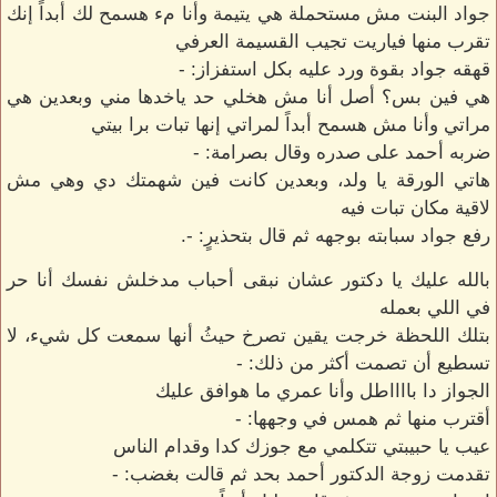
جواد البنت مش مستحملة هي يتيمة وأنا مء هسمح لك أبداً إنك
تقرب منها فياريت تجيب القسيمة العرفي
قهقه جواد بقوة ورد عليه بكل استفزاز: -
هي فين بس؟ أصل أنا مش هخلي حد ياخدها مني وبعدين هي
مراتي وأنا مش هسمح أبداً لمراتي إنها تبات برا بيتي
ضربه أحمد على صدره وقال بصرامة: -
هاتي الورقة يا ولد، وبعدين كانت فين شهمتك دي وهي مش
لاقية مكان تبات فيه
رفع جواد سبابته بوجهه ثم قال بتحذيرٍ: -.
بالله عليك يا دكتور عشان نبقى أحباب مدخلش نفسك أنا حر
في اللي بعمله
بتلك اللحظة خرجت يقين تصرخ حيثُ أنها سمعت كل شيء، لا
تسطيع أن تصمت أكثر من ذلك: -
الجواز دا بااااطل وأنا عمري ما هوافق عليك
أقترب منها ثم همس في وجهها: -
عيب يا حبيبتي تتكلمي مع جوزك كدا وقدام الناس
تقدمت زوجة الدكتور أحمد بحد ثم قالت بغضب: -