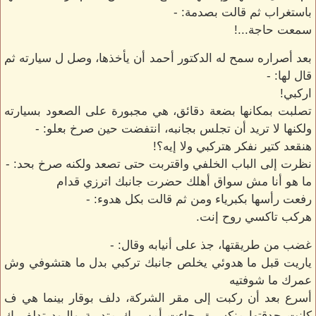
باستغراب ثم قالت بصدمة: -
سمعت حاجة...!
بعد أصراره سمح له الدكتور أحمد أن يأخذها، وصل ل سيارته ثم
قال لها: -
اركبي!
تصلبت بمكانها بضعة دقائق، هي مجبورة على الصعود بسيارته
ولكنها لا تريد أن تجلس بجانبه، انتفضت حين صرخ بعلو: -
هنقعد كتير نفكر هتركبي ولا إيه؟!
نظرت إلى الباب الخلفي واقتربت حتى تصعد ولكنه صرخ بحد: -
ما هو أنا مش سواق أهلك حضرت جانبك اترزي قدام
رفعت رأسها بكبرياء ومن ثم قالت بكل هدوء: -
هركب تاكسي روح إنت.
غضب من طريقتها، جذ على أنيابه وقال: -
ياريت قبل ما هدوئي يخلص جانبك تركبي بدل ما هتشوفي وش
عمرك ما شوفتيه
أسرع بعد أن ركبت إلى مقر الشركة، دلف بوقار بينما هي ف
كانت حدقتها منكسرة، جاءت أمس ك متدربة واليود تدلف ك