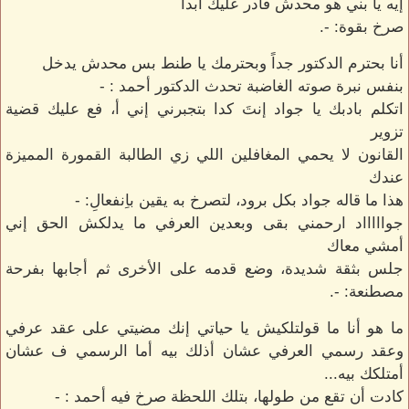
إيه يا بني هو محدش قادر عليك أبداً
صرخ بقوة: -.
أنا بحترم الدكتور جداً وبحترمك يا طنط بس محدش يدخل
بنفس نبرة صوته الغاضبة تحدث الدكتور أحمد : -
اتكلم بادبك يا جواد إنتَ كدا بتجبرني إني أ، فع عليك قضية
تزوير
القانون لا يحمي المغافلين اللي زي الطالبة القمورة المميزة
عندك
هذا ما قاله جواد بكل برود، لتصرخ به يقين باِنفعالِ: -
جواااااد ارحمني بقى وبعدين العرفي ما يدلكش الحق إني
أمشي معاك
جلس بثقة شديدة، وضع قدمه على الأخرى ثم أجابها بفرحة
مصطنعة: -.
ما هو أنا ما قولتلكيش يا حياتي إنك مضيتي على عقد عرفي
وعقد رسمي العرفي عشان أذلك بيه أما الرسمي ف عشان
أمتلكك بيه...
كادت أن تقع من طولها، بتلك اللحظة صرخ فيه أحمد : -