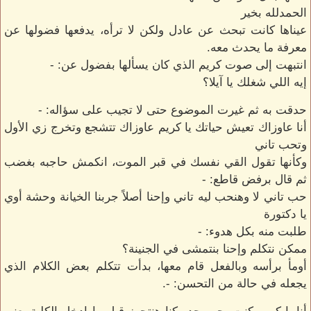
الحمدلله بخير
عيناها كانت تبحث عن عادل ولكن لا ترأه، يدفعها فضولها عن
معرفة ما يحدث معه.
انتبهت إلى صوت كريم الذي كان يسألها بفضول عن: -
إيه اللي شغلك يا آيلا؟
حدقت به ثم غيرت الموضوع حتى لا تجيب على سؤاله: -
أنا عاوزاك تعيش حياتك يا كريم عاوزاك تتشجع وتخرج زي الأول
وتحب تاني
وكأنها تقول القي نفسك في قبر الموت، انكمش حاجبه بغضب
ثم قال برفض قاطع: -
حب تاني لا وهنحب ليه تاني وإحنا أصلاً جربنا الخيانة وحشة أوي
يا دكتورة
طلبت منه بكل هدوء: -
ممكن نتكلم وإحنا بنتمشى في الجنينة؟
أومأ برأسه وبالفعل قام معها، بدأت تتكلم بعض الكلام الذي
يجعله في حالة من التحسن: -.