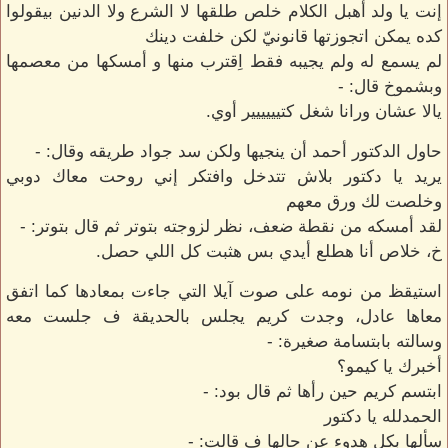
إنت يا ولد أهبل الكلام خلص طلقها لا الشرع ولا الدنين بيقولوا
كده يمكن اتجوزتها قانونيّ لكن خلفت دينك
لم يسمع له ولم يجيبه فقط اِقترب منها و أمسكها من معصمها
وبشموخ قال: -
يالا عشان ورانا شغل كتيييييير أوي.
حاول الدكتور أحمد أن ينجيها ولكن سد جواد طريقه وقال: -
يريد يا دكتور بلاش تتدخل وافتكر إني روحت معاك دوبي
وخلصت لك ورق معهم
لقد أمسكه من نقطة ضعف، نظر لزوجته بتوتر ثم قال بتوتر: -
خ، خلاص أنا هطلع أيدي بس هثبت كل اللي حصل.
استيقظ من نومه على صوت آيلا التي جاءت بمعادها كما اتفق
معاها عادل، وجدت كريم يجلس بالحديقة ف جلست معه
وسالته بابتسامة صغيرة: -
أخبرك يا كيمو؟
ابتسم كريم حين رأها ثم قال بود: -
الحمدلله يا دكتور
سألها بكل هدوء عن حالها ف قالت: -