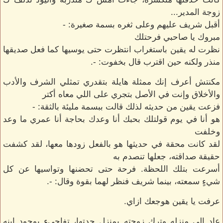
زوجة المدير...
أقبل شريف عليهم وعلى ثغره بسمة صغيرة: -
مبروك يا صاحبي فرحتلك
نظرت له يقين باستغراب انتظرت حتى يوسيها كما فعل صديقها
منذر ولكنه حين اقترب قال بخفوت: -.
مكنتش أعرف إنك ممثلة هايلة بتقدري تمثلي الشرف والأدب
والأخلاق وإنت في الأصل بتجري على اللي معاه أكتر
فزعت يقين من حديثه لذلك قالت ببسمة مليئة بالثقة: -
هو أنا في يوم قولتلك بحبك أنا وعدك بحاجة أنا عمري ما وعد
وخلفت
لقد كانت محقة في حديثها هو بالفعل زودها معها، لقد كشفت
حقيقة صداقته، جعلها تنصدم به
أسرعت بتلك اللحظة. فرحة حتى تحضنها وتواسيها عن كل
شيءٍ سمعته، بينما شريف فنظر لهما بقوة وقال: -.
عرفت يا يقين هوجعك ازاي.
عاد إلى منزله وترك زوجته بمنزل جدتها، تفاجىء بوجود ابنه