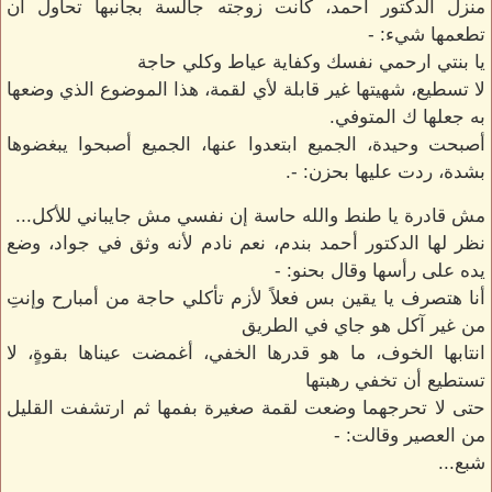
منزل الدكتور أحمد، كانت زوجته جالسة بجانبها تحاول أن
تطعمها شيء: -
يا بنتي ارحمي نفسك وكفاية عياط وكلي حاجة
لا تسطيع، شهيتها غير قابلة لأي لقمة، هذا الموضوع الذي وضعها
به جعلها ك المتوفي.
أصبحت وحيدة، الجميع ابتعدوا عنها، الجميع أصبحوا يبغضوها
بشدة، ردت عليها بحزن: -.
مش قادرة يا طنط والله حاسة إن نفسي مش جايباني للأكل...
نظر لها الدكتور أحمد بندم، نعم نادم لأنه وثق في جواد، وضع
يده على رأسها وقال بحنو: -
أنا هتصرف يا يقين بس فعلاً لأزم تأكلي حاجة من أمبارح وإنت‌ِ
من غير آكل هو جاي في الطريق
انتابها الخوف، ما هو قدرها الخفي، أغمضت عيناها بقوةٍ، لا
تستطيع أن تخفي رهبتها
حتى لا تحرجهما وضعت لقمة صغيرة بفمها ثم ارتشفت القليل
من العصير وقالت: -
شبع...