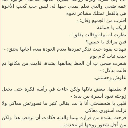
عمه ضحى والذي يعلم بمدى حبها له، ليس حب كحب الأخوة
هي بالفعل تمتلك مشاعر نحوه
اقترب من الجميع وقال: -
ازيكم يا جماعة
نظرت له نبيلة وقالت بقلق: -
فين مراتك يا حبيبي؟
تنهدت بقوة حيث تذكر تمردها بعدم العودة معه، أجابها بحنق: -
حبت تبات كام يوم
شعرت ضحى ب أن الحظ يحالفها بشدة، قامت من مكانها ثم
قالت بدلال: -
علوش وحشتني.
لا يطيقها، يبغض دلالها ولكن جاءت في رأسه فكرة حتى يجعل
زوجته تعود أسيرة بين يده: -
قلبي يا ضحضحتي أنا يا بت بقالي كتير ما تصورتش معاكي ولا
نزلت استوري معاكي
فرحت بشدة من قراره بينما والدته فكادت أن ترفض هذا ولكن
من أجل شعور زوجها لم تتحدث...