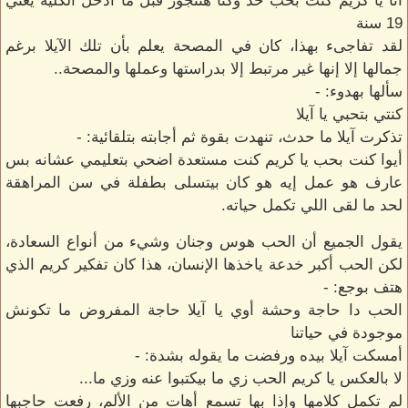
أنا يا كريم كنت بحب حد وكنا هنتجوز قبل ما ادخل الكلية يعني
19 سنة
لقد تفاجىء بهذا، كان في المصحة يعلم بأن تلك الآيلا برغم
جمالها إلا إنها غير مرتبط إلا بدراستها وعملها والمصحة..
سألها بهدوء: -
كنتي بتحبي يا آيلا
تذكرت آيلا ما حدث، تنهدت بقوة ثم أجابته بتلقائية: -
أيوا كنت بحب يا كريم كنت مستعدة اضحي بتعليمي عشانه بس
عارف هو عمل إيه هو كان بيتسلى بطفلة في سن المراهقة
لحد ما لقى اللي تكمل حياته.
يقول الجميع أن الحب هوس وجنان وشيء من أنواع السعادة،
لكن الحب أكبر خدعة ياخذها الإنسان، هذا كان تفكير كريم الذي
هتف بوجع: -
الحب دا حاجة وحشة أوي يا آيلا حاجة المفروض ما تكونش
موجودة في حياتنا
أمسكت آيلا بيده ورفضت ما يقوله بشدة: -
لا بالعكس يا كريم الحب زي ما بيكتبوا عنه وزي ما...
لم تكمل كلامها وإذا بها تسمع أهات من الألم، رفعت حاجبها