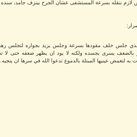
س لازم ننقله بسرعة المستشفى عشان الجرح بينزف جامد، سنده مع
رار:
الذي جلس خلف مقودها بسرعة وجلس يزيد بجواره لتجلس رهف
عر بالضعف يسرى بجسده ولكنه لا يود ان يظهر ضعفه حتى لا 
ه لتغمض عينيها المبتلة بالدموع تدعوا الله في سرها ان ينجيه.