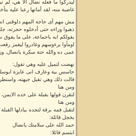
ليدركوا ما فعله نضال الا هي، لم ت
غاضبة منه، لقد أماتها رعبا عليه بت
مش مهم أى حاجة المهم دلوقتى انه
ذهبوا وراءه حتى أدخلوه حجرته، جل
بقولكم ايه ياجماعة، على ما يفوق نض
اومأوا برءوسهم وغادروا ليغمز رف
عمى ده والله حتة سكرة يانضال، و
نهضت لتميل عليه وهي تقول:
حاسس بية وعارف انى عايزة ابوسك
قالت ذلك وهي تقبل جبهته، واستطرد
ومن هنا
لتقرن قولها بقبلة على خده الايمن، 
ومن هنا
لتقبل فمه برقة لتجده يبادلها القب
بخجل قائلة:
حمد الله على سلامتك يانضال
ابتسم قائلا: