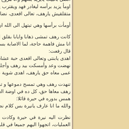
اومأ يزيد برأسه ليغادر فهد ويقترب ي
متقلقيش يارهف، تعالى اقعدى، نضال
أومأت برأسها وهي تبتهل الى الله ا
كانت رهف تمشى ذهابا وايابا بقلق 
انا مش فاهمة حاجة، لما الاصابة بس
قال رفعت:
اهدى يابنتى وتعالى اقعدى حبة عشا
نهضت وعد وأمسكت بيد رهف وأجلسته
عمى معاه حق يارهف، اهدى شوية عش
تنهدت رهف وهي تمسح دموعها و تدلك
رهف معاها حق، كل ده في اوضة العم
همس بدوره في حيرة قائلا:
والله ما انا عارف يانيرة بس كلام 
نظرت اليه نيرة في حيرة وكادت ا
العمليات، اتجهوا اليهم جميعا في قلق