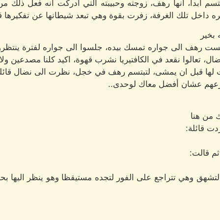
بتسم أبدا، انها رهف، زوجته وحبيبته التي أدركت أنه فعل ذلك م
أخره داخل تلك الغرفة، زفرت بقوة وهي تبعد شيطانها عن تفكيرها قا
 بخير
ست رهف الى جواره تمسك بيده، جلسوا الى جواره لفترة ينتظرو
ال، تعالوا نقعد في الكافتيريا نشرب قهوة، اكيد كلنا مصدعين ولا 
عت لها قبل ان يمشى، لتبتسم رهف في خجل، نظرت الى نضال قائ
زعهم عشان أفضل معاك لوحدى..
 من هنا
ت قائلة:
ثم قالت:
لة لتشهق وهي تتراجع على الفور لتجده مستيقظا وهو ينظر اليها ب