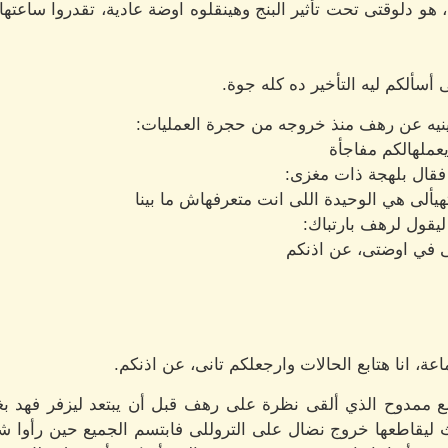
هو دلوقتى تحت تأثير البنج وهينقلوه اوضة عادية، تقدروا ساعته
سألكم ليه التأخير ده كله جوة.
ينيه عن رهف منذ خروجه من حجرة العمليات:
عملهالكم مفاجأة
قال بلهجة ذات مغزى:
ألى هي الوحيدة اللى انت متعرفهاش ما بينا
يقول لرهف بارتباك:
نى في اوضتى، عن اذنكم
عة، انا هتابع الحالات وارجعلكم تانى، عن اذنكم.
م مع ممدوح الذي ألقى نظرة على رهف قبل أن يبتعد ليزفر فهد 
ليقاطعها خروج نضال على التروللى فابتسم الجميع حين رأوا ش