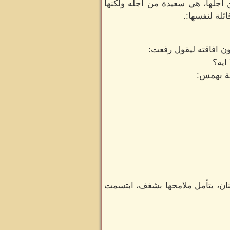
ن أجلها، هي سعيدة من أجله ولكنها
ئلة لنفسها:.
ن افاقته ليقول رفعت:
ايه؟
لة بهمس:
حنان، يتأمل ملامحها بشغف، ابتسمت