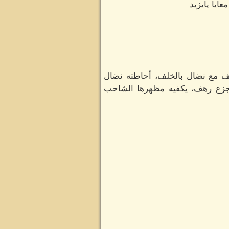
ايا يايزيد
 مع نضال بالخلف، أحاطته نضال
تجزع رهف، يكفيه مظهرها الشاحب