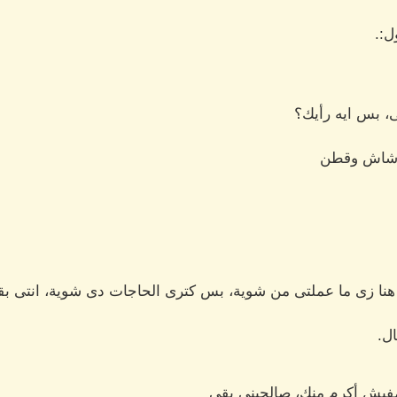
ل:.
ى، بس ايه رأيك؟
 شاش وقطن
نا زى ما عملتى من شوية، بس كترى الحاجات دى شوية، انتى بقي
ل.
فيش أكرم منك، صالحينى بقى