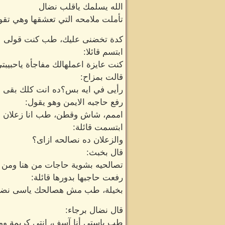
الله يسلمك ياقلب نضال
تأملت ملامحه التي تعشقها وهي تقو
كدة تخضنى عليك، طب كنت قولى
ابتسم قائلا:
كنت عايزة اعملهالك مفاجأة ياحبيبت
قالت بمزاح:
رأيى في ايه بس؟ده انت كلك بقى
رفع حاجبه الايمن وهو يقول:
اممم، شاش وقطن، طب انا زعلان
ابتسمت قائلة:
والزعلان ده نصالحه ازاى؟
قال بخبث:
تصالحيه بشوية حاجات من هنا ومن ه
رفعت حاجبها بدورها قائلة:
بخيلة، طب مش هصالحك ياسى نضا
قال نضال برجاء:
طب ياستى أنا آسف، انتى كريمة وم