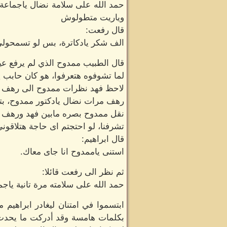
حمد الله على سلامة نضال ياجماعة، 
وياريت متطولوش
قال رفعت:
الف شكر يادكاترة، بس لو تسمحولى أ
قال الطبيب ممدوح الذي لم يرفع ع
لما تشوفوه هتعرفوا، هو كان حابب ي
لاحظ فهد نظرات ممدوح الى رهف ف
رهف مرات نضال يادكتور ممدوح، بتهي
نقل ممدوح بصره مابين فهد ورهف ل
تشرفنا، لو احتجتم اى حاجة هتلاقو
قال ابراهيم:
استنى ياممدوح انا جاى معاك.
ثم نظر الى رفعت قائلا:
حمد الله على سلامته مرة تانية ياجما
ابتسموا في امتنان ليغادر ابراهي
بكلمات هامسة وقد أدركت ما يحدث 