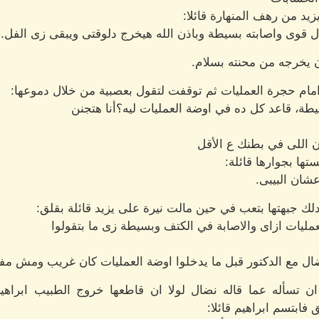
زيد من رهف المنهارة قائلا:
 قوى واصابته بسيطة وباذن الله هيخرج دلوقتى ويبقى زى الفل.
ن يخرجه من محنته بسلام.
امام حجرة العمليات ثم توقفت لتقول بعصبية من خلال دموعها:
يطة، قاعد كل ده في اوضة العمليات ليه؟أنا هتجنن
ن اللى في بطنك ع الأقل
ا بجوارها قائلة:
ان البيبى.
 جبهتها بتعب في حين مالت نيرة على يزيد قائلة بقلق:
ليات ازاى والاصابة في الكتف وبسيطة زى ما بتقولوا
نضال مع الدكتور قبل ما يدخلوا اوضة العمليات كان غريب ومش مفه
ن تسأله عما قاله نضال لولا ان قاطعها خروج الطبيب ابرا
 فابتسم ابراهيم قائلا: