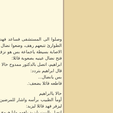
وصلوا الى المستشفى فساعد فهد و
الطوارئ تتبعهم رهف، وضعوا نضال ع
الاصابة بسيطة ياجماعة بس هو نزف 
فتح نضال عينيه بصعوبة قائلا:
ابراهيم، اتصل بالدكتور ممدوح حالا و
قال ابراهيم بتردد:
بس يانضال...
قاطعه قائلا بضعف:.
حالا ياابراهيم
أومأ الطبيب برأسه واشار للمرضين
ليزفر فهد قائلا ليزيد:
اتصل بالبيت يايزيد بلغهم وانا هروح