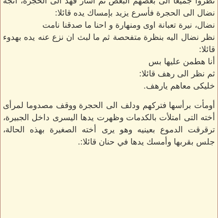
نظروا جميعا الى بعضهم البعض ثم أشار فهد الى الحجرة، اتجه
نضال الى الحجرة فأسرع يزيد بإمساك يده قائلا:
نضال، نيرة تعبانة اوى ومنهارة و احنا ما صدقنا نامت
نظر نضال اليه بنظرة متفحصة ثم ما لبث ان نزع عنه يده بهدوء
قائلا:
أنا هطمن عليها بس
ثم نظر الى رهف قائلا:
خليكى معاهم يارهف.
أومأت برأسها فتركهم ودلف الى الحجرة ووقف مصدوما لمرأى
أخته التى امتلأت بالكدمات وظهرت يدها اليسرى داخل الجبيرة،
ترقرقت الدموع بعينيه وهو يرى أخته الصغيرة بهذه الحالة،
جلس بقربها وأمسك يدها في حنان قائلا:.