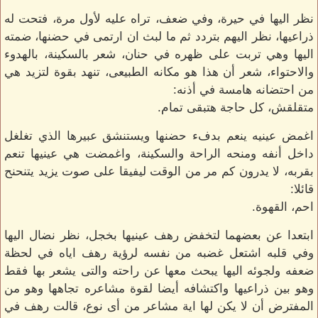
نظر اليها في حيرة، وفي ضعف، تراه عليه لأول مرة، فتحت له
ذراعيها، نظر اليهم بتردد ثم ما لبث ان ارتمى في حضنها، ضمته
اليها وهي تربت على ظهره في حنان، شعر بالسكينة، بالهدوء
والاحتواء، شعر أن هذا هو مكانه الطبيعى، تنهد بقوة لتزيد هي
من احتضانه هامسة في أذنه:
متقلقش، كل حاجة هتبقى تمام.
اغمض عينيه ينعم بدفء حضنها ويستنشق عبيرها الذي تغلغل
داخل أنفه ومنحه الراحة والسكينة، واغمضت هي عينيها تنعم
بقربه، لا يدرون كم مر من الوقت ليفيقا على صوت يزيد يتنحنح
قائلا:
احم، القهوة.
ابتعدا عن بعضهما لتخفض رهف عينيها بخجل، نظر نضال اليها
وفي قلبه اشتعل غضبه من نفسه لرؤية رهف اياه في لحظة
ضعفه ولجوئه اليها يبحث معها عن راحته والتى يشعر بها فقط
وهو بين ذراعيها واكتشافه أيضا لقوة مشاعره تجاهها وهو من
المفترض أن لا يكن لها اية مشاعر من أى نوع، قالت رهف في