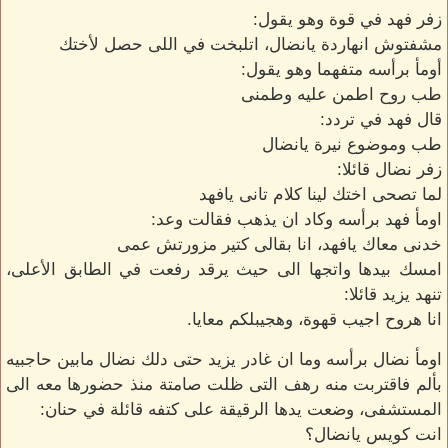
زفر فهد في قوة وهو يقول:
مشفتوش انهاردة يانضال، اتلبخت في اللى حصل لأختك
أومأ برأسه متفهما وهو يقول:
طب روح اطمن عليه وطمنى
قال فهد في تردد:
طب وموضوع نيرة يانضال
زفر نضال قائلا:
لما تصحى اختك لينا كلام تانى يافهد
اومأ فهد برأسه وكاد ان يذهب فقالت وعد:
خدنى معاك يافهد، انا بقالى كتير مزورتش عمى
امسك بيدها واتجها الى حيث يرقد رفعت في الطابق الأعلى،
تنهد يزيد قائلا:
انا هروح اجيب قهوة، وهجيبلكم معايا.
اومأ نضال برأسه وما ان غادر يزيد حتى دلك نضال مابين حاجبيه
بألم فاقتربت منه رهف التى ظلت صامتة منذ حضورها معه الى
المستشفى، وضعت يدها الرقيقة على كتفه قائلة في حنان:
انت كويس يانضال؟