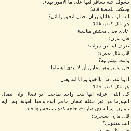
نشوف حتة تسافر فيها على ما الأمور تهدى
وسكت للحظة قائلا:
انت ليه مقلتليش ان نضال اتجوز يانائل؟
هز نائل كتفيه قائلا:
عادى يعنى مجتش مناسبة
قال مازن:
تعرف ايه عن مراته؟
قال نائل بحيرة:
وانت مهتم ليه؟
قال مازن وهو يحاول أن لا يبدى اهتماما:.
أدينا بندردش ياأخويا ورانا ايه يعنى
هز نائل كتفيه قائلا:
كل اللى أعرفه انها بنت واحد صاحب ابو نضال وان نضال
اتجوزها من غير حفلة عشان خاطر أبوه وامها العيانة، بس ايه
يامازن، مراته دى صاروخ، حاجة كدة تستخسرها فيه
قال مازن بسخرية:
انت هتقولى؟
قال نائل بحيرة: