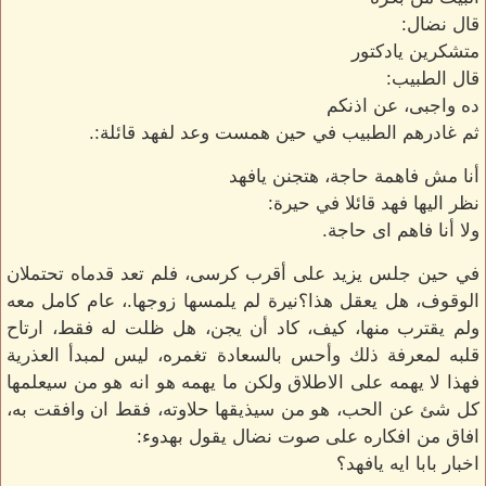
قال نضال:
متشكرين يادكتور
قال الطبيب:
ده واجبى، عن اذنكم
ثم غادرهم الطبيب في حين همست وعد لفهد قائلة:.
أنا مش فاهمة حاجة، هتجنن يافهد
نظر اليها فهد قائلا في حيرة:
ولا أنا فاهم اى حاجة.
في حين جلس يزيد على أقرب كرسى، فلم تعد قدماه تحتملان
الوقوف، هل يعقل هذا؟نيرة لم يلمسها زوجها.، عام كامل معه
ولم يقترب منها، كيف، كاد أن يجن، هل ظلت له فقط، ارتاح
قلبه لمعرفة ذلك وأحس بالسعادة تغمره، ليس لمبدأ العذرية
فهذا لا يهمه على الاطلاق ولكن ما يهمه هو انه هو من سيعلمها
كل شئ عن الحب، هو من سيذيقها حلاوته، فقط ان وافقت به،
افاق من افكاره على صوت نضال يقول بهدوء:
اخبار بابا ايه يافهد؟