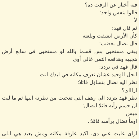
فيه أخبار عن الزفت ده؟
قالوا بنفس واحد:
لأ
ثم قال فهد:
كأن الأرض انشقت وبلعته
قال نضال بغضب:
يبقى مستخبى بس قسما بالله لو مستخبى في سابع أرض
هجيبه وهدفعه التمن غالى أوى
قال فهد في تردد:
الحل الوحيد عشان نعرف مكانه في ايدك انت
نظر اليه نضال بتساؤل قائلا:
ازاااى؟
نظر فهد بتردد الى رهف التى تعجبت من نظرته اليها ثم ما لبث
ان حسم رأيه قائلا لنضال:
ميس
اومأ نضال برأسه قائلا:.
ازاى غابت عني دى، اكيد عارفة مكانه ومش بعيد هي اللى