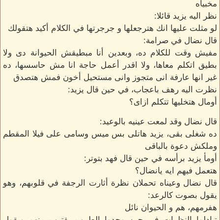
مخبياه
نظر اليه يزيد قائلا:
لو مثلت عليها انك هترجعلها و جرجرتها في الكلام أكيد هتقولك
قال نضال في صرامة:
مفيش وقت للكلام ده، وبعدين أنا مبطيقش الحيوانة دى ولا
بطيق اتكلم معاها، ولا اقدر أعمل حاجة انا مش حاسسها، ده
غير انها عارفة انى متجوز وانى مستحيل أخون فمش هتصدق
نظرت اليه رهف باعجاب، في حين قال يزيد:
أومال هتخليها تتكلم ازاى؟
قال نضال وقد لمعت عينيه بالوعيد:
ده شغلى بقى، يزيد هاتلى بس ميس وسامى على فيلا المقطم
وملكش دعوة بالباقى
أومأ يزيد برأسه في حين قال فهد بتوتر:
هتعمل فيهم ايه يانضال؟
قال نضال وعيناه تحملان نظرة أثارت الرجفة في قلوبهم، وهو
يقول بصوت كالرعد:
هفرمهم، هم و الحيوان نائل
تبادلوا النظرات في حين وجدوا الطبيب يقترب منهم ويقول