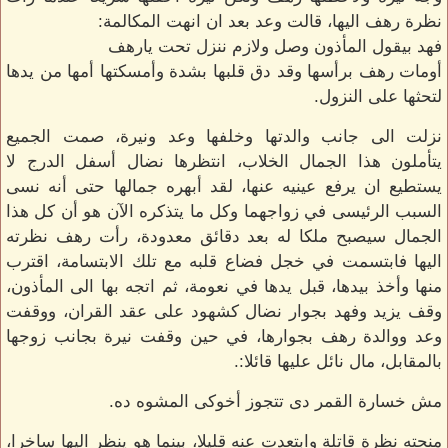
نظرة رهف اليها، قالت وعد بعد ان انهت المكالمة:
فهد بيقول المأذون وصل ولازم ننزل تحت يارهف
أومات رهف برأسها وقد دق قلبها بشدة وأمسكتها أمها من يدها
لتحثها على النزول.
نزلت الى جانب والدتها وخلفها وعد ونيرة، صمت الجميع
يتأملون هذا الجمال الخلاب، انتظرها نضال أسفل الدرج لا
يستطيع ان يرفع عينيه عنها، لقد أبهره جمالها حتى أنه نسى
السبب الرئيسى في زواجهما وكل ما يتذكره الآن هو أن كل هذا
الجمال سيصبح ملكا له بعد دقائق معدودة، رأت رهف نظرته
اليها فابتسمت في خجل فضاع قلبه مع تلك الابتسامة، اقترب
منها وأخذ بيدها، قبل يدها في نعومة، ثم اتجه بها الى المأذون،
وقف يزيد وفهد بجوار نضال كشهود على عقد القران، ووقفت
وعد ووالدة رهف بجوارها، في حين وقفت نيرة بجانب زوجها
بالمقابل، مال نائل عليها قائلا:.
مش خسارة القمر دى تتجوز أخوكى المشوه ده.
منحته نظرة قاتلة وابتعدت عنه قليلا، بينما هو ينظر اليها ساخرا،