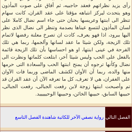
رأى يزيد نظراتهم فعقد حاجبيه، ثم أفاق على صوت المأذون
وهو يتحدث ليركز انتباهه مؤقتا على عقد القران، كانت سهام
تنظر الى ابنتها وعريسها بحنان حتى جاء اسم نضال كاملا على
لسان المأذون لتتسع عيناها بصدمة وتنظر الى نضال الذى نظر
اليها ببرود، اذا فهو يعرف، كادت ان تصرخ معلنة رفضها لاتمام
تلك الزيجة، ولكن شيئا ما عقد لسانها وألجمها، ربما هي تلك
الفرحة في عينى ابنتها، او هو احساسها بأن تلك الزيجة قائمة
بالفعل على الحب وليس شيئا آخر، ابتلعت كلماتها ونظرت الى
نضال وكأنها ترجوه أن يمنح ابنتها الحب والسعادة التى حرمها
منها والده، ربما آن الأوان لكشف الماضى وربما فات الآوان
على الغفران، هي لا تعرف، كل ما تعرفه الآن أن عقد القران قد
تم وأصبحت ابنتها زوجة لابن رفعت الجبالى، رفعت الجبالى،
حبيبها السابق، حبيبها الخائن، وحبيبها الوحيييييد.
الفصل التالي
رواية نصفي الآخر للكاتبة شاهندة الفصل التاسع