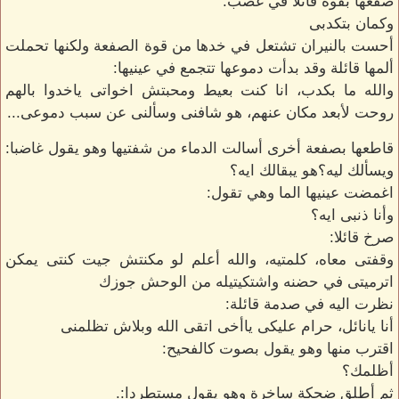
صفعها بقوة قائلا في غضب:
وكمان بتكدبى
أحست بالنيران تشتعل في خدها من قوة الصفعة ولكنها تحملت
ألمها قائلة وقد بدأت دموعها تتجمع في عينيها:
والله ما بكدب، انا كنت بعيط ومحبتش اخواتى ياخدوا بالهم
روحت لأبعد مكان عنهم، هو شافنى وسألنى عن سبب دموعى...
قاطعها بصفعة أخرى أسالت الدماء من شفتيها وهو يقول غاضبا:
ويسألك ليه؟هو يبقالك ايه؟
اغمضت عينيها الما وهي تقول:
وأنا ذنبى ايه؟
صرخ قائلا:
وقفتى معاه، كلمتيه، والله أعلم لو مكنتش جيت كنتى يمكن
اترميتى في حضنه واشتكيتيله من الوحش جوزك
نظرت اليه في صدمة قائلة:
أنا يانائل، حرام عليكى ياأخى اتقى الله وبلاش تظلمنى
اقترب منها وهو يقول بصوت كالفحيح:
أظلمك؟
ثم أطلق ضحكة ساخرة وهو يقول مستطردا:.