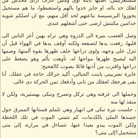
متستغربيش، أصلها باينة اوى ومش عارف ازاى محدش من
اهلك خد باله، او جايز خدوا بالهم واستعبطوا، ما هم مستحيل
يجوزوا البرنسيسة بتاعتهم لحد أقل منهم، مع ان اصلكم شوية
خدامين مكنتش ارضى حتى أشغلهم عندى.
وصل الغضب بنيرة الى الذروة وهي تراه يهين أعز الناس الى
قلبها، رفعت يدها لتصفعه ولكنه أوقف يدها في الهواء قبل أن
تنزل على وجهه، ولوى ذراعها خلف ظهرها بقوة آلمتها، وضمها
اليه ليصبح ظهرها مواجها له، تأوهت بألم وهو يضغط على
ذراعها واقترب من أذنها قائلا بصوت كالفحيح:
عايزة تضربينى يابنت الجبالى، أكيد جرالك حاجة في عقلك، أنا
بقى هرجعك لعقلك من تانى وأدفعك تمن الحركة دى غالى.
وحملها الى غرفته وهي تركل وتصرخ وتبكى بهستيرية، ولكن لا
منقذ لها منه
، جلست نيرة تبكى في انهيار وهي تلملم فستانها الممزق حول
جسدها الملئ بالكدمات، كم تتمنى الموت في تلك اللحظة
ولكن الموت يبدو بعيدا عنها، تتساءل في مرارة، إلى متى
ستتحمل؟إلى متى؟