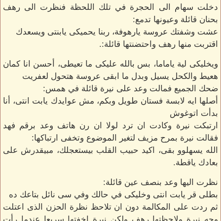
دخلت سهام الى الحجرة في تلك اللحظة فنظرت الى رهف
بحنان قائلة وعيونها تدمع:
عشت وشفتك عروسة يارهوفة، ربنا يحميكى يابنتى ويسعدك
اقتربت منها رهف واحتضنتها قائلة:.
ويخليكى لية ياماما، بس بالله عليكى ما تعيطى، أحسن انا كمان
هعيط والكحل يسيل وبدل ما ابقى عروسة هتحول لعفريت
ضحك الجميع فمالت وعد على نيرة قائلة في همس:
أصلها ايه لابسة فستان طويل وبكم، مش عوايدك يابت انتى، أنا
بدأت اتوغوش
ارتبكت نيرة وكادت ان ترد لولا ان رن هاتف وعد برقم فهد
فقالت نيرة بمرح مزيف لتغير الموضوع وتخفى ارتباكها:
الله يسهلوو بقى، اكيد حبيب القلب بيستعجلك، مبيقدرش على
بعادك ياقطة.
نظرت اليها وعد بنصف عين قائلة:
بطلى قر يابت انتى وخليكى في حالك وفي سى نائل بتاعك ده
ثم ردت على المكالمة دون ان تلاحظ نظرة الحزن الذى اعتلت
وجه نيرة ولاحظتها رهف ولكن نيرة اخفتها سريعا عندما رأت