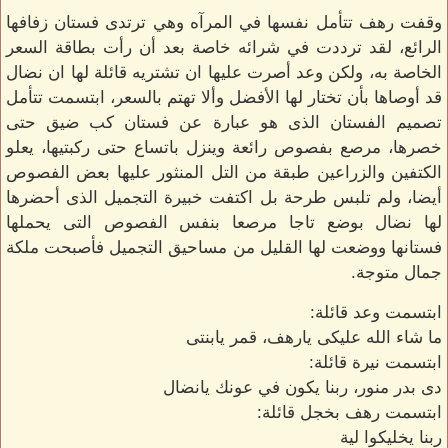
وقفت رهف تتأمل نفسها في المرآه وهي ترتدى فستان زفافها
الرائع، لقد ترددت في شرائه خاصة بعد أن رأت بطاقة السعر
الخاصة به، ولكن وعد أصرت عليها ان تشتريه قائلة لها ان نضال
قد أوصاها بأن تختار لها الأفضل وألا تهتم بالسعر، ابتسمت تتأمل
تصميم الفستان الذى هو عبارة عن فستان كب ضيق حتى
خصرها، مرصع بفصوص رائعة وينزل باتساع حتى ركبتيها، يعلو
الكتفين والزراعين طبقة من التل المنثور عليها بعض الفصوص
أيضا، ولم تلبس طرحة بل اكتفت خبيرة التجميل الذى أحضرها
لها نضال بوضع تاجا مرصعا بنفس الفصوص التى يحملها
فستانها ووضعت لها القليل من مساحيق التجميل فأصبحت ملكة
جمال متوجة.
ابتسمت وعد قائلة:
ما شاء الله عليكى يارهف، قمر يابنتى
ابتسمت نيرة قائلة:
دى بدر منور، ربنا يكون في عونك يانضال
ابتسمت رهف بخجل قائلة:
ربنا يخليكوا لية