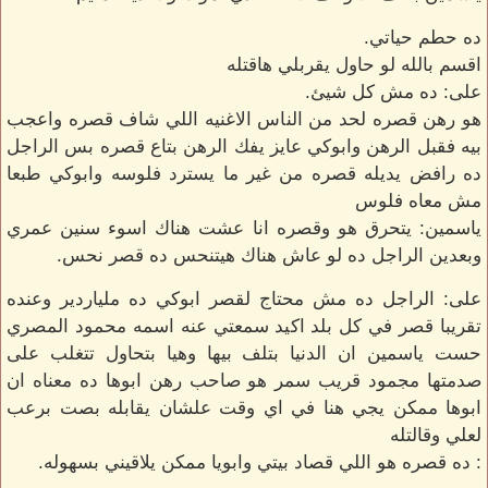
ده حطم حياتي.
اقسم بالله لو حاول يقربلي هاقتله
على: ده مش كل شيئ.
هو رهن قصره لحد من الناس الاغنيه اللي شاف قصره واعجب
بيه فقبل الرهن وابوكي عايز يفك الرهن بتاع قصره بس الراجل
ده رافض يديله قصره من غير ما يسترد فلوسه وابوكي طبعا
مش معاه فلوس
ياسمين: يتحرق هو وقصره انا عشت هناك اسوء سنين عمري
وبعدين الراجل ده لو عاش هناك هيتنحس ده قصر نحس.
على: الراجل ده مش محتاج لقصر ابوكي ده ملياردير وعنده
تقريبا قصر في كل بلد اكيد سمعتي عنه اسمه محمود المصري
حست ياسمين ان الدنيا بتلف بيها وهيا بتحاول تتغلب على
صدمتها مجمود قريب سمر هو صاحب رهن ابوها ده معناه ان
ابوها ممكن يجي هنا في اي وقت علشان يقابله بصت برعب
لعلي وقالتله
: ده قصره هو اللي قصاد بيتي وابويا ممكن يلاقيني بسهوله.