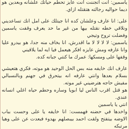
ياسمين: انت اتجننت انت عايز تحطم حياتك علشانه وبعدين هو
ديما حواليه رجالته هتقتله ازاي.
على: انا عارف وعلشان كده انا جيتلك على امل انك تساعديني
ونلاقي خطه نقتله بيها من غير ما حد يعرف وقفت ياسمين
وفضلت تروح وتيجي
ياسمين: لا لا لا لا ما اقدرش، انا بخاف منه جدا، هو بيدرو عليا
وانا عارفه ومش عايزه افكر هيعمل فيا ايه لما يلاقيني
وقفها على ومسكها: عمرك ما كنتي جبانه كده.
عارف انك خايفه منه بس الحل الوحيد هو موته، فكري هتعيشي
بسلام بعدها وانتي عارفه انه بيتحرق في جهنم وبالنسبالي
مفيش حاجه هترضيني غير موته.
هو قتل اقرب الناس ليا ابويا وساره وحطم حياه اغلي انسانه
عندي.
انتي يا ياسمين
واخدها في حضنه فهمست: انا خايفه يا على وحست بباب
الاوضه بيتفتح ولقت احمد بيبصلهم بهدوء فبعدت عن على وهيا
مرتبكه