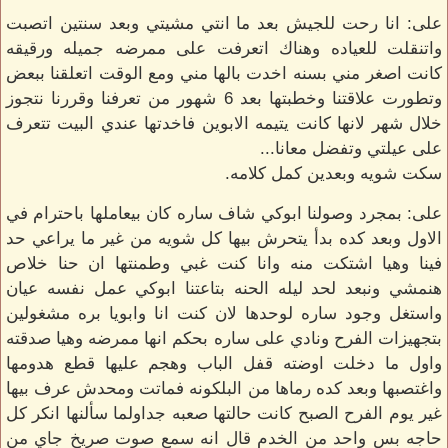
على: انا رحت للجيش بعد ما انتي مشيتي وبعد سنتين اتصبت
واتنقلت للعياده وهناك اتعرفت على ممرضه جميله ورقيقه
كانت اصغر مني بسنه اخدت بالها مني ومع الوقت اتعلقنا ببعض
وتطورت علاقتنا وخطبتها بعد 6 شهور من تعرفنا وقررنا نتجوز
خلال شهر لانها كانت يتيمه الابوين فاخدتها عندي البيت تتعرف
على عيلتي وتفضل معانا...
سكت شويه وبعدين كمل كلامه.
على: بمجرد وصولنا ابوكي شاف ساره كان بيعاملها باحترام في
الاول وبعد كده بدأ يتحرش بيها كل شويه من غير ما يراعي حد
فينا وهيا اشتكت منه وانا كنت غبي وطمنتها ان حنا خلاص
هنمشي ونبعد لحد ليله الحنه بتاعتنا ابوكي عمل نفسه عيان
واستغل وجود ساره لوحدها لان كنت انا وابويا بره مشغولين
بتجهيزات الفرح ونادي على ساره بحكم انها ممرضه وهيا صدقته
واول ما دخلت اوضته قفل الباب وهجم عليها قطع هدومها
واغتصبها وبعد كده رماها من البلكونه فماتت ومحدش عرف بيها
غير يوم الفرح الصبح كانت حالتها صعبه جداولما سألنها انكر كل
حاجه بس واحد من الخدم قال انه سمع صوت صريخ جاي من