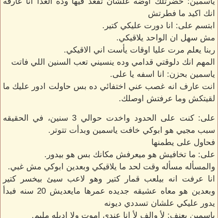
ياسمين: حضرتلك اوضه علشان تقعد فيها وده الغدا انا عارفه
انك اكيد ما فطرتش
ابتسم على: انا دورت عليكي كتير.
مش سهل ان الواحد يلاقيكي.
ربنا يعلم مرت عليا اوقات يأست اني الاقيكي.
المهم انك دلوقتي قدامي وده ينسيني تعب السنين اللي فاتت
ياسمين بحزن: انا اسفه يا على.
انت عارف انه غصب عني اختفائي ده بس حاولت ادور عليك ما
لقيتكش وما عرفتش اوصلك.
على: كنت على الحدود واخدت حوالي 3 سنين، في الحقيقه
سبب مجيي هو ابوكي خافت ياسمين وبدأت تتوتر.
فحاول على يطمنها
على: ما تخافيش هو ميعرفش مكانك بس هو بيدور.
والمسأله مسأله وقت لحد ما يلاقيكي وبعدين ابوكي مش غبي.
انا عرفت انه بيلعب قمار كتير وهو لاعب سيئ بيخسر كتير
وبعدين هو معاه عشيقه جديده عمرها مايعديش 20 سنه فبدأ
يدور عليكي علشان تسددي ديونه
ياسمين بعنف: لأ والف لأ انا عندي اموت ولا اديله مليم.