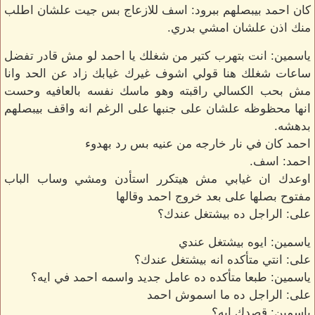
كان احمد بيبصلهم ببرود: اسف للازعاج بس جيت علشان اطلب
منك اذن علشان امشي بدري.
ياسمين: انت بتهرب كتير من شغلك يا احمد لو مش قادر تفضل
ساعات شغلك هنا قولي اشوف غيرك غيابك زاد عن الحد وانا
مش بحب الكسالي راقبته وهو ماسك نفسه بالعافيه وحست
انها محظوظه علشان على جنبها على الرغم انه واقف بيبصلهم
بدهشه.
احمد كان في نار خارجه من عنيه بس رد بهدوء
احمد: اسف.
اوعدك ان غيابي مش هيتكرر استأدن ومشي وساب الباب
مفتوح بصلها على بعد خروج احمد وقالها
على: الراجل ده بيشتغل عندك؟
ياسمين: ايوه بيشتغل عندي
على: انتي متأكده انه بيشتغل عندك؟
ياسمين: طبعا متأكده ده عامل جديد واسمه احمد في ايه؟
على: الراجل ده ما اسموش احمد
ياسمين: قصدك ايه؟