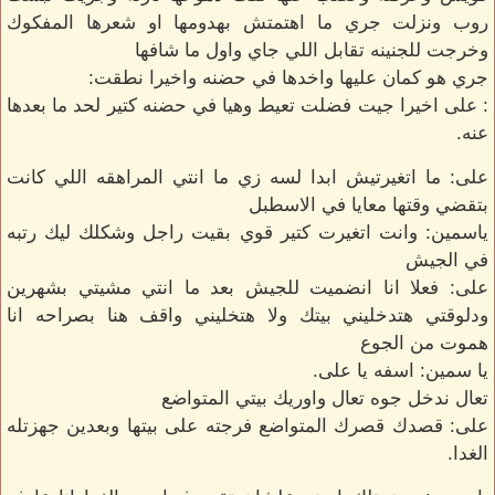
روب ونزلت جري ما اهتمتش بهدومها او شعرها المفكوك
وخرجت للجنينه تقابل اللي جاي واول ما شافها
جري هو كمان عليها واخدها في حضنه واخيرا نطقت:
: على اخيرا جيت فضلت تعيط وهيا في حضنه كتير لحد ما بعدها
عنه.
على: ما اتغيرتيش ابدا لسه زي ما انتي المراهقه اللي كانت
بتقضي وقتها معايا في الاسطبل
ياسمين: وانت اتغيرت كتير قوي بقيت راجل وشكلك ليك رتبه
في الجيش
على: فعلا انا انضميت للجيش بعد ما انتي مشيتي بشهرين
ودلوقتي هتدخليني بيتك ولا هتخليني واقف هنا بصراحه انا
هموت من الجوع
يا سمين: اسفه يا على.
تعال ندخل جوه تعال واوريك بيتي المتواضع
على: قصدك قصرك المتواضع فرجته على بيتها وبعدين جهزتله
الغدا.