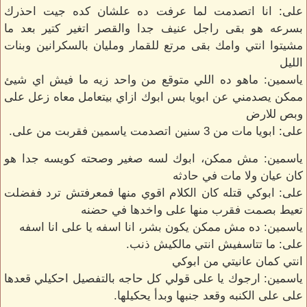
على: انا اتصدمت لما عرفت ده علشان كده جيت احذرك
بسرعه هو بقى راجل عنيف جدا والقصر اتغير كتير بعد ما
مشيتوا انتي وامك بقى مرتع للقمار ومليان بالسكرانين وبنات
الليل
ياسمين: ماهو ده اللي متوقع من واحد زيه ما فيش اي شيئ
ممكن يصدمني عن ابويا بس ابوك ازاي بيتعامل معاه زعل على
وبص للارض
على: ابويا مات من 3 سنين اتصدمت ياسمين فقربت من على.
ياسمين: مش ممكن، ابوك لسه صغير وصحته كويسه جدا هو
كان عيان ولا مات في حادثه
على: ابوكي قتله كان الكلام اقوي منها فمعرفتش ترد ففضلت
تعيط بصمت فقرب منها على واخدها في حضنه
ياسمين: ده مش ممكن يكون بشر، انا اسفه يا على انا اسفه
على: ما تتاسفيش انتي مالكيش ذنب.
انتي كمان عانيتي من ابوكي
ياسمين: ارجوك يا على قولي كل حاجه بالتفصيل احكيلي قعدها
على على الكنبه وقعد جنبها وبدأ يحكيلها.