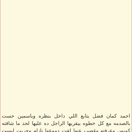
احمد كمان فضل يتابع اللي داخل بنظره وياسمين حست
بالصدمه مع كل خطوه بيقربها الراجل ده عليها لحد ما شافته
كويس وعرفته وغصب عنها لقت دموعها نازله وجريت لبست