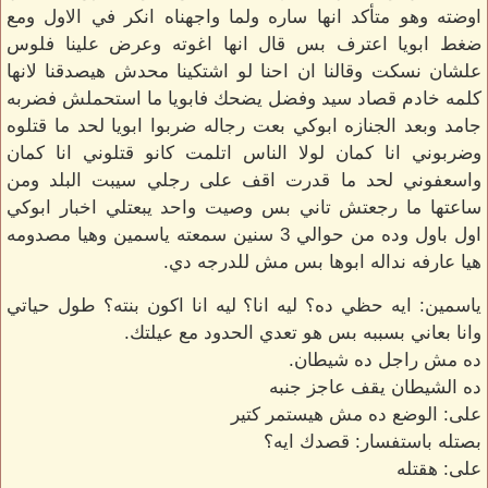
اوضته وهو متأكد انها ساره ولما واجهناه انكر في الاول ومع
ضغط ابويا اعترف بس قال انها اغوته وعرض علينا فلوس
علشان نسكت وقالنا ان احنا لو اشتكينا محدش هيصدقنا لانها
كلمه خادم قصاد سيد وفضل يضحك فابويا ما استحملش فضربه
جامد وبعد الجنازه ابوكي بعت رجاله ضربوا ابويا لحد ما قتلوه
وضربوني انا كمان لولا الناس اتلمت كانو قتلوني انا كمان
واسعفوني لحد ما قدرت اقف على رجلي سيبت البلد ومن
ساعتها ما رجعتش تاني بس وصيت واحد يبعتلي اخبار ابوكي
اول باول وده من حوالي 3 سنين سمعته ياسمين وهيا مصدومه
هيا عارفه نداله ابوها بس مش للدرجه دي.
ياسمين: ايه حظي ده؟ ليه انا؟ ليه انا اكون بنته؟ طول حياتي
وانا بعاني بسببه بس هو تعدي الحدود مع عيلتك.
ده مش راجل ده شيطان.
ده الشيطان يقف عاجز جنبه
على: الوضع ده مش هيستمر كتير
بصتله باستفسار: قصدك ايه؟
على: هقتله