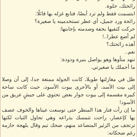
رائحتك، حلوة.
ابتسمت فقط ولم ترد أيضًا، فتابع غزله بها قائلًا:
رائحة ورد جميل، أي عطر تستخدمينه يا صغيرة؟
حركت كتفيها بخفة وصدمته بإجابتها:
لم أضع عطرا..!
أهذه رائحتك؟
نعم..
تنهد متأوها وهو يواصل بنبرة ودودة:
ما أجملك يا صغيرتي.
ظل في مغازلتها طويلا، كانت الجولة ممتعة جدا، إلى أن وصلا
إلى بيت الأسد، أو بالأحرى بيوت الأسود، حيث كانت ساحة
كبيرة مقسمة إلى بيوت جوار بعض تحتوي على جيشٍ عريق من
الأسود!
ما إن رأت فنار هذا المنظر حتى توسعت عيناها والخوف عصف
بها كإعصار، راحت تتمسك بذراعه وهي تحاول الثبات لكنها
ترتجف من الزئير المتصاعد منهم، ضحك تيم وقال بلهجة حازمة
رغم ضحكاته: