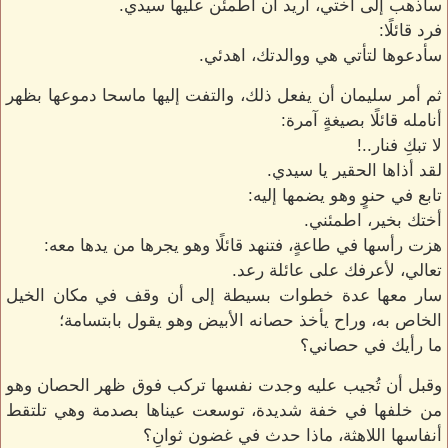
سأذهب إلى أختي، أريد أن اطمئن عليها سيدي.
فرد قائلًا:
سأدعوها لتأتي هي ووالدتك، اهدئي.
ثم أمر سليمان أن يفعل ذلك، والتفت إليها ماسحا دموعها بظهر
أنامله قائلًا بصيغةٍ آمرة:
لا تبكِ فنار..!
لقد أذاها الحقير يا سيدي.
تابع في حنوٍ وهو يضمها إليه:
أختك بخير، اطمئني.
هزت رأسها في طاعةٍ، فتنهد قائلًا وهو يجرها من يدها معه:
تعالي، لأعرفك على عائلة رعد.
سار معها عدة خطوات بسيطة إلى أن وقف في مكان الخيل
الخاص به، وراح يأخذ حصانه الأبيض وهو يقول بابتسامة؛
ما رأيك في حصاني؟
وقبل أن تُجيب عليه وجدت نفسها تركب فوق ظهر الحصان وهو
من خلفها في خفة شديدة، توسعت عيناها بصدمة وهي تلتقط
أنفاسها اللاهثة، ماذا حدث في غضون ثوانِ؟