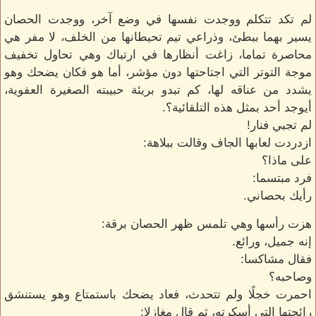
لم تكد تتكلم ووجدت نفسها في وضع آخر، ووجدت الحصان
يسير بهما ببطئ، وذراعي تيم تحيطانها من الخلف، لا مفر هي
محاصرة تماما، زاغت أنظارها في ارتباك وهي تحاول تخفيف
موجة التوتر التي اجتاحتها دون مؤشر، أما هو فكان يضحك وهو
يشدد من عناقه لها، كم تبدو بريئة حبيبته الصغيرة العفوية،
أيوجد أحد بمثل هذه التلقائية؟.
لم تجبي فنار!
ازدردت لعابها الجاف وقالت ببلاهة:
على ماذا؟
فرد مبتسما:
رأيك بحصاني.
هزت رأسها وهي تلمس ظهر الحصان برقة:
إنه جميل، ورائع.
فقال مشاكسا:
وصاحبه؟
احمرت خجلًا ولم تتحدث، فعاد يضحك باستمتاع وهو يستنشق
رائحتها التي أسكرته، ثم قال مغازلا: