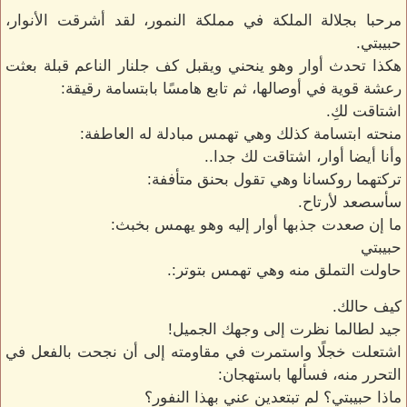
مرحبا بجلالة الملكة في مملكة النمور، لقد أشرقت الأنوار،
حبيبتي.
هكذا تحدث أوار وهو ينحني ويقبل كف جلنار الناعم قبلة بعثت
رعشة قوية في أوصالها، ثم تابع هامسًا بابتسامة رقيقة:
اشتاقت لكِ.
منحته ابتسامة كذلك وهي تهمس مبادلة له العاطفة:
وأنا أيضا أوار، اشتاقت لك جدا..
تركتهما روكسانا وهي تقول بحنق متأففة:
سأسصعد لأرتاح.
ما إن صعدت جذبها أوار إليه وهو يهمس بخبث:
حبيبتي
حاولت التملق منه وهي تهمس بتوتر:.
كيف حالك.
جيد لطالما نظرت إلى وجهك الجميل!
اشتعلت خجلًا واستمرت في مقاومته إلى أن نجحت بالفعل في
التحرر منه، فسألها باستهجان:
ماذا حبيبتي؟ لم تبتعدين عني بهذا النفور؟