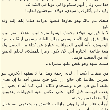
هذا سر، وقال أنهم سيكونوا لي عونا في الشدائد.
وكيف لم يأكلوك يا سيدي، هؤلاء متوحشين للغاية!
ضحك تيم عاليًا وهو يحاوط كتفيها بذراعه ضاما إياها إليه وقد
تابع:
لا يا قهوتي، هؤلاء وحوش ليسوا متوحشين، هؤلاء مفترسين،
هناك فرق، إن الأسد يسمى بملك الغابة ويسمى أيضًا ب سيد
الوحوش، لأنه أقوى الحيوانات، عبارة عن كتلة من العضل وله
هيبة طاغية، اختاره أبي لأن يكون رمزا للمملكة، ليعلم الجميع
أنه من الصعب هزمنا.
صمت يتنهد وهو يقص عليها مميزاته:.
من صفات الأسد أن لديه رحمة وهذا ما لا يفقهه الأخرين، هو
يفترس لطالما كان جائع، إن شبع فلن يمس أحد ما إن تعدى
عليه، أنيق في حربه ويستخدم ذكائه أكثر، كما أنه لا يحب أن
يعذب فريسته قبل أكلها، على عكس بقية الحيوانات يعذبونها
أولا وهذا ضمن رحمته...
أومأت فنار برأسها وهي مازالت تلتصق به وتحتمي به، فقال