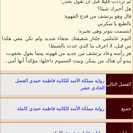
ثم ترددت قليلًا قبل أن تقول بحذر:
هل أخبرك شيئا؟
قال وهو يرتشف من قدح القهوة:
بالطبع يا سكرتي
ابتسمت بتوتر وهي تخبره:
اليوم عاملتني جلنار شقيقتك بجفاء شديد ولم تكن معي هكذا
من قبل، لا اعرف ما الذي حدث بالضبط!
هز رأسه وعاد يرتشف من جديد من قهوته بينما يقول بخفوت:
يبدو أن هناك من يمكر، ويبث السموم داخلها، مؤكداً أنها أمي...
رواية مملكة الأسد للكاتبة فاطمة حمدي الفصل
الفصل التالي
الحادي عشر
جميع
رواية مملكة الأسد للكاتبة فاطمة حمدي كاملة
الفصول
روايات
روايات فاطمة حمدي كاملة