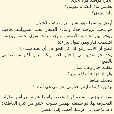
غامزًا مواصلًا مرة أخرى:
تعلمين ماذا أيضًا يا قهوتي؟
ماذا سيدي؟
أردف مبتسما وهو يشير إلى زوجته والأشبال:
هو محب لزوجته جدا، وأبناءه الصغار، يعلم مسؤوليته تجاههم
ويوفر لهم الحماية اللازمة، ولم يجد الراحة سوى بحضن زوجته..
ابتسمت فنار وهي تقول ببراءة:
اتضح أن الأسد رائع، لك كل الحق في أن تحبه سيدي!
رعد أعز صديق لي يا فنار، احبه ولكن ليس أكثر من غزالتي
بالطبع!
قطبت فنار وهي تسأل:
هل لك غزالة أيضًا سيدي؟
فضحك متابعا:
تبدين ذكية للغاية يا فنارتي، غزالتي هي أنتِ..!
توردت وجنتيها بشدة فيما تخفض رأسها هاربة من أسر نظراته
المخترقة لها، ثم سمعته يهمس بصوتٍ اختنق من كثرة العاطفة:
دعنا نذهب إلى غرفتنا، أقصد، إلى القصر.