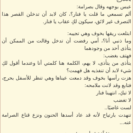
عبس بوجهه وقال بصرامة:
ألم تسمعي ما قلت يا فنار؟، كان لابد أن تدخلن القصر هذا
التصرف غير لائق، سيكون لكِ عقاب يا فنار.
ابتلعت ريقها بخوف وهي تجيبه:
وما ذنبي أنا؟، أمي رفضت أن تدخل وقالت من الممكن أن
يتأذى أحد من وجودهما
فهتف بغضب:
يتأذى من يتأذى، لا يهم، الكلمة هنا كلمتي أنا وعندما أقول لكِ
شيء لابد أن تنفذيه هل فهمت؟
هزت رأسها بخوف وقد دمعت عيناها وهي تنظر للأسفل بحرج،
فتابع وقد لانت ملامحه:
لا تبكِ، انتهينا فنار
لا تغضب
لست غاضبًا..
تنهدت بارتياح لأنه قد عاد أسدها الحنون ونزع قناع الصرامة
عنه...