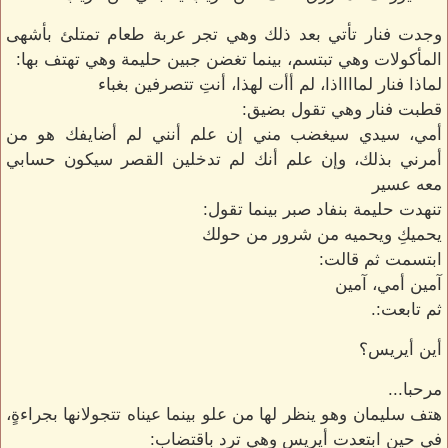
وجدت فنار تأتي بعد ذلك وهي تجر عربة طعام تمتلئ بأشهى
المأكولات وهي تبتسم، بينما تغضن جبين حليمة وهي تهتف بها:
لماذا فنار لمااااذا، لم أأت لهذا، أنتِ تتصرفين بغباء
قطبت فنار وهي تقول بضيق:
أمي، سيدي سيغضب مني إن علم أنني لم أضايفك هو من
أمرني بذلك، وإن علم أنك لم تدخلين القصر سيكون حسابي
معه عسير
تنهدت حليمة بنفاد صبر بينما تقول:
يحميكِ ويحميه من شرور من حولك
ابتسمت ثم قالت:
آمين أمي، آمين
ثم تابعت:.
أين أيريس؟
مرحبا...
هتف سليمان وهو ينظر لها من علو بينما عيناه تتجولانها بجراءةٍ،
في حين ابتعدت أيريس وهي ترد باقتضاب: