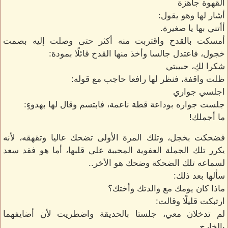
القهوة جاهزة
أشار لها وهو يقول:
أأتني بها يا صغيرة.
أمسكت بالقدح واقتربت منه أكثر حتى وصلت إليه بصمت
خجول، فاعتدل جالسا وأخذ منها القدح قائلًا بمودة:
شكرا لكِ، حبيبتي
ظلت واقفة، فنظر لها رافعا حاجب مع قوله:
اجلسي جواري
جلست جواره بوداعة قطة ناعمة، فابتسم وقال لها بهدوءٍ:
ما أجملك!
فضحكت بخجل، وتلك المرة الأولى تضحك عاليا وتقهقه، لأنه
يكرر تلك الجملة العفوية المحببة على قلبها، أما هو فقد سعد
لسماعه تلك الضحكة وضحك هو الأخر..
سألها بعد ذلك:
ماذا كان يومك مع والدتك وأختك؟
ارتبكت قليلًا وقالت:
لم تدخلان معي، جلستا بالحديقة واضطريت لأن أضايفهما
بالخارج