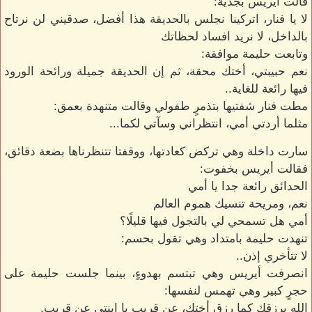
قالت أيريس بجدية:
لا يا فنار، اتركينا نجلس بالحديقة هذا أفضل، صدقيني لن نرتاح
بالداخل، لا نريد افساد لحظاتك
وتابعت حليمة موافقة:
نعم حبيبتي، أختك محقة، ثم إن الحديقة جميلة ورائحة الورود
فيها رائعة للغاية..
مطت فنار شفتيها بتذمرٍ طفولي وقالت متنهدة بعمق:
مثلما أردتي أمي، انتظراني وسآتي لكما...
سارت داخلة وهي تركض كعادتها، ووقفتا تتنظرناها بضعة دقائق،
فقالت أيريس بخفوت:
الحدائق رائعة جدا يا أمي
نعم، ومريحة تنسيك هموم العالم
أمي هل تسمحي لي بالتجول فيها قليلًا؟
تنهدت حليمة بامتداد وهي تقول بحسم:
لا تتأخري إذن..
انصرفت أيريس وهي تبتسم بهدوءٍ، بينما جلست حليمة على
حجرٍ كبير وهي تهمس لنفسها:
الله يرزقك كما رزق أختك، عن قريب يا ابنتي عن قريب.