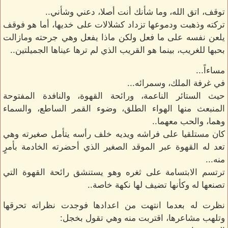
توقف، اتق الله، وما شأنك أنت أصلا، دعني وشأني..
تركته وذهبت ودموعها تزداد كشلالات على خديها، أما هو فوقف
يلعن نفسه على ما فعل ولكن ماذا يفعل وهي جرحته ومازالت
بحبها للغريب، بينما هو القريب الذي لم ترها عيناها الجميلتين..
مساءاً...
في غرفة الملك، وسمرائه...
حيث الستائر الناعمة، ورائحة القهوة، والنافدة المفتوحة
المنبعث منها الهواء الطلق، وضوء القمر الساطع، والسماء
وهما، والحب معهما..
كان مستلقيا على فراشه ويديه خلف رأسه يتأمل صغيرته وهي
تعد له القهوة عبر الموقد الصغير الذي أحضرته الخادمة بأمرٍ
منه...
ترتسم الابتسامة على ثغره وهو يستنشق رائحة القهوة التي
تصنعها له وكأنها تضيف لها نكهة خاصة..
نظرت له بعدما انتهت من اعدادها فوجدت نظراته تحرقها
وتلهب مشاعرها، اقتربت منه وهي تقول بخجل: