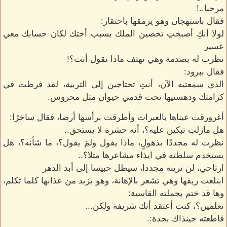
مرحبا..!
فقال باستهجان وهو يرمقها باحتقار:
لولا أنكِ أصبحتِ تخصين الملك بسبب أختك لكان حسابك معي
عسير
نظرت له بصدمة وهي تهتف ماذا تقول أنت؟!
فقال ببرود:
الذي سمعتيه الآن، أنتِ تحتاجين إلى التربية، لقد فرطت في
كرامتك ودهستيها تحت قدمي حيوان مثل محروس.
أغرورقت عيناها بالعبرات وأطرقت برأسها أرضا، فقال ساخرًا:
هل مازلتِ تبكين عليه؟، أنه حشرة لا يستحق..
نظرت له مجددًا بذهولٍ، ماذا يقول ولمَ يقول؟، ما شأنه؟، هل
يستخدم سلطته في ايذاء مشاعرها مثلا؟..
ارتاحي، لن ترينه مجددا، سيظل حبيسا إلى أبد الدهر
ابتلعت ريقها وهي تشعر بالإهانة، وهو يزيد من عذابها كلما تكلم،
وها قد ختم بجملته القاسية:
تعلمين؟، كنت أعتقد أنك شريفة ولكن...
قاطعته حينذاك بحدة:.