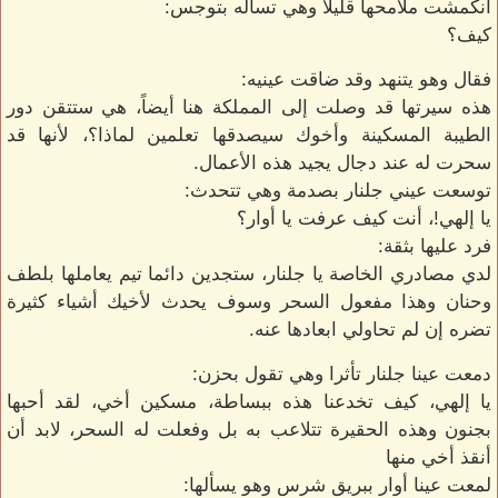
انكمشت ملامحها قليلا وهي تسأله بتوجس:
كيف؟
فقال وهو يتنهد وقد ضاقت عينيه:
هذه سيرتها قد وصلت إلى المملكة هنا أيضاً، هي ستتقن دور
الطيبة المسكينة وأخوك سيصدقها تعلمين لماذا؟، لأنها قد
سحرت له عند دجال يجيد هذه الأعمال.
توسعت عيني جلنار بصدمة وهي تتحدث:
يا إلهي!، أنت كيف عرفت يا أوار؟
فرد عليها بثقة:
لدي مصادري الخاصة يا جلنار، ستجدين دائما تيم يعاملها بلطف
وحنان وهذا مفعول السحر وسوف يحدث لأخيك أشياء كثيرة
تضره إن لم تحاولي ابعادها عنه.
دمعت عينا جلنار تأثرا وهي تقول بحزن:
يا إلهي، كيف تخدعنا هذه ببساطة، مسكين أخي، لقد أحبها
بجنون وهذه الحقيرة تتلاعب به بل وفعلت له السحر، لابد أن
أنقذ أخي منها
لمعت عينا أوار ببريق شرس وهو يسألها: