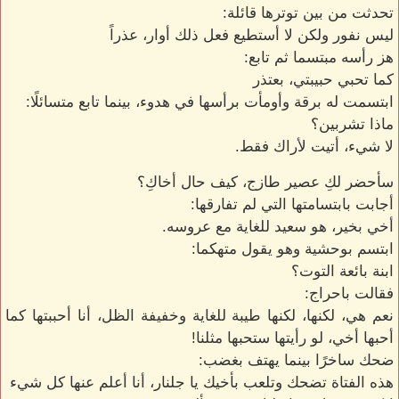
تحدثت من بين توترها قائلة:
ليس نفور ولكن لا أستطيع فعل ذلك أوار، عذراً
هز رأسه مبتسما ثم تابع:
كما تحبي حبيبتي، بعتذر
ابتسمت له برقة وأومأت برأسها في هدوء، بينما تابع متسائلًا:
ماذا تشربين؟
لا شيء، أتيت لأراك فقط.
سأحضر لكِ عصير طازج، كيف حال أخاكِ؟
أجابت بابتسامتها التي لم تفارقها:
أخي بخير، هو سعيد للغاية مع عروسه.
ابتسم بوحشية وهو يقول متهكما:
ابنة بائعة التوت؟
فقالت باحراج:
نعم هي، لكنها، لكنها طيبة للغاية وخفيفة الظل، أنا أحببتها كما
أحبها أخي، لو رأيتها ستحبها مثلنا!
ضحك ساخرًا بينما يهتف بغضب:
هذه الفتاة تضحك وتلعب بأخيك يا جلنار، أنا أعلم عنها كل شيء