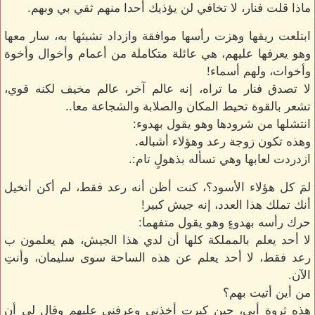
ماذا قلت فنار، لا تخافي لن يؤذيك أحدا منهم ثقي بي وبهم.
ابتلعت ريقها وهزت رأسها موافقة وازداد تشبثها به، سار معها
وهو يعرفها عليهم، هي عائلة متكاملة من أعمام وأخوال وأخوة
وأخوات، ولهم أسماء!
لا تصدق فنار ما تراه، إنه عالم آخر، عالم مخيف لكنه قوي،
تشعر بالقوة تحيط المكان والصلابة والشجاعة معا..
انتشلها من شرودها وهو يقول بهدوء:
وهذه تكون زوجة رعد وهؤلاء أشباله.
ازدردت لعابها وهي تسأله بذهولٍ تام:.
لمَ كل هؤلاء الأسود؟، كنت أظن أنه رعد فقط، لم أكن أتخيل
أنك تملك هذا العدد، إنه جيش كبير!
حرك رأسه بهدوءٍ وهو يقول متفهما:
لا أحد يعلم بالمملكة كلها أن لدي هذا الجيش، هم يعلمون ب
رعد فقط، لا أحد يعلم عن هذه الساحة سوى سليمان، وأنتِ
الآن.
من أين أتيت بهم؟
هذه ثروة أبي، حين كبرت أخذني وعرفني عليهم وقال لي أن