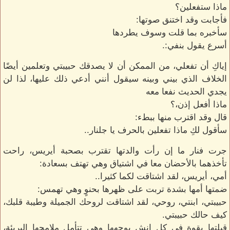
ماذا ستفعلين؟
فأجابت وقد اختنق صوتها:
سأخبره بما قلت وسوف يطردها
أسرع يقول بنفي:.
إياكِ أن تفعلي، من الممكن أن لا يصدقك حبيبتي وتعلمين أيضًا
الخلاف الذي بيني وبينه سيقول أنني أدعي ذلك عليها، لذا لن
يجدي الحديث نفعا معه
ماذا أفعل إذن،؟
قال وقد اقترب منها ببطء:
سأقول لكِ ماذا تفعلين بالحرف يا جلنار..
جرت فنار ما إن رأت والدتها تقترب بصحبة أيريس، راحت
تأخذهما بالأحضان معا في اشتياق وهي تهتف بسعادة:
أمي، أيريس، لقد اشتاقت لكما كثيرا..
ضمتها أمها بشدة تربت على ظهرها بحنوٍ وهي تهمس:
حبيبتي، ابنتي، روحي، لقد اشتاقت لروحك الجميلة وطيبة قلبك،
كيف حالك حبيبتي.
قبلتها بقوة في كل انش بوجهها وهي تتأمل ملامحها البريئة،