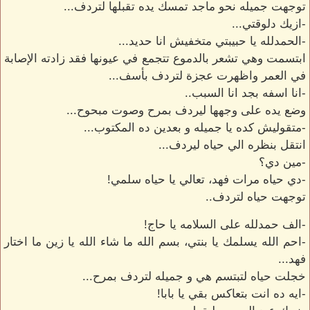
توجهت جميله نحو ماجد تمسك يده تقبلها لتردف...
-ازيك دلوقتي...
-الحمدلله يا حبيبتي متخفيش انا حديد...
ابتسمت وهي تشعر بالدموع تتجمع في عيونها فقد زادته الإصابة
في العمر واظهرت عجزة لتردف بأسف...
-انا اسفه بجد انا السبب..
وضع يده على وجهها ليردف بمرح وصوت مبحوح...
-متقوليش كده يا جميله و بعدين ده المكتوب...
انتقل بنظره الي حياه ليردف...
-مين دي؟
-دي حياه مرات فهد، تعالي يا حياه سلمي!
توجهت حياه لتردف..
-الف حمدلله على السلامه يا حاج!
-احم الله يسلمك يا بنتي، بسم الله ما شاء الله يا زين ما اختار
فهد...
خجلت حياه لتبتسم هي و جميله لتردف بمرح...
-ايه ده انت بتعاكس بقي يا بابا!