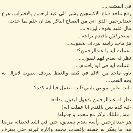
في المشفى...
رفع ماجد قناع الاكسجين يشير الي عبدالرحمن بالاقتراب، هرع
عبدالرحمن الذي اتي من الصباح الباكر بعد ان علم بما حدث،
مال عليه بخوف ليردف...
-متتحركش يافندم براحه...
هز ماجد راسه ليردف بخفوت...
-عملت ايه يا عبدالرحمن؟!
نظر له بعدم فهم ليقول...
-عملت ايه في ايه يافندم...
تأوه ماجد من الالم في كتفه والغيظ ليردف بصوت لايزال به
بحه التعب...
-انت عايز تموتني يابني؟انت بتعمل فيا ليه كده؟!
نظر له عبدالرحمن بذهول ليقول مدافعا...
-ليه كده بس يافندم انا عملت ايه!
-مش قلتلك تركز مع محمد و جميله!
هز عبدالرحمن رأسه بعدم تصديق، حتي في اشد لحظاته مرضا
هذا ما يفكر به خطته بإغضاب محمد واثاره غيرته حتى يعترف