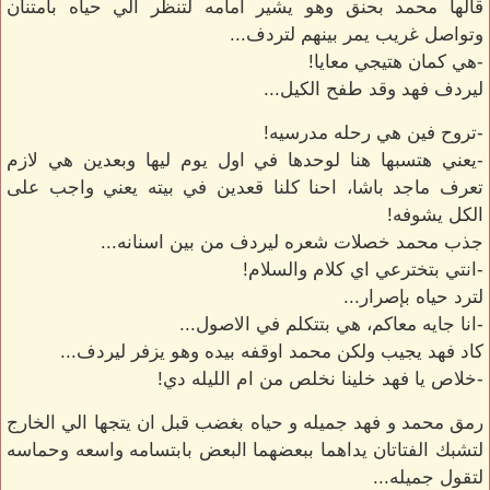
قالها محمد بحنق وهو يشير امامه لتنظر الي حياه بامتنان
وتواصل غريب يمر بينهم لتردف...
-هي كمان هتيجي معايا!
ليردف فهد وقد طفح الكيل...
-تروح فين هي رحله مدرسيه!
-يعني هتسبها هنا لوحدها في اول يوم ليها وبعدين هي لازم
تعرف ماجد باشا، احنا كلنا قعدين في بيته يعني واجب على
الكل يشوفه!
جذب محمد خصلات شعره ليردف من بين اسنانه...
-انتي بتخترعي اي كلام والسلام!
لترد حياه بإصرار...
-انا جايه معاكم، هي بتتكلم في الاصول...
كاد فهد يجيب ولكن محمد اوقفه بيده وهو يزفر ليردف...
-خلاص يا فهد خلينا نخلص من ام الليله دي!
رمق محمد و فهد جميله و حياه بغضب قبل ان يتجها الي الخارج
لتشبك الفتاتان يداهما ببعضهما البعض بابتسامه واسعه وحماسه
لتقول جميله...