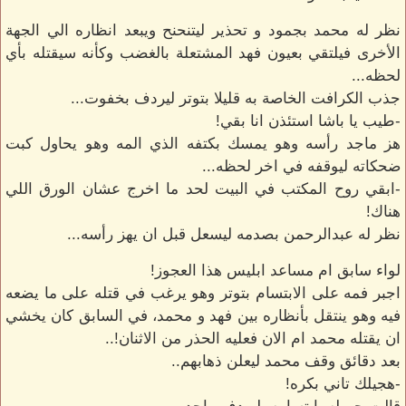
نظر له محمد بجمود و تحذير ليتنحنح ويبعد انظاره الي الجهة
الأخرى فيلتقي بعيون فهد المشتعلة بالغضب وكأنه سيقتله بأي
لحظه...
جذب الكرافت الخاصة به قليلا بتوتر ليردف بخفوت...
-طيب يا باشا استئذن انا بقي!
هز ماجد رأسه وهو يمسك بكتفه الذي المه وهو يحاول كبت
ضحكاته ليوقفه في اخر لحظه...
-ابقي روح المكتب في البيت لحد ما اخرج عشان الورق اللي
هناك!
نظر له عبدالرحمن بصدمه ليسعل قبل ان يهز رأسه...
لواء سابق ام مساعد ابليس هذا العجوز!
اجبر فمه على الابتسام بتوتر وهو يرغب في قتله على ما يضعه
فيه وهو ينتقل بأنظاره بين فهد و محمد، في السابق كان يخشي
ان يقتله محمد ام الان فعليه الحذر من الاثنان!..
بعد دقائق وقف محمد ليعلن ذهابهم..
-هجيلك تاني بكره!