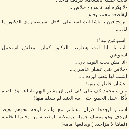
قالت جميله بابتسامه، ليردف ماجد..
-لا بكره ايه انا هروح خلاص...
ليقاطعه محمد بحنق..
-تروح فين يا باشا انت لسه على الاقل اسبوعين زي الدكتور ما
قال...
-اسبوعين ليه؟!
-ايه يا بابا انت هتعارض الدكتور كمان، معلش استحمل
اسبوعين...
-انا مش بحب النومه دي...
-خلاص بقي عشان خاطري...
ابتسم لها بتعب ليردف...
-عشان خاطرك بس!
ضرب محمد كف على كف قبل ان يشير اليهم باتباعه هذ الفتاه
تأكل عقل الجميع حتى ابيه العنيد لم يسلم منها!
استدار ليجدها لاتزال تتسامر مع والده ليتجه نحوهم بغيظ
ليردف وهو يمسك جميله بمسكته المفضله من رقبتها الخلفيه
(قفاها لا مؤاخذه ) ويدفعها امامه!