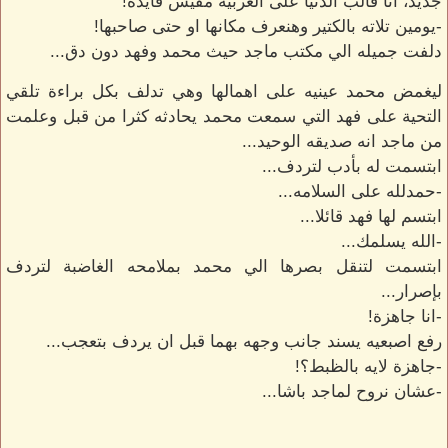
جديد، انا قالب الدنيا على العربيه مفيش فايده!
-يومين تلاته بالكتير وهنعرف مكانها او حتى صاحبها!
دلفت جميله الي مكتب ماجد حيث محمد وفهد دون دق...
ليغمض محمد عينيه على اهمالها وهي تدلف بكل براءة تلقي
التحية على فهد التي سمعت محمد يحادثه كثرا من قبل وعلمت
من ماجد انه صديقه الوحيد...
ابتسمت له بأدب لتردف...
-حمدلله على السلامه...
ابتسم لها فهد قائلا...
-الله يسلمك...
ابتسمت لتنقل بصرها الي محمد بملامحه الغاضبة لتردف
بإصرار...
-انا جاهزة!
رفع اصبعيه يسند جانب وجهه بهما قبل ان يردف بتعجب...
-جاهزة لايه بالظبط؟!
-عشان نروح لماجد باشا...