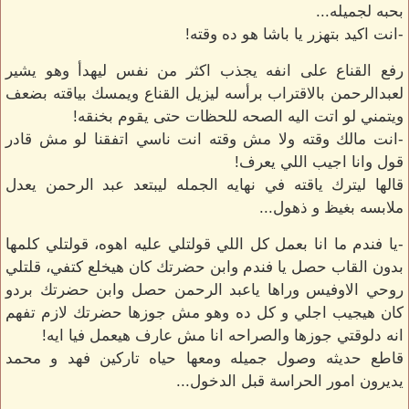
بحبه لجميله...
-انت اكيد بتهزر يا باشا هو ده وقته!
رفع القناع على انفه يجذب اكثر من نفس ليهدأ وهو يشير
لعبدالرحمن بالاقتراب برأسه ليزيل القناع ويمسك بياقته بضعف
ويتمني لو اتت اليه الصحه للحظات حتى يقوم بخنقه!
-انت مالك وقته ولا مش وقته انت ناسي اتفقنا لو مش قادر
قول وانا اجيب اللي يعرف!
قالها ليترك ياقته في نهايه الجمله ليبتعد عبد الرحمن يعدل
ملابسه بغيظ و ذهول...
-يا فندم ما انا بعمل كل اللي قولتلي عليه اهوه، قولتلي كلمها
بدون القاب حصل يا فندم وابن حضرتك كان هيخلع كتفي، قلتلي
روحي الاوفيس وراها ياعبد الرحمن حصل وابن حضرتك بردو
كان هيجيب اجلي و كل ده وهو مش جوزها حضرتك لازم تفهم
انه دلوقتي جوزها والصراحه انا مش عارف هيعمل فيا ايه!
قاطع حديثه وصول جميله ومعها حياه تاركين فهد و محمد
يديرون امور الحراسة قبل الدخول...