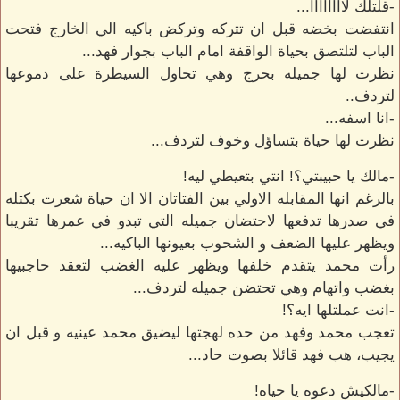
-قلتلك لاااااااا...
انتفضت بخضه قبل ان تتركه وتركض باكيه الي الخارج فتحت
الباب لتلتصق بحياة الواقفة امام الباب بجوار فهد...
نظرت لها جميله بحرج وهي تحاول السيطرة على دموعها
لتردف..
-انا اسفه...
نظرت لها حياة بتساؤل وخوف لتردف...
-مالك يا حبيبتي؟! انتي بتعيطي ليه!
بالرغم انها المقابله الاولي بين الفتاتان الا ان حياة شعرت بكتله
في صدرها تدفعها لاحتضان جميله التي تبدو في عمرها تقريبا
ويظهر عليها الضعف و الشحوب بعيونها الباكيه...
رأت محمد يتقدم خلفها ويظهر عليه الغضب لتعقد حاجبيها
بغضب واتهام وهي تحتضن جميله لتردف...
-انت عملتلها ايه؟!
تعجب محمد وفهد من حده لهجتها ليضيق محمد عينيه و قبل ان
يجيب، هب فهد قائلا بصوت حاد...
-مالكيش دعوه يا حياه!