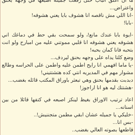
ما ان اغلق الباب حتى رفعت جميله اصبعها في وجهه بحنق
واعتراض...
-انا اللي مش ناقصه انا هشوف بابا يعني هشوفه!
-بابا!
-ايوة بابا عندك مانع!، ولو سمحت بقي حط في دماغك اني
هشوفه يعني هشوفه انا قلبي مموتني عليه من امبارح ولو انت
بتحبه فانا كمان بحبه!
وضع كلتا يداه على وجهه بحنق ليردف...
-يا ماما افهمي انا رايح اطمن عليه واطمن على الحراسه وطالع
مشوار مهم في المديريه انتي كده هتشتتيني!
دبدبت بقدمها بحنق وهي تبعثر باوراق المكتب قائله بغضب...
-هشتتك ليه هو انا اراجوز!
اعاد ترتيب الاوراق بغيظ لينكز اصبعه في كتفها قائلا من بين
اسنانه...
-خليكي يا جميله عشان ابقي مطمن متجننيش!..
-بس انا...
قاطعها بصوته العالي بغضب..