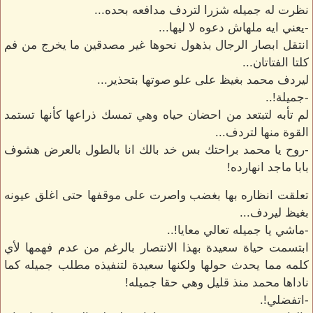
نظرت له جميله شزرا لتردف مدافعه بحده...
-يعني ايه ملهاش دعوه لا ليها...
انتقل ابصار الرجال بذهول نحوها غير مصدقين ما يخرج من فم
كلتا الفتاتان...
ليردف محمد بغيظ على علو صوتها بتحذير...
-جميلة!..
لم تأبه لتبتعد من احضان حياه وهي تمسك ذراعها كأنها تستمد
القوة منها لتردف...
-روح يا محمد براحتك بس خد بالك انا بالطول بالعرض هشوف
بابا ماجد انهارده!
تعلقت انظاره بها بغضب واصرت على موقفها حتى اغلق عيونه
بغيظ ليردف...
-ماشي يا جميله تعالي معايا!..
ابتسمت حياة سعيدة بهذا الانتصار بالرغم من عدم فهمها لأي
كلمه مما يحدث حولها ولكنها سعيدة لتنفيذه مطلب جميله كما
ناداها محمد منذ قليل وهي حقا جميله!
-اتفضلي!.