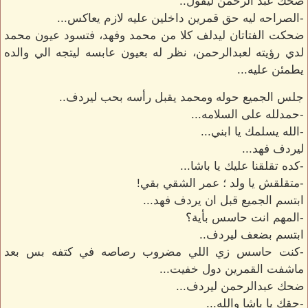
ضحك عبد الرحمن ليقول..
-الصراحه ليه حق قمرين داخلين عليه لازم يعاكس...
ضحكت الفتاتان ليدلف كلا من محمد وفهد، فتسود عيون محمد
لدي رؤيته لعبدالرحمن، نظر له بعيون عابسه ليتجه الي والده
يطمئن عليه...
جلس الجميع حوله ومحمد يقبل رأسه بحب ليردف..
-حمدلله على السلامه...
-الله يسلمك يا ابني...
ليردف فهد...
-كده تقلقنا عليك يا باشا...
-متقلقش يا ولد ؛ عمر الشقي بقي!
ابتسم الجميع قبل ان يردف فهد...
-المهم انت حاسس بأية؟
ابتسم بضعف ليردف..
-كنت حاسس زي اللي مضروب رصاصه في كتفه بس بعد
ماشفت القمرين دول خفيت...
ضحك عبدالرحمن ليردف...
-حقك يا باشا والله...