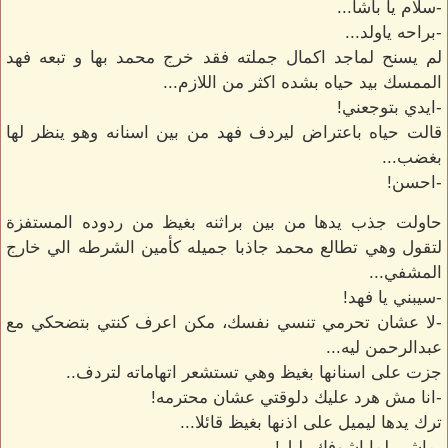
-سلام يا باشا...
-براحه ياولد...
لم يسنح لماجد اكمال جملته فقد خرج محمد بها و تبعه فهد
الممسك بيد حياه بشده اكثر من اللازم...
-ايدي بتوجعني!
قالت حياه باعتراض ليردف فهد من بين اسنانه وهو ينظر لها
بغضب...
-احسن!
حاولت جذب يدها من بين براثنه بغيظ من ردوده المستفزة
لتقول وهي تطالع محمد جاذبا جميله كأمين الشرطه الي خارج
المشفي...
-سيبني يا فهد!
-لا عشان تحرمي تنسي نفسك، مكن اعرف كنتي بتضحكي مع
عبدالرحمن ليه...
جزت على اسنانها بغيظ وهي تستشعر اتهاماته لتردف..
-انا مش هرد عليك دلوقتي عشان محترمه!
ترك يدها ليميل على اذنها بغيظ قائلا...
-ماشي لما اشوفك بليل!