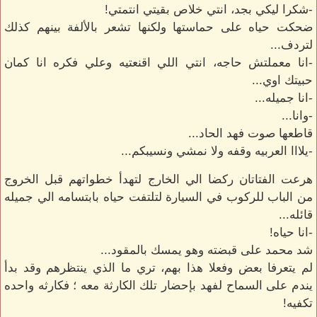
-شكرا ليكي بجد، انتي خلاص بقيتي انتمتي!
ضحكت حياه على حماستها ولكنها تشعر بالألفة بينهم كذلك
لتردف...
-انا معملتش حاجه، انتي اللي اقنعتيه وعلي فكره انا كمان
حبيتك اوي...
-انا جميله...
-وانا...
قاطعها صوت فهد الحاد...
-يلااا العربيه وقفه ولا نمشي ونسيبكم...
هرعت الفتاتان ركضا الي الخارج لتهدأ خطواتهم قبل الخروج
من الباب للركوب في السيارة لتلتفت حياه بابتسامه الي جميله
قائله...
-انا حياه!
شد محمد على قبضته وهو يمسك بالمقود...
لم يتعرفا بعض وفعلا هذا بهم، تري ما الذي ينتظرهم وقد بدأ
يندم على السماح لفهد بإحضار تلك الكارثة معه ؛ فكارثه واحده
تكفيه!