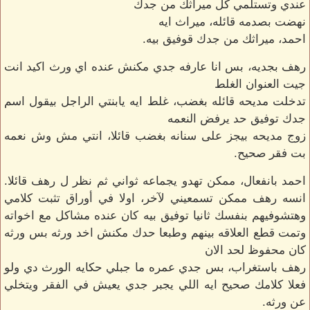
عندي وتستلمي كل ميراثك من جدك
نهضت بصدمه قائله، ميراث ايه
احمد، ميراثك من جدك قوفيق بيه.
رهف بجديه، بس انا عارفه جدي مكنش عنده اي ورث اكيد انت
جيت العنوان الغلط
تدخلت مديحه قائله بغضب، غلط ايه يابنتي الراجل بيقول اسم
جدك توفيق حد يرفض النعمه
زوج مديحه بيجز على سنانه بغضب قائلا، انتي مش وش نعمه
بت فقر صحيح.
احمد بانفعال، ممكن تهدو يجماعه ثواني ثم نظر ل رهف قائلا.
انسه رهف ممكن تسمعيني لآخر، اولا في أوراق تثبت كلامي
وهتشوفيهم بنفسك ثانيا توفيق بيه كان عنده مشاكل مع اخواته
وتمت قطع العلاقه بينهم وطبعا حدك مكنش اخد ورثه بس ورثه
كان محفوظ لحد الان
رهف باستغراب، بس جدي عمره ما جبلي حكايه الورث دي ولو
فعلا كلامك صحيح ايه اللي يجبر جدي يعيش في الفقر ويتخلي
عن ورثه.