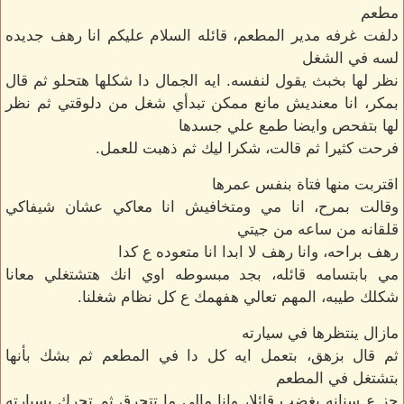
مطعم
دلفت غرفه مدير المطعم، قائله السلام عليكم انا رهف جديده
لسه في الشغل
نظر لها بخبث يقول لنفسه. ايه الجمال دا شكلها هتحلو ثم قال
بمكر، انا معنديش مانع ممكن تبدأي شغل من دلوقتي ثم نظر
لها بتفحص وايضا طمع علي جسدها
فرحت كثيرا ثم قالت، شكرا ليك ثم ذهبت للعمل.
اقتربت منها فتاة بنفس عمرها
وقالت بمرح، انا مي ومتخافيش انا معاكي عشان شيفاكي
قلقانه من ساعه من جيتي
رهف براحه، وانا رهف لا ابدا انا متعوده ع كدا
مي بابتسامه قائله، بجد مبسوطه اوي انك هتشتغلي معانا
شكلك طيبه، المهم تعالي هفهمك ع كل نظام شغلنا.
مازال ينتظرها في سيارته
ثم قال بزهق، بتعمل ايه كل دا في المطعم ثم بشك بأنها
بتشتغل في المطعم
جز ع سنانه بغضب قائلا، وانا مالي ما تتحرق ثم تحرك بسيارته