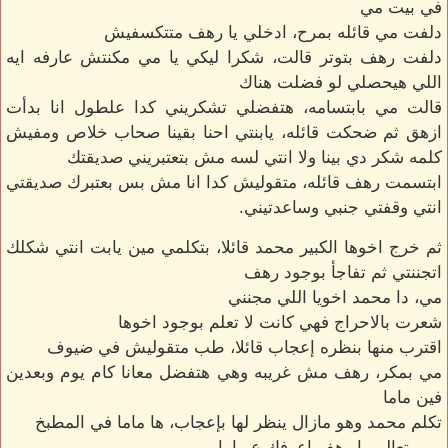
في بيت مي
دلفت مي قائله بمرح، ادخلي يا رهف متتكسفيش
دلفت رهف بتوتر قالت، شكرا ليكي يا مي مكنتش عارفه ايه
اللي هيحصلي لو فضلت هناك
قالت مي بابتسامه، هتفضلي تشكريني كدا علطول انا بدأت
ازهق ثم ضحكت قائله، يابنتي احنا بقينا صحاب خلاص ومفيش
كلمه شكر دي بينا ولا انتي لسه مش بتعتبريني صديقتك
ابتسمت رهف قائله، متقوليش كدا انا مش بس بعتبرك صديقتي
انتي وقفتي جنبي وساعدتيني.
ثم خرج اخوها الكبير محمد قائلا، بتكلمي مين يابت انتي شكلك
اتجننتي ثم تفاجأ بوجود رهف
مي، دا محمد اخويا اللي مجنني
شعرت بالاحراج فهي كانت لا تعلم بوجود اخوها
اقترب منها بنظره إعجاب قائلا، طب متقوليش في ضيوف
مي بمكر، رهف مش غريبه وهي هتفضل معانا كام يوم وبعدين
فين ماما
تكلم محمد وهو مازال ينظر لها بإعجاب، ها ماما في المطبخ
مي، تعالي يا رهف اعرفك ع ماما