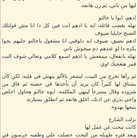
ليها من تاني، ثم رن هاتفه.
ادهم، ايوا يا خالتو
نهله بغضب قائله، ايه يا ادهم انت فين كل دا انا مش قولتلك
الصبح جايلنا ضيوف
ادهم بضيق، ضيوف ايه دلوقتي انا مشغول ياخالتو خليهم يجوا
بكره دا لو عندهم دم ميجوش تاني
نهله بانفعال، مينفعش يا ادهم اسمع كلامي وتعالي شوف البت
قمر هتعجبك اوي.
ثم رأها تخرج من البيت، ليشعر بالألم ينهش في قلبه، لكن كان
يشتاق لها كثيراً كان يريد أن يأخذها في حضنه ثم فاق من
شروده وقال مسرعاً لينهي المكلمه، ايوه خالتو هحاول اخلص
واجي بدري عن اذنك، اغلق هاتفه ثم انطلق بسيارته
يتبعها بهدوء.
نزلت الشارع
كانت تبحث عن عمل لها
وبعد فتره طويله من البحث حصلت علي وظفيه جرسون في