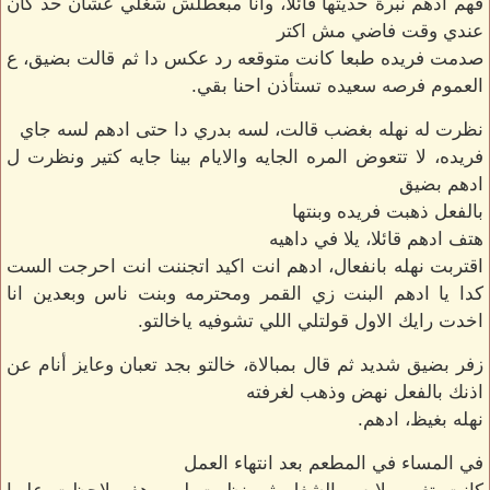
فهم ادهم نبرة حديثها قائلا، وانا مبعطلش شغلي عشان حد كان
عندي وقت فاضي مش اكتر
صدمت فريده طبعا كانت متوقعه رد عكس دا ثم قالت بضيق، ع
العموم فرصه سعيده تستأذن احنا بقي.
نظرت له نهله بغضب قالت، لسه بدري دا حتى ادهم لسه جاي
فريده، لا تتعوض المره الجايه والايام بينا جايه كتير ونظرت ل
ادهم بضيق
بالفعل ذهبت فريده وبنتها
هتف ادهم قائلا، يلا في داهيه
اقتربت نهله بانفعال، ادهم انت اكيد اتجننت انت احرجت الست
كدا يا ادهم البنت زي القمر ومحترمه وبنت ناس وبعدين انا
اخدت رايك الاول قولتلي اللي تشوفيه ياخالتو.
زفر بضيق شديد ثم قال بمبالاة، خالتو بجد تعبان وعايز أنام عن
اذنك بالفعل نهض وذهب لغرفته
نهله بغيظ، ادهم.
في المساء في المطعم بعد انتهاء العمل