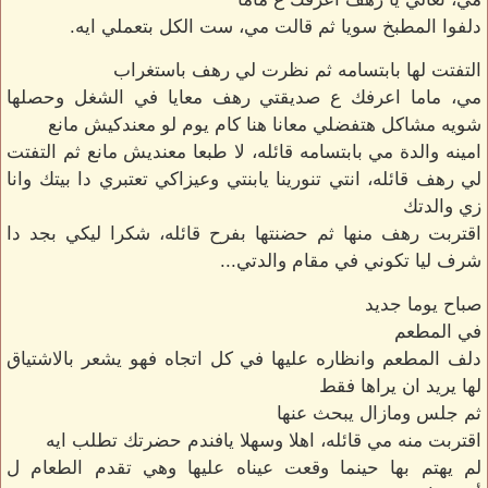
دلفوا المطبخ سويا ثم قالت مي، ست الكل بتعملي ايه.
التفتت لها بابتسامه ثم نظرت لي رهف باستغراب
مي، ماما اعرفك ع صديقتي رهف معايا في الشغل وحصلها
شويه مشاكل هتفضلي معانا هنا كام يوم لو معندكيش مانع
امينه والدة مي بابتسامه قائله، لا طبعا معنديش مانع ثم التفتت
لي رهف قائله، انتي تنورينا يابنتي وعيزاكي تعتبري دا بيتك وانا
زي والدتك
اقتربت رهف منها ثم حضنتها بفرح قائله، شكرا ليكي بجد دا
شرف ليا تكوني في مقام والدتي...
صباح يوما جديد
في المطعم
دلف المطعم وانظاره عليها في كل اتجاه فهو يشعر بالاشتياق
لها يريد ان يراها فقط
ثم جلس ومازال يبحث عنها
اقتربت منه مي قائله، اهلا وسهلا يافندم حضرتك تطلب ايه
لم يهتم بها حينما وقعت عيناه عليها وهي تقدم الطعام ل