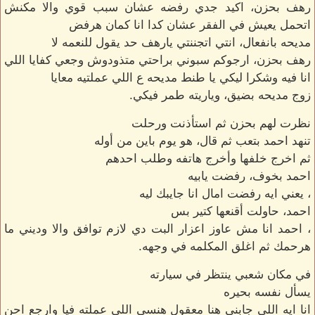
رهف بحزن، اكيد جدي رفضه عشان سبب قوي والا مكنش
اتحمل يعيش في الفقر عشان كدا انا كمان هرفض
مديحه بانفعال، انتي اتجننتي يارهف حد يقول للنعمه لا
رهف بحزن، ارجوكم سبوني براحتي متذودوش وجعي كفايا اللي
انا فيه وشكرا ليكي يا طنط مديحه ع اللي عملتيه معايا
زوج مديحه بضيق، وياريته طمر فيكي.
نظرت لهم بحزن ثم استأذنت ورحلت
تنهد احمد بتعب ثم قال، هو يوم باين من أوله
ثم اخرج خلفها وأخرج هاتفه وطلب احدهم
احمد بخوف، رفضت يابيه
، يعني ايه رفضت امال انا جايبك ليه
احمد، حاولت أقنعها كتير بس
، احمد انا مش عاوز اعزار البت دي لازم توافق والا وديني ما
هرحمك ثم اغلق المكلمه في وجهه.
في مكان شعبي ينتظر في سيارته
يسأل نفسه بحيره
انا ايه اللي جابني هنا معقول هنسي اللي عملته فيا وارجع احن