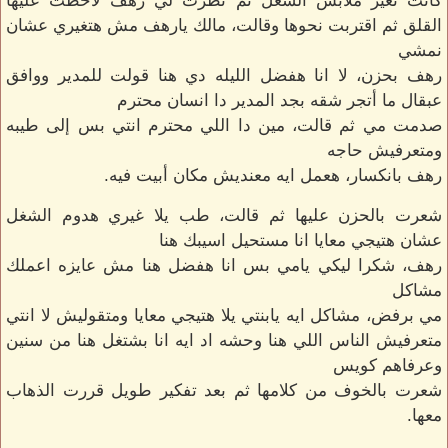
كانت تغير ملابس الشغل ثم نظرت لي رهف لاحظت عليها
القلق ثم اقتربت نحوها وقالت، مالك يارهف مش هتغيري عشان
نمشي
رهف بحزن، لا انا هفضل الليله دي هنا قولت للمدير ووافق
عبقال ما أتجر شقه بجد المدير دا انسان محترم
صدمت مي ثم قالت، مين دا اللي محترم انتي بس إلى طيبه
ومتعرفيش حاجه
رهف بانكسار، هعمل ايه معنديش مكان أبيت فيه.
شعرت بالحزن عليها ثم قالت، طب يلا غيري هدوم الشغل
عشان هتيجي معايا انا مستحيل اسيبك هنا
رهف، شكرا ليكي يامي بس انا هفضل هنا مش عايزه اعملك
مشاكل
مي برفض، مشاكل ايه يابنتي يلا هتيجي معايا ومتقوليش لا انتي
متعرفيش الناس اللي هنا وحشه اد ايه انا بشتغل هنا من سنين
وعرفاهم كويس
شعرت بالخوف من كلامها ثم بعد تفكير طويل قررت الذهاب
معها.