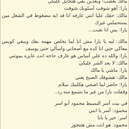
مالك بغضب: وبعدين بقي هتحايل عليكي
يارا: أهو شوفت أسلوبك شوفت
مالك: حقك عليا انتي عارفه انا قد ايه مضغوط في الشغل مين
يستحملني غيرك
يارا: بس انا تعبت...
مالك: ليه يا يارا مش انا لما بخلص مهمه بفك وببقي كويس
معاكي حتي انا كده مع أصحابي واسألي حتي يوسف
يارا: والله ده علي أساس هو عارف حاجه انت عايزه يموتني
مالك: لا بعد الشر عليكي
يارا: ماشي يا مالك
مالك: هشوفك الصبح يعني
يارا: حاضر لما اصحي هكلمك سلام
وقفلت يارا من غير ما تسمع منه رد..
في بيت أسر البسيط محمود أبو اسر
محمود: أسر يا ابني
اسر: خير يا بابا
محمود: هو انت مش هتتجوز