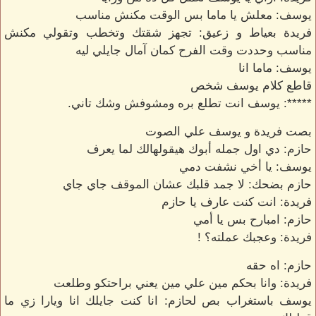
يوسف: معلش يا ماما بس الوقت مكنش مناسب
فريدة بعياط و زعيق: تجهز شقتك وتخطب وتقولي مكنش
مناسب وحددت وقت الفرح كمان آمال جايلي ليه
يوسف: ماما انا
قاطع كلام يوسف شخص
*****: يوسف انت تطلع بره ومشوفش وشك تاني.
بصت فريدة و يوسف علي الصوت
حازم: دي اول جمله أبوك هيقولهالك لما يعرف
يوسف: يا أخي نشفت دمي
حازم بضحك: لا جمد قلبك عشان الموقف جاي جاي
فريدة: انت كنت عارف يا حازم
حازم: امبارح بس يا أمي
فريدة: وعجبك عملته؟ !
حازم: اه حقه
فريدة: وانا بحكم مين علي مين يعني براحتكو وطلعت
يوسف باستغراب بص لحازم: انا كنت جايلك انا ويارا زي ما