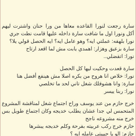
سارة رجعت لنورا القاعده معاها من ورا حنان واشترت ليهم
أكل ونورا اول ما شافت سارة داخله عليها قامت نطت جري
نورا بلهفه: عملتي ايه؟ وهو عامل ايه؟ ايه الحصل قولي يلا؟
سارة بزعيق وهزار: اهمدي يابت مش لما اقعد ارتاح
نورا: اتفضلي..
سارة قعدت وحكيت ليها كل الحصل
نورا: خلاص انا هروح من بكره اصلا مش هينفع أفضل هنا
سارة: وانا هشوفلك شغل تاني لحد ما تخلصي
نورا: ربنا ييسر
خرج حازم من عند يوسف وراح اجتماع شغل لمناقشة المشروع
المتحمس لي جدا عشان يطلب خديجه وكان اجتماع طويل بس
خرج منه مشروعه ناجح
حازم خرج ركب عربيته بفرحة وكلم خديجه يبشرها
حازم: الو يا حبيبتي عامله ايه ؟