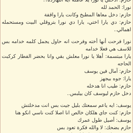
نورا: الحمد لله
حازم: دخل معاها المطبخ وكانت يارا واقفة
حازم: دي يارا اختي، يارا دي نورا بتروقلي البيت ومستحمله
اهمالي..
نورا فرحت أنها أخته وفرحت انه حاول يجمل كلمه خدامه بس
للاسف هي فعلا خدامه
يارا مبتسمة: أهلا يا نورا معلش بقي وانا بحضر الفطار كركبت
الحاجه
حازم: آمال فين يوسف
يارا: جوه بيجهز
حازم: طيب انا هدخله
دخل حازم ليوسف كان بيلبس..
يوسف: ايه ياعم سمعتك بليل جيت بس انت مدخلتش
حازم: كنت جاي هلكان خالص انا اصلا كنت ناسي انكو هنا
يوسف: أصيل طول عمرك
حازم بضحك: لا والله فكرة تعود بس