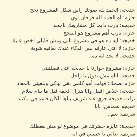
خديجه: الحمد لله صوتك رايق شكل المشروع نجح
حازم: اه الحمد لله فرحان اوي
خديجه: يارب دايما كل مشاريعك ناجحه
حازم: يارب أهم مشروع هو الينجح
خديجه: ايه ده هو في مشروع تاني ومش قايلي اخص عليك
حازم: لا انتي عارفه بس الذكاء عندك بعافيه شوية
خديجه: لا بجد ايه ده..
حازم: مشروع جوازنا يا خديجه انتي فصلتيني
خديجه: اااه مش تقول يا راجل
حازم بضحك: قولت أهو كلمي بقي بباكي وبلغيني بالمعاد
خديجه: خلاص اقفل وانا هنزل الحقه قبل ما ينام سلام
نزلت خديجه جري عند شريف بباها الكان قاعد في مكتبه
خديجه بحماس: بابا
شريف: نعم..
خديجة: عايزه حضرتك في موضوع لو مش هعطلك
شريف: تعالي يا حبيبتي في ايه