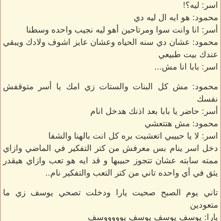
اسر: ليه؟!
محمود: هو ايه ال ليه دي
أسر: انا وانت سوا ومرتاحين أهو ليه نجيب واحده وسطنا
محمود: عشان دي سنه الحياه وعشان عايز اشوف ولادك ويبقي
عندك بيت طبيعي
اسر: بابا انا مش...
محمود: مش كل البنات والستات زي امك يا أسر متوقفش
نفسك
أسر: حاضر يا بابا بعد اذنك هدخل انام
محمود: مش هتتعشي
اسر: لا يا حبيبي اتعشيت بره كل انت بالهنا والشفا
دخل اسر ينام بس معرفش من كتر التفكير في الماضي وازاي
ممته سابته عشان تتجوز حبيبها و قد ايه هو تعب وازاي هيقدر
يثق في أي واحده تاني من كتر التعب والتفكير نام..
تاني يوم الصبح صحيت يارا ودخلت تصحي يوسف زي ما
متعودين
يارا: يوسف يوسف يوسف يوووووسف