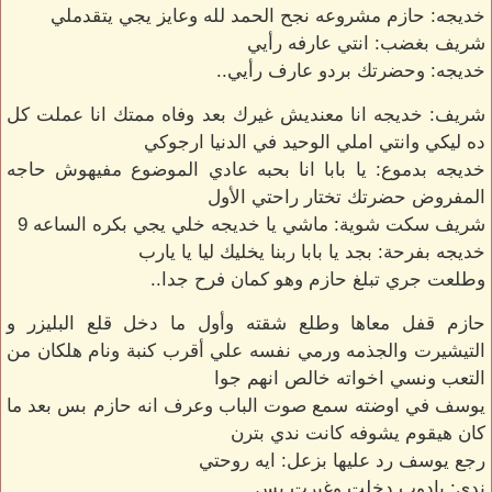
خديجه: حازم مشروعه نجح الحمد لله وعايز يجي يتقدملي
شريف بغضب: انتي عارفه رأيي
خديجه: وحضرتك بردو عارف رأيي..
شريف: خديجه انا معنديش غيرك بعد وفاه ممتك انا عملت كل
ده ليكي وانتي املي الوحيد في الدنيا ارجوكي
خديجه بدموع: يا بابا انا بحبه عادي الموضوع مفيهوش حاجه
المفروض حضرتك تختار راحتي الأول
شريف سكت شوية: ماشي يا خديجه خلي يجي بكره الساعه 9
خديجه بفرحة: بجد يا بابا ربنا يخليك ليا يا يارب
وطلعت جري تبلغ حازم وهو كمان فرح جدا..
حازم قفل معاها وطلع شقته وأول ما دخل قلع البليزر و
التيشيرت والجذمه ورمي نفسه علي أقرب كنبة ونام هلكان من
التعب ونسي اخواته خالص انهم جوا
يوسف في اوضته سمع صوت الباب وعرف انه حازم بس بعد ما
كان هيقوم يشوفه كانت ندي بترن
رجع يوسف رد عليها بزعل: ايه روحتي
ندي: يادوب دخلت وغيرت بس