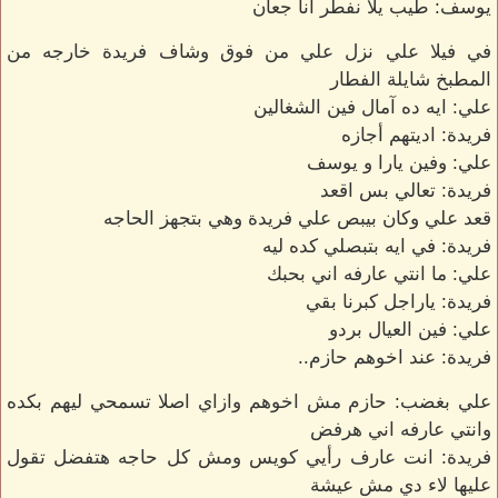
يوسف: طيب يلا نفطر انا جعان
في فيلا علي نزل علي من فوق وشاف فريدة خارجه من
المطبخ شايلة الفطار
علي: ايه ده آمال فين الشغالين
فريدة: اديتهم أجازه
علي: وفين يارا و يوسف
فريدة: تعالي بس اقعد
قعد علي وكان بيبص علي فريدة وهي بتجهز الحاجه
فريدة: في ايه بتبصلي كده ليه
علي: ما انتي عارفه اني بحبك
فريدة: ياراجل كبرنا بقي
علي: فين العيال بردو
فريدة: عند اخوهم حازم..
علي بغضب: حازم مش اخوهم وازاي اصلا تسمحي ليهم بكده
وانتي عارفه اني هرفض
فريدة: انت عارف رأيي كويس ومش كل حاجه هتفضل تقول
عليها لاء دي مش عيشة