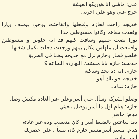
علي: ماشى انا هوريكو العيشة
خرج على وهو علي آخره..
خديجه راحت لحازم وفتحلها واتفاجئت بوجود يوسف ويارا
وقعدت معاهم وكانوا مبسوطين جدا
نورا بصت عليهم وشافت كلهم قد ايه حلوين و مبسوطين
واقتنعت أن ملهاش مكان بينهم ورجعت دخلت تكمل شغلها
خلصو فطار وحازم نزل مع خديجه وهما في الطريق
خديجه: حازم بابا مستنيك النهارده الساعه 9
حازم: ايه ده بجد وساكته
خديجه: قولتلك أهو
حازم: تمام..
وصلو الشركه وسأل علي أسر وعلي غير العاده مكنش وصل
حازم: هيام اول ما أسر يوصل بلغيني
هيام: حاضر
بعد ساعتين بالضبط أسر و كان متعصب وده غير عادته
هيام: مستر أسر مستر حازم كان بيسأل علي حضرتك
أسر: ماشي..