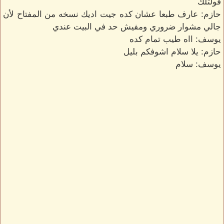
قولتلك
حازم: عارف طبعا عشان كده جيت اديك نسخه من المفتاح لأن
جالي مشوار ضروري ومفيش حد في البيت عندي
يوسف: ااه طيب تمام كده
حازم: يلا سلام اشوفكم بليل
يوسف: سلام