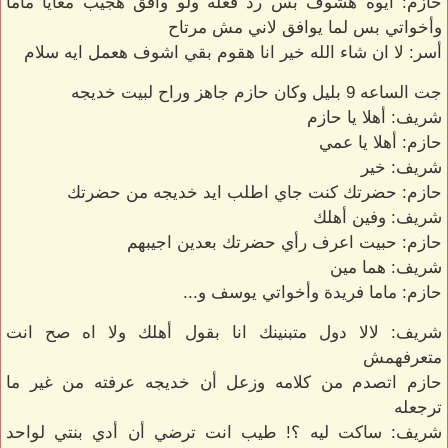
حازم: ايوه هشوف بس رد فعله ولو وافق هجيب معايا ماما
وأخواتي بس لما يوافق لاني مش مرتاح
أسر: لا ان شاء الله خير انا هقوم بقي اشوف هعمل ايه سلام
جت الساعه 9 بليل وكان حازم جاهز وراح لبيت خديجه
شريف: أهلا يا حازم
حازم: أهلا يا عمي
شريف: خير
حازم: حضرتك كنت جاي اطلب ايد خديجه من حضرتك
شريف: وفين أهلك
حازم: حبيت اعرف رأي حضرتك بعدين اجيبهم
شريف: هما مين
حازم: ماما فريدة وأخواتي يوسف و...
شريف: لالا دول متبنينك انا بقول أهلك ولا اه صح انت
متعرفهمش
حازم اتصدم من كلامه وزعل أن خديجه عرفته من غير ما
ترجعله
شريف: ساكت ليه ؟! طيب انت ترضي أن أدي بنتي لواحد