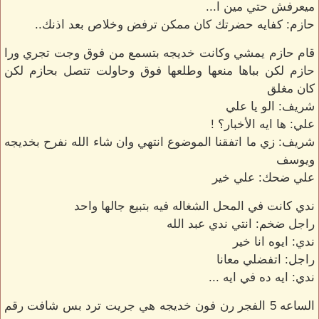
ميعرفش حتي مين ا...
حازم: كفايه حضرتك كان ممكن ترفض وخلاص بعد اذنك..
قام حازم يمشي وكانت خديجه بتسمع من فوق وجت تجري ورا
حازم لكن بباها منعها وطلعها فوق وحاولت تتصل بحازم لكن
كان مغلق
شريف: الو يا علي
علي: ها ايه الأخبار؟ !
شريف: زي ما اتفقنا الموضوع انتهي وان شاء الله نفرح بخديجه
ويوسف
علي ضحك: علي خير
ندي كانت في المحل الشغاله فيه بتبيع جالها واحد
راجل ضخم: انتي ندي عبد الله
ندي: ايوه انا خير
راجل: اتفضلي معانا
ندي: ايه ده في ايه ...
الساعه 5 الفجر رن فون خديجه هي جريت ترد بس شافت رقم