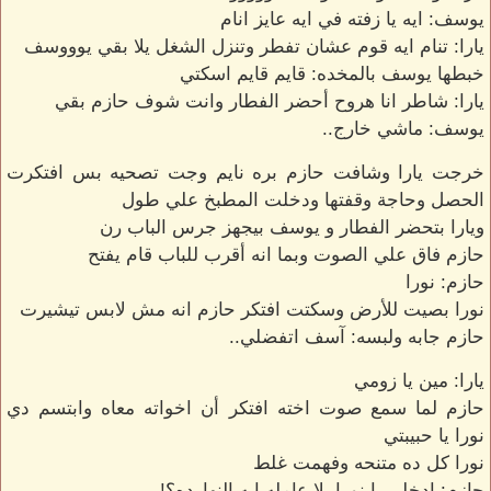
يوسف: ايه يا زفته في ايه عايز انام
يارا: تنام ايه قوم عشان تفطر وتنزل الشغل يلا بقي يوووسف
خبطها يوسف بالمخده: قايم قايم اسكتي
يارا: شاطر انا هروح أحضر الفطار وانت شوف حازم بقي
يوسف: ماشي خارج..
خرجت يارا وشافت حازم بره نايم وجت تصحيه بس افتكرت
الحصل وحاجة وقفتها ودخلت المطبخ علي طول
ويارا بتحضر الفطار و يوسف بيجهز جرس الباب رن
حازم فاق علي الصوت وبما انه أقرب للباب قام يفتح
حازم: نورا
نورا بصيت للأرض وسكتت افتكر حازم انه مش لابس تيشيرت
حازم جابه ولبسه: آسف اتفضلي..
يارا: مين يا زومي
حازم لما سمع صوت اخته افتكر أن اخواته معاه وابتسم دي
نورا يا حبيبتي
نورا كل ده متنحه وفهمت غلط
حازم: ادخلي يا نورا يلا عامله ايه النهارده؟!