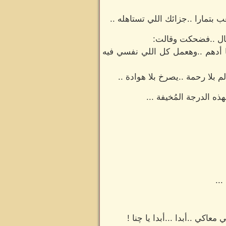
 بتمارا ..جزائك اللي تستاهله ..
لحال ..فضحكت وقالت:
 أدهم ..وهعمل كل اللي نفسي فيه
 بلا رحمة ..يصرخ بلا هوادة ..
ذه الدرجة المُخيفة ...
..
ي ..أبدا ...أبدا يا چنا !