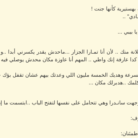
هستيرية كأنها جنت !
دي" ..
بيبي ...
ة منك .. لأن أنا تمـارا الجزار ...ماحدش يقدر يكسرني أبدا ..ول
دا كدا عارفة إنك واطي .. المهم أنا عاوزة مكان محدش يوصلي فيه 
 بسرعة وهديك الخمسة مليون اللي وعدتك بيهم عشان تقفل بؤك خ
لمك ..هدبرلك مكان ...
هت سانـدرا وهي تتحامل على نفسها لتفتح الباب ..ابتسمت ما إن 
ف:
طمئنان: