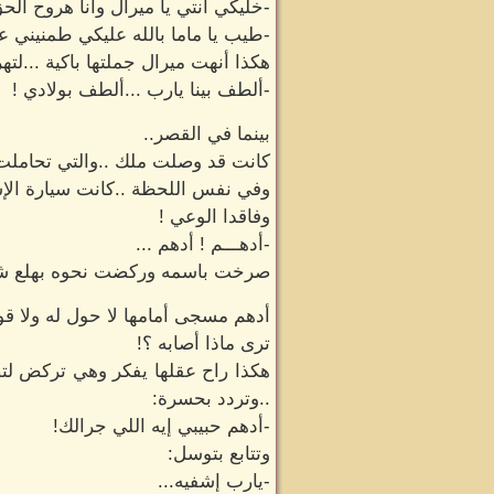
-خليكي أنتي يا ميرال وأنا هروح ألح
-طيب يا ماما بالله عليكي طمنيني ع
هكذا أنهت ميرال جملتها باكية ...لته
-ألطف بينا يارب ...ألطف بولادي !
بينما في القصر..
كانت قد وصلت ملك ..والتي تحاملت عل
وفي نفس اللحظة ..كانت سيارة الإسع
وفاقدا الوعي !
-أدهـــم ! أدهم ...
صرخت باسمه وركضت نحوه بهلع شدي
أدهم مسجى أمامها لا حول له ولا قو
ترى ماذا أصابه ؟!
هكذا راح عقلها يفكر وهي تركض لتص
..وتردد بحسرة:
-أدهم حبيبي إيه اللي جرالك!
وتتابع بتوسل:
-يارب إشفيه...