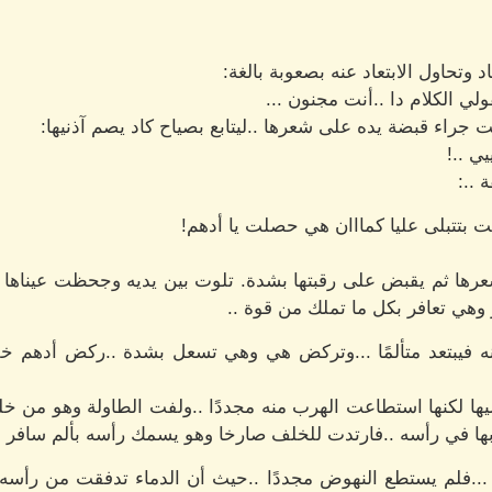
د وتحاول الابتعاد عنه بصعوبة بالغة:
قولي الكلام دا ..أنت مجنون ...
راء قبضة يده على شعرها ..ليتابع بصياح كاد يصم آذنيها:
ي ..!
 ..:
 بتتبلى عليا كمااان هي حصلت يا أدهم!
عرها ثم يقبض على رقبتها بشدة. تلوت بين يديه وجحظت عيناها
ر وهي تعافر بكل ما تملك من قوة ..
 فيبتعد متألمًا ...وتركض هي وهي تسعل بشدة ..ركض أدهم خلفه
يها لكنها استطاعت الهرب منه مجددًا ..ولفت الطاولة وهو من خ
بها في رأسه ..فارتدت للخلف صارخا وهو يسمك رأسه بألم سافر .
ا ...فلم يستطع النهوض مجددًا ..حيث أن الدماء تدفقت من رأسه