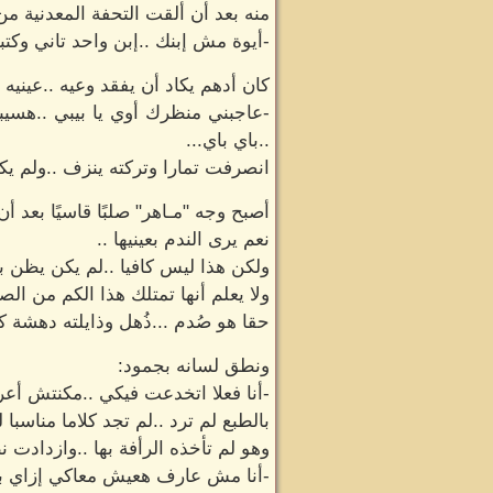
منه بعد أن ألقت التحفة المعدنية من 
-أيوة مش إبنك ..إبن واحد تاني وكتب
كان أدهم يكاد أن يفقد وعيه ..عيني
-عاجبني منظرك أوي يا بيبي ..هسي
..باي باي...
انصرفت تمارا وتركته ينزف ..ولم يكن
أصبح وجه "مـاهر" صلبًا قاسيًا بعد أ
نعم يرى الندم بعينيها ..
ولكن هذا ليس كافيا ..لم يكن يظن به
ولا يعلم أنها تمتلك هذا الكم من الص
حقا هو صُدم ...ذُهل وذايلته دهشة كب
ونطق لسانه بجمود:
-أنا فعلا اتخدعت فيكي ..مكنتش أعر
بالطبع لم ترد ..لم تجد كلاما مناسبا
وهو لم تأخذه الرأفة بها ..وازدادت 
-أنا مش عارف هعيش معاكي إزاي بعد