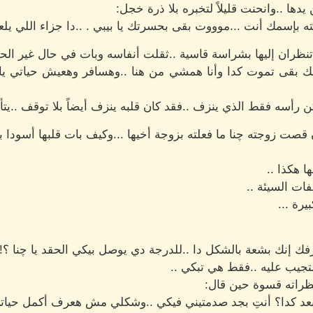
يدها ..وانحنت قليلاً لتخبره بلا ذرة خجل:
ته بإسمك أنت ...موووت بقى بحسرتك يا بيبي . ..دا جزاء اللي يلعب
ه تنظران إليها بشراسة قاسية ..ثقلت أنفاسه وبات في حال غير ا
بك بقى تموت كدا وأنا همشي من هنا ..وهسافر وهعيش حياتي يا
 رأسه فقط الذي ينزف ..فقد كان قلبه ينزف أيضاً بلا توقف ..يتألم
ن قصت زوجته چنا ما فعلته بزوجة أخيها ...وكيف بات قلبها أسودا به
ا هكذا ..
فات السيئة ..
يرة ...
فك إنك بشعة بالشكل دا ..للدرجة دي يوصل بيكي الحقد يا چنا ؟! .
 لتجيب عليه ..فقط هي تبكي ..
نظراته قسوة حين قال:
 كدا؟ أنتِ بجد صدمتيني فيكي ..وشكلي مش هعرف أكمل حياتي معاك