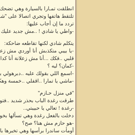
انطلقت تمـارا بالسيارة وهي تضحك ب
تلتقط هاتفها وتجري اتصالا على "شـا
تردد ما إن أجاب عليها:
-واطي يا شادي ! ..مش جديد عليك يا 
يتكلم شادي لكنها تقاطعه ضاحكة:
-يا بيبي متكذبش أنا أوردي مش زعلان
قلبي ..فكك ...أنا مش زعلانة أنا ك
-كمان؟ ليه ؟
-اسمع اللي بقولك عليه ..دبرهولي
-ماشي يا تمارا ..اقفلي ..خمسة وهك
"في منزل حـازم"
طرقت رغدة الباب بحذر شديد ..فتوج
-رغدة ! تعالي يا حبيبتي..
دخلت بالفعل رغدة وهي تسألها بخو
-هو حازم مش هنا؟ صح؟
أومأت ساندرا برأسها وهي تخبرها با