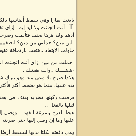
تابعت تمارا وهي تلتقط أنفاسها بالكا
-آآ ..أنت اتجننت ولا ايه إيه ..إزاي ت
أدهم وقد هزها بعنف فتألمت وصرخت ج
-ابن مين؟ حملتي من مين؟ انطقييييي
حاولت الابتعاد ..هتفت بارتجافة عنيفة
-حملت من مين إزاي أنت اتجننت انت
-هقتـــلك ..والله هقتلك ..
هكذا صرخ بلا وعي منه وهو يترك ش
يده عليها، بينما هو يضغط أكثر فأكث
فرفعت ركبتها تضربه بعنف في بطنه
قتلها بالفعل ..
هبط الدرج بسرعة الفهد ...ووصل إل
عليها وما إن وصل إليها حتى ضربته 
وهي دفعته بكلتا يديها ليسقط أرضً