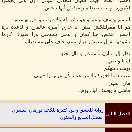
احسن ابعت اجيب العيال صحابي النوتي دول تاني يخضوا
الأمورة، و انت طبعا ميرضيكش أنها تتخض..
ابتسم يوسف بوعيد و هو يشير له بالإقتراب و قال بهسيس
هو انا مقولتلكش مش انا عازم أميرة عالفرح و قاعدة برة
احسن تتخض هيا كمان و تيجي تستخبي ورا ضهرك كارما
تشوفها تقول مفيش جواز ينفع، خاف علي مستقبلك!
نظر إليه مازن بأستنكار و قال بحنق
اه يا واطي..
يوسف بتهكم
عيب دانتا اخويا! يالا من هنا و كُل عيش يا حبيبي..
مازن بقهر
ماشي يا يوسف ليك يوم..
رواية للعشق وجوه كثيرة للكاتبة نورهان العشري
الفصل التالي
الفصل السابع والستون