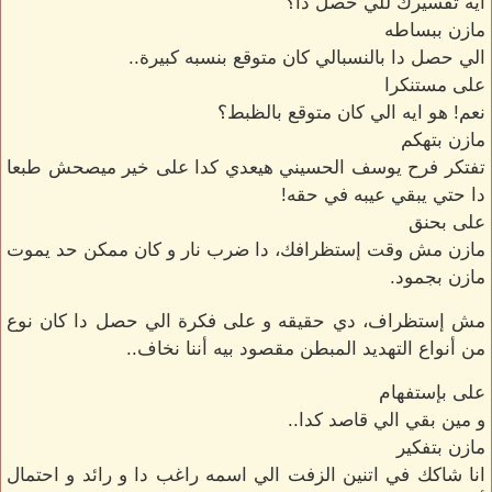
ايه تفسيرك للي حصل دا؟
مازن ببساطه
الي حصل دا بالنسبالي كان متوقع بنسبه كبيرة..
على مستنكرا
نعم! هو ايه الي كان متوقع بالظبط؟
مازن بتهكم
تفتكر فرح يوسف الحسيني هيعدي كدا على خير ميصحش طبعا
دا حتي يبقي عيبه في حقه!
على بحنق
مازن مش وقت إستظرافك، دا ضرب نار و كان ممكن حد يموت
مازن بجمود.
مش إستظراف، دي حقيقه و على فكرة الي حصل دا كان نوع
من أنواع التهديد المبطن مقصود بيه أننا نخاف..
على بإستفهام
و مين بقي الي قاصد كدا..
مازن بتفكير
انا شاكك في اتنين الزفت الي اسمه راغب دا و رائد و احتمال