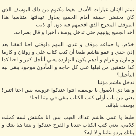
تمتم الإثنان عبارات الأسف بغيظ مكتوم من ذلك اليوسف الذي
كان يحتضن حبيبته أمام الجميع يحاول تهدئتها متناسيا هذا
الموقف المحرج الذي اقحمهم فيه دون أي ذنب
أخذ الجميع يؤنبهم حتي تدخل يوسف أخيرا و قال بصرامه.
خلاص يا جماعه موقف و عدي، المهم دلوقتي احنا اتفقنا بعد
إذن جدي و عمو هاشم طبعا أن كتب كتاب على و روفان و كارما
و مازن و غرام و أدهم يكون النهاردة يعني أتأجل كتير و احنا كدا
كدا متفقين من قبلها علي كل حاجه و المأذون موجود يبقي ليه
التأجيل؟
تدخل هاشم مؤنبا
و هيا دي الأصول يا يوسف، انتوا عندكوا عروسه بس احنا اتنين!
يعني من باب أولى كتب الكتاب يبقي في بيتنا احنا!
يوسف بلباقه.
طبعا يا عمي هاشم عداك العيب بس انا مكنتش لسه كملت
كلامي، يعني كتب الكتاب عندنا و الفرح عندكوا و بنتنا هيا بنتك و
بناتك بردو بناتنا و لا ايه؟