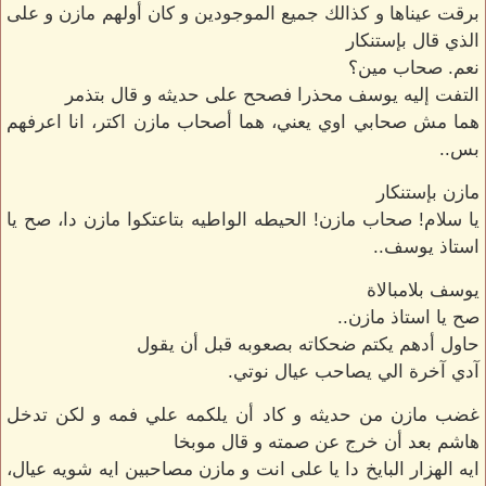
برقت عيناها و كذالك جميع الموجودين و كان أولهم مازن و على
الذي قال بإستنكار
نعم. صحاب مين؟
التفت إليه يوسف محذرا فصحح على حديثه و قال بتذمر
هما مش صحابي اوي يعني، هما أصحاب مازن اكتر، انا اعرفهم
بس..
مازن بإستنكار
يا سلام! صحاب مازن! الحيطه الواطيه بتاعتكوا مازن دا، صح يا
استاذ يوسف..
يوسف بلامبالاة
صح يا استاذ مازن..
حاول أدهم يكتم ضحكاته بصعوبه قبل أن يقول
آدي آخرة الي يصاحب عيال نوتي.
غضب مازن من حديثه و كاد أن يلكمه علي فمه و لكن تدخل
هاشم بعد أن خرج عن صمته و قال موبخا
ايه الهزار البايخ دا يا على انت و مازن مصاحبين ايه شويه عيال،