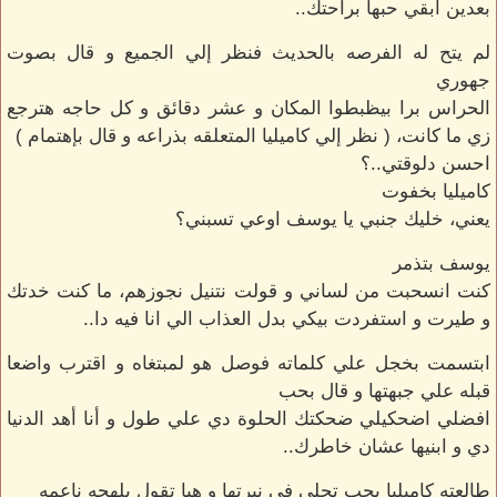
بعدين ابقي حبها براحتك..
لم يتح له الفرصه بالحديث فنظر إلي الجميع و قال بصوت
جهوري
الحراس برا بيظبطوا المكان و عشر دقائق و كل حاجه هترجع
زي ما كانت، ( نظر إلي كاميليا المتعلقه بذراعه و قال بإهتمام )
احسن دلوقتي..؟
كاميليا بخفوت
يعني، خليك جنبي يا يوسف اوعي تسبني؟
يوسف بتذمر
كنت انسحبت من لساني و قولت نتنيل نجوزهم، ما كنت خدتك
و طيرت و استفردت بيكي بدل العذاب الي انا فيه دا..
ابتسمت بخجل علي كلماته فوصل هو لمبتغاه و اقترب واضعا
قبله علي جبهتها و قال بحب
افضلي اضحكيلي ضحكتك الحلوة دي علي طول و أنا أهد الدنيا
دي و ابنيها عشان خاطرك..
طالعته كاميليا بحب تجلي في نبرتها و هيا تقول بلهجه ناعمه