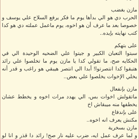
مازن بغضب
الحرب دي هو الي بدأها يوم ما فكر يرفع السلاح علي يوسف و
خصوصا بعد ما عرف أن هو اخوه، يوم ماعمل عملته دي هو كدا
كتب نهايته بإيده..
على بتهكم
سبتوا التعبان الكبير و جيتوا علي الضحيه الوحيدة الي في
الحكايه صح، ما تقولي كدا يا مازن يوم ما تخلصوا علي رائد
هتبقوا كدا انتصرتوا! أبدا الي انتصر هيبقي هو راغب و قدر أنه
يخلي الإخوات يخلصوا علي بعض..
مازن بإنفعال
ماتقولش اخوات بس، الي يهدد مرات اخوه و يخطط عشان
يخطفها منه ميبقاش اخ
على بإندفاع
مكنش يعرف انه اخوه..
مازن بسخرية
و لما عرف عمل ايه، ضرب عليه نار صح! رائد دا قذر و انا لو