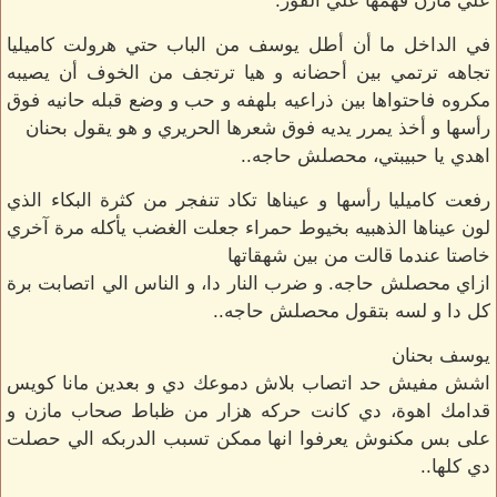
علي مازن فهمها علي الفور.
في الداخل ما أن أطل يوسف من الباب حتي هرولت كاميليا
تجاهه ترتمي بين أحضانه و هيا ترتجف من الخوف أن يصيبه
مكروه فاحتواها بين ذراعيه بلهفه و حب و وضع قبله حانيه فوق
رأسها و أخذ يمرر يديه فوق شعرها الحريري و هو يقول بحنان
اهدي يا حبيبتي، محصلش حاجه..
رفعت كاميليا رأسها و عيناها تكاد تنفجر من كثرة البكاء الذي
لون عيناها الذهبيه بخيوط حمراء جعلت الغضب يأكله مرة آخري
خاصتا عندما قالت من بين شهقاتها
ازاي محصلش حاجه. و ضرب النار دا، و الناس الي اتصابت برة
كل دا و لسه بتقول محصلش حاجه..
يوسف بحنان
اشش مفيش حد اتصاب بلاش دموعك دي و بعدين مانا كويس
قدامك اهوة، دي كانت حركه هزار من ظباط صحاب مازن و
على بس مكنوش يعرفوا انها ممكن تسبب الدربكه الي حصلت
دي كلها..