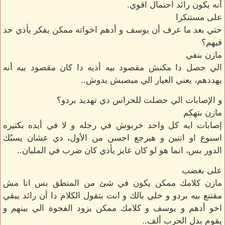
أنه يكون رائد احتمال اقوي.
على مستنكرا
حتي بعد ما عرف أن يوسف و أدهم اخواته ممكن يفكر يأذي حد
فيهم؟
مازن بنفي
الي حصل دا مكنش مقصود بيه أذيه دا كان مقصود بيه أنه
يهددهم، يعني العيار الي ميصبش يدوش..
و الإصابات الي حصلت للحراس دي تهديد بردو؟
مازن بتهكم
إصابات ايه كل واحد خربوش في رجله و لا في أيده بكتيره
اسبوع او اتنين و هيرجع احسن من الأول، دي عشان يسبُك
الدور بس، انما هو لو كان عايز يأذي كان ضرب في المليان..
على بغضب
مازن كلامك ممكن يكون في شئ من المنطق بس انا مش
مقتنع بيه بردو و خلي بالك و انت بتقول الكلام دا أن رائد يبقي
اخو أدهم و يوسف و كلامك ممكن يزود الفجوة الي بينهم و
يقوم بدل الحرب ألف..