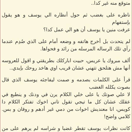
متوقع منه غير كدا..
ناظره على بغضب ثم حول أنظاره الي يوسف و هو يقول
بإستفهام
عرفت منين يا يوسف أن هو الي عمل كدا؟
لم يتحدث بل أخرج هاتفه و وضعه أمام على الذي صُدِم عندما
رآي تلك الرساله المرسله من رائد و فحواها.
ألف مبروك يا عريس، حبيت اباركلك بطريقتي و اقول للعروسه
أنها مش هتلحق تتهني عشان قريب اوي هاخد روحك بإيدي..
قرأ على الكلمات بصدمه و صمت ليفاجئه يوسف الذي قال
بصوت يكلله الغضب
لا علي صوتك يا على خلي الكلام يرن في ودنك و ينطبع في
عقلك عشان كل ما تيجي تقول تاني اخوك تفتكر الكلام دا
كويس، انا معنديش اخوات من دمي غير أدهم و روفان و بس.
كلامي واضح!
كانت نظرات يوسف تقطر غضبا و شراسه لم يرهم على من