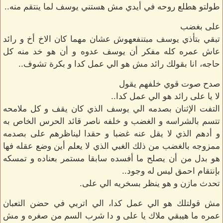
طولتو هطلع روحه في أيدي مش هستني يوسف لما ينتقم منه..
على بغضب
تبقي بتأذي يوسف مبتنفعهوش عشان مهما كان الاخ أخ و رائد
عاش عمره كله مفكر أن يوسف عدوه و أن هو خد منه كل
حاجه، انا بقولك رائد مش هو الي عمل كدا و بكرة تشوف..
صدح صوت قوي خلفهم يقول
لا يا على رائد هو الي عمل كدا..
التفت الإثنان بصدمه الي يوسف الذي كان يقف و كل ملامحه
تتسم بالشراسه و الغضب و خلفه ناصر قائد الحرس الخاص به
و أدهم الذي لا يقل عنه غضبا و حقدا ليناظرهم على بصدمه
ممزوجه بالغضب من ذلك الغبي الذي لا يعلم أين وضع عقله فها
هو بدل من أن يصلح ما أفسده سابقا مستمر بعناده و تمسكه
بإنتقام احمق ليس له وجود..
تحدث مازن و هو ينظر بسخريه الي على.
مش قولتلك هو الي عمل كدا، الي اتربي في حضن التعبان
عمره ما هيبقي ملاك يا على و دا شرب السم من صغره و مش