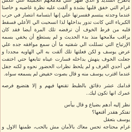
بالفرح الشديد و الذي ظهر علي ملامحهم الجميله علي عكس
غرام التي خفق قلبها بشدة و ألقت عليه نظرة غاضبه و خاصتا
عندما وجدته يبتسم ففسرتها علي إنها ابتسامة انتصار في حرب
الكبرياء التي كانت تدور بداخلها لذا انسحبت الي الأعلي فسقط
قلبه من فرط الخوف أن ترفضه تلك المرة أيضا فقد كان
يراقب ملامحها منذ بدء الحديث و لم يستطع أن يخفي بسمه
الإرتياح التي تسللت الي شفتيه ما أن سمع موافقه جده علي
عرض يوسف و لكن فعلتها تلك ألقت به الي الهاويه مجددا و
جعلت الخوف ينهش بداخله فسارت عيناه تتابعها حتي اختفت
في أحدي الغرف و لم يلحظ نظرات الحضور نحوه و لكنه جفل
عندما اقترب يوسف منه و قال بصوت خفيض لم يسمعه سواه.
قدامك عشر دقائق بالظبط تقنعها فيهم و إلا هتضيع فرصه
عمرك انها تكون ليك..
نظر إليه أدهم بضياع و قال بيأس
تفتكر هقدر أقنعها؟
يوسف بتعقل
غرام محتاجه تحس معاك بالأمان مش بالحب، طمنها الاول و