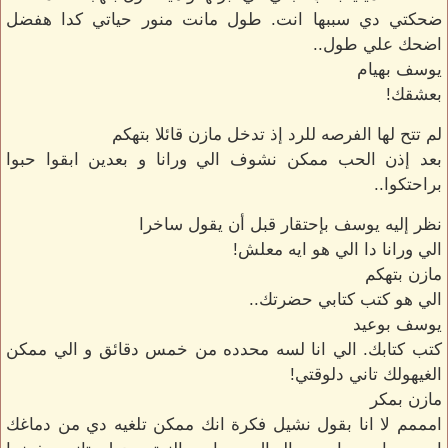
ضحكتي دي سببها انت. طول مانت منور حياتي كدا هفضل
اضحك علي طول..
يوسف بهيام
بعشقك!
لم تتح لها الفرصه للرد إذ تدخل مازن قائلا بتهكم
بعد إذن الحب ممكن نشوف الي ورانا و بعدين ابقوا حبوا
براحتكوا..
نظر إليه يوسف بإحتقار قبل أن يقول ساخرا
الي ورانا دا الي هو ايه معلش!
مازن بتهكم
الي هو كتب كتابي حضرتك..
يوسف بوعيد
كتب كتابك. الي انا لسه محدده من خمس دقائق و الي ممكن
الغيهولك تاني دلوقتي!
مازن بمكر
امممم لا انا بقول نشيل فكرة انك ممكن تلغيه دي من دماغك