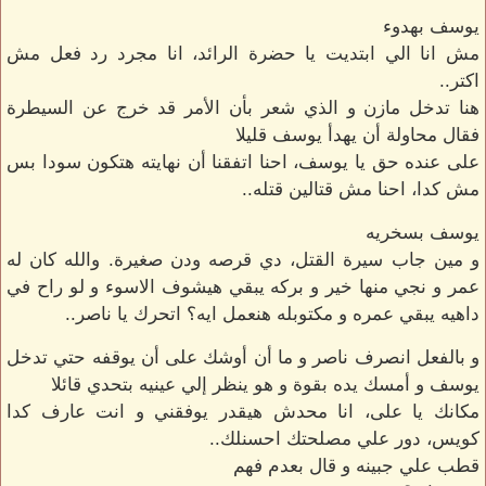
يوسف بهدوء
مش انا الي ابتديت يا حضرة الرائد، انا مجرد رد فعل مش
اكتر..
هنا تدخل مازن و الذي شعر بأن الأمر قد خرج عن السيطرة
فقال محاولة أن يهدأ يوسف قليلا
على عنده حق يا يوسف، احنا اتفقنا أن نهايته هتكون سودا بس
مش كدا، احنا مش قتالين قتله..
يوسف بسخريه
و مين جاب سيرة القتل، دي قرصه ودن صغيرة. والله كان له
عمر و نجي منها خير و بركه يبقي هيشوف الاسوء و لو راح في
داهيه يبقي عمره و مكتوبله هنعمل ايه؟ اتحرك يا ناصر..
و بالفعل انصرف ناصر و ما أن أوشك على أن يوقفه حتي تدخل
يوسف و أمسك يده بقوة و هو ينظر إلي عينيه بتحدي قائلا
مكانك يا على، انا محدش هيقدر يوفقني و انت عارف كدا
كويس، دور علي مصلحتك احسنلك..
قطب علي جبينه و قال بعدم فهم