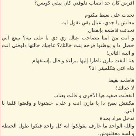
افرض كان حد اتصاب دلوقتي كان يبقي كويس؟
تحدث على بغيظ مكتوم
معلش يا جدي، عيال بقي تقول ايه..
تحدثت فاطمه بإنفعال
و انت من امتا بتصاحب عيال زي دي يا على بيه؟ ينفع الي
حصل دا و بوظتوا فرحه بنت خالتك؟ عاجبك حالتها دلوقتي انت
و البيه التاني!
هنا التفت مازن ناظرا إليها ببراءة و قال بإستفهام
هاه انتي بتكلميني انا؟
فاطمه بغيظ
لا خيالك!
انفعلت صفيه هيا الآخري و قالت بعتاب
مكنتش يصح دا يا مازن انت و على، خضتونا و وقعتوا قلبنا يا
ابني..
تدخل مراد بحدة
والله الواحد ما عارف يقولكوا ايه كل واحد فيكوا طول الحيطه
و لسه معقلتوش.