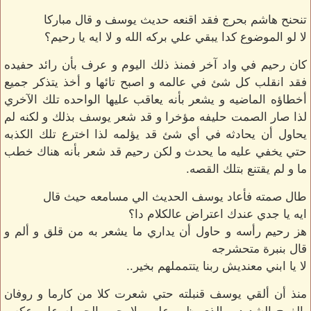
تنحنح هاشم بحرج فقد اقنعه حديث يوسف و قال مباركا
لا لو الموضوع كدا يبقي علي بركه الله و لا ايه يا رحيم؟
كان رحيم في واد آخر فمنذ ذلك اليوم و عرف بأن رائد حفيده
فقد انقلب كل شئ في عالمه و اصبح تائها و أخذ يتذكر جميع
أخطاؤه الماضيه و يشعر بأنه يعاقب عليها الواحده تلك الآخري
لذا صار الصمت حليفه مؤخرا و قد شعر يوسف بذلك و لكنه لم
يحاول أن يحادثه في أي شئ قد يؤلمه لذا اخترع تلك الكذبه
حتي يخفي عليه ما يحدث و لكن رحيم قد شعر بأنه هناك خطب
ما و لم يقتنع بتلك القصه.
طال صمته فأعاد يوسف الحديث الي مسامعه حيث قال
ايه يا جدي عندك اعتراض عالكلام دا؟
هز رحيم رأسه و حاول أن يداري ما يشعر به من قلق و ألم و
قال بنبرة متحشرجه
لا يا ابني معنديش ربنا يتتمملهم بخير..
منذ أن ألقي يوسف قنبلته حتي شعرت كلا من كارما و روفان