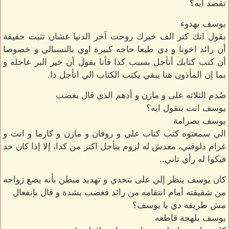
تقصد ايه؟
يوسف بهدوء
بقول انك كتر الف خيرك روحت آخر الدنيا عشان تثبت حقيقة
أن رائد اخونا و دي طبعا حاجه كبيرة اوي بالنسبالي و خصوصا
أن كتب كتابك أتأجل بسبب كدا فأنا بقول أن خير البر عاجله و
بما إن المأذون هنا يبقي يكتب الكتاب الي اتأجل دا.
صُدم الثلاثه على و مازن و أدهم الذي قال بغضب
يوسف انت بتقول ايه؟
يوسف بصرامة
الي سمعتوه كتب كتاب علي و روفان و مازن و كارما و انت و
غرام دلوقتي، معدش له لزوم يتأجل اكتر من كدا، إلا إذا كان حد
فيكوا له رأي تاني..
كان يوسف ينظر إلي على بتحدي و تهديد مبطن بأنه يضع زواجه
من شقيقته أمام انتقامه من رائد فغضب بشدة و قال بإنفعال
مش طريقه دي يا يوسف؟
يوسف بلهجة قاطعه