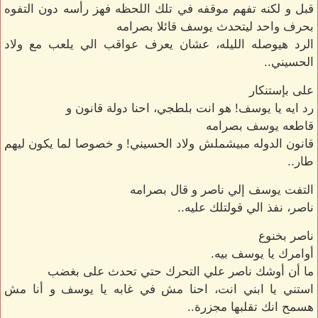
قبل و لكنه تفهم موقفه في تلك اللحظه فهز رأسه دون التفوه
بحرف واحد ليتحدث يوسف قائلا بصرامه
الرد هيوصله الليله، عشان يعرف عواقب الي يلعب مع ولاد
الحسيني..
على بإستنكار
رد ايه يا يوسف! هو انت بلطجي، احنا دولة قانون و
قاطعه يوسف بصرامه
قانون الدوله مبيشملش ولاد الحسيني! و خصوصا لما يكون ليهم
طار..
التفت يوسف إلي ناصر و قال بصرامه
ناصر، نفذ الي قولتلك عليه..
ناصر بخنوع
أوامرك يا يوسف بيه.
ما أن أوشك ناصر علي التحرك حتي تحدث على بغضب
استني يا ابني انت، احنا مش في غابه يا يوسف و أنا مش
هسمح انك تقلبها مجزرة..