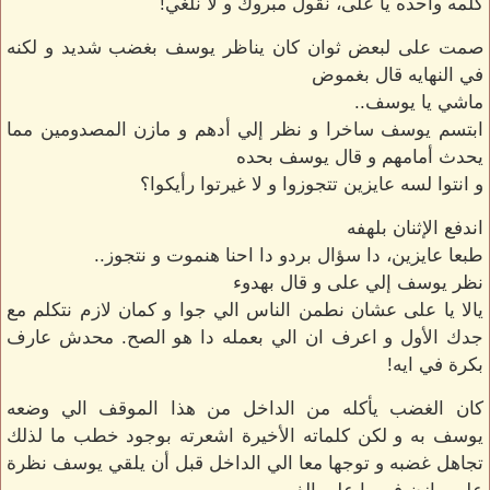
كلمه واحده يا على، نقول مبروك و لا نلغي!
صمت على لبعض ثوان كان يناظر يوسف بغضب شديد و لكنه
في النهايه قال بغموض
ماشي يا يوسف..
ابتسم يوسف ساخرا و نظر إلي أدهم و مازن المصدومين مما
يحدث أمامهم و قال يوسف بحده
و انتوا لسه عايزين تتجوزوا و لا غيرتوا رأيكوا؟
اندفع الإثنان بلهفه
طبعا عايزين، دا سؤال بردو دا احنا هنموت و نتجوز..
نظر يوسف إلي على و قال بهدوء
يالا يا على عشان نطمن الناس الي جوا و كمان لازم نتكلم مع
جدك الأول و اعرف ان الي بعمله دا هو الصح. محدش عارف
بكرة في ايه!
كان الغضب يأكله من الداخل من هذا الموقف الي وضعه
يوسف به و لكن كلماته الأخيرة اشعرته بوجود خطب ما لذلك
تجاهل غضبه و توجها معا الي الداخل قبل أن يلقي يوسف نظرة