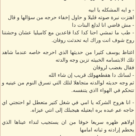
- و ايه المشكله يا ابيه
اهتزت نبرة صوته قليلا و حاول إخفاء حرجه من سؤالها و قال
- مش فاضي انا لدلع البنات دا
- طب ما تمشي احنا كدا كدا قاعدين مع كاميليا عشان وحشتنا
روح شوف انت وراك ايه تحدثت روفان.
اغتاظ يوسف كثيرا من حديثها الذي احرجه خاصه عندما شاهد
تلك الابتسامه الخبيثه تزين وجه والدته
فقال بغضب لروفان
- لسانك دا هقطعهولك قريب إن شاء الله
ثم وجه حديثه لوالدته متجاهلا لتلك التي تسرق النوم من عينيه و
تتحكم في الهواء ااذي يتنفسه.
- انا هروح الشركه يا امي في شغل كتير متعطل لو احتجتي اي
حاجه عم عبده بره ابعتيله هيجبلك إلى انتي عيزاه.
اولاهم ظهره سريعا خوفا من ان يستجيب لنداء عيناها الذي
يحطم إرادته و ثباته امامها