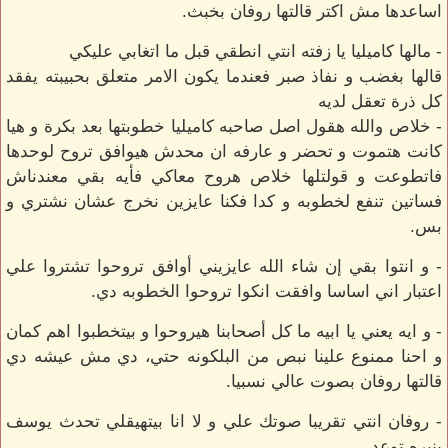
اساعدها مش اكتر قالتها روفان بخبث.
- مالها كاميليا يا زفته انتي انطقي قبل ما اتغابي عليكي
قالها بغضب و نفاذ صبر فعندما يكون الامر متعلق بحبيبته يفقد
كل ذرة تعقل لديه
- خلاص والله هقول اصل صاحبه كاميليا خطوبتها بعد بكرة و هيا
كانت هتموت و تحضر و عارفه ان محدش هيوافق تروح لوحدها
فاتطوعت و قولتلها خلاص هروح معاكي فأيه بقي معندناش
فساتين تنفع لخطوبه و كدا فكنا عايزين نخرج عشان نشتري و
بس.
- و انتوا بقي إن شاء الله عايزيني أوافق تروحوا تشتروا علي
اعتبار اني اساسا وافقت انكوا تروحوا الخطوبه دي.
- و ايه يعني يا ابيه ما كل أصحابنا هيروحوا و بيتخطبوا اهم كمان
و احنا ممنوع علينا نبص من البلكونه حتي، دي مش عيشه دي
قالتها روفان بصوت عالي نسبيا.
- روفان انتي تقريبا صوتك علي و لا انا بيتهيقلي تحدث يوسف
بنبره توعد