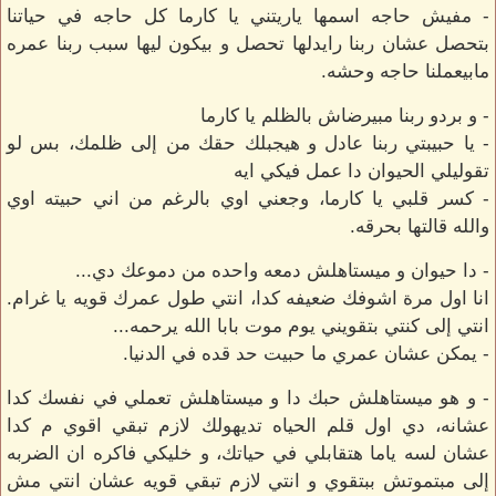
- مفيش حاجه اسمها ياريتني يا كارما كل حاجه في حياتنا
بتحصل عشان ربنا رايدلها تحصل و بيكون ليها سبب ربنا عمره
مابيعملنا حاجه وحشه.
- و بردو ربنا مبيرضاش بالظلم يا كارما
- يا حبيبتي ربنا عادل و هيجبلك حقك من إلى ظلمك، بس لو
تقوليلي الحيوان دا عمل فيكي ايه
- كسر قلبي يا كارما، وجعني اوي بالرغم من اني حبيته اوي
والله قالتها بحرقه.
- دا حيوان و ميستاهلش دمعه واحده من دموعك دي...
انا اول مرة اشوفك ضعيفه كدا، انتي طول عمرك قويه يا غرام.
انتي إلى كنتي بتقويني يوم موت بابا الله يرحمه...
- يمكن عشان عمري ما حبيت حد قده في الدنيا.
- و هو ميستاهلش حبك دا و ميستاهلش تعملي في نفسك كدا
عشانه، دي اول قلم الحياه تديهولك لازم تبقي اقوي م كدا
عشان لسه ياما هتقابلي في حياتك، و خليكي فاكره ان الضربه
إلى مبتموتش ببتقوي و انتي لازم تبقي قويه عشان انتي مش