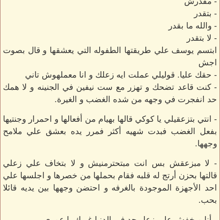
- مقدرش
- بتقدر
- والله ما بقدر
- لا بتقدر
ابتسم يوسف علي طريقتها الطفوله التي يعشقها و قال بصوت
اجش
- حقك عليا. قوليلي عملت ايه زعلك و انا معملهوش تاني
- كنت قاعد تضحك و تهزر مع ست نيفين في الجنينه و لا همك
حد انفجرت في وجهه من شده الغضب و الغيرة.
- انتي بتزعقيلي يا كوكي قالها بهيام من أفعالها و احمرار وجنتيها
بفعل الغضب فبدت شهيه أكثر فمرر يده بعشق علي ملامح
وجهها.
- لا مبزعقش بس انت مبتحترمنيش و لا بتخاف علي زعلي
قالتها بحزن أرتج له قلبه فقام بحملها من خصرها و اجلسها علي
احد الأجهزة الموجودة بالغرفه و احتضن وجهها بين يديه قائلا
بحب.
- أنا مبخفش علي زعل حد في الدنيا غيرك يا عمري