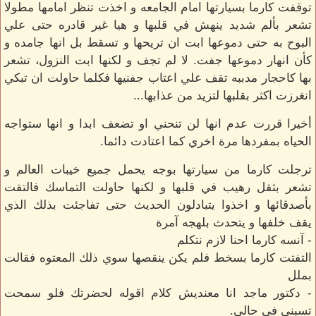
توقفت كارما بسيارتها امام الجامعه و اخذت تنظر امامها مطولا
تشعر بألم شديد ينهش في قلبها و هيا غير قادره حتى علي
البوح به حتى دموعها ابت ان تريحها و تسقط بل انها جامده و
كأن انهار دموعها جفت. لا لم تجف و لكنها ابت النزول، تشعر
بها كاحجار مدببه تقف علي اعتاب جفنيها فكلما حاولت ان تبكي
انغرزت اكثر بقلبها لتزيد من عذابها...
أخيرا قررت عدم انها لن تنحني او تضعف ابدا و انها ستواجه
الحياه بمفردها مرة اخري كما اعتادت دائما.
ترجلت كارما من سيارتها بوجه يحمل جميع خيبات العالم و
تشعر بثقل رهيب في قلبها و لكنها حاولت التماسك فالتقت
بأصدقائها و اخذوا يتبادلون الحديث حتى تفاجئت بذلك الذي
يقف خلفها و يتحدث بلهجه آمرة
- آنسه كارما احنا لازم نتكلم
التفتت كارما بسخط فلم يكن ينقصها سوي ذلك المعتوه فقالت
بملل
- دكتور ماجد انا معنديش كلام اقوله لحضرتك فلو سمحت
تسبني في حالي.