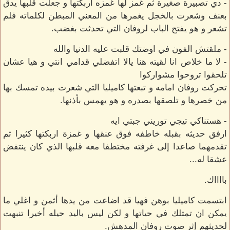
- دي تصبيرة صغيرة ثم غمز لها غمزه اربكتها و جعلت قلبها يدق
بعنف وشعرت بالخجل يغمرها من المعني المبطن لكلماته فلم
تشعر و هو يفتح الباب لروفان التي تحدثت بغضب.
- ملقتش الفون في اوضتك قلبت عليه الدنيا والله
- لا ما خلاص انا لقيته هنا يالا اتفضلي قدامي انتي و هيا عشان
تلحقوا تروحوا مشواركوا
تحركت روفان امامه و تبعتها كاميليا التي شعرت بيده تمسك بها
من خصرها و تلصقها بصدره و هو يهمس بأذنها.
- هستناكي تيجي توريني جبتي ايه
ارفق حديثه بقبله خاطفه فوق عنقها و غمزة اربكتها كثيرا ثم
تقدمهما صاعدا إلى غرفته مختطفا معه قلبها الذي كان ينتفض
عشقا له...
بااااك.
ابتسمت كاميليا بوهن فهيا قد اضاعت من يدها أثمن و اغلي ما
يمكن ان تمتلك في حياتها و لكن ليس باليد حيله أخيرا تنبهت
لحديثهم إثر صوت روفان المدهش.