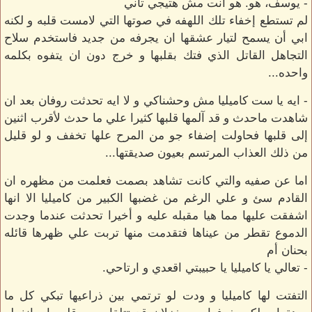
- يوسف، هو. هو انت مش هتيجي تاني
لم تستطع إخفاء تلك اللهفه في صوتها التي لامست قلبه و لكنه
ابي أن يسمح لتيار عشقها ان يجرفه من جديد فاستخدم سلاح
التجاهل القاتل الذي فتك بقلبها و خرج دون ان يتفوه بكلمه
واحده...
- ايه يا ست كاميليا مش وحشناكي و لا ايه تحدثت روفان بعد ان
شاهدت ماحدث و قد آلمها قلبها كثيرا علي ما حدث لأقرب اثنين
إلى قلبها فحاولت إضفاء جو من المرح علها تخفف و لو قليل
من ذلك العذاب المرتسم بعيون صديقتها...
اما عن صفيه والتي كانت تشاهد بصمت فعلمت من مظهره ان
القادم سئ و علي الرغم من غضبها الكبير من كاميليا الا انها
اشفقت عليها مما هيا مقبله عليه و أخيرا تحدثت عندما وجدت
الدموع تقطر من عيناها فتقدمت منها تربت علي ظهرها قائله
بحنان أم
- تعالي يا كاميليا يا حبيبتي اقعدي و ارتاحي.
التفتت لها كاميليا و ودت لو ترتمي بين ذراعيها تبكي كل ما