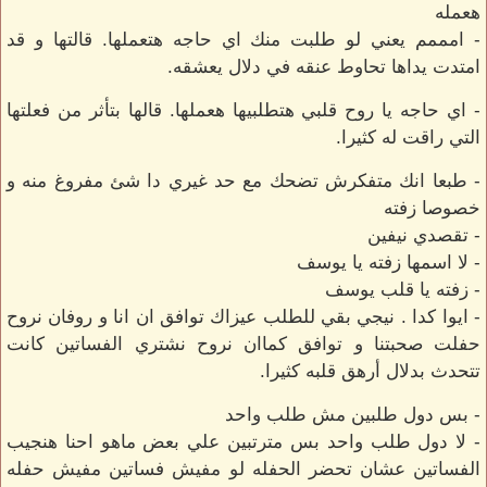
هعمله
- امممم يعني لو طلبت منك اي حاجه هتعملها. قالتها و قد
امتدت يداها تحاوط عنقه في دلال يعشقه.
- اي حاجه يا روح قلبي هتطلبيها هعملها. قالها بتأثر من فعلتها
التي راقت له كثيرا.
- طبعا انك متفكرش تضحك مع حد غيري دا شئ مفروغ منه و
خصوصا زفته
- تقصدي نيفين
- لا اسمها زفته يا يوسف
- زفته يا قلب يوسف
- ايوا كدا . نيجي بقي للطلب عيزاك توافق ان انا و روفان نروح
حفلت صحبتنا و توافق كماان نروح نشتري الفساتين كانت
تتحدث بدلال أرهق قلبه كثيرا.
- بس دول طلبين مش طلب واحد
- لا دول طلب واحد بس مترتبين علي بعض ماهو احنا هنجيب
الفساتين عشان تحضر الحفله لو مفيش فساتين مفيش حفله