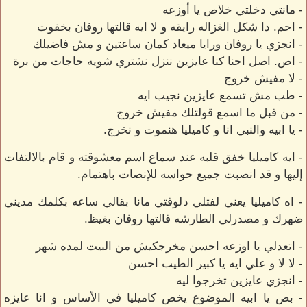
- مانتي دخلتي خلاص يا أوزعه
- احم. دا شكل الغزاله رايقه و لا ايه قالتها روفان بخفوت
- انجزي يا روفان ورايا ميعاد كمان ساعتين و مش فاضيلك
- اص. اصل احنا كنا عايزين ننزل نشتري شويه حاجات من برة
- لا مفيش خروج
- طب مش تسمع عايزين نجيب ايه
- من قبل ما اسمع قولتلك مفيش خروج
- يا ابيه والنبي انا و كاميليا هنموت و نخرج.
- ايه كاميليا خفق قلبه عند سماع اسم معشوقته و قام بالالتفات
إليها و قد انصبت جميع حواسه للإنصات باهتمام.
- اه كاميليا يعني لفتلي دلوقتي مانا بقالي ساعه بكلمك مديني
ضهرك و مصدرلي الطارشه قالتها روفان بغيظ.
- اتعدلي يا اوزعه احسن مخرجكيش من البيت لمده شهر
- لا لا و علي ايه يا كبير الطيب احسن
- انجزي عايزين تخرجوا ليه
- بص يا ابيه الموضوع يخص كاميليا في الأساس و انا عايزه