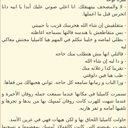
- لا والمصحف بيتهيقلك. انا اعلي صوتي عليك أبدا يا ابيه دانا
اتخرس قبل ما اعملها.
- متقلقيش إن شاء الله هخرسك قريب يا حبيبتي
- بس متقاطعش يا هندسه قالتها بسماجه اغاظته
- بطلي لماضه و خلينا نتكلم في المهم هيا كاميليا مجتش معاكي
ليه
- قالتلي انها مش هتطلب منك حاجه
- و دا ليه إن شاء الله
- تقريبا كدا زعلانه منك
- طب هيا فين دلوقتي
- ورا الباب و زمانها سامعه كل حاجه. ثواني هجبهالك من قفاها.
تسمرت كاميليا في مكانها عندما سمعت جمله روفان الأخيرة و
عندما تنبهت للهرب كانت روفان تُمسٍك بها من يدها و تجرها و
تلقيها أمامه و تفر هاربه.
حاولت كاميليا اللحاق بها و لكن هيهات فهي في عرين الأسد.
شعرت بقبضته التي كانت كالفولاذ تُمسك بمعصمها و تسحبها