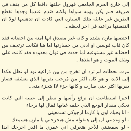
إلى خارج الحرم الجامعي فهرول خلفها دافعا كل من يقف في
طريقه فلم يكن يهمه سواها ولكنه صُدم عندما وجدها تقطع
الطريق غير عابئه بتلك السياره التي كادت ان تدهسها لولا ان
التقطتها ذراعيه في اخر لحظه...
احتضنها مازن بشده و كانه غير مصدق انها آمنه بين احضانه فقد
كان قاب قوسين او ادني من خسارتها اما هيا فكانت ترتجف بين
احضانه غير مستوعبه لما حدث في ثوان معدوده فقد كانت علي
وشك الموت و هو انقذها...
مرت لحظات لم ترد ان تخرج من بين ذراعيه تود لو تظل هكذا
إلى الابد، و هو كان اكثر من مُرحب بقربها الذي يعشقه فصار
يقربها اكثر حتى صارت و كانها جزء لاا يتجزء منه...
اخيرا استطاعت ان ترفع رأسها و تنظر إلى عينيه التي كانت
تحكي مقدار الوجع الذي خلفه غيابها فقال لها برجاء
- انا بحبك اوي يا كارما ارجوكي تسمعيني
- لو وعدتني ان إلى هتقوله مش هيجرحني يا مازن هسمعك
- لو سمعتيني للآخر هتعرفي اني عمري ما اقدر اجرحك ابدا