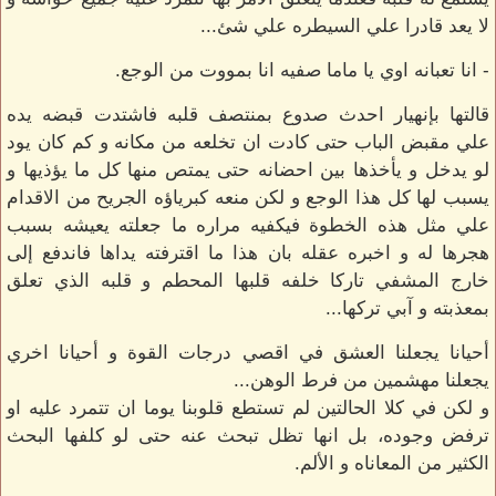
لا يعد قادرا علي السيطره علي شئ...
- انا تعبانه اوي يا ماما صفيه انا بمووت من الوجع.
قالتها بإنهيار احدث صدوع بمنتصف قلبه فاشتدت قبضه يده
علي مقبض الباب حتى كادت ان تخلعه من مكانه و كم كان يود
لو يدخل و يأخذها بين احضانه حتى يمتص منها كل ما يؤذيها و
يسبب لها كل هذا الوجع و لكن منعه كبرياؤه الجريح من الاقدام
علي مثل هذه الخطوة فيكفيه مراره ما جعلته يعيشه بسبب
هجرها له و اخبره عقله بان هذا ما اقترفته يداها فاندفع إلى
خارج المشفي تاركا خلفه قلبها المحطم و قلبه الذي تعلق
بمعذبته و آبي تركها...
أحيانا يجعلنا العشق في اقصي درجات القوة و أحيانا اخري
يجعلنا مهشمين من فرط الوهن...
و لكن في كلا الحالتين لم تستطع قلوبنا يوما ان تتمرد عليه او
ترفض وجوده، بل انها تظل تبحث عنه حتى لو كلفها البحث
الكثير من المعاناه و الألم.