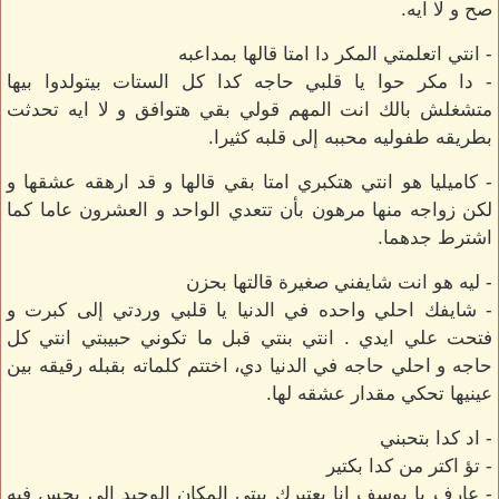
صح و لا ايه.
- انتي اتعلمتي المكر دا امتا قالها بمداعبه
- دا مكر حوا يا قلبي حاجه كدا كل الستات بيتولدوا بيها
متشغلش بالك انت المهم قولي بقي هتوافق و لا ايه تحدثت
بطريقه طفوليه محببه إلى قلبه كثيرا.
- كاميليا هو انتي هتكبري امتا بقي قالها و قد ارهقه عشقها و
لكن زواجه منها مرهون بأن تتعدي الواحد و العشرون عاما كما
اشترط جدهما.
- ليه هو انت شايفني صغيرة قالتها بحزن
- شايفك احلي واحده في الدنيا يا قلبي وردتي إلى كبرت و
فتحت علي ايدي . انتي بنتي قبل ما تكوني حبيبتي انتي كل
حاجه و احلي حاجه في الدنيا دي، اختتم كلماته بقبله رقيقه بين
عينيها تحكي مقدار عشقه لها.
- اد كدا بتحبني
- تؤ اكتر من كدا بكتير
- عارف يا يوسف انا بعتبرك بيتي المكان الوحيد إلى بحس فيه