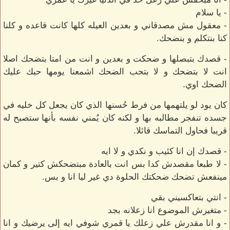
- يا سلام
- معقول مش مصدقاني و بعدين العيله كلها كانت قاعده و كلنا
كنا بنتكلم و بنضحك.
- قصدك بتبصلها و ضحكت و بعدين و انت من امتا بتضحك اصلا
انت لا بتضحك و لا بتحب الضحك اشمعنا يومها حبك عليك
الضحك اوي.
كان يود لو يلتهمها من فرط حُسنها الذي كان يجعل كل خليه في
جسده تنفجر مطالبه بها و لكنه كان يُمني نفسه بأنها ستصبح له
قريبا فحاول التماسك قائلا.
- قصدك إن انا كئيب و نكدي و لا ايه
- لا طبعا مقصدش كدا بس انت بالعادة مبتضحكش كتير و كمان
مينفعش تضحك ضحكتك الحلوة دي غير ليا انا و بس.
- انتي بتعاكسيني بقي
- متغيرش الموضوع انا زعلانه بجد
- و انا مقدرش علي زعلك يا قمري شوفي ايه إلى يرضيك و انا