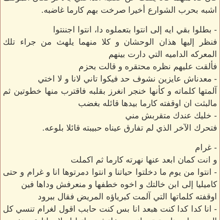
اشبه بحرب الشوارع أخيرا صرخت بهم كارما غاضبه.
- بطلوا بقي ايه إلى انتوا بتعملوه دا، انتوا اجننتوا
فنظر إليها هذان الوحشان و كلا منهما يلهث من جراء تلك
المعركه الداميه التي دارت بينهم
فألقت عليهم نظره محتقره و قالت بحزم
- معدناش عايزين نشوف حد فيكوا تاني لانا و لا اختي
آلمتها كلماته و كأنها خنجر انغرز بقلبه فاقترب منها خطوتين ثم
مالبثت ان اوقفته كارما بيدها قائله بغضب
- خليك عندك متقربش مني
فتحرك الآخر الذي لم تفارق عيناه حبيبته قائلا بلوعه.
- غرام
و انت كمان ابعد عنها نهرته كارما ثم اكملت
- انتوا من يوم ما دخلتوا حياتنا و انتوا دمرتوها انا و غرام و حتى
كاميليا إلى ابن خالتك و اخوه خطفها و منعرفش وداها فين
اوقفته كلماتها التي آلمت كبرياؤه المريض فقال ببرود
- انا كدا كدا كنت هبعد انا بس كنت حابب اقول لغرام تنسي كل