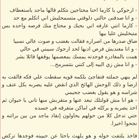
- ارجوكي يا كارما احنا محتاجين نتكلم قالها ماجد باستعطاف
- و انا صدقنى حالتي دلوقتي متسمحليش اني اتكلم مع حد
- كارما انتي عارفه اني بحبك و محتاج منك فرصه واحده بس
متبخليش عليا بيها
ضاق صدرها من اصراره فقالت بغضب و صوت عالي نسبيا
- و انا معنديش فرص اديها لحد ارجوك سيبني في حالي
همت بالمغادره فوجدته يمسك بمعصمها يوقفها قائلا بشر
- و انا مش زي البيه إلى كنتي بتتسرمح...
لم ينهي جملته فتفاجئ بلكمه قويه سقطت علي فكه فالقت به
ارضا و ذلك الوحش الهائج الذي انقض عليه يضربه بكل عنف و
شراسه و هو يقول بغضب جحيمي
- هو انا مش قولتلك تبعد عنها و متقربش منها تاني يا حيوان ثم
اخذ يضربه و يركله في اماكن متفرقه في جسده
حتي تدخل كلا من حولهم يحاولون إنقاذ ماجد من بين براثنه و
نجحوا اخيرا.
فاخذ يلتفت حوله و هو يلهث باحثا عن حبيبته فوجدها تركض