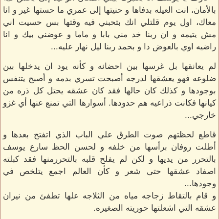
بالأمان، انت العيله بدفاها و حنيتها إلى عمري ما حستها غير و انا
معاك، اول يوم قلتلي انك بتحبني فيه وقتها بس حسيت اني
مش يتيمه و ان ربنا خد مني بابا و ماما و عوضني بيك و انا
راضيه اوي بالعوض دا و بحمد ربنا ليل نهار عليه...
لم يعانقها بل غرسها بين احضانه و كأنه يود ان يدخلها بين
ضلوعه فهو يعشقها لدرجه أصبحت تسري بدمه و أصبح يتنفس
بوجودها و كذلك كان حالها فقد كان عشقه يحتل كل ذره من
كيانها فكانت ذراعيه هم حدودها. أسوارها التي تمنع عنها أي غزو
خارجي...
قاطع لحظتهم صوت الطرق علي الباب الذي اتفتح بعدها و
أطلت روفان برأسها من خلفه و لحسن الحظ سارع يوسف
بالتحرر من يديها و لكن لم يفلح قلبه بالتحررمنها فقد كبلته
اصفاد عشقها حتى شعر و كأن العالم اجمع يتلخص في
وجودها...
و قام بالتقاط زجاجه مياه من الثلاجه علها تطفئ من نيران
عشقه التي اشعلتها حوريته الصغيره.