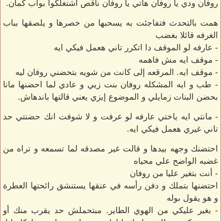
روفان ودي يا روفان هاتي يا روفان ناقص اشتغلكوا بواب كمان.
همت بالتحدث فتفاجئت به يسحبها من خصرها و يلصقها بباب
الغرفه قائلا بغضب
- عارفه لو الموقف دا اتكرر تاني هعمل فيكي ايه
- موقف ايه مش فاهمه
- موقف ايه. المرقعه إلى كانت من شويه بتحضني روفان ليه
- طب و ايه المشكله روفان بنت زيي و عادي لما احضنها مانا
بحضن البنات زمايلي و الموضوع إيزي يعني قالتها باندهاش.
- مانتي ايه ياختي عارفه لو عرفت و لا شوفت انك حضنتي حد
تاني غيري هعمل فيكي ايه.
احتضنك وجهه بيدها و قالت غير مصدقه لما تسمعه و تراه من
غضبه الواضح علي محياه
- أنت بتغير عليا من روفان
احتضنها بتملك و دفن رأسه في عنقها يستنشق رائحتها العطرة
و هو يقول بوله
- بغير عليكي من الهوي الطاير. مبتحملش حد يقرب منك أو