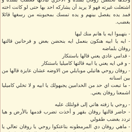
اشتعلت غيرته فهو لا يريد أن يشاركه احد بها حتى لو كانت اخته
فمد يده يفصل بينهم و يده تمسك بمحبوبته من رسغها قائلا
بغضب.
- بتهببوا ايه يا هانم منك ليها
- ايه يا ابيه هنكون بنعمل ايه بنحضن بعض و فرحانين قالتها
روفان بلماضه
- قدامي عادي يعني قالها باستنكار
- و في ايه يعني يا ابيه قالتها كاميليا باستنكار
- روفان روحي هاتيلي موبايلي من الاوضه عشان عايزة قالها من
بين اسنانه
- ما تبعت اي حد من الخدامين يجبهولك يا ابيه و لا تخلي كاميليا
اشمعنا روفان يعني.
- روحي يا زفته هاتي إلى قولتلك عليه
- حاضر قالتها روفان بقهر و أخذت تضرب قدمها بالأرض و هيا
تردد بغضب طفولي
- ماهي روفان دي المرمطونه بتاعتكوا روحي يا روفان تعالي يا