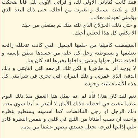
فقد كانت كتاباتي الأولي لك، و قرأتي الأولي لك. فأنا ضحكت
لك و بكيت بسببك و تغيرت من أجلك. حتى ذلك البعد الذي
يؤلمني تعودته معك...
و حتى ذلك. الخزلان الذي نلته منك لم يمنعني من حبك
الا يكفي كل هذا لجعلي أحبك.
استيقظت كاميليا من حلمها الجميل الذي كانت تتخلله رائحه
تعشقها و يستوطنه رجل كل خليه من جسدها تنطق بإسمه و
اخذت تنظر حولها و شئ بداخلها يخبرها لقد كان هنا.
لا يوجد أثر له ظاهريا و لكن تلك الرجفه التي انتابتني و ذلك
الدفئ الذي غمرني و تلك النيران التي تجري في شراييني كل
هذه الأشياء تثبت وجوده.
نعم لقد كان هنا.! فأنا لم انم بمثل هذا العمق منذ ذلك اليوم
عندما غفيت في احضانه فذلك الأمان لا أشعر به أبدا سوي معه.
ذلك الرجل او رجل التناقضات كما اسميته يستطيع بنظره
واحده ان يصب أطنانا من الثلج في قلبي و بنفس النظرة قادر
علي إذابتها لدرجه تجعل جسدي ينصهر عشقا بين يديه.