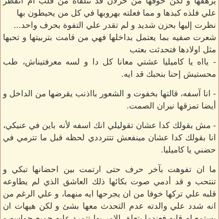
يرهقها و لكن خوفها من خزلان قد تتلقاه من قلب ام انفطر
علي فلذه كبدها و مما فعلته بهروبها في كل من يحيطون بها
نظرت إليها بحزن شديد و لم تقدر علي التفوة بحرف واحد...
شعرت صفيه بما يعتمل بداخلها فهي من قامت بتربيتها و تحبها
مثل اولادها فتحدثت بعتب
- يااه يا كاميليا عشتي معانا كل دا و لسه معرفتيناش، طب
محستيش إحنا بنحبك قد ايه.
- انا آسفه، قالتها بخفوت و الشعور بااذنب يقرضها من الداخل و
أيضا تمزقها نيران الصمت.
- مش بقولك كدا عشان تقوليلي انك اسفه لأنه باين في عنيكي،
انا بقولك كدا عشان مينفعش تتترددي لحظه قبل ما تترمي في
حضني يا كاميليا.
ما ان تفوهت بآخر حرف حتى ارتمت بين احضانها تبكي و
تنتحب و قد أدمي صوت بكائها ذلك العاشق الذي لم يطاوعه
قلبه علي تركها خوفا من ان يجرحها ايه منهما، و علي الرغم من
انه شدد علي والدته عدم التحدث معها بشئ و لكن هيهات ان
يستمع له قلبه فعندما يتعلق الامر بها تتمرد عليه جميع حواسه و