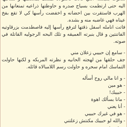
اليه حتى ارتطمت بسياج صدره و حاوطتها ذراعيه تمنعانها من
الهرب فاستقرت بين احضانه و اخفضت رأسها كي لا تقع بفخ
عيناه فهي غاضبه منه و بشده.
فاتت انامله اسفل ذقتها لترفع رأسها إليه فاصطدمت بزرقاوتيه
الفاتنتين و قال بنبرته العميقه و تلك البحه الرجوليه القاتلة في
صوته.
- سامع إن حبيبي زعلان مني
جف حلقها من لهجته الحانيه و نظرته المربكه و لكنها حاولت
التماسك امام سحره و حاولت رسم اللامبالاه قائله.
- و انا مالي روح أسأله
- هو مين
- حبيبك!
- مانا بسألك اهوة
- أنا يعني
- هو في غيرك حبيبي
- والله لو حبيبك مكنتش زعلتني