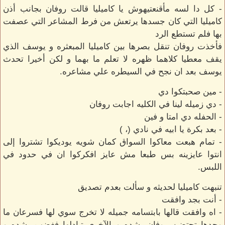
- كل دا لسه مأقنعتيهوش يا كاميليا قالت روفان بجانب أذن
كاميليا التي كان جسدها يرتعش من فرط المشاعر التي عصفت
بها فلم تستطع الرد
فأخذت روفان تنقل بصرها بين كاميليا المبعثره و يوسف الذي
يقف معطيا كلاهما ظهره لا تعلم ما بهما و لكن أخيرا تحدث
يوسف بعد ان نجح في السيطره علي مشاعره.
- مين صحبتكوا دي
- دي زميله لينا في الكليه اجابت روفان
- الحفله دي امتا و فين
- بعد بكرة يا ابيه في نادي (، )
- تمام هبعت معاكوا السواق كمان شويه يوديكوا تشتروا إلى
انتوا عايزينه بس طبعا مش عايز افكركوا ان في حدود في
اللبس.
تنبهت كاميليا لحديثه و سألت بعدم تصديق
- أنت بجد وافقت
- اه وافقت قالها بابتسامه جميله لا تخرج سوي لها فسرعان ما
وجدها تحتضن روفان بشده و الآخري تبادلها فغضب بشده و