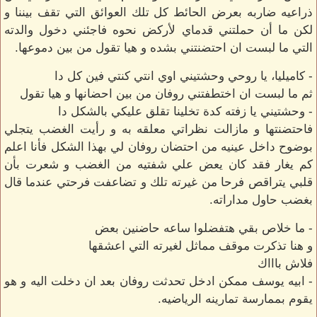
ذراعيه ضاربه بعرض الحائط كل تلك العوائق التي تقف بيننا و
لكن ما أن حملتني قدماي لأركض نحوه فاجئني دخول والدته
التي ما لبست ان احتضنتني بشده و هيا تقول من بين دموعها.
- كاميليا، يا روحي وحشتيني اوي انتي كنتي فين كل دا
ثم ما لبست ان اختطفتني روفان من بين احضانها و هيا تقول
- وحشتيني يا زفته كدة تخلينا تقلق عليكي بالشكل دا
فاحتضنتها و مازالت نظراتي معلقه به و رأيت الغضب يتجلي
بوضوح داخل عينيه من احتضان روفان لي بهذا الشكل فأنا اعلم
كم يغار فقد كان يعض علي شفتيه من الغضب و شعرت بأن
قلبي يتراقص فرحا من غيرته تلك و تضاعفت فرحتي عندما قال
بغضب حاول مداراته.
- ما خلاص بقي هتفضلوا ساعه حاضنين بعض
و هنا تذكرت موقف مماثل لغيرته التي اعشقها
فلاش باااك
- ابيه يوسف ممكن ادخل تحدثت روفان بعد ان دخلت اليه و هو
يقوم بممارسة تمارينه الرياضيه.