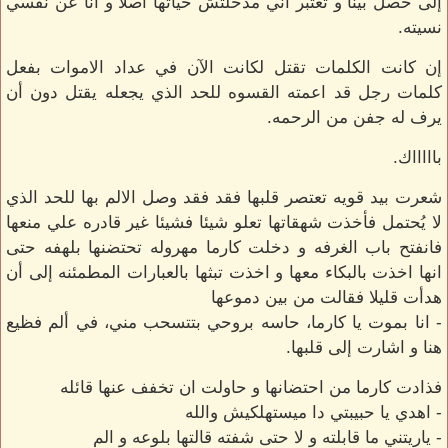
إلى حصل بينا و تعتبر اني مدخلتش حياتها اصلا و انا عن نفسي
نسيته.
إن كانت الكلمات تقتل لكانت الآن في عداد الاموات بفعل
كلمات رجل قد اعمته القسوه للحد الذي يجعله يقتل دون أن
يرف له جفن من الرحمه.
باااااك.
شعرت بيد قويه تعتصر قلبها فقد فقد وصل الالم بها للحد الذي
لا يُحتمل فأخذت شهقاتها تعلو شيئا فشيئا غير قادره علي منعها
فانفتح باب الغرفه و دخلت كارما مهروله تحتضنها بلهفه حتى
انها اخذت بالبكاء معها و اخذت تبثها بالعبارات المطمئنه إلى أن
هدأت قليلا فقالت من بين دموعها
- انا بموت يا كارما، حاسه بروحي بتتسحب مني، في ألم فظيع
هنا و اشارت إلى قلبها.
فذادت كارما من احتضانها و حاولت ان تخفف عنها قائله
- اهدي يا حبيبتي دا ميستهلكيش والله
- ياريتني ما قابلته و لا حتى شفته قالتها بلوعه و الم