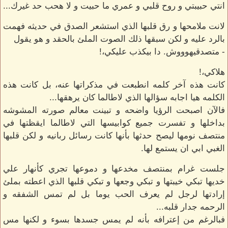
انتي حبيبتي و روح قلبي و عمري ما حبيت و لا هحب حد غيرك...
لانت ملامحها و رق قلبها الذي استشعر الصدق في حديثه فهمت
بالرد عليه و لكن سبقها ذلك الصوت الملئ بالحقد و هو يقول
- متصدقيهوووش. دا بيكذب عليكي،!
هلاكي،!
كانت هذه آخر كلمه انطبعت في مذكراتها عنه، بل كانت هذه
الكلمه هيا اجابه سؤالها الذي لاطالما كان يرهقها...
فالآن اصبحت الرؤيا واضحه و تبينت معالم صورته المشوشه
بداخلها و تفسرت جميع كوابيسها التي لاطالما ايقظتها في
منتصف نومها ليصح حدثها بأنها كانت رسائل ربانيه و لكن قلبها
الغبي ابي ان يستمع لها.
جلست غرام بمنتصف مخدعها و دموعها تجري كأنهار علي
خديها تبكي خيبتها و تبكي وجعها و تبكي قلبها الذي اعطته بملئ
إرادتها لرجل لم يعرف الحب يوما بل لم تمس الشفقه و
الرحمه جدار قلبه...
فبالرغم من إعترافه بأنه لم يمس جسدها بسوء و لكنها مس