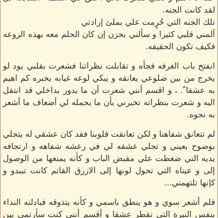
لقد كانت الجنه.
تلك الجنه التي حُرٍمت علي بملئ إرادتي
آلمني قلبي كثيرا و سألني بحزن إن كان الحلم معه بهذه الروعه
فكيف تكون الحقيقه.
انفتح باب الغرفه فجأه و تقابلت نظراتنا فشعرت بقلبي يود لو
يخرج من بين ضلوعي يعانقه و يبكي لوعه غيابه يخبره كم اهيم
به عشقا ّ. ، و اقسم أنني شعرت أن ما يدور بداخلي قد انتقل
اليه و شعرت بنظراته تخبرني بأن ما يحمله لي أضعاف ما أشعر
به نحوه.
لم تتعانق شفاهنا و لكن تعانقت قلوبنا فقد كان عشقي له يتجلي
بوضوح بعيني و تجلي عشقه لي في رعشه شفاهه و ارتجافه
يديه التي ضغطت علي مقبض الباب و كأنه يمنعها من الوصول
إلى و عيناه التي تحول لونها إلى الازرق القاتم كانت تببدو و
كإنها تلتهمني...
فلم أشعر سوي و هو ينطق باسمي و كأنه يتذوقه فبادلته النداء
بنفس النبرة التي تقطر عشقا و أقسم أنني كنت سأرتمي بين