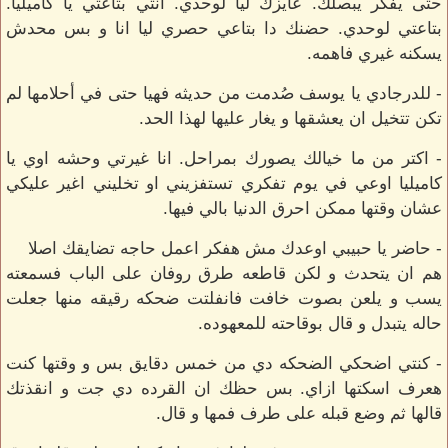
حتى يفكر يبصلك. عايزك ليا لوحدي. انتي بتاعتي يا كاميليا.
بتاعتي لوحدي. حضنك دا بتاعي حصري ليا انا و بس محدش
يسكنه غيري فاهمه.
- للدرجادي يا يوسف صُدمت من حديثه فهيا حتى في أحلامها لم
تكن تتخيل ان يعشقها و يغار عليها لهذا الحد.
- اكتر من ما خيالك يصورك بمراحل. انا غيرتي وحشه اوي يا
كاميليا اوعي في يوم تفكري تستفزيني او تخليني اغير عليكي
عشان وقتها ممكن احرق الدنيا بالي فيها.
- حاضر يا حبيبي اوعدك مش هفكر اعمل حاجه تضايقك اصلا
هم ان يتحدث و لكن قاطعه طرق روفان على الباب فسمعته
يسب و يلعن بصوت خافت فانفلتت ضحكه رقيقه منها جعلت
حاله يتبدل و قال بوقاحته للمعهوده.
- كنتي اضحكي الضحكه دي من خمس دقايق بس و وقتها كنت
هعرف اسكتها ازاي. بس حظك ان القرده دي جت و انقذتك
قالها ثم وضع قبله على طرف فمها و قال.