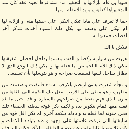
قلبها بل قام بإزلالها و التحقير من مشاعرها نحوه فقد كان منذ
البدء يراها كعاهرة يريد الإنتقام. منها...
حقا لا تعرف علي ماذا تبكي اتبكي علي خيبتها منه او ازلاله لها
ام تبكي علي وصفه لها بكل ذلك السوء أخذت تتذكر آخر
لقطات جمعتها به.
فلاش باااك.
هربت من سيارته ركضا و القت بنفسها بداخل احضان شقيقتها
تبكي ذلك الأم الناجم عن ما فعله بها و تبكي ذلك الوجع الذي لا
يطاق بداخل قلبها فسمعت صراخه و هو يتوسلها بأن تسمعه.
و فجأه شعرت بشئ ارتطم بالارض بشده فالتفتت و صدمت من
مظهره و هو ملقي علي الارض بفعل تلك اللكمه التي تلقاها من
مازن الذي فهم بعضا من صراخهم بالسياره و قد تخيل ما قد
فعله معها فقام بتكوير يده و لكمه بكل قوته لفعلته الحمقاء تلك
فجن جنونه لما فعله به و بادله بلكمه آخري لم تكن اقل قوه من
سابقتها التي تركت علامتها علي وجهه و ظلا يتبادلا اللكمات و
كأن كلا منهما كانا ينفث عن غضبه الداخلي بالآخر فكان الموقف