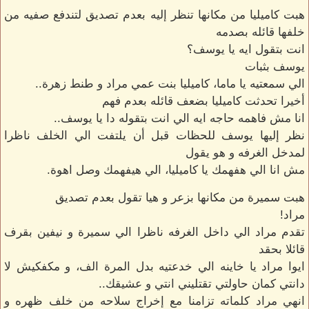
هبت كاميليا من مكانها تنظر إليه بعدم تصديق لتندفع صفيه من
خلفها قائله بصدمه
انت بتقول ايه يا يوسف؟
يوسف بثبات
الي سمعتيه يا ماما، كاميليا بنت عمي مراد و طنط زهرة..
أخيرا تحدثت كاميليا بضعف قائله بعدم فهم
انا مش فاهمه حاجه ايه الي انت بتقوله دا يا يوسف..
نظر إليها يوسف للحظات قبل أن يلتفت الي الخلف ناظرا
لمدخل الغرفه و هو يقول
مش انا الي هفهمك يا كاميليا، الي هيفهمك وصل اهوة.
هبت سميرة من مكانها بزعر و هيا تقول بعدم تصديق
مراد!
تقدم مراد الي داخل الغرفه ناظرا الي سميرة و نيفين بقرف
قائلا بحقد
ايوا مراد يا خاينه الي خدعتيه بدل المرة الف، و مكفكيش لا
دانتي كمان حاولتي تقتليني انتي و عشيقك..
انهي مراد كلماته تزامنا مع إخراج سلاحه من خلف ظهره و