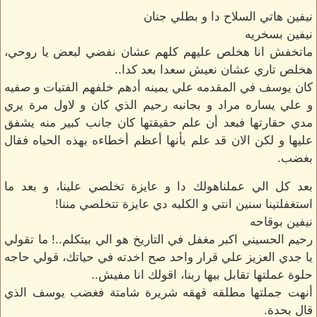
نيفين هاتي السلاح دا و بطلي جنان
نيفين بسخريه
ماتخفش انا هخلص عليهم كلهم عشان نفضي لبعض يا روحي،
هخلص تاري عشان نعيش سعدا بعد كدا..
كان يوسف في المقدمه علي يمينه أدهم خلفهم الفتيات و صفيه
و علي يساره مراد و بجانبه رحيم الذي كان و لاول مرة يري
مدي حقارتها فبعد أن علم حقيقتها كان جانب كبير منه يشفق
عليها و لكن الان قد علم بأنها أعظم أخطاءه بهذه الحياه فقال
بغضب.
بعد كل الي عملناهولك دا و عايزة تخلصي علينا، و بعد ما
استغفلتينا سنين انتي و الكلبه دي عايزة تتخلصي مننا!
نيفين بوقاحه
رحيم الحسيني اكبر مغفل في التاريخ هو الي بيتكلم..! ما تقولي
يا جدي العزيز علي قرار واحد صح اخدته في حياتك، قولي حاجه
حلوة عملتها تقابل بيها ربنا، اقولك انا مفيش..
أنهت جملتها مطلقه قهقه شريرة شامتة فغضب يوسف الذي
قال بحدة.