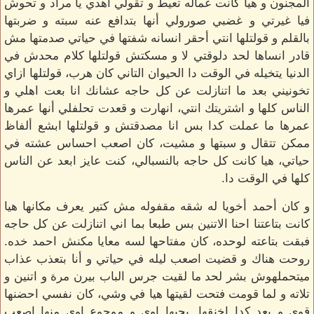
المجنون و هيا كانت عماله تعيط و تقولي اهدي يا مراد و تحوش
فيا غيرتي و غضبي صورولي أنها بتدافع عنه سبته و ضربتها
بالقلم و قولتلها انتي أحقر انسانه شفتها في حياتي صدمتها مش
قادر انساها لحد دلوقتي لا و مسكتش قولتلها كلام محدش في
الدنيا يتخيله في الوقت دا الحيوان التاني كان هرب، قولتلها ازاي
تخونيني بعد ما اتنازلت عن كل حاجه عشانك انا بعت اهلي و
الناس كلها و اشتريتك انتي، انهارت و قعدت تحلفلي أنها عمرها
عمرها ما عملت كدا بس انا مصدقتش و قولتلها ابشع ألفاظ
ممكن تتقال و سبتها و مشيت، كان اصعب احساس عشته في
حياتي، هيا كانت كل حاجه بالنسبالي، كنت عايز ابعد عن الناس
كلها في الوقت دا.
و كان أحمد أخويا له شقه مقفوله مش كتير يعرف مكانها هيا
كانت بتاعتنا احنا الاتنين بس طبعا بما اني اتنازلت عن كل حاجه
فبقت بتاعته لوحده، كان مفتاحها لسه معايا مكنش احمد خده.
روحت هناك و قضيت اصعب ليله في حياتي و أنا بتعذب عذاب
ميتحملهوش بشر لحد ما لقيت جرس الباب بيرن مرة و اتنين و
تلاته و لما قومت فتحت لقيتها هيا في وشي، كان نفسي احضنها
قوي و بعد كدا اخنقها. بحبها اوي و موجوع اوي منها اصعب