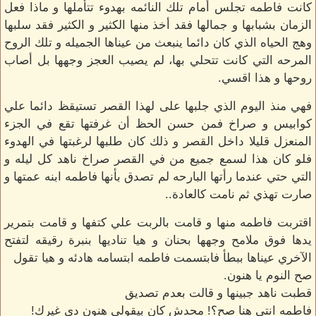
كانت فاطمه تجلس أمام تلك النائمه بهدوء تتأملها و ماذا فعل
الزمان بشبابها و جمالها فقد أخذ منها الكثير و الكثير فقد سلبها
وهج الحياه الذي كان دائما ينبعث من عيناها الجميله و تلك الروح
المرحه التي كانت تتحلي بها، لم يصيب العجز وجهها بل أصاب
روحها و هذا اقسي.
فهي منذ اليوم الذي جلبها على لهذا القصر تستيقظ دائما علي
كوابيس و صراخ فمن حسن الحظ أن غرفتها تقع في الجزء
المنعزل قليلا داخل القصر و ذلك كان طلبها لرغبتها في الهدوء
فلو كان هذا لسمع جميع من في القصر صراخ ناهد كل ليله و
التي حتي عندما رأتها البارحه لم تصدق بأنها فاطمه ابنه عمتها و
صارت تهذي ثم نامت كالعادة..
اقتربت فاطمه منها و قامت بالربت علي كتفها و قامت بتمرير
يدها فوق ملامح وجهها بحنان و هيا تناديها بنبرة رقيقه لتفتح
الآخري عيناها ببطأ فابتسمت فاطمه ابتسامه هادئه و هيا تقول
صح النوم يا هنون.
قطبت ناهد جبينها و قالت بعدم تصديق
فاطمه انتي هنا صح؟! محدش كان بيقولي هنون دي غيرك!