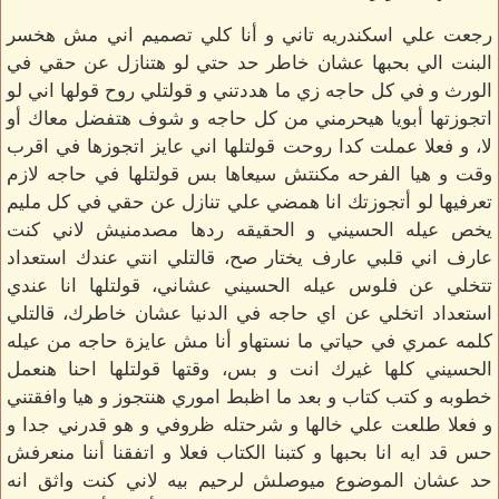
رجعت علي اسكندريه تاني و أنا كلي تصميم اني مش هخسر
البنت الي بحبها عشان خاطر حد حتي لو هتنازل عن حقي في
الورث و في كل حاجه زي ما هددتني و قولتلي روح قولها اني لو
اتجوزتها أبويا هيحرمني من كل حاجه و شوف هتفضل معاك أو
لا، و فعلا عملت كدا روحت قولتلها اني عايز اتجوزها في اقرب
وقت و هيا الفرحه مكنتش سيعاها بس قولتلها في حاجه لازم
تعرفيها لو أتجوزتك انا همضي علي تنازل عن حقي في كل مليم
يخص عيله الحسيني و الحقيقه ردها مصدمنيش لاني كنت
عارف اني قلبي عارف يختار صح، قالتلي انتي عندك استعداد
تتخلي عن فلوس عيله الحسيني عشاني، قولتلها انا عندي
استعداد اتخلي عن اي حاجه في الدنيا عشان خاطرك، قالتلي
كلمه عمري في حياتي ما نستهاو أنا مش عايزة حاجه من عيله
الحسيني كلها غيرك انت و بس، وقتها قولتلها احنا هنعمل
خطوبه و كتب كتاب و بعد ما اظبط اموري هنتجوز و هيا وافقتني
و فعلا طلعت علي خالها و شرحتله ظروفي و هو قدرني جدا و
حس قد ايه انا بحبها و كتبنا الكتاب فعلا و اتفقنا أننا منعرفش
حد عشان الموضوع ميوصلش لرحيم بيه لاني كنت واثق انه