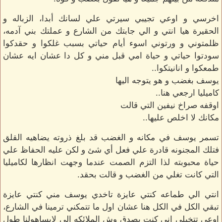
اخرسي و اوعي تجيبي سيرتي علي لسانك أبدا، الزباله و
الحقيرة هيا انتي و الي جابتك من الشارع و عملتك بني آدمه،
ظلمتوني و ورتوني اسوء أيام حياتي بسبب غلكوا و حقدكوا
سودتوا حياتي و حياة امي قبل مني و كل دا عشان ايه عشان
طمعكوا و انانيتكوا..
يوسف بغضب و هو يتوجه اليها
كاميليا ارجعي هنا..
اوقفه صراخ نيفين التي قالت
مكانك لا اخلص عليها..
تسمر يوسف في مكانه و الغضب قد بلغ ذروته يضاهيه القلق
فتلك المجنونه قادرة علي فعل أي شئ و لكن عليه الحفاظ علي
حياة محبوبته لذا التزم الصمت عندما وجهت انظارها لكاميليا
التي كانت تغلي من الغضب و قالت بحقد.
انتي الي طماعه كنتي عايزة تاخدي يوسف مني كنتي عايزة
تبقي الكل في الكل هنا عشان اول ما تتمكني ترمينا في الشارع،
اوعي تتخيلي اني كنت بصدق وش الملائكه الي لابساهولنا طول