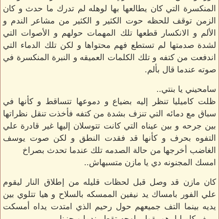
المنكسرة التي كان يطالعها بها لوهله لم تدرك ما حدث و كان
الزمن توقف للحظه حوت الكثير و الكثير من مشاعر الندم و
الألم و الانكسار قطعها تلك المهمات حولهم و الأصوات التي
لشدة صدمتها لم تستطع فهم محتواها و لكن تلك الدماء التي
اندفعت من كتفه و تلك الكلمات العميقه و النبرة المنكسرة في
صوته عندما قال بألم.
سامحيني يا بنتي..
ظلت كاميليا تنظر إليه بضياع و دموعها تتساقط و كأنها في
سباق مع دمائه التي تنزف بشدة من كتفه فأخذت تنقل نظراتها
بين جرحه و بين عيناه التي كانت تتوسلان إليها غير قادرة علي
التفوه بحرف و كأنها قد فقدت النطق و لكن صوت يوسف
الغاضب أخرجها من حالة الصدمه تلك عندما تحدث بصراخ
امسك المجنونه دي يا مازن متسبهاش..
كان مازن قد وصل قبل لحظات قليله من إطلاق النار ليقوم
علي الفور بامساك يد نيفين الممسكه بالسلاح و هيا تتلوي بين
يديه بينما التف جميعهم حول رحيم الذي امتدت يداه أمسكت
بريف كاميليا. هو يقول بلهجه تقطر ندما و حزنا