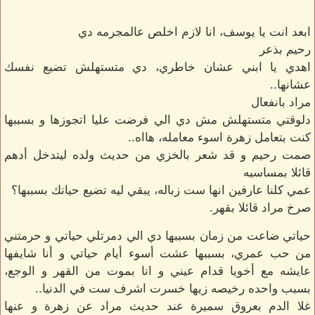
ابعد انت يا يوسف، انا لازم اخلص عالمجرمه دي
رحيم بذعر
اهدي يا ابني عشان خاطري، دي متستهلش تضيع نفسك
عشانها..
مراد بانفعال
دلوقتي متستهلش مش دي الي فرضت عليا اتجوزها و بسببها
كنت بتعامل زهرة اسوء معامله، هااه..
صمت رحيم و قد شعر بالخزي من حديث ولده ليتدخل أدهم
قائلا بمساسيه
عمي كلنا عارفين انها ست زباله، يبقي ليه تضيع حياتك بسببها؟
صرخ مراد قائلا بقهر.
حياتي ضاعت من زمان بسببها دي الي دمرتلي حياتي و حرمتني
من حب عمري، بسببها عشت أسوء أيام حياتي و أنا شايفها
عايشه مع أخويا قدام عيني و انا بموت من القهر و الوجع،
بسبب واحده رخيصه زيها خسرت اشرف ست في الدنيا..
غلا الدم بعروق سميرة عند حديث مراد عن زهرة و عنها