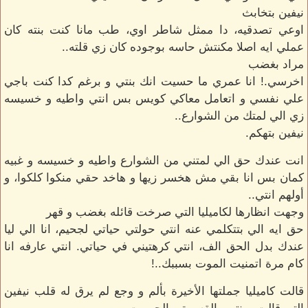
نيفين بتخابث
اوعي تصدقيه، دا ممثل شاطر اوي، طب مانا كنت بنته كان
عملي ايه اصلا مكنتش حاسه بوجوده كان زي قلته..
مراد بغضب
اخرسي.! انا عمري ما حسيت انك بنتي و برغم كدا كنت باجي
علي نفسي و اتعامل معاكي كويس بس انتي واطيه و خسيسه
زي الي لمتك من الشوارع..
نيفين بتهكم.
انت عندك حق الي لمتني من الشوارع واطيه و خسيسه و غبيه
كمان بس انا بقي مش هخسر زيها و هاخد حقي منكوا كلكوا، و
أولهم انتي..
وجهت انظارها لكاميليا التي صرخت قائله بغضب و قهر
حق ايه الي بتتكلمي عنه انتي حولتي حياتي لجحيم، انا الي ليا
عندك بدل الحق الف، انتي كرهتيني في حياتي. انتي عارفه انا
كام مرة اتمنيت الموت بسببك..!
قالت كاميليا جملتها الأخيرة بألم و وجع لم يرق له قلب نيفين