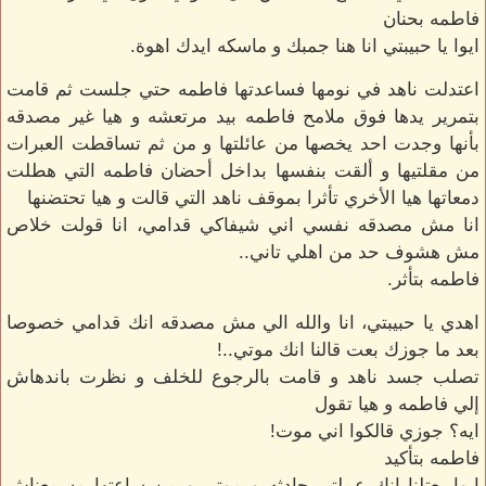
فاطمه بحنان
ايوا يا حبيبتي انا هنا جمبك و ماسكه ايدك اهوة.
اعتدلت ناهد في نومها فساعدتها فاطمه حتي جلست ثم قامت
بتمرير يدها فوق ملامح فاطمه بيد مرتعشه و هيا غير مصدقه
بأنها وجدت احد يخصها من عائلتها و من ثم تساقطت العبرات
من مقلتيها و ألقت بنفسها بداخل أحضان فاطمه التي هطلت
دمعاتها هيا الأخري تأثرا بموقف ناهد التي قالت و هيا تحتضنها
انا مش مصدقه نفسي اني شيفاكي قدامي، انا قولت خلاص
مش هشوف حد من اهلي تاني..
فاطمه بتأثر.
اهدي يا حبيبتي، انا والله الي مش مصدقه انك قدامي خصوصا
بعد ما جوزك بعت قالنا انك موتي..!
تصلب جسد ناهد و قامت بالرجوع للخلف و نظرت باندهاش
إلي فاطمه و هيا تقول
ايه؟ جوزي قالكوا اني موت!
فاطمه بتأكيد
ايوا بعتلنا انك عملتي حادثه و موتي و من ساعتها مسمعناش