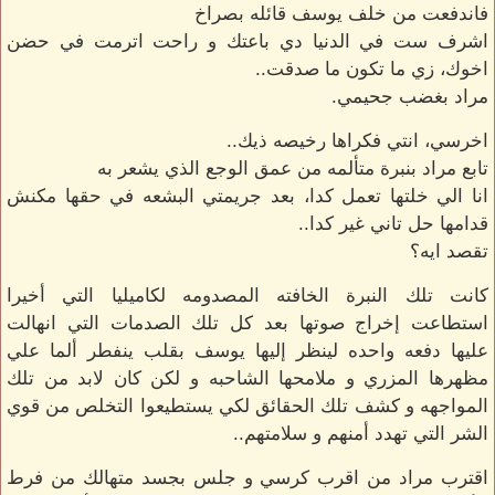
فاندفعت من خلف يوسف قائله بصراخ
اشرف ست في الدنيا دي باعتك و راحت اترمت في حضن
اخوك، زي ما تكون ما صدقت..
مراد بغضب جحيمي.
اخرسي، انتي فكراها رخيصه ذيك..
تابع مراد بنبرة متألمه من عمق الوجع الذي يشعر به
انا الي خلتها تعمل كدا، بعد جريمتي البشعه في حقها مكنش
قدامها حل تاني غير كدا..
تقصد ايه؟
كانت تلك النبرة الخافته المصدومه لكاميليا التي أخيرا
استطاعت إخراج صوتها بعد كل تلك الصدمات التي انهالت
عليها دفعه واحده لينظر إليها يوسف بقلب ينفطر ألما علي
مظهرها المزري و ملامحها الشاحبه و لكن كان لابد من تلك
المواجهه و كشف تلك الحقائق لكي يستطيعوا التخلص من قوي
الشر التي تهدد أمنهم و سلامتهم..
اقترب مراد من اقرب كرسي و جلس بجسد متهالك من فرط