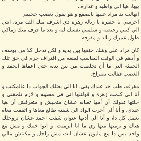
بيها، هيا الي واطيه و غداره..
انهالت يد مراد عليها بالصفع و هو يقول بغضب جحيمي
اخرسي يا حقيرة يا زباله زهرة دي اشرف منك الف مرة، انتي
الي كنتي رخيصه و سلمتي نفسك ليه و بعد ما قرف منك رماكي
طول عمرك زباله و مقرفه..
كان مراد علي وشك خنقها بين يديه و لكن تدخل كلا من يوسف
و أدهم في الوقت المناسب لمنعه من اقتراف جرم في حق تلك
الخبيثه التي ما أن تخلصت من بين يديه حتي اعماها الحقد و
الغضب فقالت بصراخ.
مقرفه، طب خد عندك بقي، انا الي بعتلك الجواب دا عالمكتب و
أنا الي كلمت زهرة و قولتلها اني في مصيبه و لازم تلحقني و
خلتها تقولك أن أمها تعبانه عشان متجيش و متعرفش أن هيا
عندي، و أنا ألي أجرت الواد الي شفته طالع معاها و اتفقت معاه
يعمل كل دا، و أنا الي أدتها عنوان شقت احمد عشان تروحلك
هناك و ترميها منها زي ما انا اترميت، و ايوا خنتك و مش مع
واحد بس دا مع مليون عشان انت مش راجل و مكنتش مالي