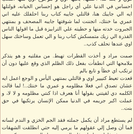
احساس في الدنيا علي أي راجل هو إحساس الخيانه، قولتلها
ايه الي جايبك هنا، قالتلي جايبه كتاب ربنا احلفلك عليه اني
عمري ما خنتك، اتجننت لما شوفتها جايبه المصحف و بمنتهي
الجبروت خدته منها و حطيته علي الترابيزة قبل ما اقولها الناس
القذرة الي زيك متمسكش كتاب ربنا و الي تعمل وساختك سهل
اوي عندها تحلف كذب..
صمت مراد و أخذت القطرات تهبط. من مقلتيه و هو يتذكر
ملامحها التي انطفأت بفعل ذلك الظلم الذي وقع عليها دون أن
ترتكب اي خطأ و تابع بالم
قعدت تعيط كتييير اوي و قالتلي بمنتهي اليأس و الوجع اعمل ايه
عشان تصدق اني فعلا مظلومه و عمري ما خنتك..! لما قالت
الكلمه دي لقيتني بقولها أنا هعرف اذا كنتي مظلومه و لا لا، و
عملت اكبر جريمه في الدنيا ممكن الإنسان يرتكبها في حق
بنت..
لم يستطع مراد أن يكمل جملته فقد الجم الخزي و الندم لسانه
فما أن وصل إلي عقولهم ما يرمي إليه حتي انطلقت الشهقات