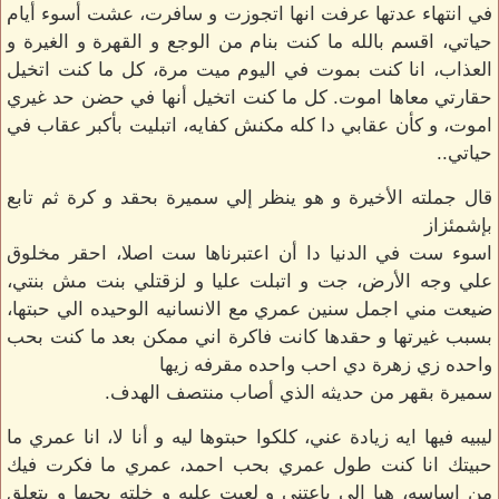
في انتهاء عدتها عرفت انها اتجوزت و سافرت، عشت أسوء أيام
حياتي، اقسم بالله ما كنت بنام من الوجع و القهرة و الغيرة و
العذاب، انا كنت بموت في اليوم ميت مرة، كل ما كنت اتخيل
حقارتي معاها اموت. كل ما كنت اتخيل أنها في حضن حد غيري
اموت، و كأن عقابي دا كله مكنش كفايه، اتبليت بأكبر عقاب في
حياتي..
قال جملته الأخيرة و هو ينظر إلي سميرة بحقد و كرة ثم تابع
بإشمئزاز
اسوء ست في الدنيا دا أن اعتبرناها ست اصلا، احقر مخلوق
علي وجه الأرض، جت و اتبلت عليا و لزقتلي بنت مش بنتي،
ضيعت مني اجمل سنين عمري مع الانسانيه الوحيده الي حبتها،
بسبب غيرتها و حقدها كانت فاكرة اني ممكن بعد ما كنت بحب
واحده زي زهرة دي احب واحده مقرفه زيها
سميرة بقهر من حديثه الذي أصاب منتصف الهدف.
ليبيه فيها ايه زيادة عني، كلكوا حبتوها ليه و أنا لا، انا عمري ما
حبيتك انا كنت طول عمري بحب احمد، عمري ما فكرت فيك
من اساسه، هيا الي باعتني و لعبت عليه و خلته يحبها و يتعلق