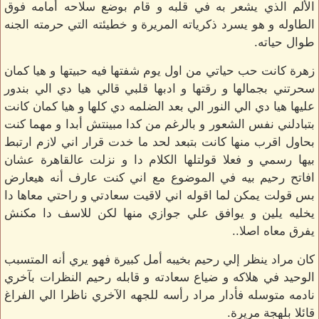
الألم الذي يشعر به في قلبه و قام بوضع سلاحه أمامه فوق
الطاوله و هو يسرد ذكرياته المريرة و خطيئته التي حرمته الجنه
طوال حياته.
زهرة كانت حب حياتي من اول يوم شفتها فيه حبيتها و هيا كمان
سحرتني بجمالها و رقتها و ادبها قلبي قالي هيا دي الي بندور
عليها هيا دي الي النور الي بعد الضلمه دي كلها و هيا كمان كانت
بتبادلني نفس الشعور و بالرغم من كدا مبينتش أبدا و مهما كنت
بحاول اقرب منها كانت بتبعد لحد ما خدت قرار اني لازم ارتبط
بيها رسمي و فعلا قولتلها الكلام دا و نزلت عالقاهرة عشان
افاتح رحيم بيه في الموضوع مع اني كنت عارف أنه هيعارض
بس قولت يمكن لما اقوله اني لاقيت سعادتي و راحتي معاها دا
يخليه يلين و يوافق علي جوازي منها لكن للاسف دا مكنش
يفرق معاه اصلا..
كان مراد ينظر إلي رحيم بخيبه أمل كبيرة فهو يري أنه المتسبب
الوحيد في هلاكه و ضياع سعادته و قابله رحيم النظرات بآخري
نادمه متوسله فأدار مراد رأسه للجهه الآخري ناظرا الي الفراغ
قائلا بلهجة مريرة.