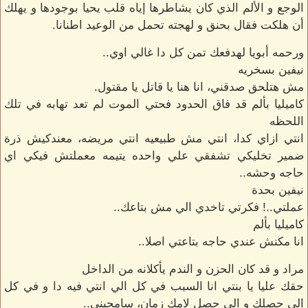
الوجع و الألم الذي كان يشاطرها إياه قلب يحيا بوجودها و يهلك
أن هلكت فقال بحنق و لهجته تحمل من الوعيد اطنانا.
ورحمه أبويا لهدفعك تمن كل دا غالي اوي..
نيفين بسخريه
مش هتلحق صدقني، انا هنا يا قاتل يا مقتول.
كاميليا بألم قد فاق الحدود فحتي الموت لم تعد تهابه في تلك
اللحظه
انتي ازاي كدا، انتي مش طبيعيه انتي مريضه، معندكيش ذرة
ضمير تخليكي تشفقي علي واحده يتيمه معملتش فيكي اي
حاجه وحشه..
نيفين بحدة
عملتي..! فكرتي تاخدي الي مش بتاعك..
كاميليا بألم
انا مكنش عندي حاجه بتاعتي اصلا..
مراد و قد كان الحزن و الندم يأكلانه من الداخل
حقك عليا يا بنتي انا السبب في كل الي انتي فيه دا و في كل
الي حصلك و الي حصل لامك زمان، سامحيني..