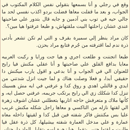
وقع في رجلي و أنا بسمعها بتقولي نفس الكلام المكتوب في
الجواب، و بعد ما قفلت معاها فضلت بردو اكذب نفسي لحد ما
جالي حيه في توب بني آدمين و جايه قال بتدور علي صاحبتها
عندي عشان راحلتها البيت ملقتهاش، و طبعا عرفتوا هيا مين؟.
كان مراد ينظر إلي سميرة بقرف و التي لم تكن تشعر بأدني
ذرة ندم لما اقترفته من جُرم فتابع مراد بحزن.
طبعا اتجننت و طلعت اجري و هيا جت ورايا و ركبت العربيه
معايا بدافع القلق علي صاحبتها و أنا عقلي مكنش فيا رايح
للعنوان الي في الجواب و أنا بدعي و اقول يارب ميكنش دا
حقيقي أبدا، و فعلا وصلت هناك و لما جيت انزل شدتني من
ايدي و قالتلي اهدي و روق كدا و عرفني في ايه مش هسيبك
تنزل كدا شكلك زي الي رايح يرتكب جريمه، عرفني حصل ايه، و
كأنها ملاك و متعرفش حاجه اتاريها بتعطلني عشان اشوف زهرة
الي لقتها نازله من التاكسي و معاها راجل شكله مكنش غريب
عليا بس مكنتش فاكر شفته فين قبل كدا و لقيتها داخله معاه
عمارة و علي مدخل العمارة شفته بيشيلها، كل ذرة عقل فيا
طارت و لقتها جنبي بتقول هيا زهرة لسه بتقابل الواد دا، جناني