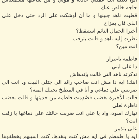
حاجه خالص عنك
قطبت ناهد جبينها و ما أن أوشكت علي الرد حتي دخل على
الذي قال بمزاح
أخيرا الجمال النائم استيقظ؟
نظرت إليه ناهد و قالت بترقب
انت مين؟
فاطمه باعتزاز
دا على ابني.
تذكرته ناهد التي قالت بإندهاش
ابنك! ايه دا مش انت صاحب رائد الي جتلي البيت و. انت الي
ضربتني علي دماغي و أنا في المطبخ بجبلك الميه؟
قالت الأخيرة بغضب فصُدِمت فاطمه من حديثها و قالت بغضب
ناظرة لعلى
نهارك اسود، واد يا علي انت ضربت خالتك علي دماغها يا زفت
انت؟
على بتذمر
ايه يا طمطم في ايه مش كنت بنقذها، كنت اسيبهم يخطفوها