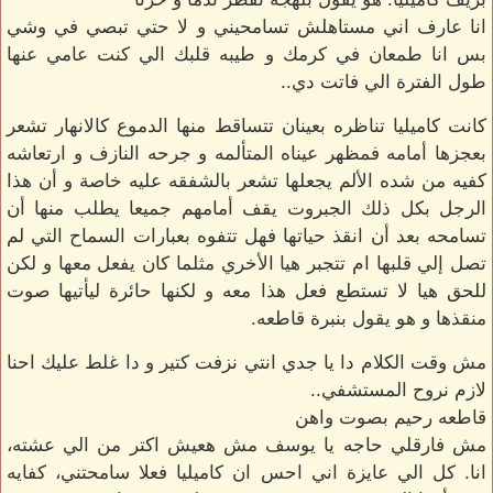
انا عارف اني مستاهلش تسامحيني و لا حتي تبصي في وشي
بس انا طمعان في كرمك و طيبه قلبك الي كنت عامي عنها
طول الفترة الي فاتت دي..
كانت كاميليا تناظره بعينان تتساقط منها الدموع كالانهار تشعر
بعجزها أمامه فمظهر عيناه المتألمه و جرحه النازف و ارتعاشه
كفيه من شده الألم يجعلها تشعر بالشفقه عليه خاصة و أن هذا
الرجل بكل ذلك الجبروت يقف أمامهم جميعا يطلب منها أن
تسامحه بعد أن انقذ حياتها فهل تتفوه بعبارات السماح التي لم
تصل إلي قلبها ام تتجبر هيا الأخري مثلما كان يفعل معها و لكن
للحق هيا لا تستطع فعل هذا معه و لكنها حائرة ليأتيها صوت
منقذها و هو يقول بنبرة قاطعه.
مش وقت الكلام دا يا جدي انتي نزفت كتير و دا غلط عليك احنا
لازم نروح المستشفي..
قاطعه رحيم بصوت واهن
مش فارقلي حاجه يا يوسف مش هعيش اكتر من الي عشته،
انا. كل الي عايزة اني احس ان كاميليا فعلا سامحتني، كفايه