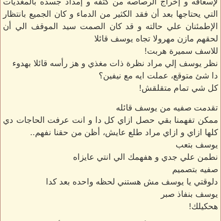
لإسعافه و إخراج الرصاصه من كتفه و إمداد جسده بالمغذيات
التي يحتاجها بعد أن فقد الكثير من الدماء و كان الجميع بانتظار
الإطمئنان علي حالته و قد كان الصمت سيد الموقف الي أن
لحقهم مازن مهرولا تجاه يوسف قائلا
للاسف سميرة هربت!
نظر يوسف إلي مراد نظرة ذات مغذي و هز رأسه قائلا بهدوء
دا شئ متوقع، عملت ايه مع نيفين؟
كل شي تمام متقلقش!
تقدمت صفيه من يوسف قائله
ممكن تفهمنا بقي حصل ازاي كل دا و انت عرفت الحاجات دي
كلها ازاي و ازاي مراد طلع عايش، أظن من حقنا نفهم..
يوسف بتعب
نطمن علي جدي و هفهمك الي انتي عايزاه
صفيه بتصميم
دلوقتي يا يوسف مش هستني لحظه واحده بعد كدا
يوسف بنفاذ صبر
هحكيلك!