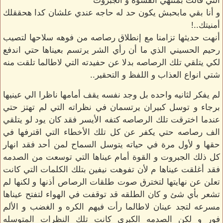
التي قالت بمنتهي القسوة و الجبروت
و أنا بقي مابحبش يكون حد له حاجه عندي علشان كدا هحققلك
أمنيتك..!
أنهت حديثها تزامنا مع إنطلاق رصاصه من فوهه سلاحها لتصيب
رحيم الحسيني الذي ما أن رأي الشر يرتسم بعيناها حتي اندفع
لكي يتلقي تلك الرصاصه بدلا عن حفيدته التي لاطالما تلقت منه
شتي انواع العذاب و اللفظ و التحقير..
لم يفكر لثانيه واحده بل وجد نفسه يقف أمامها ناظرا الي عينيها
برجاء و توسل كبيران يرتسمان في نظراته التي لم تهتز حتي
عندما اخترقت تلك الرصاصه كتفه الأيسر فقد كان يود لو يتلقي
الف رصاصه حتي يكفر عن كل تلك الأخطاء التي اقترفها في
حقها و لأول مرة في حياته يتوسل السماح لمن أحد فقد انهار
كل ذلك الجبروت و القوة أمام عيناها التي توسعت من الصدمه
فقد أغلقت عيناها م لأن تفوهت نيفين بتلك الكلمات التي كانت
تعلن عن نهايتها لتخترق صوت طلقات الرصاص أذنها و لكنها لم
تشعر بأي شئ و كان الطلقه قد توقفت في الهواء لتفتح عيناها
مسرعه لتجد عينان لاطالما رأت فيهم الكره و الغضب و الألم
فور و لكن الصدمه الكبري كانت تلك النظرات المتوسله