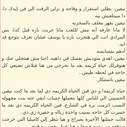
نيفين، بطلي استفزاز و وقاحه و نزلي الزفت الي في إيدك دا،
دا مبيتلعبش بيه
نيفين بقهر مغلف بالسخريه
لا مانا عارفه أنه مش لللعب مانا جربت ناره قبل كدا، بس
المرادي انت الي هتجرب ناره يا يوسف عشان تعرف بتوجع قد
ايه.
أدهم بمسايسه
نيفين، اهدي متوديش نفسك في داهيه، احنا مش هنتخلي عنك و
هنوفرلك حياة كريمه بعد ما تخرجي من هنا فبلاش تضيعي كل
حاجه في لحظه طيش..
نيفين باستنكار.
حياة كريمه! و دي فين الحياة الكريمه دي لما بعد ما كنت نيفين
الحسيني الي للناس كلها بتعملها حساب ابقي حته بنت مجهوله
النسب اترمت بره في الشارع، فين الحياه الكريمه دي بعد ما
خسرت كل حاجه بسبب واحدة زباله و حقيرة زي دي..
قالت جملتها الأخيرة بصراخ و هيا تنظر إلي كاميليا التي خرجت
مندفعه من بينهم جميعا و هيا تقول بغضب و قوة.