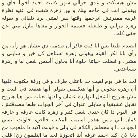
مش هيسكت و عدي حوالي شهر لاقيت أحمد أخويا جاي و
بيقولي انت في حاجه بينك و بين زهرة شفت في عنيه نظرة
غريبه مقدرتش اترجمها وقتها بس لقتني برد تلقائي و بقوله
زهرة مراتي و طلعتله قسيمه الجواز و معاها تنازل مني عن
حقي كله..
اتصدم طبعا بس انا كنت فاكر أن صدمته دي عشان هو رأيه من
رأي بابا لكن لقيته بيقولي زهرة تستاهل كل خير و سابني و
مشي، و فضلت حياتنا حلوة أنا بحاول أأسس شغل ليا و زهرة
بتساعدني.
لحد ما في يوم لقيت حد باعتلي ظرف و في ورقة مكتوب عليها
أن زهرة بتخوني و أنها هتكلمني تقولي أنها هتقعد في البيت و
مش هتروح الشغل النهاردة عشان والدتها تعبانه بس هيا هتروح
تقابل عشيقها و سابلي عنوان في آخر الجواب طبعا مصدقتش.
في اليوم دا كان عندي شغل كتير و زهرة كانت عارفه و عارفه
كمان اني مش هقدر اسييب المكتب خالص، حاولت انسي
الجواب دا و محطش الكلام في بالي و قولت اكيد دا ملعوب من
بابا لان اكيد احمد عرفه أننا اتجوزنا لحد ما التليفون رن! قلبي