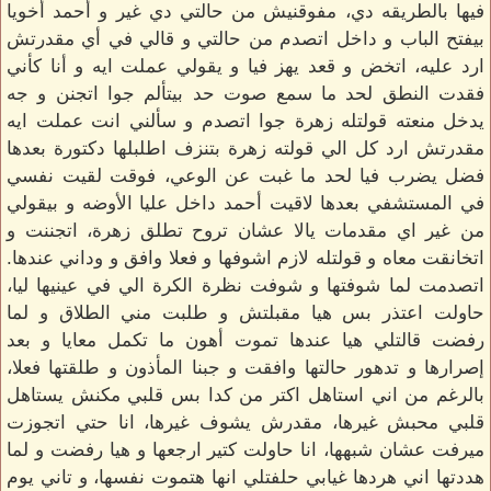
فيها بالطريقه دي، مفوقنيش من حالتي دي غير و أحمد أخويا
بيفتح الباب و داخل اتصدم من حالتي و قالي في أي مقدرتش
ارد عليه، اتخض و قعد يهز فيا و يقولي عملت ايه و أنا كأني
فقدت النطق لحد ما سمع صوت حد بيتألم جوا اتجنن و جه
يدخل منعته قولتله زهرة جوا اتصدم و سألني انت عملت ايه
مقدرتش ارد كل الي قولته زهرة بتنزف اطلبلها دكتورة بعدها
فضل يضرب فيا لحد ما غبت عن الوعي، فوقت لقيت نفسي
في المستشفي بعدها لاقيت أحمد داخل عليا الأوضه و بيقولي
من غير اي مقدمات يالا عشان تروح تطلق زهرة، اتجننت و
اتخانقت معاه و قولتله لازم اشوفها و فعلا وافق و وداني عندها.
اتصدمت لما شوفتها و شوفت نظرة الكرة الي في عينيها ليا،
حاولت اعتذر بس هيا مقبلتش و طلبت مني الطلاق و لما
رفضت قالتلي هيا عندها تموت أهون ما تكمل معايا و بعد
إصرارها و تدهور حالتها وافقت و جبنا المأذون و طلقتها فعلا،
بالرغم من اني استاهل اكتر من كدا بس قلبي مكنش يستاهل
قلبي محبش غيرها، مقدرش يشوف غيرها، انا حتي اتجوزت
ميرفت عشان شبهها، انا حاولت كتير ارجعها و هيا رفضت و لما
هددتها اني هردها غيابي حلفتلي انها هتموت نفسها، و تاني يوم