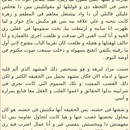
حضر في اللحظه دي و قولتلها لو مقولتليش مين دا هخلص
عليكي قالتلي أن دا واد بيشتغل معاهم في المطعم و زهرة
كانت بتحبه و علي علاقه بيه بس هو مكنش بتاع جواز و لما
ظهرت انا سابته و ارتبطت بيا، بخت سمومها في عقلي زي
الحيه و أنا كنت الغبي الي صدقت و طلعت اجري عالعمارة و أنا
حالف لهقتلها و هقتله و طلعت كان تقريبا الباب مفتوح لاني أول
ما زقيته يكتفي اتفتح بسهوله و دخلت سمعت صوت مكتوم في
أوضه النوم..
صمت مراد لبرهه و هو يستحضر ذلك المشهد الذي آلم قلبه
حينها و ادماه الان فكان مشهد يحمل من الحقيقه الكثير و لكن
ذلك الغضب المميت و تلك السموم التي كانت تجري في
شرايينه بدلوا الحقائق و اعموا القلب و العقل معا فتابع بمرارة
و آسي.
و شفتها في حضنه، بس الحقيقه أنها مكنتش في حضنه، هو كان
بيحاول يحضنها غصب عنها و هيا كانت لتحاول تقاومه بس انا
مفهمتش دا ومحستش بنفسي غير و أنا عمال اضرب فيه زي