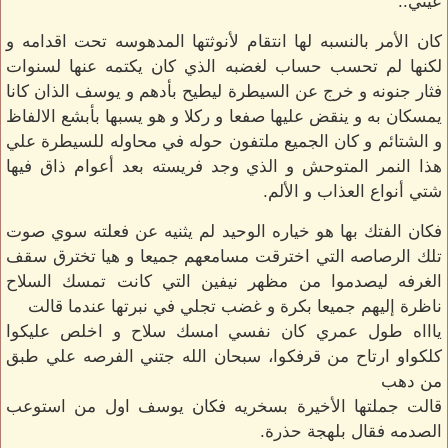
عيني..
كان الأمر بالنسبه لها انتقام لأنوثتها المدهوسه تحت اقدامه و
لكنها لم تحسب حساب لغضبه الذي كان يكتمه عنها لسنوات
فثار جنونه و خرج عن السيطرة ليطيح بأدهم و يوسف الذان كانا
يمسكان به و ينقض عليها صفعا و ركلا و هو يسبها بأبشع الالفاظ
و الشتائم و كان الجميع ملتفون حوله في محاوله للسيطرة علي
هذا النمر المتوحش و الذي وجد فريسته بعد أعوام ذاق فيها
شتي أنواع العذاب و الألم.
فكان الفتك بها هو خياره الوحيد لم يثنيه عن فعلته سوي صوت
تلك الرصاصه التي اخترقت مسامعهم جميعا و هيا تخترق سقف
الغرفه ليصدموا من مظهر نيفين التي كانت تمسك السلاح
ناظرة إليهم جميعا بكرة و غضب تجلي في نبرتها عندما قالت
ياااه طول عمري كان نفسي امسك سلاح و اخلص عليكوا
كلكواو ارتاح من قرفكوا، سبحان الله جتني الفرصه علي طبق
من دهب
قالت جملتها الأخيرة بسخريه فكان يوسف اول من استوعب
الصدمه فقال بلهجة حذرة.