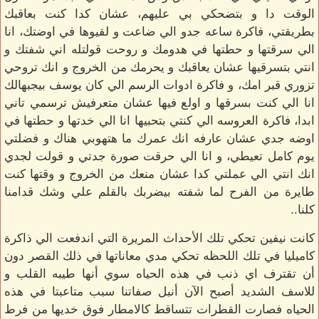
الوقت دا و بتضحكي بي عليهم، عشان كدا كنت بعاقبك
بطريقتي، فاكرة ساعه جدو الي ضاعت و لقيوها في اوضتك، انا
الي سرقتها و حطتها في هدومك و روحت قولتله اني شفتك و
انتي بتسرقيها عشان يعاقبك و يحرمك من الخروج و انك تروحي
تزوري قبر امك، و فاكرة ادوات الرسم الي كان يوسف بيجبهالك
انا الي كنت بسرقها و اولع فيها عشان متعرفيش ترسمي تاني
ابدا، فاكرة العروسه الي كنتي بتحبيها انا الي خدتها و حطتها في
اوضه جدي عشان عارفه انك عمرك ما هتهوبي هناك و فضلتي
يوم كامل تعيطي، و انا الي حرقت صورة جدتي و قولت لجدي
انك انتي الي عملتي كدا عشان منعك من الخروج و وقتها كنت
طايرة من الفرح لما شفته بيضربك بالقلم علي وشك قدامنا
كلنا..
كانت نيفين تحكي تلك الأحداث المريرة التي اندفعت الي ذاكرة
كاميليا في تلك اللحظه تحكي مدي معاناتها في ذلك القصر دون
أن تقترف اي ذنب في هذه الحياه سوي أنها طيبه القلب و
للاسف الشديد أصبح الآن أنبل صفاتنا سبب متاعبتا في هذه
الحياه فصارت القطرات تتساقط كالامطار فوق خديها من فرط