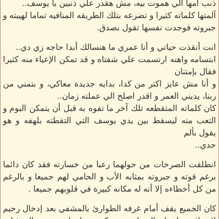
ذنب أمها الي هموت بيه، مش هقدر علي ذنبين يا يوسف..
آلمتها كلماته كثيرا و تضرعه بتلك الطريقه المنافيه تماما لهيبته و
جبروته فوجدت نفسها تقول بصدق.
انت أنقذت حياتي و أنا عمري ما هنسالك أبدا حاجه زي دي..
ابتسامه واهنه ارتسمت علي شفتاه و قد تمكن الإعياء منه كثيرا
فقال بإمتنان
و أنا مش عايز اكتر من كدا، بدايه جديدة معاكي، و بتمني من
ربنا، يديني العمر و اقدر اصلح الي عملته زمان..
كان كلماته المتقطعه تلك آخر ما تفوه به قبل أن يتمكن البوم و
التعب منه ليسقط بين يدي يوسف التي التقطته بلهفه و هو
يقول بألم
جدي..
انطلقت الصرخات من حولهما رعبا من خسارته فقد كان دائما
برغم قوته و جبروته بمثابه الأب و الحامي لهم جميعا و بالرغم
من كل أخطاءه إلا أنه له مكانه كبيرة في قلوبهم جميعا .
كان الجميع يقف أمام غرفه الطوارئ بالمشفي بعد إدخال رحيم