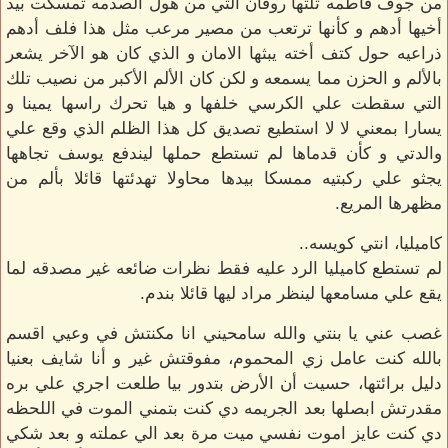
من جوف فاطمه تلتها روفان التي من هول الصدمه تمسكت بيد
أخيها أدهم و كأنها ترتعب من مصير مرعب مثل هذا فلف أدهم
ذراعيه حول كتف أخته يبثها الامان و الذي كان هو الآخر يشعر
بالألم و الحزن مما يسمعه و لكن كان الألم الأكبر من نصيب تلك
التي سقطت علي الكرسي خلفها و هيا تحرك راسها يمينا و
يسارا بمعني لا لا استطيع تصديق كل هذا الظلم الذي وقع علي
والدتي و كأن قدماها لم تستطع حملها ليندفع يوسف تجاهها
يجثو علي ركبتيه ممسكا بيدها محاولا تهدئتها قائلا بألم من
مظهرها المريع.
كاميليا، انتي كويسه..
لم تستطع كاميليا الرد عليه فقط نظرات ضائعه غير مصدقه لما
يقع علي مسامعها لينظر مراد ليها قائلا بندم.
غصب عني يا بنتي والله سامحيني انا مكنتش في وعيي اقسم
بالله كنت عامل زي المحموم، مفوقتش غير و أنا شايف بعنيا
دليل برائتها، حسيت أن الأرض بتدور بيا طلعت اجري علي بره
مقدرتش ابصلها بعد الجريمه دي كنت بتمني الموت في اللحظه
دي كنت عايز اموت نفسي ميت مرة بعد الي عملته و بعد شكي