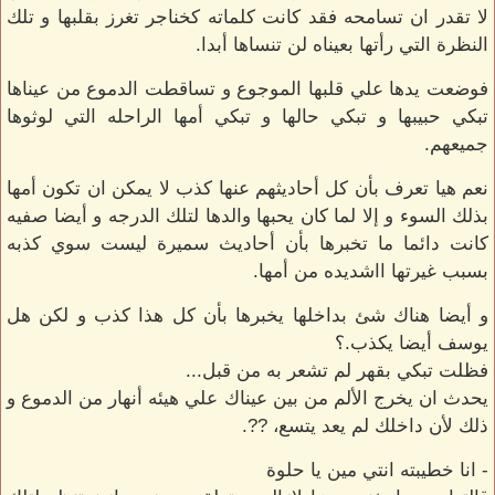
لا تقدر ان تسامحه فقد كانت كلماته كخناجر تغرز بقلبها و تلك
النظرة التي رأتها بعيناه لن تنساها أبدا.
فوضعت يدها علي قلبها الموجوع و تساقطت الدموع من عيناها
تبكي حبيبها و تبكي حالها و تبكي أمها الراحله التي لوثوها
جميعهم.
نعم هيا تعرف بأن كل أحاديثهم عنها كذب لا يمكن ان تكون أمها
بذلك السوء و إلا لما كان يحبها والدها لتلك الدرجه و أيضا صفيه
كانت دائما ما تخبرها بأن أحاديث سميرة ليست سوي كذبه
بسبب غيرتها ااشديده من أمها.
و أيضا هناك شئ بداخلها يخبرها بأن كل هذا كذب و لكن هل
يوسف أيضا يكذب.؟
فظلت تبكي بقهر لم تشعر به من قبل...
يحدث ان يخرج الألم من بين عيناك علي هيئه أنهار من الدموع و
ذلك لأن داخلك لم يعد يتسع، ??.
- انا خطيبته انتي مين يا حلوة