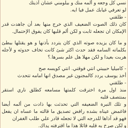
نسي كل وجعه و ألمه منك و بيلومني عشان آذيتك
لو تعرفي غيابك عمل فيا ايه.
- طلقني
كان ذلك الصوت الضعيف الذي خرج منها بعد أن جاهدت قدر
الإمكان ان تجعله ثابت و لكن ألم قلبها كان يفوق الإحتمال.
و ما كان يزيده صوته الذي كان يتردد بأذنها و هو يقتلها ببطئ
بكلماته السامه فقد حدث اكثر شئ كانت تخاف حدوثه و لأجله
هربت بعيدا و لكن مهلا هل علم بسرها.؟
- كاميليا حبيبتي انتي فوقتي. انتي كويسه صح
أخذ يوسف يردد كالمجنون غير مصدق انها امامه تتحدث
- طلقني
منذ اول مرة اخترقت كلمتها مسامعه كطلق ناري استقر
بمنتصف قلبه
و تلك النبرة الضعيفه التي تحدثت بها ذادت من ألمه أيضا
فاغمض عيناه بشده رافض تصديق ما قالته ما عساه ان يفعل
فهو قد آذاها للدرجه التي لا تجعله قادر علي طلب الغفران
و لكن صرخ به قلبه قائلا هذا ما اقترفته يداك.