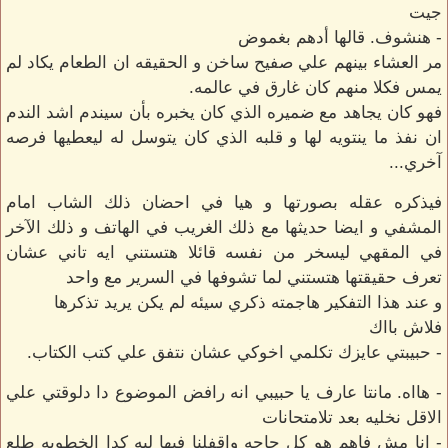
جيت
- هنشوف. قالها أدهم بغموض
مر العشاء بينهم علي صفيح ساخن و الحقيقه ان الطعام يكاد لم
يمس فكلا منهم كان غارق في عالمه.
فهو كان يجاهد مع ضميره الذي كان يخبره بأن سيندم اشد الندم
ان نفذ ما ينتويه لها و قلبه الذي كان يتوسل له ليعطيها فرصه
آخري...
فيذكره عقله بصورتها و هيا في احضان ذلك الشاب امام
المشفي و ايضا حديثها مع ذلك الغريب في الهاتف و ذلك الآخر
في المقهي ليسخر من نفسه قائلا هتستني ايه تاني عشان
تعرف حقيقتها هتستني لما تشوفها في السرير مع واحد
و عند هذا التفكير هاجمته ذكري سيئه لم يكن يريد تذكرها
فلاش بااك
- حبيبتي عايزك تكلمي اخوكي عشان نتفق علي كتب الكتاب.
- هااه. مانتا عارف يا حبيبي انه رافض الموضوع دا دلوقتي علي
الاقل نخليه بعد تلامتحانات
- انا مش فاهم هو كل حاجه واقفلنا فيها ليه كدا الخطوبه طلع