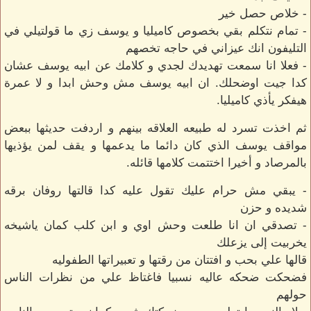
- خلاص حصل خير
- تمام نتكلم بقي بخصوص كاميليا و يوسف زي ما قولتيلي في
التليفون انك عيزاني في حاجه تخصهم
- فعلا انا سمعت تهديدك لجدي و كلامك عن ابيه يوسف عشان
كدا جيت اوضحلك. ان ابيه يوسف مش وحش ابدا و لا عمرة
هيفكر يأذي كاميليا.
ثم اخذت تسرد له طبيعه العلاقه بينهم و اردفت حديثها ببعض
مواقف يوسف الذي كان دائما ما يدعمها و يقف لمن يؤذيها
بالمرصاد و أخيرا اختتمت كلامها قائله.
- يبقي مش حرام عليك تقول عليه كدا قالتها روفان برقه
شديده و حزن
- تصدقي ان انا طلعت وحش اوي و ابن كلب كمان ياشيخه
يخربيت إلى يزعلك
قالها علي بحب و افتتان من رقتها و تعبيراتها الطفوليه
فضحكت ضحكه عاليه نسبيا فاغتاظ علي من نظرات الناس
حولهم