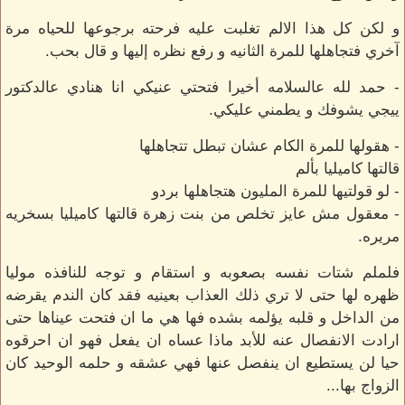
و لكن كل هذا الالم تغلبت عليه فرحته برجوعها للحياه مرة
آخري فتجاهلها للمرة الثانيه و رفع نظره إليها و قال بحب.
- حمد لله عالسلامه أخيرا فتحتي عنيكي انا هنادي عالدكتور
ييجي يشوفك و يطمني عليكي.
- هقولها للمرة الكام عشان تبطل تتجاهلها
قالتها كاميليا بألم
- لو قولتيها للمرة المليون هتجاهلها بردو
- معقول مش عايز تخلص من بنت زهرة قالتها كاميليا بسخريه
مريره.
فلملم شتات نفسه بصعوبه و استقام و توجه للنافذه موليا
ظهره لها حتى لا تري ذلك العذاب بعينيه فقد كان الندم يقرضه
من الداخل و قلبه يؤلمه بشده فها هي ما ان فتحت عيناها حتى
ارادت الانفصال عنه للأبد ماذا عساه ان يفعل فهو ان احرقوه
حيا لن يستطيع ان ينفصل عنها فهي عشقه و حلمه الوحيد كان
الزواج بها...