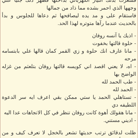
فشعرت بذلك التيار الكهربائي بداخلها فظهر ذلك جليا علي
وجهها الذي احمر بشده مما ذاد من جمالها
فاستقام على و مد يده ليصافحها ثم دعاها للجلوس و بدأ
بالحديث عندما رآها متوتره لهذا الحد.
- اذيك يا آنسه روفان
- حلوة قالتها بخفوت
- مانا عارف انك حلوة و زي القمر كمان قالها علي بابتسامه
مرحه
- اه، لا يعني اقصد اني كويسه قالتها روفان بتلعثم من غزله
الواضح بها
- طب الحمد لله
- الحمد لله
- تستاهلي الحمد يا ستي ممكن بقي اعرف ايه سر الدعوة
اللطيفه دي
- مانا هقولك أهوة كانت روفان تنظر في كل الاتجاهات عدا اليه
- اديني مستني.
ظلت لدقائق ترتب حديثها تشعر بالخجل لا تعرف كيف و من