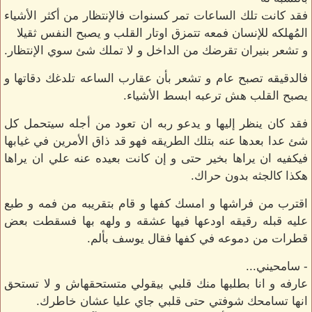
فقد كانت تلك الساعات تمر كسنوات فالإنتظار من أكثر الأشياء
المُهلكه للإنسان فمعه تتمزق اوتار القلب و يصبح النفس ثقيلا
و تشعر بنيران تقرضك من الداخل و لا تملك شئ سوي الإنتظار.
فالدقيقه تصبح عام و تشعر بأن عقارب الساعه تلدغك دقاتها و
يصبح القلب هش ترعبه ابسط الأشياء.
فقد كان ينظر إليها و يدعو ربه ان تعود من أجله سيتحمل كل
شئ عدا بعدها عنه بتلك الطريقه فهو قد ذاق الأمرين في غيابها
فيكفيه ان يراها بخير حتى و إن كانت بعيده عنه علي ان يراها
هكذا كالجثه بدون حراك.
اقترب من فراشها و امسك كفها و قام بتقريبه من فمه و طبع
عليه قبله رقيقه اودعها فيها عشقه و ولهه بها فسقطت بعض
قطرات من دموعه في كفها فقال يوسف بألم.
- سامحيني...
عارفه و انا بطلبها منك قلبي بيقولي متستحقهاش و لا تستحق
انها تسامحك شوفتي حتى قلبي جاي عليا عشان خاطرك.