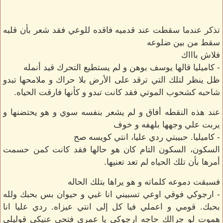
تذكر عندما سقطت عند قدميه فاقده للوعي فقد شعر بأن قلبه
سقط من بين ضلوعه
فلاش باااك
- كاميليا قالها يوسف بوهن و لم يستطيع التحرك قيد أنمله
ظل ينظر لتلك التي ترقد على الأرض بلا حراك و ملامحها تبدو
شاحبه كشحوب الموتي فقد كانت تبدو و كأنها فارقت الحياه.
عند هذه النقطه أفاق و لم يشعر بنفسه سوي و هو يحتضنها و
يربت علي وجهها بلهفه و خوف
- كاميليا. حبيبتي ردي عليا، انتي كويسه صح
السكون، السكون التام كان هو حالها فقد كانت كمن حسمت
أمرها بأن تلك الحياه لم تعد تعنيها.
فسبقت دموعه كلماته و هو يراها بتلك الحاله
- ارجوكي فوقي اوعي تسبيني انا غبي و حيوان بس بحبك ولله
بحبك. قومي و اعملي فيا كل إلى انتي عيزاه. ردي عليا انا
هموت لو جرالك حاجه ارجوكي يا عمري فتحي عنيكي قوليلي