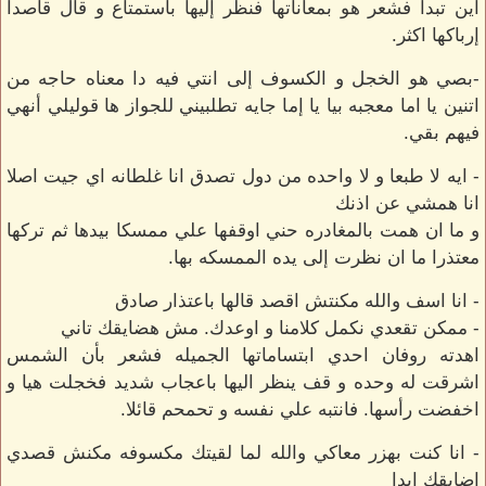
اين تبدأ فشعر هو بمعاناتها فنظر إليها باستمتاع و قال قاصدا
إرباكها اكثر.
-بصي هو الخجل و الكسوف إلى انتي فيه دا معناه حاجه من
اتنين يا اما معجبه بيا يا إما جايه تطلبيني للجواز ها قوليلي أنهي
فيهم بقي.
- ايه لا طبعا و لا واحده من دول تصدق انا غلطانه اي جيت اصلا
انا همشي عن اذنك
و ما ان همت بالمغادره حني اوقفها علي ممسكا بيدها ثم تركها
معتذرا ما ان نظرت إلى يده الممسكه بها.
- انا اسف والله مكنتش اقصد قالها باعتذار صادق
- ممكن تقعدي نكمل كلامنا و اوعدك. مش هضايقك تاني
اهدته روفان احدي ابتساماتها الجميله فشعر بأن الشمس
اشرقت له وحده و قف ينظر اليها باعجاب شديد فخجلت هيا و
اخفضت رأسها. فانتبه علي نفسه و تحمحم قائلا.
- انا كنت بهزر معاكي والله لما لقيتك مكسوفه مكنش قصدي
اضايقك ابدا