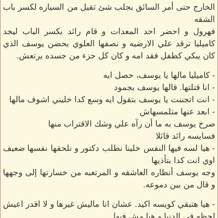
الخارج حتى أمر السائق بجلب شئ ثقيل من السياره لكسر باب
الشقه
فهرول و احضر احد المعدات و قام رائد بكسر الباب ليجد
كاميليا ترقد علي الارضيه و نصفها العلوي بحضن يوسف الذي
كان يبكي كطفل فقد امه و كان كل جزء من جسده يرتعش.
- كاميليا مالها يا يوسف، حصل ايه
- انا قتلتها. قالها يوسف بجمود
- انت اتجننت يا يوسف بتقول ايه وسع كدا خليني اشوف مالها
- ابعد عنها متلمسهاش
صرخ يوسف به ما أن رآه علي وشك الاقتراب منها
فسايسه رائد قائلا
- هيا لسه فيها النفس خلينا نطلب دكتور و نلحقها نفسها ضعيف
اوي انت كدا بتأذيها
وجه يوسف أنظاره العاشقه و المرتعبه من خسارتها إلى وجهها
و قال من بين دموعه.
- هيا هتبقي كويسه اكيد. عشان انا ماليش غيرها و لا اقدر اعيش
لحظه في الدنيا و هيا مش فيها