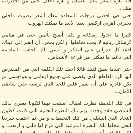
فأنا تارة أشعر معك بالأمان و تارة أخاف حتى من الاقتراب
منك...
حتي في اقصي درجات السعاده معك أشعر بصوت داخلي
يخبرني اهربي اركضي بعيدا لأبعد ما يمكنك الهروب.
كثيرا ما احاول إسكاته و لكنه أصبح يأتيني حتى في منامي
كرسائل ربانيه لا يجب تجاهلها، و لكن بمجرد أن انظر إلى عيناك
افقد كل قدراتي علي التفكير و أنسي تلك الحاسه السادسه
التي دائما ما تمكني من قراءة الأشخاص.
حتي عندما نطق قلبك قائلا أحبك تلك الكلمه التي من المفترض
أنها الرد القاطع الذي يقضي علي جميع اوهامي و هواجسي لم
تكن قادرة علي أن تغمر قلبي للحد الذي يُرسيه علي شاطئ
الأمان...
في تلك اللحظه نظرت لعيناك استنجد بهما لتكونا معبري لذلك
الشاطئ فقد وجدت بهم تلك النظرة الحانيه التي كانت كطوق
النجاه الذي انتشلني من تلك التخبطات و من ثم اختفت سريعا
لتحل محلها تلك النظرة المرعبه التي فزع لها قلبي و ارتعب، و
لكن كالعاده أجبرتني علي تجاهل كل ذلك و الاستسلام لسحر