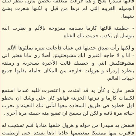
قالتها سيدرا بغنج و هيا لازالت متعلقه بحضن مازن تنظر لتلك
الجميله الغريبه التي لم ترها من قبل و لكنها شعرت بشئ
بينهما.
- خطيبته قالتها كارما بصدمه ممزوجه بالألم و نظرت اليه
بتوسل ان يكذب حديث تلك الفتاه.
و لكنها رأت صدق حديثها في عيناه فأجابت بنبره يملئوها الألم
- انا و لا حاجه اعتبري انك مشوفتنيش أصلا زي مانا هعتبر اني
مشوفتكيش انتي و خطيبك قالت الأخيرة بسخريه و رمقته
بنظرة إزدراء و هرولت خارجه من المكان حامله بقلبها جميع
خيبات العالم.
شعر مازن و كأن يد قد امتدت و اعتصرت قلبه عندما استمع
لكلمات كارما و نبرتها الحزينه فهاهو كان علي وشك ان يخطو
اول خطوة في طريق السعاده معها لتأتي تلك اللعينه و تخرب
حياته مرة ثانيه و لكن لن يسمح ان تضيع منه حبيبته مرة آخري.
فنفض يد سيدرا من حوله و هرول خلفها مناديا فلم تستجب له
فاقترب منها ممسكا بمعصمها جاذبا اياها بشده حتى ارتطمت