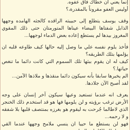
إنما يعني أن خطأك فاق عفوه.
أوليس العفو مقروناً بالمقدرة،؟
وقف يوسف يتطلع إلى حبيبته الراقده كالجثه الهامده وجهها
الذابل شفتاها البيضاء عيناها المتورمتان حتى ذلك المقوي
المغروز بيدها لم يستطع إعاده بعض الدماء لوجهها...
فأخذ يلوم نفسه علي ما وصل إليه حالها كيف طاوعه قلبه ان
يؤلمها بتلك الطريقه؟
كيف له ان يقوم ببثها تلك السموم التي كانت دائما ما تنغص
حياتها.؟
الم يخبرها سابقا بأنه سيكون دائما منقذها و ملاذها الآمن...
لقد أصبح الآن جلادها.
يعرف انه عندما تستعيد وعيها سيكون آخر إنسان على وجه
الأرض ترغب برؤيته و لن يلومها فها هو قد استخدم ذلك الخنجر
الذي لاطالما جُرحت به ليقوم هو بغرزه بمنتصف قلبها بلا شفقه
و لا رحمه...
فهو لن يستطع ما حييا ان ينسي ملامح وجهها عندما القي