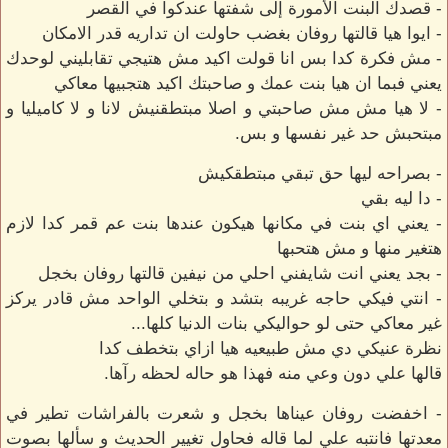
- قصدك البنت الأمورة إلى شفتها عندكوا في القصر
- ايوا هيا قالتها روفان بغضب حاولت ان تداريه قدر الامكان
- مش فكرة كدا بس انا قولت اكيد مش هتيجي تقابليني لوحدك
يعني فبما ان هيا بنت عمك و صاحبتك اكيد هتجبيها معاكي
- لا هيا مش مش صاحبتي و اصلا مبتطقنيش لانا و لا كاميليا و
مبتحبش حد غير نفسها و بس.
- بصراحه ليها حق تبقي مبتطقكيش
- دا ليه بقي
- يعني اي بنت في مكانها هيكون عندها بنت عم قمر كدا لازم
هتغير منها و مش هتحبها
- بجد يعني انت شايفني احلي من نيفين قالتها روفان بخجل
- انتي فيكي حاجه غريبه بتشد و بتخلي الواحد مش قادر يركز
غير معاكي حتى لو حواليكي بنات الدنيا كلها...
نظرة عنيكي دي مش طبيعيه هيا ازاي بتخطف كدا
قالها علي دون وعي منه فهذا هو حاله لحظه رآها.
- اخفضت روفان عيناها بخجل و شعرت بالفراشات تطير في
معدتها فانتبه علي لما قاله فحاول تغيير الحديث و سألها بصوت