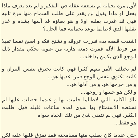
لأول مرة بحياته لم يسعفه عقله في التفكير و لم يعد يعرف ماذا
يفعل او ماذا يقول لن يقدر علي طلب السماح منها مرة ثانيه
فهي قد غدرت بقلبه اولا و هو بغباؤه قد آلمها بشده و غدر
بقلبها الذي لاطالما توعد بحمايته فما الحل.؟
اشتدت قبضه يده فبرزت عروقه و تشنج فكه و اصبح نفسا ثقيلا
من فرط الألم ففرت دمعه هاربه من عيونه تحكي مقدار ذلك
الوجع الذي يكمن بداخله...
لم يختلف الأمر بينهم كثيرا فهي كانت تحترق بنفس النيران و
كانت تكتوي بنفس الوجع فمن عذبها هو...
و من جرحها هو، و من أذلها هو...
و لكن هو حبيبها و زوجها...
تلك الكلمه التي لاطالما حلمت بها و عندما حصلت عليها لم
تستطع الاستمتاع بها سوي لعده ساعات قليله فهل طلبت
الكثير. فهي لم تتمني شئ من تلك الحياه سواه
هو فقط...
حتي عندما كان يطلب منها مسامحته فقد تمزق قلبها عليه لكن