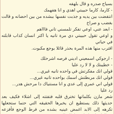
بسياج صدره و قال بلهفه
- كارما، كارما حبيبتي اهدي و انا هفهمك
انتفضت بين يديه و جذبت نفسها ببشده من بين احضانه و قالت
بغضب و صراخ
- ابعد عني، اوعي تفكر تلمسني تاني فاااهم
و اوعي تقول حبيبتي دي مرة تانيه يا اكتر انسان كذاب قابلته
في حياتي
اقترب منها هذه المرة بحذر قائلا بوجع مكبوت.
- ارجوكي اسمعيني اديني فرصه اشرحلك
- خطيبتك و لا لا رد عليا
قولي انك مفكرتش في واحده تانيه غيري...
قولي انك مربطتش اسمك بواحده تانيه غيري...
قولي اني عمري إلى عدي و انا مستنياك دا مرحش هدر...
رد عليا
شعر مازن بكلماتها تخترق قلبه فتفتته إلى اشلاء فكيف بعد
حديثها ذلك يستطيع ان يخبرها الحقيقه التي حتما ستجعلها
تكرهه إلى الابد اغمض عينيه بشده من فرط الوجع فأفزعه