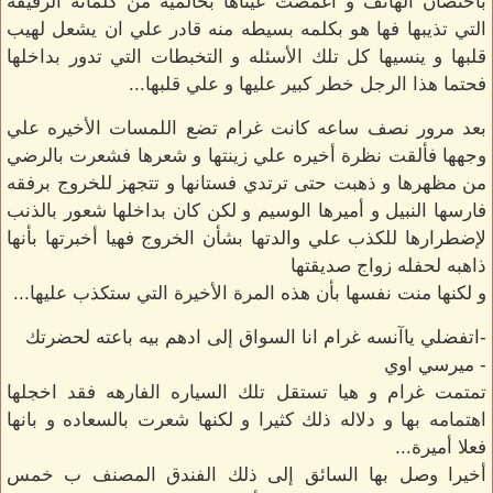
باحتضان الهاتف و اغمضت عيناها بحالميه من كلماته الرقيقه
التي تذيبها فها هو بكلمه بسيطه منه قادر علي ان يشعل لهيب
قلبها و ينسيها كل تلك الأسئله و التخبطات التي تدور بداخلها
فحتما هذا الرجل خطر كبير عليها و علي قلبها...
بعد مرور نصف ساعه كانت غرام تضع اللمسات الأخيره علي
وجهها فألقت نظرة أخيره علي زينتها و شعرها فشعرت بالرضي
من مظهرها و ذهبت حتى ترتدي فستانها و تتجهز للخروج برفقه
فارسها النبيل و أميرها الوسيم و لكن كان بداخلها شعور بالذنب
لإضطرارها للكذب علي والدتها بشأن الخروج فهيا أخبرتها بأنها
ذاهبه لحفله زواج صديقتها
و لكنها منت نفسها بأن هذه المرة الأخيرة التي ستكذب عليها...
-اتفضلي ياآنسه غرام انا السواق إلى ادهم بيه باعته لحضرتك
- ميرسي اوي
تمتمت غرام و هيا تستقل تلك السياره الفارهه فقد اخجلها
اهتمامه بها و دلاله ذلك كثيرا و لكنها شعرت بالسعاده و بانها
فعلا أميرة...
أخيرا وصل بها السائق إلى ذلك الفندق المصنف ب خمس