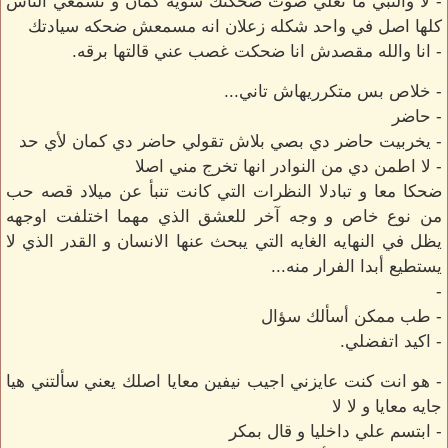
- لا والنبي ما تعلي صوت ضحكتك شويه كمان و تسمعي الناس
كلها اصل في واحد شكله زعلان انه مسمعش ضحكه سيادتك
- انا والله مقصدش انا ضحكت غصب عني قالتها برقه.
- خلاص بس متكرريهاش تاني...
- حاضر
- يخربيت حاضر دي بصي بلاش تقولي حاضر دي كمان لأي حد
- لا اطمن دي من النوادر انها تخرج مني اصلا
ضحكا معا و تبادلا النظرات التي كانت تنبأ عن ميلاد قصه حب
من نوع خاص و وجه آخر للعشق الذي مهما اختلفت اوجهه
يظل في النهايه الغايه التي يبحث عنها الانسان و القدر الذي لا
يستطيع أبدا الفرار منه...
-
- طب ممكن أسألك سؤال
- اكيد اتفضلي.
- هو انت كنت عايزني اجيب نيفين معايا اصلك يعني سألتني هيا
جايه معايا و لا لا
- ابتسم علي داخليا و قال بمكر