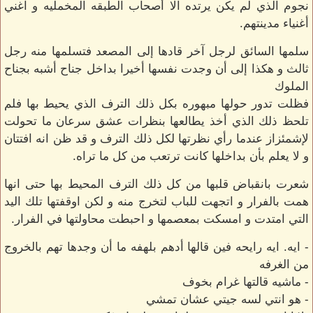
نجوم الذي لم يكن يرتده الا أصحاب الطبقه المخمليه و اغني
أغنياء مدينتهم.
سلمها السائق لرجل آخر قادها إلى المصعد فتسلمها منه رجل
ثالث و هكذا إلى أن وجدت نفسها أخيرا بداخل جناح أشبه بجناح
الملوك
فظلت تدور حولها مبهوره بكل ذلك الترف الذي يحيط بها فلم
تلحظ ذلك الذي أخذ يطالعها بنظرات عشق سرعان ما تحولت
لإشمئزاز عندما رأي نظرتها لكل ذلك الترف و قد ظن انه افتتان
و لا يعلم بأن بداخلها كانت ترتعب من كل ما تراه.
شعرت بانقباض قلبها من كل ذلك الترف المحيط بها حتى انها
همت بالفرار و اتجهت للباب لتخرج منه و لكن اوقفتها تلك اليد
التي امتدت و امسكت بمعصمها و احبطت محاولتها في الفرار.
- ايه. ايه رايحه فين قالها أدهم بلهفه ما أن وجدها تهم بالخروج
من الغرفه
- ماشيه قالتها غرام بخوف
- هو انتي لسه جيتي عشان تمشي