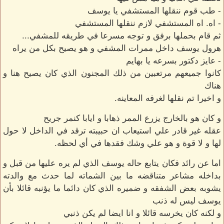
- طب قوم ننقلها المستشفي يا يوسف
- اه. اه المستشفي لازم ننقلها المستشفي
ثم قام بحملها برفق و توجه مسرعا في طريقه للمشفي...
هرول يوسف داخل ممرات المشفي و هو يصيح بكل من يراه
- عايز دكتور بسرعه يا بهايم
كانوا جميعهم مرتعبين من ذلك المجنون الذي كان يصيح هنا و
هناك
و اخيرا تم نقلها لغرفه المعاينه.
و كان هو بالخارج يزرع الممر ذهابا و ايابا كنمر جريح
عقله غير قادر علي استيعاب ان حبيبته ترقد في الداخل لا حول
لها و لا قوة و هو علي وشك فقدها في أي لحظه.
اما عن رائد فكان يتابع حاله يوسف الذي لم يره عليها من قبل و
بداخله مشاعر متناقضه ما بين الشماته لما حدث مع والدته
يشوبه بعض الشفقه و ضميره الذي كان دائما ما يؤنبه قائلا بأن
يوسف ليس له ذنب
و لكنه كان يخرسه قائلا و انا ايضا لم يكن ذنبي