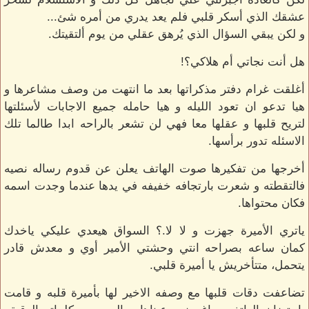
عشقك الذي أسكر قلبي فلم يعد يدري من أمره شئ...
و لكن يبقي السؤال الذي يُرهق عقلي من يوم ألتقيتك.
هل أنت نجاتي أم هلاكي؟!
أغلقت غرام دفتر مذكراتها بعد ما انتهت من وصف مشاعرها و
هيا تدعو ان تعود الليله و هيا حامله جميع الاجابات لأسئلتها
لتريح قلبها و عقلها معا فهي لن تشعر بالراحه ابدا طالما تلك
الاسئله تدور برأسها.
أخرجها من تفكيرها صوت الهاتف يعلن عن قدوم رساله نصيه
فالتقطته و شعرت بارتجافه خفيفه في يدها عندما وجدت اسمه
فكان محتواها.
ياتري الأميرة جهزت و لا لا.؟ السواق هيعدي عليكي ياخدك
كمان ساعه بصراحه انتي وحشتي الأمير أوي و معدش قادر
يتحمل، متتأخريش يا أميرة قلبي.
تضاعفت دقات قلبها مع وصفه الاخير لها بأميرة قلبه و قامت