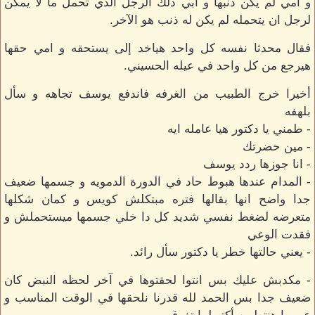
و امي لم يكن ذنبها و ابي ذلك الرجل الذي تحمل ما لا يمكن
لرجل ان يتحمله لم يكن له ذنب هو الآخر.
فقال محدثا نفسه كل واحد هياخد إلى يستحقه و امي حقها
هيرجع من كل واحد في عيله الحسيني.
أخيرا خرج الطبيب من الغرفه فاندفع يوسف تجاهه و سأل
بلهفه
- طمني يا دكتور هيا عامله ايه
- مين حضرتك
- انا جوزها ردد يوسف
- المدام عندها هبوط حاد في الدورة الدمويه و جسمها ضعيف
جدا واضح انها بقالها فتره مبتكلش كويس و كمان شكلها
متعرضه لضغط نفسي شديد كل دا خلي جسمها ميستحملش و
فقدت الوعي
- يعني حالتها خطر يا دكتور سأل رائد.
- مكدبش عليك بس انتوا لحقتوها في آخر لحظه النبض كان
ضعيف جدا بس الحمد لله قدرنا نلحقها في الوقت المناسب و