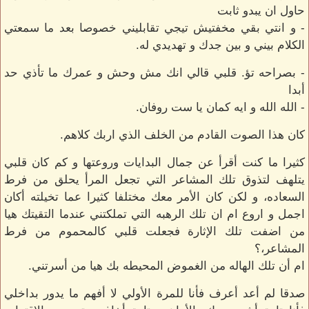
حاول ان يبدو ثابت
- و انتي بقي مخفتيش تيجي تقابليني خصوصا بعد ما سمعتي
الكلام بيني و بين جدك و تهديدي له.
- بصراحه تؤ. قلبي قالي انك مش وحش و عمرك ما تأذي حد
أبدا
- الله الله و ايه كمان يا ست روفان.
كان هذا الصوت القادم من الخلف الذي اربك كلاهم.
كثيرا ما كنت أقرأ عن جمال البدايات وروعتها و كم كان قلبي
يتلهف لتذوق تلك المشاعر التي تجعل المرأ يحلق من فرط
السعاده، و لكن كان الأمر معك مختلفا كثيرا عما تخيلته أكان
اجمل و اروع ام ان تلك الرهبه التي تملكتني عندما التقيتك هيا
من اضفت تلك الإثارة فجعلت قلبي كالمحموم من فرط
المشاعر،؟
ام أن تلك الهاله من الغموض المحيطه بك هيا من أسرتني.
صدقا لم أعد أعرف فأنا للمرة الأولي لا أفهم ما يدور بداخلي