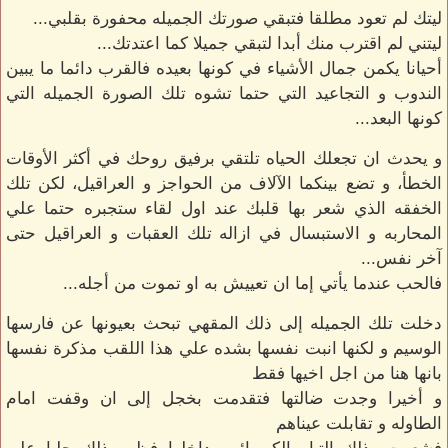
ليتك لم تعود مطلقا فتبقي صورتك الجميله محفورة بقلبي...
ليتني لم اقترب منك أبدا لتبقي جميلا كما اعتدتك...
أحيانا يكمن جمال الأشياء في كونها بعيده فالقرب دائما ما يبين
الندوب و التجاعيد التي حتما تشوه تلك الصورة الجميله التي
كونها البعد...
و يحدث ان تجعلك الحياه تلتقي برفيق روحك في أكثر الأوقات
الخطأ، و تضع بينكما الآلاف من الحواجز و العراقيل، لكن تلك
الخفقه الذي شعر بها قلبك عند اول لقاء ستجبره حتما علي
المحاربه و الاستبسال في ازاله تلك العقبات و العراقيل حتى
آخر نفس...
فالحب عندما يأتي إما ان تعييش به او تموت من أجله...
دخلت تلك الجميله إلى ذلك المقهي تبحث بعيونها عن فارسها
الوسيم و لكنها انبت نفسها بشده علي هذا اللقب مذكرة نفسها
بانها هنا من اجل اخيها فقط
و أخيرا وجدت ضالتها فتقدمت بخجل إلى ان وقفت امام
الطاوله و تقابلت عيناهم