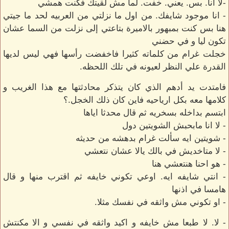
-لا انا. بس. يعني. خفت. لما مش لقيتك فكنت همشي
- انا موجود شايفك. من اول ما نزلتي من العربيه لحد ما جيتي
هنا بس كنت بمبهور بالاميرة بتاعتي إلى نزلت من السما عشان
تكون ليا و في حضني
خجلت غرام من كلماته كثيرا فاخفضت رأسها فهي ليس لديها
القدرة علي النظر لعيونه في تلك اللحظه.
فامتدت يد أدهم الذي كان يتذكر محادثتها مع هذا الغريب و
كلامها معه بكل ارياحيه فاين كان ذلك الخجل.؟
ابتسم بداخله بسخريه ثم قال محدثا اياها
- لا انا مابحبش الشويتين دول
- شويتين ايه سألت غرام بدهشه من حديثه
- لا متاخديش في بالك يالا عشان نتعشي
- هو احنا هنتعشي هنا
- انتي شايفه ايه. اوعي تكوني خايفه ثم اقترب منها و قال
هامسا في اذنها
- او تكوني مش واثقه في نفسك مثلا.
- لا. لا طبعا مش خايفه و اكيد واثقه في نفسي و الا مكنتش