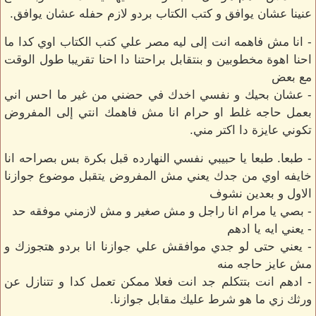
عنينا عشان يوافق و كتب الكتاب بردو لازم حفله عشان يوافق.
- انا مش فاهمه انت إلى ليه مصر علي كتب الكتاب اوي كدا ما
احنا اهوة مخطوبين و بنتقابل براحتنا دا احنا تقريبا طول الوقت
مع بعض
- عشان بحيك و نفسي اخدك في حضني من غير ما احس اني
بعمل حاجه غلط او حرام انا مش فاهمك انتي إلى المفروض
تكوني عايزة دا اكتر مني.
- طبعا. طبعا يا حبيبي نفسي النهارده قبل بكرة بس بصراحه انا
خايفه اوي من جدك يعني مش المفروض يتقبل موضوع جوازنا
الاول و بعدين نشوف
- بصي يا مرام انا راجل و مش صغير و مش لازمني موفقه حد
- يعني ايه يا ادهم
- يعني حتى لو جدي موافقش علي جوازنا انا بردو هتجوزك و
مش عايز حاجه منه
- ادهم انت بتتكلم جد انت فعلا ممكن تعمل كدا و تتنازل عن
ورثك زي ما هو شرط عليك مقابل جوازنا.