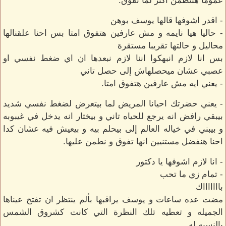
عموما هنتطمن أكتر لما تفوق.
- اقدر اشوفها قالها يوسف بوهن
- حاليا هيا نايمه و مش عارفين هتفوق امتا بس احنا علقنالها
محاليل و حالتها تقريبا مستقرة
بس انا لازم انبهكوا اننا لازم نبعدها ان اي ضغط نفسي او
عصبي عشان ميحصلهاش إلى حصل تاني
- يعني ايه مش عارفين هتفوق امتا.
- يعني حضرتك احيانا المريض لما بيتعرض لضغط نفسي شديد
بيبقي رافض انه يرجع للحياه تاني و بيختار انه يدخل في غيبوبه
و بيبني في خياله العالم إلى بيحلم بيه و بيعيش فيه عشان كدا
احنا هنفضل مستنيين انها تفوق و نطمن عليها.
- انا لازم اشوفها يا دكتور
- تمام زي ما تحب
باااااااك
مضت عده ساعات و يوسف يراقبها بألم ينتظر ان تفتح عيناها
الجميله و تعطيه تلك النظرة التي كانت كشروق الشمس
بالنسبه له