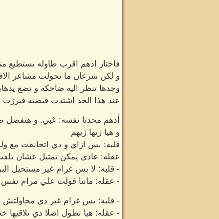
فاختار ادهم اقرب طاوله يستطيع منها
و لكن سرعان ما تحولت مشاعر الافت
وجدها تنظر اليه ضاحكه و تضع يدها
عند هذا الحد اشتدت قبضته فبرزت ع
أدهم محدثا نفسه: غبي. و هتفضل طو
و هيا زيها زيهم
قلبه: بس ازاي و دي اتخانقت مع ول
عقله: عادي يمكن تمثيل عشان تلفت ال
- قلبه: لا بس غرام غير مستحيل البرا
- عقله: مانتا قولت علي مرام نفس ا
- قلبه: بس غرام غير دي محاولتش
- عقله: هيا تطول اصلا دي تلاقيها خ