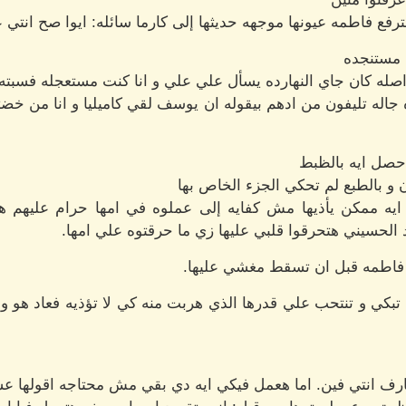
فع فاطمه عيونها موجهه حديثها إلى كارما سائله: ايوا صح انتي عر
م مستنجده
اصله كان جاي النهارده يسأل علي علي و انا كنت مستعجله فسبت
ه جاله تليفون من ادهم بيقوله ان يوسف لقي كاميليا و انا من خض
حصل ايه بالظبط
 و بالطبع لم تحكي الجزء الخاص بها
ايه ممكن يأذيها مش كفايه إلى عملوه في امها حرام عليهم 
د الحسيني هتحرقوا قلبي عليها زي ما حرقتوه علي امها.
فاطمه قبل ان تسقط مغشي عليها.
 تبكي و تنتحب علي قدرها الذي هربت منه كي لا تؤذيه فعاد هو و
ارف انتي فين. اما هعمل فيكي ايه دي بقي مش محتاجه اقولها عش