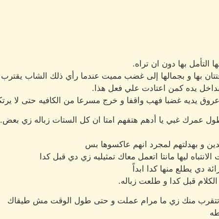
 التأمل بها دون ان تراه.
تان بها و بجمالها إلى غضب مميت عندما رأي ذلك الشاب يقترب من
بداخل يده كمن اعتادت علي فعل هذا.
روق يديه غضبا فهب واقفا و خرج مسرعا من الكافيه حتى لا يرت
ل عمرك غبي يا أدهم هتفهم امتا ان كل الستات زباله زي بعض.
دين و بهدلتهم لمجرد انهم عاكسوها بس
انتباه ليها مانتا اتعمل معاك تمثيليه زي دي قبل كدا
ئة دي يطلع منها كدا ابداً
لكلام قبل كدا و طلعت زباله.
 تتقرب منك زي ما مرام عملت و حتى طول الوقت مش طيقاك
طه