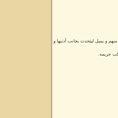
هم و يميل ليتحدث بجانب أذنيها و
كب جريمه.