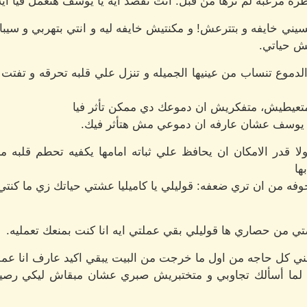
ظرة مرعبه لم ترها من قبل: انت تقصد ايه يا يوسف هتعمل فيا ايه
ني خايفه و بتترعش! و مكنتيش خايفه ليه و انتي بتهربي و سيبال
يش حياتي.
لدموع تنساب من عينيها الجميله و تنزل علي قلبه تحرقه و تفتت 
تعيطيش، متفكريش ان دموعك دي ممكن تأثر فيا
 يا يوسف عشان عارفه ان دموعي مش هتأثر فيك.
 قدر الامكان ان يحافظ علي ثباته امامها يكفيه تحطم قلبه من
ها
ه من ان تري ضعفه: قوليلي يا كاميليا عشتي حياتك زي ما كنتي 
 من حصاري ها قوليلي بقي عملتي ايه انا كنت بمنعك تعمليه.
ني كل حاجه من اول ما خرجت من البيت يبقي اكيد عارف انا عمل
ا أسألك تجاوبي و متختبريش صبري عشان مبقاش ليكي رصيد ج