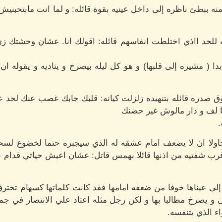
منه ببطئ ناظره إلى داخل عينيه بقوة قائله: و لما انت مابتحبنيش
ه للحد ااذي اختلطت انفاسهم قائله: اقولك انا. عشان وحشتك ز
 ( مشيره إلى قلبها) و هو كل ليله بيصرخ و يناديه و يقوله ا
 صدره قائله بتنهيده زلزلت كيانه: قلبك جابك غصب عنك لحد 
 لف و دار مالوش غير حضنك
.
اولا ان لا يضعف امام عشقه له الذي سيجبره حتما لخضوع لس
 ثم قرب شفتيه من اذنها قائلا بهمس قاتل: عشان اعيش حياتي قدام 
ى عيناها خوفا من ضعفه امامها فقد كانت كلماتها كسهام تخترق
ن و يصرخ مطالبا بها و لكن رجل مثله اعتاد علي الانتصار في جمي
ء الذي يتنفسه.