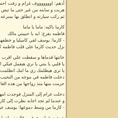
أدهم: اوووووووف غرام و زفت احسن
هربت و سابته من غير حتى ما تبص و
ثم ركب سيارته و انطلق بها بسرعه ج
كارما باكيه: ماما يا ماما
فاطمه بفزع: ايه يا حبيبتي مالك
- كارما: يوسف لقي كاميليا و خطفه
نزل حديث كارما على قلب فاطمه كصا
خانتها قدماها و سقطت علي اقرب مق
يا قلبي يا بنتي يا نري هيعمل فيكي ا
يا تري هيظلمك زي ما امك اتظلمت 
دخلت فاطمه في موجه من النحيب تتذ
حرمت منها منذ زواجها من هذه العائل
دخلت غرام إلى المنزل فوجدت امها عل
و عندما لم تجد اجابه نظرت إلى كارما 
- كارما من وسط دموعها: يوسف عرف 
شهقت غرام بخوف و قالت: و انتوا ع