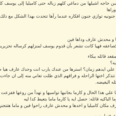
 حاجه اشيلها من دماغي كلهم زباله حتى كاميليا إلى يوسف كا
راها
نونيه توازي جنون افكاره عندما رآها تتحدث بهذا الشكل مع ذلك 
ا و محدش عارف وداها فين
عقه فهيا كانت تشعر بأن قدوم يوسف لمنزلهم كرساله تحزيريه ل
عد قائله ببكاء
يه؟
علي ايدهم زمان؟ استرها من عندك يارب انت وحدك عارف هيا طيب
كر اختها الراحله و فراقهم الذي ظلت تعاني منه إلى ان جاءت كا
ه البغيضه.
ي هذا الحال و كارما بجانبها تواسيها و تهدأ من روعها ففزعت قائ
الباكيه قائله: حصل ايه يا كارما ماما بتعيط كدا ليه
مكان كاميليا و اخدها و محدش عارف راحوا فين و ماما هتتجنن 
رفتوا منين