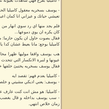
- كاميليا بفزع فهي شاهدت بعيونه ن
- يوسف بسخريه معقول كاميليا الحسي
تعيشي حياتك و عيزاني انا كمان اع
فلم يجد منها اي رد سوي انهار من ا
كان يكره ان يوي دموعها...
فقال بصوت حاول ان يكون حازما: م
كاميليا بوجع: مانا بعيط عشان كدا
هب يوسف واقفا موليها ظهرا محاولا
عيونها و لنبرة الانكسار التي تتحدث ب
فقال يوسف بسخريه يختبئ خلفها خوف
- كاميليا بعدم فهم: تقصد ايه
- يوسف: يعني اديكي مشيتي و خلصتي
- كاميليا: هو مش انت كنت عارف ع
- سب يوسف بداخله و قال بغضب لم
زمان خلاص انتهي.