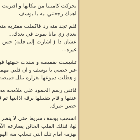
تحركت كاميليا من مكانها و اقتربت 
اهمك رجعتني ليه يا يوسف.
فلم تجد منه رد فاكملت مقتربه من
بعدي زي مانا بموت في بعدك...
عشان دا ( اشارت إلى قلبه) حس بدا
غيره...
تشبست بقميصه و سندت جبهتها فوق
غير حضني يا يوسف و ان قلبي مهما
و هطلت دموعها بغزاره تبلل قميصه
فاتقن رسم الجمود علي ملامحه مح
عنقها و قام بتقبيلها برقه اذابتها
حضن غيرك.
انسحب يوسف سريعا حتى لا ينظر إل
لها، فذلك القلب الخائن يصارعه الآ
يهزمه امام تلك التي تسلب منه الهوا