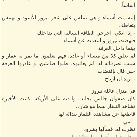
أساساً.
إبتسمت أسماء و هي تملس على شعر نيروز الأسود و تهمس
بتعاطف
- إذا ابكي، اخرجي الطاقة السالبة التي بداخلك
فنهضت نيروز و ابتعدت عن أسماء.
بينما داخل الغرفة
لم تعلق كلا من ميساء أو غادة، فهم يعلمون ما يمر به عمار و
سبب تصرفاته لذا لم يعاتبوه، ظلوا صامتين، و غادروا الغرفة
حين قال بإقتضاب
- اريد ان ارتاح.
في منزل عائلة نيروز
كان صفوان جالس بجانب والدته على الأريكة، كانت الأخيرة
تشاهد التلفاز بينما هو شارد،
قاطعها عن مشاهدة التلفاز بندائه لها
- امي
نظرت له، فسألها بشرود
- هل تقبلين أن ارتبط بعائشة؟