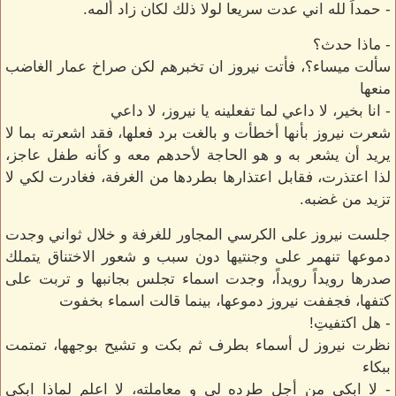
- حمداً لله اني عدت سريعا لولا ذلك لكان زاد ألمه.
- ماذا حدث؟
سألت ميساء؟، فأتت نيروز ان تخبرهم لكن صراخ عمار الغاضب
منعها
- انا بخير، لا داعي لما تفعلينه يا نيروز، لا داعي
شعرت نيروز بأنها أخطأت و بالغت برد فعلها، فقد اشعرته بما لا
يريد أن يشعر به و هو الحاجة لأحدهم معه و كأنه طفل عاجز،
لذا اعتذرت، فقابل اعتذارها بطردها من الغرفة، فغادرت لكي لا
تزيد من غضبه.
جلست نيروز على الكرسي المجاور للغرفة و خلال ثواني وجدت
دموعها تنهمر على وجنتيها دون سبب و شعور الاختناق يتملك
صدرها رويداً رويداً، وجدت اسماء تجلس بجانبها و تربت على
كتفها، فجففت نيروز دموعها، بينما قالت اسماء بخفوت
- هل اكتفيتِ!
نظرت نيروز ل أسماء بطرف ثم بكت و تشيح بوجهها، تمتمت
ببكاء
- لا ابكي من أجل طرده لي و معاملته، لا اعلم لماذا ابكي