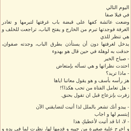
اليوم التالي
في فيلا صفا
وضعت عائشة كفها على قبضة باب غرفتها لتبرمها و تغادر
الغرفة فوجدتها تبرم من الخارج و يفتح الباب، تراجعت للخلف و
هي تنظر للذي
يدخل لغرفتها دون أن يستأذن بطرق الباب، وجدته صفوان،
حدقت به لوهلة في حين قال هو بهدوء
- صباح الخير
احتدت نظراتها و هي تسأله بإمتعاض
- ماذا تريد؟
هز رأسه بأسف و هو يقول معاتبا اياها
- هل تعامل الفتاة من تحب هكذا؟!
زفرت بإنزعاج قبل ان تقول بحنق.
- يبدو أنك تشعر بالملل لذا أتيت لتضايقني الآن
إبتسم لها و اجاب
- لا، انا قد أتيت لأعطيكِ هذا
و اخرج علبة صغيرة من جيبه و قدمها لها، نظرت لما في يده و