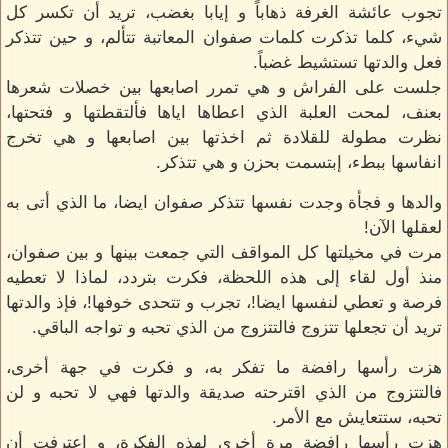
تجوب عائشة الغرفة ذهاباً و إيابا بغضب، تريد أن تكسر كل
شيء، كلما تذكرت كلمات صفوان المعاتبة تتألم، و حين تتذكر
فعل والدتها تستشيط غضباً.
جلست على الفراش و هي تمرر اصابعها بين خصلات شعرها
بعنف، لمحت العلبة الذي اعطاها اياها فألتقطتها و فتحتها،
نظرت مطولة للقلادة ثم اخذتها بين اصابعها و هي تخرج
انفاسها ببطء، إبتسمت بحزن و هي تتذكر.
والدها و فجأة وجدت نفسها تتذكر صفوان ايضا، ما الذي أتى به
لعقلها الآن!
مرت في مخيلتها كل المواقف التي جمعت بينها و بين صفوان،
منذ أول لقاء إلى هذه اللحظة، فكرت بتردد، لماذا لا تعطيه
فرصة و تعطي لنفسها ايضا!، تجرب و تتحدى خوفها!، فإذ والدتها
تريد أن تجعلها تتزوج فالتتزوج من الذي تحبه و تواجه الباقي.
هزت رأسها رافضة ما تفكر به، و فكرت في جهة أخرى،
فالتتزوج من الذي اقترحته صديقة والدتها فهي لا تحبه و لن
تحبه، ستتعايش مع الأمر.
هزت رأسها رافضة مرة أخرى لهذه الفكرة، و اعترفت أن