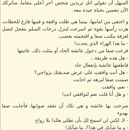
السهل أن تقولي انكِ تريدين شخص آخر أعلى مقاماً، سأتركك
الآن تنعمين بحياة جيدة معه.
و اختفى من امامها، بينما هي ظلت واقفة و فمها فارغ للحظات،
هزت رأسها بقوة ثم اسرعت لتنزل درجات السلم بتعجل لتصل
لغرفة مكتب صفا و اقتحمته بغضب.
- ما هذا الهراء الذي يحدث!
فزعت صفا من دخول عائشة الحاد أو مثلت ذلك، عاتبتها
- هل هذه طريقة...
قاطعتها عائشة بإنفعال حاد
- هل أنتِ وافقتِ على عرض صديقتك بزواجي؟
صمتت صفا لبرهه ثم اجابت
- نعم، وافقت
- و هل أنا قلت نعم لتوافقي انتِ!
صرخت بها عائشة و هي تكاد أن تفقد صوابها، فأجابت صفا
بهدوء
- لا، لكني لن اسمح لكِ بأن تظلي هكذا بلا زواج
- و ما شأنكِ في هذا؟، ما شأنكِ!