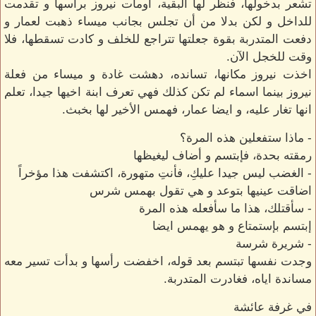
تشعر بدخولها، فنظر لها البقية، اومأت نيروز برأسها و تقدمت
للداخل و لكن بدلا من أن تجلس بجانب ميساء ذهبت لعمار و
دفعت المتدربة بقوة جعلتها تتراجع للخلف و كادت تسقطها، فلا
وقت للخجل الآن.
اخذت نيروز مكانها، تسانده، دهشت غادة و ميساء من فعلة
نيروز بينما اسماء لم تكن كذلك فهي تعرف ابنة اخيها جيدا، تعلم
انها تغار عليه، و ايضا عمار، فهمس الأخير لها بخبث.
- ماذا ستفعلين هذه المرة؟
رمقته بحدة، فإبتسم و أضاف ليغيظها
- الغضب ليس جيدا عليكِ، فأنتِ متهورة، اكتشفت هذا مؤخراً
اضاقت عينيها بتوعد و هي تقول بهمس شرس
- سأقتلك، هذا ما سأفعله هذه المرة
إبتسم بإستمتاع و هو يهمس ايضا
- شريرة شرسة
وجدت نفسها تبتسم بعد قوله، اخفضت رأسها و بدأت تسير معه
مساندة اياه، فغادرت المتدربة.
في غرفة عائشة