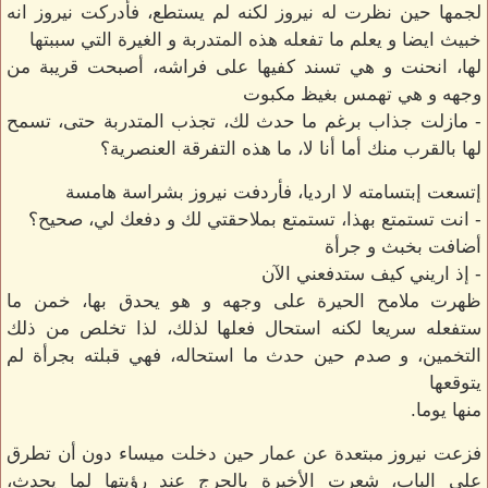
لجمها حين نظرت له نيروز لكنه لم يستطع، فأدركت نيروز انه
خبيث ايضا و يعلم ما تفعله هذه المتدربة و الغيرة التي سببتها
لها، انحنت و هي تسند كفيها على فراشه، أصبحت قريبة من
وجهه و هي تهمس بغيظ مكبوت
- مازلت جذاب برغم ما حدث لك، تجذب المتدربة حتى، تسمح
لها بالقرب منك أما أنا لا، ما هذه التفرقة العنصرية؟
إتسعت إبتسامته لا ارديا، فأردفت نيروز بشراسة هامسة
- انت تستمتع بهذا، تستمتع بملاحقتي لك و دفعك لي، صحيح؟
أضافت بخبث و جرأة
- إذ اريني كيف ستدفعني الآن
ظهرت ملامح الحيرة على وجهه و هو يحدق بها، خمن ما
ستفعله سريعا لكنه استحال فعلها لذلك، لذا تخلص من ذلك
التخمين، و صدم حين حدث ما استحاله، فهي قبلته بجرأة لم
يتوقعها
منها يوما.
فزعت نيروز مبتعدة عن عمار حين دخلت ميساء دون أن تطرق
على الباب، شعرت الأخيرة بالحرج عند رؤيتها لما يحدث،