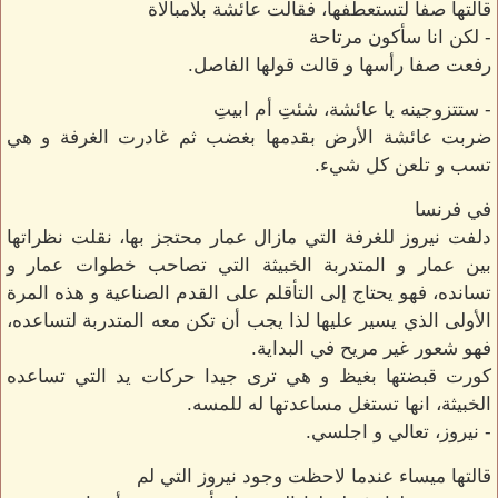
قالتها صفا لتستعطفها، فقالت عائشة بلامبالاة
- لكن انا سأكون مرتاحة
رفعت صفا رأسها و قالت قولها الفاصل.
- ستتزوجينه يا عائشة، شئتِ أم ابيتِ
ضربت عائشة الأرض بقدمها بغضب ثم غادرت الغرفة و هي
تسب و تلعن كل شيء.
في فرنسا
دلفت نيروز للغرفة التي مازال عمار محتجز بها، نقلت نظراتها
بين عمار و المتدربة الخبيثة التي تصاحب خطوات عمار و
تسانده، فهو يحتاج إلى التأقلم على القدم الصناعية و هذه المرة
الأولى الذي يسير عليها لذا يجب أن تكن معه المتدربة لتساعده،
فهو شعور غير مريح في البداية.
كورت قبضتها بغيظ و هي ترى جيدا حركات يد التي تساعده
الخبيثة، انها تستغل مساعدتها له للمسه.
- نيروز، تعالي و اجلسي.
قالتها ميساء عندما لاحظت وجود نيروز التي لم