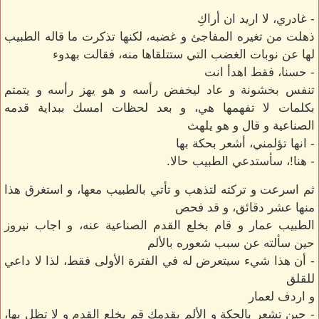
- غادري، لا اريد ان أراكِ
ذهلت من تغيره المفاجئ و غضبه، لكنها تذكرت ما قاله الطبيب
لها عن نوبات الغضب التي ستتلقاها منه، فقالت بهدوء
- حسنا، فقط اهدأ انت
تنفس بخشونة و عاد ليخفض رأسه و هو يهز رأسه و يتمتم
بكلمات لا تفهمها هي، و بعد لحظات امسك ببداية قدمه
الصناعية و قال و هو يلهث
- انها تؤلمني، أشعر بحكة بها
- هنا!، سأستدعي الطبيب حالا.
ثم اسرعت و تركته لتذهب و تأتي بالطبيب معها، و استغرق هذا
منها عشر دقائق، و قد فحص
الطبيب عمار و قام بخلع القدم الصناعية عنه، و اجاب نيروز
حين سألته عن سبب شعوره بالألم
- أن هذا شيء سيتعرض له في الفترة الأولى فقط، لذا لا داعي
للقلق
و اردف لعمار
- حين تشعر بالحكة و الألم بقدمك قم يخلع القدم و لا تظل بها،