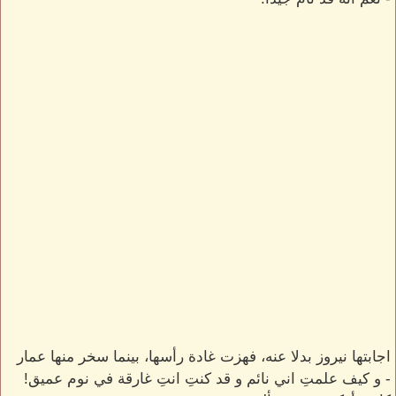
اجابتها نيروز بدلا عنه، فهزت غادة رأسها، بينما سخر منها عمار
- و كيف علمتِ اني نائم و قد كنتِ انتِ غارقة في نوم عميق!