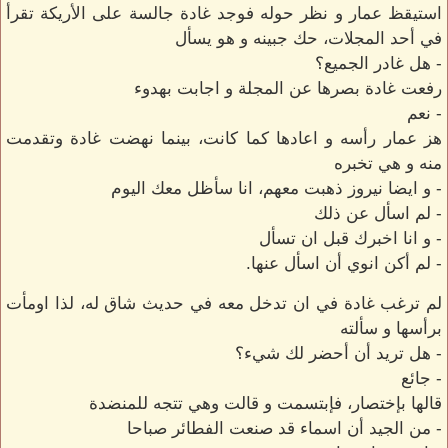
استيقظ عمار و نظر حوله فوجد غادة جالسة على الأريكة تقرأ
في أحد المجلات، حك جبينه و هو يسأل
- هل غادر الجميع؟
رفعت غادة بصرها عن المجلة و اجابت بهدوء
- نعم
هز عمار رأسه و اعادها كما كانت، بينما نهضت غادة وتقدمت
منه و هي تخبره
- و ايضا نيروز ذهبت معهم، انا سأظل معك اليوم
- لم اسأل عن ذلك
- و انا اخبرك قبل ان تسأل
- لم أكن انوي أن اسأل عنها.
لم ترغب غادة في ان تدخل معه في حديث شاق له، لذا اومأت
برأسها و سألته
- هل تريد أن أحضر لك شيء؟
- جائع
قالها بإختصار، فإبتسمت و قالت وهي تتجه للمنضدة
- من الجيد أن اسماء قد صنعت الفطائر صباحا