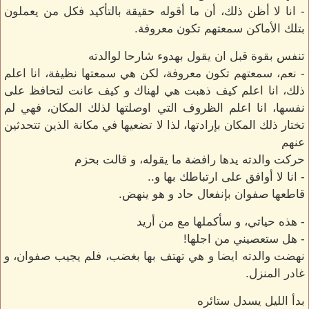
- انا لا أظن ذلك، أن ما أقوله حقيقة بالتأكيد فكل من يعملون
بتلك الأماكن سمعتهم تكون معروفة.
تنفس بقوة قبل ان يقول بهدوء شارحا لوالدته
- نعم، سمعتهم تكون معروفة، لكن هي سمعتها نظيفة، انا اعلم
ذلك، انا اعلم كيف ذهبت هي لهناك و كيف عانت لتحافظ على
نفسها، انا اعلم الظروف التي اوصلتها لذلك المكان، فهي لم
تختار ذلك المكان بإرادتها، لذا لا تضعيها في مكانة الذين تتحدثين
عنهم
حركت والدته يدها رافضة ما يقوله، و قالت بحزم
- انا لا أوافق على ارتباطك بها و..
قاطعها صفوان بإنفعال حاد و هو ينهض.
- هذه حياتي، و سأكملها مع من أريد
- هل ستعصيني من اجلها!
نهضت والدته ايضا و هي تهتف بها بغضب، فلم يجيب صفوان، و
غادر المنزل.
بدأ الليل يسدل ستائره