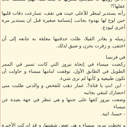
عقلها؟!
رأته يستدير لينظر للأعلى حيث هي تقف، تسارعت دقات قلبها
حين لوح لها بهدوء بجانب إبتسامة صغيرة قبل ان يستدير مرة
أخرى ليودع.
زميله و يغادر الفيلا، ظلت حدقتيها معلقة به تتابعه إلى أن
اختفى، و زفرت بحزن و ضيق لذلك.
في فرنسا
ركضت ميساء في إتجاة نيروز التي كانت تسير في الممر
الطويل في الطابق الأول، توقفت امامها ميساء و حاولت أن
تكون طبيعية و كأنها لم ترى شيء.
- اين انتِ يا فتاة؟، عمار ذهب للفحص و والدتي طلبت مني
احضارك لتبقي بجانبه
وضعت نيروز كفها على جنتها و هي تنظر في جهة بعيدة عن
ميساء
- حسنا، اتية.
و تخطت نيروز ميساء و هي تعض شفتيها، و قد ادركت الأخيرة