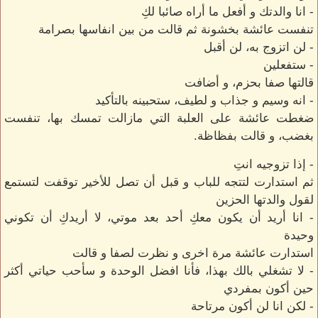
- انا والدتك و أفعل ما أراه صائبا لكِ
تنفست عائشة بخشونة ثم قالت من بين انفاسها بصرامة
- لن اتزوج به، لن أقبل
- ستفعلين
قالتها صفا بحزم، و أضافت
- انه وسيم و جذاب و لطيف، ستحبينه بالتأكيد
ضغطت عائشة على العلبة التي مازالت تمسك بها، تنفست
بغضب، و قالت بفظاظة.
- إذا تزوجيه انتِ
ثم استدارت لتتجه للباب و قبل أن تصل للأخير توقفت لتستمع
لقول والدتها الحزين
- انا أريد أن يكون معكِ أحد بعد موتي، لا أريدكِ أن تكوني
وحيدة
استدارت عائشة مرة اخرى و نظرت لصفا و قالت
- لا تشغلي بالك بهذا، فأنا افضل الوحدة و سأحب حياتي أكثر
حين أكون بمفردي
- لكن انا لن أكون مرتاحة