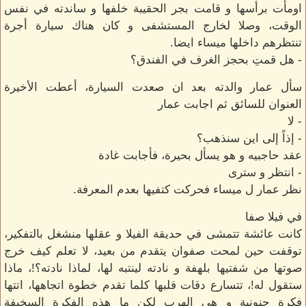
اومأت برأسها و قامت بجر الحقيبة خلفها و ساندته في نفس
الوقت، وصلا لخارج المستشفى و كان هناك سيارة أجرة
تنتظرهم داخلها ميساء ايضا.
- هل قمتِ بحجز الغرف في الفندق؟
سأل عمار والدته بعد ان صعدت السيارة، أعطت الأخيرة
العنوان للسائق ثم اجابت عمار
- لا
- إذاً إلى اين سنذهب؟
عقد حاجبيه و هو يسأل بحيرة، فأجابت غادة
- انتظر و سترى
نظر عمار ل ميساء فحركت كتفيها بعدم المعرفة.
في فيلا صفا
كانت عائشة تتمشى في حديقة الفيلا و عقلها منشغل بالتفكير،
توقفت حين لمحت صفوان يتقدم من بعيد، لا تعلم كيف خرج
صوتها من شفتيها بلهفة و نادته لينتبه لها، لماذا نادته؟!، ماذا
ستقول له!، تتسارع دقات قلبها كلما تقدم خطوة اتجاهها، اتتها
فكرة جنونية و هي الهرب لكن ما هذه الفكرة السخيفة