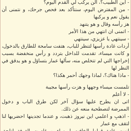
- اين الطبيب؟، ألن يركب لي القدم اليوم؟
- من المفترض اليوم، سنتأكد بعد فحص جرحك، و نتمنى أن
يقول نعم و يركبها
هز رأسه وقال و هو يتنهد
- اتمنى ان انتهي من هذا الأمر
- سينتهي يا عزيزي، سينتهي
أردات غادة رأسها لتنظر للباب، هتفت سامحة للطارق بالدخول،
و كانت ميساء، تقدمت للداخل بتردد و رأس منخفضة بسبب
إخراجها التي لم تتخلص منه، سألها عمار بتساؤل و هو يدقق في
النظر لها
- ماذا هناك؟، لماذا وجهك أحمر هكذا؟
تلمست ميساء وجهها و هزت رأسها مجيبة
- لا أعلم
اتى ان يطرح عليها سؤال آخر لكن طرق الباب و دخول
الممرضة لتصطحبة منعه عن ذلك.
- اذهبِ و اعلمي اين نيروز ذهبت، و عندما تجدينها احضريها لنا
لتقف مع عمار
انهت غادة قولها الخافت لميساء و غادرت الغرفة لتلحق