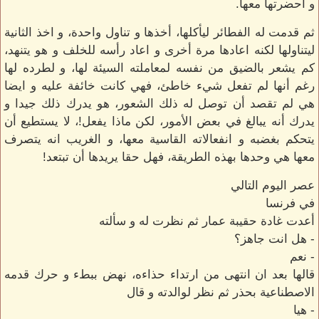
و احضرتها معها.
ثم قدمت له الفطائر ليأكلها، أخذها و تناول واحدة، و اخذ الثانية
ليتناولها لكنه اعادها مرة أخرى و اعاد رأسه للخلف و هو يتنهد،
كم يشعر بالضيق من نفسه لمعاملته السيئة لها، و لطرده لها
رغم أنها لم تفعل شيء خاطئ، فهي كانت خائفة عليه و ايضا
هي لم تقصد أن توصل له ذلك الشعور، هو يدرك ذلك جيدا و
يدرك أنه يبالغ في بعض الأمور، لكن ماذا يفعل!، لا يستطيع أن
يتحكم بغضبه و انفعالاته القاسية معها، و الغريب انه يتصرف
معها هي وحدها بهذه الطريقة، فهل حقا يريدها أن تبتعد!
عصر اليوم التالي
في فرنسا
أعدت غادة حقيبة عمار ثم نظرت له و سألته
- هل انت جاهز؟
- نعم
قالها بعد ان انتهى من ارتداء حذاءه، نهض ببطء و حرك قدمه
الاصطناعية بحذر ثم نظر لوالدته و قال
- هيا