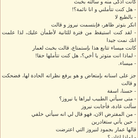
كانت أذكى منه و سألته بخبث
- هل كنت تتأملني و انا نائمة؟!
- بالطبع لا
انكر بتوتر ظاهر، فإبتسمت نيروز و قالت
- لقد كنت استيقظ من فترة للثانية لأطمأن عليك، لذا علمت
انك نمت جيدا
كانت ميساء تتابع هذا بإستمتاع، قالت بخبث لعمار
- لماذا انت متوتر يا أخي؟، هل كنت تتأملها حقا!
- ميساء.
جز على اسنانه بإمتعاض و هو يرفع نظراته الحادة لها، فضحكت
و قالت
- حسنا، اسفة
- متى سيأتي الطبيب ليراها يا نيروز؟
سألت غادة، فأجابت نيروز
- من المفترض الان، فهو قال لي انه سيأتي خلفي
- حين يأتي ستغادرين
قالها عمار بجمود لنيروز التي اعترضت
- لماذا اغادر؟