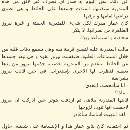
عن ذلك، لكن اليوم إذ صدر أي تصرف غير لائق من هذه
المتدربة ستقتلها، اسندت جسدها على الحائط و هي تطوي
ذراعيها امامها و ترقبها.
كان عمار مدرك لكل شيء، للمتدربة الخبيثة و غيرة نيروز
الظاهرة من نظراتها، لا ينكر
سعادته و استمتاعه بهذا.
مالت المتدربة عليه لتصبح قريبة منه وهي تسمع دقات قلبه من
خلال السماعات الطبية، فتنفست نيروز بقوة و هي تبعد جسدها
عن الحائط لتتقدم من المتدربة بغضب، جذبتها نيروز من يدها
بعنف، فنظرت لها الاخرى بإستغراب، في حين قالت نيروز
بشراسة
- انا سأفحصه، ابتعدي
- ماذا؟
قالتها المتدربة ببلاهه، ثم اردفت بتوتر حين ادركت ان نيروز
لاحظت انها تتودد لزوجها
- لقد انتهيت اساسا، سأغادر.
ثم اختفت، كان يتابع عمار هذا و الإبتسامة على شفتيه، حاول