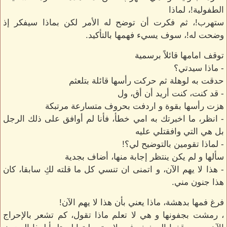
الطفولية!، لماذا
ستهرب!، ثم فكرت أن توضح له الأمر لكن بماذا سيفكر إذ
وضحت له!، سوف يسيء فهمها بالتأكيد.
توقف امامها قائلاً برسمية
- ماذا سيدتي؟
حدقت به لوهلة ثم حركت رأسها قائلة بتلعثم
- قد كنت، كنت أريد أن أق، ول
هزت رأسها بقوة و اردفت بحروف متسارعة مرتبكة
- انظر، ما اخبرتك به امي خطأ، فأنا لم أوافق على ذلك الرجل
بل هي التي وافقتلي عليه
- لماذا تقومين بالتوضيح لي؟!
سألها و لم يكن ينتظر إجابة منها، أضاف بجدية
- هذا لا يهم الآن، و اتمنى ان تنسي كل ما قلته لكِ سابقا، كان
هذا جنون مني.
فرغ فمها بدهشة، ماذا يعني بأن هذا لا يهم الآن!
، رمشت بجفونها و هي لا تعلم ماذا تقول، كم تشعر بالإحراج