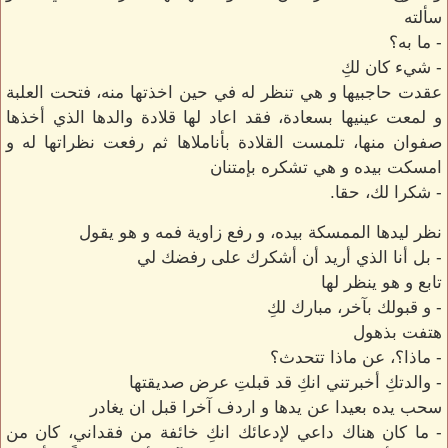
سألته
- ما به؟
- شيء كان لكِ
عقدت حاجبيها و هي تنظر له في حين اخذتها منه، فتحت العلبة
و لمعت عينيها بسعادة، فقد اعاد لها قلادة والدها الذي أخذها
صفوان منها، تلمست القلادة بأناملاها ثم رفعت نظراتها له و
امسكت بيده و هي تشكره بإمتنان
- شكرا لك، حقا.
نظر ليدها الممسكة بيده، و رفع زاوية فمه و هو يقول
- بل أنا الذي أريد أن أشكرك على رفضك لي
تابع و هو ينظر لها
- و قبولك بآخر، مبارك لكِ
هتفت بذهول
- ماذا؟، عن ماذا تتحدث؟
- والدتكِ أخبرتني انكِ قد قبلتِ عرض صديقتها
سحب يده بعيدا عن يدها و اردف آخرا قبل ان يغادر
- ما كان هناك داعي لإدعائك انكِ خائفة من فقداني، كان من