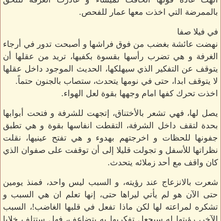
بالممرضة التي اخذت معها عمار للفحص.
في فيلا صفا
نهضت عائشة بغضب من فوق فراشها و أصبحت تدور في أرجاء
الغرفة و هي تضرب رأسها بقسوة بكفيها، تريد من عقلها أن
يتوقف عن التفكير الذي سيهلكها، الحديث الموجود داخل عقلها
لا يتوقف ابدا، حتى في نومها يتحدث، ستصاب بالجنون حتماً.
اخذت تحرك كفها امام وجهها بقوة لعل الهواء.
يصل لها، فهي تشعر بالأختناق، إتجهت للشرفة و فتحت أبوابها
بحدة لتقف داخل الشرفة، التقطت انفاسها بقوة و هي تطبق
جفونها للحظات و اخرجتهم بهدوء و هي تفتح عينيها، نقلت
نظراتها للأسفل و تجولت قليلا إلى أن توقفت على صفوان الذي
كان واقف مع أحد زملائه يتحدث.
شعرت بالانزعاج عند رؤيته، و السبب ليس واحد، فمنذ يومين
حتى الآن هو لم يأتي ليراها حتى، إنها تعلم ان هي السبب و
تشكره لمراعته لها لكن ماذا تفعل في قلبها الغاضب!، السبب
الآخر، رؤيتها له سيجعل تفكريها به يتضاعف، فهل ستتلف خلايا