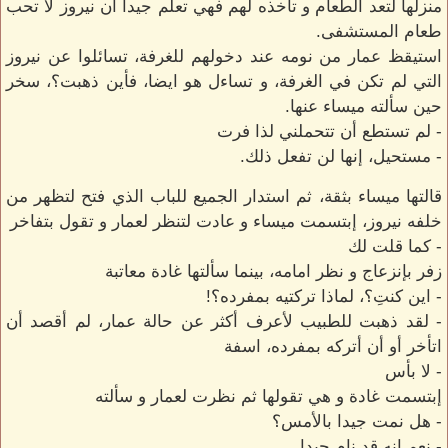
منزلها لتعد الطعام و تأخذه لهم فهي تعلم جيدا ان نيروز لا تحب
طعام المستشفى.
استيقظ عمار من نومه عند دخولهم للغرفة، تسائلوا عن نيروز
التي لم تكن في الغرفة، و تساءل هو ايضا، فأين ذهبت؟، سخر
حين سألته ميساء عنها.
- لم تستطع أن تتحملني لذا فرت
- مستحيل، إنها لن تفعل ذلك.
قالتها ميساء بثقة، ثم استدار الجميع للباب الذي فتح لتظهر من
خلفه نيروز، إبتسمت ميساء و عادت لتنظر لعمار و تقول بتفاخر
- كما قلت لك
زفر بإنزعاج و نظر امامه، بينما سألتها غادة معاتبة
- اين كنتِ؟، لماذا تركتيه بمفرده؟!
- لقد ذهبت للطبيب لأعرف أكثر عن حالة عمار، لم أقصد أن
اتأخر أو أن أتركه بمفرده، اسفة
- لا بأس
إبتسمت غادة و هي تقولها ثم نظرت لعمار و سألته
- هل نمت جيدا بالأمس؟
- نعم انه قد نام جيدا.