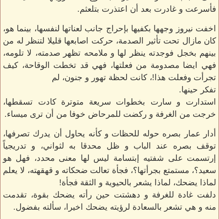
فأسرعت و غادرت بعد أن اعتذرت بتلعثم.
اخفت نيروز وجهها بكفيها بإحراج جانب لعناتها لنفسها، بينما هو،
كان مازال تحت تأثير الصدمة، حركت اصابعها قليلا لتنظر له من
بينهم بخجل فوجدته ينظر لها و ملامحه تظهر صدمته، لا تلومه،
فهي ايضا مصدومة من فعلتها، فهي قد تخطت الوقاحة، كيف
تجرأت وفعلت هذا!، كانت لحظة تهور و جنون، لم
تفكر حينها.
استدارت و سارت بخطوات سريعة متوترة كادت تسقطها،
خرجت من الغرفة و ركضت للمرحاض خوفا من أن ترى ميساء.
أدار عمار بصره حوله للحظات و كأنه يحاول أن يدرك تصرفها،
توقف بصره عند الباب و ظل محدقا به لثواني، و تدريجياً
إرتسمت على شفتيه إبتسامة ليس لها معنى محدد، فهل هو
سعيد؟، مستمتع بجرأتها؟، فجأة تعالت ضحكاته و قهقهته، لا يعلم
لماذا يضحك، لماذا يشعر بالحيوية و الثقة فجأة!
دلفت غادة للغرفة و دهشتت حين رأته يضحك بقوة، تقدمت
منه و هي تشعر بالسعادة لرؤيته يضحك اخيرا، سألته بفضول.