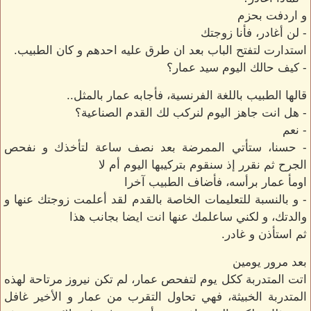
و اردفت بحزم
- لن أغادر، فأنا زوجتك
استدارت لتفتح الباب بعد ان طرق عليه احدهم و كان الطبيب.
- كيف حالك اليوم سيد عمار؟
قالها الطبيب باللغة الفرنسية، فأجابه عمار بالمثل..
- هل انت جاهز اليوم لنركب لك القدم الصناعية؟
- نعم
- حسنا، ستأتي الممرضة بعد نصف ساعة لتأخذك و نفحص
الجرح ثم نقرر إذ سنقوم بتركيبها اليوم أم لا
اومأ عمار برأسه، فأضاف الطبيب آخرا
- و بالنسبة للتعليمات الخاصة بالقدم لقد أعلمت زوجتك عنها و
والدتك، و لكني ساعلمك عنها انت ايضا بجانب هذا
ثم استأذن و غادر.
بعد مرور يومين
اتت المتدربة ككل يوم لتفحص عمار، لم تكن نيروز مرتاحة لهذه
المتدربة الخبيثة، فهي تحاول التقرب من عمار و الأخير غافل