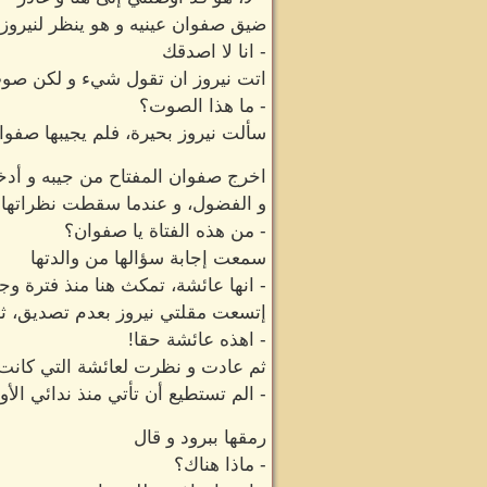
ضيق صفوان عينيه و هو ينظر لنيروز،
- انا لا اصدقك
اتت نيروز ان تقول شيء و لكن صوت
- ما هذا الصوت؟
سألت نيروز بحيرة، فلم يجيبها صفوا
اخرج صفوان المفتاح من جيبه و أدخل
و الفضول، و عندما سقطت نظراتها
- من هذه الفتاة يا صفوان؟
سمعت إجابة سؤالها من والدتها
- انها عائشة، تمكث هنا منذ فترة وج
إتسعت مقلتي نيروز بعدم تصديق، ث
- اهذه عائشة حقا!
ثم عادت و نظرت لعائشة التي كانت
- الم تستطيع أن تأتي منذ ندائي الأو
رمقها ببرود و قال
- ماذا هناك؟