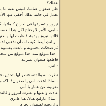
عقلك؟
ظل صفوان صامتا، فليس لديه ما يق
تعمل في حانة، لذلك أخفى عنها الأم
نيروز و تسرعها في اخراج كلماتها، 
- امي، الأمر لا يحتاج لكل هذا الغض
قالتها نيروز بهدوء، فنظرت لها والدت
- و انتِ أيضا، كيف لكِ أن تذهبي 
ثم ضحكت بخشونة و تابعت بقسوة
- هذا متوقع منه، هذا متوقع من شخ
قاطعها صفوان بسرعة
- امي.
نظرت له والدته، فنظر لها بتحذير، 
- لماذا اعقت امي يا صفوان؟، اكملي
تقولينه عن عمار يا أمي
عادت والدتها و نظرت لنيروز و قالت
- لماذا مازلتِ هنا؟، هيا غادري
و اردفت لصفوان بحزم