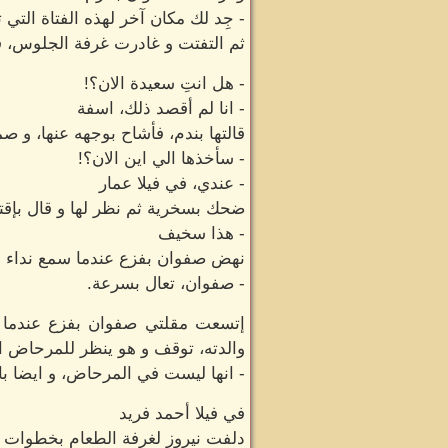
- جِد لك مكان آخر لهذه الفتاة التي 
ثم التفتت و غادرت غرفة الجلوس، ف
- هل انتِ سعيدة الان؟!
- انا لم أقصد ذلك، اسفة
قالتها بندم، فأشاح بوجهه عنها،
- سأخذها الي اين الان؟!
- عندي، في فيلا عمار
ضحك بسخرية ثم نظر لها و قال بإق
- هذا سخيف
نهض صفوان بفزع عندما سمع نداء والد
- صفوان، تعال بسرعة.
إتسعت مقلتي صفوان بفزع عندما ت
والدته، توقف و هو ينظر للمرحاض الف
- انها ليست في المرحاض، و ايضا با
في فيلا أحمد فريد
دلفت نيروز لغرفة الطعام بخطوات 