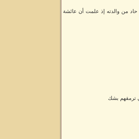
حاد من والدته إذ علمت أن عائشة
هي ترمقهم بشك