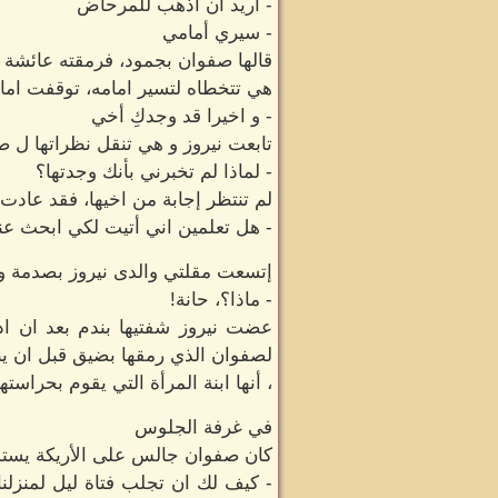
- اريد ان اذهب للمرحاض
- سيري أمامي
قالها صفوان بجمود، فرمقته عائشة 
هي تتخطاه لتسير امامه، توقفت اما
- و اخيرا قد وجدكِ أخي
تابعت نيروز و هي تنقل نظراتها ل 
- لماذا لم تخبرني بأنك وجدتها؟
لم تنتظر إجابة من اخيها، فقد عادت 
- هل تعلمين اني أتيت لكي ابحث عنك
إتسعت مقلتي والدى نيروز بصدمة و
- ماذا؟، حانة!
عضت نيروز شفتيها بندم بعد ان ادر
لصفوان الذي رمقها بضيق قبل ان ين
، أنها ابنة المرأة التي يقوم بحراست
في غرفة الجلوس
كان صفوان جالس على الأريكة يستمع 
- كيف لك ان تجلب فتاة ليل لمنزل