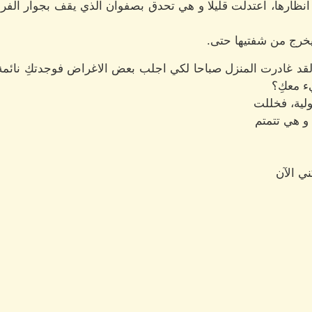
انظارها، اعتدلت قليلا و هي تحدق بصفوان الذي يقف بجوار الفرا
يخرج من شفتيها حتى.
ز؟، لقد غادرت المنزل صباحا لكي اجلب بعض الاغراض فوجدتكِ نائ
ء معكِ؟
ولية، فخللت
و هي تتمتم
ني الآن