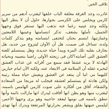
تلاقى الخير.
غادرت وجد الغرفة مغلقة الباب خلفها ليقترب أدهم من سرير
كارمن ويجلس على الكرسى بجوارها، حاول أن لا ينظر اليها
ولكنه وجد عينيه رغما عنه تذهب اليها تستقر فوق وجهها
الجميل، تأملها بشغف، تذكر ابتسامتها وعينيها اللامعتين
وغمازتيها، ابتسم بحنان لتختفى ابتسامته وهو يتذكر كلمات
ولده، تساءل فى صمت، هل آن الأوان ليتزوج من جديد، هل
يجازف بقلبه تلك المرة ويبدأ حياة جديدة، وهل يستسلم للعنة
العشق التى أصابته؟كان فى زيجته الأولى راضيا بنصيبه وبحياته
الهادئة لا يريد عشقا فقد سمع من أقرانه عن عذاب العشق
ليخبره عقله أن السلامة فى الابتعاد عنه، ولكنه الآن امام خيارين
كليهما مر، اما أن يبتعد عن العشق ويعيش حياة مملة رتيبة
ولكن هادئة او يستسلم لعشقه فيجلب له مزيجا من السعادة
والشقاء، أفاق من أفكاره على صوت كارمن الهامس باسمه،
ليقترب منها وهو يظن انها أفاقت ليدرك انها مازالت نائمة وأنها
تنطق باسمه فى نومها ليعقد حاجبيه وهو يرى وجهها الأحمر،
ليلمس جبهتها بقلق ويشعر بحرارتها المرتفعة ويدرك أنها تهذى