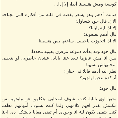
كويسة ومش هتسيبنا أبدا، إلا إذا، .
صمت أدهم وهو يشعر بغصة فى قلبه من أفكاره التى تجتاحه
الان، قال جود بتساؤل:
إلا اذا ايه يابابا؟
قال أدهم بصعوبة:
الا اذا اتجوزت ياحبيبى، ساعتها بس هتسيبنا.
قال جود وقد بدأت دموعه تترقرق بعينيه مجددا:
بس انا مش عايزها تبعد عننا يابابا، عشان خاطرى، لو بتحبنى
متخليهاش تسيبنا
نظر اليه أدهم قائلا فى حنان:
أد كدة بتحبها ياجود؟
قال جود:.
بحبها اوى يابابا، كنت بشوف اصحابى بيتكلموا عن مامتهم بس
مكنتش بقدر افهم كلامهم، ولما كنت بشوف أمهاتهم معاهم
كنت بتمنى يكون لية انا وجودى أم تبقى معانا بالشكل ده، احنا