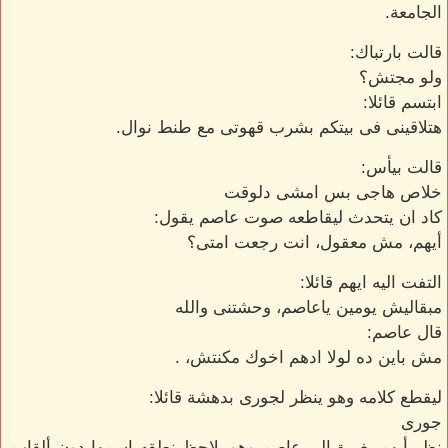
الجامعة.
قالت بارتباك:
ولو مجتش؟
ابتسم قائلا:
هتلاقينى فى بيتكم بشرب قهوتى مع طنط نوال.
قالت بيأس:
خلاص هاجى بس امشى دلوقت
كاد ان يتحدث ليقاطعه صوت عاصم يقول:
أيهم، مش معقول، انت رجعت امتى؟
التفت اليه ايهم قائلا:
مبقاليش يومين ياعاصم، وحشتنى والله
قال عاصم:
مش باين ده لولا ادهم اخوك مكنتش، .
ليقطع كلامه وهو ينظر لجورى بدهشة قائلا:
جورى
نظر أيهم بغيرة الى عاصم وهو يلاحظ نطقه اسمها دون ألقاب،