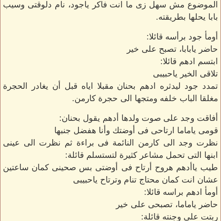
الموضوع مش سهل زى ما انت فاكر ياجود، نام دلوقتى وسيب
بابا يحلها بطريقته.
أومأ جود برأسه قائلا:
حاضر يابابا، تصبح على خير
ابتسم ادهم قائلا:
تلاقى الخير ياحبيبى
تمدد جود ليدثره ادهم بحنان مقبلا اياه قبل أن يغادر الحجرة
مغلقا الباب خلفه ومتجها الى حجرة كارمن.
أفاقت وجد على صوت ولدها أدهم يقول بحنان:
قومى ياماما ارتاحى فى أوضتك وأنا هفضل جنبها
نظرت وجد الى كارمن النائمة فى براءة ثم نظرت الى عينى
ابنها التى تحمل مشاعر كثيرة لتستسلم قائلة:
طيب ياأدهم هروح أرتاح فى أوضتى بس صحينى كمان ساعتين
عشان انت كمان محتاج تنام وترتاح ياحبيبى
أومأ ادهم براسه قائلا:
حاضر ياماما، تصبحى على خير
ربتت على وجنته قائلة: