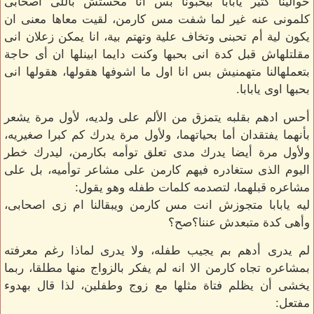
حوالينا كتير يابابا بيحبونا بس انا محستش باللى اصحابى
كلمونى عنه غير لما شفت مس كارمن، لقيت معاها معنى ان
يكون لية أم تحبنى وتخاف علية وتهتم بية، انا يمكن زعلان انى
مقلتلهاش قبل كدة انى بحبها وكنت دايما ابينلها ان أى حاجة
بتعملهالنا متهمنيش بس انا اول ما اشوفها هقولها، هقولها انى
بحبها اوى يابابا.
أحس ادهم بقلبه يتمزق من الألم على ولديه، لأول مرة يشعر
بأنهما يفتقدان أما بحياتهما، ولأول مرة يدرك كم كبرا صغيريه،
ولأول مرة أيضا يدرك مدى تعلق توأمه بكارمن، ليدرك خطر
اليوم الذى ستغادره فيهم كارمن على مشاعر توأميه، بل على
مشاعره قبلهما، لتصدمه كلمات طفله وهو يقول:
ليه يابابا متجوزش انت مس كارمن ويبقالنا ام زى اصحابى،
وأهى كدة متبعدش عننا؟صح؟
لم يدرى أدهم بم يجيب طفله، ولا يدرى لماذا رغم معرفته
بمشاعره تجاه كارمن الا انه لم يفكر بالزواج منها مطلقا، ربما
يخشى أن يظلم فتاة مثلها مع زوج وطفلين، لذا قال بهدوء
مفتعل: