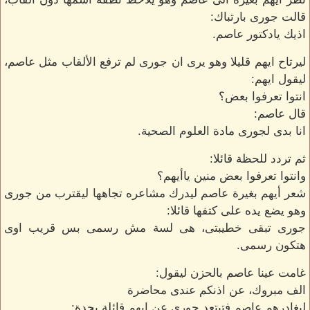
قالت جورى بارتباك:
اذيك يادكتور عاصم.
ليرتاح ايهم قليلا وهو يرى ان جورى لم ترفع الألقاب مثل عاصم،
ليقول ايهم:
انتوا تعرفوا بعض؟
قال عاصم:
انا بدى لجورى مادة العلوم الصحية.
ثم تردد للحظة قائلا:
وانتوا تعرفوا بعض منين ياأيهم؟
شعر أيهم بغيرة عاصم ليدرك مشاعره تجاهها ليقترب من جورى
وهو يضع يده على كتفها قائلا:
جورى تبقى خطيبتى، هى لسة مش رسمى بس قريب اوى
هتكون رسمى.
غامت عينا عاصم بالحزن ليقول:
الف مبروك، عن اذنكم عندى محاضرة
ليغادرهم عاصم فتبتعد جورى عن ايهم قائلة بحدة: