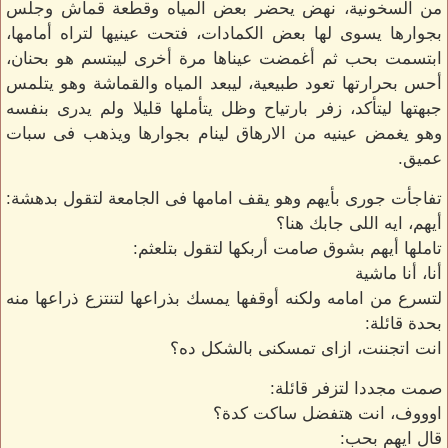
من السخونية، نهض يحضر بعض المياه وقطعة قماش وجلس
بجوارها يسوى لها بعض الكمادات، فتحت عينيها لتراه أمامها،
ابتسمت بحب ثم أغمضت عيناها مرة أخرى ليبتسم هو بحنان،
أحس بحرارتها تعود طبيعية، ليبعد المياه والقماشة وهو يتلمس
جبهتها ليتأكد، زفر بارتياح وظل يتأملها قليلا ولم يدرى بنفسه
وهو يغمض عينيه من الارهاق لينام بجوارها ويذهب فى سبات
عميق.
تفاجأت جورى بأيهم وهو يقف امامها فى الجامعة لتقول بدهشة:
أيهم، ايه اللى جابك هنا؟
تاملها أيهم بشوق صامت أربكها لتقول بتلعثم:
أنا، أنا ماشية
لتسرع من امامه ولكنه أوقفها يمسك بذراعها لتنتزع ذراعها منه
بحدة قائلة:
انت اتجننت، ازاى تمسكنى بالشكل ده؟
صمت مجددا لتزفر قائلة:
اوووف، انت هتفضل ساكت كدة؟
قال ايهم بحب: