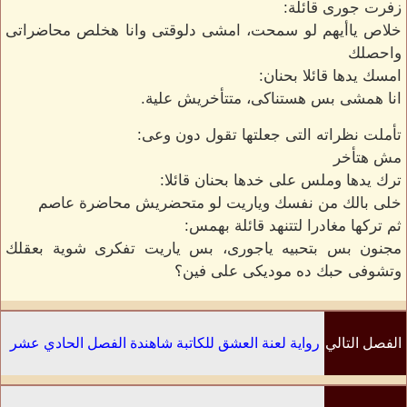
زفرت جورى قائلة:
خلاص ياأيهم لو سمحت، امشى دلوقتى وانا هخلص محاضراتى
واحصلك
امسك يدها قائلا بحنان:
انا همشى بس هستناكى، متتأخريش علية.
تأملت نظراته التى جعلتها تقول دون وعى:
مش هتأخر
ترك يدها وملس على خدها بحنان قائلا:
خلى بالك من نفسك وياريت لو متحضريش محاضرة عاصم
ثم تركها مغادرا لتتنهد قائلة بهمس:
مجنون بس بتحبيه ياجورى، بس ياريت تفكرى شوية بعقلك
وتشوفى حبك ده موديكى على فين؟
الفصل التالي
رواية لعنة العشق للكاتبة شاهندة الفصل الحادي عشر