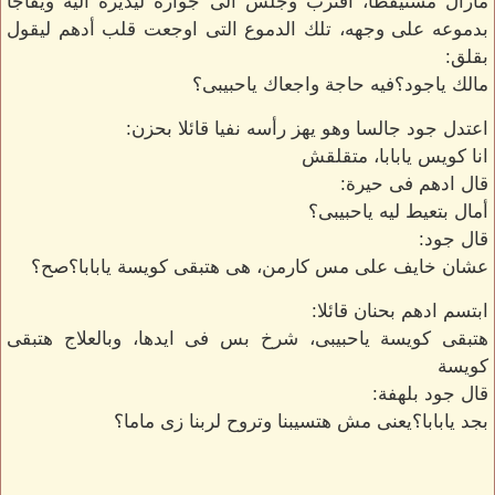
مازال مستيقظا، اقترب وجلس الى جواره ليديره اليه ويفاجأ
بدموعه على وجهه، تلك الدموع التى اوجعت قلب أدهم ليقول
بقلق:
مالك ياجود؟فيه حاجة واجعاك ياحبيبى؟
اعتدل جود جالسا وهو يهز رأسه نفيا قائلا بحزن:
انا كويس يابابا، متقلقش
قال ادهم فى حيرة:
أمال بتعيط ليه ياحبيبى؟
قال جود:
عشان خايف على مس كارمن، هى هتبقى كويسة يابابا؟صح؟
ابتسم ادهم بحنان قائلا:
هتبقى كويسة ياحبيبى، شرخ بس فى ايدها، وبالعلاج هتبقى
كويسة
قال جود بلهفة:
بجد يابابا؟يعنى مش هتسيبنا وتروح لربنا زى ماما؟