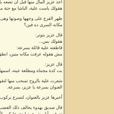
اخذ عزيز المال منها قبل ان تضعه بال
هقولك ياست علية، الباشا مع حتة م
ظهر الفزع على وجهها وصوتها وهى 
مكانه السرى ده فين؟
قال عزيز بتوتر:
هقولك بس...
قاطعته علية قائلة بسرعة:
مش هقوله عرفت مكانه منين، انطق ب
قال عزيز:
بت كدة مجنناه ومطلعة عينه، اسمها م
شعرت علية بالروح تسحب منها لتقول
العنوان بسرعة يا عزيز، بسرعة.
أخبرها عزيز بالعنوان، لتسرع بركوب
قال صديق بهدوء يخالف ذلك الغضب 
تعرفى، أنا مش همد ايدى عليكى، لأ