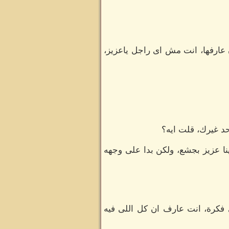
 عارفها، انت مش اى راجل ياعزيز،
د غيرك، قلت ايه؟
نا عزيز بجشع، ولكن بدا على وجهه
فكرة، انت عارف ان كل اللى فيه