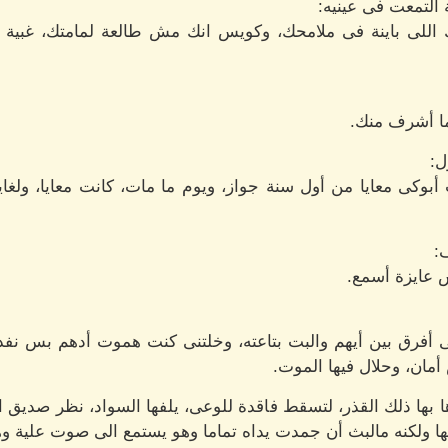
التمعت فى عينيه:
اللى باينة فى ملامحك، وكويس انك مش طالعة لمامتك، غبية ومم
ما أشرف منك.
ل:
بوكى معايا من أول سنة جواز، ويوم ما مات، كانت معايا، ولغا
:
عايزة أسمع.
 أفرق بين أيهم والبت بتاعته، وخلتنى كنت هموت أدهم بس نف
مان، وحلال فيها الموت.
ها بها ذلك القذر، لتسقط فاقدة للوعى، يلفها السواد، نظر صديق ال
 ولكنه مالبث أن جمدت يداه تماما وهو يستمع الى صوت علية وه