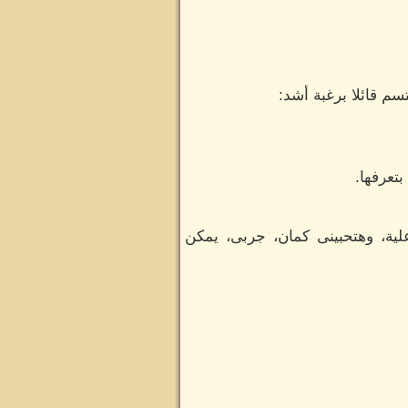
سم قائلا برغبة أشد:
تعرفها.
ية، وهتحبينى كمان، جربى، يمكن