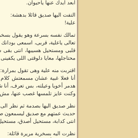
ابعد ايدك عنها ياحيوان.
التفت اليها صديق قائلا بدهشة:
علية!
تمالك نفسه بسرعة وهو يقول بسخر
تعالى ياعلية، قربى، اسمعى بودانك
قلبى ومستحيل هسيبها، انتى بقى ش
محتاجلها، معايا دلوقتى اللى يكفينى
اقتربت منه علية وهى تقول بمرارة:
أنا فعلا غبية عشان مسمعتش كلام
هدمر أخويا وعيلته، بس تعرف، أنا 
وكنت عايز تلمسها غصب عنها، مش بن
نظر صديق اليها بصدمة ثم نظر الى ما
حديث عمتهم مع صديق ليسمعون صدي
انتى كدابة، مستحيل أصدق، مستحيل
نظرت اليه بسخرية مريرة قائلة: