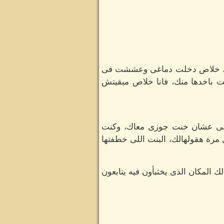
عافية، خلاص دخلت دماغى وعششت فى
ت باخدها منك، فانا خلاص مبقيتش
رالى عشان خنت جوزى معاك، وكنت
مرة هقولهالك، البنت اللى خطفتها
ك المكان الذى يختبأون فيه يتابعون