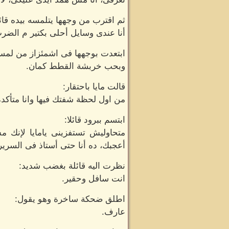
ثم اقترب من وجهها يتلمسه بيده قائل
أنا عندى وسايل أحلى بكتير م الضرب 
ابتعدت بوجهها فى اشمئزاز من لمساته
وبحب خربشة القطط كمان.
قالت مايا باحتقار:
من اول لحظة شفتك فيها وانا متأكد
ابتسم ببرود قائلا:
متحاوليش تستفزينى يامايا لإنك 
أعجبك، ده أنا حتى أستاذ فى السرير
نظرت اليه قائلة بغضب شديد:
انت سافل وحقير.
اطلق ضحكة ساخرة وهو يقول:
عارف.