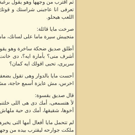
ثم اقترب من وجهها وهو يقول برغبة 
تعرفى انا عاجبنى شراستك و قوتك 
اللعب هيحلو.
صرخت مايا قائلة:
متجيبش سيرة ماما على لسانك، ما
أطلق صديق ضحكة ساخرة وهو يقو
أشرف منى؟ بأمارة ايه؟، دى خانت أ
سريرى، تحبى اقولك ايه كمان؟
أحست مايا بالدوار وهى تقول بضعف
اخرس، مش عايزة أسمع حاجة، مش 
قال صديق بقسوة:
لأ هتسمعى، أمك دى هى اللى خلتنى
أخوها، شقيقها، أمك دى حية ملهاش أ
لم تتحمل مايا أفعال أمها التى يخبر
ملكت جوارحه ليقترب بيده من وجهها