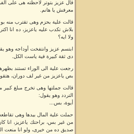
قال عزيز بتوتر لاحظته هى على الفو
معرفش يا هانم.
قالت علية بحزم وهى تقترب منه بوج
بلاش تكدب عليه ياعزيز، ده انا اك
ولا ايه؟
ابتسم عزيز وانتفخت أوداجه وهو يق
دى ثقة كبيرة فية ياست الكل.
رجعت علية الى الوراء تستند بظهره
بص ياعزيز من غير لف دوران، هتق
قالت جملتها وهى تخرج مبلغ كبير م
التردد وهو يقول:
أيوة، بس...
حملت علية المال بيدها وهى تقاطعه 
من غير بس، براحتك ياعزيز، انا 
صديق ده من خيرى، ولو انا منعت ال