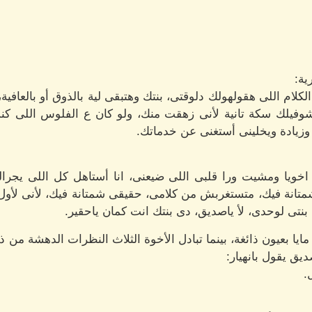
ية:
 الكلام اللى هقولهولك دلوقتى، بنتك وهتبقى لية بالذوق أو بال
وفيلك سكة تانية لأنى زهقت منك، ولو كان ع الفلوس اللى كن
 وزيادة ويخلينى أستغنى عن خدماتك.
 اخويا ومشيت ورا قلبى اللى ضيعنى، انا أستاهل كل اللى يج
شمتانة فيك، متستغربش من كلامى، حقيقى شمتانة فيك، لأنى لأول 
تى لوحدى، لأ ياصديق، دى بنتك انت كمان ياحقير.
يا بعيون ذائغة، بينما تبادل الأخوة الثلاث النظرات الدهشة من ذل
ق يقول بانهيار:
.