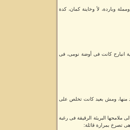
لة وباردة، لأ وخاينة كمان، كدة
ية انبارح كانت فى أوضة نومى، فى
د منها، ومش بعيد كانت تخلص على
ى ملامحها البريئة الرقيقة فى رغبة
ى تصرخ بمرارة قائلة: