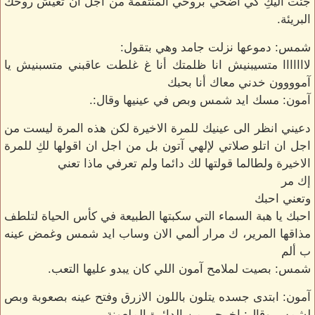
جئت اليكِ كي اضحي بروحي المنتقمة من اجل أن تعيش روحك
البريئة.
شمس: دموعها نزلت جامد وهي بتقول:
لااااااا متسيبنيش انا ظلمتك أنا غ غلطت عاقبني متسبنيش يا
آموووون خدني معاك أنا بحبك
آمون: مسك ايد شمس وبص في عينيها وقال:.
دعيني انظر الى عينيك للمرة الاخيرة لكن هذه المرة ليست من
اجل ان اتلو صلاتي لإلهي آتون بل من اجل ان اقولها لكِ للمرة
الاخيرة ولطالما قولتها لك دائما ولم تعرفي ماذا تعني
إك مر
وتعني احبك
احبك يا هبة السماء التي سكبتها الطبيعة في كأس الحياة لتلطف
مذاقها المرير، ك مرار ألمي الان وساب ايد شمس وغمض عينه
ب ألم
شمس: بصيت لملامح آمون اللي كان يبدو عليها التعب.
آمون: ابتدى جسده يتلون باللون الازرق وفتح عينه بصعوبة وبص
لشمس وقال: اخرجي من الدائرة الملعونة