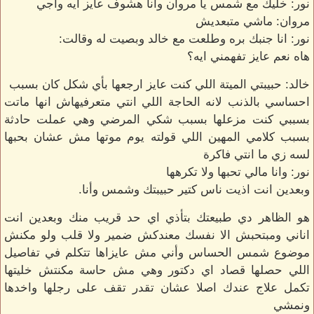
نور: خليك مع شمس يا مروان وانا هشوف عايز ايه واجي
مروان: ماشي متبعديش
نور: انا جنبك بره وطلعت مع خالد وبصيت له وقالت:
هاه نعم عايز تفهمني ايه؟
خالد: حبيبتي الميتة اللي كنت عايز ارجعها بأي شكل كان بسبب
احساسي بالذنب لانه الحاجة اللي انتي متعرفيهاش انها ماتت
بسببي كنت مزعلها بسبب شكي المرضي وهي عملت حادثة
بسبب كلامي المهين اللي قولته يوم موتها مش عشان بحبها
لسه زي ما انتي فاكرة
نور: وانا مالي تحبها ولا تكرهها
وبعدين انت اذيت ناس كتير حبيبتك وشمس وأنا.
هو الظاهر دي طبيعتك بتأذي اي حد قريب منك وبعدين انت
اناني ومبتحبش الا نفسك معندكش ضمير ولا قلب ولو مكنش
موضوع شمس الحساس وأني مش عايزاها تتكلم في تفاصيل
اللي حصلها قصاد اي دكتور وهي مش حاسة مكنتش خليتها
تكمل علاج عندك اصلا عشان تقدر تقف على رجلها واخدها
ونمشي