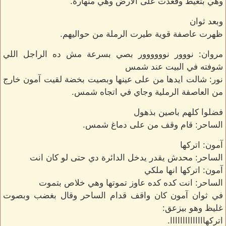
وهي بتعيط وقعدت على الارض وهي منهارة.
وبعد ثوان
ظهرت عاصفة قوية طيرت الرملة من حواليهم.
مروان: نووور نوووووور بصي بسرعة مش ده الراجل اللي
شوفته في البيت عند شمس
نور: شالت ايدها من على عينها وبصيت بخضة لقيت آمون خارج
من العاصفة الرملية وجاي في اتجاه شمس.
فضلوا كلهم باصين بذهول
الساحر: قام وقف من على دماغ شمس.
آمون: اتركها
الساحر: محدش يقدر يدخل الدائرة دي حتى لو كان انت
آمون: اتركها انها ملكي
الساحر: انت كده كده عاوز تموتها وهي خلاص بتموت
في ثوان آمون كان واقف قدام الساحر وقال بغضب وبصوت
غليظ وهو بيزعق:
اتركهاااااااااااااا.