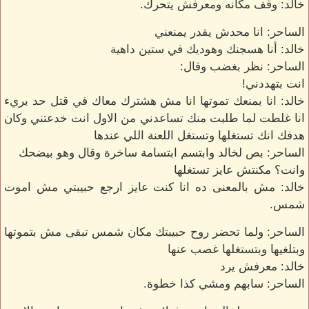
خالد: وقف مكانه ومعرفش يتحرك.
الساحر: انا محدش يقدر يمنعني
خالد: أنا هسجنك وهوديك في ستين داهية
الساحر: نظر بغضب وقال:
انت بتهددني!
خالد: انا بمنعك تموتها انا مش هشترك معاك في قتل حد بريء
انا غلطت لما طلبت منك تساعدني من الاول انت خدعتني وكان
هدفك انك تستغلها وتستغل اللعنة اللي عندها
الساحر: بص لخالد وابتسم ابتسامة ساخرة وقال وهو بيضحك
وانت؟ مكنتش عايز تستغلها
خالد: مش بالمعنى ده انا كنت عايز ارجع حبيبتي مش اموت
شمس.
الساحر: ولما تحضر روح حبيبتك مكان شمس تبقى مش بتموتها
وبتلغيها وبتستغلها غصب عنها
خالد: معرفش يرد
الساحر: سابهم ومشي كذا خطوة.