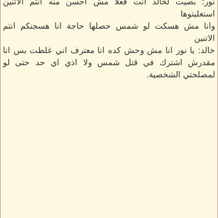
نور: بصيت لخالد انت فعلا مش احسن منه انتم الاتنين
استغليتوها
وانا مش هسكت لو شمس حصلها حاجة انا هسجنكم انتم
الاتنين
خالد: يا نور انا مش وحش كده انا معترف اني غلطت بس انا
مقدرش اشترك في قتل شمس ولا اذي اي حد حتى لو
لمصلحتي الشخصية.