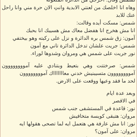
وهاه انا اخلصك من لعنتي الابدية وانتِ الان حرة مني وانا راحل
عنك للابد
شمس: مسكت أيده وقالت:
انا مش هخرج انا هفضل معاك مش هسيبك انا بحبك
آمون: زق شمس بره الدائرة و نزل على ركبته وهو بيختفي
شمس: جريت علشان تدخل الدائرة تاني مع آمون
نور جريت على شمس هي ومروان وشدوها لوراء.
شمس: صرختتت وهي بتعيط وبتنادي عليه آموووووووون
آموووووووون متسيبنيش خدني معاااااااك آموووووووون
لحد ما فقد وعيها ووقعت على الارض.
وبعد عدة ايام
في الاقصر
نور: قاعدة في المستشفى جنب شمس
مروان: هتبقى كويسة متخافيش
نور: انا مش عارفة هي هتعمل ايه لما تصحى هقولها ايه
مروان: على آمون؟