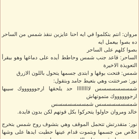
مروان: انتم بتكلموا في ايه احنا عايزين ننقذ شمس من الساحر
ده بصوا بيعمل ايه
بصوا كلهم على الساحر
الساحر: قاعد جنب شمس وحاطط أيده على دماغها وهو بيقرأ
التعويذة الاخيرة
شمس: فتحت بوقها و ابتدى جسمها يتحول باللون الازرق
نور: صرختتت وهي بتعيط جامد وبتقول:
شمسسسسسسس لاااااااا حد يلحقها ارجووووووك سيبها
ارجووووووك متموتهاش
شمسسسسسسس شمسسسسسسس
خالد ومروان حاولوا يتحركوا بكل قوتهم لكن بدون فايدة.
نور: متقدرتش تتحمل الموقف وهي بتشوف روح شمس بتخرج
خلاص من جسمها وبتموت قدام عينها حطيت ايدها على وشها