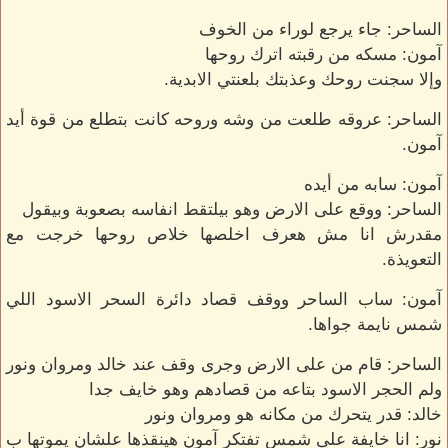
الساحر: جاء يرجع لوراء من الخوف
آمون: مسكه من رقبته اترك روحها
وإلا سجنت روحك وعذبتك بلعنتي الابدية.
الساحر: عروقه طلعت من وشه وروحه كانت بتطلع من قوة أيد
آمون.
آمون: سابه من أيده
الساحر: ووقع على الارض وهو بيلتقط انفاسه بصعوبة وبيقول
مقدرش انا مش هعرف اخلصها خلاص روحها خرجت مع
التعويذة.
آمون: ساب الساحر ووقف قصاد دائرة السحر الاسود اللي
شمس نايمة جواها.
الساحر: قام من على الارض وجرى وقف عند خالد ومروان ونور
ولم الحجر الاسود بتاعه من قصادهم وهو خايف جدا
خالد: قدر يتحرك من مكانه هو ومروان ونور
نور: انا خايفة على شمس تفتكر آمون هينقذها علشان يموتها ب