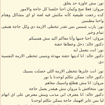
نور: مش عاوزة حد يقلق
مروان: فعلا صح وكمان احنا خلصنا كل حاجة والامور
كده رجعت طبيعية كأنه مكنش فيه لعنة او اي مشاكل وهنام
واحنا مطمنين
نور: يارب شمس بس تقدر تتخطى الازمة دي وكل حاجة هتبقى
تمام وخير
مروان: احنا جنبها وأنا معاكم اكيد مش هسيبكم
دكتور خالد: دخل وعطاها حقنة
نور: انت بتعمل ايه
دكتور خالد: انا اديتها حقنة مهدئة وبتمنى تتخطى الازمة النفسية
دي.
نور: انت عايزها تتخطى الازمة اللي حصلت بسببك
دكتور خالد: ممكن نتكلم لوحدنا يا نور
مروان: انا مش هطلع واسيبك معاهم
نور: متخافش يا مروان مش هيقدر يعمل حاجة
دكتور خالد: انا معترف اني مذنب ومش معترض على اي اتهام
ليا بس عايز افهمك حاجة ممكن نتكلم لوحدنا