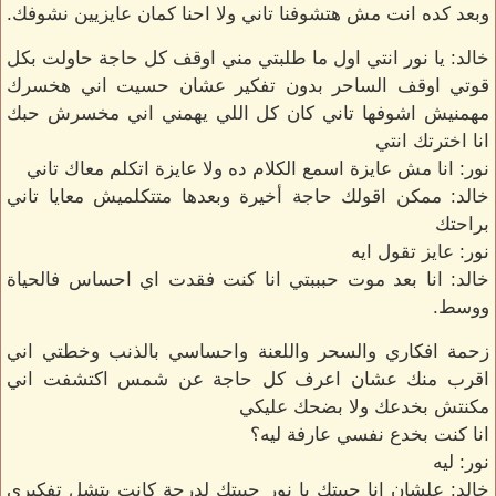
وبعد كده انت مش هتشوفنا تاني ولا احنا كمان عايزيين نشوفك.
خالد: يا نور انتي اول ما طلبتي مني اوقف كل حاجة حاولت بكل
قوتي اوقف الساحر بدون تفكير عشان حسيت اني هخسرك
مهمنيش اشوفها تاني كان كل اللي يهمني اني مخسرش حبك
انا اخترتك انتي
نور: انا مش عايزة اسمع الكلام ده ولا عايزة اتكلم معاك تاني
خالد: ممكن اقولك حاجة أخيرة وبعدها متتكلميش معايا تاني
براحتك
نور: عايز تقول ايه
خالد: انا بعد موت حبببتي انا كنت فقدت اي احساس فالحياة
ووسط.
زحمة افكاري والسحر واللعنة واحساسي بالذنب وخطتي اني
اقرب منك عشان اعرف كل حاجة عن شمس اكتشفت اني
مكنتش بخدعك ولا بضحك عليكي
انا كنت بخدع نفسي عارفة ليه؟
نور: ليه
خالد: علشان انا حبيتك يا نور حبيتك لدرجة كانت بتشل تفكيري