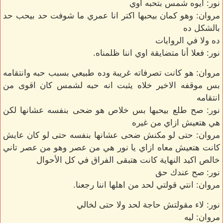
نور: ايوه شمس بتحبه اوي
مروان: وهو كمان بيحبها اكتر انا عمري ما شوفت حد بيحب حد
بالشكل ده
ده ولا في الروايات
نور: فعلا أنا متضايقة اوي اننا ظلمناه.
مروان: هو كانت تصرفاته غريبة وده طبيعي بسبب حبه وانتقامه
بس موقفه الاخير خلاه يثبت انه حبه لشمس كان اقوى من
انتقامه
نور: صح طلع بيحبها بس خلاص هو ضحى بنفسه عشانها لكن
هي هتعيش ازاي من غيره
مروان: حتى لو مكنش ضحى عشانها بنفسه حتى لو كان عايش
كانت هتعيش معاه ازاي يا نور هي من عصر وهو من عصر تاني
خالص اكيد النهاية كانت هتبقى الفراق في كل الأحوال
نور: صح عندك حق
مروان: انتي قولتي لحد من اهلها اننا رجعنا.
نور: لاء مقولتش حاجة لحد ولا حتى لخالي
مروان: ليه