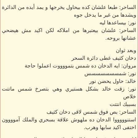
الساحر: طبعا علشان كده بيحاول يخرجها و يمد أيده من الدائرة
ويشدها من غير ما يدخل جوه
نور: بيساعدها ليه
الساحر: علشان بيعتبرها من املاكه لكن اكيد مش هيضحي
عشانها بروحه.
وبعد ثوان
دخان كثيف غطى دائرة السحر
مروان: ايه الدخان ده شمس بتمووووت اعملوا حاجة
نور: شمسسسسسسس
خالد: حاول يحضن نور
نور: زقت خالد بشكل هستيري وهي بتصرخ شمس ماتتت
خلاص
بسببك انتتت
الساحر: بص فوق شمس لاقى دخان كثيف
استنوووووا الدخان ده ملهوش علاقة بسحري والملك آموووون
اختفى اكيد سابها وهرب.