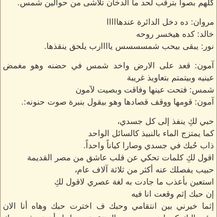
كلهم بصوا بترقب لحد ما الدخان تلاشى من حوالين شمس.
مروان: ده دخل الدائرة عندهااااا
خالد: كده هيخسر روحه
نور: يبقى بيحب شمسسسس ياااارب يلحق ينقذها.
آمون: قعد على الارض واخد شمس في حضنه وهو مغمض
عينيه وبيتمتم بتعاويذ غريبة
شمس: فتحت عينها وفاقت وبصيت لآمون
آمون: قومها ووقف قصادها وهو بيقول بنبرة صوت حنونه:.
حبي لكِ ينفذ إلى كل جسدي،
كما يمتزج الماء بالنبيذ كالسائل الواحد
ذاب حُبك في جسدي وصارا كياناً واحداً.
اقول لكِ كلمات تحكي عن قلب عاشق من مصر القديمة
حبيب يفصلك عنه أكثر من ثلاثة آلاف عام،
استعين بأعذب ما جادت به لغة عصري لاقول لكِ
إن حبك إثم وقعت انا فيه
إثما خيرني بين انتقامي وحبك ف اخترت حبك وهاه أنا الان