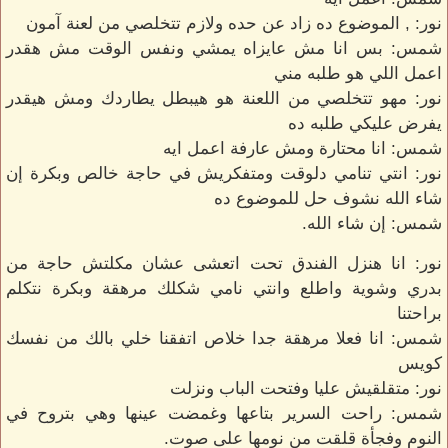
نور: , الموضوع ده زاد عن حده ولازم تتخلصي من لعنة آمون
شمس: بس انا مش عايزاه يمشي ونفس الوقت مش هقدر
اعمل اللي هو طلبه مني
نور: مهو تتخلصي من اللعنة هو هيبطل يطاردك ومش هيقدر
يفرض عليكي طلبه ده
شمس: انا محتارة ومش عارفة اعمل ايه
نور: انتي تنامي دلوقت ومتفكريش في حاجة خالص وبكرة إن
شاء الله نشوف حل للموضوع ده
شمس: إن شاء الله.
نور: انا هنزل الفندق تحت اتعشى عشان مكلتش حاجة من
بدري وشوية واطلع وانتي نامي شكلك مرهقة وبكرة نتكلم
براحتنا
شمس: انا فعلا مرهقة جدا خلاص اتفقنا خلي بالك من نفسك
كويس
نور: متقلقيش عليا وفتحت الباب ونزلت
شمس: راحت السرير بتاعها وغمضت عينها وهي بتروح في
النوم وفجأة قلقت من نومها على صوت.