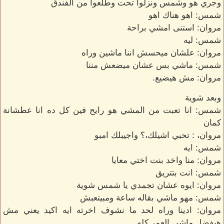
وجري هو وشمس ونزلوا تحت وطلعوا من الفندق
شمس: اهو هناك اهو
مروان: استنى امشي براحة
شمس: ليه
مروان: علشان ميحسش اننا ماشين وراه
شمس: ماشي بس عشان ميضعش مننا
مروان: مش هيضيع.
وبعد شوية
شمس: انا تعبت من المشي هو رايح فين كل ده انا عطشانة
كمان
مروان، : تحبي اشيلك،؟ واجيبلك امبو
شمس: ايه
مروان: منا واخد بنت اختي معايا
شمس: انت بتتريق
مروان: ايوه عشان تجمدي يا شمس شوية
شمس: مهو ماشي بقاله ساعة ومبيتعبش
مروان: ادينا وراه لحد ما نشوف اخرته ايه اكيد يعني مش
هيفضل ماشي العمر كله