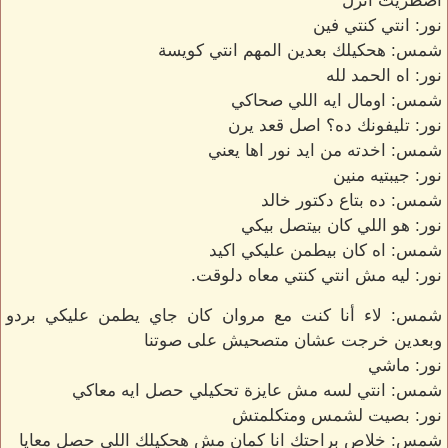
اضطريت انزل
نور: انتي كنتي فين
شمس: هحكيلك بعدين المهم انتي كويسة
نور: اه الحمد لله
شمس: اومال ايه اللي صحاكي
نور: تليفونك ده؟ اصل قعد يرن
شمس: اخدته من ايد نور اها يعني
نور: جيبتيه منين
شمس: ده بتاع دكتور خالد
نور: هو اللي كان بيتصل بيكي
شمس: اه كان بيطمن عليكي اكيد
نور: ليه مش انتي كنتي معاه دلوقت.
شمس: لاء أنا كنت مع مروان كان جاي يطمن عليكي بردو
وبعدين خرجت عشان متصحيش على صوتنا
نور: ماشي
شمس: انتي لسه مش عايزة تحكيلي حصل ايه معاكي
نور: بصيت لشمس ومتكلمتش
شمس: خلاص براحتك انا كمان مش هحكيلك اللي حصل معايا