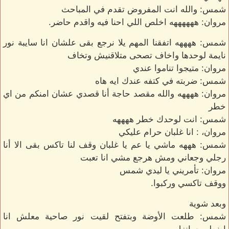
شمس: والله انت المفروض تقدم في المباحث
مروان: ههههههه اخلص اللي احنا فيه واقدم حاضر.
شمس: ههههه اتفقنا المهم يلا نرجع بقى علشان انا سايبة نور
نايمة لوحدها واخاف تصحى متلاقنيش وتخاف
مروان: متيجوا تناموا عندي
شمس: ضربته في كتفه عندك ايه هاه
مروان: ههههه والله مقصد حاجة أنا قصدي عشان امنكم من اي
خطر
شمس: انت لوحدك خطر ههههه
مروان، : انا غلبان حرام عليكي
شمس: هههه ماشي يا عم يا غلبان وقف لنا تاكس بقى الا أنا
رجلي وجعاني ومش هرجع مشي انا تعبت
مروان: تأمريني يا ليدي شمس
ووقف تاكسي وركبوا.
وبعد شوية
شمس: طلعت الأوضة وبتفتح لقيت نور صاحية معلش انا