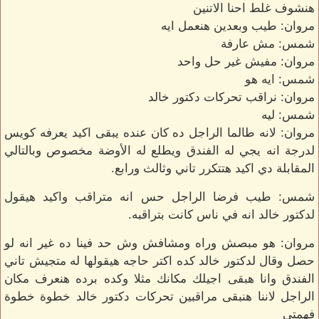
هنشوف غلط احنا الاتنين
مروان: طيب وبعدين هنعمل ايه
شمس: مش عارفة
مروان: مفيش غير حل واحد
شمس: ايه هو
مروان: نراقب تحركات دكتور خالد
شمس: ليه
مروان: لانه طالما الراجل ده كان عنده يبقى اكيد يعرفه كويس
لدرجة انه يجي له الفندق ويطلع له الأوضة مخصوص وبالتالي
المقابلة دي اكيد هتتكرر تاني وثالث ورابع.
شمس: طيب فرضا الراجل حس انه متراقب واكيد هيقول
لدكتور خالد انه في ناس كانت بتراقبه.
مروان: هو مبصش وراه ومشافش وش حد فينا ده غير انه لو
حصل وقال لدكتور خالد كده اكتر حاجه هيقولها له متجيش تاني
الفندق وانا هبقى اجيلك مكانك مثلا وكده برده هنعرف مكان
الراجل لاننا هنبقى مراقبين تحركات دكتور خالد خطوة خطوة
فهمتي