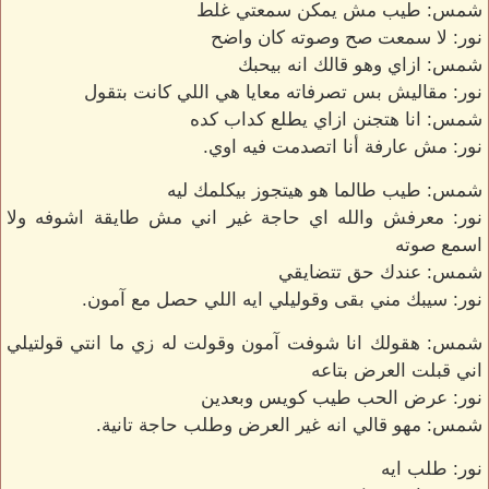
شمس: طيب مش يمكن سمعتي غلط
نور: لا سمعت صح وصوته كان واضح
شمس: ازاي وهو قالك انه بيحبك
نور: مقاليش بس تصرفاته معايا هي اللي كانت بتقول
شمس: انا هتجنن ازاي يطلع كداب كده
نور: مش عارفة أنا اتصدمت فيه اوي.
شمس: طيب طالما هو هيتجوز بيكلمك ليه
نور: معرفش والله اي حاجة غير اني مش طايقة اشوفه ولا
اسمع صوته
شمس: عندك حق تتضايقي
نور: سيبك مني بقى وقوليلي ايه اللي حصل مع آمون.
شمس: هقولك انا شوفت آمون وقولت له زي ما انتي قولتيلي
اني قبلت العرض بتاعه
نور: عرض الحب طيب كويس وبعدين
شمس: مهو قالي انه غير العرض وطلب حاجة تانية.
نور: طلب ايه