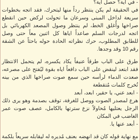
- في اية؟ حصل اية؟
في الحقيقة لم يكن ينتظر رداً منها ليتحرك، فقد اتجه بخطوات
سريعة لداخل المبنى وسرعان ما تحولت لركض حين انقطع
صراخها وأُغلق الخط، لم ينتظر وصول المصعد الكهربائي بل
اتجه لدرجات السلم صاعداً اياها كل اثنين معاً حتى وصل
للطابق المطلوب، حرك نظراته الحادة حوله باحثاً عن الشقة
رقم 10 وقد وجدها.
طرق على الباب طرقاً عنيفاً يكاد يكسره، لم يتحمل الانتظار
فقد ابتعد لينقض على الباب دافعاً اياه بقوة ليُفتح على مصرعه،
صعدت الدماء لرأسه حين سمع صوت صراخها الذي من بينه
تُخرج كلمات مُتقطعة
- ابعد عني، يا حقير، ابعد، أبعد
هرع لمصدر الصوت ووصل للغرفة، توقف بصدمة وهو يرى ذلك
الرجل يعتليها مُحاولاً نزع سترتها بالكامل، عصف صوت عمر
الغاضب في المكان
- أبعد عنها يا.
مع نهاية قوله كان قد انهضه بعنف مُديره له ليقابله سريعاً بلكمة