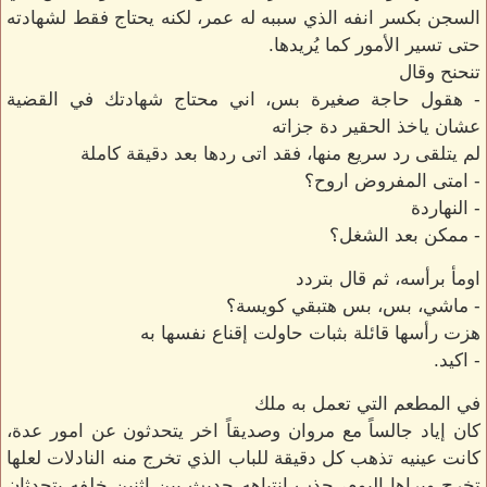
السجن بكسر انفه الذي سببه له عمر، لكنه يحتاج فقط لشهادته
حتى تسير الأمور كما يُريدها.
تنحنح وقال
- هقول حاجة صغيرة بس، اني محتاج شهادتك في القضية
عشان ياخذ الحقير دة جزاته
لم يتلقى رد سريع منها، فقد اتى ردها بعد دقيقة كاملة
- امتى المفروض اروح؟
- النهاردة
- ممكن بعد الشغل؟
اومأ برأسه، ثم قال بتردد
- ماشي، بس، بس هتبقي كويسة؟
هزت رأسها قائلة بثبات حاولت إقناع نفسها به
- اكيد.
في المطعم التي تعمل به ملك
كان إياد جالساً مع مروان وصديقاً اخر يتحدثون عن امور عدة،
كانت عينيه تذهب كل دقيقة للباب الذي تخرج منه النادلات لعلها
تخرج ويراها اليوم، جذب انتباهه حديث بين اثنين خلفه يتحدثان