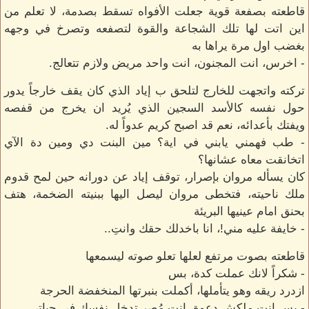
قاطعته بصفعة قوية جعلت الأفواه تسقط بصدمة، لا تعلم من
اين اتت لها تلك الشجاعة والقوة لتصفعه وتصرخ في وجهه
بغضب اول مرة يراها به
- اخرس، انت المجنون، انت واحد مريض ولازم تتعالج.
تركته واتجهت للخارج لتلحق ب إياد الذي كان يقف خارجاً يدور
حول نفسه كالأسد السجين الذي يُريد ان يخرج من قفصه
ويفتك بأعدائه، نعم قد اصبح كريم عدواً له.
- طب فهمني يابني في اية؟ مين البنت دي ومين دة الآي
اتخانقت معاه عشانها؟
كان يسأله مروان بإصرار، توقف إياد عن دورانه حين لمح قدوم
ملك ناحيته، فتخطى مروان ليصل اليها ببنيته الضخمة، هتف
بحنق امام عينيها البريئة
- خايفة عليه مني!، انا باخدلك حقك وانتِ..
قاطعته بصوت مرتفع لعلها تعلو صوته ليسمعها
- شكراً لانك عملت كدة، بس
ازدرد ريقه وهو يتأملها، أكملت بنبرتها المنخفضة الحرجة
- بس انت ملكش دعوة، انت مُصِر تدخل نفسك في حياتي..