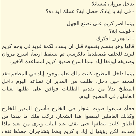
تدخل مروان مُتسائلا
- في اية يا إياد؟، حصل اية؟ عملك اية دة؟
بينما اصر كريم على تصنع الجهل
- قولت اية؟
- انا هعرف افكرك
قالها وهو يبتسم بقسوة قبل ان يسدد لكمة قوية في وجه كريم
ليرتد للخلف مُصطدماً بالكرسي ثم يسقط ارضاً، اسرع مروان
وصديقه ليوقفا إياد بينما اسرع صديق كريم لمساعدة الاخير.
بينما داخل المطبخ، كانت ملك تعلم بوجود إياد في المطعم فقد
لمحته حين دخل، طلبت من المدير ان تساعد اليوم داخل
المطبخ بدلاً من تقديم الطلبات فوافق على طلبها لغياب
العاملين في المطبخ اليوم.
فجأة سمعوا صوت شجار في الخارج فأسرع المدير للخارج
وكذلك العاملين ليفضوا هذا الشجار، تركت ملك ما بيدها من
أطباق كانت تنظفها حتى تقف عند الباب وترى من بعيد ماذا
يحدث، لكن رؤيتها ل إياد و كريم وهما يتشاجران جعلاها تقف