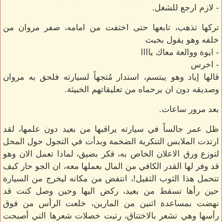
- لازم ارجع للشغل.
تركها تذهب، تابعها حتى اختفت من امامه، صفر مروان من
خلفه وهو يقول بخبث
- ايوة ووالعة معاك ياااا
- اخرس
قالها إياد وهو يبتسم، استدار مُتجهاً لسيارته فلحق به مروان
وصديقه دون ان يرحماه من تعليقاتهم الخبيثة.
بعد مرور ساعات.
ظل عمر جالساً في سيارته يراقبها من بعيد دون علمها، لقد
ارتدت الملابس التنكرية الضخمة وبدأت في التجول حول المحل
لتوزع ورق الاعلان الخاص به، فكر بضيق، لماذا تعمل الان وهو
قد وفر لها القدر الكافي من المال بعملها معه، ان الجو حار كيف
تتحمل هذا الثوب الثقيل!، انتفض من مكانه ليخرج من السيارة
حين رأها تسقط من بعيد، ركض اليها وحين وصل كنت قد
نهضت بمساعدة اثنين من المارين، خلعت الرأس من فوق
رأسها وهي تشعر بالاختناق، رتبت خصلات شعرها التي أصبحت