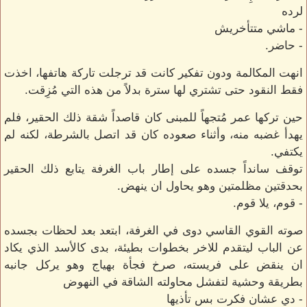
لرده
- ماشي متتأخريش
- حاضر.
انهت المكالمة ودون تفكير كانت قد ترجلت تاركة هاتفها، اخذت
فقط النقود حتى تشتري لها سترة بدلاً من هذه التي مُزِقت.
حين تركها عمر مُتجهاً للمبنى كان قاصداً شقة ذلك الحقير، فلم
يهدأ غضبه منه، وأثناء صعوده كان قد اتصل بالشرطة، لكنه لم
يكتفي.
توقف سانداً جسده على إطار باب الغرفة يتابع ذلك الحقير
بحدقتين مظلمتين وهو يحاول ان ينهض.
- قوم، يلا قوم.
صوته القوي القاسي دوى في الغرفة، ابتعد بعد لحظات بجسده
عن الباب ليتقدم للاخر بخطوات بطيئة، بدى كالأسد الذي يكاد
ان ينقض على فريسته، صرخ فجأة بهياج وهو يركل جانبه
بطريقة وحشية لتفشل محاولته الشاقة في النهوض
- دي عشان فكرت بس تأذيها