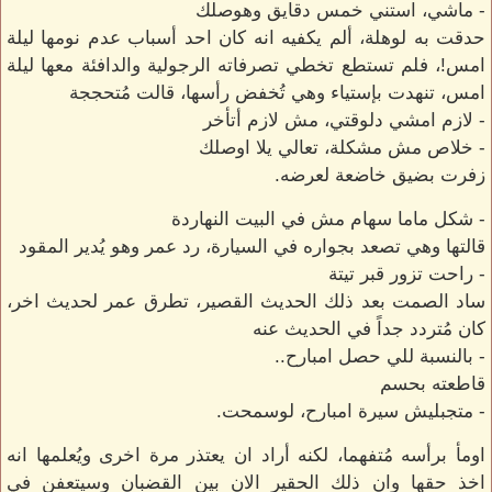
- ماشي، استني خمس دقايق وهوصلك
حدقت به لوهلة، ألم يكفيه انه كان احد أسباب عدم نومها ليلة
امس!، فلم تستطع تخطي تصرفاته الرجولية والدافئة معها ليلة
امس، تنهدت بإستياء وهي تُخفض رأسها، قالت مُتحججة
- لازم امشي دلوقتي، مش لازم أتأخر
- خلاص مش مشكلة، تعالي يلا اوصلك
زفرت بضيق خاضعة لعرضه.
- شكل ماما سهام مش في البيت النهاردة
قالتها وهي تصعد بجواره في السيارة، رد عمر وهو يُدير المقود
- راحت تزور قبر تيتة
ساد الصمت بعد ذلك الحديث القصير، تطرق عمر لحديث اخر،
كان مُتردد جداً في الحديث عنه
- بالنسبة للي حصل امبارح..
قاطعته بحسم
- متجبليش سيرة امبارح، لوسمحت.
اومأ برأسه مُتفهما، لكنه أراد ان يعتذر مرة اخرى ويُعلمها انه
اخذ حقها وان ذلك الحقير الان بين القضبان وسيتعفن في