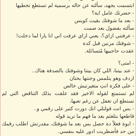
ابتسمت بجهد، سألته عن حاله برسمية لم تستطع تخطيها
- حضرتك عامل اية؟
- بعد ما شوفتك بقيت كويس
سألته بفضول بعد صمت
- عرفتني ازاي؟، يعني ازاي عرفت اني انا يارا لما دخلت!
- شوفتك مرتين قبل كدة
عقدت حاجبيها مُتسائلة.
- امتى؟
- عند بيتنا، اللي كان بيتنا وشوفتك بالصدفة هناك..
اردف وهو يتلمس وجنتها بحنان
- على فكرة انتِ متغيرتيش خالص
لم تستمتع لقوله الاخير فقد علقت بذلك التناقض التي لم
تستطع ان تغفل عن رغم تعبها،
- بس انت قولتلي انك دورت كتير على رقمي و..
قاطعها بتلعثم بعد ما فهم ما تريد قوله
- ايوة فعلاً دة حصل بس بعد ما شوفتك، مقدرتش اطلب رقمك
من حد فأضطريت ادور عليه بنفسي.