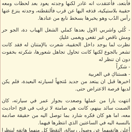
فأبتعد، فأعتقدت انه غادر لكنها وجدته يعود بعد لحظات ومعه
حقيبة بلاستيكية، قذفه اليها عن قرب فألتقطته، وجدته ينزع عنها
رأس الدُب وهو يخبرها بسخط نابع من عنادها.
- كُلي واشربي الاول بعدها كملي الشغل الهباب دة، الجو حر
ومش ناقص غير تقعي ويغمى عليكِ
نظرت لما يوجد داخل الحقيبة، شعرت بالإمتنان له فقد كانت
تشعر بالجوع لكنها كانت تحاول تجاهل شعورها، شكرته بخفوت
دون ان تنظر له
- شكراً
- هستناكِ في العربية
اخبرها قبل ان يبتعد من جديد مُتجهاً لسيارته البعيدة، فلم يكن
لديها فرصة الاعتراض حتى.
انتهت يارا من عملها وصعدت بجوار عمر في سيارته، كان
الصمت سائد بينهم، كانت هي صامتة لا ترغب في فتح احاديث
معه، اما هو كان فكره شارد بما توصل اليه من حقيقة صادمة
بالنسبة اليه في الساعتين الذي انتظرها فيهما.
أعلن هاتفيهما عن وصول رسالة، التقطا كل منهما هاتفه لينظرا