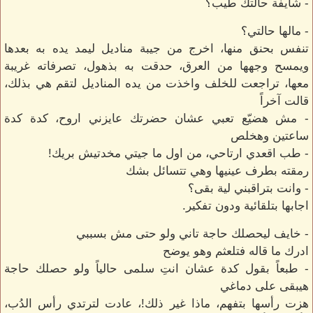
- شايفة حالتك طيب؟
- مالها حالتي؟
تنفس بحنق منها، اخرج من جيبة مناديل ليمد يده به بعدها
ويمسح وجهها من العرق، حدقت به بذهول، تصرفاته غريبة
معها، تراجعت للخلف واخذت من يده المناديل لتقم هي بذلك،
قالت آخراً
- مش هضيّع تعبي عشان حضرتك عايزني اروح، كدة كدة
ساعتين وهخلص
- طب اقعدي ارتاحي، من اول ما جيتي مخدتيش بريك!
رمقته بطرف عينيها وهي تتسائل بشك
- وانت بتراقبني لية بقى؟
اجابها بتلقائية ودون تفكير.
- خايف ليحصلك حاجة تاني ولو حتى مش بسببي
ادرك ما قاله فتلعثم وهو يوضح
- طبعاً بقول كدة عشان انتِ سلمى حالياً ولو حصلك حاجة
هيبقى على دماغي
هزت رأسها بتفهم، ماذا غير ذلك!، عادت لترتدي رأس الدُب،