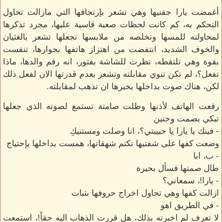
أغمضت يارا جفنيها وهي تشعر بإرتجافها التي مازالت تحاول
التحكم به، كم كانت لحظات صعبة قاسية عليها، مجرد تذكرها
لمحاولته للمسها وتخلصه من ملابسها تجعلها تشعر بالغثيان
والخوف الشديد، انتفضت من اهتزاز هاتفها بجوارها، تنفست
بقوة وهي تلتقطه، نظرت للشاشة بفتور، انه رقم والدها، ماذا
تفعل؟، لم تكن تنوي مقابلته وتشعر بعدم قدرتها الان لفعل ذلك
لكن، هناك صوت بداخلها يخبرها ان تذهب لمقابلته.
رفعت الهاتف لأذنها وظلت صامتة تستمع لصوته الذي جعلها
تبكي بصمت وحنين
- فينك يا يارا يا حبيبتي؟، انا وصلت ومستنيكِ
وضعت كفها على شفتيها تكتم شهقاتها، همست بداخلها بإحتياج
- ب، ابا
طال صمتها فسأل بحيرة
- يارا!، سمعاني؟
ازالت كفها وهي تحاول اخراج حروفها بثبات
- في الطريق اهو
لا تعرف لمِ اخبرته بذلك، هل قررت الذهاب اليه حقاً!، استمعت