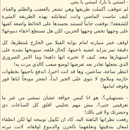
- استني يا يارا، استني يا بنتي
لم تتوقف، أكملت طريقها وهي تشعر بالغضب والظلم والغباء،
كيف تناست الماضي واتت لمقابلته بهذه الطريقة المثيرة
للشفقة!؛ توقفت جانباً لتستند بجسدها على الحائط واضعة كفيها
على وجهها تخفي وجهها الحزين، لكن هل تستطع اخفاء دموعها!
اوقف عمر سيارته امام بوابة الفيلا من الخارج مُنتظرها، كل
دقيقة تمر يتزايد غضبه ناحيتها، كحال قلقه، سيوبخها بشدة على
استهتارها معه، كيف لا تخبره انها ذاهبة! وما الامر الضروري
الذي يجعلها تغادر بعد تعرضها لوضع صعب كالذي مرت به!
انتظر ساعة، ساعتين، وها قد اتت اخيرا، اندفع ناحيتها بخطوات
حازمة وملامح لا تنوي على الخير ابداً، انفجر موبخاً اياها فور
وقوفه امامها.
- بتستهبلي؟، هو انا كيس جوافة عشان تمشي من غير ما
تعرفيني حتى؟، مش مهم تخليني اقلق كل الساعات دي
وحضرتك ولا في بالك!
رفعت نظراتها الباهتة اليه، كاد ان يُكمِل توبيخه لها لكن انطفاء
لمعان بندقيتها وتغلفهما بالحزن والدموع اوقفاه، لانت نبرته