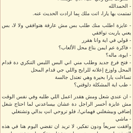
- الحمدالله
تمتمت بها يارا، اتت ملك بِما ارادت الحديث عنه.
- عايزة اطلب منك طلب بس مش عارفة هتوافقي ولا لا، بس
يعني ياريت توافقي
- قولي في اية وانا هقرر
- فاكرة عم ايمن بتاع محل الألعاب؟
- ايوة، ماله؟
- فتح فرع جديد وطلب مني اني البس اللبس التنكري دة قدام
المحل واوزع إعلانه للرايح واللي جي قدام المحل
تساءلت يارا بحيرة وهي تعتدل جالسة
- طب اية المشكلة دلوقتي؟
- ان عندي شعل ومش هقدر اعمل اللي طلبه وفي نفس الوقت
مش عايزة أخسر الراجل دة عشان بيساعدني لما احتاج شغل
إضافي وبيشغلني فهماني!، فلو تروحي انتِ بدالي وتشتغلي
- ماشي
وافقت سريعاً ودون تفكير، لا تريد ان تقضي اليوم هنا في هذه