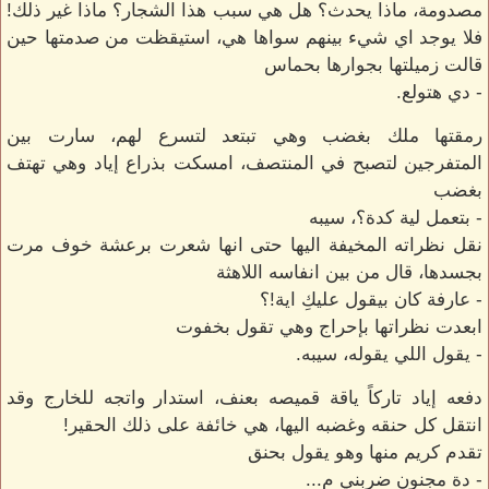
مصدومة، ماذا يحدث؟ هل هي سبب هذا الشجار؟ ماذا غير ذلك!
فلا يوجد اي شيء بينهم سواها هي، استيقظت من صدمتها حين
قالت زميلتها بجوارها بحماس
- دي هتولع.
رمقتها ملك بغضب وهي تبتعد لتسرع لهم، سارت بين
المتفرجين لتصبح في المنتصف، امسكت بذراع إياد وهي تهتف
بغضب
- بتعمل لية كدة؟، سيبه
نقل نظراته المخيفة اليها حتى انها شعرت برعشة خوف مرت
بجسدها، قال من بين انفاسه اللاهثة
- عارفة كان بيقول عليكِ اية!؟
ابعدت نظراتها بإحراج وهي تقول بخفوت
- يقول اللي يقوله، سيبه.
دفعه إياد تاركاً ياقة قميصه بعنف، استدار واتجه للخارج وقد
انتقل كل حنقه وغضبه اليها، هي خائفة على ذلك الحقير!
تقدم كريم منها وهو يقول بحنق
- دة مجنون ضربني م...