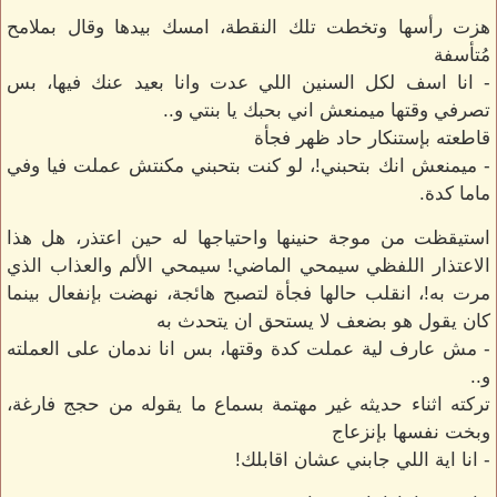
هزت رأسها وتخطت تلك النقطة، امسك بيدها وقال بملامح
مُتأسفة
- انا اسف لكل السنين اللي عدت وانا بعيد عنك فيها، بس
تصرفي وقتها ميمنعش اني بحبك يا بنتي و..
قاطعته بإستنكار حاد ظهر فجأة
- ميمنعش انك بتحبني!، لو كنت بتحبني مكنتش عملت فيا وفي
ماما كدة.
استيقظت من موجة حنينها واحتياجها له حين اعتذر، هل هذا
الاعتذار اللفظي سيمحي الماضي! سيمحي الألم والعذاب الذي
مرت به!، انقلب حالها فجأة لتصبح هائجة، نهضت بإنفعال بينما
كان يقول هو بضعف لا يستحق ان يتحدث به
- مش عارف لية عملت كدة وقتها، بس انا ندمان على العملته
و..
تركته اثناء حديثه غير مهتمة بسماع ما يقوله من حجج فارغة،
وبخت نفسها بإنزعاج
- انا اية اللي جابني عشان اقابلك!