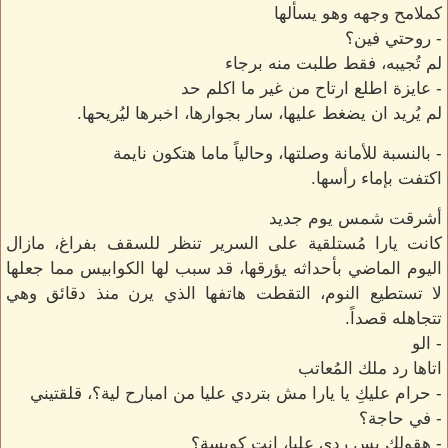
كملامح وجهه وهو يسألها
- روحتي فين؟
لم تُجيبه، فقط طلبت منه برجاء
- عايزة اطلع ارتاح من غير ما اكلم حد
لم يُريد ان يضغط عليها، سار بجوارها، اخبرها ليُريحها.
- بالنسبة للأمانة وصلتها، وحالياً ماما هتكون نايمة
اكتفت بإماء رأسها.
أشرقت شمس يوم جديد
كانت يارا مُستلقية على السرير تنظر للسقف بفراغ، مازال
اليوم الماضي بأحداثه يؤرقها، قد سبب لها الكوابيس مما جعلها
لا تستطيع النوم، التقطت هاتفها الذي يرن منذ دقائق وهي
تتجاهله قصداً.
- الو
اتاها رد ملك المُعاتب
- حرام عليكِ يا يارا مش بتردي عليا من امبارح لية؟، قلقتيني
- في حاجة؟
- هقولك بس ردي عليا، انتِ كويسة؟