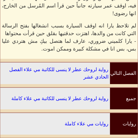
فيه، اوقف عمر سيارته جانباً حين قرأ اسم المُرسل من الخارج،
انها رضوى!
لم تلاحظ يارا انه اوقف السيارة بسبب انشغالها بفتح الرسالة
التي كانت من والدها، اهتزت حدقتيها بقلق حين قرأت محتواها
- يارا كلميني ضروري، عارف لما هتصل بيكِ مش هتردي عليا
بس، بس انا في مشكلة كبيرة وممكن اموت.
رواية لروحك عطر لا ينسى للكاتبة مي علاء الفصل
الفصل التالي
الحادي عشر
جميع
رواية لروحك عطر لا ينسى للكاتبة مي علاء كاملة
الفصول
روايات
روايات مي علاء كاملة