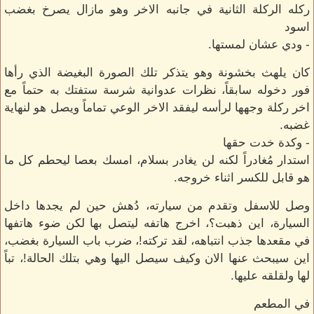
ركله الركلة الثانية في جانبه الاخر وهو مازال يصرخ بغضب
اسود
- ودي عشان لمستها.
كان يلهث بخشونة وهو يتذكر تلك الصورة البغيضة الذي رأها
فور دخوله سابقاً، نظرات عدوانية شرسة ستفتك به حتماً مع
اخر ركلة وجهها لرأسه ليفقد الاخر الوعي تماماً ويصل هو لنهاية
غضبه.
- وكدة خدت حقها
استدار مُغادراً لكنه لن يغادر بسلام، امسك بعصا ليحطم كل ما
هو قابل للكسر اثناء خروجه.
وصل للاسفل وتقدم من سيارته، دُهش حين لم يجدها داخل
السيارة، اين ذهبت؟، اخرج هاتفه ليتصل بها لكن ضوء هاتفها
في مقعدها جذب انتباهه، لقد تركته!، ضرب باب السيارة بغضب،
اين سيبحث عنها الان وكيف سيصل اليها وهي بتلك الحالة!، تباً
لها ولقلقه عليها.
في المطعم