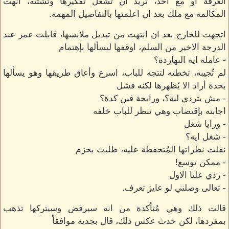
الغرفة او مع احد، تريد ان تشغل تفكيرها وتشتته، انهت
المكالمة مع ملك بعد ان اعلمتها بالتفاصيل المهمة.
اتجهت للخارج بعد ان انتهت من تبديل ملابسها، قابلت عمر عند
الدرجة الاخير من السلم، اوقفها ليسألها بإهتمام
- عاملة اية النهاردة؟
لم تُجيبه، تخطته لتتجه للباب، اسرع وأعاق طريقها وهو يسألها
بحدة أراد الا يُظهرها لكنه فشل
- مش بتردي لية؟، ورايحة فين كدة؟
اجابته بإقتضاب وهي تنظر للباب خلفه
- ورايا شغل
- شغل اية؟
نقلت نظراتها المُتحفظة عليه، طلبت بحزم
- ممكن توسع!
- ردي عليا الاول
- تعالى وصلني لو عايز تعرف.
قالت ذلك وهي مُتأكدة من انه سيرفض وسيتركها تذهب
بمفردها، لكن حدث عكس ذلك، قال بجدية موافقاً