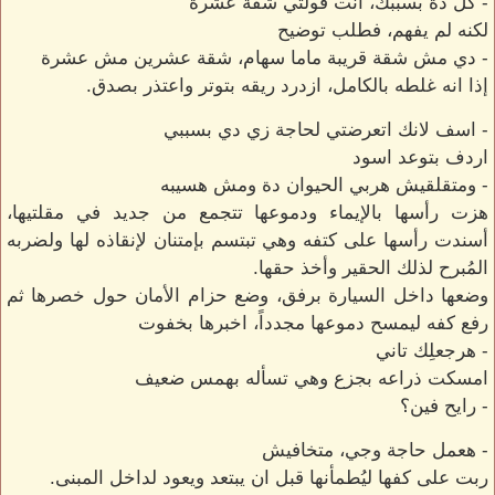
- كل دة بسببك، انت قولتي شقة عشرة
لكنه لم يفهم، فطلب توضيح
- دي مش شقة قريبة ماما سهام، شقة عشرين مش عشرة
إذا انه غلطه بالكامل، ازدرد ريقه بتوتر واعتذر بصدق.
- اسف لانك اتعرضتي لحاجة زي دي بسببي
اردف بتوعد اسود
- ومتقلقيش هربي الحيوان دة ومش هسيبه
هزت رأسها بالإيماء ودموعها تتجمع من جديد في مقلتيها،
أسندت رأسها على كتفه وهي تبتسم بإمتنان لإنقاذه لها ولضربه
المُبرح لذلك الحقير وأخذ حقها.
وضعها داخل السيارة برفق، وضع حزام الأمان حول خصرها ثم
رفع كفه ليمسح دموعها مجدداً، اخبرها بخفوت
- هرجعلِك تاني
امسكت ذراعه بجزع وهي تسأله بهمس ضعيف
- رايح فين؟
- هعمل حاجة وجي، متخافيش
ربت على كفها ليُطمأنها قبل ان يبتعد ويعود لداخل المبنى.