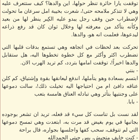
توقفت يارا حائرة تنظر حولها، اين والدها؟ كيف ستتعرف عليه
وهي لا تتذكر ملامحه حتى!، شعرت بخيبة امل سرعان ما تحولت
لإضطراب حين وقف رجل يبدو عليه الكِبر ينظر لها من بعيد
وكأنه يتأكد من معرفته لها وخلال ثوان كان قد رفع ذراعه
ليدعوها، فعلمت انه هو، والدها.
تحركت بعد لحظات في اتجاهه وهي تستمع بدقات قلبها التي
تضطرب اكثر وأكثر مع كل خطوة تخطوها اليه، هل ستقابل
والدها اخيراً!، توقفت امامها بتردد، كم تريد الهرب الان.
- بنتي
ابتسم بسعادة وهو يتأملها، اندفع ليعانقها بقوة وإشتياق، كم كلن
عناقه دافئ ام من احتياجها اليه تخيلت ذلك!، سالت دموعها
على وجنتيها بتأثر وهي تبادله العناق هامسة بتعب
- بابا.
لقد نست بل تناست كل سيء قد فعله، تريد ان تشعر بوجوده
بجانبها في يوم بغيض قد مرت به، ابتعدت وهي تمسح دموعها
التي لم تتوقف، سحب كفها واجلسها بجواره، قال براحة
- كنت خايف متجيش، بس جيتي الحمدالله