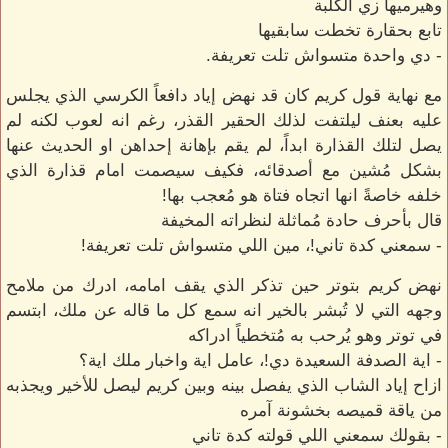
وهيرميها زي الكلبة
تابع بحقارة تخطت سابقيها
- دي واحدة متسواش تلت تعريفة.
مع نهاية قول كريم كان قد نهض إياد دافعاً الكرسي الذي يجلس
عليه بعنف ليلتفت لذلك الحقير القذر، رغم انه لعوب لكنه لم
يصل لتلك القذارة ابداً، لم يقم بإهانة إحداهن او الحديث عنها
بشكل مُشين مع أصدقائه، فكيف سيصمت امام قذارة الذي
خلفه خاصةً انها اتجاه فتاة هو مُعجب بها!
قال بأحرف حادة مُماثلة لنظراته المخيفة
- سمعني كدة تاني!، مين اللي متسواش تلت تعريفة!
نهض كريم بتوتر حين تذكر الذي يقف امامه، ادرك من ملامح
وجهه التي لا تُبشر بالخير انه سمع كل ما قاله عن ملك، ابتسم
في توتر وهو يُرحب به مُتخطياً ادراكه
- اية الصدفة السعيدة دي!، عامل اية واخبار ملك اية؟
ازاح إياد الشاب الذي يفصل بينه وبين كريم ليصل للأخير ويجذبه
من ياقة قميصه بخشونة آمره
- بقولك سمعني اللي قولته كدة تاني