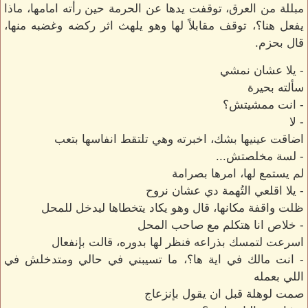
مبللة من العرق، توقفت يدها عن الحرمة حين رأته امامها، ماذا
يفعل هنا؟، توقف مقابلاً لها وهو يلهث اثر ركضه وغضبه منها،
قال بحزم.
- يلا عشان نمشي
سألته بحيرة
- انت ممشيتش؟
- لا
اضاقت عينيها بشك، اخبرته وهي تلتقط انفاسها بتعب
- لسة مخلصتش...
لم يستمع لها، امرها بصرامة
- يلا اقلعي التُهمة دي عشان نروح
ظلت واقفة مكانها، قال وهو يكاد يتخطاها ليدخل للمحل
- خلاص انا هتكلم مع صاحب المحل
اسرعت لتمسك بذراعه فنظر لها بدوره، قالت بإنفعال
- انت مالك في اية ها؟، ما تسيبني في حالي ومتدخلش في
اللي بعمله
صمت لوهلة قبل ان يقول بإنزعاج