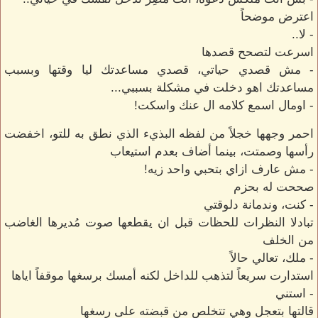
اعترض موضحاً
- لا..
اسرعت لتصحح قصدها
- مش قصدي حياتي، قصدي مساعدتك ليا وقتها وبسبب
مساعدتك اهو دخلت في مشكلة بسببي...
- اومال اسمع كلامه ال عنك واسكت!
احمر وجهها خجلاً من لفظه البذيء الذي نطق به للتو، اخفضت
رأسها وصمتت، بينما أضاف بعدم استيعاب
- مش عارف ازاي بتحبي واحد زيه!
صححت له بحزم
- كنت، وندمانة دلوقتي
تبادلا النظرات للحظات قبل ان يقطعها صوت مُديرها الغاضب
من الخلف
- ملك، تعالي حالاً
استدارت سريعاً لتذهب للداخل لكنه أمسك برسغها موقفاً اياها
- استني
قالتها بتعجل وهي تتخلص من قبضته على رسغها