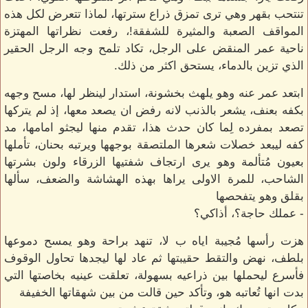
تنتحب بقهر وهي ترى تمزق ذراع سترتها، لماذا تتعرض لكل هذه
المواقف الصعبة والمثيرة للشفقة!، رفعت نظراتها المهتزة
ناحية عمر المنقض على الرجل، تكاد تلمح وجه الرجل الحقير
الذي تزين بالدماء، يستحق اكثر من ذلك.
ابتعد عمر عنه وهو يلهث بخشونة، استدار لينظر لها، مسح وجهه
بكفه بعنف، يشعر بالذنب لانه رفض ان يصعد معها، إذ لم يتركها
تصعد بمفرده لِما كان حدث هذا، تقدم منها ليجثو امامها، مد
كفه ليبعد خصلات شعرها الملتصقة بوجهها ويرتبه بحنان، تأملها
بعيون مُتألمة وهو يرى ارتجاف شفتيها الزرقاء ولون بشرتها
الشاحب، للمرة الاولى يراها بهذه الهشاشة والضعف، سألها
بقلق وهو يتفحصها
- عملك حاجة؟، أذاكي؟
هزت رأسها مُجيبة اياه ب لا، تنهد براحة وهو يمسح دموعها
بلطف، نهض والتقط حقيبتها ثم عاد لها ليجدها تحاول الوقوف
فأسرع ليحملها بين ذراعيه بسهولة، تعلقت عينيه بخاصتها التي
بدت انها تُعاتبه هو، وتأكد حين قالت من بين شهقاتها الخفيفة