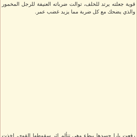
قوية جعلته يرتد للخلف، توالت ضرباته العنيفة للرجل المخمور
والذي يضحك مع كل ضربة مما يزيد غضب عمر.
رفعت يارا جسدها ببطء وهي تتألم اثر سقوطها القوي، اخذت