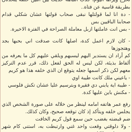
بطريقة قاسية عن فتاة..
- دة انا لما قولتلها نبقى صحاب قولتها عشان شكلي قدام
صحابنا الباقيين بس
- بس انت عاملتها ازبل معاملة الصراحة في الفترة الاخيرة.
- كان لازم اعمل كدة، اصلها كانت صدقت اني بحبها بجد
وهتجوزها
كم أراد ان يستدير اليهم ليسبهم ويلقي عليهم كل ما يعرفه من
ألفاظ بذيئة، لكن ليس له الحق لفعل ذلك، قرر عدم التركيز
معهم لكن ذكر اسمها جعله يتوقع ان الذي خلفه هذا هو كريم
- ياعيني ملك كانت طيبة اوي
- طيبة اية يابني دي فقيرة وبترسيم عليا عشان تكش فلوسي
- مكنش باين عليها كدة.
رفع عمر هاتفه امامه لينظر من خلاله على صورة الشخص الذي
يجلس خلفه ويتأكد إذ كان توقعه صحيح، وكان كذلك.
ضم قبضته بغضب حين سمع قول كريم الخافت
- ولا دلوقتي وقعت واحد غني وارتبطت به، استنى كام شهر