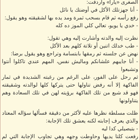
الصغرى «يارا» وأردفت:
- أنا جهزتلك الأكل في أوضتك يا نائل
رفع رأسه ثم قام بسحب ثمرة ومد يده بها لشقيقته وهو يقول:
- خدي يا يويو، تعالي كلي الموز ده كله
نظرت إليه والدته وأشارت إليه وهي تقول:
- طب خدلك اتنين أو تلاتة كلهم بعد الأكل
نهض عن جلسته ثم رمقها بابتسامة وتراجع وهو يقول برضا:
- أنا جايبهم علشانكم وماليش نفس، المهم عندي تاكلوا أنتوا
وتشبعوا
ثم رحل على الفور، على الرغم من رغبته الشديدة في ثمار
الفاكهة إلا أنه رفض تناولها حتى يتركها كلها لوالدته وشقيقته
فهو قد شبع من تلك الفاكهة برؤيته لهن في تلك السعادة وهم
يتناولونها
ظلت مسلطة نظرها عليه لأكثر من دقيقة فسألها سؤاله المعتاد
والذي يعرف إجابته لكنه يعشق تلك الإجابة:
- بتبصيلي كدا ليه
رفعت كلتا يديها وحاوطت وجهه وهي تجاوب الإجابة التي لم