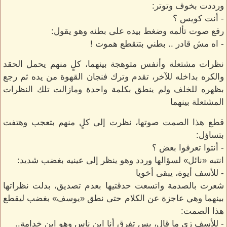
ورددت بخوف وتوتر:
- أنت كويس ؟
رفع صوت تألمه وضغط بيده على بطنه وهو يقول:
- اه مش قادر .. بطني بتتقطع هموت !
نظرات مشتعلة وأنفس متوهجة بينهما، كلٍ منهم يحمل الحقد
والكره بداخله للآخر، تقدم وترك فنجان القهوة من يده ثم رجع
بظهره للخلف ولم ينطق بكلمة واحدة ومازالت تلك النظرات
المشتعلة بينهما
قطع هذا الصمت صوتها، نظرت إلى كلٍ منهم بتعجب وهتفت
بتساؤل:
- أنتوا تعرفوا بعض ؟
انتبه «نائل» لسؤالها وردد وهو ينظر إلى عينيه بغضب شديد:
- للأسف أيوة، يبقى أخويا
شعرت بالصدمة واتسعت حدقتيها بعدم تصديق، بدلت نظراتها
بينهما وهي عاجزة عن الكلام حتى نطق «يوسف» بغضب ليقطع
هذا الصمت:
- للأسف زي ما قال، بس تفرق أنا ابن ناس وهو ابن خدامة..