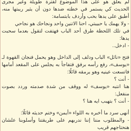
لم يعلق هو على هذا الموضوع لفترة طويلة وغير مجرى
الحديث كي يستمر في خطته ضدها دون أن يثير ريبتها منه،
أطبق على يدها بحب وأردف بابتسامة:
- ولا يهمك يا حبيبتي، احنا الاتنين واحد ونجاحك هو نجاحي
في تلك اللحظة طرق أحد الباب فهتفت لتقول بعدما سحبت
يدها:
- ادخل..
فتح «نائل» الباب ودلف إلى الداخل وهو يحمل فنجان القهوة لـ
«يوسف»، رفع رأسه برفق فتفاجأ به يجلس على المقعد أمامها
فاتسعت عينيه وهو يرمقه قائلًا:
- أنت ؟
هنا انتبه «يوسف» له ووقف من شدة صدمته وردد بصوت
منفعل:
- أنت ؟ بتهبب ايه هنا ؟
أنهى سرد ما أخبره به اللواء «أيمن» وختم حديثه قائلًا:
- والمطلوب مننا إننا ندربهم على طريقتنا وأسلوبنا علشان
هنحتاجهم قريب