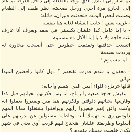
ثم أشار إلى النادل الذي توجه بالطعام إلى داخل الغرفة ثم عاد
إلى الخارج مرة أخرى ورحل بصحبته، نظر طيف إلى الطعام
وصمت لبعض الوقت فتحدثت «نيران» قائلة:
- غريبة يعني ! جايب العشاء لغاية هنا بنفسه
- يا إما عامل كدا علشان يكسبني في صفه ويعرف أنا عارف
عنه حاجة ولا لا يا إما الأكل ده مسموم
اتسعت حدقتيها وتقدمت خطوتين حتى أصبحت مجاورة له
ورددت بصدمة:
- ايه مسموم !
- معقول يا فندم قدرت تقنعهم ؟ دول كانوا رافضين المبدأ
نهائي
قالها «رماح» للواء أيمن الذي ابتسم وأجابه:
- مفيش حاجة صعبة يا رماح، أنا بس فكرتهم بحياتهم قبل كدا
وقارنتها بحياتهم دلوقتي وفكرتهم هما مين ويقدروا يعملوا ايه
وكنت واثق إنهم هيغيروا رأيهم ويوافقوا يشتغلوا معانا المهم
دلوقتي زي ما فهمتك أنت وفاطمة مسئولين عن تدريبهم على
أسلوبنا وطريقتنا علشان هنحتاج ليهم قريب أوي يعني في شهر
تكون خلصت مهمتك مفهوم ؟