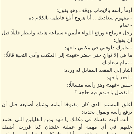
أومأ رأسه بالإيجاب ووقف وهو يقول:
- مفهوم سعادتك .. أنا هروح أبلغ فاطمة بالكلام ده
- تمام
رحل «رماح» ورفع اللواء «أيمن» سماعة هاتفه وانتظر قليلًا قبل
أن يقول:
- عايزك دلوقتي في مكتبي يا فهد
ما هي إلا ثوانٍ حتى حضر «فهد» إلى المكتب وأدى التحية قائلًا:
- تمام سعادتك
أشار إلى المقعد المقابل له وردد:
- اقعد يا فهد
جلس «فهد» وهز رأسه متسائلًا:
- اتفضل يا فندم فيه حاجة ؟
أغلق المستند الذي كان مفتوحًا أمامه وشبك أصابعه قبل أن
يرفع رأسه ويقول بجدية:
- أنت أثبت نفسك في مكانك يا فهد ومن القليلين اللي بعتمد
عليهم في أي مهمة أو عملية علشان كدا قررت أضمك