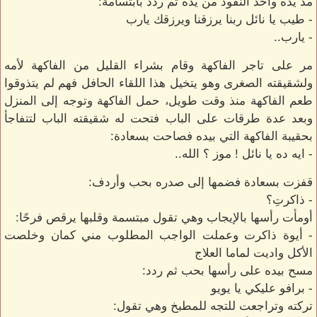
مد يده وأخذ النقود من يده ثم ردد بابتسامة:
- طيب يا نائل ربنا يرزقنا ويرزقك يارب
- يارب..
مر على تاجر الفاكهة وقام بشراء القليل من الفاكهة لأمه
ولشقيقته الصغرى وهو يتخيل هذا اللقاء الحافل فهم لم يتذوقوا
طعم الفاكهة منذ وقت طويل، حمل الفاكهة وتوجه إلى المنزل
وبعد عدة طرقات على الباب فتحت له شقيقته الباب لتتفاجأ
بحقيبة الفاكهة التي بيده فصاحت بسعادة:
- ايه ده يا نائل ! موز ؟ الله..
قفزت بسعادة فضمها إلى صدره بحب وأردف:
- ذاكرتِ؟
أومأت رأسها بالإيجاب وهي تقول مبتسمة وقلبها يرقص فرحًا:
- أيوة ذاكرت وعملت الواجب المطلوب مني كمان وخلصت
الأكل واديت لماما العلاج
مسح بيده على رأسها بحب ثم ردد:
- برافو عليكي يا يويو
تركته وتراجعت للتجه للمطبخ وهي تقول: