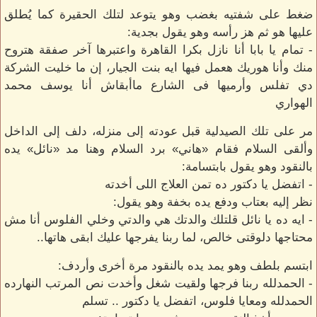
ضغط على شفتيه بغضب وهو يتوعد لتلك الحقيرة كما يُطلق
عليها هو ثم هز رأسه وهو يقول بجدية:
- تمام يا بابا أنا نازل بكرا القاهرة واعتبرها آخر صفقة هتروح
منك وأنا هوريك هعمل فيها ايه بنت الجيار، إن ما خليت الشركة
دي تفلس وأرميها فى الشارع ماأبقاش أنا يوسف محمد
الهواري
مر على تلك الصيدلية قبل عودته إلى منزله، دلف إلى الداخل
وألقى السلام فقام «هاني» برد السلام وهنا مد «نائل» يده
بالنقود وهو يقول بابتسامة:
- اتفضل يا دكتور ده تمن العلاج اللى أخدته
نظر إليه بعتاب ودفع يده بخفة وهو يقول:
- ايه ده يا نائل قلتلك والدتك هي والدتي وخلي الفلوس أنا مش
محتاجها دلوقتى خالص، لما ربنا يفرجها عليك ابقى هاتها..
ابتسم بلطف وهو يمد يده بالنقود مرة أخرى وأردف:
- الحمدلله ربنا فرجها ولقيت شغل وأخدت نص المرتب النهارده
الحمدلله ومعايا فلوس، اتفضل يا دكتور .. تسلم