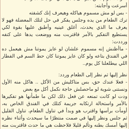
أسرعت وأجابته:
- بس لو مش مسموم هياكله وهيعرف إنك كشفته
ترك الطعام من يده وجلس يفكر في حل لتلك المعضلة فهو لا
يعرف ما الذي يحدث، أغلق عينيه وأطبق عليها بقوة لكي
يستطيع التفكير بالأمر فاقتربت منه ووضعت يدها على كتفه
ورددت:
- ماأظنش إنه مسموم علشان لو عايز يموتنا مش هيعمل ده
في الفندق بتاعه ولو كان عايز يموتنا كان حط السم في الفطار
اللي بيطلعلنا كل يوم..
نظر إليها ثم نظر إلى الطعام وردد:
- فعلا عندك حق، بس متاكليش من الأكل .. هاكل منه الأول
ونستنى شوية لو ماحصلش حاجة نكمل أكل مع بعض
ودت لو كانت تمنعه عن فعل ذلك لكن ما طمأنها هو تفكيرها
بالأمر واستحالة ارتكابه جريمة كتلك في الفندق الخاص به،
أومأت برأسها واقترب هو وبدأ في تناول الطعام، تناول القليل
ثم جلس ونظر إليها في صمت منتظرًا ما سيحدث وأثناء نظره
إليها أمسك بطنه وتألم قليلا فلاحظت هي ما حدث فاقتربت منه