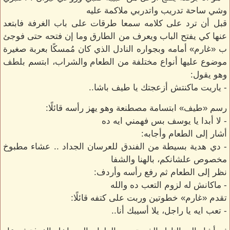
وشي ساحة تدريب واتدربي ملاكمة عليه
قبل أن ترد على كلامه سمعا طرقات على باب الغرفة فابتعد
عنها كي يفتح الباب ويعرف من الطارق وما إن فتحه حتى فوجئ
ب «غارم» أمامه وبجواره النادل الذي كان مُمسكًا بعربة صغيرة
موضوع عليها أنواع مختلفة من الطعام والشراب، ابتسم بلطف
وهو يقول:
- ياريت ماكنتش أزعجتك يا طيف باشا..
رسم «طيف» ابتسامة مصطنعة وهو يهز رأسه قائلًا:
- لا أبدا يا يوسف بس فهمني ايه ده
أشار إلى الطعام وأجابه:
- دي هدية بسيطة من الفندق للعرسان الجداد .. عشاء مطبوخ
مخصوص علشانكم، بالهنا والشفا
نظر إلى الطعام ثم رفع رأسه وأردف:
- ماكانش له لزوم التعب ده والله
تقدم «غارم» خطوتين وربت على كتفه قائلًا:
- تعب ايه يا راجل، يلا أسيبك أنا..