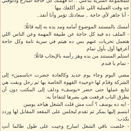
للمجموعة السرية بتاعتي .. أنا فهمتك كل حاجة امبارح ودلوقتي
جه وقت العملية اللي عايز أكلفك بيها
- أنا جاهز لأي حاجة .. سعادتك تؤمر وأنا أنفذ..
أمسك بالمستند الموضوع أمامه ومد يده به إليه قائلًا:
- الملف ده فيه كل حاجة عن طبيعة المهمة وعن الناس اللي
هتعمل تحريات عنهم بس ده هيتم في سرية تامة وكل حاجة
أعرفها أول بأول تمام
استلم المستند من يده وهز رأسه بالإيجاب قائلًا:
- تمام يا فندم
مضي اليوم وجاء يوم جديد وكالعادة حضرت «ياسمين» إلى
الشركة وقدّم لها «وحيد» القهوة الخاصة بها ثم رحل وبقت هي
تتابع عملها حتى حضر «يوسف» ودلف إلى المكتب دون أن
يطرق الباب فرفعت هي بصرها لتتفاجأ به:
- ايه ده يوسف ؟ أنت مش قلت الشغل هياخد يومين
ابتسم إليها بمكر ثم تقدم ليجلس على المقعد المقابل لها وردد
بكذب:
- خلصت باقي الشغل امبارح وجيت على طول طالما أنتِ