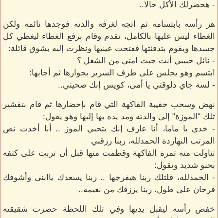
- هحضرلك الأكل حالا..
هز رأسه بابتسامة ثم اتجه لغرفة والدته فوجدها نائمة ولكن
الغطاء ليس عليها بالكامل، تقدم وقام برفع الغطاء ليغطي كل
جسدها ويقوم بتدفئتها ففتحت عينيها ونظرت إليه بشوق قائلة:
- نائل حبيبي أنت جيت امتى من الشغل ؟
ابتسم وهو يجلس على طرف السرير بجوارها ثم أجابها:
- لسة جاي دلوقتي يا أمى، كويس إنك صحيتي..
نهض وسحب حقيبة الفاكهة التي قام بإحضارها ثم قام بتقشير
تلك "الموزة" إلى والدته ومد يده بها إليها وهو يقول:
- خدي يا ماما، أنا عارف إنك بتحبي الموز .. أنا أخدت نص
المرتب النهاردة الحمدلله، ربنا رزقني
تناولت منه ثمرة الفاكهة وقطمت منها قبل أن تربت على كتفه
بحنو شديد وتقول:
- الحمدلله، قلتلك ربنا هيفرجها .. ربنا يسعدك ياابنى وأشوفك
فرحان على طول، ربنا يرزقك من نعيمه..
خفض رأسه ليقبل يديها وفي تلك اللحظة حضرت شقيقته