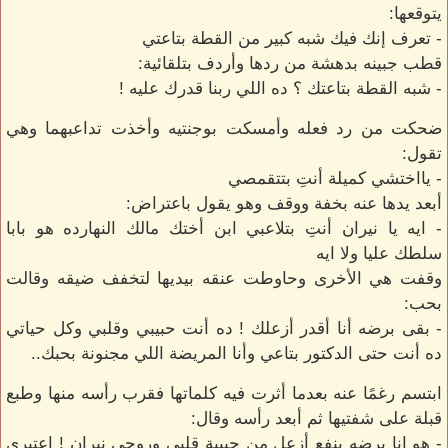
يتوقعها:
- تعرف إنك فيك شبه كبير من القطة بتاعتي
قطب جبينه بدهشة من ردها وأردف بتلقائية:
- شبه القطة بتاعتك ؟ ده اللي ربنا قدرك عليه !
ضحكت من رد فعله وأمسكت بوجنتيه وأخذت تداعبهما وهي
تقول:
- يااختشي كميلة أنتِ بتتقمصي
أبعد يدها عنه بخفة ووقف وهو يقول باعتراض:
- ايه يا نيران أنتِ بتلاعبي ابن أختك مالك النهارده هو بابا
سلطك عليا ولا ايه
وقفت هي الأخرى وحاوطت عنقه بيديها لتخفف ضيقه وقالت
بحب:
- بقى برضه أنا أقدر أزعلك ! ده أنت حبيبي وقلبي وكل حياتي
ده أنت حتى الدكتور بتاعي وأنا المريضة اللي مجنونة بحبك..
ابتسم رغمًا عنه بعدما أثرت فيه كلماتها فقرب رأسه منها وطبع
قبلة على شفتيها ثم أبعد رأسه وقال:
- هو انا برضه ينفع أزعل من حبيبة قلبي وروحي نيران ! اعتبري