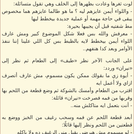
لوت ثغرها وعادت بظهرها إلى الخلف وهي تقول متسائلة:
- واللواء أيمن عايزهم ليه ؟ ما هو طالما عايزهم هما مخصوص
يبقى في حاجة مهمة أو عملية جديدة بيخطط ليها
مط شفتيه قبل أن يجيبها بحيرة:
- معرفش والله بس فعلا شكل الموضوع كبير ومش عارف
اللواء أيمن بيخطط لايه بالظبط بس كل اللي علينا إننا ننفذ
الأوامر وبعد كدا هنفهم..
على الجانب الآخر نظر «طيف» إلى الطعام ثم نظر إلى
«نيران» وردد:
- أيوة زي ما بقولك ممكن يكون مسموم، مش عارف أتصرف
ازاي ولا أعمل ايه
اقترب من الطعام وأمسك بالشوكة ثم وضع قطعة من اللحم بها
وقربها من فمه فصرخت «نيران» قائلة:
- أنت بتعمل ايه متاكلش منه..
أبعد قطعة اللحم عن فمه وسحب رغيف من الخبز ووضع به
قطعتين من اللحم ونظر إليها قائلًا:
- لو مسموم مش هيرضى يقبل مني الرغيف ده ولا ياكله