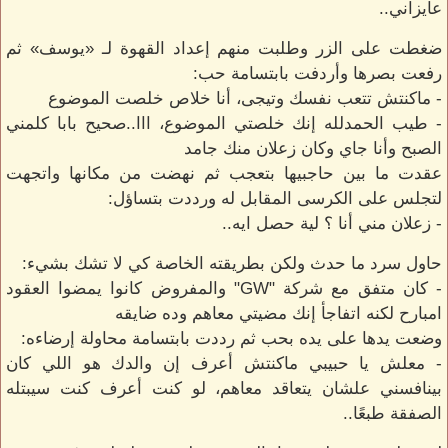
عايزاني..
ضغطت على الزر وطلبت منهم إعداد القهوة لـ «يوسف» ثم
رفعت بصرها وأردفت بابتسامة حب:
- ماكنتش تتعب نفسك وتيجى، أنا خلاص خلصت الموضوع
- طيب الحمدلله إنك خلصتي الموضوع، ااا..صحيح بابا كلمني
الصبح وأنا جاي وكان زعلان منك جامد
عقدت ما بين حاجبيها بتعجب ثم نهضت من مكانها واتجهت
لتجلس على الكرسى المقابل له ورددت بتساؤل:
- زعلان مني أنا ؟ لية حصل ايه..
حاول سرد ما حدث ولكن بطريقته الخاصة كي لا تشك بشيء:
- كان متفق مع شركة "GW" والمفروض كانوا يمضوا العقود
امبارح لكنه اتفاجأ إنك مضيتي معاهم وده ضايقه
وضعت يدها على يده بحب ثم رددت بابتسامة محاولة إرضاءه:
- معلش يا حبيبي ماكنتش أعرف إن والدك هو اللي كان
بينافسني علشان يتعاقد معاهم، لو كنت أعرف كنت سيبتله
الصفقة طبعًا..