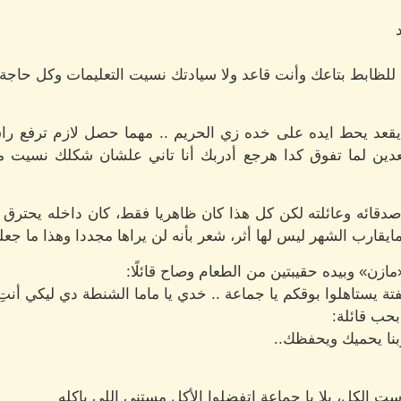
لظابط بتاعك وأنت قاعد ولا سيادتك نسيت التعليمات وكل حاجة 
 يقعد يحط ايده على خده زي الحريم .. مهما حصل لازم ترفع ر
ين لما تفوق كدا هرجع أدربك أنا تاني علشان شكلك نسيت مع
قائه وعائلته لكن كل هذا كان ظاهريا فقط، كان داخله يحترق ب
مايقارب الشهر ليس لها أثر، شعر بأنه لن يراها مجددا وهذا ما جعل
ازن» وبيده حقيبتين من الطعام وصاح قائلًا:
تة يستاهلوا بوقكم يا جماعة .. خدي يا ماما الشنطة دي ليكي أنت
حب قائلة:
ربنا يحميك ويحفظك..
 ست الكل، يلا يا جماعة اتفضلوا الأكل مستني اللي ياكله