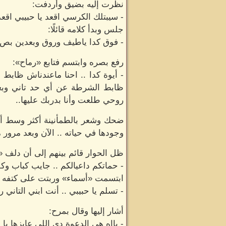
نظرت إليه بضيق وأردفت:
- سيبتلك الكرسي اقعد يا حبيبي اقعد
جلس وبدأ كلامه قائلًا:
- فوق كدا ياطيف وروق وبعدين بص ل
رفع بصره وابتسم فتابع «رماح»:
- أيوة كدا .. احنا ماعندناش ظابط
ظابط الشرطة عن أي حد تاني وبعد
روحي طلعت وأنا بدربك عليها..
ضحك وشعر بالطمأنينة أكثر وسط أصد
وجودها في حياته .. الآن وبعد مرور 
ظل الحوار قائم بينهم إلى أن دلف «م
- حماتكم داعيالكم .. جايب كباب وكف
ابتسمت «أسماء» وربتت على كتفه ب
- تسلم يا حبيبي .. أنت ابني التاني 
أشار إليها وقال بمرح:
- يااه هي الدعوة دي اللي عايزها يا