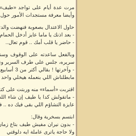
مرت عدة أيام على تواجد «طيف» با
وأيضا معرفة مستجدات الأمور حول ا
حاول الاعتدال بصعوبة فنهضت والدت
- بعد اذنك يا ماما عايز أدخل الحما
- حاضر يا قلب أمك .. قوم تعال..
وبالفعل ساعدته على الوقوف وسند
سريره، جلس على طرف السرير ونظر
- وآخرتها
مابطلناش اللي بنعمله هيخلي واحد يع
اقتربت «أسماء» منه وربتت على كتف
- ماتقولش كدا يا طيف إن شاء الل
عايزة التشاؤم اللي بقى فيك ده .. 
ابتسم بسخرية وقال:
- بدون نيران مفيش طيف بتاع زمان 
ولا حاجة ياترى عاملة ايه دلوقتي