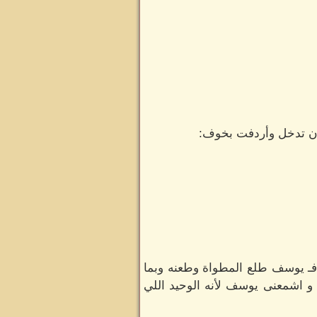
 أن تدخل وأردفت بخوف:
فـ يوسف طلع المطواة وطعنه وبما
و اشمعنى يوسف لأنه الوحيد اللي