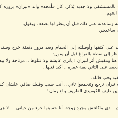
لمستشفى ولا جديد يُذكر، كان «أمجد» والد «نيران» يزوره كل
بنتهم.
ه وساعدته على ذلك قبل أن ينظر لها بضعف ويقول:
م، ساعديني
 على كتفها وأوصلته إلى الحمام وبعد مرور دقيقة خرج وسند 
 إلى نقطة بالفراغ قبل أن يقول:
 ! بقالي أكتر من 3 أسابيع هنا ومفيش أثر لنيران ! ياترى عايشة ولا قتلوها .. مرتاح
يط على التاني بقية عمره .. أكيد قتلها..
يه بحب قائلة:
ه نيران ترجع وتتجمعوا تاني .. أنت طيب وقلبك صافي علشان كد
فين طيف الكوميدي الطريف بتاع زمان !
.. دي ماكانتش مجرد زوجة، أنا حسيتها جزء من حياتي ... لا ه