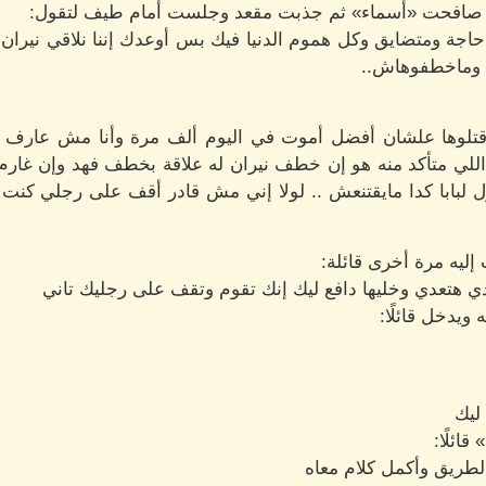
 صافحت «أسماء» ثم جذبت مقعد وجلست أمام طيف لتقول:
اجة ومتضايق وكل هموم الدنيا فيك بس أوعدك إننا نلاقي نيران .
ده وماخطفوهاش..
تلوها علشان أفضل أموت في اليوم ألف مرة وأنا مش عارف مصي
اللي متأكد منه هو إن خطف نيران له علاقة بخطف فهد وإن غا
 لبابا كدا مايقتنعش .. لولا إني مش قادر أقف على رجلي كنت
ليه مرة أخرى قائلة:
دي هتعدي وخليها دافع ليك إنك تقوم وتقف على رجليك تاني
ويدخل قائلًا:
ليك
ائلًا:
طريق وأكمل كلام معاه