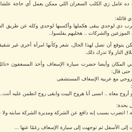
 ده عامل زي الكلب السعران اللي ممكن يعمل أي حاجة علشان 
 قائلة:
حرب دي لوحدي يبقى هكملها وأكسبها لوحدي وكله عن طريق ال
الموزعين والشركات .. هخليهم يفلسوا..
يتوقع أن تصل لهذا الحال، شعر وكأنها امرأة أخرى غير شقيقت
ق النار ولا تدرك ذلك.
المكان وأيضا حضرت سيارة الإسعاف وأخذ المسعفون «نائل»
 حتى قال:
لي روحي مع عربية الإسعاف المستشفى
و أروح معاه .. انسى أنا هروح البيت وابقى روح اتطمن عليه أنت..
 بحدة:
يه ! اتضرب بسبب إنه دافع عن الشركة ومديرة الشركة سابته ولا 
ى الأسفل ثم توجهت إلى سيارة الإسعاف رغمًا عنها ...