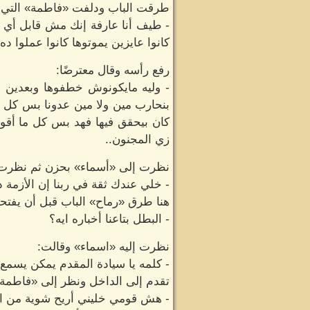
طرقت الباب ودلفت «فاطمة» التي
- طيف أنا عارفة إنك مش قابل أي ح
كانوا عايزين يموتوها كانوا عملوا 
رفع رأسه وقال معترضًا:
- وليه مايكونوش خطفوها وبعدين ق
بنحارب مين ولا مين عدونا بس كل 
كان بيحقق فيها فهد بس كل ما أقول
زي المجنون..
نظرت إلى «أسماء» بحزن ثم نظرت إ
- خلي عندك ثقة في ربنا إن الأزمة 
هنا طرق «رماح» الباب قبل أن يفتحه 
- البطل بتاعنا أخباره ايه؟
نظرت إليه «اسماء» وقالت:
- كلمه يا سيادة المقدم يمكن يسمع 
تقدم إلى الداخل ونظر إلى «فاطمة» ق
- هش قومي خليني أريح شوية من ال