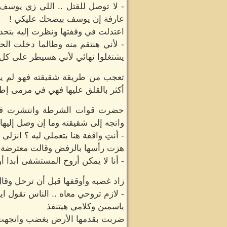
- لا توصل للقتل .. اللي زي يوسف
عارفة إن يوسف بيضحك عليكي !
اعتدلت في وقفتها ونظرت إليه بتحدي
- لأني هنتقم منه وطالما دخلت ال
يشتغلوا نهائي لأني هسيطر على كل 
تعجب من طريقة شقيقته فهو لم يكن 
أكثر بالقلق عليها فهي في مرمى إطلا
حضرت قوات الشرطة وانتشرت في 
واتجه إلى شقيقته وما إن وصل إليها
- أنتِ واقفة هنا بتعملي ليه ؟ انز
هزت رأسها بالرفض وقالت معترضة:
- أنا لا يمكن أروح المستشفى أبدا أ
زاد غضبه وأوقفها قبل أن ترحل وقال
- لازم تروحي معاه .. الناس تقول ا
ياسمين وكلامي هيتنفذ
ضربت بقدمها الأرض بغضب واتجهت إل