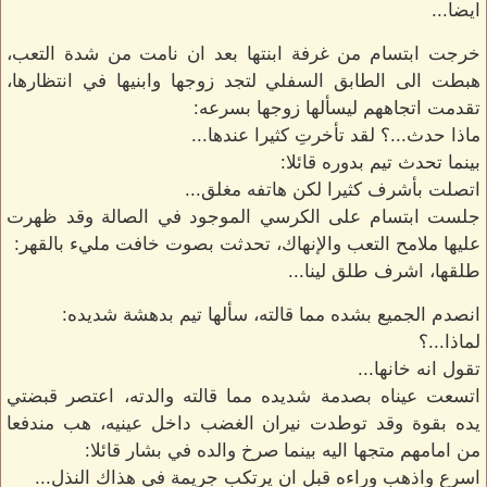
ايضا...
خرجت ابتسام من غرفة ابنتها بعد ان نامت من شدة التعب،
هبطت الى الطابق السفلي لتجد زوجها وابنيها في انتظارها،
تقدمت اتجاههم ليسألها زوجها بسرعه:
ماذا حدث...؟ لقد تأخرتِ كثيرا عندها...
بينما تحدث تيم بدوره قائلا:
اتصلت بأشرف كثيرا لكن هاتفه مغلق...
جلست ابتسام على الكرسي الموجود في الصالة وقد ظهرت
عليها ملامح التعب والإنهاك، تحدثت بصوت خافت مليء بالقهر:
طلقها، اشرف طلق لينا...
انصدم الجميع بشده مما قالته، سألها تيم بدهشة شديده:
لماذا...؟
تقول انه خانها...
اتسعت عيناه بصدمة شديده مما قالته والدته، اعتصر قبضتي
يده بقوة وقد توطدت نيران الغضب داخل عينيه، هب مندفعا
من امامهم متجها اليه بينما صرخ والده في بشار قائلا:
اسرع واذهب وراءه قبل ان يرتكب جريمة في هذاك النذل...