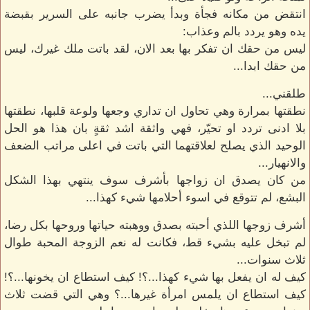
انتقض من مكانه فجأة وبدأ يضرب جانبه على السرير بقبضة
يده وهو يردد بالم وعذاب:
ليس من حقك ان تفكر بها بعد الان، لقد باتت ملك غيرك، ليس
من حقك ابدا...
طلقني...
نطقتها بمرارة وهي تحاول ان تداري وجعها ولوعة قلبها، نطقتها
بلا ادنى تردد او تحيّر، فهي واثقة اشد ثقةٍ بان هذا هو الحل
الوحيد الذي يصلح لعلاقتهما التي باتت في اعلى مراتب الضعف
والانهيار...
من كان يصدق ان زواجها بأشرف سوف ينتهي بهذا الشكل
البشع، لم تتوقع في اسوء أحلامها شيء كهذا...
أشرف زوجها اللذي أحبته بصدق ووهبته حياتها وروحها بكل رضا،
لم تبخل عليه بشيء قط، فكانت له نعم الزوجة المحبة طوال
ثلاث سنوات...
كيف له ان يفعل بها شيء كهذا...؟! كيف استطاع ان يخونها...؟!
كيف استطاع ان يلمس امرأة غيرها...؟ وهي التي قضت ثلاث