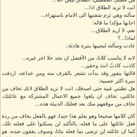
انت لا تريد الطلاق اذا...
سألته وهي تزم شفتيها الى الامام باستهزاء...
اجابها مؤكدا ما قاله:
نعم، لا اريد الطلاق...
لماذا...؟
عادت وسألته ليجيبها بنبرة هادئة:.
لانه لا يناسب كلانا، من الأفضل ان نجد حلا اخر غيره...
كاذب، كاذبٌ انتَ وحقير...
قالتها بنفور وقد بدأت تشعر بالقرف منه ومن خداعه، اردفت
بنبرة اكثر عصبية:
هل تظنني غبية حتى اصدقك، انت لا تريد الطلاق لانك تخاف من
عائلتي، تخاف ان يلغوا جميع الاعمال المشتركة مع عائلتك،
تخاف من موقفهم منك بعد فعلتك الدنيئة هذه...
كان كلامها صحيحا وهو يعلم هذا جيدا، فهو بالفعل يخاف من ردة
فعل عائلتها على ما فعله، بالتأكيد لن يسكتوا على فعلته تلك،
كما ان عائلته لن ترضى بما فعله بتاتا، وسوف يقفون ضده، هو