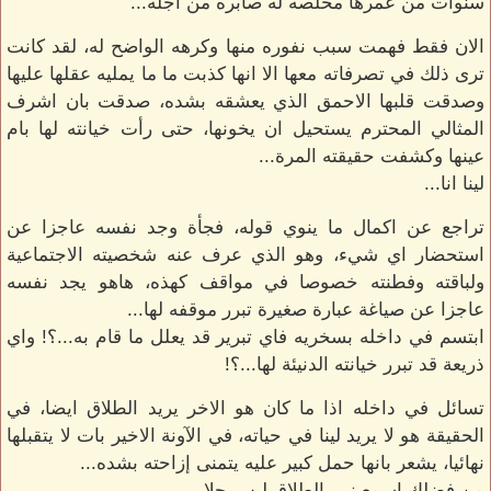
سنوات من عمرها مخلصه له صابره من اجله...
الان فقط فهمت سبب نفوره منها وكرهه الواضح له، لقد كانت
ترى ذلك في تصرفاته معها الا انها كذبت ما ما يمليه عقلها عليها
وصدقت قلبها الاحمق الذي يعشقه بشده، صدقت بان اشرف
المثالي المحترم يستحيل ان يخونها، حتى رأت خيانته لها بام
عينها وكشفت حقيقته المرة...
لينا انا...
تراجع عن اكمال ما ينوي قوله، فجأة وجد نفسه عاجزا عن
استحضار اي شيء، وهو الذي عرف عنه شخصيته الاجتماعية
ولباقته وفطنته خصوصا في مواقف كهذه، هاهو يجد نفسه
عاجزا عن صياغة عبارة صغيرة تبرر موقفه لها...
ابتسم في داخله بسخريه فاي تبرير قد يعلل ما قام به...؟! واي
ذريعة قد تبرر خيانته الدنيئة لها...؟!
تسائل في داخله اذا ما كان هو الاخر يريد الطلاق ايضا، في
الحقيقة هو لا يريد لينا في حياته، في الآونة الاخير بات لا يتقبلها
نهائيا، يشعر بانها حمل كبير عليه يتمنى إزاحته بشده...
من فضلكِ اسمعيني، الطلاق ليس حلا...