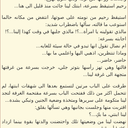
رحيم استيقظ بسرعة، ابنتك لينا جائت منذ قليل الى هنا...
استيقظ رحيم من نومته على صوتها، انتفض من مكانه حالما
استوعب ما قالته، سألها باضطراب شديد:
مالذي تقولينه يا امرأة...؟! مالذي جلبها في وقت كهذا إلينا...؟!
اجابته بسرعه:
ام نضال تقول انها تبدو في حالة سيئة للغايه...
وماذا تنتظرين، اذهبي اليها واعلمي ما بها...
حاضر، حاضر...
قالتها وهي تهز رأسها بتوتر جلي، خرجت بسرعة من غرفتها
متجهة الى غرفة لينا...
طرقت على الباب مرتين لتستمع بعدها الى شهقات ابنتها، لم
تتحمل اكثر من ذلك ففتحت الباب بسرعة مقتحمة الغرفة لتجد
لينا متكومة على سريرها ومتخذة وضعية الجنين وتبكي بشدة...
اقتربت منها وجلست بجانبها وهي تسألها بقلق:
لينا ابنتي، ما بكِ...؟
نهضت لينا من وضعيتها تلك واحتضنت والدتها بقوة بينما ازداد