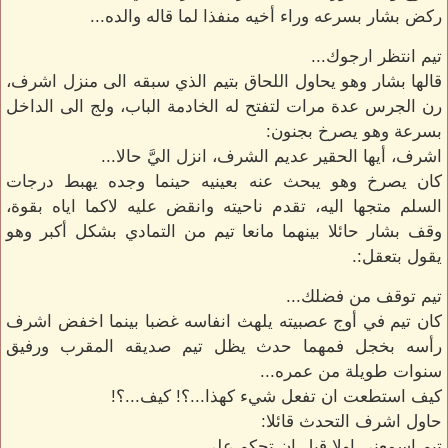
ركض بشار بسرعه وراء أخيه منفذا لما قاله والده...
تيم انتظر ارجوك...
قالها بشار وهو يحاول اللحاق بتيم الذي سبقه الى منزل اشرف،
رن الجرس عدة مرات لتفتح له الخادمة الباب، ولج الى الداخل
بسرعة وهو يصرخ بجنون:
اشرف، أيها الحقير عديم الشرف، انزل اليَّ حالا...
كان يصرخ وهو يبحث عنه بعينيه حينما وجده يهبط درجات
السلم متجها اليه، تقدم ناحيته وانقض عليه لاكما اياه بقوة،
وقف بشار حائلا بينهما مانعا تيم من التمادي بشكل أكبر وهو
يقول بتعقل:.
تيم توقف من فضلك...
كان تيم في أوج عصبيته يلهث انفاسه غضبا بينما اخفض اشرف
رأسه بخجل فمهما حدث يظل تيم صديقه المقرب ورفيق
سنوات طويلة من عمره...
كيف استطعت ان تفعل شيء كهذا...؟! كيف...؟!
حاول اشرف التحدث قائلا:
تيم اسمعني اولا قبل ان تحكم علي...