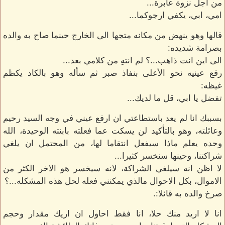
من اجل نزوة عابرة...
امي، ابي، يكفي ارجوكما...
قالها وهو ينهض من مكانه متجها الى الخارج حينما صاح به والده
بصرامة شديده:
الى اين انت ذاهب...؟ لم انتهِ من كلامي بعد...
رفع عينيه نحو الأعلى بنفاذ صبر ثم سأله وهو بالكاد يكظم
غيظه:
تفضل يا ابي، قل ما لديك...
بسببك انا لم يعد باستطاعتي ان ارفع عيني في وجه السيد رحيم
وعائلته، وهو بالتأكيد لن يسكت عما فعلته بابنته الوحيدة، الله
وحده يعلم ماذا سيفعل انتقاما لها، من المحتمل ان يلغي
شراكتنا، وحينها سنخسر كثيرا...
لا اظن انه سيلغي الشراكة، لانه سيخسر هو الاخر الكثر من
الاموال، بكل الاحوال مالذي يمكنني فعله لحل هذه المشكله...؟
صرخ والده به قائلا:.
انا لا اريد منك حلا، انا فقط احاول ان اريك مقدار وحجم