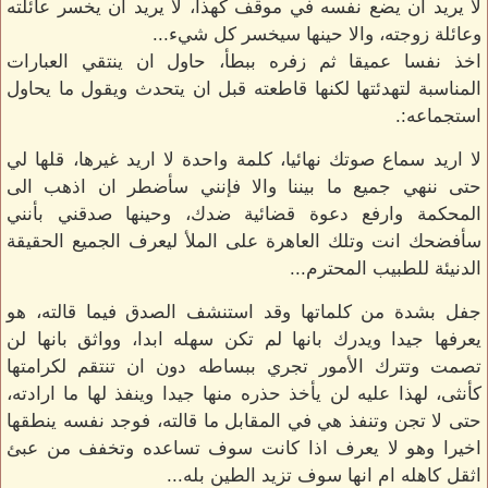
لا يريد ان يضع نفسه في موقف كهذا، لا يريد ان يخسر عائلته
وعائلة زوجته، والا حينها سيخسر كل شيء...
اخذ نفسا عميقا ثم زفره ببطأ، حاول ان ينتقي العبارات
المناسبة لتهدئتها لكنها قاطعته قبل ان يتحدث ويقول ما يحاول
استجماعه:.
لا اريد سماع صوتك نهائيا، كلمة واحدة لا اريد غيرها، قلها لي
حتى ننهي جميع ما بيننا والا فإنني سأضطر ان اذهب الى
المحكمة وارفع دعوة قضائية ضدك، وحينها صدقني بأنني
سأفضحك انت وتلك العاهرة على الملأ ليعرف الجميع الحقيقة
الدنيئة للطبيب المحترم...
جفل بشدة من كلماتها وقد استنشف الصدق فيما قالته، هو
يعرفها جيدا ويدرك بانها لم تكن سهله ابدا، وواثق بانها لن
تصمت وتترك الأمور تجري ببساطه دون ان تنتقم لكرامتها
كأنثى، لهذا عليه لن يأخذ حذره منها جيدا وينفذ لها ما ارادته،
حتى لا تجن وتنفذ هي في المقابل ما قالته، فوجد نفسه ينطقها
اخيرا وهو لا يعرف اذا كانت سوف تساعده وتخفف من عبئ
اثقل كاهله ام انها سوف تزيد الطين بله...