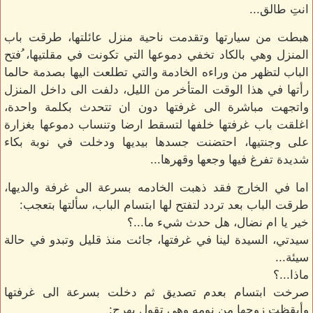
انتِ طالق...
هبطت من سيارتها وتقدمت ناحية منزل عائلتها، طرقت باب
المنزل وهي بالكاد تخفي دموعها التي تكونت في مقلتيها، ُفتح
الباب لتظهر من وراءه الخادمة والتي تطلعت اليها بصدمة حالما
رأتها في هذا الوقت المتأخر من الليل، دلفت الى داخل المنزل
واتجهت مباشرة الى غرفتها دون ان تتحدث بكلمة واحدة،
اغلقت باب غرفتها خلفها لتسقط ارضا وتنساب دموعها بغزارة
على وجنتيها، احتضنت جسدها بيديها ودخلت في نوبة بكاء
شديدة تفرغ فيها وجعها وقهرها...
اما في الخارج فقد ذهبت الخادمه بسرعة الى غرفة والديها،
طرقت الباب بعد تردد لتفتح لها ابتسام الباب، سألتها بتعجب:
خير يا ام نضال، هل حدث شيء ما...؟
سيدتي، السيدة لينا في غرفتها، جائت منذ قليل وتبدو في حالة
سيئة...
ماذا...؟
صرخت ابتسام بعدم تصديق ثم دخلت بسرعة الى غرفتها
وأيقظت زوجها من نومه وهي تقول بهرج: