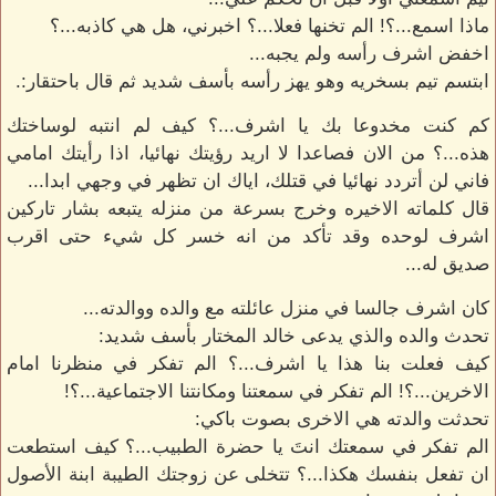
ماذا اسمع...؟! الم تخنها فعلا...؟ اخبرني، هل هي كاذبه...؟
اخفض اشرف رأسه ولم يجبه...
ابتسم تيم بسخريه وهو يهز رأسه بأسف شديد ثم قال باحتقار:.
كم كنت مخدوعا بك يا اشرف...؟ كيف لم انتبه لوساختك
هذه...؟ من الان فصاعدا لا اريد رؤيتك نهائيا، اذا رأيتك امامي
فاني لن أتردد نهائيا في قتلك، اياك ان تظهر في وجهي ابدا...
قال كلماته الاخيره وخرج بسرعة من منزله يتبعه بشار تاركين
اشرف لوحده وقد تأكد من انه خسر كل شيء حتى اقرب
صديق له...
كان اشرف جالسا في منزل عائلته مع والده ووالدته...
تحدث والده والذي يدعى خالد المختار بأسف شديد:
كيف فعلت بنا هذا يا اشرف...؟ الم تفكر في منظرنا امام
الاخرين...؟! الم تفكر في سمعتنا ومكانتنا الاجتماعية...؟!
تحدثت والدته هي الاخرى بصوت باكي:
الم تفكر في سمعتك انتَ يا حضرة الطبيب...؟ كيف استطعت
ان تفعل بنفسك هكذا...؟ تتخلى عن زوجتك الطيبة ابنة الأصول