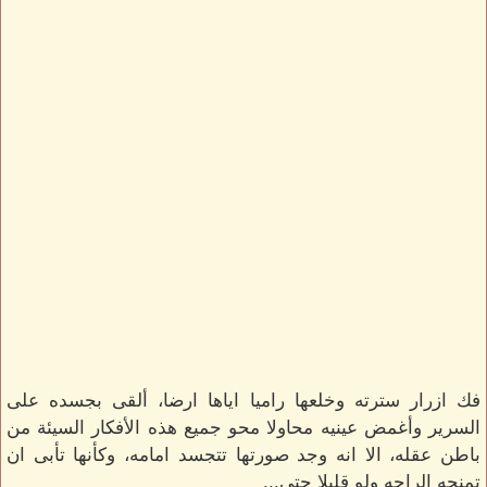
فك ازرار سترته وخلعها راميا اياها ارضا، ألقى بجسده على
السرير وأغمض عينيه محاولا محو جميع هذه الأفكار السيئة من
باطن عقله، الا انه وجد صورتها تتجسد امامه، وكأنها تأبى ان
تمنحه الراحه ولو قليلا حتى...