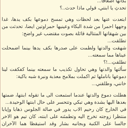
بكائها أضعافا...
تحدثِ يا ابنتي، قولي ماذا حدث..؟
ابتعدت عنها بعد لحظات وهي تمسح دموعها بكف يدها، غدا
وجهها احمرا من شدة البكاء وعينيها حمراوتين ايضا، تحدثت من
بين شهقاتها المتتالية قائلة بصوت مقتضب غير واضح:
تطلقت...
شهقت والدتها ولطمت على صدرها بكف يدها بينما اضمحلت
عيناها مما سمعته...
تطلقتِ...!؟
سألتها والدتها وهي تحاول تكذيب ما سمعته بينما كفكفت لينا
دموعها باناملها ثم اكملت بملامح معذبة ونبرة شبه باكية:
خانني، وطلقني...
هطلت دموع والدتها عندما استمعت الى ما تقوله ابنتها، ضمتها
بعدها اليها بشدة وهي تبكي وتتحسر على حال ابنتها الوحيدة...
في الخارج كان رحيم الاب يدور في صالة الجلوس ذهابا وإيابا
منتظرا زوجته تخرج اليه وتطمئنه على ابنته، كان تيم هو الاخر
جالسا على الكنبة وبجانبه بشار وقد استيقظا هما الآخران