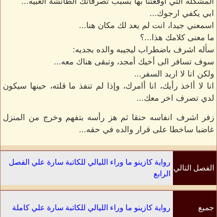
المشكله التي اوقعتنا بها بسبب تصرفاتك الطائشة الغبيه...
ابي يكفي ارجوك...
اسمعني جيدا، انت لم يعد لك مكان هنا...
ما معنى كلامك هذا...؟
سأله اشرف باضطراب ليجيبه والده بجديه:
سوف تسافر الى أخيك أمجد، وتبقى هناك معه...
ولكن انا لا اريد السفر...
انا لا أاخذ رأيك، انا أامرك، وإذا لم تنفذ ما قلته، حينها سيكون
لدي تصرف اخر معك...
زفر اشرف انفاسه حنقا ثم هز رأسه بتفهم وخرج من المنزل
غاضبا ساخطا على قرار والده في حقه...
رواية كازينو ما وراء الليالي للكاتبة سارة علي الفصل
الفصل التالي
الرابع
جميع
رواية كازينو ما وراء الليالي للكاتبة سارة علي كاملة