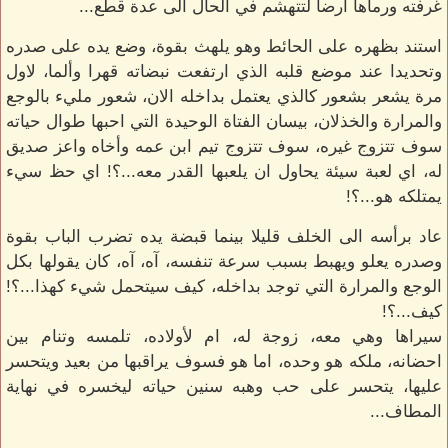
غرفته ورماها ارضا لتتهشم في الحال الى عدة قطع...
استند بظهره على الحائط وهو يلهث بقوة، وضع يده على صدره
وتحديدا عند موضع قلبه الذي ارتفعت نبضاته قهرا وألما، لاول
مرة يشعر بشعور كالذي يعتمل بداخله الان، شعور مليء بالوجع
والمرارة والخذلان، بيسان الفتاة الوحيدة التي احبها طوال حياته
سوف تتزوج غيره، سوف تتزوج تيم ابن عمه وأخاه واعز صديق
له، اي لعبة سيئة يحاول ان يلعبها القدر معه...؟! اي حظ سيء
يمتلكه هو...؟!
عاد برأسه الى الخلف قليلا بينما قبضة يده تضرب الباب بقوة
وصدره يعلو ويهبط بسبب سرعة تنفسه، آه، آه، كان يقولها بكل
الوجع والمرارة التي توجد بداخله، كيف سيتحمل شيء كهذا...؟!
كيف...؟!
سيراها وهي معه، زوجة له، ام لأولاده، تلمسه وتنام بين
احضانه، ملكه هو وحده، اما هو فسوف يراقبها من بعيد ويتحسر
عليها، يتحسر على حب وهبه سنين حياته ليخسره في نهاية
المطاف...