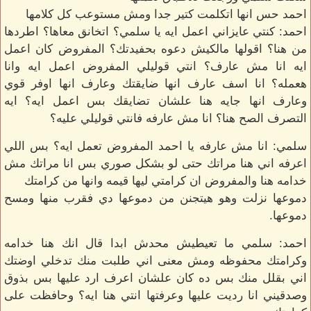
احمد حس انها اتكلمت كتير جدا ومش مستوعب كل كلامها
احمد: كنتي عايزاني اعمل ايه يا سلمي؟ اتخانق معاها؟ اطردها
من هنا؟ اقولها مالكيش دعوه بحفيدتك؟ المفروض كان اعمل
ايه انا مش عارف؟ انتي قوليلي المفروض اعمل ايه وانا
هعمله؟ انا اسف عارف انها ضايقتك وعارف انها اوفر قوي
وعارف انها جايه هنا علشان تضايقك بس اعمل ايه؟ ايه
التصرف الصح هنا؟ انا مش عارفه فانتي قوليلي عليه؟
سلمي: انا مش عارفه يا احمد المفروض تعمل ايه؟ بس اللي
اعرفه اني هنا مراتك حتى لو بشكل صوري بس انا مراتك مش
خدامه هنا والمفروض ان كرامتي ليها قيمه وانها من كرامتك
دموعها نزلت وهو هيتجنن من دموعها دي فقرب منها ومسح
دموعها.
احمد: سلمي ما تعيطيش محدش ابدا قال انك هنا خدامه
وكرامتك محفوظه ومش معنى اني طلبت منك تدخلي اوضتك
اني بقلل منك بس ده كان علشان اعرف ارد عليها بس بذوق
وصدقيني انا رديت عليها وعرفتها انتي هنا ايه؟ وحافظت على