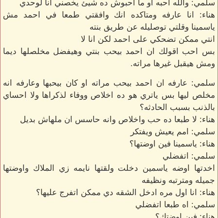
سلمي: والله احبه او ما احبوش ده شيئ يخصني انا لوحدي
هناء: انا عارفه ومتاكده انك وافقتي طمعا في احمد مش
ياسمينا وقلتي توصليله عن طريق بنته
انتي ممكن تضحكي على احمد لكن انا لا
بس احب اقولك ان احمد بيحب بنتي وهيفضل مخلصلها ديما
ومش هيقبل غيرها مراته.
سلمي: عارفه ان احمد بيحب مراته او كان بيحبها وعارفه انه
مخلص ليها بس ياتري هو ده اخلاص ووفاء لذكراها ولا احساي
بالذنب بسبب الحادثه؟
هناء: لا طبعا ده حب واخلاص وانه حاسس ان ملهاش بديل
سلمي: امم يعيش ويفتكر
هناء: ياسمينا فين اوضتها؟
سلمي: اتفضلي
اخدتها اوضه ياسمين دخلت ولقتها نايمه زي الملاك واوضتها
جميله ومترتبه ونظيفه
هناء: انا اول مره ادخل الشقه دي ممكن اتفرج عليها؟
سلمي: اه طبعا اتفضلي
هناء: فين اوضتك؟