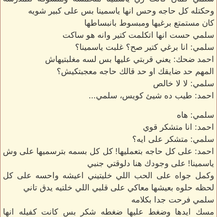
وحكتله كل حاجه وحس انها ياسمينا بس على كبير شويه
كان مستمتع برغيها ومبسوط بانبساطها
سلمي حست انها اتكلمت كتير وانه هو ساكت
سلمي: انا برغي كتير صح؟ غلبت ياسمينا؟
احمد ضحك: يعني قربتي عليها بس لسه مغلبتيهاش
المهم حد ضايقك او حد قالك حاجه معجبتكيش؟
سلمي: لا لا خالص
احمد: طيب ده شيئ كويس، سلمي...
سلمي: هاه
احمد: انا متشكر قوي
سلمي: متشكر على ايه؟
احمد: على كل حاجه بتعمليها! كل كل بسمه بترسميها على وش
ياسمينا! على وجودك هنا دلوقتي جنبي
وكمل جواه على الحب اللي خليتيني اعيشه واحسه على كل
لحظه حلوه بعيشها معاكي على قلبي اللي خلتيه يدق تاني
سلمي فرحت جدا بكلامه
مسك ايدها وضغط عليها ضغطه شكر بس كانت كفيله انها