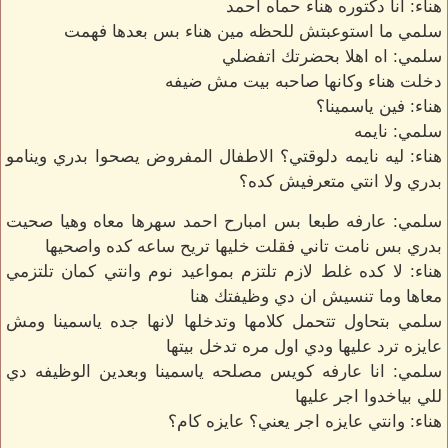
هناء: انا دكتوره هناء حماه احمد
سلمي ما استوعبتش للحظه مين هناء بس بعدها فهمت
سلمي: اه اهلا بحضرتك اتفضلي
دخلت هناء وكانها صاحبه بيت مش ضيفه
هناء: فين ياسمينا؟
سلمي: نايمه
هناء: ليه نايمه دلوقتي؟ الاطفال المفروض يصحوا بدري وينامو
بدري ولا انتي متعرفيش كده؟
سلمي: عارفه طبعا بس امبارح احمد سهرها معاه وهيا صحيت
بدري بس نامت تاني فقلت خليها تريح ساعه كده واصحيها
هناء: لا كده غلط لازم تلتزم بمواعيد نوم وانتي كمان تلتزمي
معاها وما تنسيش ان دي وظيفتك هنا
سلمي بتحاول تتحمل كلامها وتدخلها لانها جده ياسمينا ومش
عايزه ترد عليها ودي اول مره تدخل بيتها
سلمي: انا عارفه كويس مصلحه ياسمينا وبعدين الوظيفه دي
للي بياخدوا اجر عليها
هناء: وانتي عايزه اجر يعني؟ عايزه كام؟