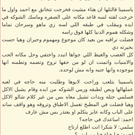
ياسمينا قالتلها ان هناء مشيت فخرجت تتخانق مع احمد واول ما
خرجت لقته لسه قاعد مكانه على الصفره وماسك الشوكه في
ايده وبيقلب في طبقه اللي لسه زي ماهو وسرحان تماما
وشكله هموم الدنيا كلها فوق راسه
فضلت تراقبه من بعيد كان موجوع ومهموم وحيران وهيا حست
بحيرته دي
كل الغضب والغيظ اللي جواها اتبدد واختفي وحل مكانه الحب
والامنيات واتمنت ان لو من حقها تروح وتضمه وتطمنه انها
موجوده وانها جنبه وانه مش لوحده.
ياسمينا بتلعب وراحت لابوها وطلبت منه حاجه في لعبه
عملهالها وبص لطبقه ورمي الشوكه من ايده وقام يشيل الاكل
فسلمي جتله وبدات تشيل معاه بس من غير كلام شالو الاكل
وهيا فضلت في المطبخ تغسل الاطباق وتروقه وهو واقف ساند
على الباب وكانه عايز يتكلم او يعتذر بس مش عارف
احمد: اساعدك في حاجه؟
سلمي: لا شكرا انت اطلع ارتاح
احمد: هيا هناء هنا من امتي؟