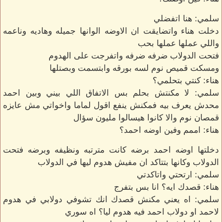
سلمي: هنا اتفضلي
دخلت هناء واتضايقت ان الاوضه الوانها جميله وهاديه وناعمه
واللي عملها عملها بحب
فتحت الدولاب ضرفه ضرفه واتفرجت على الهدوم
ومسكت قميص نوم لسه بورقه وابتسمت وبصتلها
هناء: كنتي بتحلمي؟
سلمي: لا مكنتش بحلم بس الاتفاق اللي بيني وبين احمد
محدش يعرف بيه فمكنش ينفع اقول لماما واخواتي مش عايزه
قمصان نوم والا كانوا هيسالوا مليون سؤال
هناء: اممم وفين اوضه احمد؟
دخلتها اوضه احمد برضه كانت مترتبه ونظيفه وبرضه فتحت
الدولاب وكانها بتتاكد ان مفيش هدوم ليها في الدولاب
سلمي: ارتحتي واتاكدتي
هناء: قصدك ايه؟ انا بس بتفرج
سلمي: اه يعني مكنش قصدك انك تشوفي دولابي في هدوم
لاحمد او دولاب احمد فيه هدوم ليا؟ اه سوري