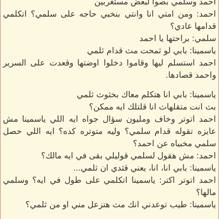
احمد وسلمي بصوا لبعض مستغربين
احمد: ومن امتي انا وانتي بنخبي حاجه على سلمي؟ اتكلمي
قدامها عادي؟
سلمي: براحتها يا احمد
ياسمينا: بابي لو ثمحت مث قدام ثلمي
احمد استسلم ليها وقاموا دخلوا اوضتها وقعدت على السرير
واحمد قصادها.
ياسمينا: بابي انا هتكلم معاك بخثوث ثلمي
بث انت متقلهاث انا قلتلك ايه ممكن؟
احمد اتوتر وخاف ومليون سؤال جواه ايه اللي ياسمينا مش
عايزه تقوله قدام سلمي؟ وليه متوتره كده؟ ايه اللي حصل
سلمي مخبياه عن احمد؟
احمد: مش هقول لسلمي قوليلي بقى في ايه مالك؟
ياسمينا: بابي انا، انا، يعني قثدي ان ثلمي...
احمد اتوتر اكتر: ياسمينا اتكلمي على طول في ايه؟ وسلمي
مالها؟
ياسمينا: طيب توعدني انك مث هتزعل مني او من ثلمي؟