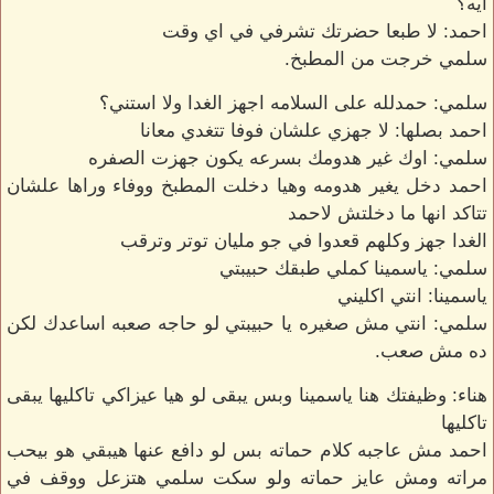
ايه؟
احمد: لا طبعا حضرتك تشرفي في اي وقت
سلمي خرجت من المطبخ.
سلمي: حمدلله على السلامه اجهز الغدا ولا استني؟
احمد بصلها: لا جهزي علشان فوفا تتغدي معانا
سلمي: اوك غير هدومك بسرعه يكون جهزت الصفره
احمد دخل يغير هدومه وهيا دخلت المطبخ ووفاء وراها علشان
تتاكد انها ما دخلتش لاحمد
الغدا جهز وكلهم قعدوا في جو مليان توتر وترقب
سلمي: ياسمينا كملي طبقك حبيبتي
ياسمينا: انتي اكليني
سلمي: انتي مش صغيره يا حبيبتي لو حاجه صعبه اساعدك لكن
ده مش صعب.
هناء: وظيفتك هنا ياسمينا وبس يبقى لو هيا عيزاكي تاكليها يبقى
تاكليها
احمد مش عاجبه كلام حماته بس لو دافع عنها هيبقي هو بيحب
مراته ومش عايز حماته ولو سكت سلمي هتزعل ووقف في