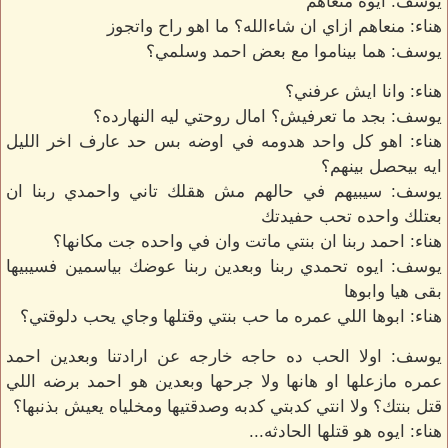
يوسف: ايوه منعاهم
هناء: منعاهم ازاي ان شاءالله؟ ما اهو راح واتجوز
يوسف: هما بيناموا مع بعض احمد وسلمي؟
هناء: وانا ايش عرفني؟
يوسف: بجد ما تعرفيش؟ امال روحتي ليه النهارده؟
هناء: اهو كل واحد هدومه في اوضه بس حد عارف اخر الليل
ايه بيحصل بينهم؟
يوسف: سيبيهم في حالهم مش هقلك تاني واحمدي ربنا ان
بعتلك واحده تحب حفيدتك
هناء: احمد ربنا ان بنتي ماتت وان في واحده جت مكانها؟
يوسف: ايوه تحمدي ربنا وبعدين ربنا عوضك بياسمين فسيبيها
بقى هيا وابوها
هناء: ابوها اللي عمره ما حب بنتي وقتلها وجاي يحب دلوقتي؟
يوسف: اولا الحب ده حاجه خارجه عن ارادتنا وبعدين احمد
عمره مازعلها او هانها ولا جرحها وبعدين هو احمد برضه اللي
قتل بنتك؟ ولا انتي كدبتي كدبه وصدقتيها ومخلياه يعيش بذنبها؟
هناء: ايوه هو قتلها الحادثه...