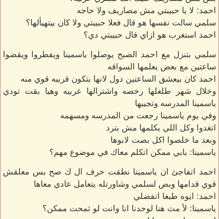
احمد: لا يا حبيبتي مش مصاريف ولا حاجه
سلمي سالت نفسها هو قال فعلا حبيبتي ولا كان بيتهيألها؟
احمد استغرب هو ازاي قال حبيبتي دي؟
سلمي بتنزل مع احمد الصبح يوصلوا ياسمينا ويفطروا ويقضوا
ساعتين مع بعض يعلمها السواقه
احمد كان بيعشق الساعتين دول لانها بتكون قريبه قوي منه
وخلال شهر طلعلها رخصه واشترالها عربيه وهيا بقت تودي
ياسمينا المدرسه وتجيبها
وفي يوم ياسمينا رجعت من المدرسه ومسهمه
اتغدوا وكل اللي يكلمها مش بترد
وبعد ما خلصوا اكل بصت لابوها
ياسمينا: بابي ممكن اتكلم معاك في موضوع مهم؟
احمد اتفاجئ ان ياسمينا نطقت حرف ال ك صح بس معلقش
قوي قدامها وبص لسلمي وشاورتله يتعامل عادي معاها
احمد: ايوه طبعا اتفضلي
ياسمينا: لأ مث هنا لوحدنا انا وانت لو ثمحت ممكن؟