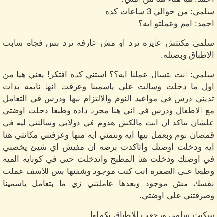
سلمي: من حوالي 3 ساعات كده
احمد: امم وعملتو ايه؟
سلمي مكنتش عايزه ترد او مش عارفه ترد بس فجاه سابت
الاطباق وبصتله.
سلمي: انت بتسال عملنا ايه؟؟ استني كده افتكر! يعني هيا من
اول ما دخلت وسالت على ياسمينا وعرفت انها نايمه بدات
تديني درس في مواعيد النوم والالتزام بيها ودرس في التعامل
مع الاطفال ودرس في اني هنا مجرد داده وطبعا دخلت اوضتي
علشان تتاكد ان انت مالكش هدوم في دولابي وسالتني ليه في
قمصان نوم وبعمل بيها ايه وبتمني ايه منها وعرفتني مكانتي هنا
ايه ودخلت اوضتك واتاكدت برضه ان مفيش اي شيئ يخصني
في اوضتك ودخلت هنا المطبخ واتدخلت حتى في كوبايه الميه
وطبعا على الصفره انت كنت موجود وشفتها بس للاسف عملت
نفسك مش موجود وبعدها عاملتني زي ما بتعامل ياسمينا
وصرفتني على اوضتي.
سكتت سلمي ورجعت للاطباق تكملها