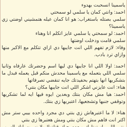
ياسمينا انسحبت بهدوء
احمد: وانتي كمان يا سلمي لو سمحتي
سلمي بصتله باستغراب: هو انا كمان عيله هتمشيني اوضتي زي
ياسمينا؟
احمد: لو سمحتي يا سلمي عايز اتكلم انا وهناء
سلمي قامت ودخلت اوضتها
وفاء: لازم تفهم اللي انت جايبها دي ازاي تتكلم مع الاكبر منها
وازاي ترد بادب.
احمد: اولا اللي انا جايبها دي ليها اسم وحضرتك عارفاه وثانيا
سلمي اللي بتعمله مع ياسمينا محدش منكم قبل يعمله فبدل ما
بتشكريها انها بتهتم بحفيدتك جايه تنقضي تصرفاتها
هناء: انت عايزني اشكر اللي انت جايبها مكان بنتي؟
احمد: هيا مش مكان بنتك وبعدين ايوه فيها ايه لما تشكريها
وتوقفي جنبها وتشجعيها، اعتبريها زي بنتك.
هناء: لا ما اعتبرهاش زي بنتي دي مجرد واحده بيبي ستر مش
اكتر انت فاهم مش مكان بنتي ومش هعتبرها زي بنتي
بنتي اللي باستهتارك وبعدم حبك قتلتها! ولا نسيت انك السبب