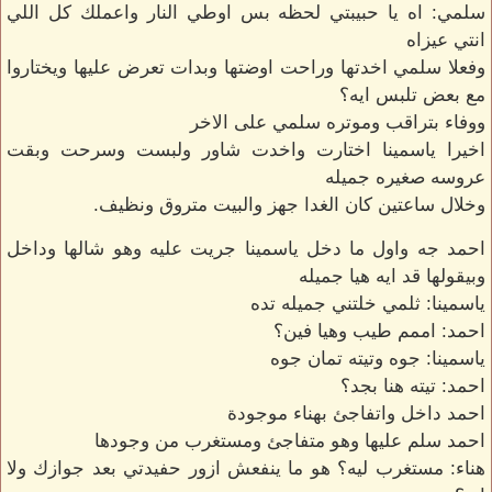
سلمي: اه يا حبيبتي لحظه بس اوطي النار واعملك كل اللي
انتي عيزاه
وفعلا سلمي اخدتها وراحت اوضتها وبدات تعرض عليها ويختاروا
مع بعض تلبس ايه؟
ووفاء بتراقب وموتره سلمي على الاخر
اخيرا ياسمينا اختارت واخدت شاور ولبست وسرحت وبقت
عروسه صغيره جميله
وخلال ساعتين كان الغدا جهز والبيت متروق ونظيف.
احمد جه واول ما دخل ياسمينا جريت عليه وهو شالها وداخل
وبيقولها قد ايه هيا جميله
ياسمينا: ثلمي خلتني جميله تده
احمد: اممم طيب وهيا فين؟
ياسمينا: جوه وتيته تمان جوه
احمد: تيته هنا بجد؟
احمد داخل واتفاجئ بهناء موجودة
احمد سلم عليها وهو متفاجئ ومستغرب من وجودها
هناء: مستغرب ليه؟ هو ما ينفعش ازور حفيدتي بعد جوازك ولا