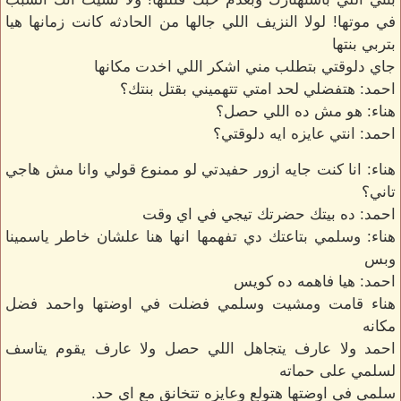
في موتها! لولا النزيف اللي جالها من الحادثه كانت زمانها هيا
بتربي بنتها
جاي دلوقتي بتطلب مني اشكر اللي اخدت مكانها
احمد: هتفضلي لحد امتي تتهميني بقتل بنتك؟
هناء: هو مش ده اللي حصل؟
احمد: انتي عايزه ايه دلوقتي؟
هناء: انا كنت جايه ازور حفيدتي لو ممنوع قولي وانا مش هاجي
تاني؟
احمد: ده بيتك حضرتك تيجي في اي وقت
هناء: وسلمي بتاعتك دي تفهمها انها هنا علشان خاطر ياسمينا
وبس
احمد: هيا فاهمه ده كويس
هناء قامت ومشيت وسلمي فضلت في اوضتها واحمد فضل
مكانه
احمد ولا عارف يتجاهل اللي حصل ولا عارف يقوم يتاسف
لسلمي على حماته
سلمي في اوضتها هتولع وعايزه تتخانق مع اي حد.