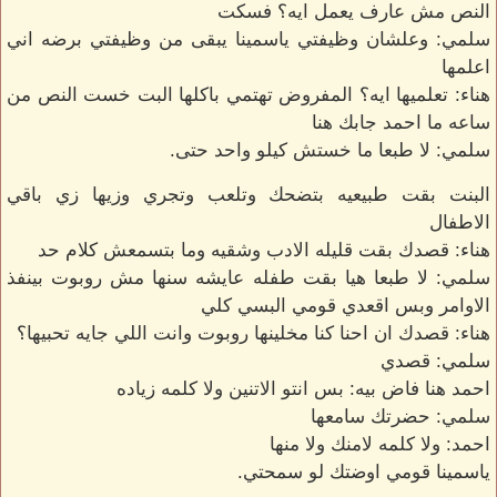
النص مش عارف يعمل ايه؟ فسكت
سلمي: وعلشان وظيفتي ياسمينا يبقى من وظيفتي برضه اني
اعلمها
هناء: تعلميها ايه؟ المفروض تهتمي باكلها البت خست النص من
ساعه ما احمد جابك هنا
سلمي: لا طبعا ما خستش كيلو واحد حتى.
البنت بقت طبيعيه بتضحك وتلعب وتجري وزيها زي باقي
الاطفال
هناء: قصدك بقت قليله الادب وشقيه وما بتسمعش كلام حد
سلمي: لا طبعا هيا بقت طفله عايشه سنها مش روبوت بينفذ
الاوامر وبس اقعدي قومي البسي كلي
هناء: قصدك ان احنا كنا مخلينها روبوت وانت اللي جايه تحبيها؟
سلمي: قصدي
احمد هنا فاض بيه: بس انتو الاتنين ولا كلمه زياده
سلمي: حضرتك سامعها
احمد: ولا كلمه لامنك ولا منها
ياسمينا قومي اوضتك لو سمحتي.