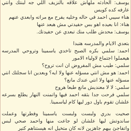
يوسف: الحادثه ملهاش علاقه بالنزيف اللي جه لبنتك وانتي
عارفه كده كويس
هناء سيبي احمد في حاله وخليه يفرح مع مراته وابعدي عنهم
هناء: انا بعيده اهو بس حفيدتي مش هبعد عنها
يوسف: محدش طلب منك تبعدي عن حفيدتك.
بتعدي الايام والمدرسه هتبدا
احمد: سلمي بكره الصبح تاخدي ياسمينا وتروحي المدرسه
هيعملوا اجتماع لاولياء الامور
سلمي: طيب مش المفروض ان انت تروح؟
احمد: هو مش انتي مسؤله عنها ولا ايه؟ وبعدين انا سجلتك انتي
مسؤله عنها ولا انتي عندك مانع؟
سلمي: لا لا معنديش مانع طبعا هروح
سلمي فرحت جدا بثقه احمد فيها واتمنت النهار يطلع بسرعه
علشان تقوم باول دور ليها كام لياسمينا.
صحيت بدري ولبست ولبست ياسمينا وفطرتها وعملت
ساندوتش ليها علشان لو جاعت منها واحمد صحي لبس
واتفاجئ بيهم جاهزين لانه كان متخيل انه هيستناهم كتير