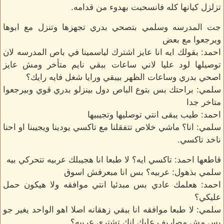
تزلزل كيانها كله فانسحبت بهدوء من قدامه.
جت المدرسه وسلمي بتصحي بدري تجهزها وتنزل مع ابوها
ويرجعوا مع بعض
احمد: بقولك ايه انا عايز اشترك لياسمينا في باص المدرسه لان
توصيلها لود عليا لاني ساعات ببقي نايم متأخر ومش عايز
اصحي بدري وساعات الظهر بيبقي ورايا شغل فايه رايك؟
سلمي: براحتك بس بتوع الباص دول بينزلو بدري قوي وبيرجعوا
متاخر جدا
احمد: طيب يبقى انتي توصليها وتجيبيها
سلمي: انا؟ ماشي خلاص تتفقلنا مع تاكسي يودينا ويجيبنا او احنا
ناخد تاكسي.
قاطعها احمد: تاكسي ايه؟ لا طبعا انا هجيبلك عربيه تتحركي بيه
سلمي بذهول: عربيه؟ بس انا مبعرفش اسوق
احمد: هعلمك عادي بس مبدئيا انتي موافقه ولا هيكون حمل
عليكي؟
سلمي: لا طبعا موافقه انا ببقي زهقانه اصلا اهو الواحد يغير جو
بس مش مصاريف عليك انك تشتري عربيه؟