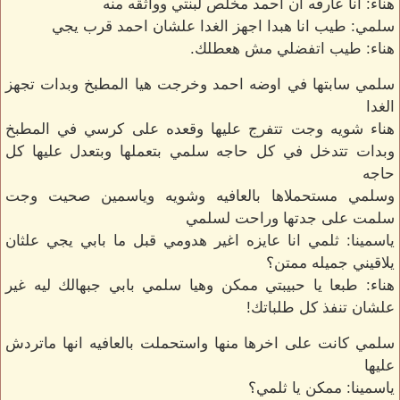
هناء: انا عارفه ان احمد مخلص لبنتي وواثقه منه
سلمي: طيب انا هبدا اجهز الغدا علشان احمد قرب يجي
هناء: طيب اتفضلي مش هعطلك.
سلمي سابتها في اوضه احمد وخرجت هيا المطبخ وبدات تجهز
الغدا
هناء شويه وجت تتفرج عليها وقعده على كرسي في المطبخ
وبدات تتدخل في كل حاجه سلمي بتعملها وبتعدل عليها كل
حاجه
وسلمي مستحملاها بالعافيه وشويه وياسمين صحيت وجت
سلمت على جدتها وراحت لسلمي
ياسمينا: ثلمي انا عايزه اغير هدومي قبل ما بابي يجي علثان
يلاقيني جميله ممتن؟
هناء: طبعا يا حبيبتي ممكن وهيا سلمي بابي جبهالك ليه غير
علشان تنفذ كل طلباتك!
سلمي كانت على اخرها منها واستحملت بالعافيه انها ماتردش
عليها
ياسمينا: ممكن يا ثلمي؟