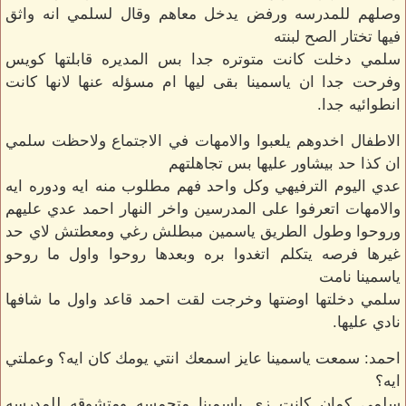
وصلهم للمدرسه ورفض يدخل معاهم وقال لسلمي انه واثق
فيها تختار الصح لبنته
سلمي دخلت كانت متوتره جدا بس المديره قابلتها كويس
وفرحت جدا ان ياسمينا بقى ليها ام مسؤله عنها لانها كانت
انطوائيه جدا.
الاطفال اخدوهم يلعبوا والامهات في الاجتماع ولاحظت سلمي
ان كذا حد بيشاور عليها بس تجاهلتهم
عدي اليوم الترفيهي وكل واحد فهم مطلوب منه ايه ودوره ايه
والامهات اتعرفوا على المدرسين واخر النهار احمد عدي عليهم
وروحوا وطول الطريق ياسمين مبطلش رغي ومعطتش لاي حد
غيرها فرصه يتكلم اتغدوا بره وبعدها روحوا واول ما روحو
ياسمينا نامت
سلمي دخلتها اوضتها وخرجت لقت احمد قاعد واول ما شافها
نادي عليها.
احمد: سمعت ياسمينا عايز اسمعك انتي يومك كان ايه؟ وعملتي
ايه؟
سلمي كمان كانت زي ياسمينا متحمسه ومتشوقه للمدرسه