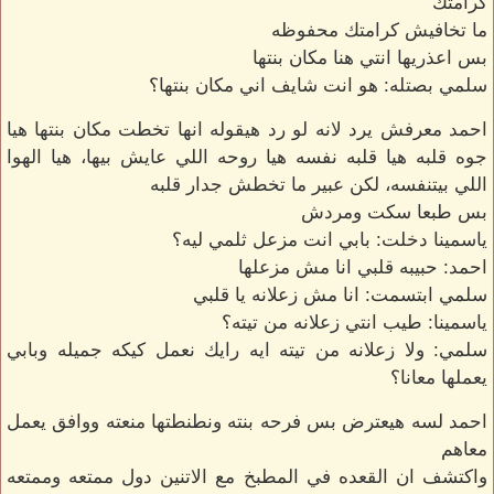
كرامتك
ما تخافيش كرامتك محفوظه
بس اعذريها انتي هنا مكان بنتها
سلمي بصتله: هو انت شايف اني مكان بنتها؟
احمد معرفش يرد لانه لو رد هيقوله انها تخطت مكان بنتها هيا
جوه قلبه هيا قلبه نفسه هيا روحه اللي عايش بيها، هيا الهوا
اللي بيتنفسه، لكن عبير ما تخطش جدار قلبه
بس طبعا سكت ومردش
ياسمينا دخلت: بابي انت مزعل ثلمي ليه؟
احمد: حبيبه قلبي انا مش مزعلها
سلمي ابتسمت: انا مش زعلانه يا قلبي
ياسمينا: طيب انتي زعلانه من تيته؟
سلمي: ولا زعلانه من تيته ايه رايك نعمل كيكه جميله وبابي
يعملها معانا؟
احمد لسه هيعترض بس فرحه بنته ونطنطتها منعته ووافق يعمل
معاهم
واكتشف ان القعده في المطبخ مع الاتنين دول ممتعه وممتعه