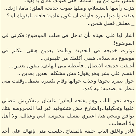
همس على من بين أسنانه: خلي صوتك عادي يا وليه..
هزت رأسها باستسلام، وصلها صوت خديجه القلق: ماما، ازيك..
هتفت والدتها بنبره حاولت ان تكون عاديه: قافله تليفونك ليه؟.
_ معلش فصل شحن..
أشار لها على بعيناه بأن تدخل في صلب الموضوع: فكرتي في
الموضوع!.
توترت خديجه في الحديث وقالت: بعدين هبقى نتكلم في
موضوع ده..سلام، هبقى أكلمك من تليفوني..
أغلقت خديجه الاتصال...فأعطته منى الهاتف: بتقول بعدين...
ابتسم على بشر وهو يقول: مش مشكله، بعدين بعدين...
حول بصره نحوها وجذب جوالها وقام بكسره بغيظ...وقفت منى
تنظر له بصدمه: ليه كده..
توجه نحو الباب وهو يفتحه ليغادر: علشان متفكريش تتصلي
عليها وتحكيلها..والشارع مش هتشوفيه غير لما المحروسه بنتك
توافق وتيجي هنا، اعتبري نفسك محبوسه انتي وعيالك، ولا أهل
ولا أصحاب..
غادر واغلق الباب خلفه بالمفتاح..جلست منى بإنهاك على أحد