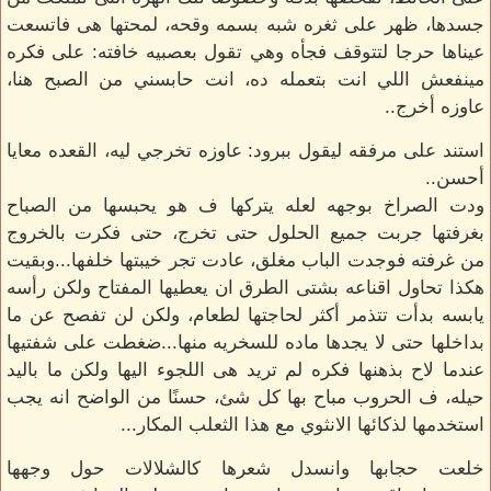
جسدها، ظهر على ثغره شبه بسمه وقحه، لمحتها هى فاتسعت
عيناها حرجا لتتوقف فجأه وهي تقول بعصبيه خافته: على فكره
مينفعش اللي انت بتعمله ده، انت حابسني من الصبح هنا،
عاوزه أخرج..
استند على مرفقه ليقول ببرود: عاوزه تخرجي ليه، القعده معايا
أحسن..
ودت الصراخ بوجهه لعله يتركها ف هو يحبسها من الصباح
بغرفتها جربت جميع الحلول حتى تخرج، حتى فكرت بالخروج
من غرفته فوجدت الباب مغلق، عادت تجر خيبتها خلفها...وبقيت
هكذا تحاول اقناعه بشتى الطرق ان يعطيها المفتاح ولكن رأسه
يابسه بدأت تتذمر أكثر لحاجتها لطعام، ولكن لن تفصح عن ما
بداخلها حتى لا يجدها ماده للسخريه منها...ضغطت على شفتيها
عندما لاح بذهنها فكره لم تريد هى اللجوء اليها ولكن ما باليد
حيله، ف الحروب مباح بها كل شئ، حسنًا من الواضح انه يجب
استخدمها لذكائها الانثوي مع هذا الثعلب المكار...
خلعت حجابها وانسدل شعرها كالشلالات حول وجهها