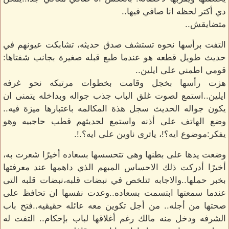
دي أكتر لحظه انا صافي فيها..
متضايقش..
التفت برأسها نحوه تستشف صدق حديثه، تشابكت عيونهم في
حديث طويل قطعه هو عندما طبع قبله صغيرة بجانب شفتاها:
قومي اطمني على ايلين..
هزت رأسها بخجل وقامت بخطوات مرتبكه نحو غرفه
ايلين..استمع لصوت غلق الباب جذب جواله وبداخله يتمنى ان
يكون جواله الحديث سجل هذة المكالمه باعتبارها ميزة فيه..
وضع الهاتف على أذنه واستمع لحديثهم قطب حاجبيه وهو
يفكر:موضوع ايه؟!، ياترى ناوين على ايه؟.!.
وضعت يدها على بطنها وهى تتحسسها بسعاده أخيرًا شعرت به،
أخيرًا أدركت ذلك الاحساس المبهم الذي داهمها عند معرفتها
بخبر حملها..والاجابه تتلخص في نبضات قلبه،نبضات قلبه التى
عندما سمعتها ابتسمت بسعاده..وعدت نفسها ان تحافظ على
صحتها من أجله.. من أجل تكوين معه عائله حقيقيه..فتح باب
الشرفه ودخل منه مالك رغم أغلاقها لباب بإحكام.. التفت له