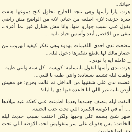
حياتك..
هزت يارا رأسها وهى تتجه للخارج تحاول كبح دموعها هتفت
بنبرة حزينه: لازم اطلعه من حياتي لانه من الواضح مش راضي
يقول على سبب جوازو منها، وانا مش هتنازل غير لما أعرف،
يبقى من الافضل أبعد وأسس حياة تانيه ...
مضغت ندى احدى اللقيمات بهدوء وهى تفكر كيفيه الهروب من
حصار مالك لها..قطع تفكيرها دخول ليله...
_ عامله ايه يا نودي..
هزت ندى رأسها لتقول بابتسامه: كويسه...كل سنه وانتي طيبه..
وقفت ليله تبتسم بسعاده: وانتي طيبه يا قلبي...
عضت ندى على شفتيها من الداخل ثم قالت بحرج: هو مفيش
أوض تانيه غير اللي انا قاعده فيها دي يا ليله!.
التفت ليله بنصف جسدها بعدما اطمنت على كعكة عيد ميلادها
...: أه في الاوضه الكبيرة اللي تحت جنب الجنينه.
ظهر شبح بسمه على وجهها ولكن اختفت بسبب حديث ليله
الخافت: بس هقولك على سر متقوليش لحد، الاوضه اللي تحت
دي فيها عفاريت..