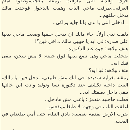
حرك والدته التى مازالت ترمقه بتعجب،وصلوا أمام
الغرفه...طرقت ماجي الباب وهمت بالدخول فوجدت مالك
يدخل خلفهم...
_ ادخلي انتي يا ندى وانا جايه وراكي..
دلفت ندى أولاً.. جاء مالك ان يدخل خلفها وضعت ماجي يديها
على صدره: في ايه يا حبيبي مالك..داخل فين؟!
هتف ببلاهه: جوه عند الدكتورة..
ضحكت ماجي وهى تضع يديها فوق جبينه: لا مش سخن، يبقى
فيك ايه..
هتف ببلاهه: فيا ايه؟!
رمقته بغرابه شديدة: في انك مش طبيعي، تدخل فين يا مالك،
البنت داخله تكشف عند دكتورة نسا وتوليد وانت ابن خالتها
يبقى داخل بصفتك ايه...
قطب حاجبيه متذمرًا: ياعني مش هادخل..
اغلقت الباب في وجهه: لا طبعًا مينفعش..
ضرب الارض بقدمه بعصبيه: يادي النيله، حتى أمي طلعتلي في
البخت.