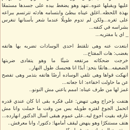
عليها ويقبلها عنوه..تنهد وهو يضغط بيده على جسدها مستمعًا
بهذة اللحظه..اغلق عيناه ببطئ وابتسامه هادئه تترتسم ببراعه
على ثغره...ولكن لم تدوم طويلًا عندما شعر بأسنانها تنغرس
بشراسه في كتفه...
_ اي يا مفتريه...
ابتعدت عنه وهى تلقتط احدى الوسادات تضربه بها هاتفه
بغضب: هات المفتاح...
خرجت ضحكاته مرتفعه شيئًا ما وهو يتفادى ضربتها
الضعيفه...هاتفًا بتحدِ: أبدًا انا هحبسك طول النهار..
انهكت قواها وهى تلقي الوساده أرضًا هاتفه بتذمر وهى تفصح
عن ما حاولت اخفاءه: انا جعانه...
غمز لها من طرف عيناه: اممم ياعني مش النونو..
هتفت بإحراج وهى تنهض: على فكره بقى انا كان عندي قدره
اتحمل الجوع لفتره طويله بس من وقت ما حملت وانا مش
عارفه بقيت أجوع ليه..على عموم هبقى أسال الدكتور انهارده...
هتف مستنكرًا وهو ينهض ليقف أمامها: دكتور!، وانا معرفش..