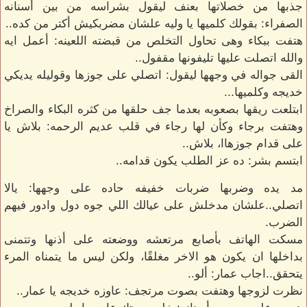
جذبها من خصلاتها بعنف ليقول بشراسه من بين أسنانه
الصفراء: بقولك كلميها يا وليه علشان مضربكيش أكتر من كده..
هتفت ببكاء وهى تحاول التخلص من قبضته اللعينه: أعمل ايه
والله اتصلت عليها تليفونها مقفول..
القى جواله في وجهها ليقول: اتصلي على جوزها وقوليله يديكي
خديجه وكلميها...
ابتلعت ريقها بصعوبه بعدما جف حلقها من كثره البكاء والصراخ
وهتفت برجاء وكأن لها رجاء في قلب عديم الرحمه: بلاش يا
على قدام جوزهاا، بلاش..
ابتسم بشر: ده عز الطلب يكون قدامه..
مد يده وضربها ضربات خفيفه حاده على وجهها: يالا
اتصلي..علشان مدخلش على عيالك اللي جوه دول وادور فيهم
الضرب.
مسكت الهاتف بأصابع مرتعشه ووضعته على أذنها وتتمنى
بداخلها ان يكون هو الاخر مغلقًا، ولكن ليس ما يتمناه المرء
يتحقق..اجاب عمار: ألو..
نظرت لزوجها وهتفت بصوت مرتجف: عاوزه خديجه يا عمار..