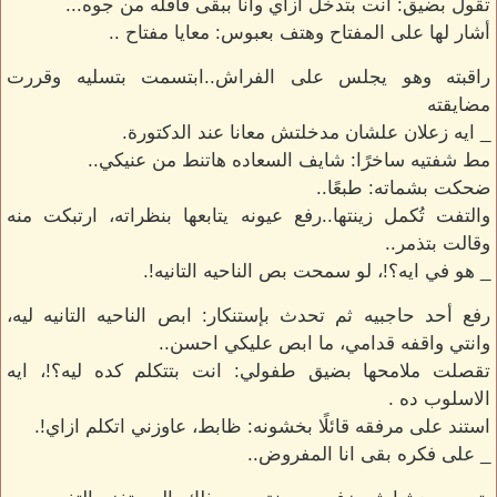
تقول بضيق: انت بتدخل ازاي وانا ببقى قافله من جوه...
أشار لها على المفتاح وهتف بعبوس: معايا مفتاح ..
راقبته وهو يجلس على الفراش..ابتسمت بتسليه وقررت
مضايقته
_ ايه زعلان علشان مدخلتش معانا عند الدكتورة.
مط شفتيه ساخرًا: شايف السعاده هاتنط من عنيكي..
ضحكت بشماته: طبعًا..
والتفت تُكمل زينتها..رفع عيونه يتابعها بنظراته، ارتبكت منه
وقالت بتذمر..
_ هو في ايه؟!، لو سمحت بص الناحيه التانيه!.
رفع أحد حاجبيه ثم تحدث بإستنكار: ابص الناحيه التانيه ليه،
وانتي واقفه قدامي، ما ابص عليكي احسن..
تقصلت ملامحها بضيق طفولي: انت بتتكلم كده ليه؟!، ايه
الاسلوب ده .
استند على مرفقه قائلًا بخشونه: ظابط، عاوزني اتكلم ازاي!.
_ على فكره بقى انا المفروض..