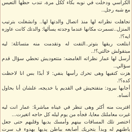
الكراسي ودخلت في نوبه بكاء ككل مرة، تندب حظها التعيس
مع شبه رجل..
تجاهلت نظراته لها منذ اتصال والدتها لها.. وانشغلت بترتيب
المنزل..تسمرت مكانها عندما وجدته يسألها: والدتك كانت عاوزه
ايه؟!.
ابتلعت ريقها بتوتر..التفت له وتقدمت منه متسائلة: ليه
مبتقولش خالتي؟!..
أرسل لها عمار نظراته الغامضه: متتعوديش تحطي سؤال قدم
سؤالي..
هزت كتفيها وهى تحرك رأسها بنفي: لا أبدًا بس انا لاحظت
كده؟!.
أجابها ببرود: متفتحيش في القديم يا خديجه، علشان أنا بحاول
أنساه.
اقتربت منه أكثر وهى تنظر في عيناه مباشرةً: عمار انت ليه
غيرت معاملتك معايا، فجأه من يوم ليله كل حاجه اتغيرت...
اختصر تلك المسافات بينهم وأمسك يديها وقلبهم حتى جعل
باطنهم له وبدأ بتحريك أصابعه بباطن يديها بهدوء ف سرت