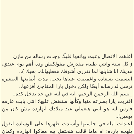
أغلقت الاتصال وعبث بهاتفها قليلًا، وجدت رساله من مازن
( كل سنه وانتي طيبه، مقدرش مقولكيش وده أهم يوم عندي،
هديتك انا شايلها لما تقرري أشوفك هعطيهالك، بحبك )..
ابتسمت بسعادة واغمضت عيناها بحب، مدت أصابعها الصغيرة
ترسل له رساله أيضًا ولكن دخول يارا المفاجئ أفزعها..
_بسم الله الرحمن الرحيم، ايه في ايه، في حد يدخل كده..
اقتربت يارا بسرعه منها وكأنها ستنقض عليها: انتي يابت عازمه
فارس ليه هو انتي هتعملي عيد ميلادك انهارده مش كان من
يومين!..
اعتدلت ليله في جلستها وأسندت ظهرها على الوساده لتقول
بلهجه بارده: اه ماما قالت هنحتفل بيه معاكوا انهارده وكمان