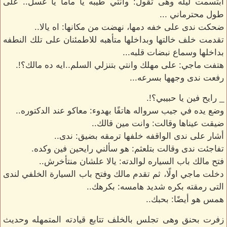
ابتسمت ليله وهى تقول: وانتي طيبه يا ماما يا عسل.. على
طول محترماني ...
ضحكت ندى على خفه دمها، نهضت من مكانها: اه يالا..
تقدمت خلف خالتها وبداخلها متأهبه للاطمئنان على تلك النطفه
بداخلها وسماع نبضات قلبه...
هتفت ماجي: على مهلك وانتي بتنزلي السلم..ايه ده مالك؟!.
رفعت ندى وجهها بسرعه...
_ رايح فين يا حبيبي؟!.
وضع يده في جيب سرواله هاتفًا بهدوء: معاكو عند الدكتوره..
ضيقت عيناها وقالت: وانت مين قالك..
أشار على ندى الواقفه خلفها ترمقه بضيق: ندى..
تفاجئت ندى وقالت بتلعثم: هو سألني رايحين فين وكده.
فتح مالك باب السياره لوالدته: يالا علشان منتأخرش..
دخلت ماجي اولًا، ثم تقدم مالك وفتح باب السيارة الخلفي لندى
التى رمقته بكره شديد هامسه: بكرهك..
همس هو أيضًا: بحبك..
زفرت بحنق وهى تجلس بالخلف تتابع قيادته المتمهله وحديث