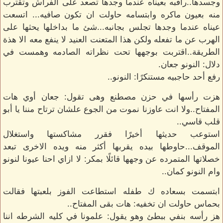
وجسدها..راقبه بعيناه عندما وجدها تصعد على الفراش وتقترب
منه بعيون ماكره وابتسامه حاولت ان تكون صافيه... اتسعت
عيناه عندما وجدها تجلس بجانبه...شئ ما بداخلها يحثها على
الهرب عن ما تفعله ولكن هذا المتعنت العنيد لا ينفع معه الا هذة
الطريقة..اقتربت بوجهها تحت نظراته الصادمه وهمست في
دلال: النونو جعان.
رفع أحد حاجبيه مستنكرًا: النونو..
هزت رأسها في حزن مصطنع وهى تقول: جعان أوي هات
المفتاح..ولا انت عاوزنا نموت من الجوع علشان ترتاح مننا يا أبو
قلب قاسي..
استوعب حديثها أخيرًا فقرر مشاكستها واستغلال
الموقف...حاوطها بيده يقربها أكثر منه ويده الاخرى تبعد
خصلاتها المتمرده عن وجهها قائلًا بمكر: لا ازاي احنا عيونا لنونو
وام النونو كمان..
ابتسمت بسعاده ك طفله استطاعت الفوز بلعبتها فقالت
بحماس حاولت ان تخفيه: هات بقى المفتاح..
هز رأسه بنفي ببطئ وهو يقول: علمونا في كليه الشرطه اننا