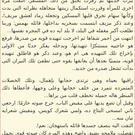
بترت حديثها ثم زفرت بحنق من ذلك المستفز، التفت مره
اخرى للمرآه وقررت استكمال زينتها متجاهله نظراته التي بدت
وكأنها سهام تحرق قلبها المسكين وتجعله رماد لعشق مزيف!،
وعند ذكر مزيف ابتسمت بسخريه بداخلها، قائله بهمس: وربنا
طلعت أكبر مغفله في البلد، لا بلد ايه ده في المجره نفسها...
انتهت من أحمر شفاها ثم اخرجت تنهيده قويه من صدرها، فرفع
هو حاجبيه مستنكرًا تنهيدتها، وبدخله يفكر جديًا من الاولى
بإخراج تلك التنهيده هى ام هو، وعند ذكر هو فاطلق تنهيده
قويه، متمنيًا بعدها أن يعانقها بقوه حتى تطفئ تلك النيران التى
بدأت تشعل صدره من جديد..
راقبها بعيناه وهى ترتدى حجابها بإهمال، وتلك الخصلات
المتمرده تتمرد من خلف حجابها وعلى وجهها، فأعطاها ذلك
المنظر هاله جميله تخطف قلب من يراها...
وقبل أن تضع يديها على مقبض الباب، خرج صوته حازمًا: ارجعي
تاني امسحى البتاع ده، ولمي شعرك كويس، ومفيش شعرايه
تبان منه...
التفت اليه بنصف جسدها قائله باستهجان: نعم!.
تقصلت ملامحه بضيق واضح وهذه المره كان صوته قوي يحمل