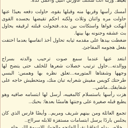
بغيظ: وربنا انت شكلك عاوزني اتنيل واعمل كده.
أمسك رأسها وقربها منه وقبلها بقوه، حاولت دفعه بعيدًا عنها
حاولت مره واثنان وثلاث ولكنه احكم تقيضها بجسده القوى
أنهكت قواها واستكانت بين يده..فتحولت قبلته لرقيقه يحاول
بث عشقه وجنونه بها بينها.
ضغطت بيدها على مقدمه ثيابه تحاول أخذ انفاسها بعدما اختفت
بفعل هجومه المفاجئ.
ابتعد عنها عندما سمع صوت ترحيب والدته بسراج
ووالدته...حاول ترتيب خصلات شعرها للخلف حتى يتضح لها
وجهها وشفتاها المتورمه...تعلق نظره بها وهمس: البسي
طرحتك كويس مفيش شعرايه تبان منك، ومتحطيش حاجه على
شفايفك..ماشي..
هزت رأسها باستسلام كالمغيبه، أرسل لها ابتسامه صافيه وهو
يطبع قبله صغيرة على وجنتها هامسًا بعدها: بحبك..
تجمع العائلة ومن بينهم شريف ومريم.. وأيضًا فارس الذي كان
يجلس باردًا يرسل ابتسامات مستفزة للابله سرااج..
_ خلاص بدام اتفاقنا نقرأ الفاتحه والجواز الاسبوع اللي جاي..