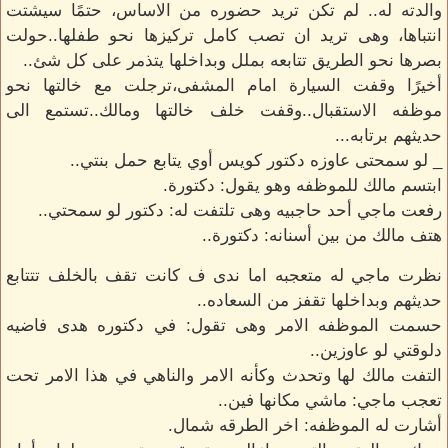
والدته له.. لم تكن تريد حضوره من الاساس، حتمًا سيشتت
انتباها، وهى تريد ان تصب كامل تركيزها نحو طفلها..حولت
بصرها نحو الطريق تتابعه بملل وبداخلها يتذمر على كل شئ..
أخيرًا وقفت السيارة امام المشفى،ترجلت مع خالتها نحو
موظفه الاستقبال..وقفت خلف خالتها ومالك..تستمع الى
حديثهم برتابه...
_ لو سمحتى عاوزه دكتور كويس أوي يتابع حمل بنتي..
ابتسم مالك للموظفه وهو يقول: دكتورة.
رفعت ماجي أحد حاجبيه وهى تلتفت له: دكتور لو سمحتي..
هتف مالك من بين أسنانه: دكتورة..
نظرت ماجي له متعجبه اما ندى ف كانت تقف بالخلف تتتابع
حديثهم وبداخلها تقفز من السعاده..
حسمت الموظفه الامر وهى تقول: في دكتوره هدى فاضيه
دلوقتي لو عاوزين..
التفت مالك لها وتحدث وكأنه الامر والناهي في هذا الامر تحت
تعجب ماجي: ماشي مكانها فين..
أشارت له الموظفه: اخر الطرقه شمال.