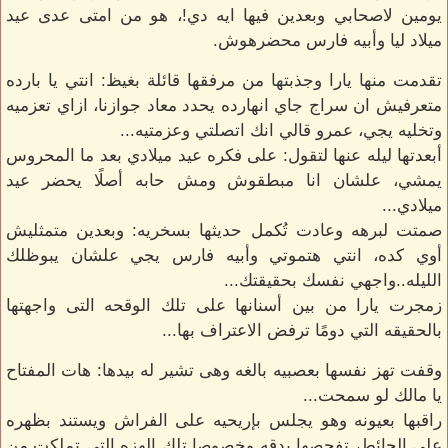
يومين لاصحابي وبعدين فيها ايه دي!، هو من امتى عدى عيد
ميلاد ليا وأبيه فارس محضرهوش.
تقدمت منها يارا وجذبتها من مرفقها قائلة بغيظ: انتي يا بارده
متعرفيش ان سراج جاي انهارده يحدد معاد جوازنا، ازاي تعزميه
وتخليه يجي، عمرو قالي انك اتصلتي وعزمتيه...
أبعدتها ليله عنها لتقول: على فكره عيد ميلادي بعد ما المحروس
يمشي، علشان انا مبطقوش ومش حابه أصلًا يحضر عيد
ميلادي...
صمتت لبرهه وعادت تُكمل حديثها بسخريه: وبعدين متمثليش
أوي كده، انتي هتموتي وأبيه فارس يجي علشان يبوظلك
الليله..واجهي نفسك بحقيقتك...
زمجرت يارا من بين أسنانها على تلك الوقحه التى واجهتها
بالحقيقه التي دومًا ترفض الاعتراف بها...
وقفت تهز نفسها بعصبيه بالغه وهى تشير له بيدها: هات المفتاح
يا مالك لو سمحت...
راقبها بعيونه وهو يجلس بإريحيه على الفراش ويستند بظهره
على الحائط، تفحصها بدقه وخصوصا تلك الهزه التى تملكت من