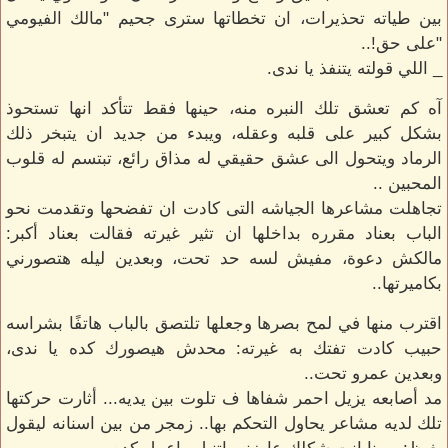
بين طياته تحذيرات، ان تخطاتها سترى جحيم "مالك الفيومي
"على حق!..
_ اللي قولته يتنفذ يا ندى.
آه كم تعشق تلك النبره منه، حينها فقط تتأكد انها تستحوذ
بشكل كبير على قلبه وعقله، ويبدء من جديد ان يتبخر ذلك
الرماد ويتحول الى عشق حقيقي له مذاق رائع، تبتسم له قلوب
المحبين ..
تجاهلت مشاعرها الجياشه التى كادت ان تفضحها وتقدمت نحو
الباب بعناد مقرره بداخلها ان تثير غيرته فقالت بعناد أكبر:
مالكش دعوة، مفيش لسه حد تحت، وبعدين ليله هتصورني
بكاميرتها..
اقترب منها في لمح بصرها وجعلها تلتصق بالباب هاتفًا بشراسه
حبيب كادت تفتك به غيرته: محدش هيصورك كده يا ندى،
وبعدين عمرو تحت..
مد أصابعه يزيل احمر شفاها ف تلوت بين يديه... أثارت حركتها
تلك لديه مشاعر يحاول التحكم بها.. زمجر من بين اسنانه ليقول