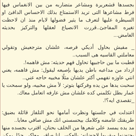
بجسدها قشعريرة ومشاعر متضاربه من بين الانغماس فيها
فرط مشاعرها التى تريد الاستمتاع بذلك الاحساس الدافئ او
السيطرة عليها لتعرف ما يثير فضولها لايام منذ ان لاحظت
تغيره المفاجئ..قررت الانصياع لعقلها والتركيز بحديثه
الغامض...
_ مفيش بحاول أديكي فرصه، علشان مترجعيش وتقولي
معاملتي القاسيه هى السبب..
قطبت ما بين حاجبيها تحاول فهم حديثه: مش فاهمه!.
ازداد من مداعبه باطن يديها بإصبعه ليقول: مش فاهمه، يعني
انتي عاوزه تفهمي أكتر علشان مثلًا مخبيه حاجه عني..
سحبت يدها من يده وفركتها بتوتر: لأ مش مخبيه، ولو سمحت يا
عمار بطل تكلمني كده علشان مش عارفه اتعامل معاك.
_تقصدي ايه؟!.
اعتدلت في جلستها ونظرت أمامها نحو التلفاز قائلة بضيق:
طريقتك غامضه وكلامك بيحسسني انك مش صافي معايا..
مد يده يمسد على شعرها من الخلف بحنان، اقترب بجسده منها
يحتضنها ويقربها لاحضانه: بالعكس انا صافي معاكي جدًا..يمكن