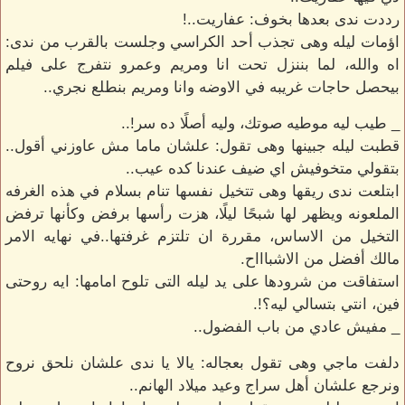
رددت ندى بعدها بخوف: عفاريت..!
اؤمات ليله وهى تجذب أحد الكراسي وجلست بالقرب من ندى:
اه والله، لما بننزل تحت انا ومريم وعمرو نتفرج على فيلم
بيحصل حاجات غريبه في الاوضه وانا ومريم بنطلع نجري..
_ طيب ليه موطيه صوتك، وليه أصلًا ده سر!..
قطبت ليله جبينها وهى تقول: علشان ماما مش عاوزني أقول..
بتقولي متخوفيش اي ضيف عندنا كده عيب..
ابتلعت ندى ريقها وهى تتخيل نفسها تنام بسلام في هذه الغرفه
الملعونه ويظهر لها شبحًا ليلًا، هزت رأسها برفض وكأنها ترفض
التخيل من الاساس، مقررة ان تلتزم غرفتها..في نهايه الامر
مالك أفضل من الاشباااح.
استفاقت من شرودها على يد ليله التى تلوح امامها: ايه روحتى
فين، انتي بتسالي ليه؟!.
_ مفيش عادي من باب الفضول..
دلفت ماجي وهى تقول بعجاله: يالا يا ندى علشان نلحق نروح
ونرجع علشان أهل سراج وعيد ميلاد الهانم..