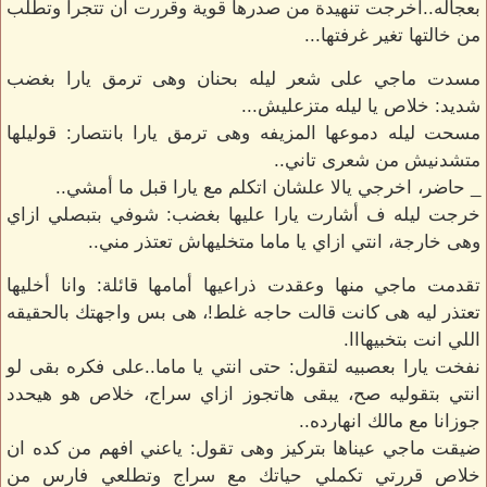
بعجاله..اخرجت تنهيدة من صدرها قوية وقررت ان تتجرأ وتطلب
من خالتها تغير غرفتها...
مسدت ماجي على شعر ليله بحنان وهى ترمق يارا بغضب
شديد: خلاص يا ليله متزعليش...
مسحت ليله دموعها المزيفه وهى ترمق يارا بانتصار: قوليلها
متشدنيش من شعرى تاني..
_ حاضر، اخرجي يالا علشان اتكلم مع يارا قبل ما أمشي..
خرجت ليله ف أشارت يارا عليها بغضب: شوفي بتبصلي ازاي
وهى خارجة، انتي ازاي يا ماما متخليهاش تعتذر مني..
تقدمت ماجي منها وعقدت ذراعيها أمامها قائلة: وانا أخليها
تعتذر ليه هى كانت قالت حاجه غلط!، هى بس واجهتك بالحقيقه
اللي انت بتخبيهااا.
نفخت يارا بعصبيه لتقول: حتى انتي يا ماما..على فكره بقى لو
انتي بتقوليه صح، يبقى هاتجوز ازاي سراج، خلاص هو هيحدد
جوزانا مع مالك انهارده..
ضيقت ماجي عيناها بتركيز وهى تقول: ياعني افهم من كده ان
خلاص قررتي تكملي حياتك مع سراج وتطلعي فارس من