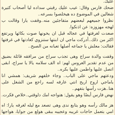
عليك.
ضحك فارس وقال: عيب عليك رقبتي سداده ليا أصحاب كتيرة
شغالين في الموضوع ده هيخلصوا بسرعه..
نظروا جميعهم لبعضهم متفاجئين منه..وقفت يارا وقالت ب
لهجه مهزوزه: عن اذنكوا.
صعدت لغرفتها في عجاله قبل ان يخونها صوت بكائها ويرتفع
اكثر من ذلك..أدركت ماجي ان ابنتها ستنزوي كعادتها في غرفتها
فقالت: معلش يا جماعه أصلها تعبانه من الصبح..
وقفت والدة سراج وهى تجذب سراج من مرافقه قائلة بضيق
من عدم تقدير العروس لهم: اه الف سلامه يالا يا سراج، ابقى
اتصل عليها واطمن عليها بكره..
ودعتهم ماجي على الباب.. وجاء خلفهم شريف: همشي انا
ياماجي اروح اريح انتي عارفه لسه راجع من الشغل على
هنا..هزت رأسها بتفهم..
نهض فارس أيضًا وهو يقول: هتواجه امك دلوقتي..خلاص فكرت.
هز مالك رأسه وهو يتابع ندى وهى تصعد مع ليله لغرفه يارا: اه
امي بتعمل حاجات غريبه وعجيبه ببقى هولع من جوايا، هواجها