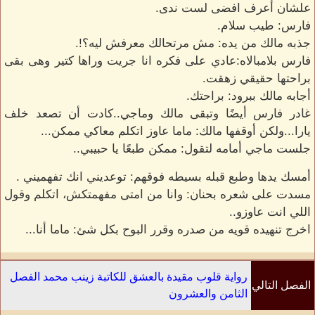
علشان أعرف افضى لست ندى.
فارس: طيب سلام.
جذبه مالك من يده: مش مرتحالك معرفش ليه؟!.
فارس بلامبالاه:عادي على فكره انا جريت وراها كتير وهى بقى
براحتها حقيقي زهقت.
أجابه مالك ببرود: براحتك.
غادر فارس أيضًا وتبقى مالك وماجي..كادت أن تصعد خلف
يارا...ولكن أوقفها مالك: ماما عاوز اتكلم معاكي ممكن...
جلست ماجي أمامه لتقول: ممكن طبعًا يا حبيبي..
أمسك يدها وطبع قبله بسيطه فوقهم: توعديني انك تفهميني .
مسدت على شعره بحنان: وانا من امتى مفهمتكش، اتكلم وقول
اللي انت عاوزو..
اخرج تنهيده قويه من صدره وقرر البوح بكل شئ: ماما أنا...
رواية قلوب مقيدة بالعشق للكاتبة زينب محمد الفصل
الفصل التالي
الثامن والعشرون