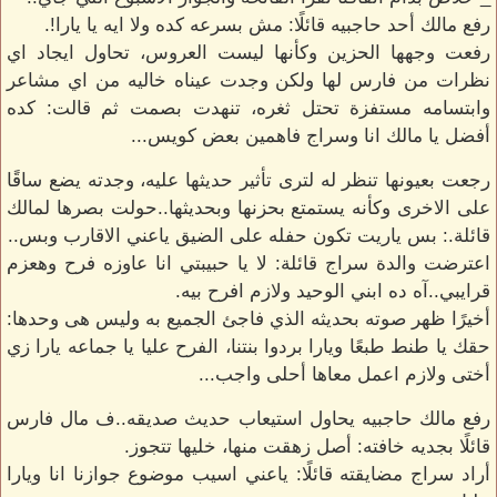
رفع مالك أحد حاجبيه قائلًا: مش بسرعه كده ولا ايه يا يارا!.
رفعت وجهها الحزين وكأنها ليست العروس، تحاول ايجاد اي
نظرات من فارس لها ولكن وجدت عيناه خاليه من اي مشاعر
وابتسامه مستفزة تحتل ثغره، تنهدت بصمت ثم قالت: كده
أفضل يا مالك انا وسراج فاهمين بعض كويس...
رجعت بعيونها تنظر له لترى تأثير حديثها عليه، وجدته يضع ساقًا
على الاخرى وكأنه يستمتع بحزنها وبحديثها..حولت بصرها لمالك
قائلة.: بس ياريت تكون حفله على الضيق ياعني الاقارب وبس..
اعترضت والدة سراج قائلة: لا يا حبيبتي انا عاوزه فرح وهعزم
قرايبي..آه ده ابني الوحيد ولازم افرح بيه.
أخيرًا ظهر صوته بحديثه الذي فاجئ الجميع به وليس هى وحدها:
حقك يا طنط طبعًا ويارا بردوا بنتنا، الفرح عليا يا جماعه يارا زي
أختى ولازم اعمل معاها أحلى واجب...
رفع مالك حاجبيه يحاول استيعاب حديث صديقه..ف مال فارس
قائلًا بجديه خافته: أصل زهقت منها، خليها تتجوز.
أراد سراج مضايقته قائلًا: ياعني اسيب موضوع جوازنا انا ويارا