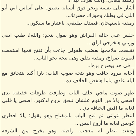
رمقته بتعالي: وانت تعرف ليه؟!.
أشار على نفسه ويجز فوق أسنانه بضيق: على أساس اني أبو
اللي في بطنك وجوزك حضرتك..
رمقته باستهجان: قصدك طليقي، باعتبار ما سيكون..
جلس على حافه الفراش وهو يقول بتحدِ: والله!، طيب ابقى
وريني هتخرجي ازاي...
تقلصت ملامحها بغضب طفولي جاءت بأن تفتح فمها استمعت
لصوت صراخ، رمقته بقلق وهى تتجه نحو الباب..
_ في حد بيصرخ بره!..
أجابه ببرود خافت وهو يتجه صوب الباب: يارا أكيد بتتخانق مع
ليله عادي ماما هتفض الخلاف ده..
ظهر صوت ماجي خلف الباب وطرقت طرقات خفيفه: ندى
اصحى يالا من النوم علشان نلحق نروح لدكتور، اصحى يا قلبي
لغايه ما افض الخناقه دي..
انتظر لثواني ثم فتح الباب بالمفتاح وهو يقول: يالا افطري
كويس لغايه ما أروح البس...
وقفت تنظر له بتعجب، راقبته وهو يخرج من الشرفه