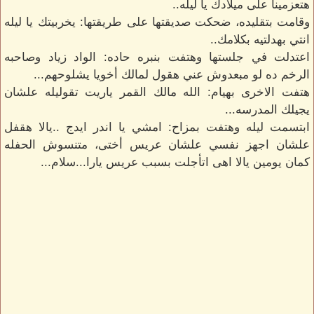
هتعزمينا على ميلادك يا ليله..
وقامت بتقليده، ضحكت صديقتها على طريقتها: يخربيتك يا ليله
انتي بهدلتيه بكلامك..
اعتدلت في جلستها وهتفت بنبره حاده: الواد زياد وصاحبه
الرخم ده لو مبعدوش عني هقول لمالك أخويا يشلوحهم...
هتفت الاخرى بهيام: الله مالك القمر ياريت تقوليله علشان
يجيلك المدرسه...
ابتسمت ليله وهتفت بمزاح: امشي يا اندر ايدج ..يالا هقفل
علشان اجهز نفسي علشان عريس أختى، متنسوش الحفله
كمان يومين يالا اهى اتأجلت بسبب عريس يارا...سلام...