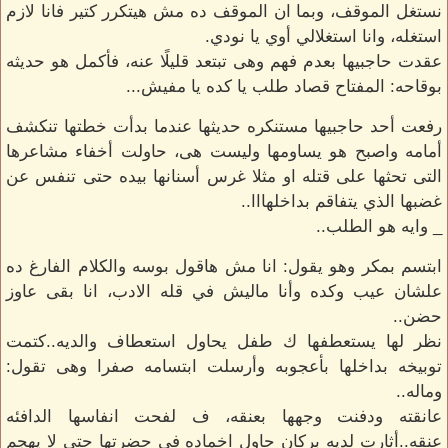
نستغل الموقف، وبما ان الموقف ده مش هيتكرر كتير فانا لازم
استغله، وانا استغلالي أوي يا نودي.
عقدت حاجبيها بعدم فهم وهى تبتعد قليلًا عنه، فأكمل هو حديثه
بوقاحه: المفتاح قصاد طلب يا كده يا مفيش...
رفعت أحد حاجبيها مستنكره حديثها عندما بدأت خطتها تنكشف
أمامه واصبح هو يساومها وليست هى، حاولت أخفاء مشاعرها
التى تحثها على قتله او مثلا غرس أسنانها بيده حتى تنفس عن
غضبها الذي يتفاقم بداخلهااا..
_ وايه هو الطلب..
ابتسم بمكر وهو يقول: انا مش هاقول بوسه والكلام الفارغ ده
علشان عيب وكده وأنا ماليش في قله الادب، انا بقى عاوز
حضن..
نظر لها يستعطفها ك طفل يحاول استعطاف والديه..كتمت
توبيخه بداخلها بأعجوبه وأرسلت ابتسامه صفرا وهى تقول:
وماله..
عانقته ودفنت وجهها بعنقه، ف لفحت انفاسها الدافئه
عنقه..أثارت لديه بركان حاول اخماده في حضرتها حتى لا يهجم