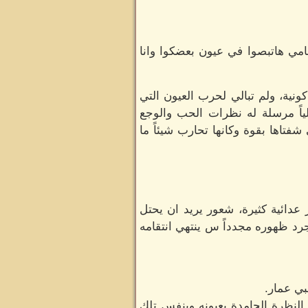
امي هاتبصوا في عيون بعضكوا وانا
نية، ولم تبالي لحرب العيون التي
لياً مرسلة له نظرات الحب والوجع
تاها بقوة وكانها تحارب شيئاً ما
عدائية كثيرة، شعور يريد ان يحتل
رد ظهوره مجدداً س ينتهي انتقامه
بي عمار.
النظرة الجامدة بعيونه وبنفس تلك