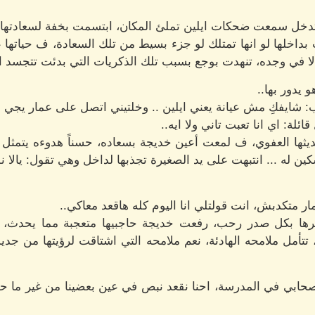
خل سمعت ضحكات ايلين تملئ المكان، ابتسمت بخفة لسعادتها 
داخلها لو انها تمتلك لو جزء بسيط من تلك السعادة، ف حياتها 
لا في وجده، تنهدت بوجع بسبب تلك الذكريات التي بدئت تتجسد ا
 يدور بها..
ب: شايفكِ مش عيانة يعني ايلين .. وخلتيني اتصل على عمار يجي 
ئلة: اي انا تعبت تاني ولا ايه..
ثها العفوي، ف لمعت أعين خديجة بسعاده، حسناً هدوءه يتمثل 
ين له ... انتبهت على يد الصغيرة تجذبها لداخل وهي تقول: يالا نلع
ار متكدبش، انت قولتلي انا اليوم كله هاقعد معاكي..
ها بكل صدر رحب، رفعت خديجة حاجبيها متعجبة مما يحدث، ج
تأمل ملامحه الهادئة، نعم ملامحه التي اشتاقت لرؤيتها من جديد 
 أصحابي في المدرسة، احنا نقعد نبص في عين بعضينا من غير ما ح