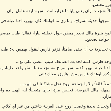
هزر معلش..
اً بتعجب: ازاي يعني ياباشا هزار، انت مش شايفه عامل ازاي..
موجهاً حديثه لسراج: وانا زي ما قولتلك كان بيهزر، احنا عيلة في
مح بنبرة مالك تحذير مبطن حول خطبته بيارا، فقال: طيب يمضي 
، خواف بصحيح.
 تحذيرية ب أن يبقى صامتاً، فزفر فارس ليقول بهمس له: طب
بوجه فارس، انتبه لحديث الضابط: طيب امضي على تع...
، احنا عيلة بنهزر كده، بس سراج مستجد معانا مش واخد علينا، و
كده اوعدك فارس مش هايهزر معاك تاني..
قائلاً: يالا يا جماعة نروح نحل مشاكلنا في البيت..
 يمهله مالك الفرصة، فجلس مرة اخرى متعجباً: ايه الهبل ده و
ار...
ً وتحدث بحدة وغضب: روح على العربية بتاعتي من غير اي كلام.