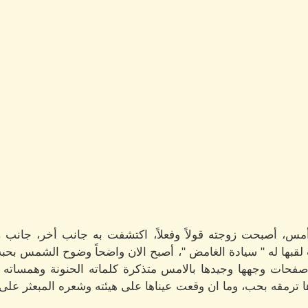
س، أصبحت زوجته قولاً وفعلاً، اكتشفت به جانب أخر، جانب رقي
قبها له " سيادة الغامض "، أصبح الان واضحاً وضوح الشمس بحب
فحات وجهها وجيدها بالامس متذكرة كلماته الحنونة وهمساته ال
رمقه بحب، وما ان وقعت عيناها على هيئته وشعره المبعثر على جب