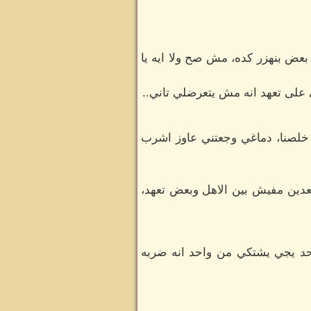
 بعض بنهزر كده، مش صح ولا ايه يا
على تعهد انه مش يتعرضلي تاني..
 خلصنا، دماغي وجعتني عاوز اشرب
بعدين مفيش بين الاهل وبعض تعهد،
احد يجي يشتكي من واحد انه ضربه