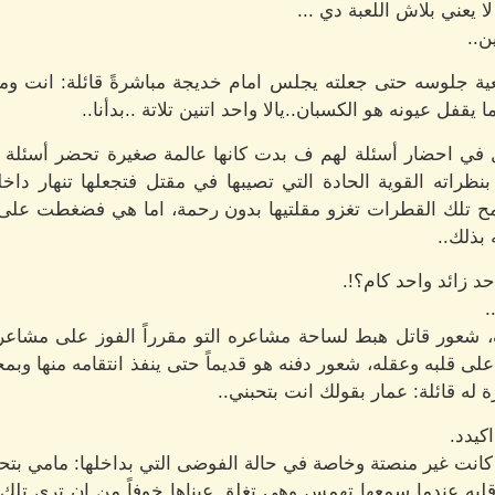
 يعني بلاش اللعبة دي ...
ن..
ية جلوسه حتى جعلته يجلس امام خديجة مباشرةً قائلة: انت وم
قفل عيونه هو الكسبان..يالا واحد اتنين تلاتة ..بدأنا..
ل في احضار أسئلة لهم ف بدت كانها عالمة صغيرة تحضر أسئلة كو
ظراته القوية الحادة التي تصيبها في مقتل فتجعلها تنهار داخ
مح تلك القطرات تغزو مقلتيها بدون رحمة، اما هي فضغطت على شف
 بذلك..
د زائد واحد كام؟!.
.
 شعور قاتل هبط لساحة مشاعره التو مقرراً الفوز على مشاعر 
قلبه وعقله، شعور دفنه هو قديماً حتى ينفذ انتقامه منها وبمج
رة له قائلة: عمار بقولك انت بتحبني..
كيدد.
كانت غير منصتة وخاصة في حالة الفوضى التي بداخلها: مامي بتح
لبه عندما سمعها تهمس وهي تغلق عيناها خوفاً من ان ترى تلك 