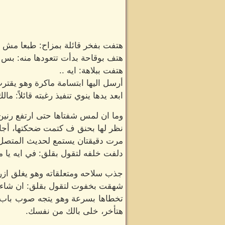
هتفت بفخر قائلة بمزاح: طبعا مش ل
هتف بوقاحة بدأت تتعودها منه: بس ا
هتفت ببلاهة: ايه ..
أرسل اليها ابتسامة ماكرة وهو يقتر
ابعد يدها ينوي تنفيذ رغبته قائلاً: ما
وما ان لمس شفتاها حتى ارتفع رنين 
نظر لها بحنق ف كتمت ضحكتها، أجا
مرت دقيقتان يستمع لحديث المتصل وحا
دلفت خلفه لتقول بقلق: في ايه يا م
جذب سلاحه ومتعلقاته وهو يغلق ازر
شهقت بخفوت لتقول بقلق: ان شاء ال
تخطاها بسرعة وهو يتجه صوب باب ا
هتأخر، خلى بالك من نفسك.