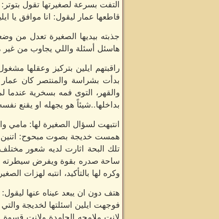
التفت بسرعة لصغيرتها تقول بتوتر: لا
قاطعها عمار ليقول: انا موافق يا ايلي
جذبته بيديها الصغيرة تعدل من وضع
هاسئل أسئلة واللي يجاوب من غير ما ي
راقبتهم ايلين بتركيز وعقلها مشغو
بدأت بشراسة والمنتصر كان عمار بن
والقهر، التوى فمه بسخرية عندما ل
بداخلها..شيئاً هو يجهله او يقنع نفسه
انتبهت لسؤال الصغيرة لها: مامي واح
همست خديجة بصوت مبحوح: اتنين.
تلك البحة اثارت لديه شعور مختلف،
ساحة صدره بقوة ويفرض سيطرته على 
وكره لها بالتأكيد، انتبه لهزات الصغي
هتف دون ان يبعد عيناه عنها ليقول: ا
فوجهت ايلين اسئلتها لخديجة والتي 
لانت ملامحه الجامدة ولانت قسوة ق