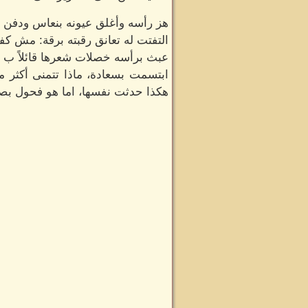
هز رأسه وأغلق عيونه بنعاس ودفن ر
التفتت له تعانق رقبته برقة: مش كف
عبث برأسه خصلات شعرها قائلاً ب 
ابتسمت بسعادة، ماذا تتمنى أكثر م
هكذا حدثت نفسها، اما هو فحول بصره