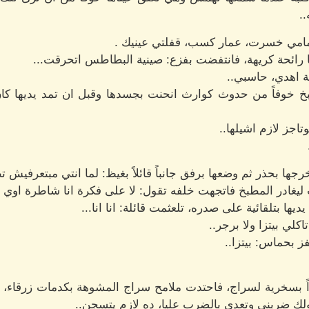
.
امي خسرت، عمار كسب، قفلتي عينيك .
ها رائحة كريهة، فانتفضت بفزع: صينية البطاطس اتحرقت...
جة اهدي، حاسبي..
خ خوفاً من حدوث كوارث انحنت بجسدها وقبل ان تمد يديها كان عم
تاجز لازم اشيلها..
ا بحذر ثم وضعها برفق جانباً قائلاً بغيظ: لما انتي مبتعرفيش ت
ت ليغادر المطبخ فاتجهت خلفه تقول: لا على فكرة انا شاطرة اوي 
ا بتلقائية على صدره، تلعثمت قائلة: انا انا...
كلي بيتزا ولا برجر..
ز بحماس: بيتزا..
 بسخرية لسراج، فاحتدت ملامح سراج المشوهة بكدمات زرقاء، فنهض
قولك ضربني وتعدى بالضرب عليا، ده لازم يتسجن..