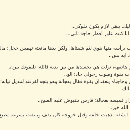
يك، يبقى لازم يكون ملوكي..
نا كنت عاوز افطر حاجة تاني...
ب برأسه منها ينوي لثم شفتاها، ولكن يدها مانعته تهمس خجل: مال
لك ايه بس..
هاتفهه، نزلت هي بجسدها من بين يديه قائلة: تليفونك بيرن.
ب بقوة وصوت رجولي حاد: الو..
جباه ينعقدان بقوة فقال بعجالة وهو يتجه لغرفته لتبديل ثيابه: ا
الك.
ار قميصه بعجالة: فارس مقبوض عليه الصبح..
له خير..
لشقة، ذهبت خلفه وقبل خروجه كان يقف ويلتفت بسرعة يطبع ق