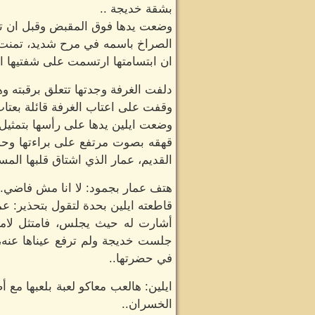
بشقة خديجة ..
وضعت يدها فوق المقبض وقبل ان تد
الصراخ باسمه في مرح شديد، تمنت ب
ان ابتسامتها ارتسمت على شفتيها ا
دلفت الغرفة وجدتها تتعلق برقبته وهو
وقفت على اعتاب الغرفة قائلة بعتا
وضعت ايلين يدها على رأسها بتمثيل قا
قهقه بصوت مرتفع على براءتها وحدي
القديم، عمار الذي اشتاق قلبها المسك
هتف عمار بجمود: لا انا مش فاضي.
قاطعته ايلين بحدة لتقول بتحذير: عم
أشارت له حيث يجلس، فامتثل لامر
جلست خديجة ولم ترفع عيناها عنه، ت
في حضرتها..
ايلين: هالعب معاكو لعبة بلعبها مع
الخسران..