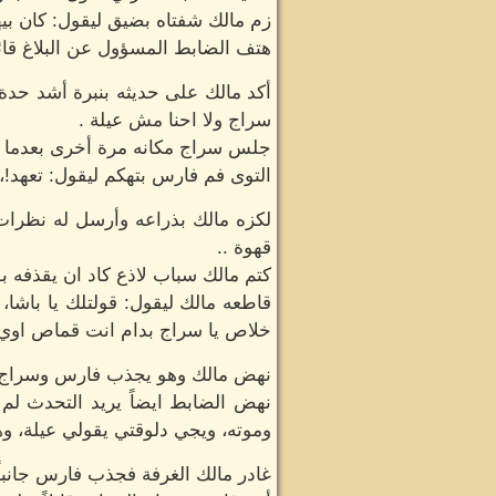
زم مالك شفتاه بضيق ليقول: كان بي
هتف الضابط المسؤول عن البلاغ قائل
أكد مالك على حديثه بنبرة أشد حدة 
سراج ولا احنا مش عيلة .
جلس سراج مكانه مرة أخرى بعدما ل
التوى فم فارس بتهكم ليقول: تعهد!
لكزه مالك بذراعه وأرسل له نظرات
قهوة ..
كتم مالك سباب لاذع كاد ان يقذفه 
قاطعه مالك ليقول: قولتلك يا باشا
خلاص يا سراج بدام انت قماص اوي 
نهض مالك وهو يجذب فارس وسراج معاً 
نهض الضابط ايضاً يريد التحدث لم
وموته، ويجي دلوقتي يقولي عيلة، وهز
غادر مالك الغرفة فجذب فارس جانبا