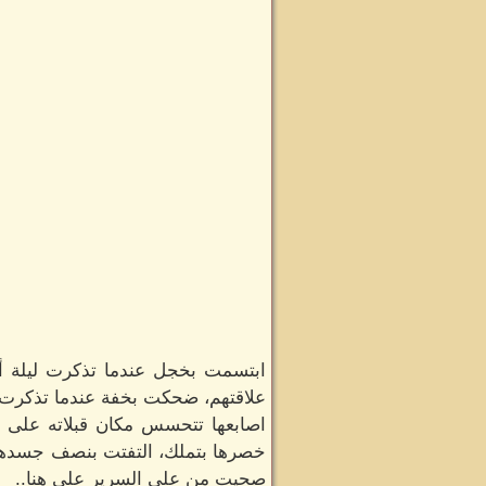
ابتسمت بخجل عندما تذكرت ليلة أم
علاقتهم، ضحكت بخفة عندما تذكرت ل
اصابعها تتحسس مكان قبلاته على ص
خصرها بتملك، التفتت بنصف جسدها ت
صحيت من على السرير على هنا..