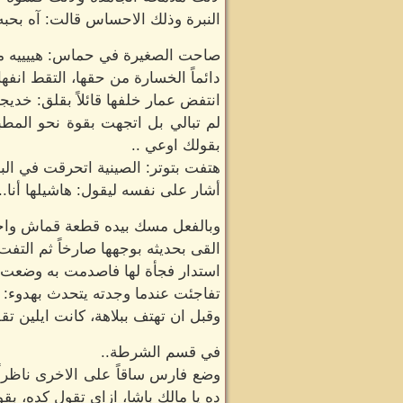
النبرة وذلك الاحساس قالت: آه بحبه.
صاحت الصغيرة في حماس: هييييه م
دائماً الخسارة من حقها، التقط انف
انتفض عمار خلفها قائلاً بقلق: خدي
لم تبالي بل اتجهت بقوة نحو المطب
بقولك اوعي ..
هتفت بتوتر: الصينية اتحرقت في البو
أشار على نفسه ليقول: هاشيلها أنا..
وبالفعل مسك بيده قطعة قماش واخرجه
القى بحديثه بوجهها صارخاً ثم التف
استدار فجأة لها فاصدمت به وضعت يديه
تفاجئت عندما وجدته يتحدث بهدوء: تا
وقبل ان تهتف ببلاهة، كانت ايلين تقف
في قسم الشرطة..
وضع فارس ساقاً على الاخرى ناظراً
ده يا مالك باشا، ازاي تقول كده، ب