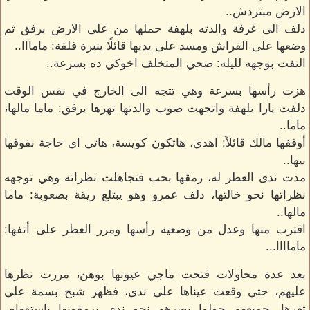
الارض مبتردش..
دلف الى غرفة والدته بلهفة حملها من على الارض برفق ثم
وضعها على الفراش ومسد على يديها قائلًا بنبرة قلقة: مامااا..
التفت بوجهه لليله: صحي المتخلف اخوكي ده بسرعة..
هزت رأسها بسرعة وهي تتجه الى الخارج في نفس الوقت
دلفت يارا بلهفة واتجهت صوب والدتها تهزها برفق: ماما مالها،
ماما..
أوقفها مالك قائلاً: اهدي، هاتكون كويسة، هاتي اي حاجة نفوقها
بيها..
مدت ندى العطر له، رمقها بحب فتجاهلت نظراته وهي توجهه
نظراتها نحو خالتها، دلف عمرو وهو يبتلع ريقة بصعوبة: ماما
مالها..
اقترب منها وعدل من وضعية رأسها ومرر العطر على أنفها:
ماماااا...
بعد عدة محاولات فتحت ماجي عيونها بوهن، مررت نظرها
عليهم، حتى وقعت عيناها على ندى، فظهر شبح بسمة على
ثغرها، جميعهم حولوا بصرهم نحو ندى يرمقونها باستفهام،