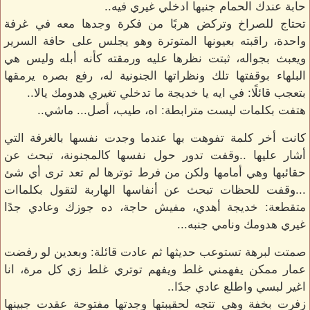
حابة عندك الحمام جنبها ادخلي غيري فيه..
تحتاج للصراخ وتركض هربًا من فكرة وجدها معه في غرفة
واحدة، راقبته بعيونها المتوترة وهو يجلس على حافة السرير
ويعبث بجواله، ثبتت نظرها عليه ورمقته كأنه أبله وليس هي
البلهاء بوقفتها تلك ونظراتها الجنونية له، رفع بصره يرمقها
بتعجب قائلًا: في ايه يا خديجة ما تدخلي تغيري هدومك يالا..
هتفت بكلمات ليست مترابطة: اه، طيب، أصل... ماشي..
كانت أخر كلمة تفوهت بها عندما وجدت نفسها بالغرفة التي
أشار عليها ..وقفت تدور حول نفسها كالمجنونة، تبحث عن
حقائبها وهي أمامها ولكن من فرط توترها لم تعد ترى أي شئ
...وقفت للحظات تبحث عن أنفاسها الهاربة لتقول بكلماات
متقطعة: خديجة أهدي، مفيش حاجة، ده جوزك وعادي جدًا
غيري هدومك ونامي جنبه...
صمتت لبرهة تستوعب حديثها ثم عادت قائلة: وبعدين لو رفضت
عمار ممكن يفهمني غلط ويفهم توتري غلط زي كل مرة، انا
اغير لبسي واطلع عادي جدًا..
زفرت بخفة وهي تتجه لحقيبتها وجدتها مفتوحة عقدت جبينها