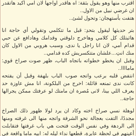
اقترب منها وهو يقول بثقة: اه هاقدر اواجها لان امي اكيد هاتقدر
ان غرضي نبيل من الاول..
هتفت بأستهجان: وتحول لشئ..
بتر حديثها ليقول بتحدِ: قبل ما تتكلمي وتقولي أي حاجة انا
هاثبتلك كل كلامي وهاخرج دلوقتي وقدامك وهادافع عن حبي
قدام أمي، لان انا راجل يا ندى، وسبب هروبي من الاول كان
منك انتِ...علشان متتكسريش كده قدامي..
وقبل ان يخطو خطواته باتجاه الباب، ظهر صوت صراخ قوي:
ماماااا..
انتفض قلبه برعب واتجه صوب الباب بلهفة وقبل أن يفتحه
كانت ندى تمنعه قائلة: اخرج من البلكونة، انا مش عاوزة حد
يعرف اللي بينا، لانى مُصرة ان مامتك لو عرفتك ممكن يجرالها
حاجة..
لوهلة نسي صراخ اخته وكاد ان يرد لولا ظهور ذلك الصراخ
مجددًا، التفت بعجالة نحو الشرفة واتجه منها الى غرفته ومنها
الى الردهة وفي نفس الوقت فتحت هي باب غرفتها فتقابلت
أعينهم في لحظة عابرة، قطعها نداء ليله له: ابيه ماما واقعة في