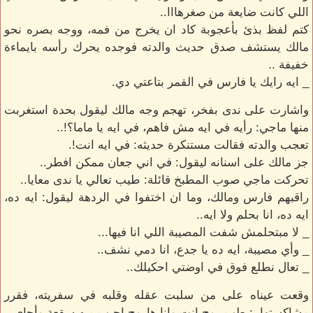
اللي كانت ضايعة من صغرهااا..
كتم لفظ بذئ بأعجوبة كاد ان يخرج من فمه، ووجه بصره نحو
مالك يستشف صدق حديث والدته فوجده يحرك رأسه بايماءة
خفيفة ..
_ ايه رايك يا فارس في القمر بتاعتي دي.
واشارت على ندى بفخر، تهجم وجه مالك ليقول بحدة استغربت
منها ماجي: رأيه في ايه مش فاهم، في ايه يا ماما؟!..
تعجب والدته فقالت مستنكرة حديثه: في ايه انت!.
جز مالك على اسنانه ليقول: في اني جعان ممكن افطر..
تحركت ماجي صوب المطبخ قائلة: طيب تعالي يا ندى معايا..
راقبهم فارس ومالك، وما ان اختفوا في الردهة ليقول: ايه ده،
ايه ده، انا بحلم ولا ايه..
_ لا مبتحلمش شفت المصيبة اللي انا فيها...
_ وأي مصيبة، ايه ده يا جدع، انا دمي نشف..
_ تعال نطلع فوق في اوضتي احكيلك..
وقعت عيناه على من سلبت عقله وقلبه في سفريته، فقرر
مشاكستها..: طب روح انت وانا هاروح اجيب ميه سقعة وأجاي..