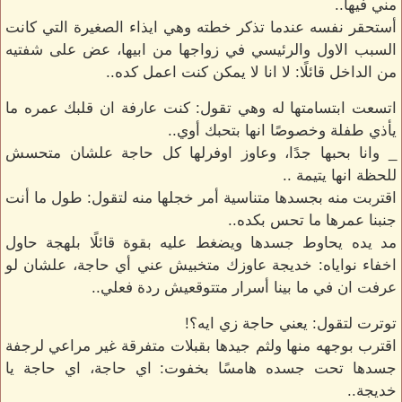
مني فيها..
أستحقر نفسه عندما تذكر خطته وهي ايذاء الصغيرة التي كانت
السبب الاول والرئيسي في زواجها من ابيها، عض على شفتيه
من الداخل قائلًا: لا انا لا يمكن كنت اعمل كده..
اتسعت ابتسامتها له وهي تقول: كنت عارفة ان قلبك عمره ما
يأذي طفلة وخصوصًا انها بتحبك أوي..
_ وانا بحبها جدًا، وعاوز اوفرلها كل حاجة علشان متحسش
للحظة انها يتيمة ..
اقتربت منه بجسدها متناسية أمر خجلها منه لتقول: طول ما أنت
جنبنا عمرها ما تحس بكده..
مد يده يحاوط جسدها ويضغط عليه بقوة قائلًا بلهجة حاول
اخفاء نواياه: خديجة عاوزك متخبيش عني أي حاجة، علشان لو
عرفت ان في ما بينا أسرار متتوقعيش ردة فعلي..
توترت لتقول: يعني حاجة زي ايه؟!
اقترب بوجهه منها ولثم جيدها بقبلات متفرقة غير مراعي لرجفة
جسدها تحت جسده هامسًا بخفوت: اي حاجة، اي حاجة يا
خديجة..