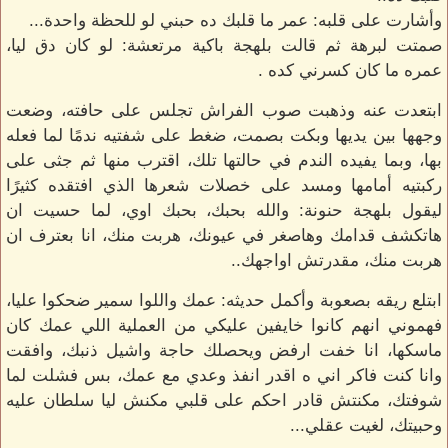
وأشارت على قلبه: عمر ما قلبك ده حبني لو للحظة واحدة...
صمتت لبرهة ثم قالت بلهجة باكية مرتعشة: لو كان دق ليا،
عمره ما كان كسرني كده .
ابتعدت عنه وذهبت صوب الفراش تجلس على حافته، وضعت
وجهها بين يديها وبكت بصمت، ضغط على شفتيه ندمًا لما فعله
بها، وبما يفيده الندم في حالتها تلك، اقترب منها ثم جثى على
ركبتيه أمامها ومسد على خصلات شعرها الذي افتقده كثيرًا
ليقول بلهجة حنونة: والله بحبك، بحبك اوي، لما حسيت ان
هاتكشف قدامك وهاصغر في عيونك، هربت منك، انا بعترف ان
هربت منك، مقدرتش اواجهك..
ابتلع ريقه بصعوبة وأكمل حديثه: عمك واللوا سمير ضحكوا عليا،
فهموني انهم كانوا خايفين عليكي من العملية اللي عمك كان
ماسكها، انا خفت ارفض ويحصلك حاجة واشيل ذنبك، وافقت
وانا كنت فاكر اني ه اقدر انفذ وعدي مع عمك، بس فشلت لما
شوفتك، مكنتش قادر احكم على قلبي مكنش ليا سلطان عليه
وحبيتك، لغيت عقلي...