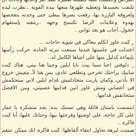
تلتفت بجسدها وتعطيه ظهرها منعها بيده القوية ..نظرت ليده
ولعروقه البارزة بها، رفعت بصرها ببطئ حتى وجدته يتفحصها
بهدوء وعلامات الرضا تكتسح وجهه ..رمقته بإستفهام
خجول..أجاب هو بعد ثواني ..
_ كنت عاوز اتكلم معاكي في شوية حاجات ...
اعتدلت في جلستها عندما سمعت نبرته الجادة، حركت رأسها
بإيماءة كدليل منها على انتباها الكامل له..
_ دلوقتي احنا سبنا بيت بابا ايلين وجينا هنا بيتي، هناك كنت
سايبك براحتك تخرجي وتطلعي عادي، بس هنا لأ، مفيش خروج
الا بأذني، وكمان ياريت متجادلنيش قدام ايلين لاني مبتحكمش
في أعصابي ومش عاوز ابين قدامها عصبيتي، ومن الافضل
منتخانقش قدامها.
ابتسمت بامتنان قائلة وهي تمسك يده: بجد متشكرة يا عمار
على كل حاجة، على اوضتها وفرحتها بيها، وحنانك عليها، أنا كنت
فاكرة ..
صمتت لبرهة تحاول انتقاء ألفاظها: كنت فاكرة انك ممكن تنتقم