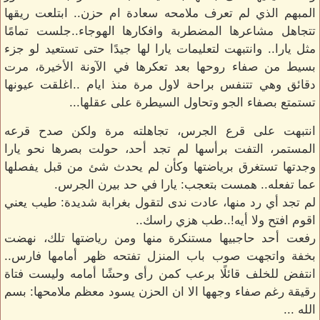
المبهم الذي لم تعرف ملامحه سعادة ام حزن.. ابتلعت ريقها
تتجاهل مشاعرها المضطربة وافكارها الهوجاء..جلست تمامًا
مثل يارا.. وانتبهت لتعليمات يارا لها جيدًا حتى تستعيد لو جزء
بسيط من صفاء روحها بعد تعكرها في الآونة الأخيرة، مرت
دقائق وهي تتنفس براحة لاول مرة منذ ايام ..اغلقت عيونها
تستمتع بصفاء الجو وتحاول السيطرة على عقلها...
انتبهت على قرع الجرس، تجاهلته مرة ولكن صدح قرعه
المستمر، التفت برأسها لم تجد أحد، حولت بصرها نحو يارا
وجدتها تستغرق برياضتها وكأن لم يحدث شئ من قبل يفصلها
عما تفعله.. همست بتعجب: يارا في حد بيرن الجرس.
لم تجد أي رد منها، عادت ندى لتقول بغرابة شديدة: طيب يعني
اقوم افتح ولا أيه!..طب هزي راسك..
رفعت أحد حاجبيها مستنكرة منها ومن رياضتها تلك، نهضت
بخفة واتجهت صوب باب المنزل تفتحه ظهر أمامها فارس..
انتفض للخلف قائلًا برعب كمن رأى وحشًا أمامه وليست فتاة
رقيقة رغم صفاء وجهها الا ان الحزن يسود معظم ملامحها: بسم
الله ...