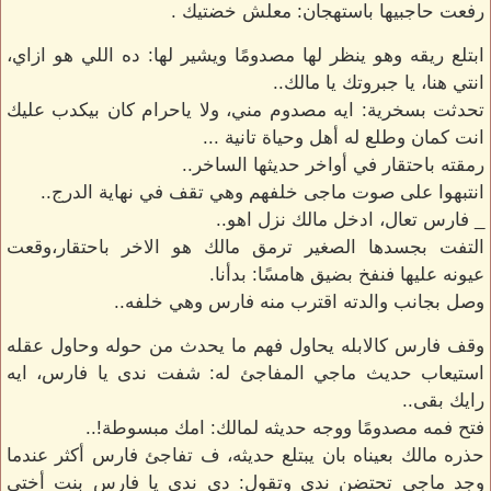
رفعت حاجبيها باستهجان: معلش خضتيك .
ابتلع ريقه وهو ينظر لها مصدومًا ويشير لها: ده اللي هو ازاي،
انتي هنا، يا جبروتك يا مالك..
تحدثت بسخرية: ايه مصدوم مني، ولا ياحرام كان بيكدب عليك
انت كمان وطلع له أهل وحياة تانية ...
رمقته باحتقار في أواخر حديثها الساخر..
انتبهوا على صوت ماجى خلفهم وهي تقف في نهاية الدرج..
_ فارس تعال، ادخل مالك نزل اهو..
التفت بجسدها الصغير ترمق مالك هو الاخر باحتقار،وقعت
عيونه عليها فنفخ بضيق هامسًا: بدأنا.
وصل بجانب والدته اقترب منه فارس وهي خلفه..
وقف فارس كالابله يحاول فهم ما يحدث من حوله وحاول عقله
استيعاب حديث ماجي المفاجئ له: شفت ندى يا فارس، ايه
رايك بقى..
فتح فمه مصدومًا ووجه حديثه لمالك: امك مبسوطة!..
حذره مالك بعيناه بان يبتلع حديثه، ف تفاجئ فارس أكثر عندما
وجد ماجي تحتضن ندى وتقول: دي ندى يا فارس بنت أختي