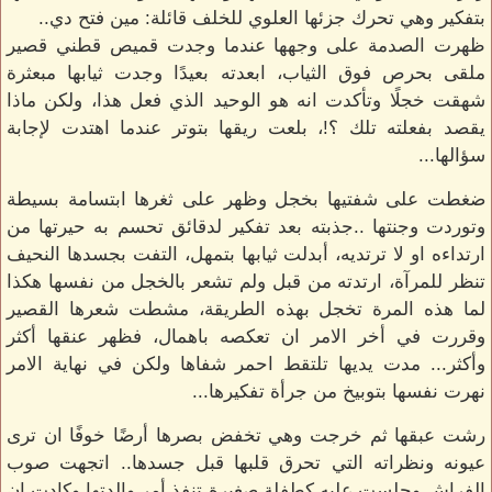
بتفكير وهي تحرك جزئها العلوي للخلف قائلة: مين فتح دي..
ظهرت الصدمة على وجهها عندما وجدت قميص قطني قصير
ملقى بحرص فوق الثياب، ابعدته بعيدًا وجدت ثيابها مبعثرة
شهقت خجلًا وتأكدت انه هو الوحيد الذي فعل هذا، ولكن ماذا
يقصد بفعلته تلك ؟!، بلعت ريقها بتوتر عندما اهتدت لإجابة
سؤالها...
ضغطت على شفتيها بخجل وظهر على ثغرها ابتسامة بسيطة
وتوردت وجنتها ..جذبته بعد تفكير لدقائق تحسم به حيرتها من
ارتداءه او لا ترتديه، أبدلت ثيابها بتمهل، التفت بجسدها النحيف
تنظر للمرآة، ارتدته من قبل ولم تشعر بالخجل من نفسها هكذا
لما هذه المرة تخجل بهذه الطريقة، مشطت شعرها القصير
وقررت في أخر الامر ان تعكصه باهمال، فظهر عنقها أكثر
وأكثر... مدت يديها تلتقط احمر شفاها ولكن في نهاية الامر
نهرت نفسها بتوبيخ من جرأة تفكيرها...
رشت عبقها ثم خرجت وهي تخفض بصرها أرضًا خوفًا ان ترى
عيونه ونظراته التي تحرق قلبها قبل جسدها.. اتجهت صوب
الفراش وجلست عليه كطفلة صغيرة تنفذ أمر والدتها وكادت ان