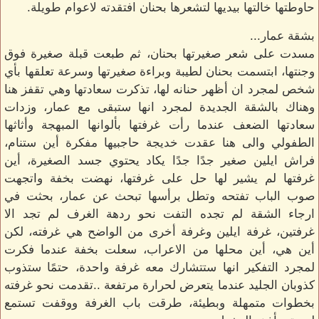
حاوطتها خالتها بيديها لتشعرها بحنان افتقدته لاعوام طويلة.
بشقة عمار...
مسدت على شعر صغيرتها بحنان، ثم طبعت قبلة صغيرة فوق
وجنتها، ابتسمت بحنان لطيبة وبراءة صغيرتها وسرعة تعلقها بأي
شخص لمجرد ان أظهر حنانه لها، تذكرت سعادتها وهي تقفز هنا
وهناك بالشقة الجديدة لمجرد انها ستبقى مع عمار، وزدات
سعادتها الضعف عندما رأت غرفتها بألوانها المبهجة وأثاثها
الطفولي والى هنا عقدت خديجة حاجبيها مفكرة أين ستنام،
فراش ايلين صغير جدًا جدًا يكاد يحتوي جسد الصغيرة، أين
غرفتها لم يشير لها حل على غرفتها، نهضت بخفة واتجهت
صوب الباب تفتحه وتطل برأسها تبحث عن عمار، بحثت في
ارجاء الشقة لم تجده التفت نحو ردهة الغرف لم تجد الا
غرفتين، غرفة ايلين وغرفة أخرى من الواضح هي غرفته، لكن
أين هي، أين محلها من الاعراب، سعلت بخفة عندما فكرت
لمجرد التفكير انها ستتشارك معه غرفة واحدة، حتمًا ستذوب
كذوبان الجليد عندما يتعرض لحرارة مرتفعة ..تقدمت نحو غرفته
بخطوات متمهلة وبطيئة، طرقت باب الغرفة ووقفت تستمع