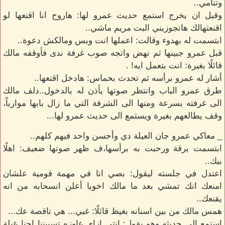
وتنامي..
وقبل ان يخرج استمع حديث عمرو لها: هاروح انا اقنعها لو
اقنعتهالك هاتجوزيني البت مريم ماشي..
ابتسمت له بهدوء وقالت: اعملها انت وبس ومالكش دعوة..
قبل عمرو جبينها ثم نهض واتجه صوب غرفة ندى فأوقفه مالك
قائلًا بغيرة: انت بتعمل ايه! .
أشار له عمرو برأسه ثم تحدث بحماس: هادخل اقنعها..
طرق عمرو الباب وانتظر صوتها يأذن له بالدخول..دلف مالك
الى غرفته بسرعة ومنها الى الشرفة التي ما زال بابها موارباً،
وقف يطالعهم بغيرة ويستمع الى حديث عمرو لها...
_ معاكي عمرو جان العيلة دي وأحسن واحد فيهم كلهم..
ابتسمت برقة ورحبت به برأسها،ف ظهر صوتها ضعيف: اهلًا
بيك..
اعتدل في جلسته ليقول: بصي انا في مهمة قومية علشان
امنعك انك تمشي بعد ما مالك اخويا أعلن انسحابه من انه
يقنعك..
همس مالك من بين اسنانه بغيظ قائلًا: غبي... هي ناقصة عك...
استمع الى حديثه وهو يقول: انتي ازاي عاوزه تسبيننا احنا عيلة