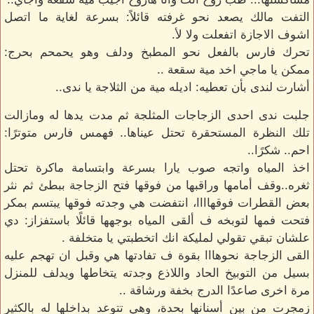
التفت مالك يصعد نحو غرفته قائلاً: بسرعة لغاية ما اتصل
اشوف الاجازة اتفعلت ولا لأ.
تحرك فارس بالفعل نحو المطبخ ودلف وهو يحمحم بحرج:
ممكن يا ماجي اخد مية سقعة ..
أشارت لندى بأن تعطيه: اديله مية من الثلاجة يا ندى..
جلبت ندى احدى الزجاجات المثلجة ثم مدت يدها له ومازالت
تلك النظرة المستحقرة تحتل عيناها.. فهمس فارس متوترًا:
احم.. شكرًا..
اخذ المياه واتجه صوب يارا بسرعة وابتسامة ماكرة تحتل
ثغره..وقف أمامها وراقبها من فوقها فتح الزجاجة ببطئ ثم نثر
بعض القطرات فوقهاااا، انتفضت هي وجدته فوقها يبتسم بمكر
فتحت فمها لتوبخه ف ألقى المياه بوجهها قائلًا باستفزاز: دي
علشان تبقي تقولي لمليكة انك اتخطبتي يا متخلفة .
القى الزجاجة نحوهااا بقوة ف تفادتها هي وقبل ان تهجم عليه
بسيل من التوبيخ الحاد واللاذع وجدته يتخاطها ويدلف للمنزل
مرة اخرى صاعدًا الدرج بخفة ورشاقة ..
زمجرت من بين أسنانها بحدة، وهي تتوعد بداخلها له بالكثير