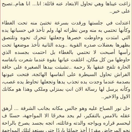
زاغت عيناها وهي تحاول الابتعاد عنه قائلة: انا... انا هنام..تصبح
على خير..
اعتدلت في جلستها ورقدت بسرعة تختبئ منه تحت الغطاء
وكأنها تحتمي به منه ومن نظراته لها، ولم تأخذ في حسبانها يده
التي امتدت وحاوطت خصرها وجعلتها تتحرك نحوه وتلتصق
بظهرها بعضلات صدره القوية ..ويده الثانية تأخذ موضعها تحت
رأسها أصبحت لا تحتمي بالغطاء بل احتمت بجسده الذي
حاوطها من كل مكان، اغلقت عيانها بقوة عندما شعرت بانفاسه
الحارة تلفح عنقها بلا رحمة ..تشبثت بيدها الصغيرة على حافة
الفراش تحاول السيطرة على أنفاسها الهائجة، فتحت عيونها
بصدمة عندما وجدت يده تجذب يدها وتجعلها تحاوط يده غصب،
وكأنه يرسل لها رسالة الان انتِ بمنزلي وملكي وهذا هو مكانك
الاول والاخير..
حل نور الصباح عليه وهو جالس مكانه بجانب الشرفة ... أرهق
عقله بالامس بالتفكير، لم يجد مخرجًا الا المواجهة، حسنًا ف
ليحسم قراره ويواجه والدته وعائلته، اتجه بجسد يصرخ بالراحة
نحو المرحاض مقررًا أخذ حمامًا باردًا حتى يستعد لتلك المواجهة