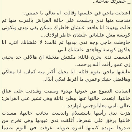
_ حضرتك صاحية..
اعتدلت ماجي في جلستها وقالت: آه تعالي يا حبيبتي..
تقدمت منها ندى وجلست على حافة الفراش بالقرب منها ثم
قالت بهدوء: انا هاقعد علشان خاطرك ممكن بقى تهدي وتكوني
كويسة مش علشاني علشان خاطر اولادك...
حاوطت ماجي وجه ندى بيديها ثم قالت: لا علشانك انتي، انا
هاكون كويسة وهاهدى علشانك انتي.
ابتسمت ندى بحزن قائلة: مكنتش متخيلة ان هالاقي حد يحبني
زي عمو رأفت الله يرحمه..
عانقتها ماجي بقوة قائلة: انا بحبك أكتر منه كمان، انا معاكي
وهافضل جنبك وعمري ما أفرط فيكي أبدًا..
انسابت الدموع من عيونها بهدوء وصمت وشددت على عناق
خالتها، ابتعدت خالتها عنها ببطئ قائلة وهي تشير على الفراش:
تعالي نامي معايا وجنبي انهارده...
هزت ندى رأسها باستسلام واندست بجانب خالتها، مسدت
خالتها برفق على شعرها، أغلقت ندى عيونها وهي تخرج من
صدرها تنهيدة كتمتها لفترة طويلة...غرقت في النوم عندما