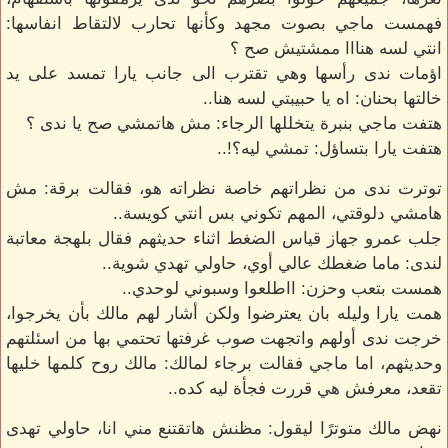
فهمست ماجي بصوت مجهد وكأنها تحارب لالتقاط انفاسها:
انتي لسه هنااا ممشتيش صح ؟
اؤمات ندى رأسها وهي تقترب الى جانب يارا تمسد على يد
خالتها بحنان: اه يا حبيبتي لسه هنا..
هتفت ماجي بنبرة يتخللها الرجاء: مش هاتمشي صح يا ندى ؟
هتفت يارا بتساؤل: تمشي ليه؟!..
توترت ندى من نظراتهم خاصة نظراته هو، فقالت برقة: مش
هامشي دلوقتي، المهم تكوني بس انتي كويسة..
جلب عمرو جهاز قياس الضغط اثناء حديثهم فقال بلهجة معاتبة
لندى: ماما ضغطك عالي أوي، حاولي تهدي شوية..
همست بتعب وحزن: ااطلعوا وسبوني لوحدي..
همت يارا وليله بان يعترضوا ولكن أشار لهم مالك بأن يخرجوا،
خرجت ندى أولهم واتجهت صوب غرفتها تحتمي بها من اسئلتهم
وحديثهم، اما ماجي فقالت برجاء لمالك: مالك روح كلمها خليها
تقعد، معرفش هي قررت فجأة ليه كده..
نهض مالك متوترًا ليقول: مظنش هاتقتنع مني انا، حاولي تهدى