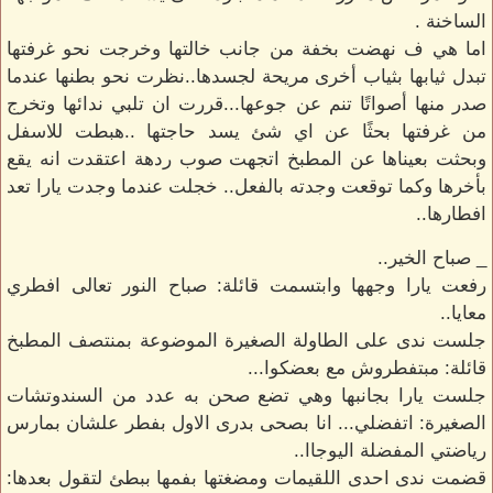
الساخنة .
اما هي ف نهضت بخفة من جانب خالتها وخرجت نحو غرفتها
تبدل ثيابها بثياب أخرى مريحة لجسدها..نظرت نحو بطنها عندما
صدر منها أصواتًا تنم عن جوعها...قررت ان تلبي ندائها وتخرج
من غرفتها بحثًا عن اي شئ يسد حاجتها ..هبطت للاسفل
وبحثت بعيناها عن المطبخ اتجهت صوب ردهة اعتقدت انه يقع
بأخرها وكما توقعت وجدته بالفعل.. خجلت عندما وجدت يارا تعد
افطارها..
_ صباح الخير..
رفعت يارا وجهها وابتسمت قائلة: صباح النور تعالى افطري
معايا..
جلست ندى على الطاولة الصغيرة الموضوعة بمنتصف المطبخ
قائلة: مبتفطروش مع بعضكوا...
جلست يارا بجانبها وهي تضع صحن به عدد من السندوتشات
الصغيرة: اتفضلي... انا بصحى بدرى الاول بفطر علشان بمارس
رياضتي المفضلة اليوجاا..
قضمت ندى احدى اللقيمات ومضغتها بفمها ببطئ لتقول بعدها: