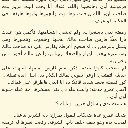
فرفوشة أوي وهاتحبينا والله، عندك أنا بحب البت مريم بنت
صاحب ابويا الله يرحمه، وهاموت واتجوزها وابوها هايقف في
الحكاية لو عرف..
رمقته ندى باستغراب، ولم تختفي ابتسامتها، فأكمل هو: عندك
يارا مثلًا فارس صاحب مالك بيحبها وهيموت ويتجوزها وهي
بتمثل وبترفض ... اه صحيح أعرفك بفارس بقى ده صاحب مالك
بس غيره بيحب الهزار والضحك زيينا بردوا غير مالك أخويا مش
رخم زيه..
لم تتعجب كثيرًا عندما ذكر اسم فارس أمامها، انتبهت على
حديثه التمثيلي: اوعي تقولي لمالك الكلام ده، اصل ايده تقيلة...
كور قبضته بغيظ شديد قائلًا: ده انا ايدي هاطرقع على قفاك..
أكمل عمرو حديثه: والبت ليله دي بقى مسخرة، احنا عيلة حبوبة
أوي أوي..
همست ندى بتساؤل حزين: ومالك ؟!.
ضحك عمرو عدة ضحكات ليقول بمزاح: ده الشرير بتاعنا...
لمحت يده وهو يقف خلف باب الشرفة، رفعت نظرها له ترمقه