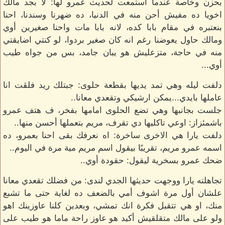
بحزن وخاصة عندما استمعت لحديث عمرو لها: لا بجد مالك
اخويا ده مفيش أحن منه في الدنيا، ده ضهرنا وسندنا، احنا
بنعتبره في مقام بابا كده، لانه بابا مات واحنا صغيرين أوي
ومالك حاول يعوضنا رغم انه كان صغير بردوا، لو كنتي اضايقتي
منه في حاجة، متزعليش هو يبان جامد، بس من جواه طيب
أوي...
دلفت ليله وهي تمد يديها بقطعة حلوى: جبتلك ريد فلڤت انا
عاملها بايدي...يمكن ارشيكي وتقعدي معانا..
جلست بجانبها وهي تضع الحلوى امامها بفخر، ف هتف عمرو
باشمئزاز: اوعي تاكليها دي تقرف، مريم بتعملها أحسن منها..
دلفت يارا هي الاخرى ساخرة: اه نعرفك بقى احنا بعمرو، ده
اسمه عمرو مريم، تقريبًا بيقول اسم مريم مية مرة في اليوم..
ضحك عمرو بسخرية ليقول: حقودة أوي..
تجاهلته يارا ووجهت حديثها الجدي لندى: من فضلك تقعدي معانا
علشان أول مرة اشوف أمي بالضعف ده لغاية حتى ما تشبع
منك، او هي تتقبل فكرة انك تمشي، وبعدين كلنا عاوزينك اهو
ولو على مالك متقلقيش أكيد هو عاوز راحة ماما هو طيب على