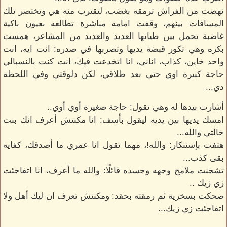
نهضت من الفراش ترمقه بغضب، لتقترب منه هي وتختصر تلك
المسافات بينهم، وقفت امامه مباشرة تطالعه بعيون باكية
غاضبة تحمل بين طياتها العديد والعديد من المشاعر، همست
بكره وهي تكور قبضة يديها وتضربها في صدره: انت ايه، انت
واحد خاين، كذاب، اناني، انا اتخدعت فيك، انت كنت بالنسبالي
حاجة كبيرة اوي حتى بعد طلاقي، لكن دلوقتي وفي اللحظة
دي...
أشارت بيدها له وهي تقول: حاجة صغيرة أوي أوي..
امسك يديها بين يديه ليقول بأسف: انا مكنتش أعرف انك بنت
خالتي والله...
هتفت بإستنكار: والله!، مهما تقول انا عمري ما أصدقك، كفايه
بقى كذب...
تشجنت ملامح وجهه وجسده قائلًا: والله ما أعرف، انا اتفاجئت
زي زيك ..
ضحكت بسخرية ثم رمقته بحقد: ومكنتش تعرف ان ليك أهل ولا
اتفاجئت زي زيك...