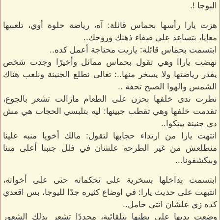
اليوجا !.
هزت يارا رأسها بحماس قائلة: آه، رياضة حلوة أوي، تلعبيها
معايا، بتساعد على صفاء ذهنك وروحك..
ابتسمت بحماس قائلة: ياريت محتاجة أعمل كده..
نهضت ياراا وهي تقول بحماس مماثل وأخيرًا وجدت شخص
يقدر رياضتها ولا يسخر منها..: تعالى نطلع الجنينة ونلعب هناك
الشمس والهوا الصبح تحفة ..
نظرت ندى خلفها بحزن على الطعام مازالت تشعر بالجوع،
تقدمت خلفها وهي تقطب جبينها: ليه بتلبسي الحجاب هي مش
دي جنينة بيتكوا..
انتهت يارا من ارتداء حجابها لتقول: مالك أخويا منبه علينا
منطلعش من غير الطرحة علشان في فلل جنبنا أعلى مننا
وبيكشفونا...
ابتسمت بداخلها بسخرية على تحكماته حتى على أخواته،
انتبهت على حديث يارا: في اوضاع كثيره جدًا لليوجا، بس اقعدي
كده زي علشان انتي حامل..
وضعت يديها على بطنها بتلقائية، مجددًا تشعر بذلك الشعور