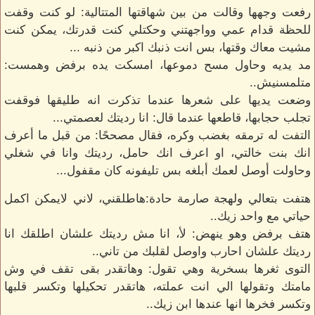
رفعت وجهها وقالت من بين شهاقتها المتتالية: لو كنت وقفت
للحظة قدام عمي وواجهتني وحكتلي كنت قدرتك، يمكن كنت
مشيت معاك وقتها، بس انت ذنبك اكبر من ذنبه ...
مد يديه وحاول مسح دموعها، امسكت يده برفض وهمست:
متلمسنيش..
وضعت يديها على شعرها عندما تذكرت انه طليقها فوقفت
تجلب حجابها، قاطعها عندما قال: انا رديتك لعصمتي...
التفت له ترمقه بغضب وكره، فقال مصححًا: من قبل ما أعرف
انك بنت خالتي، او اعرف انك حامل، رديتك وانا في شغلي
وحاولت أوصل لعمك أبلغه بس تليفونه كان مقفول...
هتفت بتعالي ولهجة صارمة حادة:هاطلقني، لاني لايمكن اكمل
حياتي مع واحد زيك..
هتف برفض وهو ينهض: لأ، انا مش رديتك علشان اطلقك انا
رديتك علشان احارب واوصل لقلبك من تاني..
التوى ثغرها بسخرية وهي تقول: وهاتقدر بقى تقف في وش
مامتك وتقولها الي انت عملته، هاتقدر تحكيلها وتكسر قلبها
وتكسر فخرها انها عندها ابن زيك..