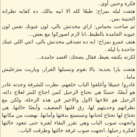
فكرة وحنين أوي..
هتفت ليله بمزاح: طبعًا كله الا ابيه مالك، ده كفايه نظراته
الحنينة بس..
ثم صاحت بحماس: ازاي مخدتش بالي، لون عيونك نفس لون
عيونه الجامدة بالظبط..انا لازم اصوركوا مع بعض...
هتف عمرو بمزاح: ايه ده تصدقي مخدتش بالي، انتي اللي عينك
جاحدة يا ليلة..
لكزته بكتفه بغيظ، فقال بضحك: اقصد جامدة...
هتفت يارا بجدية: يالا نقوم ونسبلها القرار، وياريت متزعليش
ماما..
غادروا جميعًا وأغلقوا الباب خلفهم، نظرت للشرفة وجدته غادر
هو أيضًا، حسنًا هي تحتاج الرحيل كمن احتاج للبتر لعلاج دائه،
الرحيل هو علاجها الاول والاخير في هذه الرحلة، ولكن مع
نظراتهم وحديثهم لها، رق قلبها الضعيف، وأيضًا خالتها، هي
تحتاج لها تحتاج لحنانها وتستمتع بدفئها وأمانها، نهضت من مكانها
واتجهت صوب الباب وهي تقرر البقاء لفترة حتى تتعود خالتها
لفكرة رحيلها..اتجهت صوب غرفة خالتها وطرقت الباب..