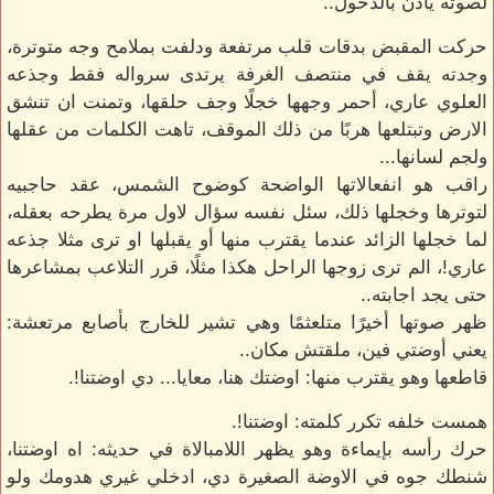
لصوته يأذن بالدخول..
حركت المقبض بدقات قلب مرتفعة ودلفت بملامح وجه متوترة،
وجدته يقف في منتصف الغرفة يرتدى سرواله فقط وجذعه
العلوي عاري، أحمر وجهها خجلًا وجف حلقها، وتمنت ان تنشق
الارض وتبتلعها هربًا من ذلك الموقف، تاهت الكلمات من عقلها
ولجم لسانها...
راقب هو انفعالاتها الواضحة كوضوح الشمس، عقد حاجبيه
لتوترها وخجلها ذلك، سئل نفسه سؤال لاول مرة يطرحه بعقله،
لما خجلها الزائد عندما يقترب منها أو يقبلها او ترى مثلا جذعه
عاري!، الم ترى زوجها الراحل هكذا مثلًا، قرر التلاعب بمشاعرها
حتى يجد اجابته..
ظهر صوتها أخيرًا متلعثمًا وهي تشير للخارج بأصابع مرتعشة:
يعني أوضتي فين، ملقتش مكان..
قاطعها وهو يقترب منها: اوضتك هنا، معايا... دي اوضتنا!.
همست خلفه تكرر كلمته: اوضتنا!.
حرك رأسه بإيماءة وهو يظهر اللامبالاة في حديثه: اه اوضتنا،
شنطك جوه في الاوضة الصغيرة دي، ادخلي غيري هدومك ولو