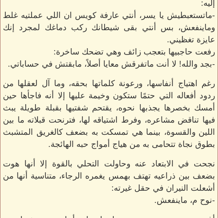
إليه:
-ماتستعبطيش يا يسر، أنتي عارفة كويس ان اللي عملتيه غلط
وماينفعش، بس أنتي بقى شيطانك ركب دماغك لمجرد إنك
عايزة تغظيني.
رفعت حاجبيها بتعجب زائف وهي تضحك ساخرة:
-بجد والله! لا أنت ماتفرقش معايا أصلاً، مابقتش في حساباتي.
رغم اهتياج أنفاسها، ورعونة كلماتها بحقه، وما آل لعقلها من
ردود أفعاله التي حتمًا ستكون وخيمة عليها إلا أنه فاجأها حين
أمسك بخصرها يجذبها نحوه، يقتحم شفتيها بقبلة طويلة يبث
فيها تناقض مشاعره، وفرط اشتياقه لها، فترنحت قبلاته ما بين
اللين والقسوة، بينما هي تمسكت به بضعف كالغريق المتشبث
بطوق نجاة تتحامى به من هياج أمواج حبه الهائجة.
نجحت في الابتعاد عنه وحاولت التحلي بالقوة إلا أنها هوت
بضعف بين ذراعيه تهتف بهمس يغمره الرجاء، متناسية أنها من
أشعلت النيران في حقل غيرته:
-نوح م، ماينفعش.