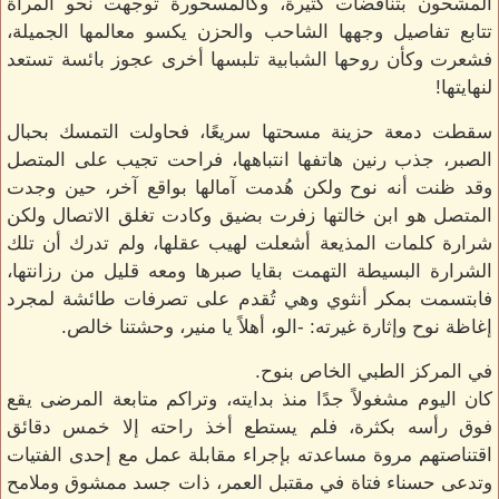
المشحون بتناقضات كثيرة، وكالمسحورة توجهت نحو المرآة
تتابع تفاصيل وجهها الشاحب والحزن يكسو معالمها الجميلة،
فشعرت وكأن روحها الشبابية تلبسها أخرى عجوز بائسة تستعد
لنهايتها!
سقطت دمعة حزينة مسحتها سريعًا، فحاولت التمسك بحبال
الصبر، جذب رنين هاتفها انتباهها، فراحت تجيب على المتصل
وقد ظنت أنه نوح ولكن هُدمت آمالها بواقع آخر، حين وجدت
المتصل هو ابن خالتها زفرت بضيق وكادت تغلق الاتصال ولكن
شرارة كلمات المذيعة أشعلت لهيب عقلها، ولم تدرك أن تلك
الشرارة البسيطة التهمت بقايا صبرها ومعه قليل من رزانتها،
فابتسمت بمكر أنثوي وهي تُقدم على تصرفات طائشة لمجرد
إغاظة نوح وإثارة غيرته: -الو، أهلاً يا منير، وحشتنا خالص.
في المركز الطبي الخاص بنوح.
كان اليوم مشغولاً جدًا منذ بدايته، وتراكم متابعة المرضى يقع
فوق رأسه بكثرة، فلم يستطع أخذ راحته إلا خمس دقائق
اقتناصتهم مروة مساعدته بإجراء مقابلة عمل مع إحدى الفتيات
وتدعى حسناء فتاة في مقتبل العمر، ذات جسد ممشوق وملامح