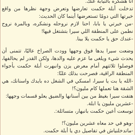
أنا هشكره بالنيابة عنك.
تدخلت أبلة حكمت تعارضها وتعرض وجهة نظرها من واقع
خبرتها التي دومًا تستعرضها أينما كان الحديث:
-من خبرتي يا بابا، احنا لازم نروحله ونشكره، وبالمرة نروح
نطمن على المنطقة اللي سيرا بتشتغل فيها!
-عندك حق يا حكمت يلا بينا.
وضعت سيرا يدها فوق وجهها وودت الصراخ عاليًا، تتمنى أن
يحدث شيء ويلغى ما عزم عليه والدها، ولكن القدر لم يحالفها،
فوصلوا ثلاثتهم أمام معرض يزن وانبهرت أبلة حكمت بأجواء
المنطقة الراقية، فصرحت بذلك علنًا:
-الله يا بت يا سيرا، امسكي في الشغل ده بايدك واسنانك، هي
الشقة هنا تعملها كام مليون؟!
هتفت سيرا بغيظ من بين أسنانها والضيق يعلو قسمات وجهها:
-عشرين مليون يا ابلة.
توسعت أعين حكمت بانبهار، متسائلة:.
-وهو في حد معاه عشرين مليون؟!
-ماتدخلنياش في تفاصيل دي يا أبلة حكمت.