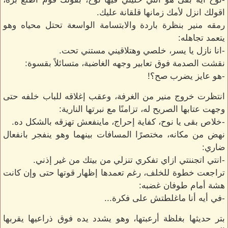
اقولك انزل لأمك زمانها قلقانة عليك.
رمقه منير بنظرة باردة والابتسامة الواسعة تحتل محياه وهو
يتعمد تجاهله:
-انا نازل يا يسر، خلصي وهتلاقيني مستني تحت.
نقشت الصدمة فوق تعابير وجهه الغاضبة، متسائلاً بقسوة:
-هو عايز يضرب صح؟!
انتظرت خروج منير من الغرفة، وعقب إغلاقه للباب خلفه حتى
وجهت عتابها الصريح له، تزامنًا مع نبرتها النارية:
-خلاص بقى يا نوح، كفاية إحراج، ماينفعش تهزقه بالشكل ده.
نهض من مكانه، مختصرًا المسافات بينهما وهو ينفجر بانفعال
ضاري:
-انتي اتجننتي ازاي تفكري تنزلي من بيتك من غير إذني.
تراجعت خطوة للخلف، رغم تعمدها إظهار قوتها حتى وإن كانت
هشة أمام طوفان غضبه:
-في أيه أنا ماغلطتش على فكرة...
بتر حديثها بغلظة أرعبتها، وهو يشدد يده فوق ذراعيها يقربها