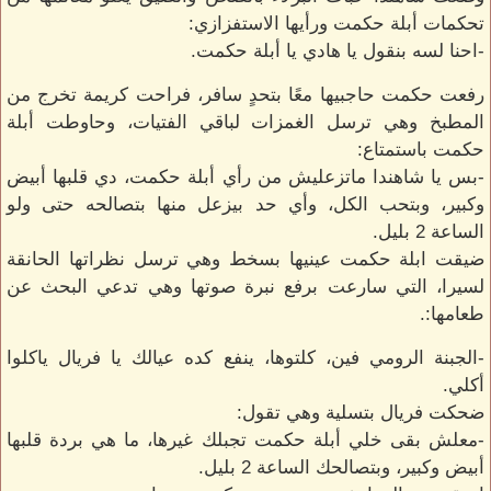
تحكمات أبلة حكمت ورأيها الاستفزازي:
-احنا لسه بنقول يا هادي يا أبلة حكمت.
رفعت حكمت حاجبيها معًا بتحدٍ سافر، فراحت كريمة تخرج من
المطبخ وهي ترسل الغمزات لباقي الفتيات، وحاوطت أبلة
حكمت باستمتاع:
-بس يا شاهندا ماتزعليش من رأي أبلة حكمت، دي قلبها أبيض
وكبير، وبتحب الكل، وأي حد بيزعل منها بتصالحه حتى ولو
الساعة 2 بليل.
ضيقت ابلة حكمت عينيها بسخط وهي ترسل نظراتها الحانقة
لسيرا، التي سارعت برفع نبرة صوتها وهي تدعي البحث عن
طعامها:.
-الجبنة الرومي فين، كلتوها، ينفع كده عيالك يا فريال ياكلوا
أكلي.
ضحكت فريال بتسلية وهي تقول:
-معلش بقى خلي أبلة حكمت تجبلك غيرها، ما هي بردة قلبها
أبيض وكبير، وبتصالحك الساعة 2 بليل.