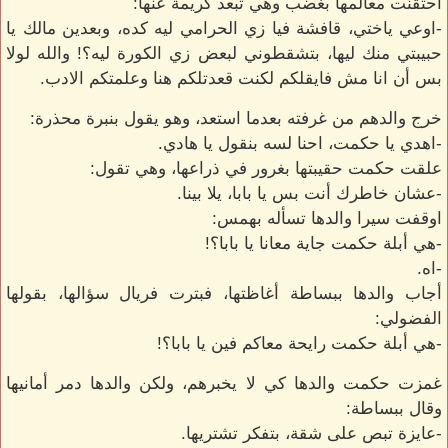
احتقنت معالمها بغضب وهي تبعد كريمة عنها:
-اوعي ياختي، قافشة فيا زي الحرامي ليه كده، وبعدين مالك يا
حبيبتي منك ليها، بتشقطوني لبعض زي الكورة ليه؟! والله لولا
بس أن انا مش فايقلكم لكنت قعدتلكم هنا وعلمتكم الادب.
خرج والدهم من غرفته بعدما استعد، وهو يقول بنبرة محذرة:
-اهدي يا حكمت، احنا لسه بنقول يا هادي.
علقت حكمت حقيبتها بغرور في ذراعها، وهي تقول:
-عشان خاطرك أنت بس يا بابا، يلا بينا.
اوقفت سيرا والدها تسأله بهمس:
-هي أبلة حكمت جاية معانا يا بابا؟!
-اه.
أجاب والدها ببساطة أغاظتها، فبترت فريال سؤالها، بقولها
الفضولي:
-هي أبلة حكمت رايحة معاكم فين يا بابا؟!
غمزت حكمت والدها كي لا يخبرهم، ولكن والدها دمر أمانيها
وقال ببساطة:
-عايزة تبص على شقة، بتفكر تشتريها.