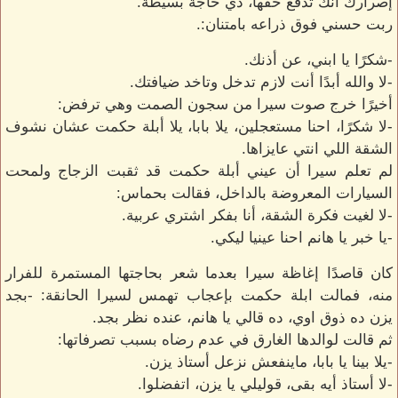
إصرارك انك تدفع حقها، دي حاجة بسيطة.
ربت حسني فوق ذراعه بامتنان:.
-شكرًا يا ابني، عن أذنك.
-لا والله أبدًا أنت لازم تدخل وتاخد ضيافتك.
أخيرًا خرج صوت سيرا من سجون الصمت وهي ترفض:
-لا شكرًا، احنا مستعجلين، يلا بابا، يلا أبلة حكمت عشان نشوف
الشقة اللي انتي عايزاها.
لم تعلم سيرا أن عيني أبلة حكمت قد ثقبت الزجاج ولمحت
السيارات المعروضة بالداخل، فقالت بحماس:
-لا لغيت فكرة الشقة، أنا بفكر اشتري عربية.
-يا خبر يا هانم احنا عينيا ليكي.
كان قاصدًا إغاظة سيرا بعدما شعر بحاجتها المستمرة للفرار
منه، فمالت ابلة حكمت بإعجاب تهمس لسيرا الحانقة: -بجد
يزن ده ذوق اوي، ده قالي يا هانم، عنده نظر بجد.
ثم قالت لوالدها الغارق في عدم رضاه بسبب تصرفاتها:
-يلا بينا يا بابا، ماينفعش نزعل أستاذ يزن.
-لا أستاذ أيه بقى، قوليلي يا يزن، اتفضلوا.