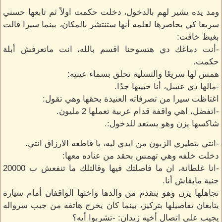
ومد يده يشير لهم بالدخول، دخلت حكمت اولاً ثم تابعها حسني
سريعا كي يحاصرها لعلمه أنها ستنتشر بالمكان، بينما سيرا قالت
بغيظ خافت:
-أنت دماغك دي هتسوحنا اقسم بالله، انت ماتعرفش أبلة
حكمت.
همس لها سريعًا والتسلية تحلق بسماء عينيه:
-مالها دي عسل، أنا حبيتها جدًا.
اغتاظت سيرا من تصرفاته العنيدة بحقها وهي تقول:
-اتفضل، اهي واقفة قدام عربية تعملها 2 مليون.
شاكسها يزن وهو يستعد للدخول:.
-انتي بتطيري الزبون من ايدي ليه، يا قاطعه الارزاق انتي.
دخلت خلفه وهي تهمس بحقد من عناده معها:
-انا غلطانة، ان ما فاصلتك فيها وقالتلك ما تنفعش ب 20000
جنية مابقاش أنا.
تجاهلها يزن وهو يتقدم من والدها واختها الواقفان أمام سيارة
يتابعان تفاصيلها بتركيز، بينما كان يخرج هاتفه من جيب سرواله
يجيب على اتصال أخيه زيدان: -تشربوا أيه؟