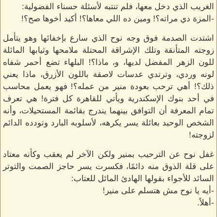
الغريب الذي دخل معها، فلم تنتبه لأسئلة حسناء الفضولية:
-المزة دي مراته؟! ومين ده اللي معاها؟! أكيد أخوها صح؟!
اشتدت الصدمة فوق وجه نوح الذي سارع بإخفائها وهو يتأمل
زوجته المتأنقة وتلك الإشراقة المحتلة ملامحها وثيابها المائلة
للون الزهر المفضل لديها، و، ماذا؟! البلهاء تضع أحمر شفاه
لونه وردي، وترتدي عدسات لاصقة باللون الأزرق، ماذا يعني
ذلك؟! أهي ترحب بعودة منير من عمله؟! فهو يعمل محاسب
في أحد بنوك الإسكندرية ويأتي للقاهرة كل فترة! هي تعرف
تمام المعرفة أن التوافق بينهما يندرج بقائمة المستحيلات، وأنه
الشخص الوحيد بعائلة يسر يكرهه، لأسلوبه البارد وتودده الدائم
لزوجته!
غفل نوح عن الترحيب بمنير ولكن الآخر لم يعقب وكأنه معتاد
على قلة الذوق منه دائمًا، فكسرت يسر حاجز الصمت والتوتر
السائد للأجواء بقولها الهادئ المائل للعتاب:
-أيه يا نوح مش هتسلم على منير!
-أهلاً.