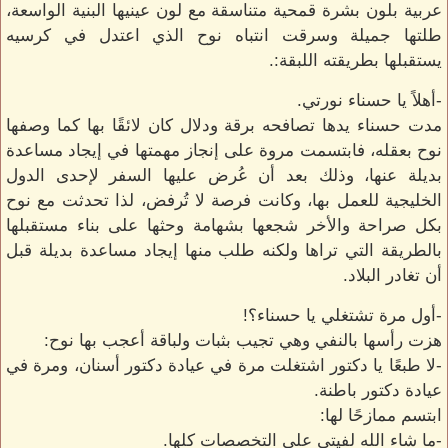
عربية بلون بشرة قمحية متناسقة مع لون عينيها البنية الواسعة،
طلتها جميلة وسرقت انتباه نوح الذي اعتدل في كرسيه
يستقبلها بطريقته اللبقة:.
-أهلاً يا حسناء نورتي.
مدت حسناء يدها تصافحه برقة ودلال كان لائقًا بها كما وصفها
نوح بعقله، فابتسمت مروة على إنجاز مهمتها في إيجاد مساعدة
بديلة عنها، وذلك بعد أن عُرض عليها السفر لإحدى الدول
الخليجية للعمل بها، وكانت فرصة لا تُرفض، لذا تحدثت مع نوح
بكل صراحة والأخر شجعها بشهامة وحثها على بناء مستقبلها
بالطريقة التي تراها ولكنه طلب منها إيجاد مساعدة بديلة قبل
أن تغادر البلاد.
-أول مرة تشتغلي يا حسناء؟!
هزت رأسها بالنفي وهي تجيب بثبات ولباقة أعجب بها نوح:
-لا طبعًا يا دكتور اشتغلت مرة في عيادة دكتور أسنان، ومرة في
عيادة دكتور باطنة.
ابتسم ممازحًا لها:
-ما شاء الله لفيتي على التخصصات كلها.