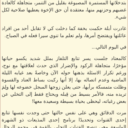
بتدخلاتها المستمرة المصبوغة بقليل من التنمر، متجاهلة كالعادة
غضبهم وحزنهم منها، معتقدة أن حق الإخوة يعطيها صلاحية لكل
شيء.
غادرت أبلة حكمت بخفة كما دخلت كي لا تقابل أحد من افراد
عائلتها ويفتضح أمرها، ولم تعلم ما تنوي سيرا فعله في الصباح.
في اليوم التالي...
كالمعتاد جلست يسر تتابع التلفاز بملل شديد يكسو حياتها
مؤخرًا، متجاهلة الركود والإضرار الذي حدث لعلاقتها مع نوح،
ورغم تكرار الاسئلة بذهنها حوله الآن وخاصةً بعد غيابه الليلة
الماضية وعدم اتصاله بها، إلا أنها ركبت بساط العناد والقسوة
وظلت متمسكة برأيها، حتى يعلن زوجها المبجل خضوعه لها ولِمَ
تريده منه، فالأمر بسيط من قِبله ويحتاج فقط إلى التخلي عن
بعض رغباته، ليحظى بحياة بسيطة وسعيدة معها!
مرت الدقائق وهي على نفس حالتها حتى وجدت نفسها تتابع
إحدى القنوات وتحديدًا برنامج إحدى المذيعات ذو الشهرة
الواسعة وهي تنصح الفتيات التحلي بالقوة في وجوه الرجال