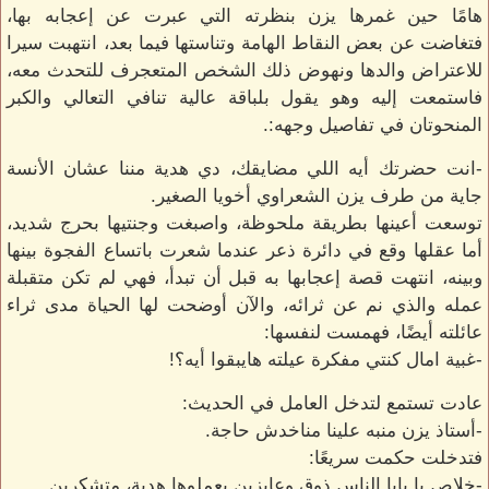
هامًا حين غمرها يزن بنظرته التي عبرت عن إعجابه بها،
فتغاضت عن بعض النقاط الهامة وتناستها فيما بعد، انتهبت سيرا
للاعتراض والدها ونهوض ذلك الشخص المتعجرف للتحدث معه،
فاستمعت إليه وهو يقول بلباقة عالية تنافي التعالي والكبر
المنحوتان في تفاصيل وجهه:.
-انت حضرتك أيه اللي مضايقك، دي هدية مننا عشان الأنسة
جاية من طرف يزن الشعراوي أخويا الصغير.
توسعت أعينها بطريقة ملحوظة، واصبغت وجنتيها بحرج شديد،
أما عقلها وقع في دائرة ذعر عندما شعرت باتساع الفجوة بينها
وبينه، انتهت قصة إعجابها به قبل أن تبدأ، فهي لم تكن متقبلة
عمله والذي نم عن ثرائه، والآن أوضحت لها الحياة مدى ثراء
عائلته أيضًا، فهمست لنفسها:
-غبية امال كنتي مفكرة عيلته هايبقوا أيه؟!
عادت تستمع لتدخل العامل في الحديث:
-أستاذ يزن منبه علينا مناخدش حاجة.
فتدخلت حكمت سريعًا:
-خلاص يا بابا الناس ذوق وعايزين يعملوها هدية، متشكرين.