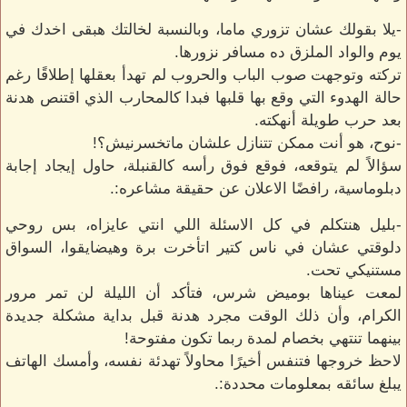
-يلا بقولك عشان تزوري ماما، وبالنسبة لخالتك هبقى اخدك في
يوم والواد الملزق ده مسافر نزورها.
تركته وتوجهت صوب الباب والحروب لم تهدأ بعقلها إطلاقًا رغم
حالة الهدوء التي وقع بها قلبها فبدا كالمحارب الذي اقتنص هدنة
بعد حرب طويلة أنهكته.
-نوح، هو أنت ممكن تتنازل علشان ماتخسرنيش؟!
سؤالاً لم يتوقعه، فوقع فوق رأسه كالقنبلة، حاول إيجاد إجابة
دبلوماسية، رافضًا الاعلان عن حقيقة مشاعره:.
-بليل هنتكلم في كل الاسئلة اللي انتي عايزاه، بس روحي
دلوقتي عشان في ناس كتير اتأخرت برة وهيضايقوا، السواق
مستنيكي تحت.
لمعت عيناها بوميض شرس، فتأكد أن الليلة لن تمر مرور
الكرام، وأن ذلك الوقت مجرد هدنة قبل بداية مشكلة جديدة
بينهما تنتهي بخصام لمدة ربما تكون مفتوحة!
لاحظ خروجها فتنفس أخيرًا محاولاً تهدئة نفسه، وأمسك الهاتف
يبلغ سائقه بمعلومات محددة:.