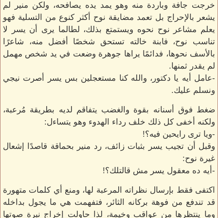
خرجت جافة وباردة منه وهو يمد يده يصافحه، ولكن منير لم
يشعر بالإحراج بل تعمد مضايقة نوح أكثر كنوع من التسلية فهو
يعلم مشاعر نوح نحوه ويستمتع بذلك، لطالما يرى أن يسر لا
تناسب نوح، فابنة خالته تستحق شخصًا أفضل منه، شاعرًا
بالأسف نحوها، فدائمًا يراها جوهرة وضعت في يد شخص مهمل
لم يقدر ثمنها.
-عامل أيه يا دكتور، والله كنا مستعجلين بس يسر أصرت نيجي
ونسلم عليك.
ضغط فوق أسنانه بقوة والغضب يتفاقم لديه بطريقة مُرعبة،
ولكنه أخفى كل ذلك خلف رداء الهدوء وهو يتساءل:
-ويا ترى رايحين فيه؟!
وقبل أن تجيب يسر بثبات زائف، رد منير بحماقة قاصدًا إشعال
غيرة نوح:
-أيه ده معقول يسر مش قالتلك؟!
اكتفى فقط بإرسال نظراته المرعبة لها، ومنع أي كلمات متهورة
قد تندفع من فوهة بركانه الثائر، فتفهمت هي ما يجول بداخله
وما ينتظرها من عواقب وخيمة، لذا حاولت إخراج نبرة صوتها