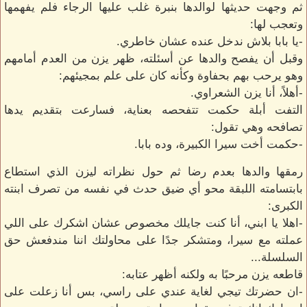
ثم وجهت حديثها لوالدها بنبرة غلب عليها الرجاء فلم يفهمها
وتعجب لها:
-يا بابا بلاش ندخل عنده عشان خاطري.
وقبل أن يفصح والدها عن أسئلته، ظهر يزن من العدم أمامهم
وهو يرحب بهم بحفاوة وكأنه كان على علم بمجيئهم:
-أهلاً، أنا يزن الشعراوي.
التفت أبلة حكمت تتفحصه بعناية، فسارعت بتقديم يدها
تصافحه وهي تقول:
-حكمت أخت سيرا الكبيرة، وده بابا.
رمقها والدها بعدم رضا ثم حول نظراته ليزن الذي استطاع
بابتسامته اللبقة محو أي ضيق حدث في نفسه من تصرف ابنته
الكبرى:
-اهلا يا ابني، أنا كنت جايلك مخصوص عشان اشكرك على اللي
عملته مع سيرا، ومتشكر جدًا على محاولتك اننا مندفعش حق
السلسلة...
قاطعه يزن مرحبًا به ولكنه أظهر عتابه:
-ان حضرتك تيجي لغاية عندي على راسي، بس أنا زعلت على