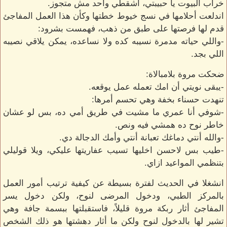
خراب البيوت يا حبيبتي، اشقطي واحد مش متجوز.
اندلعت أحلامها في نسج خيوط خطتها وكأن هذا العمل المفاجئ
قدم لها فرصتها على طبق من ذهب، فهمست بشرود:
-واللي حياته مدمرة نسيبه كده ولا نساعده، يمكن يلاقي نصيبه
اللي بجد.
ضحكت مروة بلامبالاة:
-يبقى نويتي أن امك تعمله عمل يوقعه.
تنهدت حسناء بخفة وهي تحسم أمرها:
-شوفي أنا عمري ما مشيت في طريق أمي ده، بس لو عشان
خاطر نوح ده همشي فيه ونص.
-والله أنتي دماغك تعبانة أنتي وأمك الدجالة دي.
-طيب بس لاحسن اخليها تسيب عفاريتها عليكي، ويلا قوليلي
بتنظمي المواعيد ازاي.
انشغلا في الحديث لفترة بسيطة عن كيفية ترتيب أمور العمل
بالمركز الطبي، ودخول المرضى لنوح، ولكن دخول يسر
المفاجئ أثار ربكة مروة قليلاً، فاستقبلتها ببسمة جافة وهي
تشير لها بالدخول لنوح ولكن ما أثار دهشتها هو ذلك الشخص