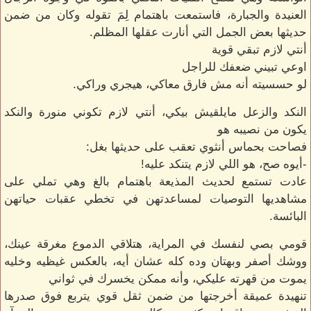
العنيدة والجبارة، فاستمعت باهتمام لِمَ تقوله وكان من ضمن
حديثها بعض الجمل التي أنارت عقلها المظلم.
أنتي لازم تبقي قوية
اوعي تبيني ضعفك للراجل
لو حسسيته أنه مش فارق معاكي، هيجري وراكي.
النكد والزعل مايلقيش بيكي، أنتي لازم تكوني منورة والنكد
يكون من نصيبه هو
فصاحت بحماس أنثوي تعقب على حديثها بغل:
-أيوه صح، هو اللي لازم يتنكد عليه!
عادت تستمع لحديث المذيعة باهتمام بالغ وهي تملي على
مشاهديها التوصيات لمساعدتهن في تخطي عقبات حياتهن
البائسة.
قومي بصي لنفسك في المراية، هتلاقي الدموع مغرقة عينك،
ووشك أصفر وبهتان وده كله عشان أيه، بالعكس غيظيه وخليه
يموت من قهرته عليكي، وأنه ممكن يخسرك في ثواني
تنهيدة عميقة أخرجتها من ضمن ثقل قوي يتربع فوق صدرها