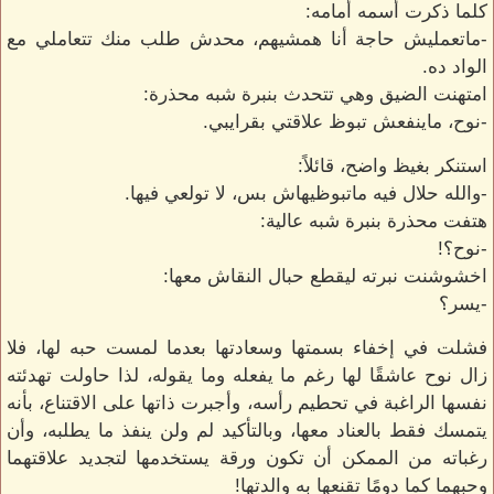
كلما ذكرت أسمه أمامه:
-ماتعمليش حاجة أنا همشيهم، محدش طلب منك تتعاملي مع
الواد ده.
امتهنت الضيق وهي تتحدث بنبرة شبه محذرة:
-نوح، ماينفعش تبوظ علاقتي بقرايبي.
استنكر بغيظ واضح، قائلاً:
-والله حلال فيه ماتبوظيهاش بس، لا تولعي فيها.
هتفت محذرة بنبرة شبه عالية:
-نوح؟!
اخشوشنت نبرته ليقطع حبال النقاش معها:
-يسر؟
فشلت في إخفاء بسمتها وسعادتها بعدما لمست حبه لها، فلا
زال نوح عاشقًا لها رغم ما يفعله وما يقوله، لذا حاولت تهدئته
نفسها الراغبة في تحطيم رأسه، وأجبرت ذاتها على الاقتناع، بأنه
يتمسك فقط بالعناد معها، وبالتأكيد لم ولن ينفذ ما يطلبه، وأن
رغباته من الممكن أن تكون ورقة يستخدمها لتجديد علاقتهما
وحبهما كما دومًا تقنعها به والدتها!