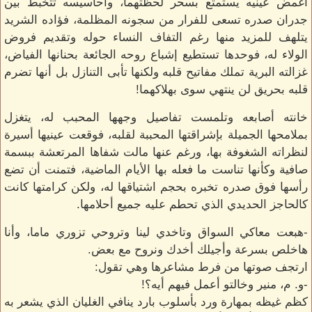
أغمض عينيه يستمتع بسحر لحظتهما، وأحاسيسه تتخبط بين
جدران صدره تسعى للفرار من سجونه المظلمة، فؤاده الشريد
يتلهف للمزيد منها رغم التفاف النساء حوله وتقديم فروض
الولاء له، فوحدها تستطيع إشباع روحه الجائعة بحنانها الفياض،
غزالته البرية تملك مفاتيح قلبه ولكنها تأبى التنازل بل أنها تضرم
قلبه بحريق لن ينتهي سوى بهلاكهما!
خانته أصابعه وتلمست تفاصيل وجهها المحبب له، يتغزل
بملامحها الجميلة بإشراقتها المحببة لقلبه، فوقعت عينيها أسيرة
لنظراته الشغوفة بها، ورغم عنها مالت شفاها المرتعشة ببسمة
صافية وكأنها تناست ما فعله بها الأيام الماضية، فتمنت أن تضع
رأسها فوق صدره تخبره بحجم اشتياقها له، ولكن كرامتها كانت
كالحاجز الحديدي الذي تحطم عليه جميع أحلامها.
-هبعت معاكي السواق وتاخدي لينا وتروحي تزوري ماما، وأنا
هاخلص بسرعة وأجيلك أخدك ونروح مع بعض.
ارتجف صوتها من فرط مشاعرها وهي تقول:
-و. م، منير وخالتو أعمل فيهم أيه؟!
كظم غيظه بمهارة ورد بأسلوب بارد ينافي الغليان الذي يشعر به