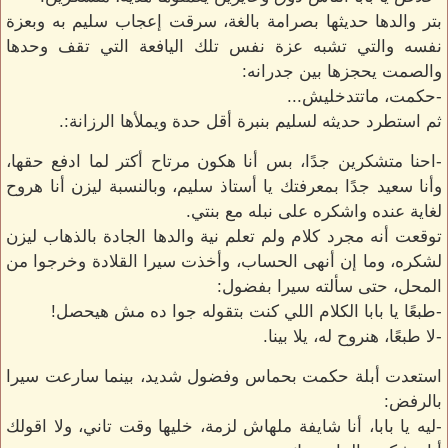
بتر والدها حديثها بصرامة بالغة، سرقت إعجاب سليم به وبعزة
نفسه والتي تشبه عزة نفس تلك اليافعة التي تقف وحدها
والصمت يحجزها بين جدرانه:
-حكمت، ماتتدخليش...
ثم استطرد حديثه لسليم بنبرة أقل حدة ويملأها الرزانة:.
-احنا متشكرين جدًا، بس أنا هكون مرتاح أكتر لما ادفع حقها،
وأنا سعيد جدًا بمعرفتك يا أستاذ سليم، وبالنسبة ليزن أنا هروح
لغاية عنده واشكره على نبله مع بنتي.
توقعت أنه مجرد كلام ولم تعلم نية والدها الجادة بالذهاب ليزن
لشكره، وما إن أنهى الحساب، وأخذت سيرا القلادة وخرجوا من
المحل، حتى سألته سيرا بفضول:
-طبعًا يا بابا الكلام اللي كنت بتقوله جوا ده مش هيحصل!
-لا طبعًا، هنروح له، يلا بينا.
استعدت أبلة حكمت بحماس وفضول شديد، بينما سارعت سيرا
بالرفض:
-ليه يا بابا، أنا شايفة ملهاش لزمة، خليها وقت تاني، ولا اقولك