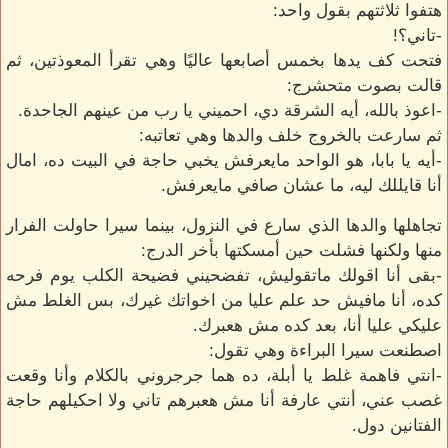
هتفوا ثلاثتهم بقول واحد:
-تاني؟!
فتحت كف يدها بخمس أصابعها عاليًا وهي تقرأ المعوذتين، ثم
قالت بصوت متحشرج:
-اعوذ بالله، أيه الشرقة دي، احميني يا رب من عينهم الجاحدة.
ثم سارعت بالخروج خلف والدها وهي تعاتبه:
-أيه يا بابا، هو الواحد مايعرفش يخبي حاجة في البيت ده، امال
أنا قايللك ليه، ما عشان صافي مايعرفش.
تجاهلها والدها الذي سارع في النزول، بينما سيرا حاولت الفرار
منها ولكنها فشلت حين أمسكتها بأخر الدرج:
-بقى أنا اقولك ماتقوليش، تفضحيني فضيحة الكلب يوم فرحه
كده، أنا مافيش حد علم عليا من اخواتك غيرك، بس الغلط مش
عليكي عليا أنا، بعد كده مش هعبرك.
اصطنعت سيرا البراءة وهي تقول:
-انتي فاهمة غلط يا أبلة، ده هما جرجروني بالكلام وأنا وقعت
غصب عني، أنتي عارفة أنا مش هعبرهم تاني ولا احكيلهم حاجة
الفتانين دول.