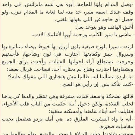
-وصل المدام ولينا للحاجة، ايوه هي لسه مانزلتش، في واحد
وقف عندك اسمه منير، خد منه لينا لغاية ما المدام تنزل، ولو
حصل أي حاجة غير اللي بقولها بلغني.
أغلق الهاتف وهو يتوعد بغل:
-ماشي يا منير الكلب، ورحمة أبويا لأعلمك الادب.
ارتدت سيرا بلوزة صيفية بلون أزرق بها خيوط بيضاء متناثرة بها
وسروال جينز وكعادتها احتارت في لون وشاحها، فأخذتهم
وخرجت تستطلع آراء اخواتها الفتيات، وأخذت برأي الجميع
وبشقاوتها اختارت وشاح لم يختاره أحد، فصاحت فريال بغيظ:
-يا باردة بتسألينا ليه، طالما مش هتختاري اللي بنقولك عليه؟!
-كنت بتأكد بس، إن رأيي هو الصح.
قالتها بضحكة واسعة، فبدت مشرقة وهي تنتظر والدها كي يذهبا
لجلب القلادة، ولكن دخول أبلة حكمت من الباب قلب الأجواء،
فقابلت أحد أبناء شاهندا وأمسكته معقبة:
-أيه يا واد التيشرت الملزق ده، هي أمك بردو هتفضل تجيب
مقاسات صغيرة.
وضعت شاهندا حبات البزلاء بالصحن والضيق يعلو معالمها من