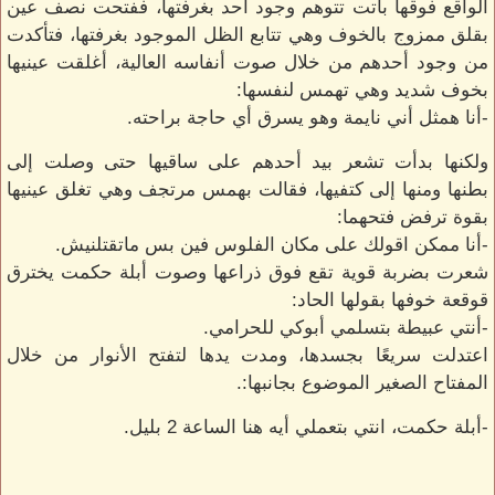
الواقع فوقها باتت تتوهم وجود أحد بغرفتها، ففتحت نصف عين
بقلق ممزوج بالخوف وهي تتابع الظل الموجود بغرفتها، فتأكدت
من وجود أحدهم من خلال صوت أنفاسه العالية، أغلقت عينيها
بخوف شديد وهي تهمس لنفسها:
-أنا همثل أني نايمة وهو يسرق أي حاجة براحته.
ولكنها بدأت تشعر بيد أحدهم على ساقيها حتى وصلت إلى
بطنها ومنها إلى كتفيها، فقالت بهمس مرتجف وهي تغلق عينيها
بقوة ترفض فتحهما:
-أنا ممكن اقولك على مكان الفلوس فين بس ماتقتلنيش.
شعرت بضربة قوية تقع فوق ذراعها وصوت أبلة حكمت يخترق
قوقعة خوفها بقولها الحاد:
-أنتي عبيطة بتسلمي أبوكي للحرامي.
اعتدلت سريعًا بجسدها، ومدت يدها لتفتح الأنوار من خلال
المفتاح الصغير الموضوع بجانبها:.
-أبلة حكمت، انتي بتعملي أيه هنا الساعة 2 بليل.