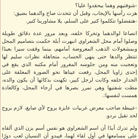
-شوفتيهم وهما بيحقدوا عليا؟
هزت رأسها بالإيجاب، وقبل أن تتحدث صاح والدهما بضيق:
-هتفضلوا تتكلموا كتير على السلم، يلا مشاورينا كتير.
انصاعا لوالدهما وتحركا خلفه، وبعد مرور عدة دقائق طويلة
وصلوا أمام محل الشعراوي انبهرت أبلة حكمت بتصاميم المحل
وبمشغولات الذهب المعروضة أمامهم، بينما وقفت سيرا بعيدًا
تنتظر والدها حتى ينهي الحساب، متجاهلة نظرات سليم لها
وتعجبت منه ومن جلوسه المغرور أمام مكتبه الذي يقع في
إحدى زاويا المحل، رفعت عيناها نحو الصورة المعلقة على
الجدار خلفه وكانت لرجل كبير، تكهنت بذكائها أن يكون والده،
مطت شفتيها وهي تمرر بصرها في أرجاء المحل، وكالعادة
همست لنفسها:.
-عبيطة صاحب معرض عربيات عايزة يروح لأي صايغ، لازم يروح
لحد تقيل بردو.
ولم تدرك أبدًا أن اسم الشعراوي هو نفس أسم يزن الذي ألقاه
على مسامعها في أول لقاء لهما، فيبدو أن النسيان لعب دورًا