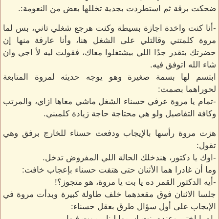
ضحكت برقة ثم استطردت بجدية تخللها بعض من النعومة:.
-أنا كنت واخدة اجازة بسيطة وكنت هرجع شغلي تاني، بس لما
مروة كلمتني وقالتلي على الشغل هنا، وأنا عارفة منها إن
حضرتك بتقدر جدًا اللي بيشتغلوا معاك، فقولت ليه لأ اجي وان
شاء الله اتوفق فيه.
ابتسم لها بسمة صغيرة وهو يوجه حديثه لمروة المتابعة
لحوراهما بصمت:
-تمام يا مروة عرفي حسناء الشغل ماشي معاها ازاي، والمرتب
وكافة التفاصيل ولو هي محتاجة حاجة زيادة كلميني.
هزت مروة رأسها بالإيجاب ودفعت حسناء للخارج برفق وهي
تقول:
-اوك يا دكتور، هندخلك الحالة اللي المفروض تدخل.
وما أن غادرا هما الأثنان حتى هتفت حسناء بإعجاب خافت:
-أيه الدكتور القمر ده يا بت يا مروة، هو متجوز؟!
جلسا الاثنان فوق مقعدهما خلف طاولة كبيرة وبدأت مروة في
الإيجاب على أول سؤال طرق بعقل حسناء:
-اه يا اختي وعنده بنت اسمها لينا بيموت فيها.