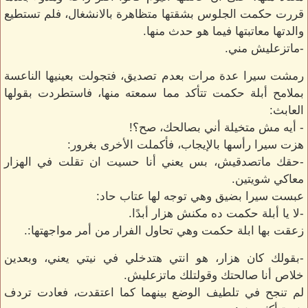
قررت حكمت الجلوس بشقتها متظاهرة بالانشغال، فلم تستطيع
والدتها معاتبتها فيما هو حدث منها.
-ماتزعليش مني.
رمشت سيرا عدة مرات بعدم تصديق، فتجولت بعينيها الناعسة
بملامح أبلة حكمت تتأكد مما سمعته منها، فاستطردت بقولها
العابث:
- أيه مش متخيلة أني بصالحك، صح؟!
هزت سيرا رأسها بالإيجاب، فأكملت الأخرى بغرور:
-حقك ماتصدقيش، بس يعني أنا حسيت ان تقلت في الهزار
معاكي شويتين.
عبست سيرا بضيق وهي توجه لها عتاب حاد:
-لا يا أبلة حكمت ده مكنش هزار أبدًا.
زعقت بها ابلة حكمت وهي تحاول الفرار من أمر مواجهتها:.
-بقولك كان هزار، هو انتي هتدخلي في نيتي يعني، وبعدين
خلاص أنا صالحتك وقولتلك ماتزعليش.
لم تنجح في تلطيف الوضع بينهما كما اعتقدت، فعادت تردف