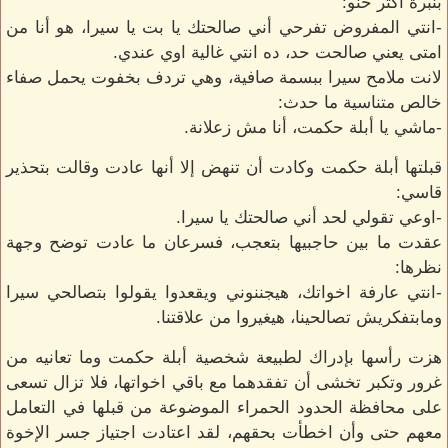
بنبرة أكثر حنو:
-انتي المفروض تفرحي أني صالحتك يا بت يا سيرا، هو أنا من
امتى يعني صالحت حد، ده انتي غالية اوي عندي.
لانت ملامح سيرا ببسمة صافية، وهي تردف بخفوت يحمل صفاء
خالص متناسية ما حدث:
-ماشي يا أبلة حكمت، أنا مش زعلانة.
قبلتها أبلة حكمت وكادت أن تنهض إلا أنها عادت وقالت بتحذير
قاسي:
-اوعي تقولي لحد أني صالحتك يا سيرا.
عقدت ما بين حاجبيها بتعجب، فسرعان ما عادت توضح وجهة
نظرها:
-انتي عارفة اخواتك، هيجننوني ويقعدوا يقولوا بتصالحي سيرا
ومابتفكريش تصالحينا، هيغيروا من علاقتنا.
هزت رأسها بإدراك لطبيعة شخصية أبلة حكمت وما تعانيه من
غرور وتكبر تخشى أن تفقدهما مع باقي اخواتها، فلا تزال تسعى
على محافظة الحدود الحمراء الموضوعة من قبلها في التعامل
معهم حتى وأن اخطأت بحقهم، لقد اعتادت اجتياز جسر الإخوة