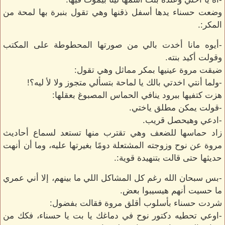
وضعت حسناء يدها أسفل ذقنها وهي تقول بنبرة بها لمحة من
المكر:.
-أيوه مانا أخدت بالي من صورتها المحطوطة على المكتب
وقولت أكيد بنته.
ضيقت مروة عينيها بمكر مماثل وهي تقول:
-ولما أنتي اخدتي بالك يا لماحة بتسألي متجوز ولا لأ ليه؟!
هزت كتفيها ببرود ينافي الحماس المصبوغ بعقلها:
-قولت يمكن مطلق ياختي.
-ادعي وهيحصل قريب.
زاد حماسها للضعف وهي تقترب منها تستعد لسماع أحاديث
مروة عن نوح وزوجته المشتعلة دومًا بغيرتها عليه، وما أن أنهت
حديثها حتى قالت بتنهيدة قوية:.
-بس سبحان الله رغم كل المشاكل اللي ما بينهم، إلا أني عمري
ما حسيت أنهم هيسيبوا بعض.
شردت حسناء بأسلوب أقلق مروة فقالت بفضول:
-اوعي تحطيه دكتور نوح في دماغك يا بت يا حسناء، فكك من