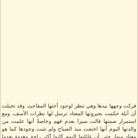
فركت وجهها بيدها وهي تنظر لوجود أختها المفاجئ، وقد تخيلت
أن أبلة حكمت بجبروتها المعتاد ترسل لها نظرات الأسف، ومع
استمرار صمتها قالت سيرا بعدم فهم وخاصةً أنها علمت من
والدتها اليوم أنها اختفت منذ الصباح ولم تثبت وجودها كما هو
معتاد منها، حتى أن عائلتها اليوم كانوا أكثر راحة وهدوء بعدما