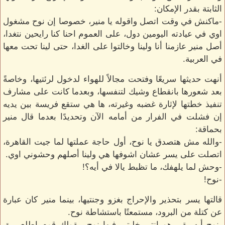
الثابتة بقدر الإمكان:
-ماكنش في وقت اتصل واقوله يا منير، خصوصا إن نوح مشغول
اوي في عيادته اليومين دول، على العموم احنا كنا رايحين نتغدا،
أصل منير عازمنا أنا ولينا وخالتوا على الغدا، حتى لينا تحت معها
في العربية.
أنهت حديثها سريعًا وفتحت مجالاً للهواء لدخول لرئتيها، وخاصةً
بعد شعورها بانقطاع وشيك لتنفسها، وبعدما كانت على مشارف
تنفيذ خطتها لإثارة غضبه وغيرته، ها هي ستقع فريسة بين يديه
إن فشلت في الفرار من أمامه الآن وتحديدًا بعدما قال منير
بحماقة:
-والله مش هتصدق يا نوح، أول حاجة عملتها لما جيت القاهرة،
اتصلت على يسر عشان اشوفها هي ولينا أصلهم وحشوني اوي.
-وحش لما يلهفك، ما تظبط يالا في أيه؟!
-نوح!
قالتها يسر بتحذير والإحراج بغزو وجنتيها، بينما منير كان عبارة
عن كتلة من البرود، مستمعتًا باستشاطة نوح.
-نوح أيه بقى هو انتي خليتي فيها نوح، بقولك قوم اطلع برة،