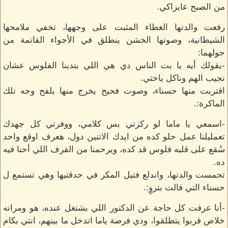
من الصبح عايزاكي.
رفعت والدتها الغطاء المثبت على وجهها، تخفي ملامحها
الشيطانية، وصوتها الخشن ينطلق في الأجواء القاتمة من
حولهما:
-بقولك أيه يا بت الناس دي هي اللي بتدينا الفلوس عشان
نجيب الهم وناكل ياختي.
اقتربت منها حسناء، وصوت فحيح يخرج منها يلفح وجه تلك
الماكرة:.
-اسمعي يا ماما لو ركزتي بس كلامي، ووفرتي كل جهدك
تعمليلنا عمل حلو كده من ايدك الاتنين دول، هعرف اوقع واحد
سُقع على قلبه فلوس قد كده، ويرحمنا من القرف اللي أحنا فيه
ده.
تحمست والدتها، واندلع فتيل المكر في حدقتيها وهي تستمع ل
حسناء التي قالت بتروٍ:.
-أنا عرفت كل حاجة عن الدكتور اللي بشتغل عنده، هو ومراته
خلاص قربوا يتطلقوا، ودي فرصة ياما اتدخل ما بينهم، انتي بكام