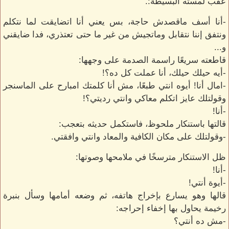
عقب لمسته البسيطة:.
-أنا أسف ماقصدش حاجة، بس يعني أنا اتضايقت لما نتكلم
ونتفق إننا نتقابل وماتجيش من غير ما حتى تعتذري، فدا ضايقني
و...
قاطعته سريعًا راسمة الصدمة على وجهها:
-أيه حيلك حيلك، أنا عملت كل ده؟!
-امال أنا! أيوه انتي طبعًا، مش أنا كلمتك امبارح على الماسنجر
وقولتلك عايز اتكلم معاكي وانتي رديتي؟!
-أنا!
قالتها باستنكار ملحوظ، فاستكمل حديثه بتعجب:
-وقولتلك على مكان الكافية والمعاد وانتي وافقتي.
ظل الاستنكار مترسخًا في ملامحها وصوتها:
-أنا!
-أيوة أنتي!
قالها وهو يسارع بإخراج هاتفه، ثم وضعه أمامها وسأل بنبرة
رخيمة يحاول بها إخفاء إحراجه:
-مش ده أنتي؟