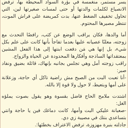
يسر مستمر، منغمسة في بؤرة السواد المحيطة بها، ترفض
الانصياع لكلمات والدتها أو حتى لمسات صغيرتها لين، التي
تحاول تخفيف الضغط عنها، بدت كمريضة على فراش الموت،
تنتظر مصيرها المحتوم.
أما والدها، فكان يراقب الوضع عن كثب، رافضًا التحدث مع
زوجته، معلنًا عصيانه عليها بعدما تفاجأ بأنها كانت على علم بكل
شيء، بل إنها هي مَن دفعت ابنتها إلى هذا الفعل المشين
بمعتقداتها الساذجة وأفكارها المحدودة عن الحياة والزواج.
راقب زوجته أمل وهي تجلس بجانبه بإنهاك، قائلة بضيق ونفاد
صبر:
-أنا تعبت البت من الصبح مش راضية تاكل أي حاجة، وزعلانة
على أمها وبتعيط، لا حول ولا قوة إلا بالله.
اشتدت ملامح الحاج فاضل بقسوة وهو يقول بصوت يملؤه
الغل:
-صعبانة عليكي البت وأمها، كانت دماغك فين يا حاجة وانتي
بتساعدي بنتك في مصيبة زي دي.
جادلته بنبرة مهزوزة، ترفض الاعتراف بخطئها:.