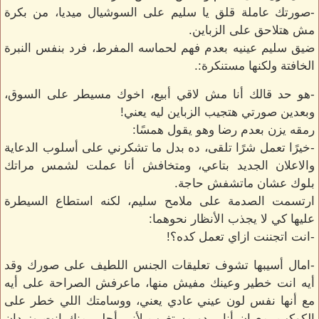
-صورتك عاملة قلق يا سليم على السوشيال ميديا، من بكرة
مش هتلاحق على الزباين.
ضيق سليم عينيه بعدم فهم لحماسه المفرط، فرد بنفس النبرة
الخافتة ولكنها مستنكرة:.
-هو حد قالك أنا مش لاقي أبيع، اخوك مسيطر على السوق،
وبعدين صورتي هتجيب الزباين ليه يعني!
رمقه يزن بعدم رضا وهو يقول همسًا:
-خيرًا تعمل شرًا تلقى، ده بدل ما تشكرني على أسلوب الدعاية
والاعلان الجديد بتاعي، ومتخافش أنا عملت لشمس مراتك
بلوك عشان ماتشفش حاجة.
ارتسمت الصدمة على ملامح سليم، لكنه استطاع السيطرة
عليها كي لا يجذب الأنظار نحوهما:
-انت اتجننت ازاي تعمل كده؟!
-امال أسيبها تشوف تعليقات الجنس اللطيف على صورك وقد
أيه انت خطير وعينك مفيش منها، ماعرفش الصراحة على أيه
مع أنها نفس لون عيني عادي يعني، ووسامتك اللي خطر على
الكوكب، مع إن أنا بردو مستغرب لأني أحلى منك انت وزيدان