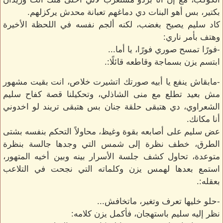
بكتير، بس أهو البنات دي دماغهم تعبانة محدش يركزلهم.
كاد سليم يصيح بغضب، لكنه ألجم نفسه في اللحظة الأخيرة
وهتف بأمر ناري:
-فورًا تمسح صوري فورًا، يا أما...
ابتسم يزن بسماجة وقاطعه قائلًا:.
-مابقاش ينفع يا أبيه صورتك اتشيرت خلاص، انت بقيت مشهور
مش بعيد تطلع مع منى الشاذلي، وتحكيلنا قصة كفاح سليم
الشعراوي، دي هتبقى حلقة جنان بس هتبقى تريند لو اخدوني
أنا مكانك.
عض سليم على أصابعه بقوة وغيظ، محاولاً التحكم بنفسه بشتى
الطرق، خطف نظرة إلى شمس التي وجدها جالسة بنظرة
متوعدة، تحاول كشف جلسة الأسرار بينه وبين أخيه المتهور،
استمع بعدها لهمس يزن وكلماته التي نجحت في التلاعب
بعقله:.
-حلو خليها تعرف وتغير، ماتخافش...
نظر إليه سليم باستهجان، فأكمل يزن كلامه: