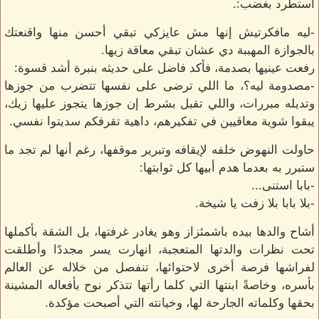
استطرد بغضب:.
-ليه مافكرتيش إنها مش عايزكي تبقي أحسن منها واقنعتك
بالجوازة المهببة دي عشان تبقي معاقة زيها.
رفعت عينيها بصدمة، فأكد فاضل على حديثه بنبرة أشد قسوة:
-مصدومة ليه؟، ما اللي ترضى على نفسها تتضرب من جوزها
وتديله مبررات، واللي تقبل بشرط إن جوزها يتجوز عليها زيك،
يبقوا شوية معاقيين في تفكيرهم، داهية تقرفكم سديتوا نفسي.
حاولت النهوض خلفه لإيقافه وتبرير موقفها، رغم أنها لم تجد ما
ستبرر به بعدما هدم أبيها كل ثوابتها:
-بابا استنى...
-بلا بابا بلا زفت يا شيخة.
أشاح والدها بيده باشمئزاز وهو يغادر غرفتها، بل الشقة بأكملها
تحت نظرات والدتها المتعجبة، انهارت يسر مجددًا وأطلقت
لفراشها فرصة أخرى لاحتوائها، تنفصل من خلاله عن العالم
بأسره، وخاصةً ابنتها التي كلما رأتها تتذكر نوح بأفعاله المشينة
بحقها وكلماته الجارحة لها، وخيانته التي أصبحت مؤكدة.