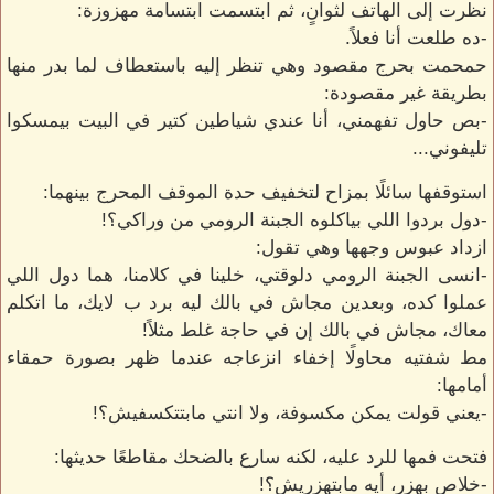
نظرت إلى الهاتف لثوانٍ، ثم ابتسمت ابتسامة مهزوزة:
-ده طلعت أنا فعلاً.
حمحمت بحرج مقصود وهي تنظر إليه باستعطاف لما بدر منها
بطريقة غير مقصودة:
-بص حاول تفهمني، أنا عندي شياطين كتير في البيت بيمسكوا
تليفوني...
استوقفها سائلًا بمزاح لتخفيف حدة الموقف المحرج بينهما:
-دول بردوا اللي بياكلوه الجبنة الرومي من وراكي؟!
ازداد عبوس وجهها وهي تقول:
-انسى الجبنة الرومي دلوقتي، خلينا في كلامنا، هما دول اللي
عملوا كده، وبعدين مجاش في بالك ليه برد ب لايك، ما اتكلم
معاك، مجاش في بالك إن في حاجة غلط مثلاً!
مط شفتيه محاولًا إخفاء انزعاجه عندما ظهر بصورة حمقاء
أمامها:
-يعني قولت يمكن مكسوفة، ولا انتي مابتتكسفيش؟!
فتحت فمها للرد عليه، لكنه سارع بالضحك مقاطعًا حديثها:
-خلاص بهزر، أيه مابتهزريش؟!