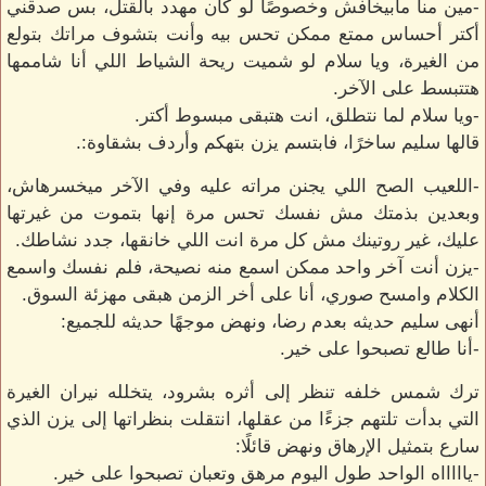
-مين منا مابيخافش وخصوصًا لو كان مهدد بالقتل، بس صدقني
أكتر أحساس ممتع ممكن تحس بيه وأنت بتشوف مراتك بتولع
من الغيرة، ويا سلام لو شميت ريحة الشياط اللي أنا شاممها
هتتبسط على الآخر.
-ويا سلام لما نتطلق، انت هتبقى مبسوط أكتر.
قالها سليم ساخرًا، فابتسم يزن بتهكم وأردف بشقاوة:.
-اللعيب الصح اللي يجنن مراته عليه وفي الآخر ميخسرهاش،
وبعدين بذمتك مش نفسك تحس مرة إنها بتموت من غيرتها
عليك، غير روتينك مش كل مرة انت اللي خانقها، جدد نشاطك.
-يزن أنت آخر واحد ممكن اسمع منه نصيحة، فلم نفسك واسمع
الكلام وامسح صوري، أنا على أخر الزمن هبقى مهزئة السوق.
أنهى سليم حديثه بعدم رضا، ونهض موجهًا حديثه للجميع:
-أنا طالع تصبحوا على خير.
ترك شمس خلفه تنظر إلى أثره بشرود، يتخلله نيران الغيرة
التي بدأت تلتهم جزءًا من عقلها، انتقلت بنظراتها إلى يزن الذي
سارع بتمثيل الإرهاق ونهض قائلًا:
-ياااااه الواحد طول اليوم مرهق وتعبان تصبحوا على خير.