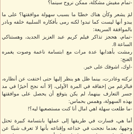
-تمام مفيش مشكلة، ممكن نروح سينما؟
لمَ يشعر وكأن هناك خطبًا ما بسبب سهولة موافقتها؟ على ما
يبدو أنها ليست كما تبدو! لكنه رمى بأفكاره السلبية خلفه وبادر
بالموافقة السريعة:
-تمام، هحجز تذاكر فيلم كريم عبد العزيز الجديد، وهستناكي
الساعة 8.
رمشت بأهدابها عدة مرات مع ابتسامة ناعمة وصوت يغمره
الغنج:
-اوك، اشوفك على خير.
تركته وغادرت، بينما ظل هو ينظر إليها حتى اختفت عن أنظاره،
فبالرغم من إخفاقه في المرة الأولى، إلا أنه نجح أخيرًا في مد
جسر التعارف بينهما، لم يكن يتوقع أن يحصل على موافقتها
بهذه السهولة، وهمس بحماس:
-ما طلعت سهلة اهي امال أنا كنت مستصعبها ليه؟!
أما هي، فسارت في طريقها إلى عملها بابتسامة كبيرة تحتل
وجهها، بعدما نجحت في خداعه وإقناعه بأنها لا تعرف شيئًا عن