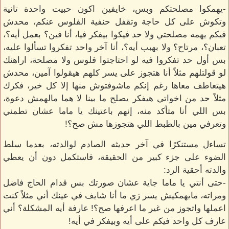
-يهمكوا مصلحتكم وبس، خايفين اكون حبيت واحدة تانية
وتكوش على كل حاجة وتقفل حنفية الفلوس عنكم، محدش
فيكم يهمه مصلحتي ولا حد فيكوا بيفكر فيا، أنا فين؟ بعمل أيه؟،
تعبان؟، مرتاح؟ ولا بهبب أيه؟، أنا آخر واحد تفكروا تسألوا عليه،
بس أول حد تفكروا فيه لو احتاجتوا فلوس ولا مصلحة، اراهنك
لو قولتلهم مثلاً أنا هتجوز على يسر كلهم هيقولوا آمين، محدش
هيتعاطف معاها رغم إنكم ماشوفتوش منها إلا كل خير، فكرك
مثلاً حد من اخواتي هيفكر يصلح ما بينا لا هما مالهمش دعوة،
بس اللي أنا متأكد منه، إنهم باعتينك يا ماما عشان تطمني
وتعرفي مين بالظبط اللي هتجوزها مش صح؟!
تساءل مستنكرًا في آخر حديثه الصادم لوالدته، بعدما سلط
الضوء على جزء كبير من الحقيقة، فاستكمل دون أن يعطي
والدته أحقية الرد:
-حتى أنتي يا ماما جاية عشان صورتك بس قدام الحاج فاضل
ومراته، مايهمكيش يسر زي ما أنا شايف في عينك أني مثلاً كنت
اعملها واتجوز من غير ما اعرفها صح؟! عارفة أيه المشكلة؟ أني
عارف كل واحد فيكم على أيه وبيفكر في أيه!