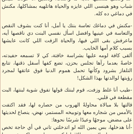
شباب وهو هينسى اللي عايزه والحياة هاتلهيه بمشاكلها، مكنش
في دماغي ده كله.
-مكنش في دماغك تعاسة بنتك يا أمل، أنا كنت بشوف النقص
والتعاسة في عينيها وافضل اسأل نفسي البنت دي ناقصها أيه،
ماعرفش بقى اللي فيها، والحياة الزفت اللي كانت عايشها
بسبب كلام أمها الخايب.
ألقى كافة لومه عليها بشراسة خافتة، كي لا تسمعه حفيدته،
خاصةً بعدما رآها تجلس بحزن، تضع كفها أسفل ذقنها، تتابع
التلفاز بشرود وكأنها تحمل هموم الدنيا فوق عاتقها لمجرد
رؤيتها لوالدتها بهذا الشكل!
-طيب أنا غلط وزفت، قوم لبنتك قولها تفوق شوية لبنتها، البت
مقطعة في قلبي.
قالتها بلا مبالاة محاولةً الهروب من حصاره لها، فقد اكتفت
بالأمس من شجاره معها وتوبيخه المستمر، نهض، ينصاع لحديثها
على مضض، موجهًا وعيدًا شرسًا نحوها:
-أنا هدخلها، بس يمين الله لو اتدخلتي تاني في أي حاجة تخص