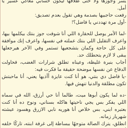
يسر وجوزها ولا حتى طلاقها ليكون حسابي معاكي عسير يا
أمل.
رفعت حاجبيها بصدمة وهي تقول بعدم تصديق:
-أول مرة تهددني يا فاضل؟!
-لما الأمر يوصل للحقارة اللي أنا شوفت جوز بنتك بيكلمها بيها،
واعرف التقليل اللي بنتك عملته في نفسها، واعرف إنك موافقة
على كل حاجة وكمان بتشجعيها تستمر وفي الآخر هيرجعلها
يبقى لا لازم يتحطلك حد.
أجاب بنبرة غليظة، وعيناه تطلق شرارات الغضب، فحاولت
الدفاع عن نفسها موضحة حقيقة ما فكرت فيه:
-يا فاضل دي بنتي، هو أنا كنت عايزة أأذيها يعني، أنا ماحبتش
تكون مطلقة والدنيا تنهش فيها.
-ده لما يكون أبوها ميت، طالما أنا حي أرزق، الله في سماه
اللي يفكر بس يجي ناحيتها هاكله بسناني، ونوح ده أنا كنت
بعتبره ابني، بس خلاص أنا هوريه نابي الازرق وهسود عيشته
شهريار زمانه.
انطلق، يترك الصالة متوجهًا ببساطة إلى غرفة ابنته، تاركًا خلفه