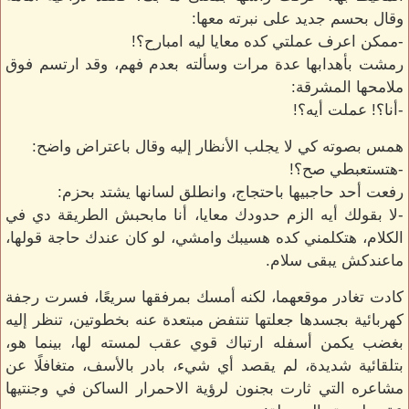
وقال بحسم جديد على نبرته معها:
-ممكن اعرف عملتي كده معايا ليه امبارح؟!
رمشت بأهدابها عدة مرات وسألته بعدم فهم، وقد ارتسم فوق
ملامحها المشرقة:
-أنا؟! عملت أيه؟!
همس بصوته كي لا يجلب الأنظار إليه وقال باعتراض واضح:
-هتستعبطي صح؟!
رفعت أحد حاجبيها باحتجاج، وانطلق لسانها يشتد بحزم:
-لا بقولك أيه الزم حدودك معايا، أنا مابحبش الطريقة دي في
الكلام، هتكلمني كده هسيبك وامشي، لو كان عندك حاجة قولها،
ماعندكش يبقى سلام.
كادت تغادر موقعهما، لكنه أمسك بمرفقها سريعًا، فسرت رجفة
كهربائية بجسدها جعلتها تنتفض مبتعدة عنه بخطوتين، تنظر إليه
بغضب يكمن أسفله ارتباك قوي عقب لمسته لها، بينما هو،
بتلقائية شديدة، لم يقصد أي شيء، بادر بالأسف، متغافلًا عن
مشاعره التي ثارت بجنون لرؤية الاحمرار الساكن في وجنتيها