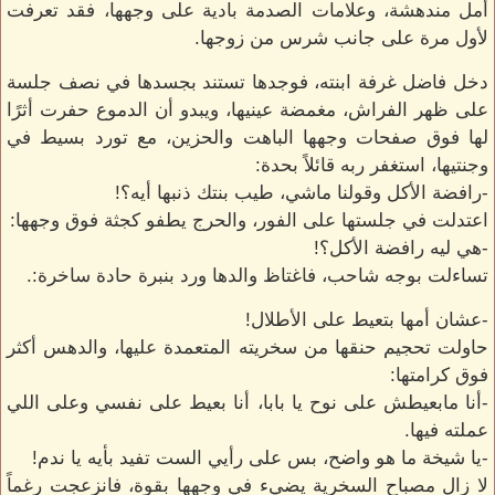
أمل مندهشة، وعلامات الصدمة بادية على وجهها، فقد تعرفت
لأول مرة على جانب شرس من زوجها.
دخل فاضل غرفة ابنته، فوجدها تستند بجسدها في نصف جلسة
على ظهر الفراش، مغمضة عينيها، ويبدو أن الدموع حفرت أثرًا
لها فوق صفحات وجهها الباهت والحزين، مع تورد بسيط في
وجنتيها، استغفر ربه قائلاً بحدة:
-رافضة الأكل وقولنا ماشي، طيب بنتك ذنبها أيه؟!
اعتدلت في جلستها على الفور، والحرج يطفو كجثة فوق وجهها:
-هي ليه رافضة الأكل؟!
تساءلت بوجه شاحب، فاغتاظ والدها ورد بنبرة حادة ساخرة:.
-عشان أمها بتعيط على الأطلال!
حاولت تحجيم حنقها من سخريته المتعمدة عليها، والدهس أكثر
فوق كرامتها:
-أنا مابعيطش على نوح يا بابا، أنا بعيط على نفسي وعلى اللي
عملته فيها.
-يا شيخة ما هو واضح، بس على رأيي الست تفيد بأيه يا ندم!
لا زال مصباح السخرية يضيء في وجهها بقوة، فانزعجت رغماً