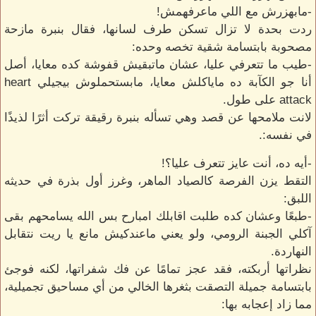
-مابهزرش مع اللي ماعرفهمش!
ردت بحدة لا تزال تسكن طرف لسانها، فقال بنبرة مازحة
مصحوبة بابتسامة شقية تخصه وحده:
-طيب ما تتعرفي عليا، عشان ماتبقيش قفوشة كده معايا، أصل
أنا جو الكآبة ده ماياكلش معايا، مابستحملوش بيجيلي heart
attack على طول.
لانت ملامحها عن قصد وهي تسأله بنبرة رقيقة تركت أثرًا لذيذًا
في نفسه:.
-أيه ده، أنت عايز تتعرف عليا؟!
التقط يزن الفرصة كالصياد الماهر، وغرز أول بذرة في حديثه
اللبق:
-طبعًا وعشان كده طلبت اقابلك امبارح بس الله يسامحهم بقى
آكلي الجبنة الرومي، ولو يعني ماعندكيش مانع يا ريت نتقابل
النهاردة.
نظراتها أربكته، فقد عجز تمامًا عن فك شفراتها، لكنه فوجئ
بابتسامة جميلة التصقت بثغرها الخالي من أي مساحيق تجميلية،
مما زاد إعجابه بها: