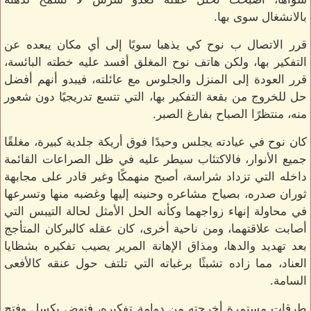
بالانشغال سوى بها.
قرر الاتصال ب نوح كي يذهبا سويًا إلى أي مكان يبعده عن
التفكير بها، ولكن هاتف نوح المغلق أفسد عليه خطته البائسة،
قرر العودة إلى المنزل والجلوس مع عائلته، فيبدو أنهم أفضل
حل للخروج من بقعة التفكير بها، التي تتسع تدريجيًا دون شعور
منه، منتظرًا الصباح بفارغ الصبر.
كان نوح في عيادته يجلس وحيدًا فوق أريكة جلدية كبيرة، مغلقًا
جميع الأنوار، فالاكتئاب سيطر عليه في ظل الصراعات القائمة
داخله التي تزداد شراسة، أصبح منهمكًا وغير قادر على مجابهة
ثوران صدره، بصياح مشاعره وحنينه إليها وغضبه منها وتسرعها
في محاولة إنهاء زواجهما وكأنه الحل الأمثل لحالة التيبس التي
أصابت علاقتهما، ومن ناحية أخرى، كان عقله كالبركان المتأجج
بعد تهديد والدها، ومذاق الإهانة المرير يصيب تفكيره بشظايا
العناد، مما زاده تشبثًا برغباته التي تلتف حول عنقه كالأفعى
السامة.
طرقات مستمرة أخرجته من دوامة تفكيره، فنهض بكسل وفتح