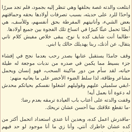
ابتلعت والدته غصة بحلقها وهي تنظر إليه بجمود، فلم تجد مبررًا
واحدًا للرد على حديثه، بسبب تصرفات أولادها بحقه وحماقتهم
بعض الشيء، وأنانيتهم المفرطة بحق أنفسهم، وللأسف، هي
أيضًا تحمل عبئًا كبيرًا في اتساع تلك الفجوة بين جميع أولادها.
-طالما أنت شايف كده يا نوح، يبقى خلاص مفيش كلام تاني
يتقال، عن أذنك، ربنا يهديلك حالك يا ابني.
وقف جامدًا يستقبل عتابها بصدر رحب بعدما نجح في إفشاء
جزء بسيط مما يكمن في صدره من ندبات موجعة له طيلة
حياته، لقد سأم من دور ماكينة السحب، فهو إنسان ويحمل
مشاعر وطاقة، لذا سلط الضوء الأخضر على ما يعانيه منهم:
-ابقي سلميلي عليهم وقوليلهم اشغلوا نفسكم بحياتكم محدش
له دعوة أنا بعمل أيه!
وقفت والدته على أعتاب باب العيادة ترمقه بعدم رضا:
-ما تقطع علاقتك بينا أحسن عشان نريحك.
-ماقدرش اعمل كده، وبعدين أنا عندي استعداد اتحمل أكتر من
كده عشان خاطرك أنتي، وأنا زي ما أنا موجود لو حد فيهم