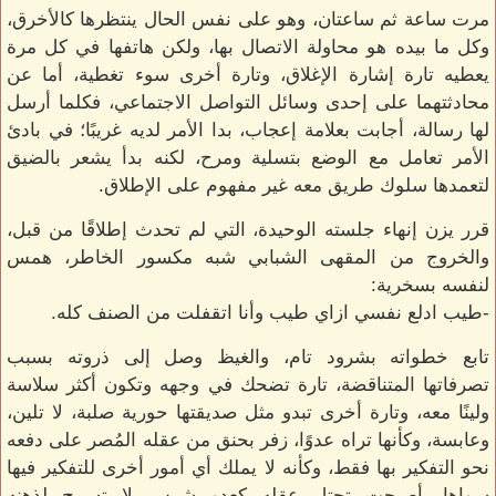
مرت ساعة ثم ساعتان، وهو على نفس الحال ينتظرها كالأخرق،
وكل ما بيده هو محاولة الاتصال بها، ولكن هاتفها في كل مرة
يعطيه تارة إشارة الإغلاق، وتارة أخرى سوء تغطية، أما عن
محادثتهما على إحدى وسائل التواصل الاجتماعي، فكلما أرسل
لها رسالة، أجابت بعلامة إعجاب، بدا الأمر لديه غريبًا؛ في بادئ
الأمر تعامل مع الوضع بتسلية ومرح، لكنه بدأ يشعر بالضيق
لتعمدها سلوك طريق معه غير مفهوم على الإطلاق.
قرر يزن إنهاء جلسته الوحيدة، التي لم تحدث إطلاقًا من قبل،
والخروج من المقهى الشبابي شبه مكسور الخاطر، همس
لنفسه بسخرية:
-طيب ادلع نفسي ازاي طيب وأنا اتقفلت من الصنف كله.
تابع خطواته بشرود تام، والغيظ وصل إلى ذروته بسبب
تصرفاتها المتناقضة، تارة تضحك في وجهه وتكون أكثر سلاسة
ولينًا معه، وتارة أخرى تبدو مثل صديقتها حورية صلبة، لا تلين،
وعابسة، وكأنها تراه عدوًا، زفر بحنق من عقله المُصر على دفعه
نحو التفكير بها فقط، وكأنه لا يملك أي أمور أخرى للتفكير فيها
سواها، أصبحت تحتل عقله كعدو شرس لا تسمح لذهنه