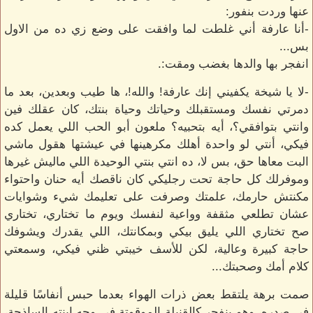
عنها وردت بنفور:
-أنا عارفة أني غلطت لما وافقت على وضع زي ده من الاول
بس...
انفجر بها والدها بغضب ومقت:.
-لا يا شيخة يكفيني إنك عارفة! والله!، ها طيب وبعدين، بعد ما
دمرتي نفسك ومستقبلك وحياتك وحياة بنتك، كان عقلك فين
وانتي بتوافقي؟، أيه بتحبيه؟ ملعون أبو الحب اللي يعمل كده
فيكي، أنتي لو واحدة أهلك مكرهينها في عيشتها هقول ماشي
البت معاها حق، بس لا، ده انتي بنتي الوحيدة اللي ماليش غيرها
وموفرلك كل حاجة تحت رجليكي كان ناقصك أيه حنان واحتواء
مكنتش حارمك، علمتك وصرفت على تعليمك شيء وشوايات
عشان تطلعي مثقفة وواعية لنفسك ويوم ما تختاري، تختاري
صح تختاري اللي يليق بيكي وبمكانتك، اللي يقدرك ويشوفك
حاجة كبيرة وعالية، لكن للأسف خيبتي ظني فيكي، وسمعتي
كلام أمك وصحبتك...
صمت برهة يلتقط بعض ذرات الهواء بعدما حبس أنفاسًا قليلة
في صدره، وهو ينفجر كالقنبلة الموقوتة في وجه ابنته الساذجة،