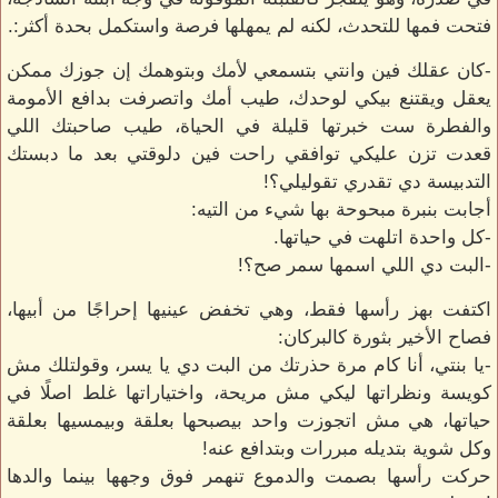
فتحت فمها للتحدث، لكنه لم يمهلها فرصة واستكمل بحدة أكثر:.
-كان عقلك فين وانتي بتسمعي لأمك وبتوهمك إن جوزك ممكن
يعقل ويقتنع بيكي لوحدك، طيب أمك واتصرفت بدافع الأمومة
والفطرة ست خبرتها قليلة في الحياة، طيب صاحبتك اللي
قعدت تزن عليكي توافقي راحت فين دلوقتي بعد ما دبستك
التدبيسة دي تقدري تقوليلي؟!
أجابت بنبرة مبحوحة بها شيء من التيه:
-كل واحدة اتلهت في حياتها.
-البت دي اللي اسمها سمر صح؟!
اكتفت بهز رأسها فقط، وهي تخفض عينيها إحراجًا من أبيها،
فصاح الأخير بثورة كالبركان:
-يا بنتي، أنا كام مرة حذرتك من البت دي يا يسر، وقولتلك مش
كويسة ونظراتها ليكي مش مريحة، واختياراتها غلط اصلًا في
حياتها، هي مش اتجوزت واحد بيصبحها بعلقة وبيمسيها بعلقة
وكل شوية بتديله مبررات وبتدافع عنه!
حركت رأسها بصمت والدموع تنهمر فوق وجهها بينما والدها