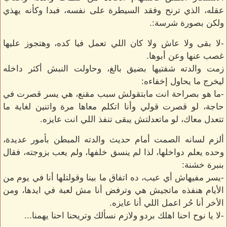
عقله، الذي ترنح وفقد السيطرة على نفسه، فبدا وكأنه يهذي
ولكن بصورة شرسة:.
-لا بقى ولا عاش ولا كان اللي تعمل فيا كده، وهتجوز عليها
غصب عنها وعن أبوها.
زمت والدته شفتيها بضيق بالغ، وحاولت النبش أكثر داخله
ليخرج ما يحاول إخفاءه:
-ما هو بصراحة انت مابتقولش سبب مقنع، هي يسر قصرت في
حاجة، لو قصرت قولي وأنا اتكلم معاها مرة واتنين لغاية ما
تتعدل معاك، لو ماتعدلتش يبقى تنفذ اللي انت عايزه.
ألزم لسانه الصمت أمام حديث والدته المبطن بأمور عديدة،
وحده يعلم دواخلها، لذا لم ينسق خلفها، ولم يعب بزوجته، فقال
بنبرة خشنة:
-يسر مفيهاش أي عيب، ده اتفاق ما بينا وقولتلها أنا في يوم من
الأيام هنفذه ماتجيش هي وترفض أنا مش لعبة في ايدها، ومن
الأخر أنا حُر اعمل اللي أنا عايزه.
-لا يا نوح احنا اهلك بردو ولازم نسألك وتريحنا احنا يهمنا...