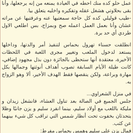
عمل حلو كده منك احطه في العيادة يمنعه من إنه يرجعلها، وأنا
بقى بحلاوتي هشغل عقله وتفكيره واخليه يتعلق بيا.
-طيب قوليلي كده كل حاجة سمعتيها عنه وعرفتيها عن مراته
عشان وأنا بعمل العمل اعمله صح وبمزاج، بس اطلعي الاول
طردي أي حد برة.
انطلقت حسناء تهرول بحماس لتنفيذ أمر والدتها، وداخلها
يستعد لدخول الملعب وتغيير مجرى اللعبة في اللحظات
الأخيرة، معتقدة أنها ستحظى بالجائزة دون بذل مجهود إضافي،
كانت طيلة الأيام السابقة تصوب أهداف أنوثتها وجمالها بكل
مهارة وبراعة، ولكن ينقصها فقط الهدف الأخير، ألا وهو الزواج
به.
في منزل الشعراوي...
جلس الجميع في الصالة بعد تناول العشاء، فانشغل زيدان و
مليكة باللعب مع أولاد سليم، بينما انفرد سليم و يزن جانبًا وظلا
يتحدثان بخفوت تحت أنظار شمس التي تراقب كل شيء بينهما
عن كثب.
فمال يزن على سليم وهمس بحماس مفرط: