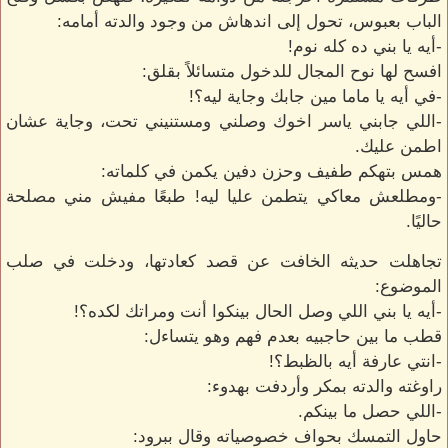
الباب بعبوس، تحول إلى اندهاش من وجود والدته أمامه:
-أيه يا بني ده كله نوم!
افسح لها نوح المجال للدخول متسائلاً بقلق:
-في أيه يا ماما مين جابك وجاية ليه؟!
-اللي جابني ياسر اخوك وصلني ومستنيني تحت، وجاية عشان
اطمن عليك.
همس بتهكم طفيف وحزن دفين يكمن في كلماته:
-ومطلعش معاكي يتطمن عليا ليه! طبعًا مفيش مني مصلحة
حاليًا.
تجاهلت حديثه الخافت عن قصد كعادتها، ودخلت في صلب
الموضوع:
-أيه يا بني اللي وصل الحال بينكوا أنت ومراتك لكده؟!
قطب ما بين حاجبيه بعدم فهم وهو يتساءل:
-انتي عارفة أيه بالظبط؟!
راوغته والدته بمكر وأردفت بهدوء:
-اللي حصل ما بينكم.
حاول التمسك بحواف خصوصياته وقال ببرود: