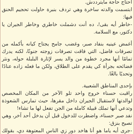
احتاج حاجة مايترددش.
ابتسمت والدته ساخرة وهي تردف بنبرة حاولت تحجيم الحنق
فيها:
-خاطر أيه بقى!، ده أنت دشملت خاطري وخاطر الجيران يا
دكتور، مع السلامة.
أغمض عينيه بنفاد صبر، وغضب جامح يجتاح كيانه بأكمله من
تصرفات فاضل، التي فاقت تصرفات زوجته جنونًا، لكنه يدرك
تمامًا أنها مجرد خطوة من والد يسر لإثارة البلبلة حوله، ونثر
فضائحه بجرأة كي يقدم على الطلاق، ولكن ما فعله زاده عنادًا
وتحديًا بالغًا.
بإحدى المناطق الشعبية.
راقبت حسناء خروج واحد تلو الآخر من المكان المخصص
لوالدتها لاستقبال الجيران داخل مقرها، حيث تمارس الشعوذة
وتدعي أنها تملك قبيلة كاملة من الجن تفعل لها ما تشاء!
نفد صبر حسناء، واضطرت للدخول قبل أن يدخل أحد آخر، وهي
تصيح بنزق:
-جرى أيه ياما هو أنا هاخد دور زي الناس المعتوهة دي، بقولك