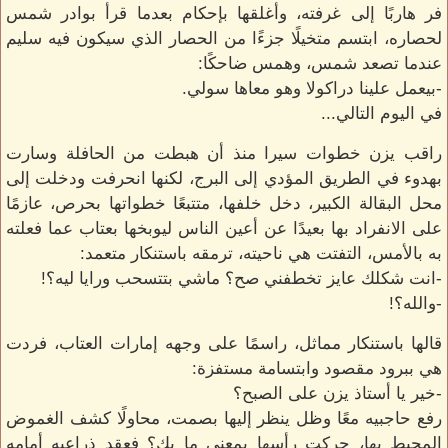
فر هاربًا إلى غرفته، وأغلقها بإحكام بعدما قرأ بوادر شمس
لحصاره، ابتسم متخيلًا جزءًا من الحصار الذي سيكون فيه سليم
عندما تصعد شمس، وهمس ضاحكًا:
-بيعمل علينا دراكولا وهو معاها سولي.
في اليوم التالي...
راقب يزن خطوات سيرا منذ أن هبطت من الحافلة وسارت
بهدوء في الطريق المؤدي إلى البرج، لكنها انحرفت ودخلت إلى
محل البقالة الكبير، دخل خلفها، متتبعًا خطواتها بحرص، عازمًا
على الانفراد بها بعيدًا عن أعين الناس ليوبخها بعتاب عما فعلته
به بالأمس، التفتت هي ناحيته، ترمقه باستنكار متعمد:
-انت شكلك عايز تخطفني صح؟ ماشي بتتسحب ورايا ليه؟!
-والله؟!
قالها باستنكار مماثل، راسمًا على وجهه إمارات العتاب، فردت
هي ببرود مقصود وابتسامة مستفزة:
-خير يا أستاذ يزن على الصبح؟
رفع حاجبيه معًا وظل ينظر إليها بصمت، محاولًا كشف الغموض
المحيط بها، حركت رأسها بمعنى ما بك؟ فعقد ذراعيه أمامه