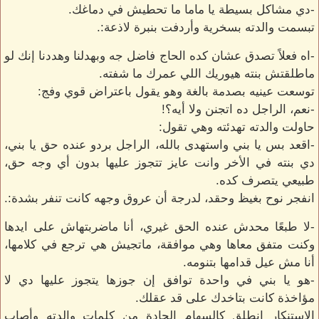
-دي مشاكل بسيطة يا ماما ما تحطيش في دماغك.
تبسمت والدته بسخرية وأردفت بنبرة لاذعة:.
-اه فعلاً تصدق عشان كده الحاج فاضل جه وبهدلنا وهددنا إنك لو
ماطلقتش بنته هيوريك اللي عمرك ما شفته.
توسعت عينيه بصدمة بالغة وهو يقول باعتراض قوي وفج:
-نعم، الراجل ده اتجنن ولا أيه؟!
حاولت والدته تهدئته وهي تقول:
-اقعد بس يا بني واستهدى بالله، الراجل بردو عنده حق يا بني،
دي بنته في الأخر وانت عايز تتجوز عليها بدون أي وجه حق،
طبيعي يتصرف كده.
انفجر نوح بغيظ وحقد، لدرجة أن عروق وجهه كانت تنفر بشدة:.
-لا طبعًا محدش عنده الحق غيري، أنا ماضربتهاش على ايدها
وكنت متفق معاها وهي موافقة، ماتجيش هي ترجع في كلامها،
أنا مش عيل قدامها بتنومه.
-هو يا بني في واحدة توافق إن جوزها يتجوز عليها دي لا
مؤاخذة كانت بتاخدك على قد عقلك.
الاستنكار انطلق كالسهام الحادة من كلمات والدته وأصاب