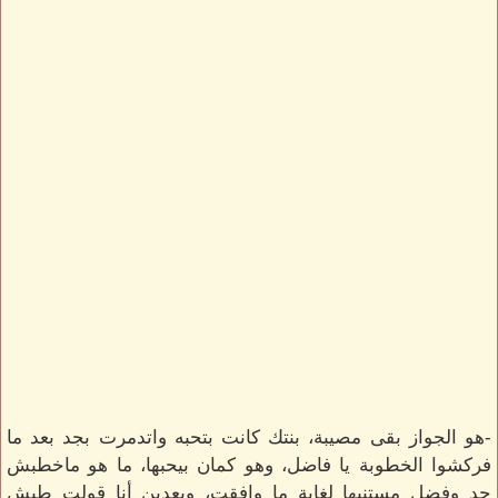
-هو الجواز بقى مصيبة، بنتك كانت بتحبه واتدمرت بجد بعد ما
فركشوا الخطوبة يا فاضل، وهو كمان بيحبها، ما هو ماخطبش
حد وفضل مستنيها لغاية ما وافقت، وبعدين أنا قولت طيش