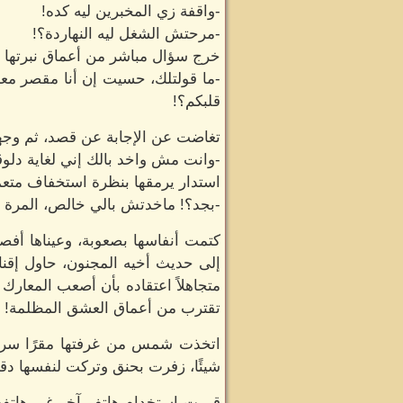
-واقفة زي المخبرين ليه كده!
-مرحتش الشغل ليه النهاردة؟!
خرج سؤال مباشر من أعماق نبرتها 
-ما قولتلك، حسيت إن أنا مقصر معا
قلبكم؟!
تغاضت عن الإجابة عن قصد، ثم وجهت
-وانت مش واخد بالك إني لغاية دلوق
استدار يرمقها بنظرة استخفاف متعم
-بجد؟! ماخدتش بالي خالص، المرة ال
كتمت أنفاسها بصعوبة، وعيناها أفص
إلى حديث أخيه المجنون، حاول إقناع 
متجاهلاً اعتقاده بأن أصعب المعارك
تقترب من أعماق العشق المظلمة!
اتخذت شمس من غرفتها مقرًا سريًا
شيئًا، زفرت بحنق وتركت لنفسها دقائ
قررت استخدام هاتف آخر غير هاتفها