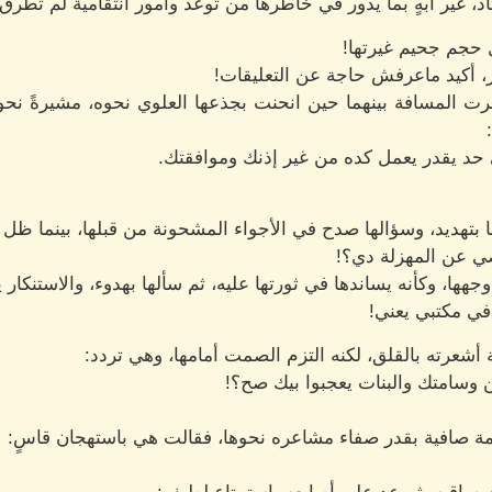
، غير آبهٍ بما يدور في خاطرها من توعد وأمور انتقامية لم تطرق أبد
ل حجم جحيم غيرتها!
، أكيد ماعرفش حاجة عن التعليقات!
ت المسافة بينهما حين انحنت بجذعها العلوي نحوه، مشيرةً نحو
 حد يقدر يعمل كده من غير إذنك وموافقتك.
ديد، وسؤالها صدح في الأجواء المشحونة من قبلها، بينما ظل هو ب
ي عن المهزلة دي؟!
هها، وكأنه يساندها في ثورتها عليه، ثم سألها بهدوء، والاستنكار
في مكتبي يعني!
شعرته بالقلق، لكنه التزم الصمت أمامها، وهي تردد:
 وسامتك والبنات يعجبوا بيك صح؟!
امة صافية بقدر صفاء مشاعره نحوها، فقالت هي باستهجان قاسٍ: