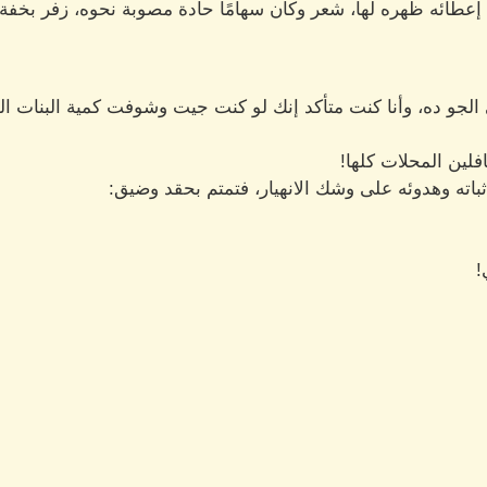
رغم إعطائه ظهره لها، شعر وكأن سهامًا حادة مصوبة نحوه، زفر بخفة،
 الجو ده، وأنا كنت متأكد إنك لو كنت جيت وشوفت كمية البنات ال
لين المحلات كلها!
باته وهدوئه على وشك الانهيار، فتمتم بحقد وضيق:
!