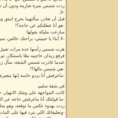
ردت شمس بنبرة صارمة ودون أن ترت
-لا.
قبل أن تغادر، سألتهما بحرج انبثق
-هو أنا عطلتكم عن حاجة؟!
سارعت مليكة بقولها:
-لا أبدًا يا حبيبتي، براحتك خالص، سيب
هزت شمس رأسها عدة مرات تعبيرًا ع
فرفع زيدان حاجبيه معًا باستنكار، ثم 
عندما غادرت شمس الشقة، سأل زيد
-هي شمس مالها؟!
-ماعرفش أنا بردو حاسة إنها متغيرة!
في شقة سليم.
كانت المواجهة على وشك الانهيار، حي
-ما قولتلك أنا ماعرفش حاجة عن ال
ردت بهدوء عكس ما توقعه، وهو يجل
-وتعليقاتك اللي بترد فيها على البن