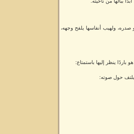
ًا ببالها من ناحيته.
 صدره، ولهيب أنفاسها يلفح وجهه،
اردًا ينظر إليها باستمتاع:
 يلتف حول صوته: