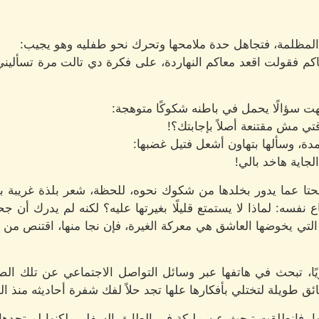
المظلمة، فتجاهل حدة ملامحها وتحرك نحو طفليه وهو يجيب:
كم فقولت اقعد معاكم النهاردة، على فكرة دي تالت مرة تسأليني،
 سؤالًا يحمل في باطنه شكوكًا متوهجة:
تي مش مقتنعة أصلاً بإجابتك؟!
دة، وسألها بتهاون أشعل فتيل غضبها:
جاية هاخد بالي!
حتا عما يدور بخلدها من شكوك نحوه، للحظة، شعر بلذة غريبة ب
نفسه: لماذا لا يستمتع قليلًا بغيرتها عليه؟ لكنه لم يدرك أن ج
 التي يخوضها العاشق هي معركة الغيرة، فإن نجا منها، اقتنص م
، تبحث في هاتفها عبر وسائل التواصل الاجتماعي عن تلك الصو
ق طويلة لتختلي بأفكارها علها تجد حلاً لفك شفرة أحاديثه منذ ا
، فانطلقت تبحث عن مليكة في الطابق السفلي، لكنها لم تجدها