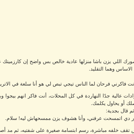
رك اللي يزن باشا منزلها عادية خالص بس واضح إن كارزميتك عا
لاساس وهما التقليد.
 انت فاكرني فرحان لما الناس تيجي تبص لي هو أنا سلعة في الاترين
رادات عالية جدًا النهاردة في كل المحلات، أنت فاكر انهم بيجوا وب
ك أو يحاول يكلمك.
م قال بجدية:
ور دي اتمسحت عرفني، وأنا هشوف يزن ممسحهاش ليه! سلام.
 تقف خلفه مباشرة، رسم ابتسامة صغيرة على شفتيه، ثم مد أصاب