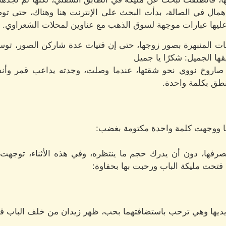
إهمال في الصالة، بدأت البحث على الإنترنت هنا وهناك، حتى ت
 عليها عبارات موجهة لسوق الذهب مع عناوين لمحلات الشعراوي.
يقات المنبهرة بصور زوجها، حتى إن فتيات عدة شاركن الصور، تو
ها الجميل: شكرًا يا جميل
روخ نووي نحو شقتها، عندما وصلت، وجدته يداعب قمر وأنس 
طق بكلمة واحدة.
 ووجهت كلمة واحدة مكتومة بغضب:
صرفها، دون أن يدرك حجم ما ينتظره، وفي هذه الأثناء، توج
فتحت مليكة الباب ورحبت بها بحفاوة:
ديها وهي ترحب باستضافتهما بحب، ظهر زيدان من خلف الباب قائلً