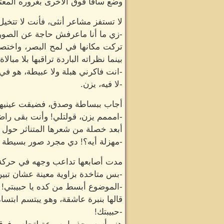
وضع ساقًا فوق الأخرى بغروره المعتاد
لا تستفز مشاعر أنثى، فأنت لا تتخي
-زي ما أنا ماعرفش حاجة عن الصور
تركت مكانها في لمح البصر، واختصر
بينما نظراته الباردة تراقبها بلا مبالاة:
-انت فاكرني هبلة ولا عبيطة، هو في
-لا فيه، يزن.
أجاب ببساطة وصدق، فضيقت عينيها بته
-امممم يزن، قولتلي! وأنت بقى راض
أبعد خصلة من شعرها المتناثر حول وج
-مهزلة أيه؟! دي مجرد صور بسيطة 
مدت أصابعها تداعب وجهه في حركة أ
-بس متاخدة بزاوية معينة عشان تبين
-الموضوع أبسط من كده يا حبيبتي!
قالها بنبرة عاشقة، وهو يبتسم ابتس
-حبيبتك!