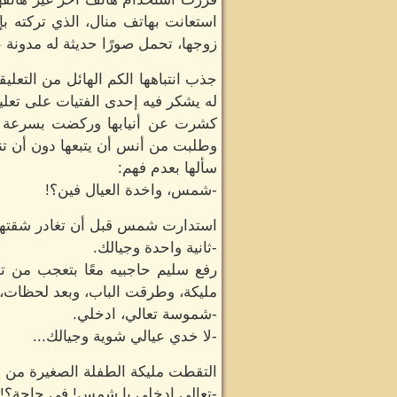
استعانت بهاتف منال، الذي تركته ب
زوجها، تحمل صورًا حديثة له مدونة
جذب انتباهها الكم الهائل من التعل
له يشكر فيه إحدى الفتيات على تعليق
كشرت عن أنيابها وركضت بسرعة صا
وطلبت من أنس أن يتبعها دون أن تن
سألها بعدم فهم:
-شمس، واخدة العيال فين؟!
استدارت شمس قبل أن تغادر شقتها
-ثانية واحدة وجيالك.
رفع سليم حاجبيه معًا بتعجب من ت
مليكة، وطرقت الباب، وبعد لحظات، 
-شموسة تعالي، ادخلي.
-لا خدي عيالي شوية وجيالك...
التقطت مليكة الطفلة الصغيرة من ي
-تعالي ادخلي يا شمس! في حاجة؟!