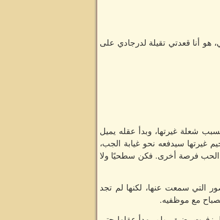
 هو أنا قعدتي تقيلة لدرجادي على
سبب شعلة غيرتها، وبدأ عقله يميل
حيم غيرتها سيدفعه نحو غيابة الجب،
ن الحب فرصة أخرى. فكن سطحيًا ولا
ر التي سمعت عنها، لكنها لم تجد
لصباح مع موظفيه.
، زفرت بضيق، ولم يهدأ عقلها حتى