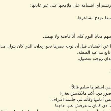
سم أي ابتسامة على ملامحها على غير عادتها:
 وسط توهج مشاعرها:
يهم معايا اليوم كله، أنا فاضية ولا يهمك.
ن الامتنان، قبل أن توجه بصرها نحو زيدان، الذي كان يتولى مدا
تابع مداعبة الطفلة.
ان زوجته بفضول:
ن استفزها سليم قائلاً:
صور دي، أكيد مابكذبش يعني!
س أمامها وكأنه في جلسة اعتراف:
ات! دي كمان ماتعرفش عنها حاجة!