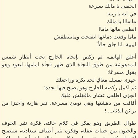
الحقنى يا مالك بسرعة
في اية يا زينة
ماامااا يا مالك
انطقي مالها ماماا
ماما وقعت دماغها اتفتحت ومابتنطقش
ايييية، انا جاى حالاً.
أغلق الهاتف، ثم ركض بإتجاه الخارج تحت أنظار شمس
المدهوشة من طوق النجاة الذي ظهر فجأة امامها، ليعود وهو
يقول مسرعًا:
جهزى نفسك معاكِ لحد بكرة وراجعلك
ثم اكمل ركضه للخارج وهو يصيح فيها بحدة:
انجزى اطلعى عشان ماقفلش عليكِ
أفاقت من دهشتها وهي تومئ مسرعة، تفر هاربة واخيرًا من
براثن الذئاب..!
طوال الطريق وهو يفكر في كلام خالته، فكرة تثير الخوف
والجنون بين جنبات عقله، وفكرة تثير أطياف سعادته، ستصبح