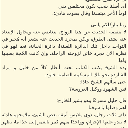
أه، أصلنا بنحب نكون مختلفين بقي
اومأ الأخر مبتسمًا وقال بصوت هادئ:.
ربنا يباركلكم يابنى
لا ينقصه الحديث عن هذا الزواج، يتغاضي عنه ويحاول الإبتعاد
عنه بشتى الطرق، ولكن بمجرد الحديث عنه يشعر أنه مُجبر في
التواجد داخل تلك الدائرة اللعينة!، دائرة الخيانة، نعم فهو في
نظره الان مجرد خائن لزوجته الراحلة، وإن كانت الحُجة بسببها
ولها!
بدء الشيخ بكتب الكتاب تحت أنظار كلاً من خليل و مراد
الشاردة نحو تلك المسكينة الصامتة خلود..
حتى سألهم الشيخ جادًا:
فين الشهود ووكيل العروسة؟
قال خليل مسرعًا وهو يشير للخارج:
اهم وصلوا يا شيخنا
دلف ثلاث رجال، ذوى ملابس أنيقة بعض الشيئ، ملامحهم هادئة
لا يبدو عليها الإجرام، وواحدًا منهم كبير بالعمر إلى حدًا ما، يظهر