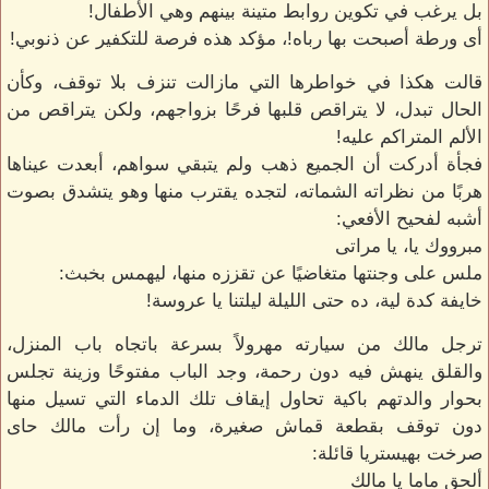
بل يرغب في تكوين روابط متينة بينهم وهي الأطفال!
أى ورطة أصبحت بها رباه!، مؤكد هذه فرصة للتكفير عن ذنوبي!
قالت هكذا في خواطرها التي مازالت تنزف بلا توقف، وكأن
الحال تبدل، لا يتراقص قلبها فرحًا بزواجهم، ولكن يتراقص من
الألم المتراكم عليه!
فجأة أدركت أن الجميع ذهب ولم يتبقي سواهم، أبعدت عيناها
هربًا من نظراته الشماته، لتجده يقترب منها وهو يتشدق بصوت
أشبه لفحيح الأفعي:
مبرووك يا، يا مراتى
ملس على وجنتها متغاضيًا عن تقززه منها، ليهمس بخبث:
خايفة كدة لية، ده حتى الليلة ليلتنا يا عروسة!
ترجل مالك من سيارته مهرولاً بسرعة باتجاه باب المنزل،
والقلق ينهش فيه دون رحمة، وجد الباب مفتوحًا وزينة تجلس
بحوار والدتهم باكية تحاول إيقاف تلك الدماء التي تسيل منها
دون توقف بقطعة قماش صغيرة، وما إن رأت مالك حاى
صرخت بهيستريا قائلة:
ألحق ماما يا مالك