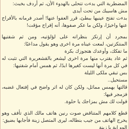
المضطربة التي بدءت تتحلى بالهدوء الأن، ثم أردف بخبث:
مش هاسيبك من تحت أيدى
بدءت تفتح عينيها ببطئ، قرر العفوا عنها! أصدر فرمانه بالأفراج
عنها واخيرًا، ولكن ما عكر صفوها، أنه إفراج مؤقت!
بمجرد أن إرتكز بنظراته على لؤلؤتيه، ومن ثم شفتيها
المنتكزتين، لمعت عيناه مرة اخرى وهو يقول مداعبًا:
ما تفكك، وأوعدك هتجوزك بكرة
ثم عاد يقترب منها مرة اخرى ليشعر بالقشعريرة التي تثبت له
في كل مرة أنها ليست كغيرها ابدًا، ثم همس أمام شفتيها:
بس تبقي ملكى الليلة
مستحيل..
قالتها بهمس مماثل، ولكن كان له اثر واضح في إفتعال غضبه،
فزمجر فيها:
قولت لك مش بمزاجك يا حلوة.
قطع كلامهم المتناقض صوت رنين هاتف مالك الذي تأفف وهو
يخرج الهاتف من جيب بنطاله، ليرى المتصل زينة فأجابها بضيق:
الوو اية يا زينة