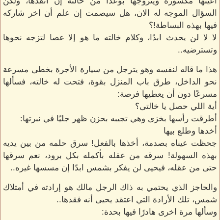
أعينها مكسورة ويتزوجها بوعدًا من خالته إن أنقذها، ولكن
السؤال الموجه له الان، هل سيصمت إن علم أن اخر شاركه
فيها بهذه البساطة!؟
لا لا لن يحدث ابدًا، وكلام خالته ما هو إلا عصا لتزجه نحوها
وتسترضيه..
هذا ما قاله لنفسه وهو يترجل من سيارة الأجرة بخطى مسرعة
نحو الداخل، طرق باب المنزل بقوة، فتحت له خالته، فسألها
مسرعًا دون أن يعطيها فرصة:
أية اللي حصل يا خالتى؟
أطرقت رأسها بخزى وهي تجيبه بحزن ظهر جليًا في نبرتها:
أخدها وطلع بيها
جحظت عيناه بصدمة، أخذها بالفعل! سرق حلمه من بين يديه
بهذه السهولة! سرقه من عقله بأكمله بكل برود، نعم سرقها
حتى من عقله، فيحيى لن يفكر بشمس ابدًا إن مسسها غيره..
والحاجز الذي يحتمي به ذاك الرجل مالك هو إرادته في أمتلاك
شمس، تلك الأرادة التي اعتقد يحيى أنه فقدها..
وسألها مرة اخرى هادرًا فيها بحدة: