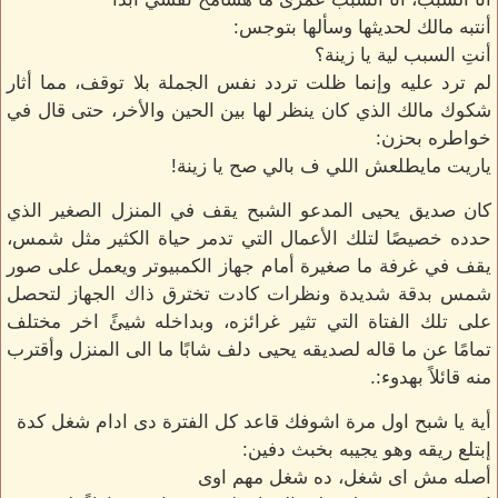
أنتبه مالك لحديثها وسألها بتوجس:
أنتِ السبب لية يا زينة؟
لم ترد عليه وإنما ظلت تردد نفس الجملة بلا توقف، مما أثار
شكوك مالك الذي كان ينظر لها بين الحين والأخر، حتى قال في
خواطره بحزن:
ياريت مايطلعش اللي ف بالي صح يا زينة!
كان صديق يحيى المدعو الشبح يقف في المنزل الصغير الذي
حدده خصيصًا لتلك الأعمال التي تدمر حياة الكثير مثل شمس،
يقف في غرفة ما صغيرة أمام جهاز الكمبيوتر ويعمل على صور
شمس بدقة شديدة ونظرات كادت تخترق ذاك الجهاز لتحصل
على تلك الفتاة التي تثير غرائزه، وبداخله شيئً اخر مختلف
تمامًا عن ما قاله لصديقه يحيى دلف شابًا ما الى المنزل وأقترب
منه قائلاً بهدوء:.
أية يا شبح اول مرة اشوفك قاعد كل الفترة دى ادام شغل كدة
إبتلع ريقه وهو يجيبه بخبث دفين:
أصله مش اى شغل، ده شغل مهم اوى