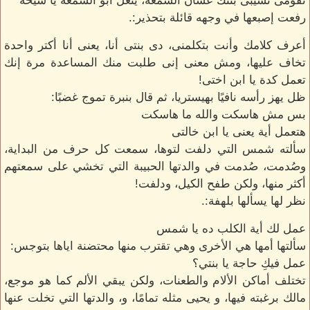
تقومى تسيبى بنتك عشان السمعة، ينعل أبو السمعة يا شيخة
رفعت إصبعها في وجهه قائلة بتحذير:.
أعرف كلامك وأنت بتكلمنى، دى بنتى أنا، يعنى أنا أكتر واحدة
تخاف عليها، ومش معنى إنى طلبت منك المساعدة مرة إنك
تعمل كدة يا ابن اختى!
ظل يهز رأسه نافيًا بهيستريا، ثم قال بنبرة تموج غضبًا:
بس مش هاسكت والله ما هاسكت
هتعمل أية يعنى يا ابن خالتى
سألته شمس التي دلفت لتوها، سمعت كل حرف من البداية،
وصُدمت، صُدمت في والدتها الحبيبة التي تخشي على سمعتهم
أكثر منها، ولكن طفح الكيل، ودلفت!
نظر لها يسألها بلهفة:.
عمل لك أية الكلب ده يا شمس
سألتها أمها هي الأخرى وهي تقترب منها محتضنة اياها بتوجس:
عمل فيكِ حاجة يا بنتي؟
تختلف أماكن الألام والطعنات، ولكن يبقي الألم كما هو موجع،
مالك برغبته فيها، و يحيى مثله تمامًا، و، والدتها التي تخلت عنها