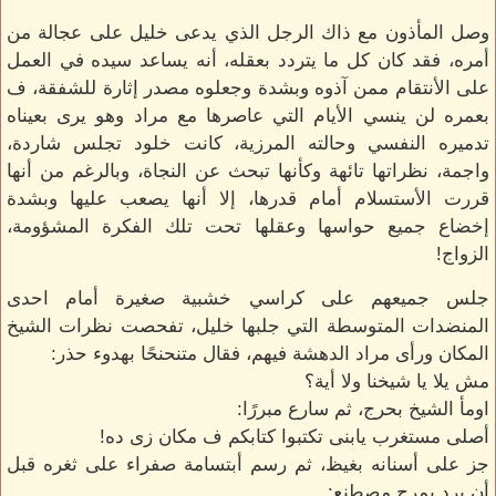
وصل المأذون مع ذاك الرجل الذي يدعى خليل على عجالة من
أمره، فقد كان كل ما يتردد بعقله، أنه يساعد سيده في العمل
على الأنتقام ممن آذوه وبشدة وجعلوه مصدر إثارة للشفقة، ف
بعمره لن ينسي الأيام التي عاصرها مع مراد وهو يرى بعيناه
تدميره النفسي وحالته المرزية، كانت خلود تجلس شاردة،
واجمة، نظراتها تائهة وكأنها تبحث عن النجاة، وبالرغم من أنها
قررت الأستسلام أمام قدرها، إلا أنها يصعب عليها وبشدة
إخضاع جميع حواسها وعقلها تحت تلك الفكرة المشؤومة،
الزواج!
جلس جميعهم على كراسي خشبية صغيرة أمام احدى
المنضدات المتوسطة التي جلبها خليل، تفحصت نظرات الشيخ
المكان ورأى مراد الدهشة فيهم، فقال متنحنحًا بهدوء حذر:
مش يلا يا شيخنا ولا أية؟
اومأ الشيخ بحرج، ثم سارع مبررًا:
أصلى مستغرب يابنى تكتبوا كتابكم ف مكان زى ده!
جز على أسنانه بغيظ، ثم رسم أبتسامة صفراء على ثغره قبل
أن يرد بمرح مصطنع: