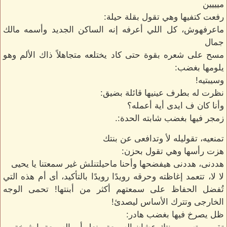
ميييين
رفعت كتفيها وهي تقول بقلة حيلة:
ماعرفهوش، كل اللي أعرفه إنه الساكن الجديد وأسمه مالك
جمال
مسح على شعره بقوة حتى كاد يختلعه متجاهلاً ذاك الألم وهو
يلومها بغضب:
وسيبتيه!
نظرت له بطرف عينيها قائلة بضيق:
وأنا كان ف ايدى أية أعمله؟
زمجر فيها بغضب شابته الحدة:.
تمنعيه، تقوليله لأ وتدافعى عن بنتك
هزت رأسها وهي تقول بحزن:
هددنى، هددنى هيفضحها وأحنا ماحيلتنلش غير سمعتنا يا يحيى
لا لا، تتعمد إغاظته وحرقه رويدًا رويدًا بالتأكيد، أى أم هذه التي
تُفضل الحفاظ على سمعتهم أكثر من أبنتها! تحمى الوجه
الخارجى وتترك الأساس ليصدئ!
ظل يصرخ فيها بغضب هادر: