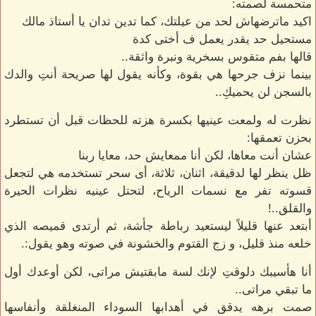
متحمسة لصمته:
اكيد ماترضهاش لحد من عيلتك، كما تدين تدان يا أستاذ مالك
مستحيل حد يقدر يعمل ف أختى كدة
قالها بفم متقوس بسخرية ونبرة واثقة..
بينما نزف جرحها هي بقوة، وكأنه يقول لها صريحة أنتِ والدك
بالسجن لن يحميكِ..
نظرت له ولمعت عينيها بكسرة هزته للحظات قبل أن تستطرد
بحزن تعمقها:
عشان أنت معاها، لكن أنا ممعايش حد، معايا ربنا
ظل ينظر لها لدقيقة، اثنان، ثلاثة، أى سحر تستخدمه هي لتجعل
قسوته تفر مع نسمات الرياح، لتحتل عينيه نظرات الحيرة
والقلق..!
أبتعد عنها قليلاً ليستعيد رباطة جأشة، ثم أرتدى قميصه الذي
خلعه منذ قليل، و زج القتوم والخشونة في صوته وهو يقول:.
أنا هأسيبك دلوقتِ لإنك لسة مابقتيش مراتى، لكن أوعدك أول
ما تبقي مراتى..
صمت برهه يدقق في أهدابها السوداء المنغلقة وأنفاسها