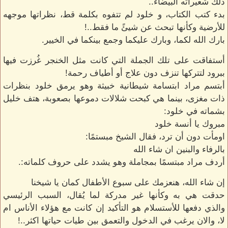
ذلك شعيراته البيضاء..
بدء كتب الكتاب، و خلود لم تتفوه بكلمة قط، نظراتها موجهه
للأرضية وكأنها تبحث عن شيئً ما فقط..!
بارك الله لكما، وبارك عليكما وجمع بينكما في الخيير.
أستفاقت على تلك الجملة التي كانت مثل الخنجر غُرزت فيها
ببرود لتتركها تنزف دون علاج أو أطياف رحمة!
أبتسم مراد ابتسامة شيطانية خبيثة وهو يرمق خلود بنظرات
ذات مغزى، بينما هي كبحت شلالات دموعها بصعوبة، هتف خليل
بشماته في خلود:
مبروك يا أنسة خلود
اومأت دون أن ترد، فقال الشيخ مبستمًا:
بالرفاء والبنين ان شاء الله
أردف مراد مبتسمًا بمجاملة وهو يشدد على حروف كلماته:.
إن شاء الله، هنعزمك على سبوع الأطفال كمان يا شيخنا
حدقت هي به وكأنها غير مدركة لما يُقال، السبب الرئيسي
والذي دفعها للأستسلام هو التأكيد إن كانت مع هؤلاء الأناس ام
لا، والان يرغب في الدخول والتعمق بين طيات حياتها اكثر..!