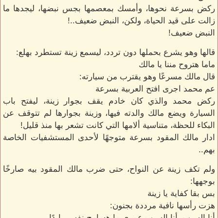
ركض بسرعة نحوها، وأمسك بمعصمها بجس نبضها، ليجدها ما
زالت على قيد الحياة، ولكن، النبض ضعيف..!
النبض ضعيف!
قالها وهو يشرع بحملها دون تردد، ليسمع زينة تستطرد بهلع:
ماما هتروح مننا يا مالك
قال مالك مسرعًا وهو يقترب من سيارته:
عم محمد اجرى افتح العربية بسرعة
ركض محمد والذي كان خادم يقف بجوار زينة، ليفتح باب
السيارة ويضع مالك والدته فيها، وزينة بجوارها لم تتوقف عن
البكاء للحظة، متناسية ألامها التي كانت تشعر بها منذ قليل!
ادار مالك المقود بسرعة متوجهًا لأحدى المستشفيات الخاصة
بهم..
ولم تكف زينة عن النواح، حتى ضرب مالك المقود بيه صارخًا
بوجهها:
بس بقا كفاية يا زينة
هزت رأسها نافية مرددة بجنون:
أنا السبب، أنا السبب عمرى ما هسامح نفسي ابدًا