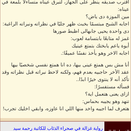
اقترب صديقه ينظر على الجهاز، لتبرق عيناه متساءلاً بلمعة في
عيناه:
مين الموزة دى ياض؟
اجابه الشبح مبتسمًا بخبث ظهر جليًا في نظراته ونبراته الراغبة:
دى واحدة يحيى جابهالى اظبط صورها
غمز له متابعًا بابتسامة لعوب:
أيوة ياعم يابختك بتمتع عينيك
اجابه الاخر وهو يأخذ نفسًا عميقًا:.
أنا مش بس همتع عينى بيها، ده انا همتع نفسي شخصيًا بيها
عقد الأخر حاجبيه بعدم فهم، ولكنه لاحظ نبراته قبل نظراته وقد
تأكد أنه لا ينتوى خيرًا ابدًا..
فسأله مستفسرًا:
ازاى يعنى هتعمل اية؟
تنهد وهو يجيبه بحماس:
هتعرف لما اجيبه واخد منها اللي انا عاوزه، وابقي اخليك تجرب!
رواية غزالة في صحراء الذئاب للكاتبة رحمة سيد