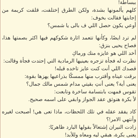
ببساطة!
كلهم يألمونها بشدة، ولكن الطرق إختلفت، قلقت كريمة من
إجابتها فقالت بخوف:
أوعي يكون حصل اللي ف بالى يا شمس؟
لم ترد ايضًا، وكأنها تتعمد اثارة شكوكهم فيها اكثر بصمتها هذا،
فصاح يحيى بنزق:
أخد اللي هو عايزه منك ورماكِ
نظرت له فجأة تزجره بعينيها الرمادية التي إحتدت فجأة وقالت:
قصدك اللي أنت كنت عايز تاخده قبله!
برقت عيناه وأقترب منها ممسكًا بذراعيها يهزها بقوة:
يعنى أية؟ يعنى أنتِ بقيتي مدام شمس مالك جمال؟
تقوس فمهت بابتسامة ساخرة وتابعت:
لأ بكرة هنوثق عقد الجواز وابقي على اسمه صحيح.
كاد يفقد عقله في تلك اللحظات، ماذا تعى هي! أصبحت لغيره
وأنتهي الامر!؟
زادت النيران إشتعالاً بقولها البارد ظاهريًا:
يعنى بكرة، هبقي ليه ومعاه وللأبد!