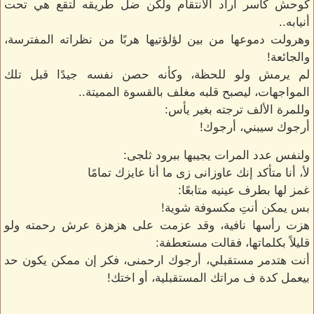
كوحش كاسر أراد الأنتقام ولكن ضل طريقه لتقع هي تحت
أنيابه..
وهرولت دموعها من بين لؤلؤتيها هربًا من نظراته المفترسة،
والجائعة!
لم يرمش ولو للحظة، وكأنه حصن نفسه جيدًا قبل تلك
المواجهات، ليصبح قلبه مغلف بالقسوة المميتة..
وللمرة الألف ترجته بغير يأس:
أرجوك سيبني، أرجوك!
ولنفس عدد المرات يجيبها ببرود ثلجى:
لأ، أنا متأكد إنك عاوزانى زى ما أنا عايزك تمامًا
غمز لها بطرف عينيه متابعًا:
بس يمكن أنتِ مكسوفة شوية!
هزت رأسها نافية، وقد عزمت على هزهزة عرش رحمته ولو
قليلاً بكلماتها، فقالت مستعطفة:
أنت هتدمر مستقبلي، أرجوك ارحمنى، فكر إن ممكن يكون حد
بيعمل كدة ف مراتك المستقبلية، أو اختك!